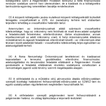
költségvetési szerv a Polgármesteri Hivatalon keresztül a nettó finanszírozási
rendszer szabályai szerint havi ütemezésben, de a kiadások és a költségvetési
bankszámla egyenleg ismeretében bocsátja rendelkezésre.
(3) A központi költségvetés javára mutatkozó központi költségvetésből biztosított
támogatás visszafizetését a 2015. évi maradvány terhére kell elsősorban
teljesíteni lehetőleg a visszafizetési határidőn belül.
Amennyiben az önkormányzatnak abból származik visszafizetési
kötelezettsége, hogy az intézmény neki felróható ok miatt téves adatot szolgáltat
a feladatmutató felméréskor, célellenőrzéskor, illetve elszámoláskor, annak
következményét az adott intézmény viseli. A helyi önkormányzatok általános
működésének és ágazati feladatának ellenőrzését követő – az intézmények által
tévesen közölt adatokból fakadó – visszafizetési kötelezettség teljes egészében az
adatszolgáltatót terheli.
(4) A Roma Nemzetiségi Önkormányzat bevételeivel és kiadásaival
kapcsolatban a tervezési, gazdálkodási, ellenőrzési, finanszírozási,
adatszolgáltatási és beszámolási feladatok ellátásáról a Polgármesteri Hivatal
gondoskodik a feladatok ellátásának részletes szabályaira vonatkozóan a
nemzetiségek jogairól szóló törvény szerinti megállapodás alapján.
(5) A célfeladatok és a működési célú pénzeszköz átadás előirányzatában
szereplő bizottsági hatáskörrel felhasználható előirányzatok az SZMSZ-ben és
egyéb szabályzatban rögzítetteknek megfelelően használhatók fel.
(6) A célfeladaton szereplő polgármesteri keret felhasználásáról a
polgármester határoz, és utólag tájékoztatja a képviselő-testületet.