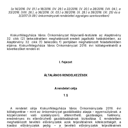
(a 14/2016. (IV. 01.) a 18/2016. (IV. 29.) a 22/2016. (V. 20.) a 28/2016. (VII. 04.), a
33/2016. (VIII. 26.), a 36/2016. (X. 03.) a 38/2016. (X. 28.) a 39/2016. (XI. 25) és a
3/2017.(II.09.) önkormányzati rendelettel egységes szerkezetben)
Kiskunfélegyháza Város Önkormányzat Képviselő-testülete az Alaptörvény
32. cikk (2) bekezdésében meghatározott eredeti jogalkotói hatáskörében, az
Alaptörvény 32. cikk (1) bekezdés f) pontjában meghatározott feladatkörében
eljárva, Kiskunfélegyháza Város Önkormányzat 2016. évi költségvetéséről a
következőket rendeli el:
I. fejezet
ÁLTALÁNOS RENDELKEZÉSEK
A rendelet célja
1. §
A rendelet célja Kiskunfélegyháza Város Önkormányzata 2016. évi
költségvetése – mint az önkormányzat gazdálkodási alapja – egyensúlyának, a
közpénzekkel való szabályszerű, áttekinthető, gazdaságos, hatékony,
eredményes és ellenőrizhető gazdálkodásának biztosítása. E rendeletben
meghatározott bevételi előirányzatok azok teljesítésének kötelezettségét, a
kiadási előirányzatok pedig – a bevételi előirányzatok teljesítésének