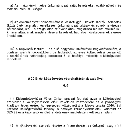
a) Az intézményi, illetve önkormányzati saját bevételeket tovább növelni és
maximalizálni szükséges.
b) Az önkormányzati feladatellátással összefüggő – bevételszerző - feladatok
(közterület-használat, temetkezés, önkormányzati lakások és egyéb helyiségek
bérbeadása, stb) - a szolgáltatás színvonalának megtartása melletti maximális -
kihasználtságának megteremtése a bevételek hathatós növekedésének elérése
érdekében.
(5) A Képviselő-testület – az első negyedév kivételével negyedévenként, a
döntése szerinti időpontokban, de legkésőbb az éves költségvetési beszámoló
elkészítésének határidejéig, december 31-ei hatállyal módosítja a költségvetési
rendeletét.
A 2016. évi költségvetés végrehajtásának szabályai
6. §
(1) Kiskunfélegyháza Város Önkormányzat felhatalmazza a költségvetési
szerveket a költségvetésben előírt bevételek beszedésére és a jóváhagyott
kiadások teljesítésére. Az egységes költségvetést a Magyarország 2016. évi
központi költségvetéséről törvény, a hatályos kormányrendeletek, valamint az
SZMSZ és a képviselő-testület rendeletének megfelelően kell végrehajtani.
(2) A költségvetési szervek részére a finanszírozást az önkormányzat, mint