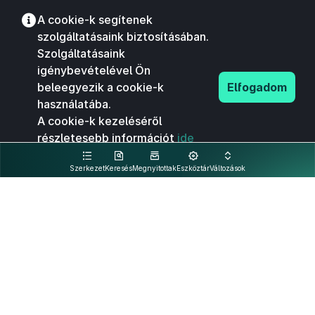
A cookie-k segítenek
szolgáltatásaink biztosításában.
Szolgáltatásaink
igénybevételével Ön
beleegyezik a cookie-k
Elfogadom
használatába.
A cookie-k kezeléséről
részletesebb információt
ide
kattintva olvashat.
Szerkezet
Keresés
Megnyitottak
Eszköztár
Változások