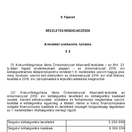
II. fejezet
RÉSZLETES RENDELKEZÉSEK
A rendelet szerkezete, tartalma
3. §
(1) Kiskunfélegyháza Város Önkormányzat Képviselő-testülete – az Áht. 23.
§-ában foglalt rendelkezések alapján – az önkormányzat 2016. évi
költségvetésének táblarendszerét e rendelet 1-9. mellékletek szerint hagyja jóvá,
mely rendszer szerint kell elkészíteni az önkormányzat 2016. évi első féléves,
továbbá a 2016. évi zárszámadást a teljesítés adatokkal kiegészítve.
1
(2)
Kiskunfélegyháza Város Önkormányzat Képviselő-testülete az
önkormányzat 2016. évi költségvetési bevételeit és költségvetési kiadásait
rovatok, kiemelt előirányzatok, működési és felhalmozási megbontása szerint,
továbbá a költségvetési egyenleg, a többlet, illetve a hiány finanszírozására
szolgáló finanszírozási kiadások és bevételek összegét közgazdasági tagolásban
az 1. mellékletben (Költségvetési mérleg) rögzíti.
Tárgyévi költségvetési bevételek
5.260.686
Tárgyévi költségvetési kiadások
6.366.034