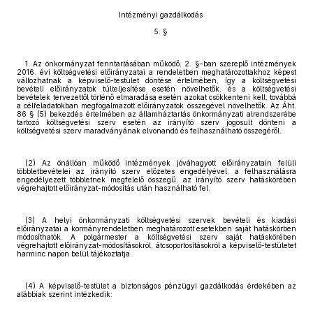
Intézményi gazdálkodás
5. §
1. Az önkormányzat fenntartásában működő, 2. §-ban szereplő intézmények
2016. évi költségvetési előirányzatai a rendeletben meghatározottakhoz képest
változhatnak a képviselő-testület döntése értelmében, így a költségvetési
bevételi előirányzatok túlteljesítése esetén növelhetők, és a költségvetési
bevételek tervezettől történő elmaradása esetén azokat csökkenteni kell, továbbá
a célfeladatokban megfogalmazott előirányzatok összegével növelhetők. Az Áht.
86 § (5) bekezdés értelmében az államháztartás önkormányzati alrendszerébe
tartozó költségvetési szerv esetén az irányító szerv jogosult dönteni a
költségvetési szerv maradványának elvonandó és felhasználható összegéről.
(2) Az önállóan működő intézmények jóváhagyott előirányzatain felüli
többletbevételei az irányító szerv előzetes engedélyével, a felhasználásra
engedélyezett többletnek megfelelő összegű, az irányító szerv hatáskörében
végrehajtott előirányzat-módosítás után használható fel.
(3) A helyi önkormányzati költségvetési szervek bevételi és kiadási
előirányzatai a kormányrendeletben meghatározott esetekben saját hatáskörben
módosíthatók. A polgármester a költségvetési szerv saját hatáskörében
végrehajtott előirányzat-módosításokról, átcsoportosításokról a képviselő-testületet
harminc napon belül tájékoztatja.
(4) A képviselő-testület a biztonságos pénzügyi gazdálkodás érdekében az
alábbiak szerint intézkedik: