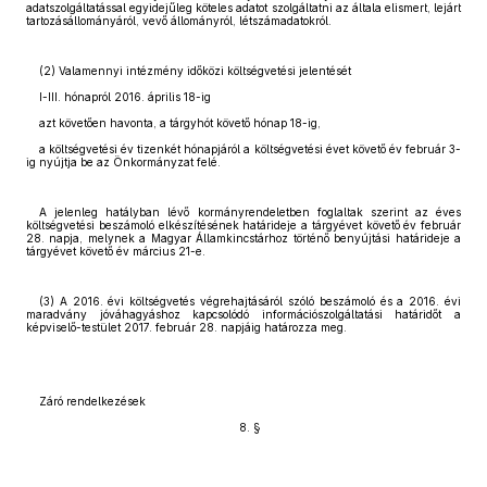
adatszolgáltatással egyidejűleg köteles adatot szolgáltatni az általa elismert, lejárt
tartozásállományáról, vevő állományról, létszámadatokról.
(2) Valamennyi intézmény időközi költségvetési jelentését
I-III. hónapról 2016. április 18-ig
azt követően havonta, a tárgyhót követő hónap 18-ig,
a költségvetési év tizenkét hónapjáról a költségvetési évet követő év február 3-
ig nyújtja be az Önkormányzat felé.
A jelenleg hatályban lévő kormányrendeletben foglaltak szerint az éves
költségvetési beszámoló elkészítésének határideje a tárgyévet követő év február
28. napja, melynek a Magyar Államkincstárhoz történő benyújtási határideje a
tárgyévet követő év március 21-e.
(3) A 2016. évi költségvetés végrehajtásáról szóló beszámoló és a 2016. évi
maradvány jóváhagyáshoz kapcsolódó információszolgáltatási határidőt a
képviselő-testület 2017. február 28. napjáig határozza meg.
Záró rendelkezések
8. §