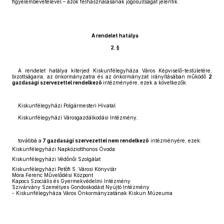
figyelembevételével – azok felhasználásának jogosultságát jelentik.
A rendelet hatálya
2. §
A rendelet hatálya kiterjed Kiskunfélegyháza Város Képviselő-testületére,
bizottságaira, az önkormányzatra és az önkormányzat irányításában működő
2
gazdasági szervezettel rendelkező
intézményére, ezek a következők:
Kiskunfélegyházi Polgármesteri Hivatal
Kiskunfélegyházi Városgazdálkodási Intézmény,
továbbá a
7 gazdasági szervezettel nem rendelkező
intézményére, ezek:
Kiskunfélegyházi Napköziotthonos Óvoda
Kiskunfélegyházi Védőnői Szolgálat
Kiskunfélegyházi Petőfi S. Városi Könyvtár
Móra Ferenc Művelődési Központ
Kapocs Szociális és Gyermekvédelmi Intézmény
Szivárvány Személyes Gondoskodást Nyújtó Intézmény
- Kiskunfélegyháza Város Önkormányzatának Kiskun Múzeuma