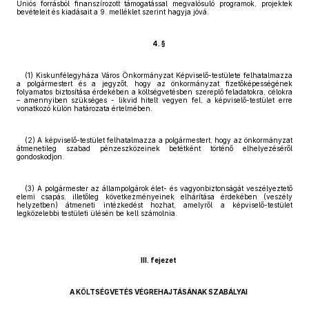
Uniós forrásból finanszírozott támogatással megvalósuló programok, projektek
bevételeit és kiadásait a 9. melléklet szerint hagyja jóvá.
4. §
(1) Kiskunfélegyháza Város Önkormányzat Képviselő-testülete felhatalmazza
a polgármestert és a jegyzőt, hogy az önkormányzat fizetőképességének
folyamatos biztosítása érdekében a költségvetésben szereplő feladatokra, célokra
– amennyiben szükséges - likvid hitelt vegyen fel, a képviselő-testület erre
vonatkozó külön határozata értelmében.
(2) A képviselő-testület felhatalmazza a polgármestert, hogy az önkormányzat
átmenetileg szabad pénzeszközeinek betétként történő elhelyezéséről
gondoskodjon.
(3) A polgármester az állampolgárok élet- és vagyonbiztonságát veszélyeztető
elemi csapás, illetőleg következményeinek elhárítása érdekében (veszély
helyzetben) átmeneti intézkedést hozhat, amelyről a képviselő-testület
legközelebbi testületi ülésén be kell számolnia.
III. fejezet
A KÖLTSÉGVETÉS VÉGREHAJTÁSÁNAK SZABÁLYAI