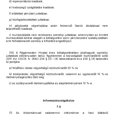
d) reprezentációs kiadások,
e) kisösszegű szolgáltatási kiadások,
f) ellátottak pénzbeli juttatásai,
g) közfoglalkoztatottak juttatásai,
h) pályázatok végrehajtása során felmerülő (banki átutalással nem
teljesíthető) kiadások,
i) munkavállalók nem rendszeres személyi juttatásai, amennyiben az érintett
munkavállaló kérése alapján a költségvetési szerv pénzkezelési szabályzatában
erre felhatalmazott személy a kifizetést engedélyezi.
(14) A Polgármesteri Hivatal éves költségvetésében jóváhagyott személyi
juttatások előirányzatán belül, figyelemmel a közszolgálati tisztviselőkről szóló
2011. évi CXCIX. tv. (Kttv) 234 § (3) – (4) bekezdéseire és a 236 § (4) bekezdés
b) pontjára:
a) felsőfokú iskolai végzettségű köztisztviselőt 30 %-os
b) középiskolai végzettségű köztisztviselőt, valamint az ügykezelőt 10 %-os
illetménykiegészítés illeti meg.
c) az osztályvezető illetménypótléka az alapilletményének 10 %-a.
Információszolgáltatás
7. §
(1) Az önkormányzat valamennyi intézménye a havi kötelező