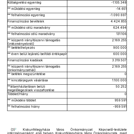
Költségvetési egyenleg
-1.105.348
** működési egyenleg
-14.651
** felhalmozási egyenleg
-1.090.697
Finanszírozási bevételek
4.424.855
** működési célú maradvány
624.494
** felhalmozási célú maradvány
131.106
** központi irányítószervi támogatás
2.169.255
(intézményeknél)
** betételhelyezés
900.000
** éven belül lejáratú belföldi értékpapír
600.000
Finanszírozási kiadások
3.319.507
** központi irányítószervi támogatás
2.169.255
(önkormányzatnál)
** betétek megszüntetése
0
** kincstárjegyek vásárlása
1.100.000
**államháztartáson belüli
50.252
megelőlegezések visszafizetése
Többlet/Hiány
0
** működési többlet
959.591
** felhalmozási hiány
-959.591
2
(3)
Kiskunfélegyháza Város Önkormányzat Képviselő-testülete
intézményenként, első helyen Kiskunfélegyháza Város Önkormányzata, majd