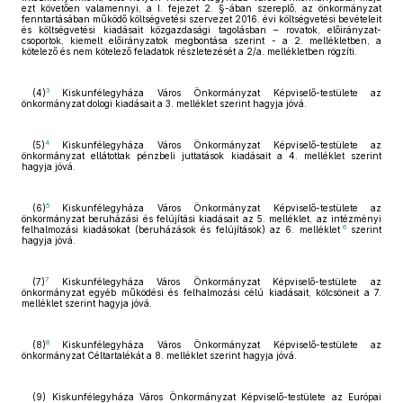
ezt követően valamennyi, a I. fejezet 2. §-ában szereplő, az önkormányzat
fenntartásában működő költségvetési szervezet 2016. évi költségvetési bevételeit
és költségvetési kiadásait közgazdasági tagolásban – rovatok, előirányzat-
csoportok, kiemelt előirányzatok megbontása szerint - a 2. mellékletben, a
kötelező és nem kötelező feladatok részletezését a 2/a. mellékletben rögzíti.
3
(4)
Kiskunfélegyháza Város Önkormányzat Képviselő-testülete az
önkormányzat dologi kiadásait a 3. melléklet szerint hagyja jóvá.
4
(5)
Kiskunfélegyháza Város Önkormányzat Képviselő-testülete az
önkormányzat ellátottak pénzbeli juttatások kiadásait a 4. melléklet szerint
hagyja jóvá.
5
(6)
Kiskunfélegyháza Város Önkormányzat Képviselő-testülete az
önkormányzat beruházási és felújítási kiadásait az 5. melléklet, az intézményi
6
felhalmozási kiadásokat (beruházások és felújítások) az 6. melléklet
szerint
hagyja jóvá.
7
(7)
Kiskunfélegyháza Város Önkormányzat Képviselő-testülete az
önkormányzat egyéb működési és felhalmozási célú kiadásait, kölcsöneit a 7.
melléklet szerint hagyja jóvá.
8
(8)
Kiskunfélegyháza Város Önkormányzat Képviselő-testülete az
önkormányzat Céltartalékát a 8. melléklet szerint hagyja jóvá.
(9) Kiskunfélegyháza Város Önkormányzat Képviselő-testülete az Európai