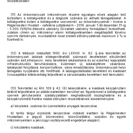
részletezésben.
(11) Az önkormányzati intézmények részére egységes elvek alapján kell
biztosítani a költségvetést és a dolgozók számára az adható támogatásokat. A
költségvetési évben a költségvetési szerveknél, az önkormányzatnál – kivéve a
Polgármesteri Hivatalt - cafetéria juttatásként – 2016. január 1-től december 31-ig
- 5.000 Ft/fő/hó étkezési utalvány (Erzsébet utalvány formájában) biztosítható.
Jutalom címén az intézményi elemi költségvetésekben megállapított törvény
szerinti illetmények, munkabérek rovat eredeti előirányzatának maximum 2 %-a
fizethető ki.
(12) A többször módosított 1993. évi LXXVIII. tv. 62. §-ára tekintettel az
önkormányzati lakások elidegenítéséből származó bevételeket elkülönített
számlán kell elhelyezni, mely bevételek lakáscélokra és az ezekhez kapcsolódó
infrastrukturális beruházásokra, különösen új lakásépítésre, vásárlásra,
lakóépület felújításra, korszerűsítésre, város rehabilitációra, önkormányzati helyi
támogatás nyújtására stb. fordítható. A lakásgazdálkodás bevételeit és kiadásait
(visszapótlási kötelezettség teljesítése) a zárszámadás keretében kell bemutatni.
(13) Tekintettel az Áht. 109 § 42. (6) bekezdésére, a kiadások készpénzben
történő teljesítésére az alábbi esetekben kerülhet sor, figyelemmel a költségvetési
szervek pénzkezelési szabályzatában meghatározott összeghatárra és a
készpénzkímélő fizetési módok előnyben részesítésének követelményére:
a) készletek, szakmai és üzemeltetési anyagok beszerzése,
b) tartós tárgyi eszközök beszerzése indokolt esetben (a Polgármesteri
Hivatalban a jegyző, köznevelési, közművelődési, szociális és egyéb
intézményekben a pénzügyi osztályvezető engedélye alapján),
c) kiküldetési kiadások,