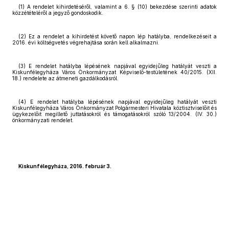
(1) A rendelet kihirdetéséről, valamint a 6. § (10) bekezdése szerinti adatok
közzétételéről a jegyző gondoskodik.
(2) Ez a rendelet a kihirdetést követő napon lép hatályba, rendelkezéseit a
2016. évi költségvetés végrehajtása során kell alkalmazni.
(3) E rendelet hatályba lépésének napjával egyidejűleg hatályát veszti a
Kiskunfélegyháza Város Önkormányzat Képviselő-testületének 40/2015. (XII.
18.) rendelete az átmeneti gazdálkodásról.
(4) E rendelet hatályba lépésének napjával egyidejűleg hatályát veszti
Kiskunfélegyháza Város Önkormányzat Polgármesteri Hivatala köztisztviselőit és
ügykezelőit megillető juttatásokról és támogatásokról szóló 13/2004. (IV. 30.)
önkormányzati rendelet.
Kiskunfélegyháza, 2016. február 3.