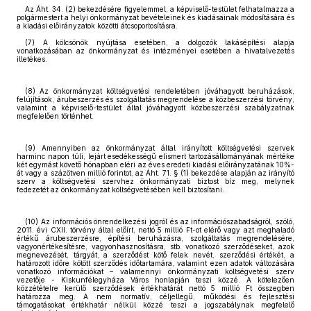
Az Áht. 34. (2) bekezdésére figyelemmel, a képviselő-testület felhatalmazza a
polgármestert a helyi önkormányzat bevételeinek és kiadásainak módosítására és
a kiadási előirányzatok közötti átcsoportosításra.
(7) A kölcsönök nyújtása esetében, a dolgozók lakásépítési alapja
vonatkozásában az önkormányzat és intézményei esetében a hivatalvezetés
illetékes.
(8) Az önkormányzat költségvetési rendeletében jóváhagyott beruházások,
felújítások, árubeszerzés és szolgáltatás megrendelése a közbeszerzési törvény,
valamint a képviselő-testület által jóváhagyott közbeszerzési szabályzatnak
megfelelően történhet.
(9) Amennyiben az önkormányzat által irányított költségvetési szervek
harminc napon túli, lejárt esedékességű elismert tartozásállományának mértéke
két egymást követő hónapban eléri az éves eredeti kiadási előirányzatának 10%-
át vagy a százötven millió forintot, az Áht. 71. § (1) bekezdése alapján az irányító
szerv a költségvetési szervhez önkormányzati biztost bíz meg, melynek
fedezetét az önkormányzat költségvetésében kell biztosítani.
(10) Az információs önrendelkezési jogról és az információszabadságról, szóló,
2011. évi CXII. törvény által előírt, nettó 5 millió Ft-ot elérő vagy azt meghaladó
értékű árubeszerzésre, építési beruházásra, szolgáltatás megrendelésére,
vagyonértékesítésre, vagyonhasznosításra, stb. vonatkozó szerződéseket, azok
megnevezését, tárgyát, a szerződést kötő felek nevét, szerződési értékét, a
határozott időre kötött szerződés időtartamára, valamint ezen adatok változására
vonatkozó információkat – valamennyi önkormányzati költségvetési szerv
vezetője - Kiskunfélegyháza Város honlapján teszi közzé. A kötelezően
közzétételre kerülő szerződések értékhatárát nettó 5 millió Ft összegben
határozza meg. A nem normatív, céljellegű, működési és fejlesztési
támogatásokat értékhatár nélkül közzé teszi a jogszabálynak megfelelő