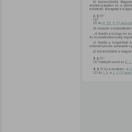
b)
közreműködik Magyaror
tevékenységben és a kedvez
erősítését, támogatja a külg
2
2. §
(1)
3
(2)
(3)
Az
R. 89. § (2) bekezd
(A miniszter a külpolitikáé
„
n)
felelős a külügyi és k
és munkatevékenység végzésé
o)
felelős a külpolitikát 
eredményeinek szélesebb nyi
p)
közreműködik a magyar 
4
3. §
(1)
(2)
Hatályát veszti az
R. 1
4. §
(1)
Ez a rendelet – a
(
(2)
Az
1. §
, a
2. § (3) bek