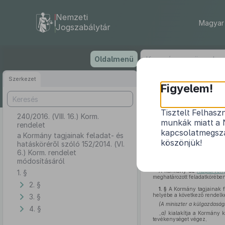
Nemzeti
Magyar 
Jogszabálytár
Ugrás
Oldalmenü
a
tartalomra
Szerkezet
Figyelem!
Tisztelt Felhasz
240/2016. (VIII. 16.) Korm.
a Kormány t
munkák miatt a 
rendelet
kapcsolatmegsza
a Kormány tagjainak feladat- és
köszönjük!
hatásköréről szóló 152/2014. (VI.
6.) Korm. rendelet
módosításáról
A Kormány az
Alaptörvén
1. §
meghatározott feladatkörében 
2. §
1. §
A Kormány tagjainak fe
helyébe a következő rendelk
3. §
(A miniszter a külgazdaság
4. §
„
a)
kialakítja a Kormány k
tevékenységet végez,