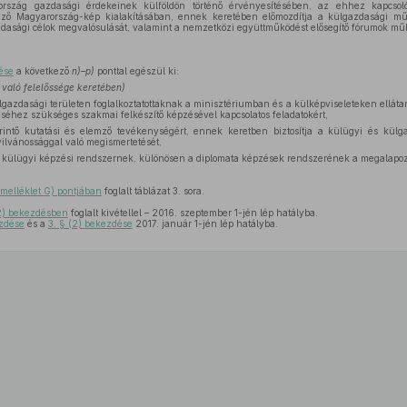
szág gazdasági érdekeinek külföldön történő érvényesítésében, az ehhez kapcsolód
ő Magyarország-kép kialakításában, ennek keretében előmozdítja a külgazdasági műk
azdasági célok megvalósulását, valamint a nemzetközi együttműködést elősegítő fórumok mű
ése
a következő
n)–p)
ponttal egészül ki:
rt való felelőssége keretében)
ülgazdasági területen foglalkoztatottaknak a minisztériumban és a külképviseleteken ellá
hez szükséges szakmai felkészítő képzésével kapcsolatos feladatokért,
érintő kutatási és elemző tevékenységért, ennek keretben biztosítja a külügyi és kül
lvánossággal való megismertetését,
külügyi képzési rendszernek, különösen a diplomata képzések rendszerének a megalapo
. melléklet G) pontjában
foglalt táblázat 3. sora.
2) bekezdésben
foglalt kivétellel – 2016. szeptember 1-jén lép hatályba.
ezdése
és a
3. § (2) bekezdése
2017. január 1-jén lép hatályba.