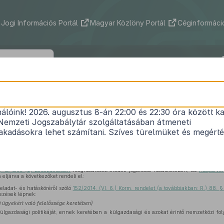
Jogi Információs Portál
Magyar Közlöny Portál
Céginformáció
240/2016. (VIII. 16.) Korm. rendelet
nálóink! 2026. augusztus 8-án 22:00 és 22:30 óra között ka
agjainak feladat- és hatásköréről szóló
152/2014. (
Nemzeti Jogszabálytár szolgáltatásában átmeneti
1
rendelet
módosításáról
kadásokra lehet számítani. Szíves türelmüket és megért
Hatályos: 2017. 01. 01. – 2017. 01. 01.
y 15. cikk (2) bekezdésében
meghatározott eredeti jogalkotói hatáskörében, az
Alaptörvé
eljárva a következőket rendeli el:
ladat- és hatásköréről szóló
152/2014. (VI. 6.) Korm. rendelet (a továbbiakban: R.) 88. 
ezések lépnek:
i ügyekért való felelőssége keretében)
ülgazdasági politikáját, ennek keretében a külgazdasági és azokat érintő nemzetközi fol