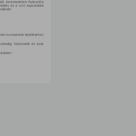
ó kereskedelem-fejlesztési
ödés és a civil kapcsolatok
ködését,”
tandó munkakörök betöltéséhez
gazdasági folyamatok és azok
zásában.”