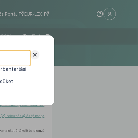
s Portál
EUR-LEX
ELI
+
rbantartási
VI. 6.) Korm.
ésüket
ny 15. cikk (1) bekezdésében
§ (2) bekezdés
a)
és
b)
pontja
yamatokat értékelő és elemző