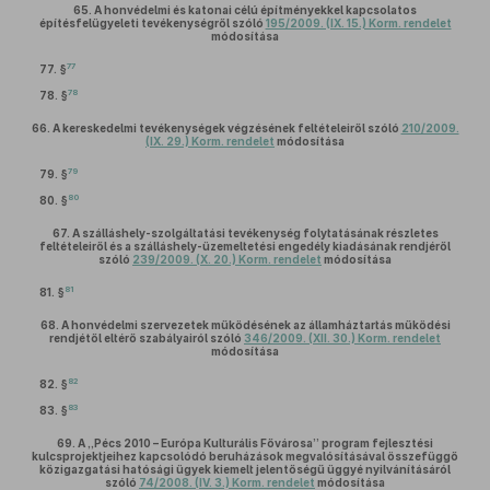
65.
A honvédelmi és katonai célú építményekkel kapcsolatos
építésfelügyeleti tevékenységről szóló
195/2009. (IX. 15.) Korm. rendelet
módosítása
77
77. §
78
78. §
66.
A kereskedelmi tevékenységek végzésének feltételeiről szóló
210/2009.
(IX. 29.) Korm. rendelet
módosítása
79
79. §
80
80. §
67.
A szálláshely-szolgáltatási tevékenység folytatásának részletes
feltételeiről és a szálláshely-üzemeltetési engedély kiadásának rendjéről
szóló
239/2009. (X. 20.) Korm. rendelet
módosítása
81
81. §
68.
A honvédelmi szervezetek működésének az államháztartás működési
rendjétől eltérő szabályairól szóló
346/2009. (XII. 30.) Korm. rendelet
módosítása
82
82. §
83
83. §
69.
A „Pécs 2010 – Európa Kulturális Fővárosa” program fejlesztési
kulcsprojektjeihez kapcsolódó beruházások megvalósításával összefüggő
közigazgatási hatósági ügyek kiemelt jelentőségű üggyé nyilvánításáról
szóló
74/2008. (IV. 3.) Korm. rendelet
módosítása