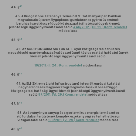
43
44. §
45.
A Bridgestone Tatabánya Termelő Kft. Tatabányai Ipari Parkban
megvalósuló új személygépkocsi gumiabroncs gyártó üzemének
beruházásával összefüggő közigazgatási hatósági ügyek kiemelt
jelentőségű üggyé nyilvánításáról szóló
446/2012. (XII. 29.) Korm. rendelet
módosítása
44
45. §
46.
Az AUDI HUNGÁRIA MOTOR KFT. Győr közigazgatási területén
megvalósuló nagyberuházásával összefüggő közigazgatási hatósági ügyek
kiemelt jelentőségű üggyé nyilvánításáról szóló
16/2011. (II. 24.) Korm. rendelet
módosítása
45
46. §
47.
Az ELI (Extreme Light Infrastructure) integrált európai kutatási
nagyberendezés magyarországi megvalósításával összefüggő
közigazgatási hatósági ügyek kiemelt jelentőségű üggyé nyilvánításáról
szóló
97/2011. (VI. 29.) Korm. rendelet
módosítása
46
47. §
48.
Az ásványi nyersanyag és a geotermikus energia természetes
előfordulási területének komplex érzékenységi és terhelhetőségi
vizsgálatáról szóló
103/2011. (VI. 29.) Korm. rendelet
módosítása
47
48. §