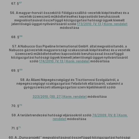
67
67. §
56.
A magyar–horvát összekötő földgázszállító-vezeték kiépítéséhez és a
vezeték üzemszerű működtetéséhez kapcsolódó beruházások
megvalósításával összefüggő közigazgatási hatósági ügyek kiemelt
jelentőségű üggyé nyilvánításáról szóló
173/2010. (V. 13.) Korm. rendelet
módosítása
68
68. §
57.
A Nabucco Gas Pipeline International GmbH. által megvalósítandó, a
Nabucco gázvezeték magyarországi szakaszának kiépítéséhez és a vezeték
üzemszerű működtetéséhez kapcsolódó beruházással összefüggő
közigazgatási hatósági ügyek kiemelt jelentőségű üggyé nyilvánításáról
szóló
174/2010. (V. 13.) Korm. rendelet
módosítása
69
69. §
58.
Az Állami Népegészségügyi és Tisztiorvosi Szolgálatról, a
népegészségügyi szakigazgatási feladatok ellátásáról, valamint a
gyógyszerészeti államigazgatási szerv kijelöléséről szóló
323/2010. (XII. 27.) Korm. rendelet
módosítása
70
70. §
59.
A területrendezési hatósági eljárásokról szóló
76/2009. (IV. 8.) Korm.
rendelet
módosítása
71
71. §
60.
A „Duna projekt” megvalósításával összefüggő közigazgatási hatósági