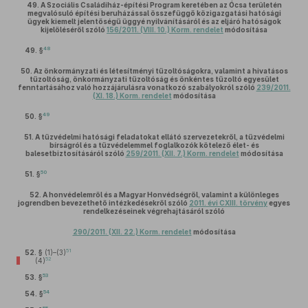
49.
A Szociális Családiház-építési Program keretében az Ócsa területén
megvalósuló építési beruházással összefüggő közigazgatási hatósági
ügyek kiemelt jelentőségű üggyé nyilvánításáról és az eljáró hatóságok
kijelöléséről szóló
156/2011. (VIII. 10.) Korm. rendelet
módosítása
48
49. §
50.
Az önkormányzati és létesítményi tűzoltóságokra, valamint a hivatásos
tűzoltóság, önkormányzati tűzoltóság és önkéntes tűzoltó egyesület
fenntartásához való hozzájárulásra vonatkozó szabályokról szóló
239/2011.
(XI. 18.) Korm. rendelet
módosítása
49
50. §
51.
A tűzvédelmi hatósági feladatokat ellátó szervezetekről, a tűzvédelmi
bírságról és a tűzvédelemmel foglalkozók kötelező élet- és
balesetbiztosításáról szóló
259/2011. (XII. 7.) Korm. rendelet
módosítása
50
51. §
52.
A honvédelemről és a Magyar Honvédségről, valamint a különleges
jogrendben bevezethető intézkedésekről szóló
2011. évi CXIII. törvény
egyes
rendelkezéseinek végrehajtásáról szóló
290/2011. (XII. 22.) Korm. rendelet
módosítása
51
52. §
(1)–(3)
52
(4)
53
53. §
54
54. §