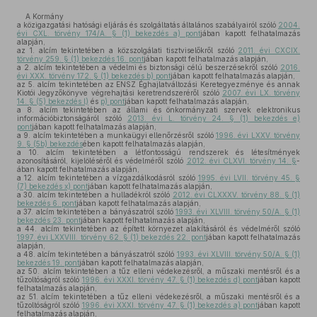
A Kormány
a közigazgatási hatósági eljárás és szolgáltatás általános szabályairól szóló
2004.
évi CXL. törvény 174/A. § (1) bekezdés a) pont
jában kapott felhatalmazás
alapján,
az 1. alcím tekintetében a közszolgálati tisztviselőkről szóló
2011. évi CXCIX.
törvény 259. § (1) bekezdés 16. pont
jában kapott felhatalmazás alapján,
a 2. alcím tekintetében a védelmi és biztonsági célú beszerzésekről szóló
2016.
évi XXX. törvény 172. § (1) bekezdés b) pont
jában kapott felhatalmazás alapján,
az 5. alcím tekintetében az ENSZ Éghajlatváltozási Keretegyezménye és annak
Kiotói Jegyzőkönyve végrehajtási keretrendszeréről szóló
2007. évi LX. törvény
14. § (5) bekezdés l)
és
p) pont
jában kapott felhatalmazás alapján,
a 8. alcím tekintetében az állami és önkormányzati szervek elektronikus
információbiztonságáról szóló
2013. évi L. törvény 24. § (1) bekezdés e)
pont
jában kapott felhatalmazás alapján,
a 9. alcím tekintetében a munkaügyi ellenőrzésről szóló
1996. évi LXXV. törvény
9. § (5b) bekezdés
ében kapott felhatalmazás alapján,
a 10. alcím tekintetében a létfontosságú rendszerek és létesítmények
azonosításáról, kijelöléséről és védelméről szóló
2012. évi CLXVI. törvény 14. §
-
ában kapott felhatalmazás alapján,
a 12. alcím tekintetében a vízgazdálkodásról szóló
1995. évi LVII. törvény 45. §
(7) bekezdés x) pont
jában kapott felhatalmazás alapján,
a 30. alcím tekintetében a hulladékról szóló
2012. évi CLXXXV. törvény 88. § (1)
bekezdés 6. pont
jában kapott felhatalmazás alapján,
a 37. alcím tekintetében a bányászatról szóló
1993. évi XLVIII. törvény 50/A. § (1)
bekezdés 23. pont
jában kapott felhatalmazás alapján,
a 44. alcím tekintetében az épített környezet alakításáról és védelméről szóló
1997. évi LXXVIII. törvény 62. § (1) bekezdés 22. pont
jában kapott felhatalmazás
alapján,
a 48. alcím tekintetében a bányászatról szóló
1993. évi XLVIII. törvény 50/A. § (1)
bekezdés 19. pont
jában kapott felhatalmazás alapján,
az 50. alcím tekintetében a tűz elleni védekezésről, a műszaki mentésről és a
tűzoltóságról szóló
1996. évi XXXI. törvény 47. § (1) bekezdés d) pont
jában kapott
felhatalmazás alapján,
az 51. alcím tekintetében a tűz elleni védekezésről, a műszaki mentésről és a
tűzoltóságról szóló
1996. évi XXXI. törvény 47. § (1) bekezdés a) pont
jában kapott
felhatalmazás alapján,