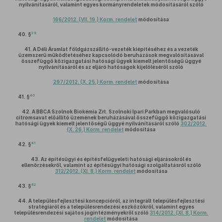
nyilvánításáról, valamint egyes kormányrendeletek módosításáról szóló
166/2012. (VII. 19.) Korm. rendelet
módosítása
39
40. §
41.
A Déli Áramlat földgázszállító-vezeték kiépítéséhez és a vezeték
üzemszerű működtetéséhez kapcsolódó beruházások megvalósításával
összefüggő közigazgatási hatósági ügyek kiemelt jelentőségű üggyé
nyilvánításáról és az eljáró hatóságok kijelöléséről szóló
297/2012. (X. 25.) Korm. rendelet
módosítása
40
41. §
42.
A BBCA Szolnok Biokémia Zrt. Szolnoki Ipari Parkban megvalósuló
citromsavat előállító üzemének beruházásával összefüggő közigazgatási
hatósági ügyek kiemelt jelentőségű üggyé nyilvánításáról szóló
302/2012.
(X. 26.) Korm. rendelet
módosítása
41
42. §
43.
Az építésügyi és építésfelügyeleti hatósági eljárásokról és
ellenőrzésekről, valamint az építésügyi hatósági szolgáltatásról szóló
312/2012. (XI. 8.) Korm. rendelet
módosítása
42
43. §
44.
A településfejlesztési koncepcióról, az integrált településfejlesztési
stratégiáról és a településrendezési eszközökről, valamint egyes
településrendezési sajátos jogintézményekről szóló
314/2012. (XI. 8.) Korm.
rendelet
módosítása