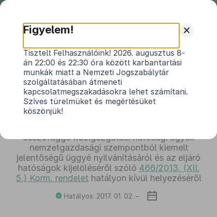
Nemzeti
Jogszabálytár
+
Figyelem!
259/2016. (VIII. 31.) Korm. rendelet
Tisztelt Felhasználóink! 2026. augusztus 8-
án 22:00 és 22:30 óra között karbantartási
a honvédelemért felelős miniszter irányítása
munkák miatt a Nemzeti Jogszabálytár
alatt álló központi hivatalok és költségvetési
szolgáltatásában átmeneti
szervi formában működő háttérintézmények
kapcsolatmegszakadásokra lehet számítani.
megszűnésével összefüggő egyes
Szíves türelmüket és megértésüket
kormányrendeletek módosításáról és az
köszönjük!
Európai Rendőr-akadémia (CEPOL)
székhelyének kialakítását célzó beruházással
összefüggő közigazgatási hatósági ügyek
nemzetgazdasági szempontból kiemelt
jelentőségű üggyé nyilvánításáról és az eljáró
hatóságok kijelöléséről szóló
466/2013. (XII.
5.) Korm. rendelet
hatályon kívül helyezéséről
Hatályos: 2017. 01. 02. –