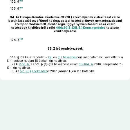
102
102. §
103
103. §
84.
Az Európai Rendőr-akadémia (CEPOL) székhelyének kialakítását célzó
beruházással összefüggő közigazgatási hatósági ügyek nemzetgazdasági
szempontból kiemelt jelentőségű üggyé nyilvánításáról és az eljáró
hatóságok kijelöléséről szóló
466/2013. (XII. 5.) Korm. rendelet
hatályon
kívül helyezése
104
104. §
85.
Záró rendelkezések
105. §
(1)
Ez a rendelet –
(2)
és
(3) bekezdés
ben meghatározott kivétellel – a
kihirdetése napján 18 órakor lép hatályba.
(2)
A
2–51. §
, az 52. § (1)–(3) bekezdése és az
53–104. §
2016. szeptember 1-
jén lép hatályba.
(3)
Az
52. § (4) bekezdés
e 2017. január 1-jén lép hatályba.