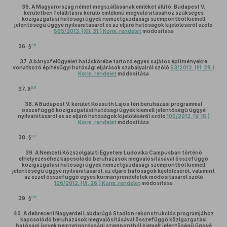
36.
A Magyarország német megszállásának emléket állító, Budapest V.
kerületben felállításra kerülő emlékmű megvalósításához szükséges
közigazgatási hatósági ügyek nemzetgazdasági szempontból kiemelt
jelentőségű üggyé nyilvánításáról és az eljáró hatóságok kijelöléséről szóló
565/2013. (XII. 31.) Korm. rendelet
módosítása
35
36. §
37.
A bányafelügyelet hatáskörébe tartozó egyes sajátos építményekre
vonatkozó építésügyi hatósági eljárások szabályairól szóló
53/2012. (III. 28.)
Korm. rendelet
módosítása
36
37. §
38.
A Budapest V. kerület Kossuth Lajos téri beruházási programmal
összefüggő közigazgatási hatósági ügyek kiemelt jelentőségű üggyé
nyilvánításáról és az eljáró hatóságok kijelöléséről szóló
100/2012. (V. 16.)
Korm. rendelet
módosítása
37
38. §
39.
A Nemzeti Közszolgálati Egyetem Ludovika Campusban történő
elhelyezéséhez kapcsolódó beruházások megvalósításával összefüggő
közigazgatási hatósági ügyek nemzetgazdasági szempontból kiemelt
jelentőségű üggyé nyilvánításáról, az eljáró hatóságok kijelöléséről, valamint
az ezzel összefüggő egyes kormányrendeletek módosításáról szóló
126/2012. (VI. 26.) Korm. rendelet
módosítása
38
39. §
40.
A debreceni Nagyerdei Labdarúgó Stadion rekonstrukciós programjához
kapcsolódó beruházások megvalósításával összefüggő közigazgatási
hatósági ügyek nemzetgazdasági szempontból kiemelt jelentőségű üggyé