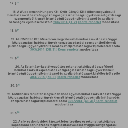
16
17. §
18.
A Wuppermann Hungary Kft. Győr-Gönyűi Kikötőben megvalósuló
beruházásával összefüggő közigazgatási hatósági ügyek nemzetgazdasági
szempontból kiemelt jelentőségű üggyé nyilvánításáról és az eljáró
hatóságok kijelöléséről szóló
266/2014. (X. 21.) Korm. rendelet
módosítása
17
18. §
19.
A HCM 1890 Kft. Miskolcon megvalósuló beruházásával összefüggő
közigazgatási hatósági ügyek nemzetgazdasági szempontból kiemelt
jelentőségű üggyé nyilvánításáról és az eljáró hatóságok kijelöléséről szóló
393/2014. (XII. 31.) Korm. rendelet
módosítása
18
19. §
20.
Az Esterházy-kastélyegyüttes rekonstrukciójával összefüggő
beruházásokkal kapcsolatos közigazgatási hatósági ügyek kiemelt
jelentőségű üggyé nyilvánításáról és az eljáró hatóságok kijelöléséről szóló
394/2014. (XII. 31.) Korm. rendelet
módosítása
19
20. §
21.
A Millenáris területén megvalósítandó egyes beruházásokkal összefüggő
közigazgatási hatósági ügyek kiemelt jelentőségű üggyé nyilvánításáról és
az eljáró hatóságok kijelöléséről szóló
395/2014. (XII. 31.) Korm. rendelet
módosítása
20
21. §
22.
A sík- és dombvidéki tározók létesítéséhez és rekonstrukciójához
kapcsolódó beruházások megvalósításával összefüggő közigazgatási