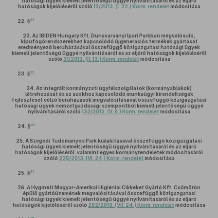
hatósági ügyek kiemelt jelentőségű üggyé nyilvánításáról és az eljáró
hatóságok kijelöléséről szóló
12/2013. (I. 22.) Korm. rendelet
módosítása
21
22. §
23.
Az IBIDEN Hungary Kft. Dunavarsányi Ipari Parkban megvalósuló,
kipufogórendszerekhez kapcsolódó újgenerációs termékek gyártását
eredményező beruházásával összefüggő közigazgatási hatósági ügyek
kiemelt jelentőségű üggyé nyilvánításáról és az eljáró hatóságok kijelöléséről
szóló
31/2013. (II. 13.) Korm. rendelet
módosítása
22
23. §
24.
Az integrált kormányzati ügyfélszolgálatok (kormányablakok)
létrehozását és az azokhoz kapcsolódó munkaügyi kirendeltségek
fejlesztését célzó beruházások megvalósításával összefüggő közigazgatási
hatósági ügyek nemzetgazdasági szempontból kiemelt jelentőségű üggyé
nyilvánításáról szóló
132/2013. (V. 9.) Korm. rendelet
módosítása
23
24. §
25.
A Szegedi Tudományos Park kialakításával összefüggő közigazgatási
hatósági ügyek kiemelt jelentőségű üggyé nyilvánításáról és az eljáró
hatóságok kijelöléséről, valamint egyes kormányrendeletek módosításáról
szóló
225/2013. (VI. 24.) Korm. rendelet
módosítása
24
25. §
26.
A Hyginett Magyar-Amerikai Higiéniai Cikkeket Gyártó Kft. Csömörön
épülő gyártóüzemének megvalósításával összefüggő közigazgatási
hatósági ügyek kiemelt jelentőségű üggyé nyilvánításáról és az eljáró
hatóságok kijelöléséről szóló
282/2013. (VII. 24.) Korm. rendelet
módosítása