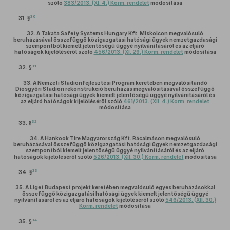
szóló
383/2013. (XI. 4.) Korm. rendelet
módosítása
30
31. §
32.
A Takata Safety Systems Hungary Kft. Miskolcon megvalósuló
beruházásával összefüggő közigazgatási hatósági ügyek nemzetgazdasági
szempontból kiemelt jelentőségű üggyé nyilvánításáról és az eljáró
hatóságok kijelöléséről szóló
456/2013. (XI. 29.) Korm. rendelet
módosítása
31
32. §
33.
A Nemzeti Stadionfejlesztési Program keretében megvalósítandó
Diósgyőri Stadion rekonstrukció beruházás megvalósításával összefüggő
közigazgatási hatósági ügyek kiemelt jelentőségű üggyé nyilvánításáról és
az eljáró hatóságok kijelöléséről szóló
461/2013. (XII. 4.) Korm. rendelet
módosítása
32
33. §
34.
A Hankook Tire Magyarország Kft. Rácalmáson megvalósuló
beruházásával összefüggő közigazgatási hatósági ügyek nemzetgazdasági
szempontból kiemelt jelentőségű üggyé nyilvánításáról és az eljáró
hatóságok kijelöléséről szóló
526/2013. (XII. 30.) Korm. rendelet
módosítása
33
34. §
35.
A Liget Budapest projekt keretében megvalósuló egyes beruházásokkal
összefüggő közigazgatási hatósági ügyek kiemelt jelentőségű üggyé
nyilvánításáról és az eljáró hatóságok kijelöléséről szóló
546/2013. (XII. 30.)
Korm. rendelet
módosítása
34
35. §