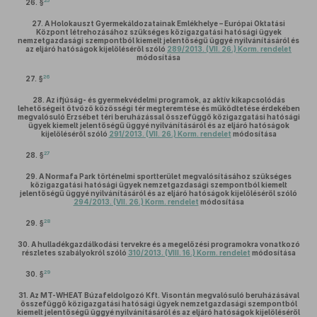
25
26. §
27.
A Holokauszt Gyermekáldozatainak Emlékhelye – Európai Oktatási
Központ létrehozásához szükséges közigazgatási hatósági ügyek
nemzetgazdasági szempontból kiemelt jelentőségű üggyé nyilvánításáról és
az eljáró hatóságok kijelöléséről szóló
289/2013. (VII. 26.) Korm. rendelet
módosítása
26
27. §
28.
Az ifjúság- és gyermekvédelmi programok, az aktív kikapcsolódás
lehetőségeit ötvöző közösségi tér megteremtése és működtetése érdekében
megvalósuló Erzsébet téri beruházással összefüggő közigazgatási hatósági
ügyek kiemelt jelentőségű üggyé nyilvánításáról és az eljáró hatóságok
kijelöléséről szóló
291/2013. (VII. 26.) Korm. rendelet
módosítása
27
28. §
29.
A Normafa Park történelmi sportterület megvalósításához szükséges
közigazgatási hatósági ügyek nemzetgazdasági szempontból kiemelt
jelentőségű üggyé nyilvánításáról és az eljáró hatóságok kijelöléséről szóló
294/2013. (VII. 26.) Korm. rendelet
módosítása
28
29. §
30.
A hulladékgazdálkodási tervekre és a megelőzési programokra vonatkozó
részletes szabályokról szóló
310/2013. (VIII. 16.) Korm. rendelet
módosítása
29
30. §
31.
Az MT-WHEAT Búzafeldolgozó Kft. Visontán megvalósuló beruházásával
összefüggő közigazgatási hatósági ügyek nemzetgazdasági szempontból
kiemelt jelentőségű üggyé nyilvánításáról és az eljáró hatóságok kijelöléséről