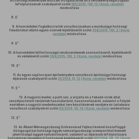
biztonsági események műszaki vizsgálatának és a sérülékenységvizsgálat
lefolytatásának szabályairól szóló
185/2015. (VII. 13.) Korm. rendelet
módosítása
7
8. §
9.
A honvédelmi foglalkoztatók vonatkozásában a munkaügyi hatósági
feladatokat ellátó egyes szervek kijelöléséről szóló
358/2015. (XII. 2.) Korm.
rendelet
módosítása
8
9. §
10.
A honvédelmi létfontosságú rendszerelemek azonosításáról, kijelöléséről
és védelméről szóló
359/2015. (XII. 2.) Korm. rendelet
módosítása
9
10. §
11.
Az egyes sajátos ipari építményekre vonatkozó építésügyi hatósági
eljárások szabályairól szóló
31/2014. (II. 12.) Korm. rendelet
módosítása
10
11. §
12.
A nagyvízi meder, a parti sáv, a vízjárta és a fakadó vizek által
veszélyeztetett területek használatáról, hasznosításáról, valamint a folyók
esetében a nagyvízi mederkezelési terv készítésének rendjére és tartalmára
vonatkozó szabályokról szóló
83/2014. (III. 14.) Korm. rendelet
módosítása
11
12. §
13.
Az Állami Ménesgazdaság Szilvásvárad fejlesztésével összefüggő
közigazgatási hatósági ügyek nemzetgazdasági szempontból kiemelt
jelentőségű üggyé nyilvánításáról, valamint az eljárások lefolytatására
hatáskörrel rendelkező hatóságok kijelöléséről szóló
101/2014. (III. 25.) Korm.