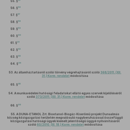
55
55. §
56
56. §
57
57. §
58
58. §
59
59. §
60
60. §
61
61. §
62
62. §
63
63. §
64
64. §
53.
Az államháztartásról szóló törvény végrehajtásáról szóló
368/2011. (XII.
31.) Korm. rendelet
módosítása
65
65. §
54.
A munkavédelmi hatósági feladatokat ellátó egyes szervek kijelöléséről
szóló
373/2011. (XII. 31.) Korm. rendelet
módosítása
66
66. §
55.
A DUNA-ETANOL Zrt. Bioetanol-Biogáz-Kiserőmű projekt Dunaalmás
község közigazgatási területén megvalósuló nagyberuházással összefüggő
közigazgatási hatósági ügyek kiemelt jelentőségű üggyé nyilvánításáról
szóló
60/2010. (III. 18.) Korm. rendelet
módosítása