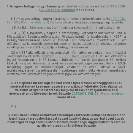
1.
Az egyes belügyi tárgyú kormányrendeletek módosításáról szóló
227/2016.
(VII. 29.) Korm. rendelet
módosítása
1. §
Az egyes belügyi tárgyú kormányrendeletek módosításáról szóló
227/2016.
(VII. 29.) Korm. rendelet 2. § (3) bekezdés
e a következő szöveggel lép hatályba:
„(3) Az R2. „Záró rendelkezések” alcíme a következő
24. §
-sal egészül ki:
„24. § (1) A jogszabály alapján a személyügyi központ feladatkörébe utalt, a
Közszolgálati Személyzetfejlesztési Főigazgatóságtól (a továbbiakban: KSZF) a
Belügyminisztériumba átkerülő feladat- és hatáskörök tekintetében – az
ellátásukhoz kapcsolódó egyéb feladatokra, jogosultságokra és kötelezettségekre
is kiterjedően – a KSZF jogutódja a Belügyminisztérium.
(2) A KSZF által ellátott, a központosított informatikai és elektronikus hírközlési
szolgáltatásokról szóló
309/2011. (XII. 23.) Korm. rendelet
1. sz. mellékletében
foglalt feladatokat a NISZ Nemzeti Infokommunikációs Szolgáltató Zártkörűen
Működő Részvénytársaság látja el, és ezzel összefüggésben megilletik a KSZF
magánjogi jogai és kötelezettségei, valamint az ezzel, illetve a KSZF
munkavégzésével összefüggésben szükséges informatikai-telekommunikációs
eszközökhöz kapcsolódó vagyonkezelői jogok és kötelezettségek.””
2.
Az alapvető biztonsági érdeket érintő beszerzések Országgyűlés általi
mentesítésének kezdeményezésére vonatkozó feltételekről és eljárásról,
valamint az ilyen beszerzések megvalósításakor az ajánlatkérő által
érvényesítendő követelményekről szóló
225/2016. (VII. 29.) Korm. rendelet
módosítása
1
2. §
3.
A Gül Baba türbéje és környezete komplex rekonstrukciójához kapcsolódó
beruházások megvalósításával összefüggő közigazgatási hatósági ügyek
nemzetgazdasági szempontból kiemelt jelentőségű üggyé nyilvánításáról és
az eljáró hatóságok kijelöléséről szóló