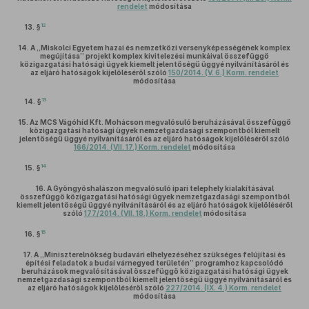
rendelet
módosítása
12
13. §
14.
A „Miskolci Egyetem hazai és nemzetközi versenyképességének komplex
megújítása” projekt komplex kivitelezési munkáival összefüggő
közigazgatási hatósági ügyek kiemelt jelentőségű üggyé nyilvánításáról és
az eljáró hatóságok kijelöléséről szóló
150/2014. (V. 6.) Korm. rendelet
módosítása
13
14. §
15.
Az MCS Vágóhíd Kft. Mohácson megvalósuló beruházásával összefüggő
közigazgatási hatósági ügyek nemzetgazdasági szempontból kiemelt
jelentőségű üggyé nyilvánításáról és az eljáró hatóságok kijelöléséről szóló
166/2014. (VII. 17.) Korm. rendelet
módosítása
14
15. §
16.
A Gyöngyöshalászon megvalósuló ipari telephely kialakításával
összefüggő közigazgatási hatósági ügyek nemzetgazdasági szempontból
kiemelt jelentőségű üggyé nyilvánításáról és az eljáró hatóságok kijelöléséről
szóló
177/2014. (VII. 18.) Korm. rendelet
módosítása
15
16. §
17.
A „Miniszterelnökség budavári elhelyezéséhez szükséges felújítási és
építési feladatok a budai várnegyed területén” programhoz kapcsolódó
beruházások megvalósításával összefüggő közigazgatási hatósági ügyek
nemzetgazdasági szempontból kiemelt jelentőségű üggyé nyilvánításáról és
az eljáró hatóságok kijelöléséről szóló
227/2014. (IX. 4.) Korm. rendelet
módosítása