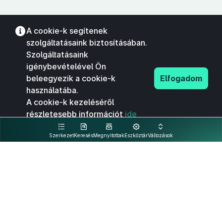
A cookie-k segítenek
szolgáltatásaink biztosításában.
Szolgáltatásaink
igénybevételével Ön
beleegyezik a cookie-k
Elfogadom
használatába.
A cookie-k kezeléséről
részletesebb információt
ide
kattintva olvashat.
Szerkezet
Keresés
Megnyitottak
Eszköztár
Változások