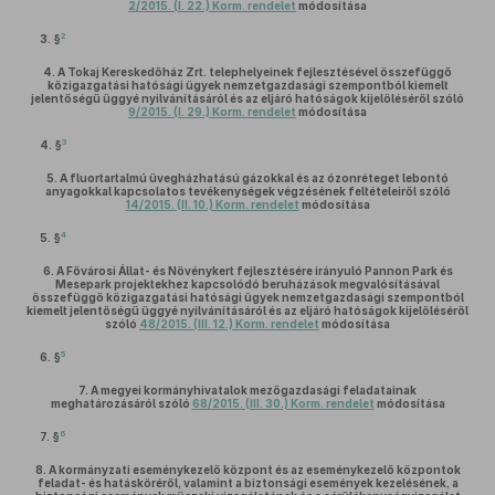
2/2015. (I. 22.) Korm. rendelet
módosítása
2
3. §
4.
A Tokaj Kereskedőház Zrt. telephelyeinek fejlesztésével összefüggő
közigazgatási hatósági ügyek nemzetgazdasági szempontból kiemelt
jelentőségű üggyé nyilvánításáról és az eljáró hatóságok kijelöléséről szóló
9/2015. (I. 29.) Korm. rendelet
módosítása
3
4. §
5.
A fluortartalmú üvegházhatású gázokkal és az ózonréteget lebontó
anyagokkal kapcsolatos tevékenységek végzésének feltételeiről szóló
14/2015. (II. 10.) Korm. rendelet
módosítása
4
5. §
6.
A Fővárosi Állat- és Növénykert fejlesztésére irányuló Pannon Park és
Mesepark projektekhez kapcsolódó beruházások megvalósításával
összefüggő közigazgatási hatósági ügyek nemzetgazdasági szempontból
kiemelt jelentőségű üggyé nyilvánításáról és az eljáró hatóságok kijelöléséről
szóló
48/2015. (III. 12.) Korm. rendelet
módosítása
5
6. §
7.
A megyei kormányhivatalok mezőgazdasági feladatainak
meghatározásáról szóló
68/2015. (III. 30.) Korm. rendelet
módosítása
6
7. §
8.
A kormányzati eseménykezelő központ és az eseménykezelő központok
feladat- és hatásköréről, valamint a biztonsági események kezelésének, a