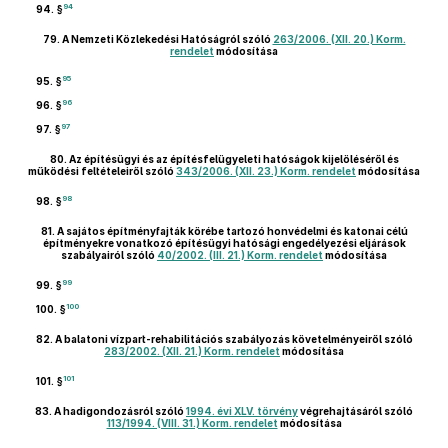
94
94. §
79.
A Nemzeti Közlekedési Hatóságról szóló
263/2006. (XII. 20.) Korm.
rendelet
módosítása
95
95. §
96
96. §
97
97. §
80.
Az építésügyi és az építésfelügyeleti hatóságok kijelöléséről és
működési feltételeiről szóló
343/2006. (XII. 23.) Korm. rendelet
módosítása
98
98. §
81.
A sajátos építményfajták körébe tartozó honvédelmi és katonai célú
építményekre vonatkozó építésügyi hatósági engedélyezési eljárások
szabályairól szóló
40/2002. (III. 21.) Korm. rendelet
módosítása
99
99. §
100
100. §
82.
A balatoni vízpart-rehabilitációs szabályozás követelményeiről szóló
283/2002. (XII. 21.) Korm. rendelet
módosítása
101
101. §
83.
A hadigondozásról szóló
1994. évi XLV. törvény
végrehajtásáról szóló
113/1994. (VIII. 31.) Korm. rendelet
módosítása