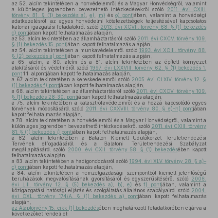
az 52. alcím tekintetében a honvédelemről és a Magyar Honvédségről, valamint
a különleges jogrendben bevezethető intézkedésekről szóló
2011. évi CXIII.
törvény 81. § (1) bekezdés a)
,
e)
,
m)
és
o) pont
jában, valamint a honvédségi
adatkezelésről, az egyes honvédelmi kötelezettségek teljesítésével kapcsolatos
katonai igazgatási feladatokról szóló
2013. évi XCVII. törvény 68. § (1) bekezdés
c) pont
jában kapott felhatalmazás alapján,
az 53. alcím tekintetében az államháztartásról szóló
2011. évi CXCV. törvény 109.
§ (1) bekezdés 15. pont
jában kapott felhatalmazás alapján,
az 54. alcím tekintetében a munkavédelemről szóló
1993. évi XCIII. törvény 88.
§ (2) bekezdés a) pont
jában kapott felhatalmazás alapján,
a 65. alcím, a 80. alcím és a 81. alcím tekintetében az épített környezet
alakításáról és védelméről szóló
1997. évi LXXVIII. törvény 62. § (1) bekezdés 1.
pont
1.1. alpontjában kapott felhatalmazás alapján,
a 67. alcím tekintetében a kereskedelemről szóló
2005. évi CLXIV. törvény 12. §
(1) bekezdés f) pont
jában kapott felhatalmazás alapján,
a 68. alcím tekintetében az államháztartásról szóló
2011. évi CXCV. törvény 109.
§ (1) bekezdés 28–30. pont
jában kapott felhatalmazás alapján,
a 75. alcím tekintetében a katasztrófavédelemről és a hozzá kapcsolódó egyes
törvények módosításáról szóló
2011. évi CXXVIII. törvény 80. § e)–h) pont
jában
kapott felhatalmazás alapján,
a 78. alcím tekintetében a honvédelemről és a Magyar Honvédségről, valamint a
különleges jogrendben bevezethető intézkedésekről szóló
2011. évi CXIII. törvény
81. § (1) bekezdés i) pont
jában kapott felhatalmazás alapján,
a 82. alcím tekintetében a Balaton Kiemelt Üdülőkörzet Területrendezési
Tervének elfogadásáról és a Balatoni Területrendezési Szabályzat
megállapításáról szóló
2000. évi CXII. törvény 58. § (1) bekezdés
ében kapott
felhatalmazás alapján,
a 83. alcím tekintetében a hadigondozásról szóló
1994. évi XLV. törvény 28. § a)–
c) pont
jában kapott felhatalmazás alapján,
a 84. alcím tekintetében a nemzetgazdasági szempontból kiemelt jelentőségű
beruházások megvalósításának gyorsításáról és egyszerűsítéséről szóló
2006.
évi LIII. törvény 12. § (5) bekezdés a)
,
b)
,
e)
és
f) pont
jában, valamint a
közigazgatási hatósági eljárás és szolgáltatás általános szabályairól szóló
2004.
évi CXL. törvény 174/A. § (1) bekezdés a) pont
jában kapott felhatalmazás
alapján,
az Alaptörvény 15. cikk (1) bekezdés
ében meghatározott feladatkörében eljárva a
következőket rendeli el: