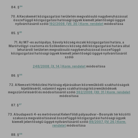
84
84. §
70.
A Kecskemét közigazgatási területén megvalósuló nagyberuházással
összefüggő közigazgatási hatósági ügyek kiemelt jelentőségű üggyé
nyilvánításáról szóló
192/2008. (VII. 30.) Korm. rendelet
módosítása
85
85. §
71.
Az M7-es autópálya, Sávoly község északi közigazgatási határa, a
Marótvölgyi-csatorna és Szőkedencs község déli közigazgatási határa által
lehatárolt területen megvalósuló nagyberuházással összefüggő
közigazgatási hatósági ügyek kiemelt jelentőségű üggyé nyilvánításáról
szóló
248/2008. (X. 14.) Korm. rendelet
módosítása
86
86. §
72.
A Nemzeti Hírközlési Hatóság eljárásában közreműködő szakhatóságok
kijelöléséről, valamint egyes szakhatósági közreműködések
megszüntetéséről és módosításáról szóló
362/2008. (XII. 31.) Korm. rendelet
módosítása
87
87. §
73.
A budapesti 4-es metróvonal Kelenföldi pályaudvar – Bosnyák tér közötti
szakasza megvalósításával összefüggő közigazgatási hatósági ügyek
kiemelt jelentőségű üggyé nyilvánításáról szóló
89/2007. (IV. 26.) Korm.
rendelet
módosítása
88
88. §