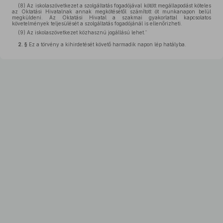
(8) Az iskolaszövetkezet a szolgáltatás fogadójával kötött megállapodást köteles
az Oktatási Hivatalnak annak megkötésétől számított öt munkanapon belül
megküldeni. Az Oktatási Hivatal a szakmai gyakorlattal kapcsolatos
követelmények teljesülését a szolgáltatás fogadójánál is ellenőrizheti.
(9) Az iskolaszövetkezet közhasznú jogállású lehet.”
2. §
Ez a törvény a kihirdetését követő harmadik napon lép hatályba.