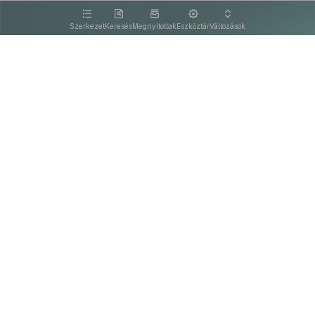
kattintva olvashat.
Szerkezet
Keresés
Megnyitottak
Eszköztár
Változások
Kapcsolat
Felhasználási feltételek
PDF
Akadálymentesítési nyilatkozat
Adatkezelési tájékoztató