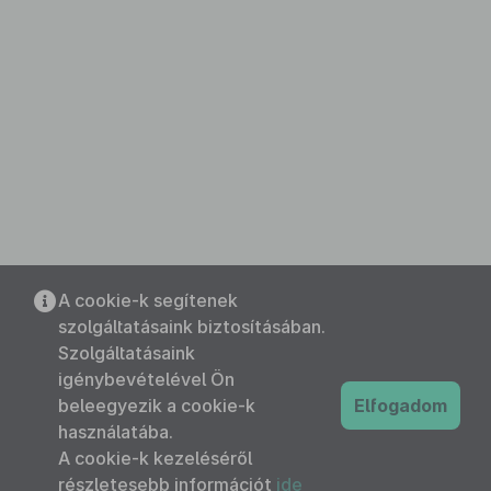
A cookie-k segítenek
szolgáltatásaink biztosításában.
Szolgáltatásaink
igénybevételével Ön
beleegyezik a cookie-k
Elfogadom
használatába.
A cookie-k kezeléséről
részletesebb információt
ide