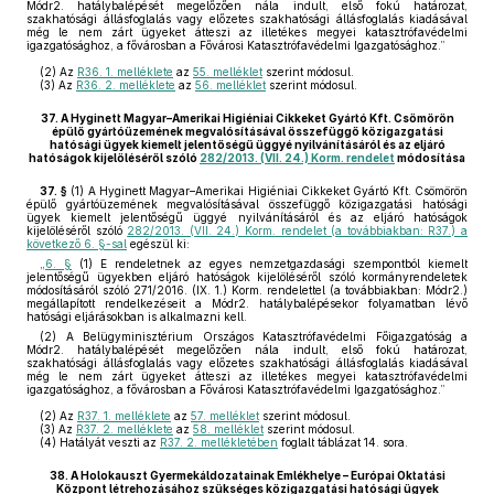
Módr2. hatálybalépését megelőzően nála indult, első fokú határozat,
szakhatósági állásfoglalás vagy előzetes szakhatósági állásfoglalás kiadásával
még le nem zárt ügyeket átteszi az illetékes megyei katasztrófavédelmi
igazgatósághoz, a fővárosban a Fővárosi Katasztrófavédelmi Igazgatósághoz.”
(2)
Az
R36. 1. melléklete
az
55. melléklet
szerint módosul.
(3)
Az
R36. 2. melléklete
az
56. melléklet
szerint módosul.
37.
A Hyginett Magyar–Amerikai Higiéniai Cikkeket Gyártó Kft. Csömörön
épülő gyártóüzemének megvalósításával összefüggő közigazgatási
hatósági ügyek kiemelt jelentőségű üggyé nyilvánításáról és az eljáró
hatóságok kijelöléséről szóló
282/2013. (VII. 24.) Korm. rendelet
módosítása
37. §
(1)
A Hyginett Magyar–Amerikai Higiéniai Cikkeket Gyártó Kft. Csömörön
épülő gyártóüzemének megvalósításával összefüggő közigazgatási hatósági
ügyek kiemelt jelentőségű üggyé nyilvánításáról és az eljáró hatóságok
kijelöléséről szóló
282/2013. (VII. 24.) Korm. rendelet (a továbbiakban: R37.) a
következő 6. §-sal
egészül ki:
„
6. §
(1) E rendeletnek az egyes nemzetgazdasági szempontból kiemelt
jelentőségű ügyekben eljáró hatóságok kijelöléséről szóló kormányrendeletek
módosításáról szóló 271/2016. (IX. 1.) Korm. rendelettel (a továbbiakban: Módr2.)
megállapított rendelkezéseit a Módr2. hatálybalépésekor folyamatban lévő
hatósági eljárásokban is alkalmazni kell.
(2) A Belügyminisztérium Országos Katasztrófavédelmi Főigazgatóság a
Módr2. hatálybalépését megelőzően nála indult, első fokú határozat,
szakhatósági állásfoglalás vagy előzetes szakhatósági állásfoglalás kiadásával
még le nem zárt ügyeket átteszi az illetékes megyei katasztrófavédelmi
igazgatósághoz, a fővárosban a Fővárosi Katasztrófavédelmi Igazgatósághoz.”
(2)
Az
R37. 1. melléklete
az
57. melléklet
szerint módosul.
(3)
Az
R37. 2. melléklete
az
58. melléklet
szerint módosul.
(4)
Hatályát veszti az
R37. 2. mellékletében
foglalt táblázat 14. sora.
38.
A Holokauszt Gyermekáldozatainak Emlékhelye – Európai Oktatási
Központ létrehozásához szükséges közigazgatási hatósági ügyek