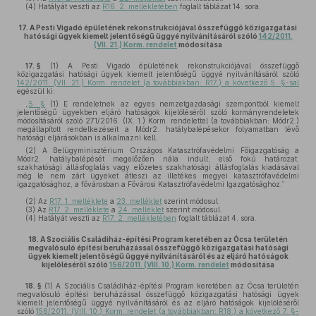
(4)
Hatályát veszti az
R16. 2. mellékletében
foglalt táblázat 14. sora.
17.
A Pesti Vigadó épületének rekonstrukciójával összefüggő közigazgatási
hatósági ügyek kiemelt jelentőségű üggyé nyilvánításáról szóló
142/2011.
(VII. 21.) Korm. rendelet
módosítása
17. §
(1)
A Pesti Vigadó épületének rekonstrukciójával összefüggő
közigazgatási hatósági ügyek kiemelt jelentőségű üggyé nyilvánításáról szóló
142/2011. (VII. 21.) Korm. rendelet (a továbbiakban: R17.) a következő 5. §-sal
egészül ki:
„
5. §
(1) E rendeletnek az egyes nemzetgazdasági szempontból kiemelt
jelentőségű ügyekben eljáró hatóságok kijelöléséről szóló kormányrendeletek
módosításáról szóló 271/2016. (IX. 1.) Korm. rendelettel (a továbbiakban: Módr2.)
megállapított rendelkezéseit a Módr2. hatálybalépésekor folyamatban lévő
hatósági eljárásokban is alkalmazni kell.
(2) A Belügyminisztérium Országos Katasztrófavédelmi Főigazgatóság a
Módr2. hatálybalépését megelőzően nála indult, első fokú határozat,
szakhatósági állásfoglalás vagy előzetes szakhatósági állásfoglalás kiadásával
még le nem zárt ügyeket átteszi az illetékes megyei katasztrófavédelmi
igazgatósághoz, a fővárosban a Fővárosi Katasztrófavédelmi Igazgatósághoz.”
(2)
Az
R17. 1. melléklete
a
23. melléklet
szerint módosul.
(3)
Az
R17. 2. melléklete
a
24. melléklet
szerint módosul.
(4)
Hatályát veszti az
R17. 2. mellékletében
foglalt táblázat 4. sora.
18.
A Szociális Családiház-építési Program keretében az Ócsa területén
megvalósuló építési beruházással összefüggő közigazgatási hatósági
ügyek kiemelt jelentőségű üggyé nyilvánításáról és az eljáró hatóságok
kijelöléséről szóló
156/2011. (VIII. 10.) Korm. rendelet
módosítása
18. §
(1)
A Szociális Családiház-építési Program keretében az Ócsa területén
megvalósuló építési beruházással összefüggő közigazgatási hatósági ügyek
kiemelt jelentőségű üggyé nyilvánításáról és az eljáró hatóságok kijelöléséről
szóló
156/2011. (VIII. 10.) Korm. rendelet (a továbbiakban: R18.) a következő 7. §-