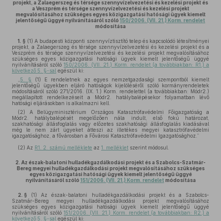
projekt, a Zalaegerszeg és térsége szennyvízelvezetési és kezelési projekt és
a Veszprém és térsége szennyvízelvezetési és kezelési projekt
megvalósításához szükséges egyes közigazgatási hatósági ügyek kiemelt
jelentőségű üggyé nyilvánításáról szóló
150/2006. (VII. 21.) Korm. rendelet
módosítása
1. §
(1)
A budapesti központi szennyvíztisztító telep és kapcsolódó létesítményei
projekt, a Zalaegerszeg és térsége szennyvízelvezetési és kezelési projekt és a
Veszprém és térsége szennyvízelvezetési és kezelési projekt megvalósításához
szükséges egyes közigazgatási hatósági ügyek kiemelt jelentőségű üggyé
nyilvánításáról szóló
150/2006. (VII. 21.) Korm. rendelet (a továbbiakban: R1.) a
következő 5. §-sal
egészül ki:
„
5. §
(1) E rendeletnek az egyes nemzetgazdasági szempontból kiemelt
jelentőségű ügyekben eljáró hatóságok kijelöléséről szóló kormányrendeletek
módosításáról szóló 271/2016. (IX. 1.) Korm. rendelettel (a továbbiakban: Módr2.)
megállapított rendelkezéseit a Módr2. hatálybalépésekor folyamatban lévő
hatósági eljárásokban is alkalmazni kell.
(2) A Belügyminisztérium Országos Katasztrófavédelmi Főigazgatóság a
Módr2. hatálybalépését megelőzően nála indult, első fokú határozat,
szakhatósági állásfoglalás vagy előzetes szakhatósági állásfoglalás kiadásával
még le nem zárt ügyeket átteszi az illetékes megyei katasztrófavédelmi
igazgatósághoz, a fővárosban a Fővárosi Katasztrófavédelmi Igazgatósághoz.”
(2)
Az
R1. 2. számú melléklete
az
1. melléklet
szerint módosul.
2.
Az észak-balatoni hulladékgazdálkodási projekt és a Szabolcs-Szatmár-
Bereg megyei hulladékgazdálkodási projekt megvalósításához szükséges
egyes közigazgatási hatósági ügyek kiemelt jelentőségű üggyé
nyilvánításáról szóló
151/2006. (VII. 21.) Korm. rendelet
módosítása
2. §
(1)
Az észak-balatoni hulladékgazdálkodási projekt és a Szabolcs-
Szatmár-Bereg megyei hulladékgazdálkodási projekt megvalósításához
szükséges egyes közigazgatási hatósági ügyek kiemelt jelentőségű üggyé
nyilvánításáról szóló
151/2006. (VII. 21.) Korm. rendelet (a továbbiakban: R2.) a
következő 5. §-sal
egészül ki: