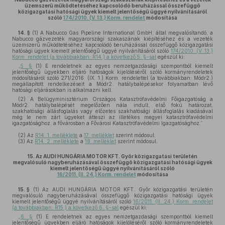
üzemszerű működtetéséhez kapcsolódó beruházással összefüggő
közigazgatási hatósági ügyek kiemelt jelentőségű üggyé nyilvánításáról
szóló
174/2010. (V. 13.) Korm. rendelet
módosítása
14. §
(1)
A Nabucco Gas Pipeline International GmbH. által megvalósítandó, a
Nabucco gázvezeték magyarországi szakaszának kiépítéséhez és a vezeték
üzemszerű működtetéséhez kapcsolódó beruházással összefüggő közigazgatási
hatósági ügyek kiemelt jelentőségű üggyé nyilvánításáról szóló
174/2010. (V. 13.)
Korm. rendelet (a továbbiakban: R14.) a következő 5. §-sal
egészül ki:
„
5. §
(1) E rendeletnek az egyes nemzetgazdasági szempontból kiemelt
jelentőségű ügyekben eljáró hatóságok kijelöléséről szóló kormányrendeletek
módosításáról szóló 271/2016. (IX. 1.) Korm. rendelettel (a továbbiakban: Módr2.)
megállapított rendelkezéseit a Módr2. hatálybalépésekor folyamatban lévő
hatósági eljárásokban is alkalmazni kell.
(2) A Belügyminisztérium Országos Katasztrófavédelmi Főigazgatóság a
Módr2. hatálybalépését megelőzően nála indult, első fokú határozat,
szakhatósági állásfoglalás vagy előzetes szakhatósági állásfoglalás kiadásával
még le nem zárt ügyeket átteszi az illetékes megyei katasztrófavédelmi
igazgatósághoz, a fővárosban a Fővárosi Katasztrófavédelmi Igazgatósághoz.”
(2)
Az
R14. 1. melléklete
a
17. melléklet
szerint módosul.
(3)
Az
R14. 2. melléklete
a
18. melléklet
szerint módosul.
15.
Az AUDI HUNGÁRIA MOTOR KFT. Győr közigazgatási területén
megvalósuló nagyberuházásával összefüggő közigazgatási hatósági ügyek
kiemelt jelentőségű üggyé nyilvánításáról szóló
16/2011. (II. 24.) Korm. rendelet
módosítása
15. §
(1)
Az AUDI HUNGÁRIA MOTOR KFT. Győr közigazgatási területén
megvalósuló nagyberuházásával összefüggő közigazgatási hatósági ügyek
kiemelt jelentőségű üggyé nyilvánításáról szóló
16/2011. (II. 24.) Korm. rendelet
(a továbbiakban: R15.) a következő 6. §-sal
egészül ki:
„
6. §
(1) E rendeletnek az egyes nemzetgazdasági szempontból kiemelt
jelentőségű ügyekben eljáró hatóságok kijelöléséről szóló kormányrendeletek