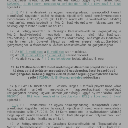
közigazgatási hatósági ügyek kiemelt jelentőségű üggyé nyilvánításáról szóló
60/2010. (III. 18.) Korm. rendelet (a továbbiakban: R11.) a következő 5. §-sal
egészül ki:
„
5. §
(1) E rendeletnek az egyes nemzetgazdasági szempontból kiemelt
jelentőségű ügyekben eljáró hatóságok kijelöléséről szóló kormányrendeletek
módosításáról szóló 271/2016. (IX. 1.) Korm. rendelettel (a továbbiakban: Módr2.)
megállapított rendelkezéseit a Módr2. hatálybalépésekor folyamatban lévő
hatósági eljárásokban is alkalmazni kell.
(2) A Belügyminisztérium Országos Katasztrófavédelmi Főigazgatóság a
Módr2. hatálybalépését megelőzően nála indult, első fokú határozat,
szakhatósági állásfoglalás vagy előzetes szakhatósági állásfoglalás kiadásával
még le nem zárt ügyeket átteszi az illetékes megyei katasztrófavédelmi
igazgatósághoz, a fővárosban a Fővárosi Katasztrófavédelmi Igazgatósághoz.”
(2)
Az
R11. 1. melléklete
a
11. melléklet
szerint módosul.
(3)
Az
R11. 2. melléklete
a
12. melléklet
szerint módosul.
(4)
Hatályát veszti az
R11. 2. mellékletében
foglalt táblázat 15. sora.
12.
Az EM-Bioetanol Kft. Bioetanol-Biogáz-Kiserőmű projekt Kaba város
közigazgatási területén megvalósuló nagyberuházással összefüggő
közigazgatási hatósági ügyek kiemelt jelentőségű üggyé nyilvánításáról
szóló
61/2010. (III. 18.) Korm. rendelet
módosítása
12. §
(1)
Az EM-Bioetanol Kft. Bioetanol-Biogáz-Kiserőmű projekt Kaba város
közigazgatási területén megvalósuló nagyberuházással összefüggő
közigazgatási hatósági ügyek kiemelt jelentőségű üggyé nyilvánításáról szóló
61/2010. (III. 18.) Korm. rendelet (a továbbiakban: R12.) a következő 5. §-sal
egészül ki:
„
5. §
(1) E rendeletnek az egyes nemzetgazdasági szempontból kiemelt
jelentőségű ügyekben eljáró hatóságok kijelöléséről szóló kormányrendeletek
módosításáról szóló 271/2016. (IX. 1.) Korm. rendelettel (a továbbiakban: Módr2.)
megállapított rendelkezéseit a Módr2. hatálybalépésekor folyamatban lévő
hatósági eljárásokban is alkalmazni kell.
(2) A Belügyminisztérium Országos Katasztrófavédelmi Főigazgatóság a
Módr2. hatálybalépését megelőzően nála indult, első fokú határozat,