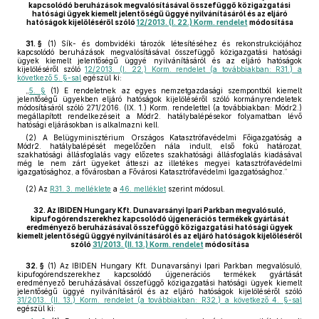
kapcsolódó beruházások megvalósításával összefüggő közigazgatási
hatósági ügyek kiemelt jelentőségű üggyé nyilvánításáról és az eljáró
hatóságok kijelöléséről szóló
12/2013. (I. 22.) Korm. rendelet
módosítása
31. §
(1)
Sík- és dombvidéki tározók létesítéséhez és rekonstrukciójához
kapcsolódó beruházások megvalósításával összefüggő közigazgatási hatósági
ügyek kiemelt jelentőségű üggyé nyilvánításáról és az eljáró hatóságok
kijelöléséről szóló
12/2013. (I. 22.) Korm. rendelet (a továbbiakban: R31.) a
következő 5. §-sal
egészül ki:
„
5. §
(1) E rendeletnek az egyes nemzetgazdasági szempontból kiemelt
jelentőségű ügyekben eljáró hatóságok kijelöléséről szóló kormányrendeletek
módosításáról szóló 271/2016. (IX. 1.) Korm. rendelettel (a továbbiakban: Módr2.)
megállapított rendelkezéseit a Módr2. hatálybalépésekor folyamatban lévő
hatósági eljárásokban is alkalmazni kell.
(2) A Belügyminisztérium Országos Katasztrófavédelmi Főigazgatóság a
Módr2. hatálybalépését megelőzően nála indult, első fokú határozat,
szakhatósági állásfoglalás vagy előzetes szakhatósági állásfoglalás kiadásával
még le nem zárt ügyeket átteszi az illetékes megyei katasztrófavédelmi
igazgatósághoz, a fővárosban a Fővárosi Katasztrófavédelmi Igazgatósághoz.”
(2)
Az
R31. 3. melléklete
a
46. melléklet
szerint módosul.
32.
Az IBIDEN Hungary Kft. Dunavarsányi Ipari Parkban megvalósuló,
kipufogórendszerekhez kapcsolódó újgenerációs termékek gyártását
eredményező beruházásával összefüggő közigazgatási hatósági ügyek
kiemelt jelentőségű üggyé nyilvánításáról és az eljáró hatóságok kijelöléséről
szóló
31/2013. (II. 13.) Korm. rendelet
módosítása
32. §
(1)
Az IBIDEN Hungary Kft. Dunavarsányi Ipari Parkban megvalósuló,
kipufogórendszerekhez kapcsolódó újgenerációs termékek gyártását
eredményező beruházásával összefüggő közigazgatási hatósági ügyek kiemelt
jelentőségű üggyé nyilvánításáról és az eljáró hatóságok kijelöléséről szóló
31/2013. (II. 13.) Korm. rendelet (a továbbiakban: R32.) a következő 4. §-sal
egészül ki: