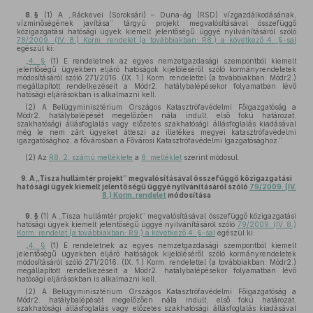
8. §
(1)
A „Ráckevei (Soroksári) – Duna-ág (RSD) vízgazdálkodásának,
vízminőségének javítása” tárgyú projekt megvalósításával összefüggő
közigazgatási hatósági ügyek kiemelt jelentőségű üggyé nyilvánításáról szóló
78/2009. (IV. 8.) Korm. rendelet (a továbbiakban: R8.) a következő 4. §-sal
egészül ki:
„
4. §
(1) E rendeletnek az egyes nemzetgazdasági szempontból kiemelt
jelentőségű ügyekben eljáró hatóságok kijelöléséről szóló kormányrendeletek
módosításáról szóló 271/2016. (IX. 1.) Korm. rendelettel (a továbbiakban: Módr2.)
megállapított rendelkezéseit a Módr2. hatálybalépésekor folyamatban lévő
hatósági eljárásokban is alkalmazni kell.
(2) A Belügyminisztérium Országos Katasztrófavédelmi Főigazgatóság a
Módr2. hatálybalépését megelőzően nála indult, első fokú határozat,
szakhatósági állásfoglalás vagy előzetes szakhatósági állásfoglalás kiadásával
még le nem zárt ügyeket átteszi az illetékes megyei katasztrófavédelmi
igazgatósághoz, a fővárosban a Fővárosi Katasztrófavédelmi Igazgatósághoz.”
(2)
Az
R8. 2. számú melléklete
a
8. melléklet
szerint módosul.
9.
A „Tisza hullámtér projekt” megvalósításával összefüggő közigazgatási
hatósági ügyek kiemelt jelentőségű üggyé nyilvánításáról szóló
79/2009. (IV.
8.) Korm. rendelet
módosítása
9. §
(1)
A „Tisza hullámtér projekt” megvalósításával összefüggő közigazgatási
hatósági ügyek kiemelt jelentőségű üggyé nyilvánításáról szóló
79/2009. (IV. 8.)
Korm. rendelet (a továbbiakban: R9.) a következő 4. §-sal
egészül ki:
„
4. §
(1) E rendeletnek az egyes nemzetgazdasági szempontból kiemelt
jelentőségű ügyekben eljáró hatóságok kijelöléséről szóló kormányrendeletek
módosításáról szóló 271/2016. (IX. 1.) Korm. rendelettel (a továbbiakban: Módr2.)
megállapított rendelkezéseit a Módr2. hatálybalépésekor folyamatban lévő
hatósági eljárásokban is alkalmazni kell.
(2) A Belügyminisztérium Országos Katasztrófavédelmi Főigazgatóság a
Módr2. hatálybalépését megelőzően nála indult, első fokú határozat,
szakhatósági állásfoglalás vagy előzetes szakhatósági állásfoglalás kiadásával