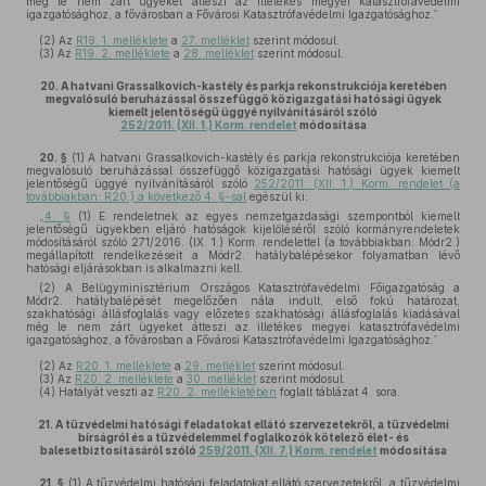
még le nem zárt ügyeket átteszi az illetékes megyei katasztrófavédelmi
igazgatósághoz, a fővárosban a Fővárosi Katasztrófavédelmi Igazgatósághoz.”
(2)
Az
R19. 1. melléklete
a
27. melléklet
szerint módosul.
(3)
Az
R19. 2. melléklete
a
28. melléklet
szerint módosul.
20.
A hatvani Grassalkovich-kastély és parkja rekonstrukciója keretében
megvalósuló beruházással összefüggő közigazgatási hatósági ügyek
kiemelt jelentőségű üggyé nyilvánításáról szóló
252/2011. (XII. 1.) Korm. rendelet
módosítása
20. §
(1)
A hatvani Grassalkovich-kastély és parkja rekonstrukciója keretében
megvalósuló beruházással összefüggő közigazgatási hatósági ügyek kiemelt
jelentőségű üggyé nyilvánításáról szóló
252/2011. (XII. 1.) Korm. rendelet (a
továbbiakban: R20.) a következő 4. §-sal
egészül ki:
„
4. §
(1) E rendeletnek az egyes nemzetgazdasági szempontból kiemelt
jelentőségű ügyekben eljáró hatóságok kijelöléséről szóló kormányrendeletek
módosításáról szóló 271/2016. (IX. 1.) Korm. rendelettel (a továbbiakban: Módr2.)
megállapított rendelkezéseit a Módr2. hatálybalépésekor folyamatban lévő
hatósági eljárásokban is alkalmazni kell.
(2) A Belügyminisztérium Országos Katasztrófavédelmi Főigazgatóság a
Módr2. hatálybalépését megelőzően nála indult, első fokú határozat,
szakhatósági állásfoglalás vagy előzetes szakhatósági állásfoglalás kiadásával
még le nem zárt ügyeket átteszi az illetékes megyei katasztrófavédelmi
igazgatósághoz, a fővárosban a Fővárosi Katasztrófavédelmi Igazgatósághoz.”
(2)
Az
R20. 1. melléklete
a
29. melléklet
szerint módosul.
(3)
Az
R20. 2. melléklete
a
30. melléklet
szerint módosul.
(4)
Hatályát veszti az
R20. 2. mellékletében
foglalt táblázat 4. sora.
21.
A tűzvédelmi hatósági feladatokat ellátó szervezetekről, a tűzvédelmi
bírságról és a tűzvédelemmel foglalkozók kötelező élet- és
balesetbiztosításáról szóló
259/2011. (XII. 7.) Korm. rendelet
módosítása
21. §
(1)
A tűzvédelmi hatósági feladatokat ellátó szervezetekről, a tűzvédelmi