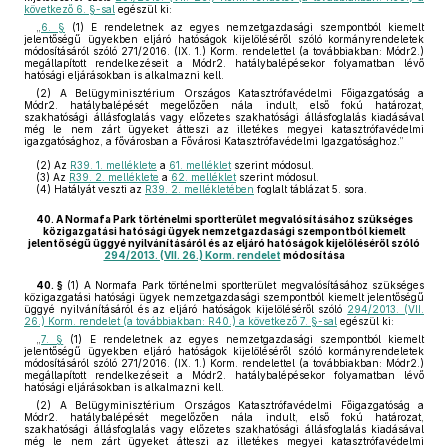
következő 6. §-sal
egészül ki:
„
6. §
(1) E rendeletnek az egyes nemzetgazdasági szempontból kiemelt
jelentőségű ügyekben eljáró hatóságok kijelöléséről szóló kormányrendeletek
módosításáról szóló 271/2016. (IX. 1.) Korm. rendelettel (a továbbiakban: Módr2.)
megállapított rendelkezéseit a Módr2. hatálybalépésekor folyamatban lévő
hatósági eljárásokban is alkalmazni kell.
(2) A Belügyminisztérium Országos Katasztrófavédelmi Főigazgatóság a
Módr2. hatálybalépését megelőzően nála indult, első fokú határozat,
szakhatósági állásfoglalás vagy előzetes szakhatósági állásfoglalás kiadásával
még le nem zárt ügyeket átteszi az illetékes megyei katasztrófavédelmi
igazgatósághoz, a fővárosban a Fővárosi Katasztrófavédelmi Igazgatósághoz.”
(2)
Az
R39. 1. melléklete
a
61. melléklet
szerint módosul.
(3)
Az
R39. 2. melléklete
a
62. melléklet
szerint módosul.
(4)
Hatályát veszti az
R39. 2. mellékletében
foglalt táblázat 5. sora.
40.
A Normafa Park történelmi sportterület megvalósításához szükséges
közigazgatási hatósági ügyek nemzetgazdasági szempontból kiemelt
jelentőségű üggyé nyilvánításáról és az eljáró hatóságok kijelöléséről szóló
294/2013. (VII. 26.) Korm. rendelet
módosítása
40. §
(1)
A Normafa Park történelmi sportterület megvalósításához szükséges
közigazgatási hatósági ügyek nemzetgazdasági szempontból kiemelt jelentőségű
üggyé nyilvánításáról és az eljáró hatóságok kijelöléséről szóló
294/2013. (VII.
26.) Korm. rendelet (a továbbiakban: R40.) a következő 7. §-sal
egészül ki:
„
7. §
(1) E rendeletnek az egyes nemzetgazdasági szempontból kiemelt
jelentőségű ügyekben eljáró hatóságok kijelöléséről szóló kormányrendeletek
módosításáról szóló 271/2016. (IX. 1.) Korm. rendelettel (a továbbiakban: Módr2.)
megállapított rendelkezéseit a Módr2. hatálybalépésekor folyamatban lévő
hatósági eljárásokban is alkalmazni kell.
(2) A Belügyminisztérium Országos Katasztrófavédelmi Főigazgatóság a
Módr2. hatálybalépését megelőzően nála indult, első fokú határozat,
szakhatósági állásfoglalás vagy előzetes szakhatósági állásfoglalás kiadásával
még le nem zárt ügyeket átteszi az illetékes megyei katasztrófavédelmi