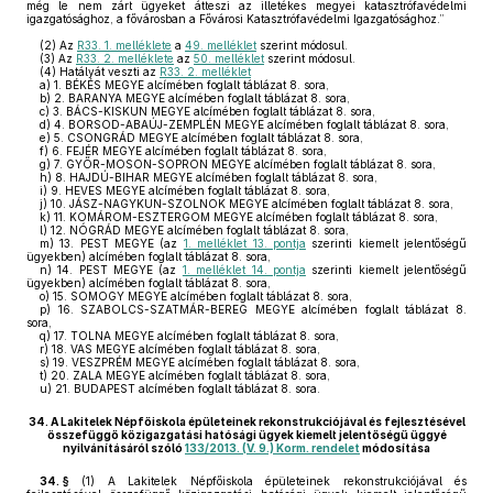
még le nem zárt ügyeket átteszi az illetékes megyei katasztrófavédelmi
igazgatósághoz, a fővárosban a Fővárosi Katasztrófavédelmi Igazgatósághoz.”
(2)
Az
R33. 1. melléklete
a
49. melléklet
szerint módosul.
(3)
Az
R33. 2. melléklete
az
50. melléklet
szerint módosul.
(4)
Hatályát veszti az
R33. 2. melléklet
a)
1. BÉKÉS MEGYE alcímében foglalt táblázat 8. sora,
b)
2. BARANYA MEGYE alcímében foglalt táblázat 8. sora,
c)
3. BÁCS-KISKUN MEGYE alcímében foglalt táblázat 8. sora,
d)
4. BORSOD-ABAÚJ-ZEMPLÉN MEGYE alcímében foglalt táblázat 8. sora,
e)
5. CSONGRÁD MEGYE alcímében foglalt táblázat 8. sora,
f)
6. FEJÉR MEGYE alcímében foglalt táblázat 8. sora,
g)
7. GYŐR-MOSON-SOPRON MEGYE alcímében foglalt táblázat 8. sora,
h)
8. HAJDÚ-BIHAR MEGYE alcímében foglalt táblázat 8. sora,
i)
9. HEVES MEGYE alcímében foglalt táblázat 8. sora,
j)
10. JÁSZ-NAGYKUN-SZOLNOK MEGYE alcímében foglalt táblázat 8. sora,
k)
11. KOMÁROM-ESZTERGOM MEGYE alcímében foglalt táblázat 8. sora,
l)
12. NÓGRÁD MEGYE alcímében foglalt táblázat 8. sora,
m)
13. PEST MEGYE (az
1. melléklet 13. pontja
szerinti kiemelt jelentőségű
ügyekben) alcímében foglalt táblázat 8. sora,
n)
14. PEST MEGYE (az
1. melléklet 14. pontja
szerinti kiemelt jelentőségű
ügyekben) alcímében foglalt táblázat 8. sora,
o)
15. SOMOGY MEGYE alcímében foglalt táblázat 8. sora,
p)
16. SZABOLCS-SZATMÁR-BEREG MEGYE alcímében foglalt táblázat 8.
sora,
q)
17. TOLNA MEGYE alcímében foglalt táblázat 8. sora,
r)
18. VAS MEGYE alcímében foglalt táblázat 8. sora,
s)
19. VESZPRÉM MEGYE alcímében foglalt táblázat 8. sora,
t)
20. ZALA MEGYE alcímében foglalt táblázat 8. sora,
u)
21. BUDAPEST alcímében foglalt táblázat 8. sora.
34.
A Lakitelek Népfőiskola épületeinek rekonstrukciójával és fejlesztésével
összefüggő közigazgatási hatósági ügyek kiemelt jelentőségű üggyé
nyilvánításáról szóló
133/2013. (V. 9.) Korm. rendelet
módosítása
34. §
(1)
A Lakitelek Népfőiskola épületeinek rekonstrukciójával és