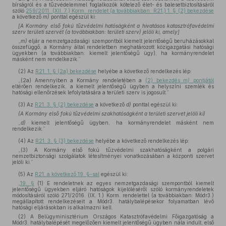
bírságról és a tűzvédelemmel foglalkozók kötelező élet- és balesetbiztosításáról
szóló
259/2011. (XII. 7.) Korm. rendelet (a továbbiakban: R21.) 1. § (2) bekezdése
a következő
m)
ponttal egészül ki:
[A Kormány első fokú tűzvédelmi hatóságként a hivatásos katasztrófavédelmi
szerv területi szervét (a továbbiakban: területi szerv) jelöli ki, amely]
„
m)
eljár a nemzetgazdasági szempontból kiemelt jelentőségű beruházásokkal
összefüggő, a Kormány által rendeletben meghatározott közigazgatási hatósági
ügyekben (a továbbiakban: kiemelt jelentőségű ügy), ha kormányrendelet
másként nem rendelkezik.”
(2)
Az
R21. 1. § (2a) bekezdése
helyébe a következő rendelkezés lép:
„(2a) Amennyiben a Kormány rendeletében a
(2) bekezdés
m)
pontjától
eltérően rendelkezik, a kiemelt jelentőségű ügyben a helyszíni szemlék és
hatósági ellenőrzések lefolytatására a területi szerv is jogosult.”
(3)
Az
R21. 3. § (2) bekezdése
a következő
d)
ponttal egészül ki:
(A Kormány első fokú tűzvédelmi szakhatóságként a területi szervet jelöli ki)
„
d)
kiemelt jelentőségű ügyben, ha kormányrendelet másként nem
rendelkezik.”
(4)
Az
R21. 3. § (3) bekezdése
helyébe a következő rendelkezés lép:
„(3) A Kormány első fokú tűzvédelmi szakhatóságként a polgári
nemzetbiztonsági szolgálatok létesítményei vonatkozásában a központi szervet
jelöli ki.”
(5)
Az
R21. a következő 19. §-sal
egészül ki:
„
19. §
(1) E rendeletnek az egyes nemzetgazdasági szempontból kiemelt
jelentőségű ügyekben eljáró hatóságok kijelöléséről szóló kormányrendeletek
módosításáról szóló 271/2016. (IX. 1.) Korm. rendelettel (a továbbiakban: Módr3.)
megállapított rendelkezéseit a Módr3. hatálybalépésekor folyamatban lévő
hatósági eljárásokban is alkalmazni kell.
(2) A Belügyminisztérium Országos Katasztrófavédelmi Főigazgatóság a
Módr3. hatálybalépését megelőzően kiemelt jelentőségű ügyben nála indult, első