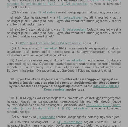
nyilvánításáról és az eljáró hatóságok kijelöléséről szóló
334/2012. (XII. 4.) Korm.
rendelet (a továbbiakban: R27.) 1. § (2) bekezdése
helyébe a következő
rendelkezés lép:
„(2) A Kormány az
(1) bekezdés
szerinti közigazgatási hatósági ügyben eljáró
a)
első fokú hatóságként – a
(4) bekezdésben
foglalt kivétellel – azt a
hatóságot jelöli ki, amely az adott ügyfajtára vonatkozó külön jogszabály szerint
első fokú hatóságként jár el,
b)
első fokú szakhatóságként – az
(5) bekezdésben
foglalt kivétellel – azt a
hatóságot jelöli ki, amely az adott ügyfajtára vonatkozó külön jogszabály szerint
első fokú szakhatóságként jár el.”
(2)
Az
R27. 1. §-a következő (4) és (5) bekezdéssel
egészül ki:
„(4) A Kormány az
1. melléklet
16–19. sora szerinti közigazgatási hatósági
ügyekben első fokon eljáró hatóságként a Belügyminisztérium Országos
Katasztrófavédelmi Főigazgatóságot jelöli ki.
(5) Azokban az esetekben, amikor a
1. mellékletben
meghatározott ügyfajtára
vonatkozó jogszabály tűzvédelmi szakkérdésben szakhatóság közreműködését
rendeli el, a Kormány első fokú eljárásban eljáró szakhatóságként a
Belügyminisztérium Országos Katasztrófavédelmi Főigazgatóságot jelöli ki.”
28.
Egyes közlekedésfejlesztési projektekkel összefüggő közigazgatási
hatósági ügyek nemzetgazdasági szempontból kiemelt jelentőségű üggyé
nyilvánításáról és az eljáró hatóságok kijelöléséről szóló
345/2012. (XII. 6.)
Korm. rendelet
módosítása
28. §
(1)
Az egyes közlekedésfejlesztési projektekkel összefüggő közigazgatási
hatósági ügyek nemzetgazdasági szempontból kiemelt jelentőségű üggyé
nyilvánításáról és az eljáró hatóságok kijelöléséről szóló
345/2012. (XII. 6.) Korm.
rendelet (a továbbiakban: R28.) 1. § (2) bekezdése
helyébe a következő
rendelkezés lép:
„(2) A Kormány az
(1) bekezdés
szerinti közigazgatási hatósági ügyben eljáró
a)
első fokú hatóságként – a
(4) bekezdésben
foglalt kivétellel – azt a
hatóságot jelöli ki, amely az adott ügyfajtára vonatkozó külön jogszabály szerint