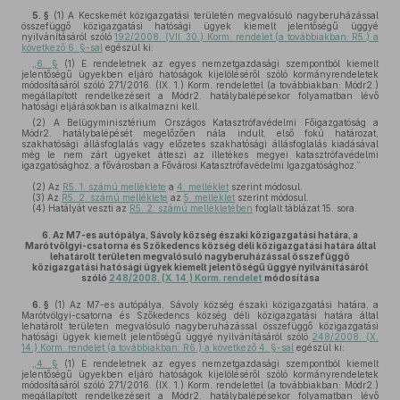
5. §
(1)
A Kecskemét közigazgatási területén megvalósuló nagyberuházással
összefüggő közigazgatási hatósági ügyek kiemelt jelentőségű üggyé
nyilvánításáról szóló
192/2008. (VII. 30.) Korm. rendelet (a továbbiakban: R5.) a
következő 6. §-sal
egészül ki:
„
6. §
(1) E rendeletnek az egyes nemzetgazdasági szempontból kiemelt
jelentőségű ügyekben eljáró hatóságok kijelöléséről szóló kormányrendeletek
módosításáról szóló 271/2016. (IX. 1.) Korm. rendelettel (a továbbiakban: Módr2.)
megállapított rendelkezéseit a Módr2. hatálybalépésekor folyamatban lévő
hatósági eljárásokban is alkalmazni kell.
(2) A Belügyminisztérium Országos Katasztrófavédelmi Főigazgatóság a
Módr2. hatálybalépését megelőzően nála indult, első fokú határozat,
szakhatósági állásfoglalás vagy előzetes szakhatósági állásfoglalás kiadásával
még le nem zárt ügyeket átteszi az illetékes megyei katasztrófavédelmi
igazgatósághoz, a fővárosban a Fővárosi Katasztrófavédelmi Igazgatósághoz.”
(2)
Az
R5. 1. számú melléklete
a
4. melléklet
szerint módosul.
(3)
Az
R5. 2. számú melléklete
az
5. melléklet
szerint módosul.
(4)
Hatályát veszti az
R5. 2. számú mellékletében
foglalt táblázat 15. sora.
6.
Az M7-es autópálya, Sávoly község északi közigazgatási határa, a
Marótvölgyi-csatorna és Szőkedencs község déli közigazgatási határa által
lehatárolt területen megvalósuló nagyberuházással összefüggő
közigazgatási hatósági ügyek kiemelt jelentőségű üggyé nyilvánításáról
szóló
248/2008. (X. 14.) Korm. rendelet
módosítása
6. §
(1)
Az M7-es autópálya, Sávoly község északi közigazgatási határa, a
Marótvölgyi-csatorna és Szőkedencs község déli közigazgatási határa által
lehatárolt területen megvalósuló nagyberuházással összefüggő közigazgatási
hatósági ügyek kiemelt jelentőségű üggyé nyilvánításáról szóló
248/2008. (X.
14.) Korm. rendelet (a továbbiakban: R6.) a következő 4. §-sal
egészül ki:
„
4. §
(1) E rendeletnek az egyes nemzetgazdasági szempontból kiemelt
jelentőségű ügyekben eljáró hatóságok kijelöléséről szóló kormányrendeletek
módosításáról szóló 271/2016. (IX. 1.) Korm. rendelettel (a továbbiakban: Módr2.)
megállapított rendelkezéseit a Módr2. hatálybalépésekor folyamatban lévő