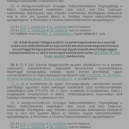
hatósági eljárásokban is alkalmazni kell.
(2) A Belügyminisztérium Országos Katasztrófavédelmi Főigazgatóság a
Módr2. hatálybalépését megelőzően nála indult, első fokú határozat,
szakhatósági állásfoglalás vagy előzetes szakhatósági állásfoglalás kiadásával
még le nem zárt ügyeket átteszi az illetékes megyei katasztrófavédelmi
igazgatósághoz, a fővárosban a Fővárosi Katasztrófavédelmi Igazgatósághoz.”
(2)
Az
R24. 1. melléklete
a
35. melléklet
szerint módosul.
(3)
Az
R24. 2. melléklete
a
36. melléklet
szerint módosul.
(4)
Hatályát veszti az
R24. 2. mellékletében
foglalt táblázat 5. sora.
25.
A Déli Áramlat földgázszállító-vezeték kiépítéséhez és a vezeték
üzemszerű működtetéséhez kapcsolódó beruházások megvalósításával
összefüggő közigazgatási hatósági ügyek kiemelt jelentőségű üggyé
nyilvánításáról és az eljáró hatóságok kijelöléséről szóló
297/2012. (X. 25.)
Korm. rendelet
módosítása
25. §
(1)
A Déli Áramlat földgázszállító-vezeték kiépítéséhez és a vezeték
üzemszerű működtetéséhez kapcsolódó beruházások megvalósításával
összefüggő közigazgatási hatósági ügyek kiemelt jelentőségű üggyé
nyilvánításáról és az eljáró hatóságok kijelöléséről szóló
297/2012. (X. 25.) Korm.
rendelet (a továbbiakban: R25.) a következő 6. §-sal
egészül ki:
„
6. §
(1) E rendeletnek az egyes nemzetgazdasági szempontból kiemelt
jelentőségű ügyekben eljáró hatóságok kijelöléséről szóló kormányrendeletek
módosításáról szóló 271/2016. (IX. 1.) Korm. rendelettel (a továbbiakban: Módr2.)
megállapított rendelkezéseit a Módr2. hatálybalépésekor folyamatban lévő
hatósági eljárásokban is alkalmazni kell.
(2) A Belügyminisztérium Országos Katasztrófavédelmi Főigazgatóság a
Módr2. hatálybalépését megelőzően nála indult, első fokú határozat,
szakhatósági állásfoglalás vagy előzetes szakhatósági állásfoglalás kiadásával
még le nem zárt ügyeket átteszi az illetékes megyei katasztrófavédelmi
igazgatósághoz, a fővárosban a Fővárosi Katasztrófavédelmi Igazgatósághoz.”
(2)
Az
R25. 1. melléklete
a
37. melléklet
szerint módosul.
(3)
Az
R25. 2. melléklete
a
38. melléklet
szerint módosul.