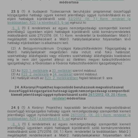
módosítása
23. §
(1)
A budapesti Tüskecsarnok beruházási programmal összefüggő
közigazgatási hatósági ügyek kiemelt jelentőségű üggyé nyilvánításáról és az
eljáró hatóságok kijelöléséről szóló
32/2012. (III. 7.) Korm. rendelet (a
továbbiakban: R23.) a következő 5. §-sal
egészül ki:
„
5. §
(1) E rendeletnek az egyes nemzetgazdasági szempontból kiemelt
jelentőségű ügyekben eljáró hatóságok kijelöléséről szóló kormányrendeletek
módosításáról szóló 271/2016. (IX. 1.) Korm. rendelettel (a továbbiakban: Módr3.)
megállapított rendelkezéseit a Módr3. hatálybalépésekor folyamatban lévő
hatósági eljárásokban is alkalmazni kell.
(2) A Belügyminisztérium Országos Katasztrófavédelmi Főigazgatóság a
Módr3. hatálybalépését megelőzően nála indult, első fokú határozat,
szakhatósági állásfoglalás vagy előzetes szakhatósági állásfoglalás kiadásával
még le nem zárt ügyeket átteszi az illetékes megyei katasztrófavédelmi
igazgatósághoz, a fővárosban a Fővárosi Katasztrófavédelmi Igazgatósághoz.”
(2)
Az
R23. 1. melléklete
a
33. melléklet
szerint módosul.
(3)
Az
R23. 2. melléklete
a
34. melléklet
szerint módosul.
(4)
Hatályát veszti az
R23. 2. mellékletében
foglalt táblázat 9. sora.
24.
A Korányi Projekthez kapcsolódó beruházások megvalósításával
összefüggő közigazgatási hatósági ügyek nemzetgazdasági szempontból
kiemelt jelentőségű üggyé nyilvánításáról szóló
267/2012. (IX. 20.) Korm.
rendelet
módosítása
24. §
(1)
A Korányi Projekthez kapcsolódó beruházások megvalósításával
összefüggő közigazgatási hatósági ügyek nemzetgazdasági szempontból kiemelt
jelentőségű üggyé nyilvánításáról szóló
267/2012. (IX. 20.) Korm. rendelet (a
továbbiakban: R24.) a következő 6. §-sal
egészül ki:
„
6. §
(1) E rendeletnek az egyes nemzetgazdasági szempontból kiemelt
jelentőségű ügyekben eljáró hatóságok kijelöléséről szóló kormányrendeletek
módosításáról szóló 271/2016. (IX. 1.) Korm. rendelettel (a továbbiakban: Módr2.)
megállapított rendelkezéseit a Módr2. hatálybalépésekor folyamatban lévő