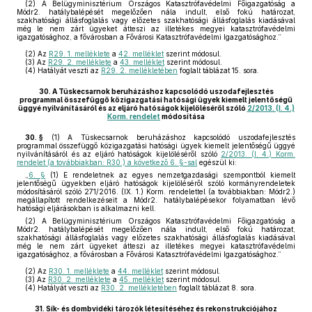
(2) A Belügyminisztérium Országos Katasztrófavédelmi Főigazgatóság a
Módr2. hatálybalépését megelőzően nála indult, első fokú határozat,
szakhatósági állásfoglalás vagy előzetes szakhatósági állásfoglalás kiadásával
még le nem zárt ügyeket átteszi az illetékes megyei katasztrófavédelmi
igazgatósághoz, a fővárosban a Fővárosi Katasztrófavédelmi Igazgatósághoz.”
(2)
Az
R29. 1. melléklete
a
42. melléklet
szerint módosul.
(3)
Az
R29. 2. melléklete
a
43. melléklet
szerint módosul.
(4)
Hatályát veszti az
R29. 2. mellékletében
foglalt táblázat 15. sora.
30.
A Tüskecsarnok beruházáshoz kapcsolódó uszodafejlesztés
programmal összefüggő közigazgatási hatósági ügyek kiemelt jelentőségű
üggyé nyilvánításáról és az eljáró hatóságok kijelöléséről szóló
2/2013. (I. 4.)
Korm. rendelet
módosítása
30. §
(1)
A Tüskecsarnok beruházáshoz kapcsolódó uszodafejlesztés
programmal összefüggő közigazgatási hatósági ügyek kiemelt jelentőségű üggyé
nyilvánításáról és az eljáró hatóságok kijelöléséről szóló
2/2013. (I. 4.) Korm.
rendelet (a továbbiakban: R30.) a következő 6. §-sal
egészül ki:
„
6. §
(1) E rendeletnek az egyes nemzetgazdasági szempontból kiemelt
jelentőségű ügyekben eljáró hatóságok kijelöléséről szóló kormányrendeletek
módosításáról szóló 271/2016. (IX. 1.) Korm. rendelettel (a továbbiakban: Módr2.)
megállapított rendelkezéseit a Módr2. hatálybalépésekor folyamatban lévő
hatósági eljárásokban is alkalmazni kell.
(2) A Belügyminisztérium Országos Katasztrófavédelmi Főigazgatóság a
Módr2. hatálybalépését megelőzően nála indult, első fokú határozat,
szakhatósági állásfoglalás vagy előzetes szakhatósági állásfoglalás kiadásával
még le nem zárt ügyeket átteszi az illetékes megyei katasztrófavédelmi
igazgatósághoz, a fővárosban a Fővárosi Katasztrófavédelmi Igazgatósághoz.”
(2)
Az
R30. 1. melléklete
a
44. melléklet
szerint módosul.
(3)
Az
R30. 2. melléklete
a
45. melléklet
szerint módosul.
(4)
Hatályát veszti az
R30. 2. mellékletében
foglalt táblázat 8. sora.
31.
Sík- és dombvidéki tározók létesítéséhez és rekonstrukciójához