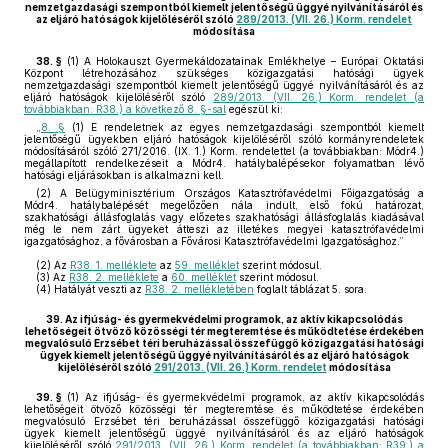
nemzetgazdasági szempontból kiemelt jelentőségű üggyé nyilvánításáról és
az eljáró hatóságok kijelöléséről szóló
289/2013. (VII. 26.) Korm. rendelet
módosítása
38. §
(1)
A Holokauszt Gyermekáldozatainak Emlékhelye – Európai Oktatási
Központ létrehozásához szükséges közigazgatási hatósági ügyek
nemzetgazdasági szempontból kiemelt jelentőségű üggyé nyilvánításáról és az
eljáró hatóságok kijelöléséről szóló
289/2013. (VII. 26.) Korm. rendelet (a
továbbiakban: R38.) a következő 8. §-sal
egészül ki:
„
8. §
(1) E rendeletnek az egyes nemzetgazdasági szempontból kiemelt
jelentőségű ügyekben eljáró hatóságok kijelöléséről szóló kormányrendeletek
módosításáról szóló 271/2016. (IX. 1.) Korm. rendelettel (a továbbiakban: Módr4.)
megállapított rendelkezéseit a Módr4. hatálybalépésekor folyamatban lévő
hatósági eljárásokban is alkalmazni kell.
(2) A Belügyminisztérium Országos Katasztrófavédelmi Főigazgatóság a
Módr4. hatálybalépését megelőzően nála indult, első fokú határozat,
szakhatósági állásfoglalás vagy előzetes szakhatósági állásfoglalás kiadásával
még le nem zárt ügyeket átteszi az illetékes megyei katasztrófavédelmi
igazgatósághoz, a fővárosban a Fővárosi Katasztrófavédelmi Igazgatósághoz.”
(2)
Az
R38. 1. melléklete
az
59. melléklet
szerint módosul.
(3)
Az
R38. 2. melléklete
a
60. melléklet
szerint módosul.
(4)
Hatályát veszti az
R38. 2. mellékletében
foglalt táblázat 5. sora.
39.
Az ifjúság- és gyermekvédelmi programok, az aktív kikapcsolódás
lehetőségeit ötvöző közösségi tér megteremtése és működtetése érdekében
megvalósuló Erzsébet téri beruházással összefüggő közigazgatási hatósági
ügyek kiemelt jelentőségű üggyé nyilvánításáról és az eljáró hatóságok
kijelöléséről szóló
291/2013. (VII. 26.) Korm. rendelet
módosítása
39. §
(1)
Az ifjúság- és gyermekvédelmi programok, az aktív kikapcsolódás
lehetőségeit ötvöző közösségi tér megteremtése és működtetése érdekében
megvalósuló Erzsébet téri beruházással összefüggő közigazgatási hatósági
ügyek kiemelt jelentőségű üggyé nyilvánításáról és az eljáró hatóságok
kijelöléséről szóló
291/2013. (VII. 26.) Korm. rendelet (a továbbiakban: R39.) a