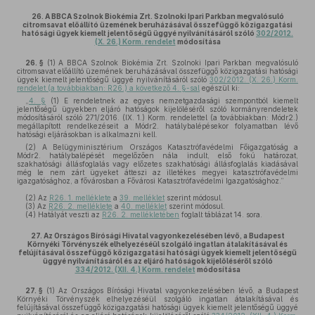
26.
A BBCA Szolnok Biokémia Zrt. Szolnoki Ipari Parkban megvalósuló
citromsavat előállító üzemének beruházásával összefüggő közigazgatási
hatósági ügyek kiemelt jelentőségű üggyé nyilvánításáról szóló
302/2012.
(X. 26.) Korm. rendelet
módosítása
26. §
(1)
A BBCA Szolnok Biokémia Zrt. Szolnoki Ipari Parkban megvalósuló
citromsavat előállító üzemének beruházásával összefüggő közigazgatási hatósági
ügyek kiemelt jelentőségű üggyé nyilvánításáról szóló
302/2012. (X. 26.) Korm.
rendelet (a továbbiakban: R26.) a következő 4. §-sal
egészül ki:
„
4. §
(1) E rendeletnek az egyes nemzetgazdasági szempontból kiemelt
jelentőségű ügyekben eljáró hatóságok kijelöléséről szóló kormányrendeletek
módosításáról szóló 271/2016. (IX. 1.) Korm. rendelettel (a továbbiakban: Módr2.)
megállapított rendelkezéseit a Módr2. hatálybalépésekor folyamatban lévő
hatósági eljárásokban is alkalmazni kell.
(2) A Belügyminisztérium Országos Katasztrófavédelmi Főigazgatóság a
Módr2. hatálybalépését megelőzően nála indult, első fokú határozat,
szakhatósági állásfoglalás vagy előzetes szakhatósági állásfoglalás kiadásával
még le nem zárt ügyeket átteszi az illetékes megyei katasztrófavédelmi
igazgatósághoz, a fővárosban a Fővárosi Katasztrófavédelmi Igazgatósághoz.”
(2)
Az
R26. 1. melléklete
a
39. melléklet
szerint módosul.
(3)
Az
R26. 2. melléklete
a
40. melléklet
szerint módosul.
(4)
Hatályát veszti az
R26. 2. mellékletében
foglalt táblázat 14. sora.
27.
Az Országos Bírósági Hivatal vagyonkezelésében lévő, a Budapest
Környéki Törvényszék elhelyezéséül szolgáló ingatlan átalakításával és
felújításával összefüggő közigazgatási hatósági ügyek kiemelt jelentőségű
üggyé nyilvánításáról és az eljáró hatóságok kijelöléséről szóló
334/2012. (XII. 4.) Korm. rendelet
módosítása
27. §
(1)
Az Országos Bírósági Hivatal vagyonkezelésében lévő, a Budapest
Környéki Törvényszék elhelyezéséül szolgáló ingatlan átalakításával és
felújításával összefüggő közigazgatási hatósági ügyek kiemelt jelentőségű üggyé