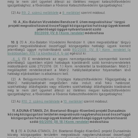
még le nem zárt ügyeket átteszi az illetékes megyei katasztrófavédelmi
igazgatósághoz, a fővárosban a Fővárosi Katasztrófavédelmi Igazgatósághoz.”
(2)
Az
R9. 2. számú melléklete
a
9. melléklet
szerint módosul.
10.
A „Kis-Balaton Vízvédelmi Rendszer II. ütem megvalósítása” tárgyú
projekt megvalósításával összefüggő közigazgatási hatósági ügyek kiemelt
jelentőségű üggyé nyilvánításáról szóló
80/2009. (IV. 8.) Korm. rendelet
módosítása
10. §
(1)
A „Kis-Balaton Vízvédelmi Rendszer II. ütem megvalósítása” tárgyú
projekt megvalósításával összefüggő közigazgatási hatósági ügyek kiemelt
jelentőségű üggyé nyilvánításáról szóló
80/2009. (IV. 8.) Korm. rendelet (a
továbbiakban: R10.) a következő 4. §-sal
egészül ki:
„
4. §
(1) E rendeletnek az egyes nemzetgazdasági szempontból kiemelt
jelentőségű ügyekben eljáró hatóságok kijelöléséről szóló kormányrendeletek
módosításáról szóló 271/2016. (IX. 1.) Korm. rendelettel (a továbbiakban: Módr2.)
megállapított rendelkezéseit a Módr2. hatálybalépésekor folyamatban lévő
hatósági eljárásokban is alkalmazni kell.
(2) A Belügyminisztérium Országos Katasztrófavédelmi Főigazgatóság a
Módr2. hatálybalépését megelőzően nála indult, első fokú határozat,
szakhatósági állásfoglalás vagy előzetes szakhatósági állásfoglalás kiadásával
még le nem zárt ügyeket átteszi az illetékes megyei katasztrófavédelmi
igazgatósághoz, a fővárosban a Fővárosi Katasztrófavédelmi Igazgatósághoz.”
(2)
Az
R10. 2. számú melléklete
a
10. melléklet
szerint módosul.
11.
A DUNA-ETANOL Zrt. Bioetanol-Biogáz-Kiserőmű projekt Dunaalmás
község közigazgatási területén megvalósuló nagyberuházással összefüggő
közigazgatási hatósági ügyek kiemelt jelentőségű üggyé nyilvánításáról
szóló
60/2010. (III. 18.) Korm. rendelet
módosítása
11. §
(1)
A DUNA-ETANOL Zrt. Bioetanol-Biogáz-Kiserőmű projekt Dunaalmás
község közigazgatási területén megvalósuló nagyberuházással összefüggő