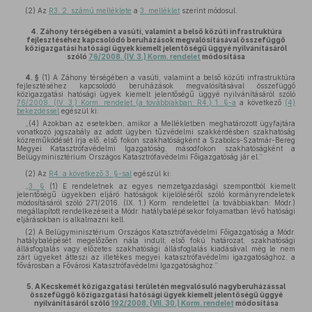
(2)
Az
R3. 2. számú melléklete
a
3. melléklet
szerint módosul.
4.
Záhony térségében a vasúti, valamint a belső közúti infrastruktúra
fejlesztéséhez kapcsolódó beruházások megvalósításával összefüggő
közigazgatási hatósági ügyek kiemelt jelentőségű üggyé nyilvánításáról
szóló
76/2008. (IV. 3.) Korm. rendelet
módosítása
4. §
(1)
A Záhony térségében a vasúti, valamint a belső közúti infrastruktúra
fejlesztéséhez kapcsolódó beruházások megvalósításával összefüggő
közigazgatási hatósági ügyek kiemelt jelentőségű üggyé nyilvánításáról szóló
76/2008. (IV. 3.) Korm. rendelet (a továbbiakban: R4.) 1. §-a
a következő
(4)
bekezdéssel
egészül ki:
„(4) Azokban az esetekben, amikor a Mellékletben meghatározott ügyfajtára
vonatkozó jogszabály az adott ügyben tűzvédelmi szakkérdésben szakhatóság
közreműködését írja elő, első fokon szakhatóságként a Szabolcs-Szatmár-Bereg
Megyei Katasztrófavédelmi Igazgatóság, másodfokon szakhatóságként a
Belügyminisztérium Országos Katasztrófavédelmi Főigazgatóság jár el.”
(2)
Az
R4. a következő 3. §-sal
egészül ki:
„
3. §
(1) E rendeletnek az egyes nemzetgazdasági szempontból kiemelt
jelentőségű ügyekben eljáró hatóságok kijelöléséről szóló kormányrendeletek
módosításáról szóló 271/2016. (IX. 1.) Korm. rendelettel (a továbbiakban: Módr.)
megállapított rendelkezéseit a Módr. hatálybalépésekor folyamatban lévő hatósági
eljárásokban is alkalmazni kell.
(2) A Belügyminisztérium Országos Katasztrófavédelmi Főigazgatóság a Módr.
hatálybalépését megelőzően nála indult, első fokú határozat, szakhatósági
állásfoglalás vagy előzetes szakhatósági állásfoglalás kiadásával még le nem
zárt ügyeket átteszi az illetékes megyei katasztrófavédelmi igazgatósághoz, a
fővárosban a Fővárosi Katasztrófavédelmi Igazgatósághoz.”
5.
A Kecskemét közigazgatási területén megvalósuló nagyberuházással
összefüggő közigazgatási hatósági ügyek kiemelt jelentőségű üggyé
nyilvánításáról szóló
192/2008. (VII. 30.) Korm. rendelet
módosítása