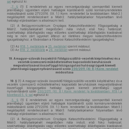
sal
egészül ki:
„
7. §
(1) E rendeletnek az egyes nemzetgazdasági szempontból kiemelt
jelentőségű ügyekben eljáró hatóságok kijelöléséről szóló kormányrendeletek
módosításáról szóló 271/2016. (IX. 1.) Korm. rendelettel (a továbbiakban: Módr2.)
megállapított rendelkezéseit a Módr2. hatálybalépésekor folyamatban lévő
hatósági eljárásokban is alkalmazni kell.
(2) A Belügyminisztérium Országos Katasztrófavédelmi Főigazgatóság a
Módr2. hatálybalépését megelőzően nála indult, első fokú határozat,
szakhatósági állásfoglalás vagy előzetes szakhatósági állásfoglalás kiadásával
még le nem zárt ügyeket átteszi az illetékes megyei katasztrófavédelmi
igazgatósághoz, a fővárosban a Fővárosi Katasztrófavédelmi Igazgatósághoz.”
(2)
Az
R18. 1. melléklete
a
25. melléklet
szerint módosul.
(3)
Az
R18. 2. melléklete
a
26. melléklet
szerint módosul.
19.
A magyar–szlovák összekötő földgázszállító-vezeték kiépítéséhez és a
vezeték üzemszerű működtetéséhez kapcsolódó beruházások
megvalósításával összefüggő közigazgatási hatósági ügyek kiemelt
jelentőségű üggyé nyilvánításáról szóló
230/2011. (XI. 8.) Korm. rendelet
módosítása
19. §
(1)
A magyar–szlovák összekötő földgázszállító-vezeték kiépítéséhez és a
vezeték üzemszerű működtetéséhez kapcsolódó beruházások megvalósításával
összefüggő közigazgatási hatósági ügyek kiemelt jelentőségű üggyé
nyilvánításáról szóló
230/2011. (XI. 8.) Korm. rendelet (a továbbiakban: R19.) a
következő 5. §-sal
egészül ki:
„
5. §
(1) E rendeletnek az egyes nemzetgazdasági szempontból kiemelt
jelentőségű ügyekben eljáró hatóságok kijelöléséről szóló kormányrendeletek
módosításáról szóló 271/2016. (IX. 1.) Korm. rendelettel (a továbbiakban: Módr3.)
megállapított rendelkezéseit a Módr3. hatálybalépésekor folyamatban lévő
hatósági eljárásokban is alkalmazni kell.
(2) A Belügyminisztérium Országos Katasztrófavédelmi Főigazgatóság a
Módr3. hatálybalépését megelőzően nála indult, első fokú határozat,
szakhatósági állásfoglalás vagy előzetes szakhatósági állásfoglalás kiadásával