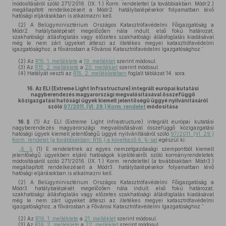
módosításáról szóló 271/2016. (IX. 1.) Korm. rendelettel (a továbbiakban: Módr2.)
megállapított rendelkezéseit a Módr2. hatálybalépésekor folyamatban lévő
hatósági eljárásokban is alkalmazni kell.
(2) A Belügyminisztérium Országos Katasztrófavédelmi Főigazgatóság a
Módr2. hatálybalépését megelőzően nála indult, első fokú határozat,
szakhatósági állásfoglalás vagy előzetes szakhatósági állásfoglalás kiadásával
még le nem zárt ügyeket átteszi az illetékes megyei katasztrófavédelmi
igazgatósághoz, a fővárosban a Fővárosi Katasztrófavédelmi Igazgatósághoz.”
(2)
Az
R15. 1. melléklete
a
19. melléklet
szerint módosul.
(3)
Az
R15. 2. melléklete
a
20. melléklet
szerint módosul.
(4)
Hatályát veszti az
R15. 2. mellékletében
foglalt táblázat 14. sora.
16.
Az ELI (Extreme Light Infrastructure) integrált európai kutatási
nagyberendezés magyarországi megvalósításával összefüggő
közigazgatási hatósági ügyek kiemelt jelentőségű üggyé nyilvánításáról
szóló
97/2011. (VI. 29.) Korm. rendelet
módosítása
16. §
(1)
Az ELI (Extreme Light Infrastructure) integrált európai kutatási
nagyberendezés magyarországi megvalósításával összefüggő közigazgatási
hatósági ügyek kiemelt jelentőségű üggyé nyilvánításáról szóló
97/2011. (VI. 29.)
Korm. rendelet (a továbbiakban: R16.) a következő 6. §-sal
egészül ki:
„
6. §
(1) E rendeletnek az egyes nemzetgazdasági szempontból kiemelt
jelentőségű ügyekben eljáró hatóságok kijelöléséről szóló kormányrendeletek
módosításáról szóló 271/2016. (IX. 1.) Korm. rendelettel (a továbbiakban: Módr3.)
megállapított rendelkezéseit a Módr3. hatálybalépésekor folyamatban lévő
hatósági eljárásokban is alkalmazni kell.
(2) A Belügyminisztérium Országos Katasztrófavédelmi Főigazgatóság a
Módr3. hatálybalépését megelőzően nála indult, első fokú határozat,
szakhatósági állásfoglalás vagy előzetes szakhatósági állásfoglalás kiadásával
még le nem zárt ügyeket átteszi az illetékes megyei katasztrófavédelmi
igazgatósághoz, a fővárosban a Fővárosi Katasztrófavédelmi Igazgatósághoz.”
(2)
Az
R16. 1. melléklete
a
21. melléklet
szerint módosul.
(3)
Az
R16. 2. melléklete
a
22. melléklet
szerint módosul.