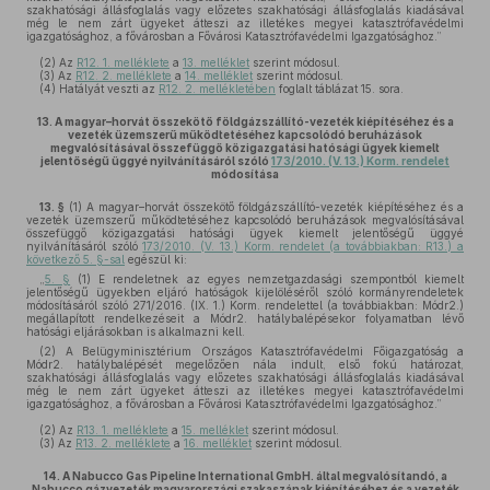
szakhatósági állásfoglalás vagy előzetes szakhatósági állásfoglalás kiadásával
még le nem zárt ügyeket átteszi az illetékes megyei katasztrófavédelmi
igazgatósághoz, a fővárosban a Fővárosi Katasztrófavédelmi Igazgatósághoz.”
(2)
Az
R12. 1. melléklete
a
13. melléklet
szerint módosul.
(3)
Az
R12. 2. melléklete
a
14. melléklet
szerint módosul.
(4)
Hatályát veszti az
R12. 2. mellékletében
foglalt táblázat 15. sora.
13.
A magyar–horvát összekötő földgázszállító-vezeték kiépítéséhez és a
vezeték üzemszerű működtetéséhez kapcsolódó beruházások
megvalósításával összefüggő közigazgatási hatósági ügyek kiemelt
jelentőségű üggyé nyilvánításáról szóló
173/2010. (V. 13.) Korm. rendelet
módosítása
13. §
(1)
A magyar–horvát összekötő földgázszállító-vezeték kiépítéséhez és a
vezeték üzemszerű működtetéséhez kapcsolódó beruházások megvalósításával
összefüggő közigazgatási hatósági ügyek kiemelt jelentőségű üggyé
nyilvánításáról szóló
173/2010. (V. 13.) Korm. rendelet (a továbbiakban: R13.) a
következő 5. §-sal
egészül ki:
„
5. §
(1) E rendeletnek az egyes nemzetgazdasági szempontból kiemelt
jelentőségű ügyekben eljáró hatóságok kijelöléséről szóló kormányrendeletek
módosításáról szóló 271/2016. (IX. 1.) Korm. rendelettel (a továbbiakban: Módr2.)
megállapított rendelkezéseit a Módr2. hatálybalépésekor folyamatban lévő
hatósági eljárásokban is alkalmazni kell.
(2) A Belügyminisztérium Országos Katasztrófavédelmi Főigazgatóság a
Módr2. hatálybalépését megelőzően nála indult, első fokú határozat,
szakhatósági állásfoglalás vagy előzetes szakhatósági állásfoglalás kiadásával
még le nem zárt ügyeket átteszi az illetékes megyei katasztrófavédelmi
igazgatósághoz, a fővárosban a Fővárosi Katasztrófavédelmi Igazgatósághoz.”
(2)
Az
R13. 1. melléklete
a
15. melléklet
szerint módosul.
(3)
Az
R13. 2. melléklete
a
16. melléklet
szerint módosul.
14.
A Nabucco Gas Pipeline International GmbH. által megvalósítandó, a
Nabucco gázvezeték magyarországi szakaszának kiépítéséhez és a vezeték