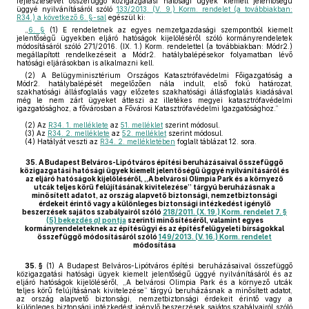
fejlesztésével összefüggő közigazgatási hatósági ügyek kiemelt jelentőségű
üggyé nyilvánításáról szóló
133/2013. (V. 9.) Korm. rendelet (a továbbiakban:
R34.) a következő 6. §-sal
egészül ki:
„
6. §
(1) E rendeletnek az egyes nemzetgazdasági szempontból kiemelt
jelentőségű ügyekben eljáró hatóságok kijelöléséről szóló kormányrendeletek
módosításáról szóló 271/2016. (IX. 1.) Korm. rendelettel (a továbbiakban: Módr2.)
megállapított rendelkezéseit a Módr2. hatálybalépésekor folyamatban lévő
hatósági eljárásokban is alkalmazni kell.
(2) A Belügyminisztérium Országos Katasztrófavédelmi Főigazgatóság a
Módr2. hatálybalépését megelőzően nála indult, első fokú határozat,
szakhatósági állásfoglalás vagy előzetes szakhatósági állásfoglalás kiadásával
még le nem zárt ügyeket átteszi az illetékes megyei katasztrófavédelmi
igazgatósághoz, a fővárosban a Fővárosi Katasztrófavédelmi Igazgatósághoz.”
(2)
Az
R34. 1. melléklete
az
51. melléklet
szerint módosul.
(3)
Az
R34. 2. melléklete
az
52. melléklet
szerint módosul.
(4)
Hatályát veszti az
R34. 2. mellékletében
foglalt táblázat 12. sora.
35.
A Budapest Belváros-Lipótváros építési beruházásaival összefüggő
közigazgatási hatósági ügyek kiemelt jelentőségű üggyé nyilvánításáról és
az eljáró hatóságok kijelöléséről, „A belvárosi Olimpia Park és a környező
utcák teljes körű felújításának kivitelezése” tárgyú beruházásnak a
minősített adatot, az ország alapvető biztonsági, nemzetbiztonsági
érdekeit érintő vagy a különleges biztonsági intézkedést igénylő
beszerzések sajátos szabályairól szóló
218/2011. (X. 19.) Korm. rendelet 7. §
(5) bekezdés
a)
pontja
szerinti minősítéséről, valamint egyes
kormányrendeleteknek az építésügyi és az építésfelügyeleti bírságokkal
összefüggő módosításáról szóló
149/2013. (V. 16.) Korm. rendelet
módosítása
35. §
(1)
A Budapest Belváros-Lipótváros építési beruházásaival összefüggő
közigazgatási hatósági ügyek kiemelt jelentőségű üggyé nyilvánításáról és az
eljáró hatóságok kijelöléséről, „A belvárosi Olimpia Park és a környező utcák
teljes körű felújításának kivitelezése” tárgyú beruházásnak a minősített adatot,
az ország alapvető biztonsági, nemzetbiztonsági érdekeit érintő vagy a
különleges biztonsági intézkedést igénylő beszerzések sajátos szabályairól szóló