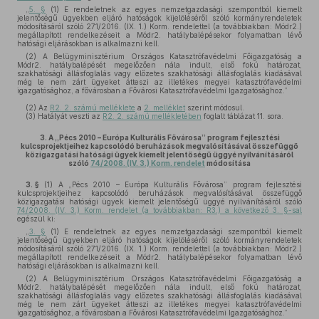
„
5. §
(1) E rendeletnek az egyes nemzetgazdasági szempontból kiemelt
jelentőségű ügyekben eljáró hatóságok kijelöléséről szóló kormányrendeletek
módosításáról szóló 271/2016. (IX. 1.) Korm. rendelettel (a továbbiakban: Módr2.)
megállapított rendelkezéseit a Módr2. hatálybalépésekor folyamatban lévő
hatósági eljárásokban is alkalmazni kell.
(2) A Belügyminisztérium Országos Katasztrófavédelmi Főigazgatóság a
Módr2. hatálybalépését megelőzően nála indult, első fokú határozat,
szakhatósági állásfoglalás vagy előzetes szakhatósági állásfoglalás kiadásával
még le nem zárt ügyeket átteszi az illetékes megyei katasztrófavédelmi
igazgatósághoz, a fővárosban a Fővárosi Katasztrófavédelmi Igazgatósághoz.”
(2)
Az
R2. 2. számú melléklete
a
2. melléklet
szerint módosul.
(3)
Hatályát veszti az
R2. 2. számú mellékletében
foglalt táblázat 11. sora.
3.
A „Pécs 2010 – Európa Kulturális Fővárosa” program fejlesztési
kulcsprojektjeihez kapcsolódó beruházások megvalósításával összefüggő
közigazgatási hatósági ügyek kiemelt jelentőségű üggyé nyilvánításáról
szóló
74/2008. (IV. 3.) Korm. rendelet
módosítása
3. §
(1)
A „Pécs 2010 – Európa Kulturális Fővárosa” program fejlesztési
kulcsprojektjeihez kapcsolódó beruházások megvalósításával összefüggő
közigazgatási hatósági ügyek kiemelt jelentőségű üggyé nyilvánításáról szóló
74/2008. (IV. 3.) Korm. rendelet (a továbbiakban: R3.) a következő 3. §-sal
egészül ki:
„
3. §
(1) E rendeletnek az egyes nemzetgazdasági szempontból kiemelt
jelentőségű ügyekben eljáró hatóságok kijelöléséről szóló kormányrendeletek
módosításáról szóló 271/2016. (IX. 1.) Korm. rendelettel (a továbbiakban: Módr2.)
megállapított rendelkezéseit a Módr2. hatálybalépésekor folyamatban lévő
hatósági eljárásokban is alkalmazni kell.
(2) A Belügyminisztérium Országos Katasztrófavédelmi Főigazgatóság a
Módr2. hatálybalépését megelőzően nála indult, első fokú határozat,
szakhatósági állásfoglalás vagy előzetes szakhatósági állásfoglalás kiadásával
még le nem zárt ügyeket átteszi az illetékes megyei katasztrófavédelmi
igazgatósághoz, a fővárosban a Fővárosi Katasztrófavédelmi Igazgatósághoz.”