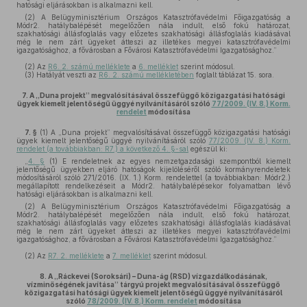
hatósági eljárásokban is alkalmazni kell.
(2) A Belügyminisztérium Országos Katasztrófavédelmi Főigazgatóság a
Módr2. hatálybalépését megelőzően nála indult, első fokú határozat,
szakhatósági állásfoglalás vagy előzetes szakhatósági állásfoglalás kiadásával
még le nem zárt ügyeket átteszi az illetékes megyei katasztrófavédelmi
igazgatósághoz, a fővárosban a Fővárosi Katasztrófavédelmi Igazgatósághoz.”
(2)
Az
R6. 2. számú melléklete
a
6. melléklet
szerint módosul.
(3)
Hatályát veszti az
R6. 2. számú mellékletében
foglalt táblázat 15. sora.
7.
A „Duna projekt” megvalósításával összefüggő közigazgatási hatósági
ügyek kiemelt jelentőségű üggyé nyilvánításáról szóló
77/2009. (IV. 8.) Korm.
rendelet
módosítása
7. §
(1)
A „Duna projekt” megvalósításával összefüggő közigazgatási hatósági
ügyek kiemelt jelentőségű üggyé nyilvánításáról szóló
77/2009. (IV. 8.) Korm.
rendelet (a továbbiakban: R7.) a következő 4. §-sal
egészül ki:
„
4. §
(1) E rendeletnek az egyes nemzetgazdasági szempontból kiemelt
jelentőségű ügyekben eljáró hatóságok kijelöléséről szóló kormányrendeletek
módosításáról szóló 271/2016. (IX. 1.) Korm. rendelettel (a továbbiakban: Módr2.)
megállapított rendelkezéseit a Módr2. hatálybalépésekor folyamatban lévő
hatósági eljárásokban is alkalmazni kell.
(2) A Belügyminisztérium Országos Katasztrófavédelmi Főigazgatóság a
Módr2. hatálybalépését megelőzően nála indult, első fokú határozat,
szakhatósági állásfoglalás vagy előzetes szakhatósági állásfoglalás kiadásával
még le nem zárt ügyeket átteszi az illetékes megyei katasztrófavédelmi
igazgatósághoz, a fővárosban a Fővárosi Katasztrófavédelmi Igazgatósághoz.”
(2)
Az
R7. 2. melléklete
a
7. melléklet
szerint módosul.
8.
A „Ráckevei (Soroksári) – Duna-ág (RSD) vízgazdálkodásának,
vízminőségének javítása” tárgyú projekt megvalósításával összefüggő
közigazgatási hatósági ügyek kiemelt jelentőségű üggyé nyilvánításáról
szóló
78/2009. (IV. 8.) Korm. rendelet
módosítása