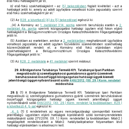
első fokú hatóságként jár el,
b)
első fokú szakhatóságként – az
(5) bekezdésben
foglalt kivétellel – azt a
hatóságot jelöli ki, amely az adott ügyfajtára vonatkozó külön jogszabály szerint
első fokú szakhatóságként jár el.”
(2)
Az
R28. a következő (4) és (5) bekezdéssel
egészül ki:
„(4) A Kormány az
1. melléklet 3.14. pontja
szerinti beruházás esetén a
2.
melléklet 4a. pontja
szerinti közigazgatási hatósági ügyben első fokon eljáró
hatóságként a Belügyminisztérium Országos Katasztrófavédelmi Főigazgatóságot
jelöli ki.
(5) Azokban az esetekben, amikor a
2. mellékletben
meghatározott ügyfajtára
vonatkozó jogszabály az adott ügyben tűzvédelmi szakkérdésben szakhatóság
közreműködését rendeli el, a Kormány első fokú eljárásban eljáró
szakhatóságként a Belügyminisztérium Országos Katasztrófavédelmi
Főigazgatóságot jelöli ki.”
(3)
Az
R28. 2. melléklete
a
41. melléklet
szerint módosul.
29.
A Bridgestone Tatabánya Termelő Kft. Tatabányai Ipari Parkban
megvalósuló új személygépkocsi gumiabroncs gyártó üzemének
beruházásával összefüggő közigazgatási hatósági ügyek kiemelt
jelentőségű üggyé nyilvánításáról szóló
446/2012. (XII. 29.) Korm. rendelet
módosítása
29. §
(1)
A Bridgestone Tatabánya Termelő Kft. Tatabányai Ipari Parkban
megvalósuló új személygépkocsi gumiabroncs gyártó üzemének beruházásával
összefüggő közigazgatási hatósági ügyek kiemelt jelentőségű üggyé
nyilvánításáról szóló
446/2012. (XII. 29.) Korm. rendelet (a továbbiakban: R29.)
a következő 4. §-sal
egészül ki:
„
4. §
(1) E rendeletnek az egyes nemzetgazdasági szempontból kiemelt
jelentőségű ügyekben eljáró hatóságok kijelöléséről szóló kormányrendeletek
módosításáról szóló 271/2016. (IX. 1.) Korm. rendelettel (a továbbiakban: Módr2.)
megállapított rendelkezéseit a Módr2. hatálybalépésekor folyamatban lévő
hatósági eljárásokban is alkalmazni kell.