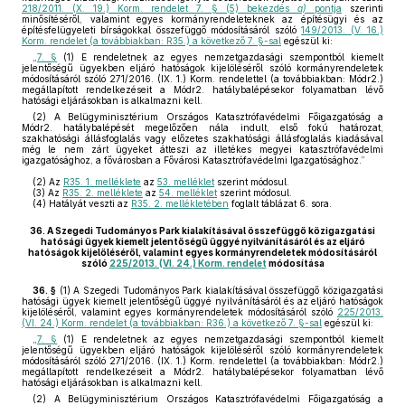
218/2011. (X. 19.) Korm. rendelet 7. § (5) bekezdés
a)
pontja
szerinti
minősítéséről, valamint egyes kormányrendeleteknek az építésügyi és az
építésfelügyeleti bírságokkal összefüggő módosításáról szóló
149/2013. (V. 16.)
Korm. rendelet (a továbbiakban: R35.) a következő 7. §-sal
egészül ki:
„
7. §
(1) E rendeletnek az egyes nemzetgazdasági szempontból kiemelt
jelentőségű ügyekben eljáró hatóságok kijelöléséről szóló kormányrendeletek
módosításáról szóló 271/2016. (IX. 1.) Korm. rendelettel (a továbbiakban: Módr2.)
megállapított rendelkezéseit a Módr2. hatálybalépésekor folyamatban lévő
hatósági eljárásokban is alkalmazni kell.
(2) A Belügyminisztérium Országos Katasztrófavédelmi Főigazgatóság a
Módr2. hatálybalépését megelőzően nála indult, első fokú határozat,
szakhatósági állásfoglalás vagy előzetes szakhatósági állásfoglalás kiadásával
még le nem zárt ügyeket átteszi az illetékes megyei katasztrófavédelmi
igazgatósághoz, a fővárosban a Fővárosi Katasztrófavédelmi Igazgatósághoz.”
(2)
Az
R35. 1. melléklete
az
53. melléklet
szerint módosul.
(3)
Az
R35. 2. melléklete
az
54. melléklet
szerint módosul.
(4)
Hatályát veszti az
R35. 2. mellékletében
foglalt táblázat 6. sora.
36.
A Szegedi Tudományos Park kialakításával összefüggő közigazgatási
hatósági ügyek kiemelt jelentőségű üggyé nyilvánításáról és az eljáró
hatóságok kijelöléséről, valamint egyes kormányrendeletek módosításáról
szóló
225/2013. (VI. 24.) Korm. rendelet
módosítása
36. §
(1)
A Szegedi Tudományos Park kialakításával összefüggő közigazgatási
hatósági ügyek kiemelt jelentőségű üggyé nyilvánításáról és az eljáró hatóságok
kijelöléséről, valamint egyes kormányrendeletek módosításáról szóló
225/2013.
(VI. 24.) Korm. rendelet (a továbbiakban: R36.) a következő 7. §-sal
egészül ki:
„
7. §
(1) E rendeletnek az egyes nemzetgazdasági szempontból kiemelt
jelentőségű ügyekben eljáró hatóságok kijelöléséről szóló kormányrendeletek
módosításáról szóló 271/2016. (IX. 1.) Korm. rendelettel (a továbbiakban: Módr2.)
megállapított rendelkezéseit a Módr2. hatálybalépésekor folyamatban lévő
hatósági eljárásokban is alkalmazni kell.
(2) A Belügyminisztérium Országos Katasztrófavédelmi Főigazgatóság a