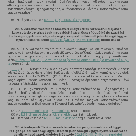
fokú határozat, szakhatósági állásfoglalás vagy előzetes szakhatósági
állásfoglalás kiadásával még le nem zárt ügyeket átteszi az illetékes megyei
katasztrófavédelmi igazgatósághoz, a fővárosban a Fővárosi Katasztrófavédelmi
Igazgatósághoz.”
(6)
Hatályát veszti az
R21. 1. § (3) bekezdés
h)
pontja
.
22.
A Várbazár, valamint a budavári királyi kertek rekonstrukciójához
kapcsolódó beruházások megvalósításával összefüggő közigazgatási
hatósági ügyek nemzetgazdasági szempontból kiemelt jelentőségű üggyé
nyilvánításáról szóló
311/2011. (XII. 23.) Korm. rendelet
módosítása
22. §
(1)
A Várbazár, valamint a budavári királyi kertek rekonstrukciójához
kapcsolódó beruházások megvalósításával összefüggő közigazgatási hatósági
ügyek nemzetgazdasági szempontból kiemelt jelentőségű üggyé nyilvánításáról
szóló
311/2011. (XII. 23.) Korm. rendelet (a továbbiakban: R22.) a következő 6. §-
sal
egészül ki:
„
6. §
(1) E rendeletnek a az egyes nemzetgazdasági szempontból kiemelt
jelentőségű ügyekben eljáró hatóságok kijelöléséről szóló kormányrendeletek
módosításáról szóló 271/2016. (IX. 1.) Korm. rendelettel (a továbbiakban: Módr3.)
megállapított rendelkezéseit a Módr3. hatálybalépésekor folyamatban lévő
hatósági eljárásokban is alkalmazni kell.
(2) A Belügyminisztérium Országos Katasztrófavédelmi Főigazgatóság a
Módr3. hatálybalépését megelőzően nála indult, első fokú határozat,
szakhatósági állásfoglalás vagy előzetes szakhatósági állásfoglalás kiadásával
még le nem zárt ügyeket átteszi az illetékes megyei katasztrófavédelmi
igazgatósághoz, a fővárosban a Fővárosi Katasztrófavédelmi Igazgatósághoz.”
(2)
Az
R22. 1. melléklete
a
31. melléklet
szerint módosul.
(3)
Az
R22. 2. melléklete
a
32. melléklet
szerint módosul.
(4)
Hatályát veszti az
R22. 2. mellékletében
foglalt táblázat 4. sora.
23.
A budapesti Tüskecsarnok beruházási programmal összefüggő
közigazgatási hatósági ügyek kiemelt jelentőségű üggyé nyilvánításáról és
az eljáró hatóságok kijelöléséről szóló
32/2012. (III. 7.) Korm. rendelet