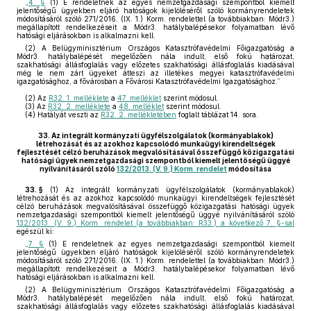
„
4. §
(1) E rendeletnek az egyes nemzetgazdasági szempontból kiemelt
jelentőségű ügyekben eljáró hatóságok kijelöléséről szóló kormányrendeletek
módosításáról szóló 271/2016. (IX. 1.) Korm. rendelettel (a továbbiakban: Módr3.)
megállapított rendelkezéseit a Módr3. hatálybalépésekor folyamatban lévő
hatósági eljárásokban is alkalmazni kell.
(2) A Belügyminisztérium Országos Katasztrófavédelmi Főigazgatóság a
Módr3. hatálybalépését megelőzően nála indult, első fokú határozat,
szakhatósági állásfoglalás vagy előzetes szakhatósági állásfoglalás kiadásával
még le nem zárt ügyeket átteszi az illetékes megyei katasztrófavédelmi
igazgatósághoz, a fővárosban a Fővárosi Katasztrófavédelmi Igazgatósághoz.”
(2)
Az
R32. 1. melléklete
a
47. melléklet
szerint módosul.
(3)
Az
R32. 2. melléklete
a
48. melléklet
szerint módosul.
(4)
Hatályát veszti az
R32. 2. mellékletében
foglalt táblázat 14. sora.
33.
Az integrált kormányzati ügyfélszolgálatok (kormányablakok)
létrehozását és az azokhoz kapcsolódó munkaügyi kirendeltségek
fejlesztését célzó beruházások megvalósításával összefüggő közigazgatási
hatósági ügyek nemzetgazdasági szempontból kiemelt jelentőségű üggyé
nyilvánításáról szóló
132/2013. (V. 9.) Korm. rendelet
módosítása
33. §
(1)
Az integrált kormányzati ügyfélszolgálatok (kormányablakok)
létrehozását és az azokhoz kapcsolódó munkaügyi kirendeltségek fejlesztését
célzó beruházások megvalósításával összefüggő közigazgatási hatósági ügyek
nemzetgazdasági szempontból kiemelt jelentőségű üggyé nyilvánításáról szóló
132/2013. (V. 9.) Korm. rendelet (a továbbiakban: R33.) a következő 7. §-sal
egészül ki:
„
7. §
(1) E rendeletnek az egyes nemzetgazdasági szempontból kiemelt
jelentőségű ügyekben eljáró hatóságok kijelöléséről szóló kormányrendeletek
módosításáról szóló 271/2016. (IX. 1.) Korm. rendelettel (a továbbiakban: Módr3.)
megállapított rendelkezéseit a Módr3. hatálybalépésekor folyamatban lévő
hatósági eljárásokban is alkalmazni kell.
(2) A Belügyminisztérium Országos Katasztrófavédelmi Főigazgatóság a
Módr3. hatálybalépését megelőzően nála indult, első fokú határozat,
szakhatósági állásfoglalás vagy előzetes szakhatósági állásfoglalás kiadásával