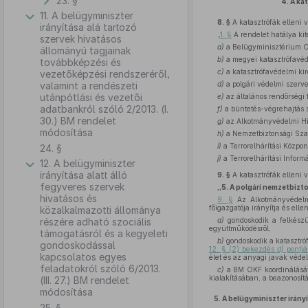
23. §
4.
A ka
11. A belügyminiszter
8. §
A katasztrófák elleni 
irányítása alá tartozó
„
1. §
A rendelet hatálya kit
szervek hivatásos
a)
a Belügyminisztérium Or
állományú tagjainak
b)
a megyei katasztrófavéde
továbbképzési és
c)
a katasztrófavédelmi kir
vezetőképzési rendszeréről,
valamint a rendészeti
d)
a polgári védelmi szerv
utánpótlási és vezetői
e)
az általános rendőrségi f
adatbankról szóló 2/2013. (I.
f)
a büntetés-végrehajtás 
30.) BM rendelet
g)
az Alkotmányvédelmi Hi
módosítása
h)
a Nemzetbiztonsági Szak
i)
a Terrorelhárítási Közpon
24. §
j)
a Terrorelhárítási Infor
12. A belügyminiszter
irányítása alatt álló
9. §
A katasztrófák elleni 
fegyveres szervek
„5. A polgári nemzetbizt
hivatásos és
9. §
Az Alkotmányvédelmi
főigazgatója irányítja és ell
közalkalmazotti állománya
részére adható szociális
a)
gondoskodik a felkészül
együttműködésről,
támogatásról és a kegyeleti
b)
gondoskodik a katasztró
gondoskodással
12. § (2) bekezdés
d)
pontj
kapcsolatos egyes
élet és az anyagi javak véde
feladatokról szóló 6/2013.
c)
a BM OKF koordinálásáva
kialakításában, a beazonosít
(III. 27.) BM rendelet
módosítása
5.
A belügyminiszter irány
25. §