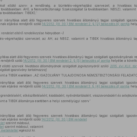
n)
kat ellátó szerv:
a rendőrség, a büntetés-végrehajtási szervezet, a hivatásos ka
továbbiakban: AH), a Nemzetbiztonsági Szakszolgálat (a továbbiakban: NBSZ), valamint a 
a továbbiakban: TIBEK),”
 irányítása alatt álló fegyveres szervek hivatásos állományú tagjai szolgálati igazol
nak eljárási rendjéről szóló
14/2012. (III. 30.) BM rendelet 2. § (2) bekezdés
b)
pontja
hely
e rendelet eltérő rendelkezése hiányában –)
és-végrehajtási szervezet, az AH, az NBSZ, valamint a TIBEK hivatásos állományú tag
ítása alatt álló fegyveres szervek hivatásos állományú tagjai szolgálati igazolványának r
 rendjéről szóló
14/2012. (III. 30.) BM rendelet 2. § (5) bekezdés
g)
pontja
helyébe a követk
t ellátó szervek hivatásos állományának szolgálati jogviszonyáról szóló
2015. évi XLII. t
lgálati igazolvány tartalmazza]
mint a TIBEK esetében „AZ IGAZOLVÁNY TULAJDONOSA NEMZETBIZTONSÁGI FELADATOT L
ányítása alatt álló fegyveres szervek hivatásos állományú tagjai szolgálati igazolv
nak eljárási rendjéről szóló
14/2012. (III. 30.) BM rendelet 3. § (4) bekezdés
d)
pontja
hely
grendeléséért, elkészíttetéséért, kiadásáért, nyilvántartásáért, visszavonásáért és selejtezés
nt a TIBEK állománya esetében a helyi személyügyi szerv”
ányítása alatt álló fegyveres szervek hivatásos állományú tagjai szolgálati igazolv
nak eljárási rendjéről szóló
14/2012. (III. 30.) BM rendelet
klet
szerint módosul,
let
szerint módosul, valamint
 melléklettel
egészül ki.