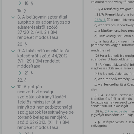
valamint rendezvény félbesz
18. §
6. §
A rendőrség szolgálati
19. §
„22/A. Kiemelt biztonság
8. A belügyminiszter által
26/A. §
(1) Kiemelt bizton
alapított és adományozott
a)
az országos rendőrfőkap
elismerésekről szóló
b)
a bűnügyi országos rend
37/2012. (VIII. 2.) BM
c)
illetékességi területén 
rendelet módosítása
d)
a hatáskörük szerint el
20. §
parancsnoka vagy a Terrorelh
9. A lakáscélú munkáltatói
rendelheti el.
kölcsönről szóló 44/2012.
(2) Ha a kiemelt biztonság
elrendelésről haladéktalanul
(VIII. 29.) BM rendelet
(3) A kiemelt biztonsági in
módosítása
meghosszabbításról a Terrorel
21. §
(4) A kiemelt biztonsági i
a)
az elrendelő személy, v
22. §
b)
– a Terrorelhárítási Közp
10. A polgári
dönt.
nemzetbiztonsági
(5) A kiemelt biztonsági
szolgálatok irányításáért
településrészéről a döntést
felelős miniszter útján
főigazgatójának részéről tör
érintett terület lakosságát.
irányított nemzetbiztonsági
szolgálatok létesítményeibe
(6) Az
(5) bekezdésben
meg
jegyzőjét haladéktalanul tájé
történő belépés rendjéről
szóló 62/2012. (XII. 11.) BM
7. §
Hatályát veszti a ren
szövegrész.
rendelet módosítása