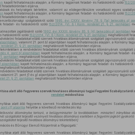
en
kapott felhatalmazás alapján, a Kormány tagjainak feladat- és hatásköréről szóló
152/201
 feladatkörömben eljárva,
akások és helyiségek bérletére, valamint az elidegenítésükre vonatkozó egyes szabályo
ben
kapott felhatalmazás alapján, a Kormány tagjainak feladat- és hatásköréről szóló
152/201
 feladatkörömben eljárva,
mzetbiztonsági szolgálatokról szóló
1995. évi CXXV. törvény 78. § (1a) bekezdés
a)
pon
k feladat- és hatásköréről szóló
152/2014. (VI. 6.) Korm. rendelet 21. § 21. pontjában
me
almazottak jogállásáról szóló
1992. évi XXXIII. törvény 85. § (4) bekezdés
g)
pontjában
ka
s hatásköréről szóló
152/2014. (VI. 6.) Korm. rendelet 21. § 21. pontjában
meghatározott fel
dvédelmi feladatokat ellátó szervek hivatásos állományának szolgálati jogviszonyáról szól
alpontjában
, valamint 21. pont
b)
alpontjában kapott felhatalmazás alapján, a Kormány tagja
 rendelet 21. § 21. pontjában
meghatározott feladatkörömben eljárva,
tekintetében a rendvédelmi feladatokat ellátó szervek hivatásos állományának szolgálati 
ezdés 4. pont
b)
alpontjában
kapott felhatalmazás alapján, a Kormány tagjainak feladat- és
21. pontjában
meghatározott feladatkörömben eljárva,
dvédelmi feladatokat ellátó szervek hivatásos állományának szolgálati jogviszonyáról szól
)
alpontjában
kapott felhatalmazás alapján, a Kormány tagjainak feladat- és hatásköréről 
eghatározott feladatkörömben eljárva,
ndvédelmi feladatokat ellátó szervek hivatásos állományának szolgálati jogviszonyáról szó
 valamint 21. pont
f)
és
g)
alpontjában kapott felhatalmazás alapján, a Kormány tagjainak f
elet 21. § 21. pontjában
meghatározott feladatkörömben eljárva
yítása alatt álló fegyveres szervek hivatásos állományú tagjai Fegyelmi Szabályzatáról
rendelet
módosítása
yítása alatt álló fegyveres szervek hivatásos állományú tagjai Fegyelmi Szabályzatáró
pont
cf)
alpontja
helyébe a következő rendelkezés lép:
elkezési állományba tartozó, a belügyminiszter (a továbbiakban: miniszter) irányítása al
nél szolgálatot teljesítő vezényelt hivatásos állományú esetében a fegyelmi jogkört gyakorló
 szolgálatot teljesítő hivatásos állományú tekintetében]
ormációs és Bűnügyi Elemző Központnál a főigazgató,”
nyítása alatt álló fegyveres szervek hivatásos állományú tagjai Fegyelmi Szabályzatáró