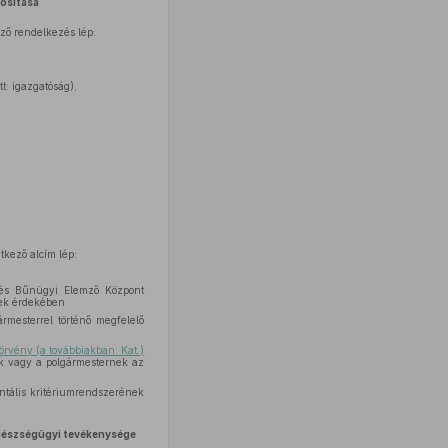
osítása
ző rendelkezés lép:
t: igazgatóság),
kező alcím lép:
s és Bűnügyi Elemző Központ
nnek érdekében
ármesterrel történő megfelelő
törvény (a továbbiakban: Kat.)
k vagy a polgármesternek az
ntális kritériumrendszerének
-egészségügyi tevékenysége