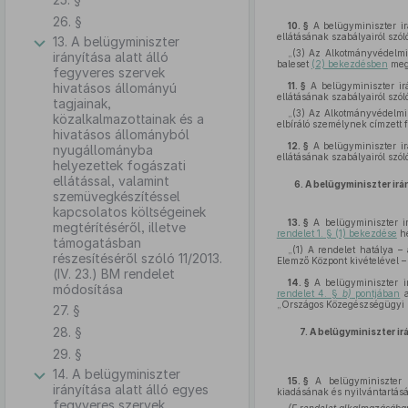
26. §
10. §
A belügyminiszter ir
ellátásának szabályairól szól
13. A belügyminiszter
„(3) Az Alkotmányvédelmi 
irányítása alatt álló
baleset
(2) bekezdésben
megh
fegyveres szervek
hivatásos állományú
11. §
A belügyminiszter ir
ellátásának szabályairól szól
tagjainak,
„(3) Az Alkotmányvédelmi 
közalkalmazottainak és a
elbíráló személynek címzett f
hivatásos állományból
12. §
A belügyminiszter ir
nyugállományba
ellátásának szabályairól szól
helyezettek fogászati
ellátással, valamint
6.
A belügyminiszter irá
szemüvegkészítéssel
kapcsolatos költségeinek
13. §
A belügyminiszter ir
megtérítéséről, illetve
rendelet 1. § (1) bekezdése
he
támogatásban
„(1) A rendelet hatálya –
részesítéséről szóló 11/2013.
Elemző Központ kivételével – 
(IV. 23.) BM rendelet
14. §
A belügyminiszter ir
módosítása
rendelet 4. §
b)
pontjában
a
„Országos Közegészségügyi K
27. §
28. §
7.
A belügyminiszter ir
29. §
14. A belügyminiszter
15. §
A belügyminiszter ir
irányítása alatt álló egyes
kiadásának és nyilvántartásá
fegyveres szervek