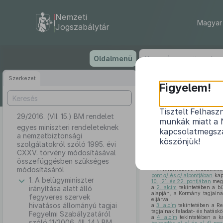
Nemzeti
Magyar 
Jogszabálytár
Ugrás
Oldalmenü
a
tartalomra
Szerkezet
Figyelem!
Tisztelt Felhasz
29/2016. (VII. 15.) BM rendelet
egyes miniszter
munkák miatt a 
CXXV. törv
egyes miniszteri rendeleteknek
kapcsolatmegsza
a nemzetbiztonsági
köszönjük!
szolgálatokról szóló 1995. évi
CXXV. törvény módosításával
összefüggésben szükséges
módosításáról
A rendvédelmi feladatokat
pont
a)
és
c)
alpontjában
kapo
1. A belügyminiszter
10., 21. és 22. pontjában
megh
irányítása alatt álló
a
2. alcím
tekintetében a bü
alapján, a Kormány tagjaina
fegyveres szervek
eljárva,
hivatásos állományú tagjai
a
3. alcím
tekintetében a Re
tagjainak feladat- és hatáskö
Fegyelmi Szabályzatáról
a
4. alcím
tekintetében a ka
szóló 11/2006. (III. 14.) BM