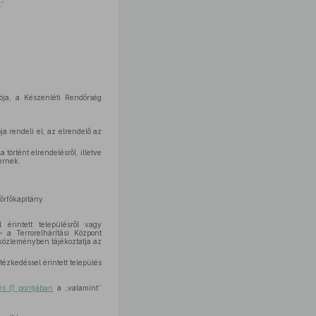
.”
tója, a Készenléti Rendőrség
a rendeli el, az elrendelő az
 történt elrendelésről, illetve
ernek.
dőrfőkapitány
 érintett településről vagy
– a Terrorelhárítási Központ
 közleményben tájékoztatja az
tézkedéssel érintett település
dés
f)
pontjában
a „valamint”