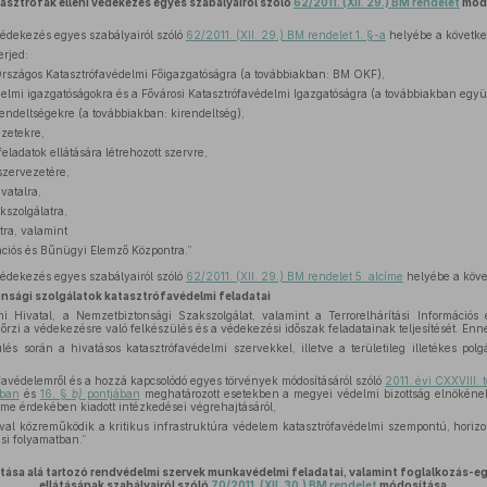
tasztrófák elleni védekezés egyes szabályairól szóló
62/2011. (XII. 29.) BM rendelet
mód
védekezés egyes szabályairól szóló
62/2011. (XII. 29.) BM rendelet 1. §-a
helyébe a követke
erjed:
szágos Katasztrófavédelmi Főigazgatóságra (a továbbiakban: BM OKF),
lmi igazgatóságokra és a Fővárosi Katasztrófavédelmi Igazgatóságra (a továbbiakban együt
endeltségekre (a továbbiakban: kirendeltség),
ezetekre,
eladatok ellátására létrehozott szervre,
szervezetére,
vatalra,
szolgálatra,
tra, valamint
mációs és Bűnügyi Elemző Központra.”
védekezés egyes szabályairól szóló
62/2011. (XII. 29.) BM rendelet 5. alcíme
helyébe a követ
onsági szolgálatok katasztrófavédelmi feladatai
 Hivatal, a Nemzetbiztonsági Szakszolgálat, valamint a Terrorelhárítási Információ
enőrzi a védekezésre való felkészülés és a védekezési időszak feladatainak teljesítését. E
és során a hivatásos katasztrófavédelmi szervekkel, illetve a területileg illetékes polg
favédelemről és a hozzá kapcsolódó egyes törvények módosításáról szóló
2011. évi CXXVIII. 
ában
és
16. §
b)
pontjában
meghatározott esetekben a megyei védelmi bizottság elnökéne
lme érdekében kiadott intézkedései végrehajtásáról,
l közreműködik a kritikus infrastruktúra védelem katasztrófavédelmi szempontú, horizo
ási folyamatban.”
ítása alá tartozó rendvédelmi szervek munkavédelmi feladatai, valamint foglalkozás
ellátásának szabályairól szóló
70/2011. (XII. 30.) BM rendelet
módosítása