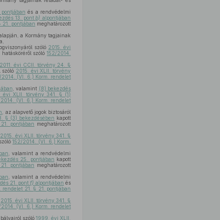
ormány tagjainak feladat- és
pontjában
és a rendvédelmi
kezdés 13. pont
b)
alpontjában
§ 21. pontjában
meghatározott
alapján, a Kormány tagjainak
a,
jogviszonyáról szóló
2015. évi
 hatásköréről szóló
152/2014.
2011. évi CCII. törvény 24. §
l szóló
2015. évi XLII. törvény
/2014. (VI. 6.) Korm. rendelet
jában
, valamint
(8) bekezdés
 évi XLII. törvény 341. § (1)
/2014. (VI. 6.) Korm. rendelet
n
, az alapvető jogok biztosáról
3. § (3) bekezdésében
kapott
 21. pontjában
meghatározott
ó
2015. évi XLII. törvény 341. §
szóló
152/2014. (VI. 6.) Korm.
ban
, valamint a rendvédelmi
bekezdés 25. pontjában
kapott
 21. pontjában
meghatározott
ban
, valamint a rendvédelmi
zdés 21. pont
f)
alpontjában
és
. rendelet 21. § 21. pontjában
ó
2015. évi XLII. törvény 341. §
/2014. (VI. 6.) Korm. rendelet
ályairól szóló
1999. évi XLII.