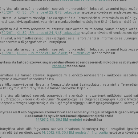
ányítása alá tartozó rendvédelmi szervek munkavédelmi feladatai, valamint foglalkozá
ó
70/2011. (XII. 30.) BM rendelet 22. § (3) bekezdése
helyébe a következő rendelkezés lép:
Hivatal, a Nemzetbiztonsági Szakszolgálat és a Terrorelhárítási Információs és Bűnüg
atározott kivizsgálásáért, valamint a munkavédelmi hatóság felé történő bejelentéséért a fő
ányítása alá tartozó rendvédelmi szervek munkavédelmi feladatai, valamint foglalkozá
ó
70/2011. (XII. 30.) BM rendelet 24. § (3) bekezdése
helyébe a következő rendelkezés lép:
Hivatal, a Nemzetbiztonsági Szakszolgálat és a Terrorelhárítási Információs és Bűnügy
ellebbezést a főigazgatóhoz kell benyújtani.”
ányítása alá tartozó rendvédelmi szervek munkavédelmi feladatai, valamint foglalkozá
ó
70/2011. (XII. 30.) BM rendelet 1. melléklete
az
1. melléklet
szerint módosul.
nyítása alá tartozó szervek sugárvédelmi ellenőrző rendszerének működési szabályairó
rendelet
módosítása
ányítása alá tartozó szervek sugárvédelmi ellenőrző rendszerének működési szabályai
lyébe a következő rendelkezés lép:
 az Alkotmányvédelmi Hivatal, a Nemzetbiztonsági Szakszolgálat, valamint a Terrorelhár
a belügyminiszter irányítása alá tartozó szervekre terjed ki.”
ányítása alá tartozó szervek sugárvédelmi ellenőrző rendszerének működési szabályai
z „Országos „Frédéric Joliot-Curie” Sugárbiológiai és Sugáregészségügyi Kutató Intéz
özpont Országos Sugárbiológiai és Sugáregészségügyi Kutató Igazgatóságában” szöveg lé
ányítása alatt álló fegyveres szervek hivatásos állományú tagjai szolgálati igazolványá
kiadásának és nyilvántartásának eljárási rendjéről szóló
14/2012. (III. 30.) BM rendelet
módosítása
ányítása alatt álló fegyveres szervek hivatásos állományú tagjai szolgálati igazolv
nak eljárási rendjéről szóló
14/2012. (III. 30.) BM rendelet 1. §
a)
pontja
helyébe a következ