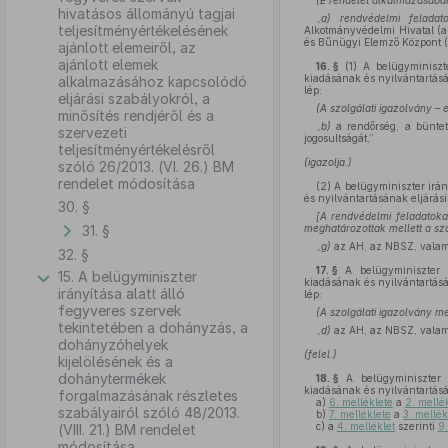
(E rendelet alkalmazásába
hivatásos állományú tagjai
„
a) rendvédelmi feladato
teljesítményértékelésének
Alkotmányvédelmi Hivatal (a 
és Bűnügyi Elemző Központ (
ajánlott elemeiről, az
ajánlott elemek
16. §
(1)
A belügyminiszter
kiadásának és nyilvántartásá
alkalmazásához kapcsolódó
lép:
eljárási szabályokról, a
(A szolgálati igazolvány – 
minősítés rendjéről és a
„
b)
a rendőrség, a büntet
szervezeti
jogosultságát,”
teljesítményértékelésről
(igazolja.)
szóló 26/2013. (VI. 26.) BM
rendelet módosítása
(2)
A belügyminiszter irány
és nyilvántartásának eljárási
30. §
[A rendvédelmi feladatoka
31. §
meghatározottak mellett a szo
„
g)
az AH, az NBSZ, vala
32. §
17. §
A belügyminiszter ir
15. A belügyminiszter
kiadásának és nyilvántartásá
irányítása alatt álló
lép:
fegyveres szervek
(A szolgálati igazolvány me
tekintetében a dohányzás, a
„
d)
az AH, az NBSZ, valami
dohányzóhelyek
(felel.)
kijelölésének és a
dohánytermékek
18. §
A belügyminiszter ir
kiadásának és nyilvántartásá
forgalmazásának részletes
a)
6. melléklete
a
2. mellé
szabályairól szóló 48/2013.
b)
7. melléklete
a
3. mellék
c)
a
4. melléklet
szerinti
9.
(VIII. 21.) BM rendelet
módosítása