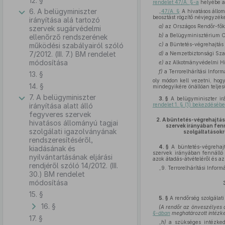
12. §
rendelet 47/A. §-a
helyébe a
6. A belügyminiszter
„
47/A. §
A hivatásos állomá
beosztást rögzítő névjegyzék
irányítása alá tartozó
a)
az Országos Rendőr-fők
szervek sugárvédelmi
b)
a Belügyminisztérium Or
ellenőrző rendszerének
működési szabályairól szóló
c)
a Büntetés-végrehajtás
7/2012. (III. 7.) BM rendelet
d)
a Nemzetbiztonsági Szak
módosítása
e)
az Alkotmányvédelmi Hiv
f)
a Terrorelhárítási Infor
13. §
oly módon kell vezetni, hog
14. §
mindegyikére önállóan teljes
7. A belügyminiszter
3. §
A belügyminiszter irá
irányítása alatt álló
rendelet 1. § (1) bekezdéséb
fegyveres szervek
2.
A büntetés-végrehajtási
hivatásos állományú tagjai
szervek irányában fenn
szolgálati igazolványának
szolgáltatásokró
rendszeresítéséről,
4. §
A büntetés-végrehajtá
kiadásának és
szervek irányában fennálló el
nyilvántartásának eljárási
azok átadás-átvételéről és az
rendjéről szóló 14/2012. (III.
„9. Terrorelhárítási Infor
30.) BM rendelet
módosítása
15. §
5. §
A rendőrség szolgálati
16. §
(A rendőr az önveszélyes á
§-ában
meghatározott intézke
17. §
„
h)
a szükséges intézkedé