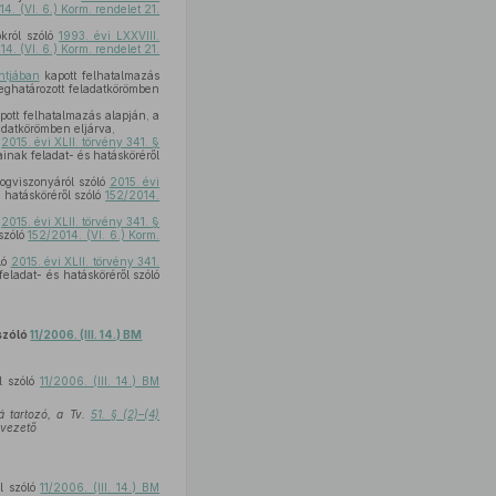
4. (VI. 6.) Korm. rendelet 21.
król szóló
1993. évi LXXVIII.
4. (VI. 6.) Korm. rendelet 21.
tjában
kapott felhatalmazás
ghatározott feladatkörömben
pott felhatalmazás alapján, a
adatkörömben eljárva,
ó
2015. évi XLII. törvény 341. §
inak feladat- és hatásköréről
jogviszonyáról szóló
2015. évi
 hatásköréről szóló
152/2014.
ó
2015. évi XLII. törvény 341. §
szóló
152/2014. (VI. 6.) Korm.
ló
2015. évi XLII. törvény 341.
eladat- és hatásköréről szóló
 szóló
11/2006. (III. 14.) BM
l szóló
11/2006. (III. 14.) BM
á tartozó, a Tv.
51. § (2)–(4)
 vezető
l szóló
11/2006. (III. 14.) BM