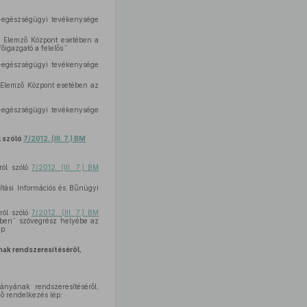
s-egészségügyi tevékenysége
yi Elemző Központ esetében a
igazgató a felelős.”
s-egészségügyi tevékenysége
i Elemző Központ esetében az
s-egészségügyi tevékenysége
l szóló
7/2012. (III. 7.) BM
ról szóló
7/2012. (III. 7.) BM
ítási Információs és Bűnügyi
ról szóló
7/2012. (III. 7.) BM
etben” szövegrész helyébe az
p.
nak rendszeresítéséről,
ányának rendszeresítéséről,
ő rendelkezés lép: