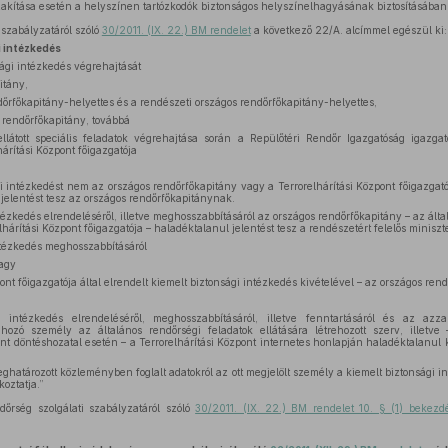
akítása esetén a helyszínen tartózkodók biztonságos helyszínelhagyásának biztosításában
 szabályzatáról szóló
30/2011. (IX. 22.) BM rendelet
a következő 22/A. alcímmel egészül ki:
i intézkedés
sági intézkedés végrehajtását
itány,
őrfőkapitány-helyettes és a rendészeti országos rendőrfőkapitány-helyettes,
a rendőrfőkapitány, továbbá
látott speciális feladatok végrehajtása során a Repülőtéri Rendőr Igazgatóság igazga
árítási Központ főigazgatója
i intézkedést nem az országos rendőrfőkapitány vagy a Terrorelhárítási Központ főigazgatój
 jelentést tesz az országos rendőrfőkapitánynak.
tézkedés elrendeléséről, illetve meghosszabbításáról az országos rendőrfőkapitány – az általa
hárítási Központ főigazgatója – haladéktalanul jelentést tesz a rendészetért felelős miniszt
ntézkedés meghosszabbításáról
agy
ont főigazgatója által elrendelt kiemelt biztonsági intézkedés kivételével – az országos ren
 intézkedés elrendeléséről, meghosszabbításáról, illetve fenntartásáról és az azzal
 hozó személy az általános rendőrségi feladatok ellátására létrehozott szerv, illetve 
tént döntéshozatal esetén – a Terrorelhárítási Központ internetes honlapján haladéktalanul
határozott közleményben foglalt adatokról az ott megjelölt személy a kiemelt biztonsági in
koztatja.”
dőrség szolgálati szabályzatáról szóló
30/2011. (IX. 22.) BM rendelet 10. § (1) bekez