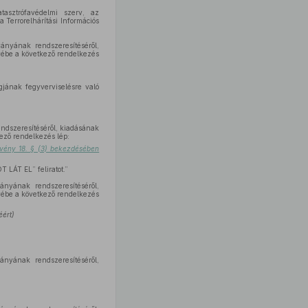
tasztrófavédelmi szerv, az
Terrorelhárítási Információs
ványának rendszeresítéséről,
ébe a következő rendelkezés
jának fegyverviselésre való
endszeresítéséről, kiadásának
ező rendelkezés lép:
örvény 18. § (3) bekezdésében
ÁT EL” feliratot.”
ányának rendszeresítéséről,
ébe a következő rendelkezés
éért)
ányának rendszeresítéséről,