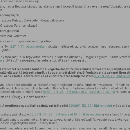
 következő rendelkezés lép:
nynak a Becsületbíróság tagjaként eljárni jogosult tagjairól a nevet, a rendfokozatot, a szo
et
apitányságon,
szágos Katasztrófavédelmi Főigazgatóságon,
 Országos Parancsnokságán,
szolgálatnál,
atalnál, valamint
mációs és Bűnügyi Elemző Központnál
y a Tv.
227. § (1) bekezdésében
rögzített feltételek az
a)–f)
pontban meghatározott szerv
üljenek.”
nyítása alatt álló fegyveres szervek hivatásos állományú tagjai Fegyelmi Szabályzatáró
en
a „
b)
és
d)
” szövegrész helyébe a „
b), d)
és
e)
” szöveg lép.
 szervezet részéről a büntetés-végrehajtásért felelős miniszter vezetése, irányítása v
álló ellátási kötelezettségről, a fogvatartottak kötelező foglalkoztatása keretében elő
l, azok átadás-átvételéről és az ellentételezés rendjéről szóló
9/2011. (III. 23.) BM ren
si szervezet részéről a büntetés-végrehajtásért felelős miniszter vezetése, irányítása 
látási kötelezettségről, a fogvatartottak kötelező foglalkoztatása keretében előállított ter
 ellentételezés rendjéről szóló
9/2011. (III. 23.) BM rendelet 2. melléklet 9. pontja
helyébe a
mációs és Bűnügyi Elemző Központ”
3.
A rendőrség szolgálati szabályzatáról szóló
30/2011. (IX. 22.) BM rendelet
módosítás
 szabályzatáról szóló
30/2011. (IX. 22.) BM rendelet 10. § (1) bekezdése
a következő
h)
pontt
llapot vagy a személyeket, illetve az anyagi javakat közvetlenül fenyegető veszélyhelyzet
dések végrehajtása során – a helyszínen)
sek megtétele mellett közreműködik a közforgalom számára nyitva álló létesítmény 