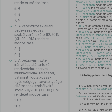
törvény 8. § (4) bekezdéséb
rendelet módosítása
§ 21. pontjában
meghatározott
5. §
a
16. alcím
tekintetében a l
törvény 87. § (1) bekezdésé
6. §
§ 21. pontjában
meghatározott
a
17. alcím
tekintetében a ne
7. §
alapján, a Kormány tagjaina
eljárva,
4. A katasztrófák elleni
a
18. §
tekintetében a közalk
Kormány tagjainak feladat- é
védekezés egyes
a
19. alcím
tekintetében a ren
szabályairól szóló 62/2011.
(1) bekezdés 2. pont
a)
és
b)
szóló
152/2014. (VI. 6.) Korm.
(XII. 29.) BM rendelet
a
20. alcím
és a
3. melléklet
módosítása
XLII. törvény 341. § (1) bek
(VI. 6.) Korm. rendelet 21. § 
8. §
a
21. alcím
tekintetében a ren
(1) bekezdés 21. pont
d)
és
e
9. §
rendelet 21. § 21. pontjában
m
a
22. alcím
tekintetében a re
5. A belügyminiszter
§ (1) bekezdés 3. pontjában
,
irányítása alá tartozó
152/2014. (VI. 6.) Korm. rend
a következőket rendelem el:
rendvédelmi szervek
munkavédelmi feladatai,
1.
A belügyminiszter irán
valamint foglalkozás-
egészségügyi tevékenysége
ellátásának szabályairól
1. §
A belügyminiszter irán
rendelet 4. § (3) bekezdés
c)
szóló 70/2011. (XII. 30.) BM
[A rendvédelmi szerv rend
rendelet módosítása
bekezdése
szerinti más szerv
10. §
az általa vezetett szervnél
„
cf)
a Terrorelhárítási Inf
11. §
2. §
A belügyminiszter irá