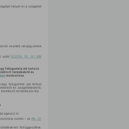
lgálati helyet és a szolgálati
eknél vezetett névjegyzékek
l szóló
11/2006. (III. 14.) BM
agy felügyelete alá tartozó
állított termékekről és
delet
módosítása
vagy felügyelete alá tartozó
mékekről és szolgáltatásokról,
 következő rendelkezés lép:
a
al egészül ki:
 észlelése esetén – az
Rtv. 37.
működésének felfüggesztése,