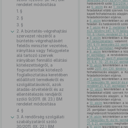
bekezdés
a)–c)
és
e)–f)
pon
hatásköréről szóló
152/2014. (
rendelet módosítása
az
5. alcím
és az
1. mellékl
1. §
feladatokat ellátó szervek h
kapott felhatalmazás alapján
2. §
feladatkörömben eljárva,
a
6. alcím
tekintetében az at
3. §
feladat- és hatásköréről szól
a
7. alcím
és a
2. melléklet
t
2. A büntetés-végrehajtási
XLII. törvény 341. § (1) bek
(VI. 6.) Korm. rendelet 21. § 
szervezet részéről a
a
8. alcím
tekintetében a Mag
büntetés-végrehajtásért
(6) bekezdésében
, valamint
341. § (1) bekezdés 22. pont
felelős miniszter vezetése,
21. § 21. pontjában
meghatáro
irányítása vagy felügyelete
a
9. alcím
tekintetében a köz
alá tartozó szervek
b)
pontjában
, a rendvédelmi
bekezdés 21. pont
f)
alpontj
irányában fennálló ellátási
21. § 4., 10., 21. és 22. pont
kötelezettségről, a
a
10. alcím
tekintetében a nem
szóló
2011. évi CXI. törvény
fogvatartottak kötelező
felhatalmazás alapján, a Ko
foglalkoztatása keretében
feladatkörömben eljárva,
előállított termékekről és
a
11. alcím
tekintetében a ren
(1) bekezdés 18. pont
b)
és
e
szolgáltatásokról, azok
rendelet 21. § 21. pontjában
m
átadás-átvételéről és az
a
12. alcím
tekintetében a kö
feladatokat ellátó szervek h
ellentételezés rendjéről
felhatalmazás alapján, a Ko
szóló 9/2011. (III. 23.) BM
feladatkörömben eljárva,
a
13. alcím
tekintetében a kö
rendelet módosítása
feladatokat ellátó szervek hi
4. §
25. pontjában kapott felhata
meghatározott feladatkörömbe
3. A rendőrség szolgálati
a
14. alcím
tekintetében a ren
(1) bekezdés 15. és 16. pont
szabályzatáról szóló
21. § 21. pontjában
meghatáro
30/2011. (IX. 22.) BM
a
15. alcím
tekintetében a ne