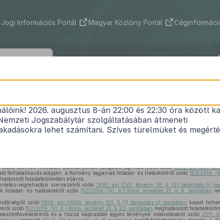
Jogi Információs Portál
Magyar Közlöny Portál
Céginformáció
29/2016. (VII. 15.) BM rendelet
nálóink! 2026. augusztus 8-án 22:00 és 22:30 óra között ka
i rendeleteknek a nemzetbiztonsági szolgálatokró
Nemzeti Jogszabálytár szolgáltatásában átmeneti
ény
módosításával összefüggésben szükséges mód
kadásokra lehet számítani. Szíves türelmüket és megért
Hatályos: 2016. 07. 17. – 2016. 07. 17.
 ellátó szervek hivatásos állományának szolgálati jogviszonyáról szóló
2015. évi XLII. tö
tt felhatalmazás alapján, a Kormány tagjainak feladat- és hatásköréről szóló
152/2014. (V
atározott feladatkörömben eljárva,
ntetés-végrehajtási szervezetről szóló
1995. évi CVII. törvény 35. § (2) bekezdés
h)
po
k feladat- és hatásköréről szóló
152/2014. (VI. 6.) Korm. rendelet 21. § 4. pontjában
me
ndőrségről szóló
1994. évi XXXIV. törvény 101. § (1) bekezdés
e)
pontjában
kapott felha
réről szóló
152/2014. (VI. 6.) Korm. rendelet 21. § 22. pontjában
meghatározott feladatköröm
tasztrófavédelemről és a hozzá kapcsolódó egyes törvények módosításáról szóló
2011. é