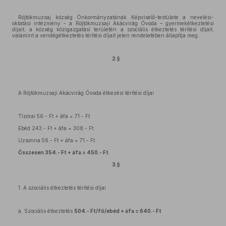
Röjtökmuzsaj község Önkormányzatának Képviselő-testülete a nevelési-
oktatási intézmény - a Röjtökmuzsaji Akácvirág Óvoda – gyermekétkeztetési
díjait, a község közigazgatási területén a szociális étkeztetés térítési díjait,
valamint a vendégétkeztetés térítési díjait jelen rendeletében állapítja meg.
2.§
A Röjtökmuzsaji Akácvirág Óvoda étkezési térítési díjai
Tízórai 56.- Ft + áfa = 71.- Ft
Ebéd 243.- Ft + áfa = 308.- Ft
Uzsonna 56.- Ft + áfa = 71.- Ft
Összesen 354.- Ft + áfa = 450.- Ft
3.§
1. A szociális étkeztetés térítési díjai
a. Szociális étkeztetés
504.- Ft/fő/ebéd + áfa = 640.- Ft