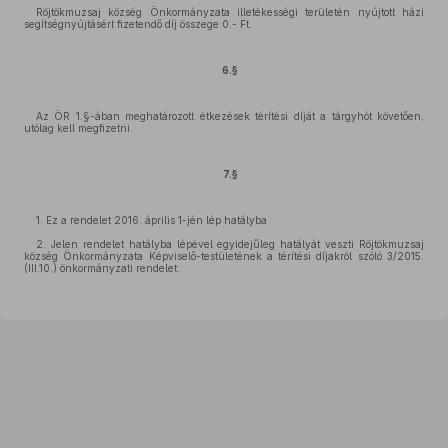
Röjtökmuzsaj község Önkormányzata illetékességi területén nyújtott házi
segítségnyújtásért fizetendő díj összege 0.- Ft.
6.§
Az ÖR 1.§-ában meghatározott étkezések térítési díját a tárgyhót követően,
utólag kell megfizetni.
7.§
1. Ez a rendelet 2016. április 1-jén lép hatályba
2. Jelen rendelet hatályba lépével egyidejűleg hatályát veszti Röjtökmuzsaj
község Önkormányzata Képviselő-testületének a térítési díjakról szóló 3/2015.
(III.10.) önkormányzati rendelet.