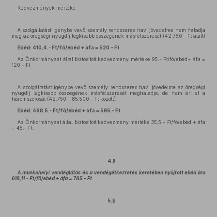
Kedvezmények mértéke
A szolgáltatást igénybe vevő személy rendszeres havi jövedelme nem haladja
meg az öregségi nyugdíj legkisebb összegének másfélszeresét (42.750.- Ft alatt)
Ebéd: 410,4.- Ft/fő/ebéd + áfa = 520.- Ft
Az Önkormányzat által biztosított kedvezmény mértéke 95.- Ft/fő/ebéd+ áfa =
120.- Ft
A szolgáltatást igénybe vevő személy rendszeres havi jövedelme az öregségi
nyugdíj legkisebb összegének másfélszeresét meghaladja, de nem éri el a
háromszorosát (42.750 – 85.500.- Ft között)
Ebéd: 468,5.- Ft/fő/ebéd + áfa = 595.- Ft
Az Önkormányzat által biztosított kedvezmény mértéke 35,5.- Ft/fő/ebéd + áfa
= 45.- Ft.
4.§
A munkahelyi vendéglátás és a vendégétkeztetés keretében nyújtott ebéd ára
618,11.- Ft/fő/ebéd + áfa = 785.- Ft.
5.§