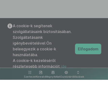
A cookie-k segítenek
szolgáltatásaink biztosításában.
Szolgáltatásaink
igénybevételével Ön
beleegyezik a cookie-k
Elfogadom
használatába.
A cookie-k kezeléséről
részletesebb információt
ide
kattintva olvashat.
Szerkezet
Keresés
Megnyitottak
Eszköztár
Változások