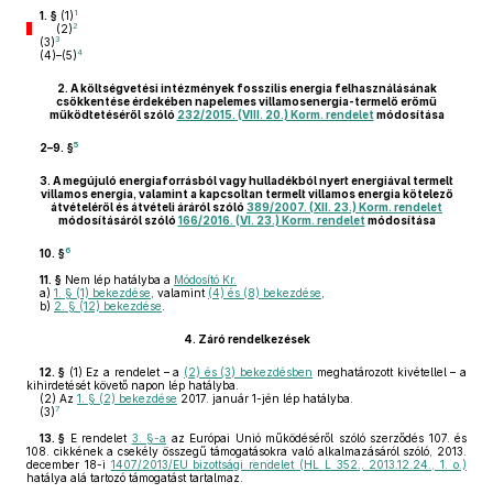
1
1. §
(1)
2
(2)
3
(3)
4
(4)–(5)
2.
A költségvetési intézmények fosszilis energia felhasználásának
csökkentése érdekében napelemes villamosenergia-termelő erőmű
működtetéséről szóló
232/2015. (VIII. 20.) Korm. rendelet
módosítása
5
2–9. §
3.
A megújuló energiaforrásból vagy hulladékból nyert energiával termelt
villamos energia, valamint a kapcsoltan termelt villamos energia kötelező
átvételéről és átvételi áráról szóló
389/2007. (XII. 23.) Korm. rendelet
módosításáról szóló
166/2016. (VI. 23.) Korm. rendelet
módosítása
6
10. §
11. §
Nem lép hatályba a
Módosító Kr.
a)
1. § (1) bekezdése
, valamint
(4) és (8) bekezdése
,
b)
2. § (12) bekezdése
.
4.
Záró rendelkezések
12. §
(1)
Ez a rendelet – a
(2) és (3) bekezdésben
meghatározott kivétellel – a
kihirdetését követő napon lép hatályba.
(2)
Az
1. § (2) bekezdése
2017. január 1-jén lép hatályba.
7
(3)
13. §
E rendelet
3. §-a
az Európai Unió működéséről szóló szerződés 107. és
108. cikkének a csekély összegű támogatásokra való alkalmazásáról szóló, 2013.
december 18-i
1407/2013/EU bizottsági rendelet (HL L 352., 2013.12.24., 1. o.)
hatálya alá tartozó támogatást tartalmaz.