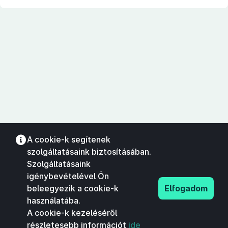
A cookie-k segítenek
szolgáltatásaink biztosításában.
Szolgáltatásaink
igénybevételével Ön
beleegyezik a cookie-k
Elfogadom
használatába.
A cookie-k kezeléséről
részletesebb információt
ide