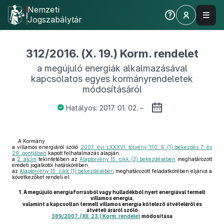
Nemzeti
Jogszabálytár
312/2016. (X. 19.) Korm. rendelet
a megújuló energiák alkalmazásával
kapcsolatos egyes kormányrendeletek
módosításáról
Hatályos: 2017. 01. 02. –
A Kormány
a villamos energiáról szóló
2007. évi LXXXVI. törvény 170. § (1) bekezdés 7. és
29. pontjában
kapott felhatalmazás alapján,
a
2. alcím
tekintetében az
Alaptörvény 15. cikk (3) bekezdésében
meghatározott
eredeti jogalkotói hatáskörében,
az
Alaptörvény 15. cikk (1) bekezdésében
meghatározott feladatkörében eljárva a
következőket rendeli el:
1.
A megújuló energiaforrásból vagy hulladékból nyert energiával termelt
villamos energia,
valamint a kapcsoltan termelt villamos energia kötelező átvételéről és
átvételi áráról szóló
389/2007. (XII. 23.) Korm. rendelet
módosítása