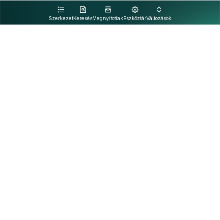
kattintva olvashat.
Szerkezet
Keresés
Megnyitottak
Eszköztár
Változások
Kapcsolat
Felhasználási feltételek
PDF
Akadálymentesítési nyilatkozat
Adatkezelési tájékoztató