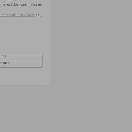
r (a továbbiakban: miniszter)
 rendelet) 1. melléklete
az
1.
(B)
ányítás”