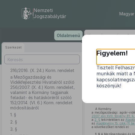
Nemzeti
Magyar 
Jogszabálytár
Ugrás
Oldalmenü
a
tartalomra
Szerkezet
Figyelem!
Tisztelt Felhasz
316/2016. (X. 24.) Korm. rendelet
a Mezőgazdas
munkák miatt a 
rendelet
, vala
a Mezőgazdasági és
kapcsolatmegsza
Vidékfejlesztési Hivatalról szóló
köszönjük!
256/2007. (X. 4.) Korm. rendelet,
valamint a Kormány tagjainak
feladat- és hatásköréről szóló
152/2014. (VI. 6.) Korm. rendelet
módosításáról
A Kormány
a mezőgazdasági, agrár-vidé
1. §
2007. évi XVII. törvény 81. 
a
2. §
tekintetében az
Alaptö
2. §
az
Alaptörvény 15. cikk (1) 
a következőket rendeli el:
3. §
1. §
A Mezőgazdasági és Vid