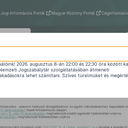
Jogi Információs Portál
Magyar Közlöny Portál
Céginformáció
316/2016. (X. 24.) Korm. rendelet
nálóink! 2026. augusztus 8-án 22:00 és 22:30 óra között ka
ági és Vidékfejlesztési Hivatalról szóló
256/2007.
Nemzeti Jogszabálytár szolgáltatásában átmeneti
mint a Kormány tagjainak feladat- és hatásköréről
kadásokra lehet számítani. Szíves türelmüket és megért
1
(VI. 6.) Korm. rendelet
módosításáról
Hatályos: 2016. 10. 25. – 2016. 10. 25.
kfejlesztési, valamint halászati támogatásokhoz és egyéb intézkedésekhez kapcsolódó elj
§ (2) bekezdésében
kapott felhatalmazás alapján,
rvény 15. cikk (2) bekezdésében
meghatározott eredeti jogalkotói hatáskörében eljárva,
bekezdésében
meghatározott feladatkörében eljárva
ékfejlesztési Hivatalról szóló
256/2007. (X. 4.) Korm. rendelet 1. §-a
helyébe a következő 