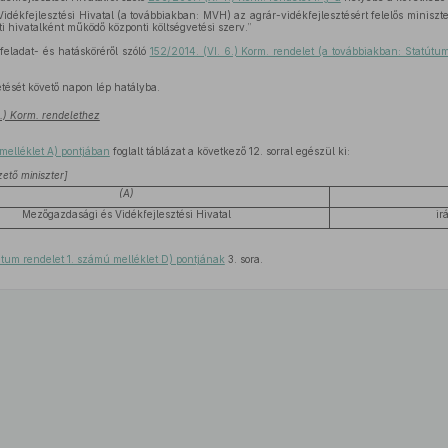
dékfejlesztési Hivatal (a továbbiakban: MVH) az agrár-vidékfejlesztésért felelős miniszte
nti hivatalként működő központi költségvetési szerv.”
eladat- és hatásköréről szóló
152/2014. (VI. 6.) Korm. rendelet (a továbbiakban: Statútum
etését követő napon lép hatályba.
4.) Korm. rendelethez
 melléklet A) pontjában
foglalt táblázat a következő 12. sorral egészül ki:
ető miniszter]
(A)
Mezőgazdasági és Vidékfejlesztési Hivatal
ir
útum rendelet 1. számú melléklet D) pontjának
3. sora.