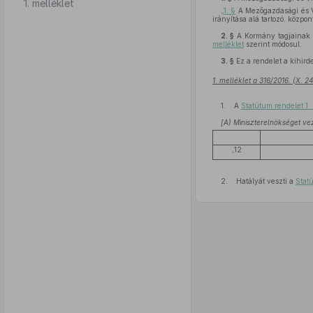
1. melléklet
„
1. §
A Mezőgazdasági és Vi
irányítása alá tartozó, közpo
2. §
A Kormány tagjainak f
melléklet
szerint módosul.
3. §
Ez a rendelet a kihird
1. melléklet a 316/2016. (X. 2
1. A
Statútum rendelet 1.
[A) Miniszterelnökséget vez
„12
2. Hatályát veszti a
Stat