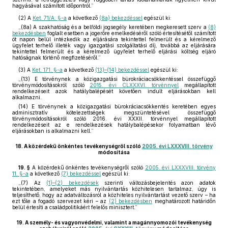
hagyásával számított időpontról.”
(2)
A
Ket. 71/A. §-a
a következő
(8a) bekezdéssel
egészül ki:
„(8a) A szakhatóság és a belföldi jogsegély keretében megkeresett szerv a
(8)
bekezdésben
foglalt esetben a jogerőre emelkedéséről szóló értesítésétől számított
öt napon belül intézkedik az eljárására tekintettel felmerült és a kérelmező
ügyfelet terhelő illeték vagy igazgatási szolgáltatási díj, továbbá az eljárására
tekintettel felmerült és a kérelmező ügyfelet terhelő eljárási költség eljáró
hatóságnak történő megfizetéséről.”
(3)
A
Ket. 171. §-a
a következő
(13)–(14) bekezdéssel
egészül ki:
„(13) E törvénynek a közigazgatási bürokráciacsökkentéssel összefüggő
törvénymódosításokról szóló
2015. évi CLXXXVI. törvénnyel
megállapított
rendelkezéseit azok hatálybalépését követően indult eljárásokban kell
alkalmazni.
(14) E törvénynek a közigazgatási bürokráciacsökkentés keretében egyes
adminisztratív kötelezettségek megszüntetésével összefüggő
törvénymódosításokról szóló 2016. évi XXXII. törvénnyel megállapított
rendelkezéseit az e rendelkezések hatálybalépésekor folyamatban lévő
eljárásokban is alkalmazni kell.”
18.
A közérdekű önkéntes tevékenységről szóló
2005. évi LXXXVIII. törvény
módosítása
19. §
A közérdekű önkéntes tevékenységről szóló
2005. évi LXXXVIII. törvény
11. §-a
a következő
(7) bekezdéssel
egészül ki:
„(7) Az
(1)–(2) bekezdések
szerinti változásbejelentés azon adatok
tekintetében, amelyeket más nyilvántartás közhitelesen tartalmaz, úgy is
teljesíthető, hogy az adatváltozásról a közhiteles nyilvántartást vezető szerv – ha
ezt tőle a fogadó szervezet kéri – az
(2) bekezdésben
meghatározott határidőn
belül értesíti a családpolitikáért felelős minisztert.”
19.
A személy- és vagyonvédelmi, valamint a magánnyomozói tevékenység