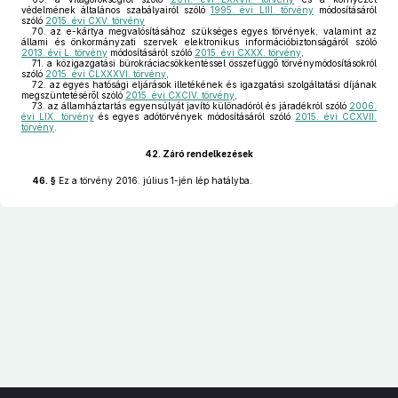
védelmének általános szabályairól szóló
1995. évi LIII. törvény
módosításáról
szóló
2015. évi CXV. törvény
70.
az e-kártya megvalósításához szükséges egyes törvények, valamint az
állami és önkormányzati szervek elektronikus információbiztonságáról szóló
2013. évi L. törvény
módosításáról szóló
2015. évi CXXX. törvény
,
71.
a közigazgatási bürokráciacsökkentéssel összefüggő törvénymódosításokról
szóló
2015. évi CLXXXVI. törvény
,
72.
az egyes hatósági eljárások illetékének és igazgatási szolgáltatási díjának
megszüntetéséről szóló
2015. évi CXCIV. törvény
,
73.
az államháztartás egyensúlyát javító különadóról és járadékról szóló
2006.
évi LIX. törvény
és egyes adótörvények módosításáról szóló
2015. évi CCXVII.
törvény
.
42.
Záró rendelkezések
46. §
Ez a törvény 2016. július 1-jén lép hatályba.