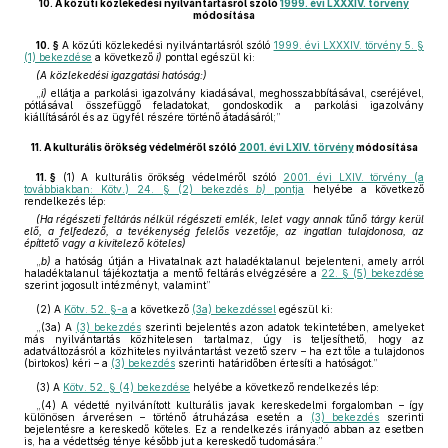
10.
A közúti közlekedési nyilvántartásról szóló
1999. évi LXXXIV. törvény
módosítása
10. §
A közúti közlekedési nyilvántartásról szóló
1999. évi LXXXIV. törvény 5. §
(1) bekezdése
a következő
i)
ponttal egészül ki:
(A közlekedési igazgatási hatóság:)
„
i)
ellátja a parkolási igazolvány kiadásával, meghosszabbításával, cseréjével,
pótlásával összefüggő feladatokat, gondoskodik a parkolási igazolvány
kiállításáról és az ügyfél részére történő átadásáról;”
11.
A kulturális örökség védelméről szóló
2001. évi LXIV. törvény
módosítása
11. §
(1)
A kulturális örökség védelméről szóló
2001. évi LXIV. törvény (a
továbbiakban: Kötv.) 24. § (2) bekezdés
b)
pontja
helyébe a következő
rendelkezés lép:
(Ha régészeti feltárás nélkül régészeti emlék, lelet vagy annak tűnő tárgy kerül
elő, a felfedező, a tevékenység felelős vezetője, az ingatlan tulajdonosa, az
építtető vagy a kivitelező köteles)
„
b)
a hatóság útján a Hivatalnak azt haladéktalanul bejelenteni, amely arról
haladéktalanul tájékoztatja a mentő feltárás elvégzésére a
22. § (5) bekezdése
szerint jogosult intézményt, valamint”
(2)
A
Kötv. 52. §-a
a következő
(3a) bekezdéssel
egészül ki:
„(3a) A
(3) bekezdés
szerinti bejelentés azon adatok tekintetében, amelyeket
más nyilvántartás közhitelesen tartalmaz, úgy is teljesíthető, hogy az
adatváltozásról a közhiteles nyilvántartást vezető szerv – ha ezt tőle a tulajdonos
(birtokos) kéri – a
(3) bekezdés
szerinti határidőben értesíti a hatóságot.”
(3)
A
Kötv. 52. § (4) bekezdése
helyébe a következő rendelkezés lép:
„(4) A védetté nyilvánított kulturális javak kereskedelmi forgalomban – így
különösen árverésen – történő átruházása esetén a
(3) bekezdés
szerinti
bejelentésre a kereskedő köteles. Ez a rendelkezés irányadó abban az esetben
is, ha a védettség ténye később jut a kereskedő tudomására.”