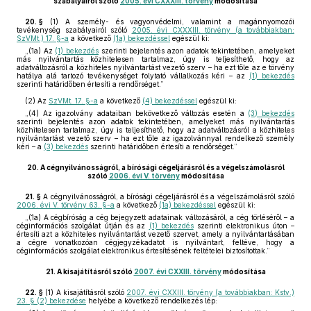
szabályairól szóló
2005. évi CXXXIII. törvény
módosítása
20. §
(1)
A személy- és vagyonvédelmi, valamint a magánnyomozói
tevékenység szabályairól szóló
2005. évi CXXXIII. törvény (a továbbiakban:
SzVMt.) 17. §-a
a következő
(1a) bekezdéssel
egészül ki:
„(1a) Az
(1) bekezdés
szerinti bejelentés azon adatok tekintetében, amelyeket
más nyilvántartás közhitelesen tartalmaz, úgy is teljesíthető, hogy az
adatváltozásról a közhiteles nyilvántartást vezető szerv – ha ezt tőle az e törvény
hatálya alá tartozó tevékenységet folytató vállalkozás kéri – az
(1) bekezdés
szerinti határidőben értesíti a rendőrséget.”
(2)
Az
SzVMt. 17. §-a
a következő
(4) bekezdéssel
egészül ki:
„(4) Az igazolvány adataiban bekövetkező változás esetén a
(3) bekezdés
szerinti bejelentés azon adatok tekintetében, amelyeket más nyilvántartás
közhitelesen tartalmaz, úgy is teljesíthető, hogy az adatváltozásról a közhiteles
nyilvántartást vezető szerv – ha ezt tőle az igazolvánnyal rendelkező személy
kéri – a
(3) bekezdés
szerinti határidőben értesíti a rendőrséget.”
20.
A cégnyilvánosságról, a bírósági cégeljárásról és a végelszámolásról
szóló
2006. évi V. törvény
módosítása
21. §
A cégnyilvánosságról, a bírósági cégeljárásról és a végelszámolásról szóló
2006. évi V. törvény 63. §-a
a következő
(1a) bekezdéssel
egészül ki:
„(1a) A cégbíróság a cég bejegyzett adatainak változásáról, a cég törléséről – a
céginformációs szolgálat útján és az
(1) bekezdés
szerinti elektronikus úton –
értesíti azt a közhiteles nyilvántartást vezető szervet, amely a nyilvántartásában
a cégre vonatkozóan cégjegyzékadatot is nyilvántart, feltéve, hogy a
céginformációs szolgálat elektronikus értesítésének feltételei biztosítottak.”
21.
A kisajátításról szóló
2007. évi CXXIII. törvény
módosítása
22. §
(1)
A kisajátításról szóló
2007. évi CXXIII. törvény (a továbbiakban: Kstv.)
23. § (2) bekezdése
helyébe a következő rendelkezés lép: