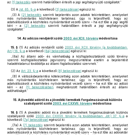
az
(1) bekezdés
szerinti határidőben értesíti a jogi segítségnyújtó szolgálatot.”
(3)
A
Jst. 65. §-a
a következő
(3) bekezdéssel
egészül ki:
„(3) A
(2) bekezdés
szerinti bejelentés azon adatok tekintetében, amelyeket
más nyilvántartás közhitelesen tartalmaz, úgy is teljesíthető, hogy az
adatváltozásról a közhiteles nyilvántartást vezető szerv – ha ezt tőle a jogi segítő
kéri – a
(2) bekezdés
szerinti határidőben értesíti a jogi segítségnyújtó
szolgálatot.”
14.
Az adózás rendjéről szóló
2003. évi XCII. törvény
módosítása
15. §
(1)
Az adózás rendjéről szóló
2003. évi XCII. törvény (a továbbiakban:
Art.) 16. §-a
a következő
(6a) bekezdéssel
egészül ki:
„(6a) Az állami adó- és vámhatóság a közfoglalkoztatásról szóló törvény
szerinti közfoglalkoztatási jogviszony megszüntetése esetén a bejelentést
haladéktalanul továbbítja az állami foglalkoztatási szervnek.”
(2)
Az
Art. 23. §-a
a következő
(8) bekezdéssel
egészül ki:
„(8) A változásbejelentési kötelezettség azon adatok tekintetében, amelyeket
más nyilvántartás közhitelesen tartalmaz, úgy is teljesíthető, hogy az
adatváltozásról a közhiteles nyilvántartást vezető szerv – ha ezt tőle az adózó
kéri – az
(1) bekezdésében
meghatározott határidőben értesíti az állami
adóhatóságot.”
15.
A jövedéki adóról és a jövedéki termékek forgalmazásának különös
szabályairól szóló
2003. évi CXXVII. törvény
módosítása
16. §
(1)
A jövedéki adóról és a jövedéki termékek forgalmazásának különös
szabályairól szóló
2003. évi CXXVII. törvény (a továbbiakban: Jöt.) 37. §-a
a
következő
(7a) bekezdéssel
egészül ki:
„(7a) A
(7) bekezdés
szerinti bejelentés azon adatok tekintetében, amelyeket
más nyilvántartás közhitelesen tartalmaz, úgy is teljesíthető, hogy az
adatváltozásról a közhiteles nyilvántartást vezető szerv – ha ezt tőle az adóraktár