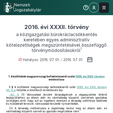
Nemzeti
Jogszabálytár
2016. évi XXXII. törvény
a közigazgatási bürokráciacsökkentés
keretében egyes adminisztratív
kötelezettségek megszüntetésével összefüggő
1
törvénymódosításokról
Hatályos: 2016. 07. 01. – 2016. 07. 01.
1.
A külföldiek magyarországi befektetéseiről szóló
1988. évi XXIV. törvény
módosítása
1. §
A külföldiek magyarországi befektetéseiről szóló
1988. évi XXIV. törvény
40. §-a
helyébe a következő rendelkezés lép:
„
40. §
(1) Vámszabad területi társaságoknak a cégjegyzékbe történő
bejegyzéséhez az állami adó- és vámhatóság központi szervének igazolása
szükséges arról, hogy azt az ingatlant, amelyen a társaság székhelye található
és működését tervezik, vámszabad területté nyilvánították.
(2) A társaság indítványára a cégbíróság keresi meg az állami adó- és
vámhatóság központi szervét az igazolás megküldése iránt.”