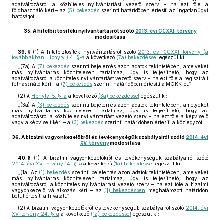
adatváltozásról a közhiteles nyilvántartást vezető szerv – ha ezt tőle a
földhasználó kéri – az
(5) bekezdés
szerinti határidőben értesíti az ingatlanügyi
hatóságot.”
35.
A hitelbiztosítéki nyilvántartásról szóló
2013. évi CCXXI. törvény
módosítása
39. §
(1)
A hitelbiztosítéki nyilvántartásról szóló
2013. évi CCXXI. törvény (a
továbbiakban: Hbnytv.) 4. §-a
a következő
(7a) bekezdéssel
egészül ki:
„(7a) A
(7) bekezdés
szerinti bejelentés azon adatok tekintetében, amelyeket
más nyilvántartás közhitelesen tartalmaz, úgy is teljesíthető, hogy az
adatváltozásról a közhiteles nyilvántartást vezető szerv – ha ezt tőle a regisztrált
felhasználó kéri – a
(7) bekezdés
szerinti határidőben értesíti a MOKK-ot.”
(2)
A
Hbnytv. 5. §-a
a következő
(3a) bekezdéssel
egészül ki:
„(3a) A
(3) bekezdés
szerinti bejelentés azon adatok tekintetében, amelyeket
más nyilvántartás közhitelesen tartalmaz, úgy is teljesíthető, hogy az
adatváltozásról a közhiteles nyilvántartást vezető szerv – ha ezt tőle a képviselő
vagy a képviselt kéri – a
(3) bekezdés
szerinti határidőben értesíti a közjegyzőt.”
36.
A bizalmi vagyonkezelőkről és tevékenységük szabályairól szóló
2014. évi
XV. törvény
módosítása
40. §
(1)
A bizalmi vagyonkezelőkről és tevékenységük szabályairól szóló
2014. évi XV. törvény 14. §-a
a következő
(1a) bekezdéssel
egészül ki:
„(1a) Az
(1) bekezdés
szerinti bejelentés azon adatok tekintetében, amelyeket
más nyilvántartás közhitelesen tartalmaz, úgy is teljesíthető, hogy az
adatváltozásról a közhiteles nyilvántartást vezető szerv – ha ezt tőle a bizalmi
vagyonkezelő vállalkozás kéri – az
(1) bekezdésben
meghatározott határidőn
belül értesíti a hivatalt.”
(2)
A bizalmi vagyonkezelőkről és tevékenységük szabályairól szóló
2014. évi
XV. törvény 24. §-a
a következő
(1a) bekezdéssel
egészül ki: