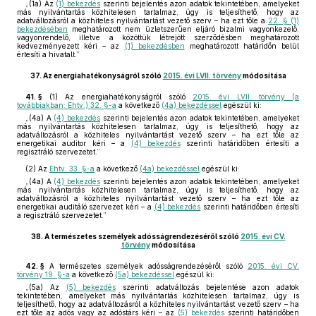
„(1a) Az
(1) bekezdés
szerinti bejelentés azon adatok tekintetében, amelyeket
más nyilvántartás közhitelesen tartalmaz, úgy is teljesíthető, hogy az
adatváltozásról a közhiteles nyilvántartást vezető szerv – ha ezt tőle a
22. § (1)
bekezdésében
meghatározott nem üzletszerűen eljáró bizalmi vagyonkezelő,
vagyonrendelő, illetve a közöttük létrejött szerződésben meghatározott
kedvezményezett kéri – az
(1) bekezdésben
meghatározott határidőn belül
értesíti a hivatalt.”
37.
Az energiahatékonyságról szóló
2015. évi LVII. törvény
módosítása
41. §
(1)
Az energiahatékonyságról szóló
2015. évi LVII. törvény (a
továbbiakban: Ehtv.) 32. §-a
a következő
(4a) bekezdéssel
egészül ki:
„(4a) A
(4) bekezdés
szerinti bejelentés azon adatok tekintetében, amelyeket
más nyilvántartás közhitelesen tartalmaz, úgy is teljesíthető, hogy az
adatváltozásról a közhiteles nyilvántartást vezető szerv – ha ezt tőle az
energetikai auditor kéri – a
(4) bekezdés
szerinti határidőben értesíti a
regisztráló szervezetet.”
(2)
Az
Ehtv. 33. §-a
a következő
(4a) bekezdéssel
egészül ki:
„(4a) A
(4) bekezdés
szerinti bejelentés azon adatok tekintetében, amelyeket
más nyilvántartás közhitelesen tartalmaz, úgy is teljesíthető, hogy az
adatváltozásról a közhiteles nyilvántartást vezető szerv – ha ezt tőle az
energetikai auditáló szervezet kéri – a
(4) bekezdés
szerinti határidőben értesíti
a regisztráló szervezetet.”
38.
A természetes személyek adósságrendezéséről szóló
2015. évi CV.
törvény
módosítása
42. §
A természetes személyek adósságrendezéséről szóló
2015. évi CV.
törvény 19. §-a
a következő
(5a) bekezdéssel
egészül ki:
„(5a) Az
(5) bekezdés
szerinti adatváltozás bejelentése azon adatok
tekintetében, amelyeket más nyilvántartás közhitelesen tartalmaz, úgy is
teljesíthető, hogy az adatváltozásról a közhiteles nyilvántartást vezető szerv – ha
ezt tőle az adós vagy az adóstárs kéri – az
(5) bekezdés
szerinti határidőben