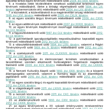
ágazatba tartozó egyes törvények módosításáról szóló
2004. évi XXIII. törvény
,
6.
a hivatalos iratok kézbesítésére vonatkozó szabályokat tartalmazó egyes
törvények módosításáról, illetve a bírósági végrehajtásról szóló
1994. évi LIII.
törvény
jogharmonizációs célú módosításáról szóló
2004. évi LXV. törvény
,
7.
a köziratokról, a közlevéltárakról és a magánlevéltári anyag védelméről szóló
1995. évi LXVI. törvény
módosításáról szóló
2005. évi CXLIX. törvény
,
8.
az egyes szociális tárgyú törvények módosításáról szóló
2006. évi CXVII.
törvény
,
9.
az egyes adótörvények módosításáról szóló
2007. évi XXXIX. törvény
,
10.
az egyes törvények Alaptörvénnyel összefüggő módosításáról szóló
2011.
évi CCI. törvény
,
11.
a fogyasztóvédelemről szóló
1997. évi CLV. törvény
módosításáról szóló
2012.
évi LV. törvény
,
12.
a gyermekbarát igazságszolgáltatás megvalósulásához kapcsolódó egyes
törvények módosításáról szóló
2012. évi LXII. törvény
,
13.
a választottbíráskodásról szóló
1994. évi LXXI. törvény
, valamint a Polgári
Törvénykönyvről szóló
1959. évi IV. törvény
módosításáról szóló
2012. évi LXV.
törvény
,
14.
a szakképzésről szóló
2011. évi CLXXXVII. törvény
módosításáról szóló
2012. évi LXXI. törvény
,
15.
a mezőgazdasági és élelmiszeripari termékek vonatkozásában a
beszállítókkal szemben alkalmazott tisztességtelen forgalmazói magatartás
tilalmáról szóló
2009. évi XCV. törvény
módosításáról szóló
2012. évi LXXXIX.
törvény
,
16.
a Nemzeti Kulturális Alapról szóló
1993. évi XXIII. törvény
és a központi
államigazgatási szervekről, valamint a Kormány tagjai és az államtitkárok
jogállásáról szóló
2010. évi XLIII. törvény
módosításáról szóló
2012. évi CVII.
törvény
,
17.
az egyes szociális tárgyú és egyéb kapcsolódó törvények módosításáról szóló
2012. évi CXVIII. törvény
,
18.
a világörökségről szóló
2011. évi LXXVII. törvény
módosításáról szóló
2012.
évi CXXI. törvény
,
19.
a nemzeti köznevelésről szóló
2011. évi CXC. törvény
módosításáról szóló
2012. évi CXXIV. törvény
,
20.
az állattenyésztésről szóló
1993. évi CXIV. törvény
módosításáról szóló
2012. évi CXXIX. törvény
,
21.
az egyes törvényeknek a XX. századi önkényuralmi rendszerekhez
köthető elnevezések tilalmával összefüggő módosításáról szóló
2012. évi CLXVII.