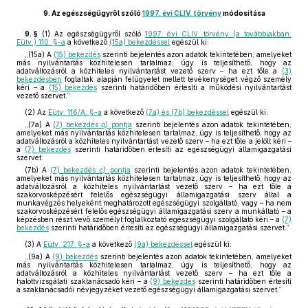
9.
Az egészségügyről szóló
1997. évi CLIV. törvény
módosítása
9. §
(1)
Az egészségügyről szóló
1997. évi CLIV. törvény (a továbbiakban:
Eütv.) 110. §-a
a következő
(15a) bekezdéssel
egészül ki:
„(15a) A
(15) bekezdés
szerinti bejelentés azon adatok tekintetében, amelyeket
más nyilvántartás közhitelesen tartalmaz, úgy is teljesíthető, hogy az
adatváltozásról a közhiteles nyilvántartást vezető szerv – ha ezt tőle a
(3)
bekezdésben
foglaltak alapján felügyelet mellett tevékenységet végző személy
kéri – a
(15) bekezdés
szerinti határidőben értesíti a működési nyilvántartást
vezető szervet.”
(2)
Az
Eütv. 116/A. §-a
a következő
(7a) és (7b) bekezdéssel
egészül ki:
„(7a) A
(7) bekezdés
a)
pontja
szerinti bejelentés azon adatok tekintetében,
amelyeket más nyilvántartás közhitelesen tartalmaz, úgy is teljesíthető, hogy az
adatváltozásról a közhiteles nyilvántartást vezető szerv – ha ezt tőle a jelölt kéri –
a
(7) bekezdés
szerinti határidőben értesíti az egészségügyi államigazgatási
szervet.
(7b) A
(7) bekezdés
c)
pontja
szerinti bejelentés azon adatok tekintetében,
amelyeket más nyilvántartás közhitelesen tartalmaz, úgy is teljesíthető, hogy az
adatváltozásról a közhiteles nyilvántartást vezető szerv – ha ezt tőle a
szakorvosképzésért felelős egészségügyi államigazgatási szerv által a
munkavégzés helyeként meghatározott egészségügyi szolgáltató, vagy – ha nem
szakorvosképzésért felelős egészségügyi államigazgatási szerv a munkáltató – a
képzésben részt vevő személyt foglalkoztató egészségügyi szolgáltató kéri – a
(7)
bekezdés
szerinti határidőben értesíti az egészségügyi államigazgatási szervet.”
(3)
A
Eütv. 217. §-a
a következő
(9a) bekezdéssel
egészül ki:
„(9a) A
(9) bekezdés
szerinti bejelentés azon adatok tekintetében, amelyeket
más nyilvántartás közhitelesen tartalmaz, úgy is teljesíthető, hogy az
adatváltozásról a közhiteles nyilvántartást vezető szerv – ha ezt tőle a
halottvizsgálati szaktanácsadó kéri – a
(9) bekezdés
szerinti határidőben értesíti
a szaktanácsadói névjegyzéket vezető egészségügyi államigazgatási szervet.”