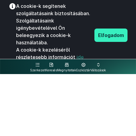
A cookie-k segítenek
szolgáltatásaink biztosításában.
Szolgáltatásaink
igénybevételével Ön
beleegyezik a cookie-k
Elfogadom
használatába.
A cookie-k kezeléséről
részletesebb információt
ide
kattintva olvashat.
Szerkezet
Keresés
Megnyitottak
Eszköztár
Változások