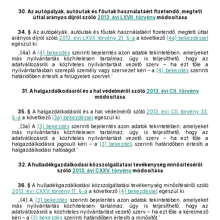
30.
Az autópályák, autóutak és főutak használatáért fizetendő, megtett
úttal arányos díjról szóló
2013. évi LXVII. törvény
módosítása
34. §
Az autópályák, autóutak és főutak használatáért fizetendő, megtett úttal
arányos díjról szóló
2013. évi LXVII. törvény 21. §-a
a következő
(4a) bekezdéssel
egészül ki:
„(4a) A
(4) bekezdés
szerinti bejelentés azon adatok tekintetében, amelyeket
más nyilvántartás közhitelesen tartalmaz, úgy is teljesíthető, hogy az
adatváltozásról a közhiteles nyilvántartást vezető szerv – ha ezt tőle a
nyilvántartásban szereplő személy vagy szervezet kéri – a
(4) bekezdés
szerinti
határidőben értesíti a felügyeleti szervet.”
31.
A halgazdálkodásról és a hal védelméről szóló
2013. évi CII. törvény
módosítása
35. §
A halgazdálkodásról és a hal védelméről szóló
2013. évi CII. törvény 33.
§-a
a következő
(3a) bekezdéssel
egészül ki:
„(3a) A
(3) bekezdés
szerinti bejelentés azon adatok tekintetében, amelyeket
más nyilvántartás közhitelesen tartalmaz, úgy is teljesíthető, hogy az
adatváltozásról a közhiteles nyilvántartást vezető szerv – ha ezt tőle a
halgazdálkodásra jogosult kéri – a
(3) bekezdés
szerinti határidőben értesíti a
halgazdálkodási hatóságot.”
32.
A hulladékgazdálkodási közszolgáltatási tevékenység minősítéséről
szóló
2013. évi CXXV. törvény
módosítása
36. §
A hulladékgazdálkodási közszolgáltatási tevékenység minősítéséről szóló
2013. évi CXXV. törvény 11. §-a
a következő
(4) bekezdéssel
egészül ki:
„(4) A
(3) bekezdés
szerinti bejelentés azon adatok tekintetében, amelyeket
más nyilvántartás közhitelesen tartalmaz, úgy is teljesíthető, hogy az
adatváltozásról a közhiteles nyilvántartást vezető szerv – ha ezt tőle a kérelmező
kéri – a
(3) bekezdés
szerinti határidőben értesíti a minősítőt.”