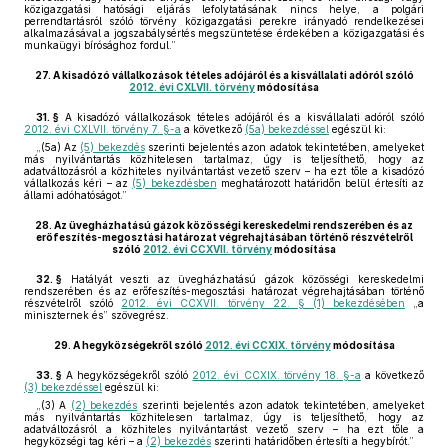
közigazgatási hatósági eljárás lefolytatásának nincs helye, a polgári
perrendtartásról szóló törvény közigazgatási perekre irányadó rendelkezései
alkalmazásával a jogszabálysértés megszüntetése érdekében a közigazgatási és
munkaügyi bírósághoz fordul.”
27.
A kisadózó vállalkozások tételes adójáról és a kisvállalati adóról szóló
2012. évi CXLVII. törvény
módosítása
31. §
A kisadózó vállalkozások tételes adójáról és a kisvállalati adóról szóló
2012. évi CXLVII. törvény 7. §-a
a következő
(5a) bekezdéssel
egészül ki:
„(5a) Az
(5) bekezdés
szerinti bejelentés azon adatok tekintetében, amelyeket
más nyilvántartás közhitelesen tartalmaz, úgy is teljesíthető, hogy az
adatváltozásról a közhiteles nyilvántartást vezető szerv – ha ezt tőle a kisadózó
vállalkozás kéri – az
(5) bekezdésben
meghatározott határidőn belül értesíti az
állami adóhatóságot.”
28.
Az üvegházhatású gázok közösségi kereskedelmi rendszerében és az
erőfeszítés-megosztási határozat végrehajtásában történő részvételről
szóló
2012. évi CCXVII. törvény
módosítása
32. §
Hatályát veszti az üvegházhatású gázok közösségi kereskedelmi
rendszerében és az erőfeszítés-megosztási határozat végrehajtásában történő
részvételről szóló
2012. évi CCXVII. törvény 22. § (1) bekezdésében
„a
miniszternek és” szövegrész.
29.
A hegyközségekről szóló
2012. évi CCXIX. törvény
módosítása
33. §
A hegyközségekről szóló
2012. évi CCXIX. törvény 18. §-a
a következő
(3) bekezdéssel
egészül ki:
„(3) A
(2) bekezdés
szerinti bejelentés azon adatok tekintetében, amelyeket
más nyilvántartás közhitelesen tartalmaz, úgy is teljesíthető, hogy az
adatváltozásról a közhiteles nyilvántartást vezető szerv – ha ezt tőle a
hegyközségi tag kéri – a
(2) bekezdés
szerinti határidőben értesíti a hegybírót.”