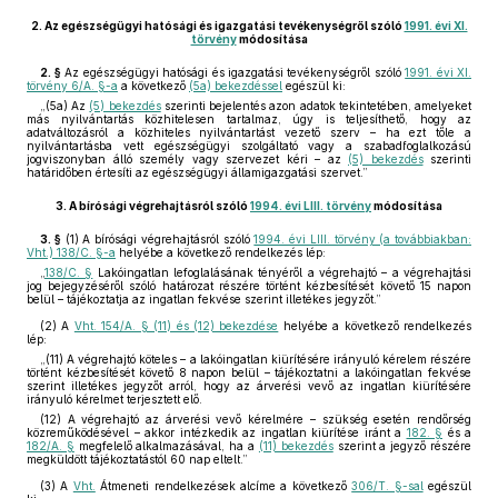
2.
Az egészségügyi hatósági és igazgatási tevékenységről szóló
1991. évi XI.
törvény
módosítása
2. §
Az egészségügyi hatósági és igazgatási tevékenységről szóló
1991. évi XI.
törvény 6/A. §-a
a következő
(5a) bekezdéssel
egészül ki:
„(5a) Az
(5) bekezdés
szerinti bejelentés azon adatok tekintetében, amelyeket
más nyilvántartás közhitelesen tartalmaz, úgy is teljesíthető, hogy az
adatváltozásról a közhiteles nyilvántartást vezető szerv – ha ezt tőle a
nyilvántartásba vett egészségügyi szolgáltató vagy a szabadfoglalkozású
jogviszonyban álló személy vagy szervezet kéri – az
(5) bekezdés
szerinti
határidőben értesíti az egészségügyi államigazgatási szervet.”
3.
A bírósági végrehajtásról szóló
1994. évi LIII. törvény
módosítása
3. §
(1)
A bírósági végrehajtásról szóló
1994. évi LIII. törvény (a továbbiakban:
Vht.) 138/C. §-a
helyébe a következő rendelkezés lép:
„
138/C. §
Lakóingatlan lefoglalásának tényéről a végrehajtó – a végrehajtási
jog bejegyzéséről szóló határozat részére történt kézbesítését követő 15 napon
belül – tájékoztatja az ingatlan fekvése szerint illetékes jegyzőt.”
(2)
A
Vht. 154/A. § (11) és (12) bekezdése
helyébe a következő rendelkezés
lép:
„(11) A végrehajtó köteles – a lakóingatlan kiürítésére irányuló kérelem részére
történt kézbesítését követő 8 napon belül – tájékoztatni a lakóingatlan fekvése
szerint illetékes jegyzőt arról, hogy az árverési vevő az ingatlan kiürítésére
irányuló kérelmet terjesztett elő.
(12) A végrehajtó az árverési vevő kérelmére – szükség esetén rendőrség
közreműködésével – akkor intézkedik az ingatlan kiürítése iránt a
182. §
és a
182/A. §
megfelelő alkalmazásával, ha a
(11) bekezdés
szerint a jegyző részére
megküldött tájékoztatástól 60 nap eltelt.”
(3)
A
Vht.
Átmeneti rendelkezések alcíme a következő
306/T. §-sal
egészül