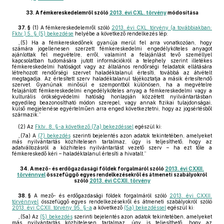
33.
A fémkereskedelemről szóló
2013. évi CXL. törvény
módosítása
37. §
(1)
A fémkereskedelemről szóló
2013. évi CXL. törvény (a továbbiakban:
Fktv.) 5. § (5) bekezdése
helyébe a következő rendelkezés lép:
„(5) Ha a fémkereskedőnek gyanúja merül fel arra vonatkozóan, hogy
számára jogellenesen szerzett fémkereskedelmi engedélyköteles anyagot
ajánlottak fel megvételre, erről, valamint a felajánlást tevő személlyel
kapcsolatban tudomására jutott információkról a telephely szerint illetékes
fémkereskedelmi hatóságot vagy az általános rendőrségi feladatok ellátására
létrehozott rendőrségi szervet haladéktalanul értesíti, továbbá az átvételt
megtagadja. Az értesített szerv haladéktalanul tájékoztatja a másik értesítendő
szervet. Gyanúnak minősül e szempontból különösen, ha a megvételre
felajánlott fémkereskedelmi engedélyköteles anyag a fémkereskedelmi vagy a
kulturális örökségvédelmi hatóság honlapján közzétett nyilvántartásban
egyedileg beazonosítható módon szerepel, vagy annak fizikai tulajdonságai,
külső megjelenése egyértelműen arra enged következtetni, hogy az jogsértésből
származik.”
(2)
Az
Fktv. 8. §-a következő (7a) bekezdéssel
egészül ki:
„(7a) A
(7) bekezdés
szerinti bejelentés azon adatok tekintetében, amelyeket
más nyilvántartás közhitelesen tartalmaz, úgy is teljesíthető, hogy az
adatváltozásról a közhiteles nyilvántartást vezető szerv – ha ezt tőle a
fémkereskedő kéri – haladéktalanul értesíti a hivatalt.”
34.
A mező- és erdőgazdasági földek forgalmáról szóló
2013. évi CXXII.
törvénnyel
összefüggő egyes rendelkezésekről és átmeneti szabályokról
szóló
2013. évi CCXII. törvény
38. §
A mező- és erdőgazdasági földek forgalmáról szóló
2013. évi CXXII.
törvénnyel
összefüggő egyes rendelkezésekről és átmeneti szabályokról szóló
2013. évi CCXII. törvény 95. §-a
a következő
(5a) bekezdéssel
egészül ki:
„(5a) Az
(5) bekezdés
szerinti bejelentés azon adatok tekintetében, amelyeket
más nyilvántartás közhitelesen tartalmaz, úgy is teljesíthető, hogy az