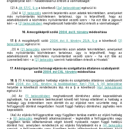
engedélyese kéri – haladéktalanul értesíti a vámhatóságot.”
(2)
A
Jöt. 57/C. §-a
a következő
(2a) bekezdéssel
egészül ki:
„(2a) A
(2) bekezdés
szerinti bejelentés azon adatok tekintetében, amelyeket
más nyilvántartás közhitelesen tartalmaz, úgy is teljesíthető, hogy az
adatváltozásról a közhiteles nyilvántartást vezető szerv – ha ezt tőle a jogosult
kéri – a
(2) bekezdésben
meghatározott határidőn belül értesíti a vámhatóságot.”
16.
A mozgóképről szóló
2004. évi II. törvény
módosítása
17. §
A mozgóképről szóló
2004. évi II. törvény 25/A. §-a
a következő
(3)
bekezdéssel
egészül ki:
„(3) A
(2) bekezdés
szerinti bejelentés azon adatok tekintetében, amelyeket
más nyilvántartás közhitelesen tartalmaz, úgy is teljesíthető, hogy az
adatváltozásról a közhiteles nyilvántartást vezető szerv – ha ezt tőle az
üzemeltető kéri – a
(2) bekezdés
szerinti határidőben értesíti a Hivatalt.”
17.
A közigazgatási hatósági eljárás és szolgáltatás általános szabályairól
szóló
2004. évi CXL. törvény
módosítása
18. §
(1)
A közigazgatási hatósági eljárás és szolgáltatás általános szabályairól
szóló
2004. évi CXL. törvény (a továbbiakban: Ket.) 71/A. § (4) bekezdése
helyébe a következő rendelkezés lép, és a § a következő
(4a) bekezdéssel
egészül ki:
„(4) Az
(1) bekezdésben
meghatározott döntéshez akkor kapcsolódnak
joghatások, ha a kérelem beérkezését követő két hónap elteltével a hatóság a
hatósági ügy érdemében nem döntött és az eljárást nem szüntette meg. A
felfüggesztő döntést megelőzően hozott függő hatályú döntéshez joghatás nem
kapcsolódik.
(4a) Az eljárás felfüggesztése vagy függőben tartása esetén az eljáró hatóság
– a
(6) bekezdés
megfelelő alkalmazásával – legkésőbb a felfüggesztés vagy
függőben tartás időtartamának végét követő nyolcadik napon függő hatályú
döntést hoz, amelyben rendelkezik az eljárás folytatásáról és a
(4) bekezdés
szerinti, a felfüggesztés vagy függőben tartás időtartamának figyelmen kívül