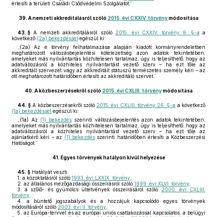
értesíti a területi Családi Csődvédelmi Szolgálatot.”
39.
A nemzeti akkreditálásról szóló
2015. évi CXXIV. törvény
módosítása
43. §
A nemzeti akkreditálásról szóló
2015. évi CXXIV. törvény 9. §-a
a
következő
(2a) bekezdéssel
egészül ki:
„(2a) Az e törvény felhatalmazása alapján kiadott kormányrendeletben
meghatározott változásbejelentési kötelezettség azon adatok tekintetében,
amelyeket más nyilvántartás közhitelesen tartalmaz, úgy is teljesíthető, hogy az
adatváltozásról a közhiteles nyilvántartást vezető szerv – ha ezt tőle az
akkreditált szervezet vagy az akkreditált státuszú természetes személy kéri – az
ott meghatározott határidőben értesíti az akkreditáló szervet.”
40.
A közbeszerzésekről szóló
2015. évi CXLIII. törvény
módosítása
44. §
A közbeszerzésekről szóló
2015. évi CXLIII. törvény 26. §-a
a következő
(1a) bekezdéssel
egészül ki:
„(1a) Az
(1) bekezdés
szerinti változásbejelentés azon adatok tekintetében,
amelyeket más nyilvántartás közhitelesen tartalmaz, úgy is teljesíthető, hogy az
adatváltozásról a közhiteles nyilvántartást vezető szerv – ha ezt tőle az
ajánlatkérő kéri – az
(1) bekezdés
szerinti határidőben értesíti a Közbeszerzési
Hatóságot.”
41.
Egyes törvények hatályon kívül helyezése
45. §
Hatályát veszti
1.
a közoktatásról szóló
1993. évi LXXIX. törvény
,
2.
az általános mezőgazdasági összeírásról szóló
1999. évi XLVI. törvény
,
3.
a szőlő- és gyümölcs ültetvények összeírásáról szóló
2000. évi CXLIII.
törvény
,
4.
a büntető jogszabályok és a hozzájuk kapcsolódó egyes törvények
módosításáról szóló
2003. évi II. törvény
,
5.
az Európa-tervvel és az európai uniós csatlakozással kapcsolatos, a belügyi