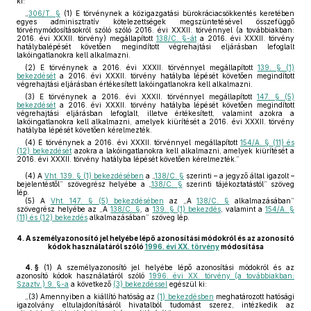
ki:
„
306/T. §
(1) E törvénynek a közigazgatási bürokráciacsökkentés keretében
egyes adminisztratív kötelezettségek megszüntetésével összefüggő
törvénymódosításokról szóló szóló 2016. évi XXXII. törvénnyel (a továbbiakban:
2016. évi XXXII. törvény) megállapított
138/C. §-át
a 2016. évi XXXII. törvény
hatálybalépését követően megindított végrehajtási eljárásban lefoglalt
lakóingatlanokra kell alkalmazni.
(2) E törvénynek a 2016. évi XXXII. törvénnyel megállapított
139. § (1)
bekezdését
a 2016. évi XXXII. törvény hatályba lépését követően megindított
végrehajtási eljárásban értékesített lakóingatlanokra kell alkalmazni.
(3) E törvénynek a 2016. évi XXXII. törvénnyel megállapított
147. § (5)
bekezdését
a 2016. évi XXXII. törvény hatályba lépését követően megindított
végrehajtási eljárásban lefoglalt, illetve értékesített, valamint azokra a
lakóingatlanokra kell alkalmazni, amelyek kiürítését a 2016. évi XXXII. törvény
hatályba lépését követően kérelmezték.
(4) E törvénynek a 2016. évi XXXII. törvénnyel megállapított
154/A. § (11) és
(12) bekezdését
azokra a lakóingatlanokra kell alkalmazni, amelyek kiürítését a
2016. évi XXXII. törvény hatályba lépését követően kérelmezték.”
(4)
A
Vht. 139. § (1) bekezdésében
a „
138/C. §
szerinti – a jegyző által igazolt –
bejelentéstől” szövegrész helyébe a „
138/C. §
szerinti tájékoztatástól” szöveg
lép.
(5)
A
Vht. 147. § (5) bekezdésében
az „A
138/C. §
alkalmazásában”
szövegrész helyébe az „A
138/C. §
, a
139. § (1) bekezdés
, valamint a
154/A. §
(11) és (12) bekezdés
alkalmazásában” szöveg lép.
4.
A személyazonosító jel helyébe lépő azonosítási módokról és az azonosító
kódok használatáról szóló
1996. évi XX. törvény
módosítása
4. §
(1)
A személyazonosító jel helyébe lépő azonosítási módokról és az
azonosító kódok használatáról szóló
1996. évi XX. törvény (a továbbiakban:
Szaztv.) 9. §-a
a következő
(3) bekezdéssel
egészül ki:
„(3) Amennyiben a kiállító hatóság az
(1) bekezdésben
meghatározott hatósági
igazolvány eltulajdonításáról hivatalból tudomást szerez, intézkedik az