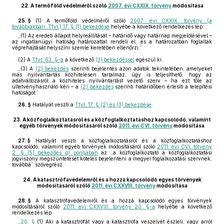
22.
A termőföld védelméről szóló
2007. évi CXXIX. törvény
módosítása
25. §
(1)
A termőföld védelméről szóló
2007. évi CXXIX. törvény (a
továbbiakban: Tfvt.) 17. § (1) bekezdése
helyébe a következő rendelkezés lép:
„(1) Az eredeti állapot helyreállítását – határidő vagy határnap megjelölésével –
az ingatlanügyi hatóság határozattal rendeli el, és a határozatban foglaltak
végrehajtását helyszíni szemle keretében ellenőrzi.”
(2)
A
Tfvt. 63. §-a
a következő
(3) bekezdéssel
egészül ki:
„(3) A
(2) bekezdés
szerinti bejelentés azon adatok tekintetében, amelyeket
más nyilvántartás közhitelesen tartalmaz, úgy is teljesíthető, hogy az
adatváltozásról a közhiteles nyilvántartást vezető szerv – ha ezt tőle az
ültetvényhasználó kéri – a
(2) bekezdés
szerinti határidőben értesíti a telepítési
hatóságot.”
26. §
Hatályát veszti a
Tfvt. 17. § (2) és (3) bekezdése
.
23.
A közfoglalkoztatásról és a közfoglalkoztatáshoz kapcsolódó, valamint
egyéb törvények módosításáról szóló
2011. évi CVI. törvény
módosítása
27. §
Hatályát veszti a közfoglalkoztatásról és a közfoglalkoztatáshoz
kapcsolódó, valamint egyéb törvények módosításáról szóló
2011. évi CVI. törvény
2. § (5) bekezdés
g)
pontjában
az „a közfoglalkoztató a közfoglalkoztatási
jogviszony megszüntetését köteles bejelenteni a megyei foglalkozatási szervnek,
továbbá” szövegrész.
24.
A katasztrófavédelemről és a hozzá kapcsolódó egyes törvények
módosításáról szóló
2011. évi CXXVIII. törvény
módosítása
28. §
A katasztrófavédelemről és a hozzá kapcsolódó egyes törvények
módosításáról szóló
2011. évi CXXVIII. törvény 20. §-a
helyébe a következő
rendelkezés lép:
„
20. §
(1) Aki a katasztrófát vagy a katasztrófa veszélyét észleli, vagy arról