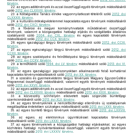
törvény
,
22.
az egyes adótörvények és azzal összefüggő egyéb törvények módosításáról
szóló
2012. évi CLXXVIII. törvény
,
23.
a Költségvetési Tanács elnöke vagyonnyilatkozat-tételéről szóló
2012. évi
CLXXXIII. törvény
,
24.
a kulturális örökségvédelemmel kapcsolatos egyes törvények módosításáról
szóló
2012. évi CXCI. törvény
,
25.
a fővárosi és megyei kormányhivatalok működésével összefüggő
törvények, valamint a közigazgatási hatósági eljárás és szolgáltatás általános
szabályairól szóló
2004. évi CXL. törvény
és egyes kapcsolódó törvények
módosításáról szóló
2012. évi CCX. törvény
,
26.
egyes igazságügyi tárgyú törvények módosításáról szóló
2012. évi CCXI.
törvény
,
27.
az egyes egészségügyi tárgyú törvények módosításáról szóló
2012. évi
CCXII. törvény
,
28.
az egyes szakképzési és felnőttképzési tárgyú törvények módosításáról
szóló
2012. évi CCXV. törvény
,
29.
a termőföldről szóló
1994. évi LV. törvény
módosításáról szóló
2013. évi VI.
törvény
,
30.
az egyes igazságügyi jogviszonyokban alkalmazandó felső korhatárral
kapcsolatos törvénymódosításokról szóló
2013. évi XX. törvény
,
31.
a szociális és gyermekvédelmi tárgyú törvények Magyary Egyszerűsítési
Programmal összefüggő módosításáról, valamint egyéb törvények módosításáról
szóló
2013. évi XXVII. törvény
,
32.
az egyes adótörvények és azzal összefüggő egyéb törvények módosításáról
szóló
2012. évi CLXXVIII. törvény
módosításáról szóló
2013. évi XXIX. törvény
,
33.
a közveszély színhelyén elkövetett lopás szigorúbb büntetőjogi
szankcionálásáról szóló
2013. évi XLV. törvény
,
34.
az egyes törvényeknek a nemzetbiztonsági ellenőrzés új szabályainak
megállapítása érdekében szükséges módosításáról szóló
2013. évi LXXII. törvény
,
35.
az egyes büntető tárgyú törvények módosításáról szóló
2013. évi LXXVIII.
törvény
,
36.
az egyes, az elektronikus ügyintézéssel kapcsolatos törvények
módosításáról szóló
2013. évi LXXXI. törvény
,
37.
az egyes törvényeknek a közigazgatási hatósági eljárásokkal, az egyes
közhiteles hatósági nyilvántartásokkal összefüggő, valamint egyéb törvények
módosításáról szóló
2013. évi LXXXIV. törvény
,