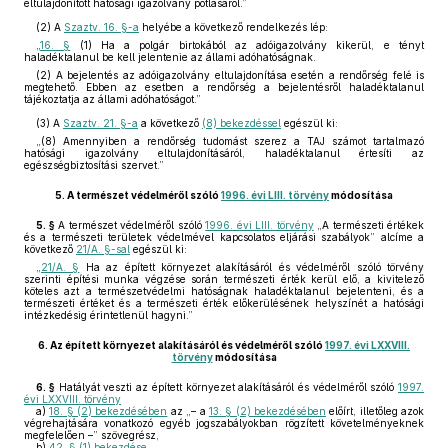
eltulajdonított hatósági igazolvány pótlásáról.”
(2)
A
Szaztv. 16. §-a
helyébe a következő rendelkezés lép:
„
16. §
(1) Ha a polgár birtokából az adóigazolvány kikerül, e tényt
haladéktalanul be kell jelentenie az állami adóhatóságnak.
(2) A bejelentés az adóigazolvány eltulajdonítása esetén a rendőrség felé is
megtehető. Ebben az esetben a rendőrség a bejelentésről haladéktalanul
tájékoztatja az állami adóhatóságot.”
(3)
A
Szaztv. 21. §-a
a következő
(8) bekezdéssel
egészül ki:
„(8) Amennyiben a rendőrség tudomást szerez a TAJ számot tartalmazó
hatósági igazolvány eltulajdonításáról, haladéktalanul értesíti az
egészségbiztosítási szervet.”
5.
A természet védelméről szóló
1996. évi LIII. törvény
módosítása
5. §
A természet védelméről szóló
1996. évi LIII. törvény
„A természeti értékek
és a természeti területek védelmével kapcsolatos eljárási szabályok” alcíme a
következő
21/A. §-sal
egészül ki:
„
21/A. §
Ha az épített környezet alakításáról és védelméről szóló törvény
szerinti építési munka végzése során természeti érték kerül elő, a kivitelező
köteles azt a természetvédelmi hatóságnak haladéktalanul bejelenteni, és a
természeti értéket és a természeti érték előkerülésének helyszínét a hatósági
intézkedésig érintetlenül hagyni.”
6.
Az épített környezet alakításáról és védelméről szóló
1997. évi LXXVIII.
törvény
módosítása
6. §
Hatályát veszti az épített környezet alakításáról és védelméről szóló
1997.
évi LXXVIII. törvény
a)
18. § (2) bekezdésében
az „– a
13. § (2) bekezdésében
előírt, illetőleg azok
végrehajtására vonatkozó egyéb jogszabályokban rögzített követelményeknek
megfelelően –” szövegrész,
b)
42. § (1) bekezdése
.