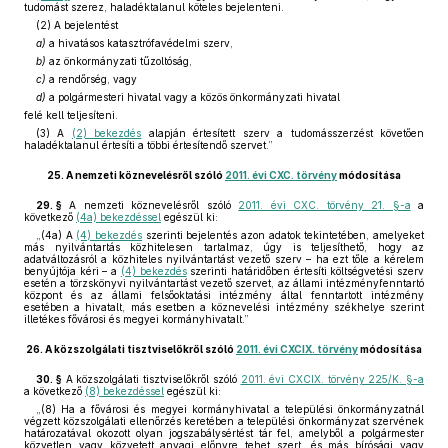
tudomást szerez, haladéktalanul köteles bejelenteni.
(2) A bejelentést
a)
a hivatásos katasztrófavédelmi szerv,
b)
az önkormányzati tűzoltóság,
c)
a rendőrség, vagy
d)
a polgármesteri hivatal vagy a közös önkormányzati hivatal
felé kell teljesíteni.
(3) A
(2) bekezdés
alapján értesített szerv a tudomásszerzést követően
haladéktalanul értesíti a többi értesítendő szervet.”
25.
A nemzeti köznevelésről szóló
2011. évi CXC. törvény
módosítása
29. §
A nemzeti köznevelésről szóló
2011. évi CXC. törvény 21. §-a
a
következő
(4a) bekezdéssel
egészül ki:
„(4a) A
(4) bekezdés
szerinti bejelentés azon adatok tekintetében, amelyeket
más nyilvántartás közhitelesen tartalmaz, úgy is teljesíthető, hogy az
adatváltozásról a közhiteles nyilvántartást vezető szerv – ha ezt tőle a kérelem
benyújtója kéri – a
(4) bekezdés
szerinti határidőben értesíti költségvetési szerv
esetén a törzskönyvi nyilvántartást vezető szervet, az állami intézményfenntartó
központ és az állami felsőoktatási intézmény által fenntartott intézmény
esetében a hivatalt, más esetben a köznevelési intézmény székhelye szerint
illetékes fővárosi és megyei kormányhivatalt.”
26.
A közszolgálati tisztviselőkről szóló
2011. évi CXCIX. törvény
módosítása
30. §
A közszolgálati tisztviselőkről szóló
2011. évi CXCIX. törvény 225/K. §-a
a következő
(8) bekezdéssel
egészül ki:
„(8) Ha a fővárosi és megyei kormányhivatal a települési önkormányzatnál
végzett közszolgálati ellenőrzés keretében a települési önkormányzat szervének
határozatával okozott olyan jogszabálysértést tár fel, amelyből a polgármester
közvetlen vagy közvetett anyagi előnyre tehet szert, és más bírósági vagy