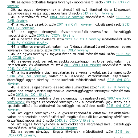
38.
az egyes biztosítási tárgyú törvények módosításáról szóló
2013. évi LXXXVI.
törvény
,
39.
az egyes törvényeknek a távolléti díj számításával és a közpénzek
szabályozásával összefüggő módosításáról szóló
2013. évi CIII. törvény
,
40.
a termőföldről szóló
1994. évi LV. törvény
módosításáról szóló
2013. évi
CVII. törvény
,
41.
a közbeszerzésekről szóló
2011. évi CVIII. törvény
módosításáról szóló
2013.
évi CXVI. törvény
,
42.
az egyes törvények távszerencsejáték-szervezéssel összefüggő
módosításáról szóló
2013. évi CXXVI. törvény
,
43.
a nemzeti köznevelésről szóló
2011. évi CXC. törvény
módosításáról szóló
2013. évi CXXXVII. törvény
,
44.
a villamos energiával, valamint a földgázellátással összefüggésben egyes
törvények módosításáról szóló
2013. évi CXLV. törvény
,
45.
az egyes törvények fogyasztóvédelmi célú módosításáról szóló
2013. évi
CLXXXIII. törvény
,
46.
az egyes adótörvények és azokkal összefüggő más törvények, valamint a
Nemzeti Adó- és Vámhivatalról szóló
2010. évi CXXII. törvény
módosításáról szóló
2013. évi CC. törvény
,
47.
a tisztességtelen piaci magatartás és a versenykorlátozás tilalmáról szóló
1996. évi LVII. törvény
, valamint a Gazdasági Versenyhivatal eljárásaival
összefüggő egyes törvényi rendelkezések módosításáról szóló
2013. évi CCI.
törvény
,
48.
a szociális igazgatásról és szociális ellátásokról szóló
1993. évi III. törvény
,
valamint a szabálysértési eljárásokkal összefüggő egyes törvények módosításáról
szóló
2013. évi CCII. törvény
,
49.
a gyermekek védelméről és a gyámügyi igazgatásról szóló
1997. évi XXXI.
törvénynek
és egyes kapcsolódó törvényeknek a nevelőszülői jogviszony és a
speciális ellátás átalakításával összefüggő módosításáról szóló
2013. évi CCV.
törvény
,
50.
az egyes törvényeknek a gyermekgondozási ellátások átalakításával,
valamint a szociális hozzájárulási adó megfizetése alóli kedvezmény bővítésével
összefüggő módosításáról szóló
2013. évi CCXXIV. törvény
,
51.
az egyes törvényeknek a rezsicsökkentés végrehajtásával összefüggő
módosításáról szóló
2013. évi CCXXXI. törvény
,
52.
az egyes pénzügyi tárgyú törvények módosításáról szóló
2013. évi
CCXXXVI. törvény
,