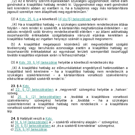
„(2) Az e törvény szerinti eljárásokban szükséges ügygondnokot, illetve eseti
gondnokot a kisajátítási hatóság rendeli ki. Ügygondnokot vagy eseti gondnokot
kell kirendelni abban az esetben is, ha a tulajdonos vagy más kártalanításra
jogosult személye nem állapítható meg egyértelműen.”
(2)
A
Kstv. 25. §-a
a következő
(4) és (5) bekezdéssel
egészül ki:
„(4) Ha a kisajátítási hatóság – a szükséges szakértelem rendelkezésre állása
folytán – nem rendel ki szakértőt, a kártalanítás meghatározása érdekében – az
adózás rendjéről szóló törvény rendelkezéseitől eltérően – az állami adóhatóság
összehasonlító értékadatok szolgáltatására irányuló eljárása keretében a
kisajátítási hatóság az ingatlan helyrajzi számát is jogosult megismerni.
(5) A kisajátítást megalapozó közérdekű cél megvalósítását szolgáló
tevékenység vagy beruházás azonossága esetén a kisajátítási hatóság az
összehasonlító értékadatokat az egymással területi szempontból összefüggő
további kisajátítási eljárások során is felhasználhatja.”
(3)
A
Kstv. 39. § (4) bekezdése
helyébe a következő rendelkezés lép:
„(4) A kisajátítási hatóság az előmunkálatokat engedélyező határozatában a
kisajátítást kérő kérelmére – ha a kisajátítási hatóság nem rendelkezik a
szükséges szakértelemmel – a kártalanításra vonatkozó szakvélemény
elkészítése céljából szakértőt rendel ki.”
23. §
A
Kstv.
a)
22. § (2) bekezdésében
a „negyvenöt” szövegrész helyébe a „hatvan”
szöveg,
b)
25. § (2) bekezdésében
a „továbbá a kisajátításra vonatkozó
szakvélemény” szövegrész helyébe a „továbbá – ha a szükséges
szakértelemmel a kisajátítási hatóság nem rendelkezik – a kisajátításra
vonatkozó szakvélemény” szöveg
lép.
24. §
Hatályát veszti a
Kstv.
a)
14. § (4) bekezdésben
a „– szakértői vélemény alapján –” szövegrész,
b)
26. § (5) bekezdésében
az „és a szakértő kirendelése” szövegrész,
c)
31/A. § (4) bekezdése
.