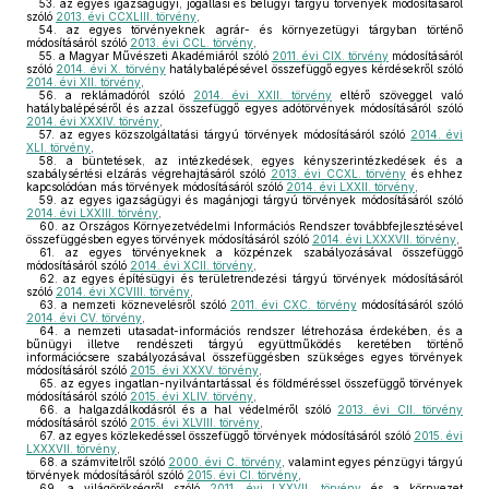
53.
az egyes igazságügyi, jogállási és belügyi tárgyú törvények módosításáról
szóló
2013. évi CCXLIII. törvény
,
54.
az egyes törvényeknek agrár- és környezetügyi tárgyban történő
módosításáról szóló
2013. évi CCL. törvény
,
55.
a Magyar Művészeti Akadémiáról szóló
2011. évi CIX. törvény
módosításáról
szóló
2014. évi X. törvény
hatálybalépésével összefüggő egyes kérdésekről szóló
2014. évi XII. törvény
,
56.
a reklámadóról szóló
2014. évi XXII. törvény
eltérő szöveggel való
hatálybalépéséről és azzal összefüggő egyes adótörvények módosításáról szóló
2014. évi XXXIV. törvény
,
57.
az egyes közszolgáltatási tárgyú törvények módosításáról szóló
2014. évi
XLI. törvény
,
58.
a büntetések, az intézkedések, egyes kényszerintézkedések és a
szabálysértési elzárás végrehajtásáról szóló
2013. évi CCXL. törvény
és ehhez
kapcsolódóan más törvények módosításáról szóló
2014. évi LXXII. törvény
,
59.
az egyes igazságügyi és magánjogi tárgyú törvények módosításáról szóló
2014. évi LXXIII. törvény
,
60.
az Országos Környezetvédelmi Információs Rendszer továbbfejlesztésével
összefüggésben egyes törvények módosításáról szóló
2014. évi LXXXVII. törvény
,
61.
az egyes törvényeknek a közpénzek szabályozásával összefüggő
módosításáról szóló
2014. évi XCII. törvény
,
62.
az egyes építésügyi és területrendezési tárgyú törvények módosításáról
szóló
2014. évi XCVIII. törvény
,
63.
a nemzeti köznevelésről szóló
2011. évi CXC. törvény
módosításáról szóló
2014. évi CV. törvény
,
64.
a nemzeti utasadat-információs rendszer létrehozása érdekében, és a
bűnügyi illetve rendészeti tárgyú együttműködés keretében történő
információcsere szabályozásával összefüggésben szükséges egyes törvények
módosításáról szóló
2015. évi XXXV. törvény
,
65.
az egyes ingatlan-nyilvántartással és földméréssel összefüggő törvények
módosításáról szóló
2015. évi XLIV. törvény
,
66.
a halgazdálkodásról és a hal védelméről szóló
2013. évi CII. törvény
módosításáról szóló
2015. évi XLVIII. törvény
,
67.
az egyes közlekedéssel összefüggő törvények módosításáról szóló
2015. évi
LXXXVII. törvény
,
68.
a számvitelről szóló
2000. évi C. törvény
, valamint egyes pénzügyi tárgyú
törvények módosításáról szóló
2015. évi CI. törvény
,
69.
a világörökségről szóló
2011. évi LXXVII. törvény
és a környezet