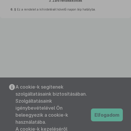
3.
Záró rendelkezések
6. §
Ez a rendelet a kihirdetését követő napon lép hatályba.
A cookie-k segítenek
szolgáltatásaink biztosításában.
Szolgáltatásaink
igénybevételével Ön
beleegyezik a cookie-k
Elfogadom
használatába.
A cookie-k kezeléséről