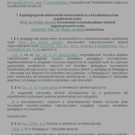
az
Alaptörvény 15. cikk (1) bekezdésében
meghatározott feladatkörében eljárva a
következőket rendeli el:
1.
A pedagógusok előmeneteli rendszeréről és a közalkalmazottak
jogállásáról szóló
1992. évi XXXIII. törvény
köznevelési intézményekben történő
végrehajtásáról szóló
326/2013. (VIII. 30.) Korm. rendelet
módosítása
1. §
A pedagógusok előmeneteli rendszeréről és a közalkalmazottak jogállásáról
szóló
1992. évi XXXIII. törvény
köznevelési intézményekben történő
végrehajtásáról szóló
326/2013. (VIII. 30.) Korm. rendelet (a továbbiakban: Ép. r.)
a következő 3/A. §-sal
egészül ki:
„
3/A. §
Ha az
Nkt. 36. § (1) bekezdésben
meghatározott nevelési-oktatási
intézményben szolgálati viszony keretében pedagógus munkakörben
foglalkoztatottnak a szolgálati viszonya megszűnik és legalább nyolc év szakmai
gyakorlattal rendelkezik, valamint ezt követően pedagógus munkakörre
közalkalmazotti jogviszonyt vagy munkaviszonyt létesít, a pedagógust Pedagógus
I. fokozatba kell besorolni és biztosítani kell számára – a Pedagógus II. fokozathoz
előírt várakozási idő követelményének mellőzésével – a Pedagógus II. fokozatba
lépéshez szükséges minősítési eljárásban való részvételt.”
2. §
Az
Ép. r. 6. § (1) bekezdése
a következő
i)
ponttal egészül ki:
(A magasabb fokozatba történő előrelépéshez és a gyakornoki idő
teljesítéséhez szükséges szakmai gyakorlatnak kell elfogadni)
„
i)
a honvédelemért, valamint a rendvédelemért felelős miniszter által
fenntartott nevelési-oktatási intézményben szolgálati viszony keretében
pedagógus munkakörben”
(eltöltött időt.)
3. §
Az
Ép. r. 39/K. §-a
helyébe a következő rendelkezés lép:
„
39/K. §
(1) A Pedagógus I. fokozatba besorolt
a)
köznevelési intézményben pedagógus-munkakörben, pedagógiai szakértő,