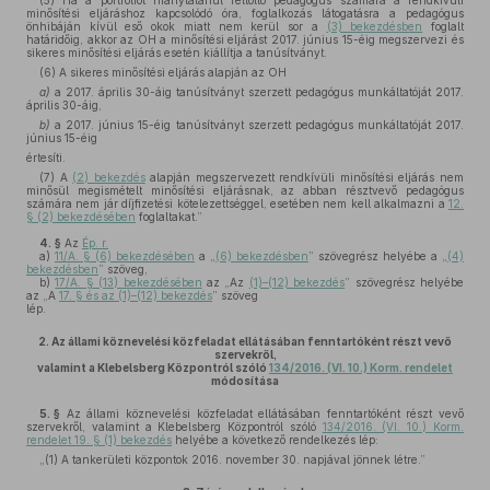
(5) Ha a portfóliót hiánytalanul feltöltő pedagógus számára a rendkívüli
minősítési eljáráshoz kapcsolódó óra, foglalkozás látogatásra a pedagógus
önhibáján kívül eső okok miatt nem kerül sor a
(3) bekezdésben
foglalt
határidőig, akkor az OH a minősítési eljárást 2017. június 15-éig megszervezi és
sikeres minősítési eljárás esetén kiállítja a tanúsítványt.
(6) A sikeres minősítési eljárás alapján az OH
a)
a 2017. április 30-áig tanúsítványt szerzett pedagógus munkáltatóját 2017.
április 30-áig,
b)
a 2017. június 15-éig tanúsítványt szerzett pedagógus munkáltatóját 2017.
június 15-éig
értesíti.
(7) A
(2) bekezdés
alapján megszervezett rendkívüli minősítési eljárás nem
minősül megismételt minősítési eljárásnak, az abban résztvevő pedagógus
számára nem jár díjfizetési kötelezettséggel, esetében nem kell alkalmazni a
12.
§ (2) bekezdésében
foglaltakat.”
4. §
Az
Ép. r.
a)
11/A. § (6) bekezdésében
a „
(6) bekezdésben
” szövegrész helyébe a „
(4)
bekezdésben
” szöveg,
b)
17/A. § (13) bekezdésében
az „Az
(1)–(12) bekezdés
” szövegrész helyébe
az „A
17. § és az (1)–(12) bekezdés
” szöveg
lép.
2.
Az állami köznevelési közfeladat ellátásában fenntartóként részt vevő
szervekről,
valamint a Klebelsberg Központról szóló
134/2016. (VI. 10.) Korm. rendelet
módosítása
5. §
Az állami köznevelési közfeladat ellátásában fenntartóként részt vevő
szervekről, valamint a Klebelsberg Központról szóló
134/2016. (VI. 10.) Korm.
rendelet 19. § (1) bekezdés
helyébe a következő rendelkezés lép:
„(1) A tankerületi központok 2016. november 30. napjával jönnek létre.”