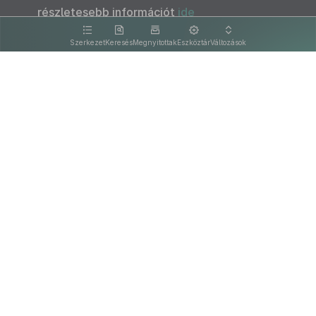
részletesebb információt
ide
kattintva olvashat.
Szerkezet
Keresés
Megnyitottak
Eszköztár
Változások
Kapcsolat
Felhasználási feltételek
PDF
Akadálymentesítési nyilatkozat
Adatkezelési tájékoztató