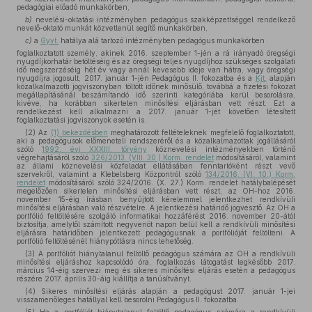
pedagógiai előadó munkakörben,
b)
nevelési-oktatási intézményben pedagógus szakképzettséggel rendelkező
nevelő-oktató munkát közvetlenül segítő munkakörben,
c)
a
Gyvt.
hatálya alá tartozó intézményben pedagógus munkakörben
foglalkoztatott személy, akinek 2016. szeptember 1-jén a rá irányadó öregségi
nyugdíjkorhatár betöltéséig és az öregségi teljes nyugdíjhoz szükséges szolgálati
idő megszerzéséig hét év vagy annál kevesebb ideje van hátra, vagy öregségi
nyugdíjra jogosult, 2017. január 1-jén Pedagógus II. fokozatba és a
Kjt.
alapján
közalkalmazotti jogviszonyban töltött időnek minősülő, továbbá a fizetési fokozat
megállapításánál beszámítandó idő szerinti kategóriába kerül besorolásra,
kivéve, ha korábban sikertelen minősítési eljárásban vett részt. Ezt a
rendelkezést kell alkalmazni a 2017. január 1-jét követően létesített
foglalkoztatási jogviszonyok esetén is.
(2) Az
(1) bekezdésben
meghatározott feltételeknek megfelelő foglalkoztatott,
aki a pedagógusok előmeneteli rendszeréről és a közalkalmazottak jogállásáról
szóló
1992. évi XXXIII. törvény
köznevelési intézményekben történő
végrehajtásáról szóló
326/2013. (VIII. 30.) Korm. rendelet
módosításáról, valamint
az állami köznevelési közfeladat ellátásában fenntartóként részt vevő
szervekről, valamint a Klebelsberg Központról szóló
134/2016. (VI. 10.) Korm.
rendelet
módosításáról szóló 324/2016. (X. 27.) Korm. rendelet hatálybalépését
megelőzően sikertelen minősítési eljárásban vett részt, az OH-hoz 2016.
november 15-éig írásban benyújtott kérelemmel jelentkezhet rendkívüli
minősítési eljárásban való részvételre. A jelentkezési határidő jogvesztő. Az OH a
portfólió feltöltésére szolgáló informatikai hozzáférést 2016. november 20-ától
biztosítja, amelytől számított negyvenöt napon belül kell a rendkívüli minősítési
eljárásra határidőben jelentkezett pedagógusnak a portfólióját feltölteni. A
portfólió feltöltésénél hiánypótlásra nincs lehetőség.
(3) A portfóliót hiánytalanul feltöltő pedagógus számára az OH a rendkívüli
minősítési eljáráshoz kapcsolódó óra, foglalkozás látogatást legkésőbb 2017.
március 14-éig szervezi meg és sikeres minősítési eljárás esetén a pedagógus
részére 2017. április 30-áig kiállítja a tanúsítványt.
(4) Sikeres minősítési eljárás alapján a pedagógust 2017. január 1-jei
visszamenőleges hatállyal kell besorolni Pedagógus II. fokozatba.