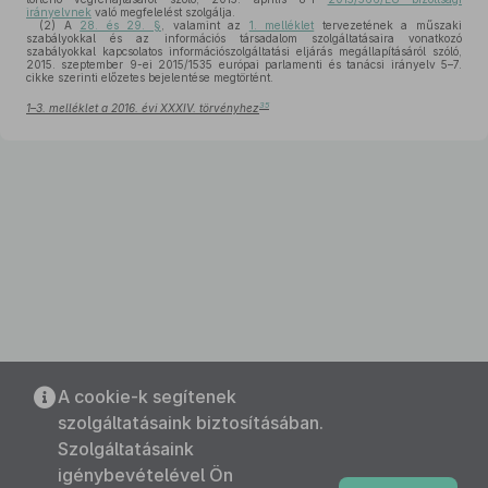
irányelvnek
való megfelelést szolgálja.
(2)
A
28. és 29. §
, valamint az
1. melléklet
tervezetének a műszaki
szabályokkal és az információs társadalom szolgáltatásaira vonatkozó
szabályokkal kapcsolatos információszolgáltatási eljárás megállapításáról szóló,
2015. szeptember 9-ei 2015/1535 európai parlamenti és tanácsi irányelv 5–7.
cikke szerinti előzetes bejelentése megtörtént.
35
1–3. melléklet a 2016. évi XXXIV. törvényhez
A cookie-k segítenek
szolgáltatásaink biztosításában.
Szolgáltatásaink
igénybevételével Ön