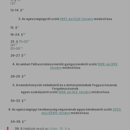
7
(2)
8
12–14. §
3.
Az egészségügyről szóló
1997. évi CLIV. törvény
módosítása
9
15. §
10
16–24. §
11
25. §
(1)–(3)
12
(4)
13
(5)–(6)
14
26–27. §
4.
Az emberi felhasználásra kerülő gyógyszerekről szóló
1998. évi XXV.
törvény
módosítása
15
28–29. §
5.
A nemdohányzók védelméről és a dohánytermékek fogyasztásának,
forgalmazásának
egyes szabályairól szóló
1999. évi XLII. törvény
módosítása
16
30–33. §
6.
Az egészségügyi tevékenység végzésének egyes kérdéseiről szóló
2003.
évi LXXXIV. törvény
módosítása
17
34–38. §
39. §
Hatályát veszti az
Eütev. 35. §-a
.