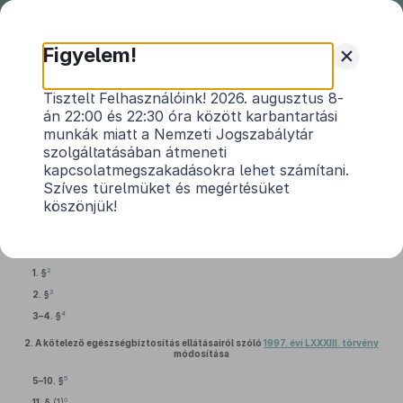
Nemzeti
Jogszabálytár
+
Figyelem!
2016. évi XXXIV. törvény
Tisztelt Felhasználóink! 2026. augusztus 8-
án 22:00 és 22:30 óra között karbantartási
egyes egészségügyet érintő törvények
munkák miatt a Nemzeti Jogszabálytár
1
módosításáról
szolgáltatásában átmeneti
kapcsolatmegszakadásokra lehet számítani.
Hatályos: 2017. 01. 01. – 2017. 01. 01.
Szíves türelmüket és megértésüket
köszönjük!
1.
Az egészségügyi hatósági és igazgatási tevékenységről szóló
1991. évi XI.
törvény
módosítása
2
1. §
3
2. §
4
3–4. §
2.
A kötelező egészségbiztosítás ellátásairól szóló
1997. évi LXXXIII. törvény
módosítása
5
5–10. §
6
11. §
(1)