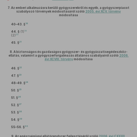
7.
Az emberi alkalmazásra kerülő gyógyszerekről és egyéb, a gyógyszerpiacot
szabályozó törvények módosításáról szóló
2005. évi XCV. törvény
módosítása
18
40–43. §
19
44. §
(1)
20
(2)
21
45. §
8.
A biztonságos és gazdaságos gyógyszer- és gyógyászatisegédeszköz-
ellátás, valamint a gyógyszerforgalmazás általános szabályairól szóló
2006.
évi XCVIII. törvény
módosítása
22
46. §
23
47. §
24
48–49. §
25
50. §
26
51. §
27
52. §
28
53. §
29
54. §
30
55–56. §
9.
Az egészségügyi ellátórendszer fejlesztéséről szóló
2006. évi CXXXII.