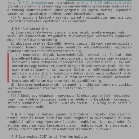
Kertv.) 9. § (1) bekezdése
szerinti eljárásban a
Kertv. 9. § (4) bekezdés
f)
pontja
szerint, valamint – ha törvény vagy kormányrendelet eltérően nem rendelkezik –
a hatóság külkereskedelmi államigazgatási és egyéb hatósági eljárására
vonatkozóan jogszabályban előírtak szerint kiszabható bírságra.
(2)
A hatóság a bírságot – szükség szerint – jogszabályban meghatározott
jogkövetkezményekkel együttesen is alkalmazhatja.
2. §
(1)
A bírság mértéke
a)
lovas szolgáltató tevékenységgel, idegenvezetői tevékenységgel, valamint
tartós szálláshasználati szolgáltatási tevékenységgel kapcsolatos eljárásban
ötezer forinttól ötvenezer forintig,
b)
utazásszervező és -közvetítői tevékenységgel, illékony szerves oldószert
tartalmazó termék forgalmazására vonatkozó kötelezettségekkel kapcsolatos
eljárásban ötvenezer forinttól ötszázezer forintig,
1
c)
nemesfém tárgyak kereskedelmével, továbbá az Európai Unió
közvetlenül hatályos jogszabályával elrendelt, egyes árukra vagy országokra
vonatkozó kiviteli, behozatali engedélyezéssel, valamint a konfliktusok által
érintett és nagy kockázatot jelentő térségekből származó ón, tantál, volfrám,
ezek ércei és arany uniós importőrei körében a kellő gondosság elvének
megfelelő ellátási láncra vonatkozó kötelezettségek megállapításáról szóló,
2017. május 17-i (EU) 2017/821 európai parlamenti és tanácsi rendelettel
kapcsolatos eljárásban ötvenezer forinttól egymillió forintig,
d)
kábítószer-prekurzorokkal, valamint a robbanóanyag-prekurzorokkal
kapcsolatos eljárásban százezer forinttól tízmillió forintig
terjedhet.
(2)
A bírság egy eljárásban, ugyanazon kötelezettség ismételt megszegése,
vagy más kötelezettségszegés esetén ismételten is kiszabható. Ugyanazon
személy tekintetében – ismételt kiszabás esetén – a bírság felső határa a
kétszeresére emelkedik.
3. §
A bírságot a hatóság jogerős határozatában megjelölt számlaszámra,
fizetési számlák közötti átutalásra szóló megbízás (a továbbiakban: átutalási
megbízás) útján vagy készpénz-átutalási megbízással kell megfizetni. Az
átutalási megbízás vagy készpénz-átutalási megbízás közlemény rovatában a
„bírság” szó feltüntetése mellett a határozat számára kell hivatkozni.
4. §
Ez a rendelet 2017. január 1-jén lép hatályba.