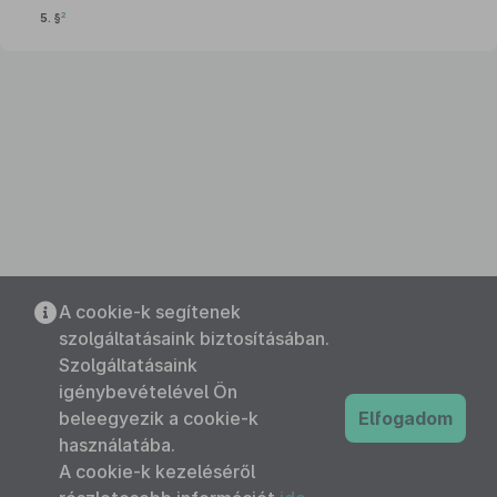
2
5. §
A cookie-k segítenek
szolgáltatásaink biztosításában.
Szolgáltatásaink
igénybevételével Ön
beleegyezik a cookie-k
Elfogadom
használatába.
A cookie-k kezeléséről