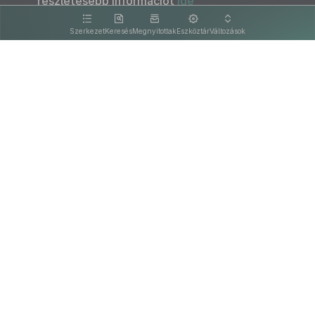
részletesebb információt
ide
kattintva olvashat.
Szerkezet
Keresés
Megnyitottak
Eszköztár
Változások
Kapcsolat
Felhasználási feltételek
PDF
Akadálymentesítési nyilatkozat
Adatkezelési tájékoztató