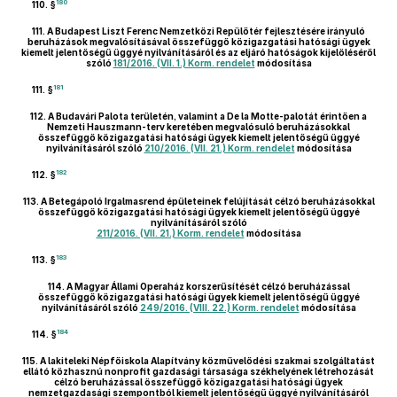
180
110. §
111.
A Budapest Liszt Ferenc Nemzetközi Repülőtér fejlesztésére irányuló
beruházások megvalósításával összefüggő közigazgatási hatósági ügyek
kiemelt jelentőségű üggyé nyilvánításáról és az eljáró hatóságok kijelöléséről
szóló
181/2016. (VII. 1.) Korm. rendelet
módosítása
181
111. §
112.
A Budavári Palota területén, valamint a De la Motte-palotát érintően a
Nemzeti Hauszmann-terv keretében megvalósuló beruházásokkal
összefüggő közigazgatási hatósági ügyek kiemelt jelentőségű üggyé
nyilvánításáról szóló
210/2016. (VII. 21.) Korm. rendelet
módosítása
182
112. §
113.
A Betegápoló Irgalmasrend épületeinek felújítását célzó beruházásokkal
összefüggő közigazgatási hatósági ügyek kiemelt jelentőségű üggyé
nyilvánításáról szóló
211/2016. (VII. 21.) Korm. rendelet
módosítása
183
113. §
114.
A Magyar Állami Operaház korszerűsítését célzó beruházással
összefüggő közigazgatási hatósági ügyek kiemelt jelentőségű üggyé
nyilvánításáról szóló
249/2016. (VIII. 22.) Korm. rendelet
módosítása
184
114. §
115.
A lakiteleki Népfőiskola Alapítvány közművelődési szakmai szolgáltatást
ellátó közhasznú nonprofit gazdasági társasága székhelyének létrehozását
célzó beruházással összefüggő közigazgatási hatósági ügyek
nemzetgazdasági szempontból kiemelt jelentőségű üggyé nyilvánításáról