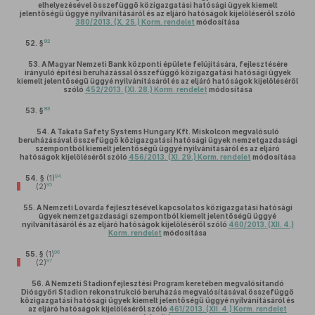
elhelyezésével összefüggő közigazgatási hatósági ügyek kiemelt
jelentőségű üggyé nyilvánításáról és az eljáró hatóságok kijelöléséről szóló
380/2013. (X. 25.) Korm. rendelet
módosítása
92
52. §
53.
A Magyar Nemzeti Bank központi épülete felújítására, fejlesztésére
irányuló építési beruházással összefüggő közigazgatási hatósági ügyek
kiemelt jelentőségű üggyé nyilvánításáról és az eljáró hatóságok kijelöléséről
szóló
452/2013. (XI. 28.) Korm. rendelet
módosítása
93
53. §
54.
A Takata Safety Systems Hungary Kft. Miskolcon megvalósuló
beruházásával összefüggő közigazgatási hatósági ügyek nemzetgazdasági
szempontból kiemelt jelentőségű üggyé nyilvánításáról és az eljáró
hatóságok kijelöléséről szóló
456/2013. (XI. 29.) Korm. rendelet
módosítása
94
54. §
(1)
95
(2)
55.
A Nemzeti Lovarda fejlesztésével kapcsolatos közigazgatási hatósági
ügyek nemzetgazdasági szempontból kiemelt jelentőségű üggyé
nyilvánításáról és az eljáró hatóságok kijelöléséről szóló
460/2013. (XII. 4.)
Korm. rendelet
módosítása
96
55. §
(1)
97
(2)
56.
A Nemzeti Stadionfejlesztési Program keretében megvalósítandó
Diósgyőri Stadion rekonstrukció beruházás megvalósításával összefüggő
közigazgatási hatósági ügyek kiemelt jelentőségű üggyé nyilvánításáról és
az eljáró hatóságok kijelöléséről szóló
461/2013. (XII. 4.) Korm. rendelet