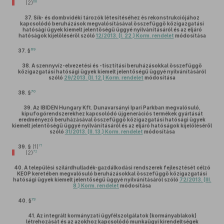
68
(2)
37.
Sík- és dombvidéki tározók létesítéséhez és rekonstrukciójához
kapcsolódó beruházások megvalósításával összefüggő közigazgatási
hatósági ügyek kiemelt jelentőségű üggyé nyilvánításáról és az eljáró
hatóságok kijelöléséről szóló
12/2013. (I. 22.) Korm. rendelet
módosítása
69
37. §
38.
A szennyvíz-elvezetési és -tisztítási beruházásokkal összefüggő
közigazgatási hatósági ügyek kiemelt jelentőségű üggyé nyilvánításáról
szóló
29/2013. (II. 12.) Korm. rendelet
módosítása
70
38. §
39.
Az IBIDEN Hungary Kft. Dunavarsányi Ipari Parkban megvalósuló,
kipufogórendszerekhez kapcsolódó újgenerációs termékek gyártását
eredményező beruházásával összefüggő közigazgatási hatósági ügyek
kiemelt jelentőségű üggyé nyilvánításáról és az eljáró hatóságok kijelöléséről
szóló
31/2013. (II. 13.) Korm. rendelet
módosítása
71
39. §
(1)
72
(2)
40.
A települési szilárdhulladék-gazdálkodási rendszerek fejlesztését célzó
KEOP keretében megvalósuló beruházásokkal összefüggő közigazgatási
hatósági ügyek kiemelt jelentőségű üggyé nyilvánításáról szóló
72/2013. (III.
8.) Korm. rendelet
módosítása
73
40. §
41.
Az integrált kormányzati ügyfélszolgálatok (kormányablakok)
létrehozását és az azokhoz kapcsolódó munkaügyi kirendeltségek