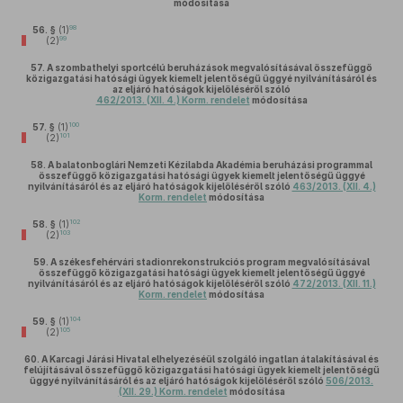
módosítása
98
56. §
(1)
99
(2)
57.
A szombathelyi sportcélú beruházások megvalósításával összefüggő
közigazgatási hatósági ügyek kiemelt jelentőségű üggyé nyilvánításáról és
az eljáró hatóságok kijelöléséről szóló
462/2013. (XII. 4.) Korm. rendelet
módosítása
100
57. §
(1)
101
(2)
58.
A balatonboglári Nemzeti Kézilabda Akadémia beruházási programmal
összefüggő közigazgatási hatósági ügyek kiemelt jelentőségű üggyé
nyilvánításáról és az eljáró hatóságok kijelöléséről szóló
463/2013. (XII. 4.)
Korm. rendelet
módosítása
102
58. §
(1)
103
(2)
59.
A székesfehérvári stadionrekonstrukciós program megvalósításával
összefüggő közigazgatási hatósági ügyek kiemelt jelentőségű üggyé
nyilvánításáról és az eljáró hatóságok kijelöléséről szóló
472/2013. (XII. 11.)
Korm. rendelet
módosítása
104
59. §
(1)
105
(2)
60.
A Karcagi Járási Hivatal elhelyezéséül szolgáló ingatlan átalakításával és
felújításával összefüggő közigazgatási hatósági ügyek kiemelt jelentőségű
üggyé nyilvánításáról és az eljáró hatóságok kijelöléséről szóló
506/2013.
(XII. 29.) Korm. rendelet
módosítása