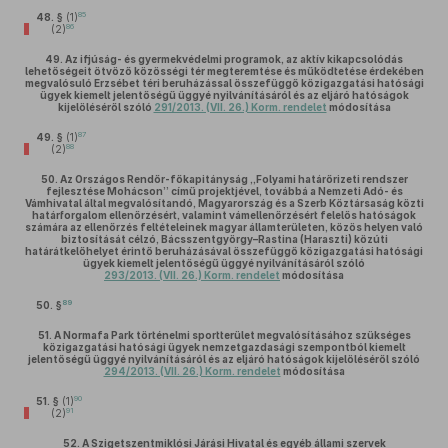
85
48. §
(1)
86
(2)
49.
Az ifjúság- és gyermekvédelmi programok, az aktív kikapcsolódás
lehetőségeit ötvöző közösségi tér megteremtése és működtetése érdekében
megvalósuló Erzsébet téri beruházással összefüggő közigazgatási hatósági
ügyek kiemelt jelentőségű üggyé nyilvánításáról és az eljáró hatóságok
kijelöléséről szóló
291/2013. (VII. 26.) Korm. rendelet
módosítása
87
49. §
(1)
88
(2)
50.
Az Országos Rendőr-főkapitányság „Folyami határőrizeti rendszer
fejlesztése Mohácson” című projektjével, továbbá a Nemzeti Adó- és
Vámhivatal által megvalósítandó, Magyarország és a Szerb Köztársaság közti
határforgalom ellenőrzésért, valamint vámellenőrzésért felelős hatóságok
számára az ellenőrzés feltételeinek magyar államterületen, közös helyen való
biztosítását célzó, Bácsszentgyörgy–Rastina (Haraszti) közúti
határátkelőhelyet érintő beruházásával összefüggő közigazgatási hatósági
ügyek kiemelt jelentőségű üggyé nyilvánításáról szóló
293/2013. (VII. 26.) Korm. rendelet
módosítása
89
50. §
51.
A Normafa Park történelmi sportterület megvalósításához szükséges
közigazgatási hatósági ügyek nemzetgazdasági szempontból kiemelt
jelentőségű üggyé nyilvánításáról és az eljáró hatóságok kijelöléséről szóló
294/2013. (VII. 26.) Korm. rendelet
módosítása
90
51. §
(1)
91
(2)
52.
A Szigetszentmiklósi Járási Hivatal és egyéb állami szervek