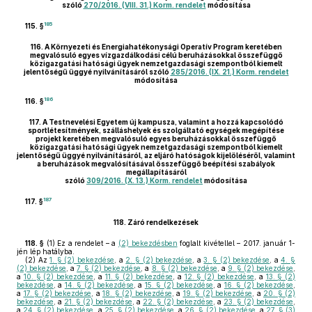
szóló
270/2016. (VIII. 31.) Korm. rendelet
módosítása
185
115. §
116.
A Környezeti és Energiahatékonysági Operatív Program keretében
megvalósuló egyes vízgazdálkodási célú beruházásokkal összefüggő
közigazgatási hatósági ügyek nemzetgazdasági szempontból kiemelt
jelentőségű üggyé nyilvánításáról szóló
285/2016. (IX. 21.) Korm. rendelet
módosítása
186
116. §
117.
A Testnevelési Egyetem új kampusza, valamint a hozzá kapcsolódó
sportlétesítmények, szálláshelyek és szolgáltató egységek megépítése
projekt keretében megvalósuló egyes beruházásokkal összefüggő
közigazgatási hatósági ügyek nemzetgazdasági szempontból kiemelt
jelentőségű üggyé nyilvánításáról, az eljáró hatóságok kijelöléséről, valamint
a beruházások megvalósításával összefüggő beépítési szabályok
megállapításáról
szóló
309/2016. (X. 13.) Korm. rendelet
módosítása
187
117. §
118.
Záró rendelkezések
118. §
(1)
Ez a rendelet – a
(2) bekezdésben
foglalt kivétellel – 2017. január 1-
jén lép hatályba.
(2)
Az
1. § (2) bekezdése
, a
2. § (2) bekezdése
, a
3. § (2) bekezdése
, a
4. §
(2) bekezdése
, a
7. § (2) bekezdése
, a
8. § (2) bekezdése
, a
9. § (2) bekezdése
,
a
10. § (2) bekezdése
, a
11. § (2) bekezdése
, a
12. § (2) bekezdése
, a
13. § (2)
bekezdése
, a
14. § (2) bekezdése
, a
15. § (2) bekezdése
, a
16. § (2) bekezdése
,
a
17. § (2) bekezdése
, a
18. § (2) bekezdése
, a
19. § (2) bekezdése
, a
20. § (2)
bekezdése
, a
21. § (2) bekezdése
, a
22. § (2) bekezdése
, a
23. § (2) bekezdése
,
a
24. § (2) bekezdése
, a
25. § (2) bekezdése
, a
26. § (2) bekezdése
, a
27. § (3)