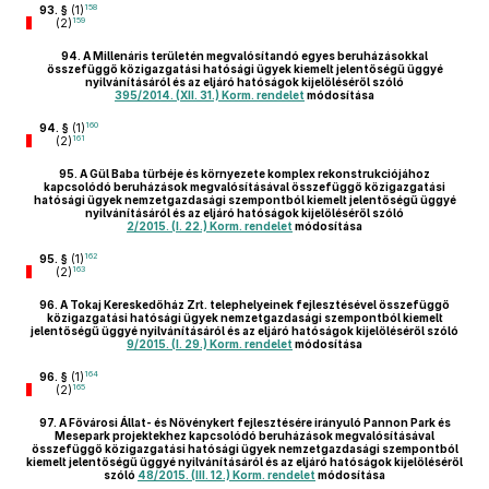
158
93. §
(1)
159
(2)
94.
A Millenáris területén megvalósítandó egyes beruházásokkal
összefüggő közigazgatási hatósági ügyek kiemelt jelentőségű üggyé
nyilvánításáról és az eljáró hatóságok kijelöléséről szóló
395/2014. (XII. 31.) Korm. rendelet
módosítása
160
94. §
(1)
161
(2)
95.
A Gül Baba türbéje és környezete komplex rekonstrukciójához
kapcsolódó beruházások megvalósításával összefüggő közigazgatási
hatósági ügyek nemzetgazdasági szempontból kiemelt jelentőségű üggyé
nyilvánításáról és az eljáró hatóságok kijelöléséről szóló
2/2015. (I. 22.) Korm. rendelet
módosítása
162
95. §
(1)
163
(2)
96.
A Tokaj Kereskedőház Zrt. telephelyeinek fejlesztésével összefüggő
közigazgatási hatósági ügyek nemzetgazdasági szempontból kiemelt
jelentőségű üggyé nyilvánításáról és az eljáró hatóságok kijelöléséről szóló
9/2015. (I. 29.) Korm. rendelet
módosítása
164
96. §
(1)
165
(2)
97.
A Fővárosi Állat- és Növénykert fejlesztésére irányuló Pannon Park és
Mesepark projektekhez kapcsolódó beruházások megvalósításával
összefüggő közigazgatási hatósági ügyek nemzetgazdasági szempontból
kiemelt jelentőségű üggyé nyilvánításáról és az eljáró hatóságok kijelöléséről
szóló
48/2015. (III. 12.) Korm. rendelet
módosítása