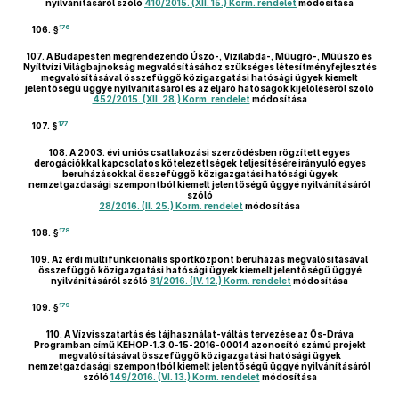
nyilvánításáról szóló
410/2015. (XII. 15.) Korm. rendelet
módosítása
176
106. §
107.
A Budapesten megrendezendő Úszó-, Vízilabda-, Műugró-, Műúszó és
Nyíltvízi Világbajnokság megvalósításához szükséges létesítményfejlesztés
megvalósításával összefüggő közigazgatási hatósági ügyek kiemelt
jelentőségű üggyé nyilvánításáról és az eljáró hatóságok kijelöléséről szóló
452/2015. (XII. 28.) Korm. rendelet
módosítása
177
107. §
108.
A 2003. évi uniós csatlakozási szerződésben rögzített egyes
derogációkkal kapcsolatos kötelezettségek teljesítésére irányuló egyes
beruházásokkal összefüggő közigazgatási hatósági ügyek
nemzetgazdasági szempontból kiemelt jelentőségű üggyé nyilvánításáról
szóló
28/2016. (II. 25.) Korm. rendelet
módosítása
178
108. §
109.
Az érdi multifunkcionális sportközpont beruházás megvalósításával
összefüggő közigazgatási hatósági ügyek kiemelt jelentőségű üggyé
nyilvánításáról szóló
81/2016. (IV. 12.) Korm. rendelet
módosítása
179
109. §
110.
A Vízvisszatartás és tájhasználat-váltás tervezése az Ős-Dráva
Programban című KEHOP-1.3.0-15-2016-00014 azonosító számú projekt
megvalósításával összefüggő közigazgatási hatósági ügyek
nemzetgazdasági szempontból kiemelt jelentőségű üggyé nyilvánításáról
szóló
149/2016. (VI. 13.) Korm. rendelet
módosítása