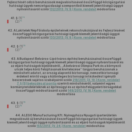
fejlesztését célzó beruházások megvalósításával összefüggő közigazgatási
hatósági ügyek nemzetgazdasági szempontból kiemelt jelentőségű üggyé
nyilvánításáról szóló
132/2013. (V. 9.) Korm. rendelet
módosítása
74
41. §
(1)
75
(2)
42.
A Lakitelek Népfőiskola épületeinek rekonstrukciójával és fejlesztésével
összefüggő közigazgatási hatósági ügyek kiemelt jelentőségű üggyé
nyilvánításáról szóló
133/2013. (V. 9.) Korm. rendelet
módosítása
76
42. §
(1)
77
(2)
43.
A Budapest Belváros-Lipótváros építési beruházásaival összefüggő
közigazgatási hatósági ügyek kiemelt jelentőségű üggyé nyilvánításáról és
az eljáró hatóságok kijelöléséről, „A belvárosi Olimpia Park és a környező
utcák teljes körű felújításának kivitelezése” tárgyú beruházásnak a
minősített adatot, az ország alapvető biztonsági, nemzetbiztonsági
érdekeit érintő vagy a különleges biztonsági intézkedést igénylő
beszerzések sajátos szabályairól szóló
218/2011. (X. 19.) Korm. rendelet
7. § (5) bekezdés
a)
pontja
szerinti minősítéséről, valamint egyes
kormányrendeleteknek az építésügyi és az építésfelügyeleti bírságokkal
összefüggő módosításáról szóló
149/2013. (V. 16.) Korm. rendelet
módosítása
78
43. §
(1)
79
(2)
44.
A LEGO Manufacturing Kft. Nyíregyháza Nyugati iparterületén
megvalósuló új beruházásával összefüggő közigazgatási hatósági ügyek
kiemelt jelentőségű üggyé nyilvánításáról és az eljáró hatóságok kijelöléséről
szóló
155/2013. (V. 24.) Korm. rendelet
módosítása