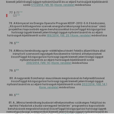
kiemelt jelentőségű üggyé nyilvánításáról és az eljáró hatóságok kijelöléséről
szóló
177/2014. (VII. 18.) Korm. rendelet
módosítása
132
77. §
(1)
133
(2)
78.
A Környezet és Energia Operatív Program KEOP-2012-5.6.0 kódszámú,
„Központi költségvetési szervek energiahatékonysági beruházásai” című
projekthez kapcsolódó egyes beruházásokkal összefüggő közigazgatási
hatósági ügyek kiemelt jelentőségű üggyé nyilvánításáról és az eljáró
hatóságok kijelöléséről szóló
189/2014. (VII. 25.) Korm. rendelet
módosítása
134
78. §
79.
A Miniszterelnökség agrár-vidékfejlesztésért felelős államtitkára által
irányított szervezeti egységek Kecskemétre történő áthelyezésével
összefüggő közigazgatási hatósági ügyek kiemelt jelentőségű üggyé
nyilvánításáról és az eljáró hatóságok kijelöléséről szóló
200/2014. (VIII. 14.) Korm. rendelet
módosítása
135
79. §
80.
A nagycenki Széchenyi-mauzóleum megóvásával és helyreállításával
összefüggő közigazgatási hatósági ügyek kiemelt jelentőségű üggyé
nyilvánításáról és az eljáró hatóságok kijelöléséről szóló
202/2014. (VIII. 14.)
Korm. rendelet
módosítása
136
80. §
81.
A „Miniszterelnökség budavári elhelyezéséhez szükséges felújítási és
építési feladatok a budai várnegyed területén” programhoz kapcsolódó
beruházások megvalósításával összefüggő közigazgatási hatósági ügyek
nemzetgazdasági szempontból kiemelt jelentőségű üggyé nyilvánításáról és