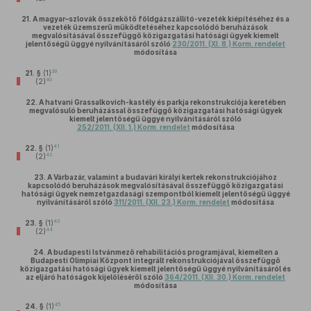
21.
A magyar–szlovák összekötő földgázszállító-vezeték kiépítéséhez és a
vezeték üzemszerű működtetéséhez kapcsolódó beruházások
megvalósításával összefüggő közigazgatási hatósági ügyek kiemelt
jelentőségű üggyé nyilvánításáról szóló
230/2011. (XI. 8.) Korm. rendelet
módosítása
39
21. §
(1)
40
(2)
22.
A hatvani Grassalkovich-kastély és parkja rekonstrukciója keretében
megvalósuló beruházással összefüggő közigazgatási hatósági ügyek
kiemelt jelentőségű üggyé nyilvánításáról szóló
252/2011. (XII. 1.) Korm. rendelet
módosítása
41
22. §
(1)
42
(2)
23.
A Várbazár, valamint a budavári királyi kertek rekonstrukciójához
kapcsolódó beruházások megvalósításával összefüggő közigazgatási
hatósági ügyek nemzetgazdasági szempontból kiemelt jelentőségű üggyé
nyilvánításáról szóló
311/2011. (XII. 23.) Korm. rendelet
módosítása
43
23. §
(1)
44
(2)
24.
A budapesti Istvánmező rehabilitációs programjával, kiemelten a
Budapesti Olimpiai Központ integrált rekonstrukciójával összefüggő
közigazgatási hatósági ügyek kiemelt jelentőségű üggyé nyilvánításáról és
az eljáró hatóságok kijelöléséről szóló
364/2011. (XII. 30.) Korm. rendelet
módosítása
45
24. §
(1)