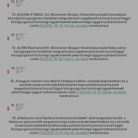
21
12. §
(1)
22
(2)
13.
A DUNA-ETANOL Zrt. Bioetanol-Biogáz-Kiserőmű projekt Dunaalmás
község közigazgatási területén megvalósuló nagyberuházással összefüggő
közigazgatási hatósági ügyek kiemelt jelentőségű üggyé nyilvánításáról
szóló
60/2010. (III. 18.) Korm. rendelet
módosítása
23
13. §
(1)
24
(2)
14.
Az EM-Bioetanol Kft. Bioetanol-Biogáz-Kiserőmű projekt Kaba város
közigazgatási területén megvalósuló nagyberuházással összefüggő
közigazgatási hatósági ügyek kiemelt jelentőségű üggyé nyilvánításáról
szóló
61/2010. (III. 18.) Korm. rendelet
módosítása
25
14. §
(1)
26
(2)
15.
A magyar–horvát összekötő földgázszállító-vezeték kiépítéséhez és a
vezeték üzemszerű működtetéséhez kapcsolódó beruházások
megvalósításával összefüggő közigazgatási hatósági ügyek kiemelt
jelentőségű üggyé nyilvánításáról szóló
173/2010. (V. 13.) Korm. rendelet
módosítása
27
15. §
(1)
28
(2)
16.
A Nabucco Gas Pipeline International GmbH. által megvalósítandó, a
Nabucco gázvezeték magyarországi szakaszának kiépítéséhez és a vezeték
üzemszerű működtetéséhez kapcsolódó beruházással összefüggő
közigazgatási hatósági ügyek kiemelt jelentőségű üggyé nyilvánításáról
szóló
174/2010. (V. 13.) Korm. rendelet
módosítása