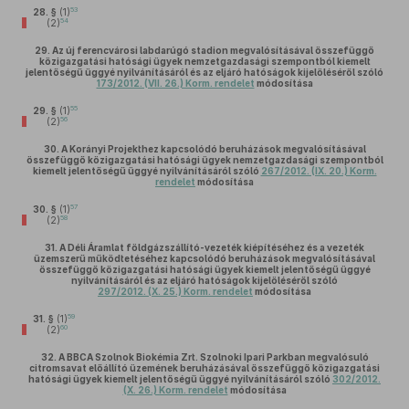
53
28. §
(1)
54
(2)
29.
Az új ferencvárosi labdarúgó stadion megvalósításával összefüggő
közigazgatási hatósági ügyek nemzetgazdasági szempontból kiemelt
jelentőségű üggyé nyilvánításáról és az eljáró hatóságok kijelöléséről szóló
173/2012. (VII. 26.) Korm. rendelet
módosítása
55
29. §
(1)
56
(2)
30.
A Korányi Projekthez kapcsolódó beruházások megvalósításával
összefüggő közigazgatási hatósági ügyek nemzetgazdasági szempontból
kiemelt jelentőségű üggyé nyilvánításáról szóló
267/2012. (IX. 20.) Korm.
rendelet
módosítása
57
30. §
(1)
58
(2)
31.
A Déli Áramlat földgázszállító-vezeték kiépítéséhez és a vezeték
üzemszerű működtetéséhez kapcsolódó beruházások megvalósításával
összefüggő közigazgatási hatósági ügyek kiemelt jelentőségű üggyé
nyilvánításáról és az eljáró hatóságok kijelöléséről szóló
297/2012. (X. 25.) Korm. rendelet
módosítása
59
31. §
(1)
60
(2)
32.
A BBCA Szolnok Biokémia Zrt. Szolnoki Ipari Parkban megvalósuló
citromsavat előállító üzemének beruházásával összefüggő közigazgatási
hatósági ügyek kiemelt jelentőségű üggyé nyilvánításáról szóló
302/2012.
(X. 26.) Korm. rendelet
módosítása