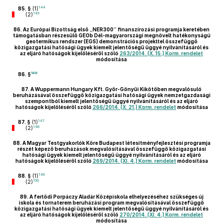
144
85. §
(1)
145
(2)
86.
Az Európai Bizottság első „NER300” finanszírozási programja keretében
támogatásban részesülő GEOb Dél-magyarországi megnövelt hatékonyságú
geotermikus rendszer (EGS) demonstrációs projekttel összefüggő
közigazgatási hatósági ügyek kiemelt jelentőségű üggyé nyilvánításáról és
az eljáró hatóságok kijelöléséről szóló
263/2014. (X. 15.) Korm. rendelet
módosítása
146
86. §
87.
A Wuppermann Hungary Kft. Győr-Gönyűi Kikötőben megvalósuló
beruházásával összefüggő közigazgatási hatósági ügyek nemzetgazdasági
szempontból kiemelt jelentőségű üggyé nyilvánításáról és az eljáró
hatóságok kijelöléséről szóló
266/2014. (X. 21.) Korm. rendelet
módosítása
147
87. §
(1)
148
(2)
88.
A Magyar Testgyakorlók Köre Budapest létesítményfejlesztési programja
részét képező beruházások megvalósításával összefüggő közigazgatási
hatósági ügyek kiemelt jelentőségű üggyé nyilvánításáról és az eljáró
hatóságok kijelöléséről szóló
269/2014. (XI. 4.) Korm. rendelet
módosítása
149
88. §
(1)
150
(2)
89.
A fertődi Porpáczy Aladár Középiskola elhelyezéséhez szükséges új
iskola és tornaterem beruházási program megvalósításával összefüggő
közigazgatási hatósági ügyek kiemelt jelentőségű üggyé nyilvánításáról és
az eljáró hatóságok kijelöléséről szóló
270/2014. (XI. 4.) Korm. rendelet
módosítása