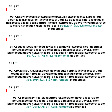
151
89. §
(1)
152
(2)
90.
A Nagykovácsi Kastélypark Komplexum fejlesztéséhez kapcsolódó
beruházások megvalósításával összefüggő közigazgatási hatósági ügyek
nemzetgazdasági szempontból kiemelt jelentőségű üggyé nyilvánításáról és
az eljáró hatóságok kijelöléséről szóló
304/2014. (XII. 5.) Korm. rendelet
módosítása
153
90. §
(1)
154
(2)
91.
Az egyes ivóvízminőség-javítási, szennyvíz-elvezetési és -tisztítási
beruházásokkal összefüggő közigazgatási hatósági ügyek kiemelt
jelentőségű üggyé nyilvánításáról és az eljáró hatóságok kijelöléséről szóló
307/2014. (XII. 5.) Korm. rendelet
módosítása
155
91. §
92.
A HCM 1890 Kft. Miskolcon megvalósuló beruházásával összefüggő
közigazgatási hatósági ügyek nemzetgazdasági szempontból kiemelt
jelentőségű üggyé nyilvánításáról és az eljáró hatóságok kijelöléséről szóló
393/2014. (XII. 31.) Korm. rendelet
módosítása
156
92. §
(1)
157
(2)
93.
Az Esterházy-kastélyegyüttes rekonstrukciójával összefüggő
beruházásokkal kapcsolatos közigazgatási hatósági ügyek kiemelt
jelentőségű üggyé nyilvánításáról és az eljáró hatóságok kijelöléséről szóló
394/2014. (XII. 31.) Korm. rendelet
módosítása