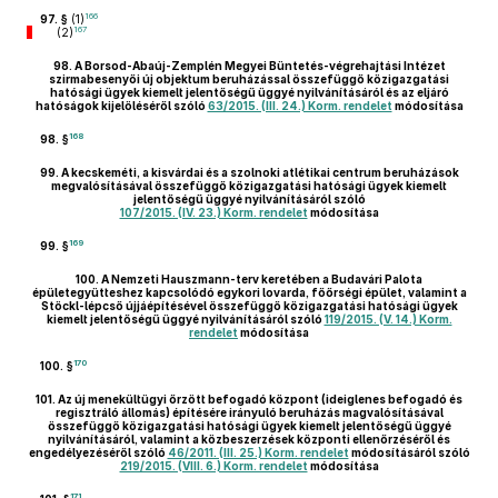
166
97. §
(1)
167
(2)
98.
A Borsod-Abaúj-Zemplén Megyei Büntetés-végrehajtási Intézet
szirmabesenyői új objektum beruházással összefüggő közigazgatási
hatósági ügyek kiemelt jelentőségű üggyé nyilvánításáról és az eljáró
hatóságok kijelöléséről szóló
63/2015. (III. 24.) Korm. rendelet
módosítása
168
98. §
99.
A kecskeméti, a kisvárdai és a szolnoki atlétikai centrum beruházások
megvalósításával összefüggő közigazgatási hatósági ügyek kiemelt
jelentőségű üggyé nyilvánításáról szóló
107/2015. (IV. 23.) Korm. rendelet
módosítása
169
99. §
100.
A Nemzeti Hauszmann-terv keretében a Budavári Palota
épületegyütteshez kapcsolódó egykori lovarda, főőrségi épület, valamint a
Stöckl-lépcső újjáépítésével összefüggő közigazgatási hatósági ügyek
kiemelt jelentőségű üggyé nyilvánításáról szóló
119/2015. (V. 14.) Korm.
rendelet
módosítása
170
100. §
101.
Az új menekültügyi őrzött befogadó központ (ideiglenes befogadó és
regisztráló állomás) építésére irányuló beruházás magvalósításával
összefüggő közigazgatási hatósági ügyek kiemelt jelentőségű üggyé
nyilvánításáról, valamint a közbeszerzések központi ellenőrzéséről és
engedélyezéséről szóló
46/2011. (III. 25.) Korm. rendelet
módosításáról szóló
219/2015. (VIII. 6.) Korm. rendelet
módosítása
171