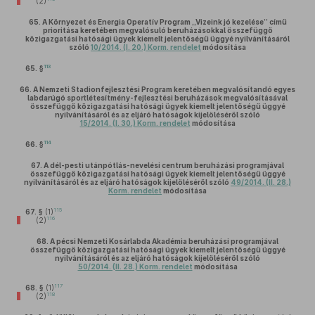
(2)
65.
A Környezet és Energia Operatív Program „Vizeink jó kezelése” című
prioritása keretében megvalósuló beruházásokkal összefüggő
közigazgatási hatósági ügyek kiemelt jelentőségű üggyé nyilvánításáról
szóló
10/2014. (I. 20.) Korm. rendelet
módosítása
113
65. §
66.
A Nemzeti Stadionfejlesztési Program keretében megvalósítandó egyes
labdarúgó sportlétesítmény-fejlesztési beruházások megvalósításával
összefüggő közigazgatási hatósági ügyek kiemelt jelentőségű üggyé
nyilvánításáról és az eljáró hatóságok kijelöléséről szóló
15/2014. (I. 30.) Korm. rendelet
módosítása
114
66. §
67.
A dél-pesti utánpótlás-nevelési centrum beruházási programjával
összefüggő közigazgatási hatósági ügyek kiemelt jelentőségű üggyé
nyilvánításáról és az eljáró hatóságok kijelöléséről szóló
49/2014. (II. 28.)
Korm. rendelet
módosítása
115
67. §
(1)
116
(2)
68.
A pécsi Nemzeti Kosárlabda Akadémia beruházási programjával
összefüggő közigazgatási hatósági ügyek kiemelt jelentőségű üggyé
nyilvánításáról és az eljáró hatóságok kijelöléséről szóló
50/2014. (II. 28.) Korm. rendelet
módosítása
117
68. §
(1)
118
(2)