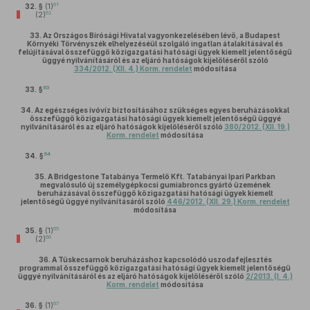
61
32. §
(1)
62
(2)
33.
Az Országos Bírósági Hivatal vagyonkezelésében lévő, a Budapest
Környéki Törvényszék elhelyezéséül szolgáló ingatlan átalakításával és
felújításával összefüggő közigazgatási hatósági ügyek kiemelt jelentőségű
üggyé nyilvánításáról és az eljáró hatóságok kijelöléséről szóló
334/2012. (XII. 4.) Korm. rendelet
módosítása
63
33. §
34.
Az egészséges ivóvíz biztosításához szükséges egyes beruházásokkal
összefüggő közigazgatási hatósági ügyek kiemelt jelentőségű üggyé
nyilvánításáról és az eljáró hatóságok kijelöléséről szóló
380/2012. (XII. 19.)
Korm. rendelet
módosítása
64
34. §
35.
A Bridgestone Tatabánya Termelő Kft. Tatabányai Ipari Parkban
megvalósuló új személygépkocsi gumiabroncs gyártó üzemének
beruházásával összefüggő közigazgatási hatósági ügyek kiemelt
jelentőségű üggyé nyilvánításáról szóló
446/2012. (XII. 29.) Korm. rendelet
módosítása
65
35. §
(1)
66
(2)
36.
A Tüskecsarnok beruházáshoz kapcsolódó uszodafejlesztés
programmal összefüggő közigazgatási hatósági ügyek kiemelt jelentőségű
üggyé nyilvánításáról és az eljáró hatóságok kijelöléséről szóló
2/2013. (I. 4.)
Korm. rendelet
módosítása
67
36. §
(1)