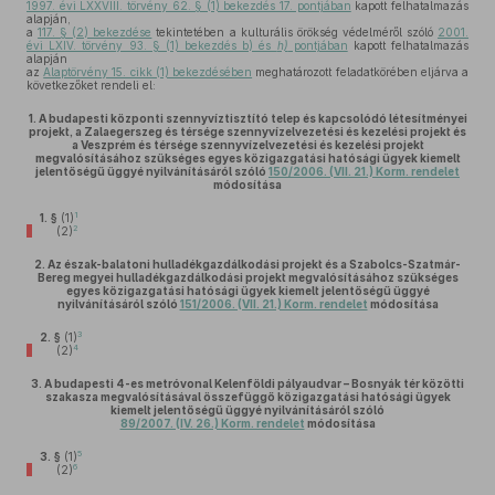
1997. évi LXXVIII. törvény 62. § (1) bekezdés 17. pontjában
kapott felhatalmazás
alapján,
a
117. § (2) bekezdése
tekintetében a kulturális örökség védelméről szóló
2001.
évi LXIV. törvény 93. § (1) bekezdés b) és
h)
pontjában
kapott felhatalmazás
alapján
az
Alaptörvény 15. cikk (1) bekezdésében
meghatározott feladatkörében eljárva a
következőket rendeli el:
1.
A budapesti központi szennyvíztisztító telep és kapcsolódó létesítményei
projekt, a Zalaegerszeg és térsége szennyvízelvezetési és kezelési projekt és
a Veszprém és térsége szennyvízelvezetési és kezelési projekt
megvalósításához szükséges egyes közigazgatási hatósági ügyek kiemelt
jelentőségű üggyé nyilvánításáról szóló
150/2006. (VII. 21.) Korm. rendelet
módosítása
1
1. §
(1)
2
(2)
2.
Az észak-balatoni hulladékgazdálkodási projekt és a Szabolcs-Szatmár-
Bereg megyei hulladékgazdálkodási projekt megvalósításához szükséges
egyes közigazgatási hatósági ügyek kiemelt jelentőségű üggyé
nyilvánításáról szóló
151/2006. (VII. 21.) Korm. rendelet
módosítása
3
2. §
(1)
4
(2)
3.
A budapesti 4-es metróvonal Kelenföldi pályaudvar – Bosnyák tér közötti
szakasza megvalósításával összefüggő közigazgatási hatósági ügyek
kiemelt jelentőségű üggyé nyilvánításáról szóló
89/2007. (IV. 26.) Korm. rendelet
módosítása
5
3. §
(1)
6
(2)