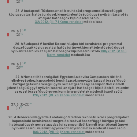
46
(2)
25.
A budapesti Tüskecsarnok beruházási programmal összefüggő
közigazgatási hatósági ügyek kiemelt jelentőségű üggyé nyilvánításáról és
az eljáró hatóságok kijelöléséről szóló
32/2012. (III. 7.) Korm. rendelet
módosítása
47
25. §
(1)
48
(2)
26.
A Budapest V. kerület Kossuth Lajos téri beruházási programmal
összefüggő közigazgatási hatósági ügyek kiemelt jelentőségű üggyé
nyilvánításáról és az eljáró hatóságok kijelöléséről szóló
100/2012. (V. 16.)
Korm. rendelet
módosítása
49
26. §
(1)
50
(2)
27.
A Nemzeti Közszolgálati Egyetem Ludovika Campusban történő
elhelyezéséhez kapcsolódó beruházások megvalósításával összefüggő
közigazgatási hatósági ügyek nemzetgazdasági szempontból kiemelt
jelentőségű üggyé nyilvánításáról, az eljáró hatóságok kijelöléséről, valamint
az ezzel összefüggő egyes kormányrendeletek módosításáról szóló
126/2012. (VI. 26.) Korm. rendelet
módosítása
51
27. §
(1)–(2)
52
(3)
28.
A debreceni Nagyerdei Labdarúgó Stadion rekonstrukciós programjához
kapcsolódó beruházások megvalósításával összefüggő közigazgatási
hatósági ügyek nemzetgazdasági szempontból kiemelt jelentőségű üggyé
nyilvánításáról, valamint egyes kormányrendeletek módosításáról szóló
166/2012. (VII. 19.) Korm. rendelet
módosítása