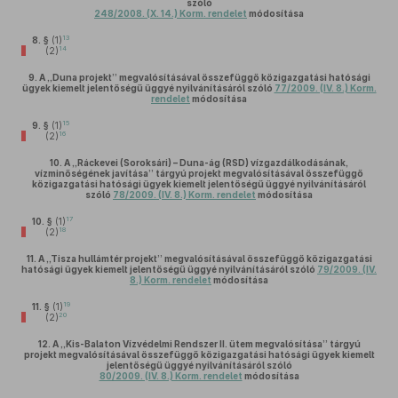
szóló
248/2008. (X. 14.) Korm. rendelet
módosítása
13
8. §
(1)
14
(2)
9.
A „Duna projekt” megvalósításával összefüggő közigazgatási hatósági
ügyek kiemelt jelentőségű üggyé nyilvánításáról szóló
77/2009. (IV. 8.) Korm.
rendelet
módosítása
15
9. §
(1)
16
(2)
10.
A „Ráckevei (Soroksári) – Duna-ág (RSD) vízgazdálkodásának,
vízminőségének javítása” tárgyú projekt megvalósításával összefüggő
közigazgatási hatósági ügyek kiemelt jelentőségű üggyé nyilvánításáról
szóló
78/2009. (IV. 8.) Korm. rendelet
módosítása
17
10. §
(1)
18
(2)
11.
A „Tisza hullámtér projekt” megvalósításával összefüggő közigazgatási
hatósági ügyek kiemelt jelentőségű üggyé nyilvánításáról szóló
79/2009. (IV.
8.) Korm. rendelet
módosítása
19
11. §
(1)
20
(2)
12.
A „Kis-Balaton Vízvédelmi Rendszer II. ütem megvalósítása” tárgyú
projekt megvalósításával összefüggő közigazgatási hatósági ügyek kiemelt
jelentőségű üggyé nyilvánításáról szóló
80/2009. (IV. 8.) Korm. rendelet
módosítása