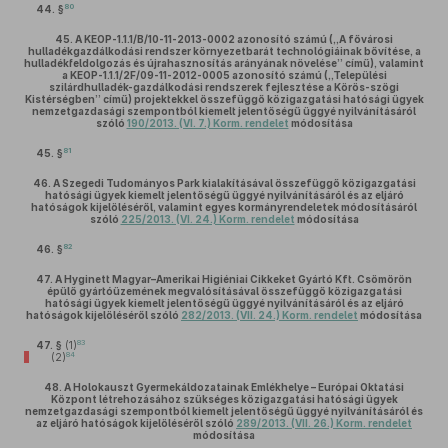
80
44. §
45.
A KEOP-1.1.1/B/10-11-2013-0002 azonosító számú („A fővárosi
hulladékgazdálkodási rendszer környezetbarát technológiáinak bővítése, a
hulladékfeldolgozás és újrahasznosítás arányának növelése” című), valamint
a KEOP-1.1.1/2F/09-11-2012-0005 azonosító számú („Települési
szilárdhulladék-gazdálkodási rendszerek fejlesztése a Körös-szögi
Kistérségben” című) projektekkel összefüggő közigazgatási hatósági ügyek
nemzetgazdasági szempontból kiemelt jelentőségű üggyé nyilvánításáról
szóló
190/2013. (VI. 7.) Korm. rendelet
módosítása
81
45. §
46.
A Szegedi Tudományos Park kialakításával összefüggő közigazgatási
hatósági ügyek kiemelt jelentőségű üggyé nyilvánításáról és az eljáró
hatóságok kijelöléséről, valamint egyes kormányrendeletek módosításáról
szóló
225/2013. (VI. 24.) Korm. rendelet
módosítása
82
46. §
47.
A Hyginett Magyar–Amerikai Higiéniai Cikkeket Gyártó Kft. Csömörön
épülő gyártóüzemének megvalósításával összefüggő közigazgatási
hatósági ügyek kiemelt jelentőségű üggyé nyilvánításáról és az eljáró
hatóságok kijelöléséről szóló
282/2013. (VII. 24.) Korm. rendelet
módosítása
83
47. §
(1)
84
(2)
48.
A Holokauszt Gyermekáldozatainak Emlékhelye – Európai Oktatási
Központ létrehozásához szükséges közigazgatási hatósági ügyek
nemzetgazdasági szempontból kiemelt jelentőségű üggyé nyilvánításáról és
az eljáró hatóságok kijelöléséről szóló
289/2013. (VII. 26.) Korm. rendelet
módosítása