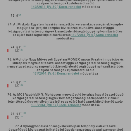
az eljáró hatóságok kijelöléséről szóló
143/2014. (IV. 30.) Korm. rendelet
módosítása
125
73. §
74.
A „Miskolci Egyetem hazai és nemzetközi versenyképességének komplex
megújítása” projekt komplex kivitelezési munkáival összefüggő
közigazgatási hatósági ügyek kiemelt jelentőségű üggyé nyilvánításáról és
az eljáró hatóságok kijelöléséről szóló
150/2014. (V. 6.) Korm. rendelet
módosítása
126
74. §
(1)
127
(2)
75.
A Moholy-Nagy Művészeti Egyetem MOME Campus Kreatív Innovációs és
Tudáspark megvalósításával összefüggő közigazgatási hatósági ügyek
nemzetgazdasági szempontból kiemelt jelentőségű üggyé nyilvánításáról és
az eljáró hatóságok kijelöléséről szóló
151/2014. (V. 6.) Korm. rendelet
módosítása
128
75. §
(1)
129
(2)
76.
Az MCS Vágóhíd Kft. Mohácson megvalósuló beruházásával összefüggő
közigazgatási hatósági ügyek nemzetgazdasági szempontból kiemelt
jelentőségű üggyé nyilvánításáról és az eljáró hatóságok kijelöléséről szóló
166/2014. (VII. 17.) Korm. rendelet
módosítása
130
76. §
(1)
131
(2)
77.
A Gyöngyöshalászon megvalósuló ipari telephely kialakításával
összefüggő közigazgatási hatósági ügyek nemzetgazdasági szempontból