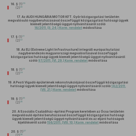
29
16. §
(1)
30
(2)
17.
Az AUDI HUNGÁRIA MOTOR KFT. Győr közigazgatási területén
megvalósuló nagyberuházásával összefüggő közigazgatási hatósági ügyek
kiemelt jelentőségű üggyé nyilvánításáról szóló
16/2011. (II. 24.) Korm. rendelet
módosítása
31
17. §
(1)
32
(2)
18.
Az ELI (Extreme Light Infrastructure) integrált európai kutatási
nagyberendezés magyarországi megvalósításával összefüggő
közigazgatási hatósági ügyek kiemelt jelentőségű üggyé nyilvánításáról
szóló
97/2011. (VI. 29.) Korm. rendelet
módosítása
33
18. §
(1)
34
(2)
19.
A Pesti Vigadó épületének rekonstrukciójával összefüggő közigazgatási
hatósági ügyek kiemelt jelentőségű üggyé nyilvánításáról szóló
142/2011.
(VII. 21.) Korm. rendelet
módosítása
35
19. §
(1)
36
(2)
20.
A Szociális Családiház-építési Program keretében az Ócsa területén
megvalósuló építési beruházással összefüggő közigazgatási hatósági
ügyek kiemelt jelentőségű üggyé nyilvánításáról és az eljáró hatóságok
kijelöléséről szóló
156/2011. (VIII. 10.) Korm. rendelet
módosítása
37
20. §
(1)
38
(2)