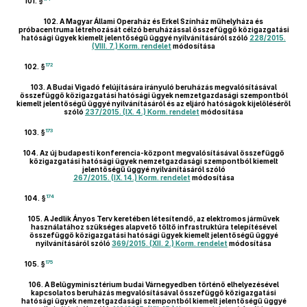
101. §
102.
A Magyar Állami Operaház és Erkel Színház műhelyháza és
próbacentruma létrehozását célzó beruházással összefüggő közigazgatási
hatósági ügyek kiemelt jelentőségű üggyé nyilvánításáról szóló
228/2015.
(VIII. 7.) Korm. rendelet
módosítása
172
102. §
103.
A Budai Vigadó felújítására irányuló beruházás megvalósításával
összefüggő közigazgatási hatósági ügyek nemzetgazdasági szempontból
kiemelt jelentőségű üggyé nyilvánításáról és az eljáró hatóságok kijelöléséről
szóló
237/2015. (IX. 4.) Korm. rendelet
módosítása
173
103. §
104.
Az új budapesti konferencia-központ megvalósításával összefüggő
közigazgatási hatósági ügyek nemzetgazdasági szempontból kiemelt
jelentőségű üggyé nyilvánításáról szóló
267/2015. (IX. 14.) Korm. rendelet
módosítása
174
104. §
105.
A Jedlik Ányos Terv keretében létesítendő, az elektromos járművek
használatához szükséges alapvető töltő infrastruktúra telepítésével
összefüggő közigazgatási hatósági ügyek kiemelt jelentőségű üggyé
nyilvánításáról szóló
369/2015. (XII. 2.) Korm. rendelet
módosítása
175
105. §
106.
A Belügyminisztérium budai Várnegyedben történő elhelyezésével
kapcsolatos beruházás megvalósításával összefüggő közigazgatási
hatósági ügyek nemzetgazdasági szempontból kiemelt jelentőségű üggyé