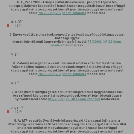
4.
A „Pécs 2010 – Európa Kulturális Fővárosa” program fejlesztési
kulcsprojektjeihez kapcsolódó beruházások megvalósításával összefüggő
közigazgatási hatósági ügyek kiemelt jelentőségű üggyé nyilvánításáról
szóló
74/2008. (IV. 3.) Korm. rendelet
módosítása
7
4. §
(1)
8
(2)
5.
Egyes vasúti beruházások megvalósításával összefüggő közigazgatási
hatósági ügyek
kiemelt jelentőségű üggyé nyilvánításáról szóló
75/2008. (IV. 3.) Korm.
rendelet
módosítása
9
5. §
6.
Záhony térségében a vasúti, valamint a belső közúti infrastruktúra
fejlesztéséhez kapcsolódó beruházások megvalósításával összefüggő
közigazgatási hatósági ügyek kiemelt jelentőségű üggyé nyilvánításáról
szóló
76/2008. (IV. 3.) Korm. rendelet
módosítása
10
6. §
7.
A Kecskemét közigazgatási területén megvalósuló nagyberuházással
összefüggő közigazgatási hatósági ügyek kiemelt jelentőségű üggyé
nyilvánításáról szóló
192/2008. (VII. 30.) Korm. rendelet
módosítása
11
7. §
(1)
12
(2)
8.
Az M7-es autópálya, Sávoly község északi közigazgatási határa, a
Marótvölgyi-csatorna és Szőkedencs község déli közigazgatási határa által
lehatárolt területen megvalósuló nagyberuházással összefüggő
közigazgatási hatósági ügyek kiemelt jelentőségű üggyé nyilvánításáról