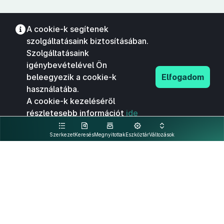
A cookie-k segítenek
szolgáltatásaink biztosításában.
Szolgáltatásaink
igénybevételével Ön
beleegyezik a cookie-k
Elfogadom
használatába.
A cookie-k kezeléséről
részletesebb információt
ide
kattintva olvashat.
Szerkezet
Keresés
Megnyitottak
Eszköztár
Változások