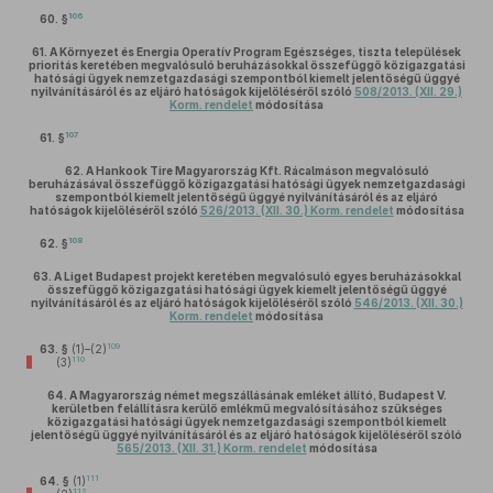
106
60. §
61.
A Környezet és Energia Operatív Program Egészséges, tiszta települések
prioritás keretében megvalósuló beruházásokkal összefüggő közigazgatási
hatósági ügyek nemzetgazdasági szempontból kiemelt jelentőségű üggyé
nyilvánításáról és az eljáró hatóságok kijelöléséről szóló
508/2013. (XII. 29.)
Korm. rendelet
módosítása
107
61. §
62.
A Hankook Tire Magyarország Kft. Rácalmáson megvalósuló
beruházásával összefüggő közigazgatási hatósági ügyek nemzetgazdasági
szempontból kiemelt jelentőségű üggyé nyilvánításáról és az eljáró
hatóságok kijelöléséről szóló
526/2013. (XII. 30.) Korm. rendelet
módosítása
108
62. §
63.
A Liget Budapest projekt keretében megvalósuló egyes beruházásokkal
összefüggő közigazgatási hatósági ügyek kiemelt jelentőségű üggyé
nyilvánításáról és az eljáró hatóságok kijelöléséről szóló
546/2013. (XII. 30.)
Korm. rendelet
módosítása
109
63. §
(1)–(2)
110
(3)
64.
A Magyarország német megszállásának emléket állító, Budapest V.
kerületben felállításra kerülő emlékmű megvalósításához szükséges
közigazgatási hatósági ügyek nemzetgazdasági szempontból kiemelt
jelentőségű üggyé nyilvánításáról és az eljáró hatóságok kijelöléséről szóló
565/2013. (XII. 31.) Korm. rendelet
módosítása
111
64. §
(1)
112