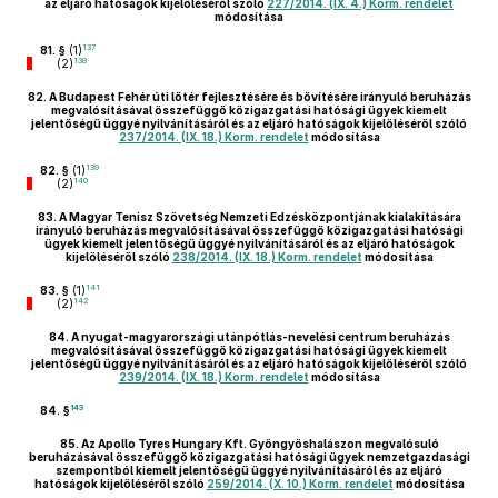
az eljáró hatóságok kijelöléséről szóló
227/2014. (IX. 4.) Korm. rendelet
módosítása
137
81. §
(1)
138
(2)
82.
A Budapest Fehér úti lőtér fejlesztésére és bővítésére irányuló beruházás
megvalósításával összefüggő közigazgatási hatósági ügyek kiemelt
jelentőségű üggyé nyilvánításáról és az eljáró hatóságok kijelöléséről szóló
237/2014. (IX. 18.) Korm. rendelet
módosítása
139
82. §
(1)
140
(2)
83.
A Magyar Tenisz Szövetség Nemzeti Edzésközpontjának kialakítására
irányuló beruházás megvalósításával összefüggő közigazgatási hatósági
ügyek kiemelt jelentőségű üggyé nyilvánításáról és az eljáró hatóságok
kijelöléséről szóló
238/2014. (IX. 18.) Korm. rendelet
módosítása
141
83. §
(1)
142
(2)
84.
A nyugat-magyarországi utánpótlás-nevelési centrum beruházás
megvalósításával összefüggő közigazgatási hatósági ügyek kiemelt
jelentőségű üggyé nyilvánításáról és az eljáró hatóságok kijelöléséről szóló
239/2014. (IX. 18.) Korm. rendelet
módosítása
143
84. §
85.
Az Apollo Tyres Hungary Kft. Gyöngyöshalászon megvalósuló
beruházásával összefüggő közigazgatási hatósági ügyek nemzetgazdasági
szempontból kiemelt jelentőségű üggyé nyilvánításáról és az eljáró
hatóságok kijelöléséről szóló
259/2014. (X. 10.) Korm. rendelet
módosítása