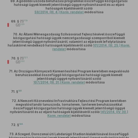
69.
A gödöllői uszoda beruházási programmal összefüggő közigazgatási
hatósági ügyek kiemelt jelentőségű üggyé nyilvánításáról és az eljáró
hatóságok kijelöléséről szóló
59/2014. (III. 4.) Korm. rendelet
módosítása
119
69. §
(1)
120
(2)
70.
Az Állami Ménesgazdaság Szilvásvárad fejlesztésével összefüggő
közigazgatási hatósági ügyek nemzetgazdasági szempontból kiemelt
jelentőségű üggyé nyilvánításáról, valamint az eljárások lefolytatására
hatáskörrel rendelkező hatóságok kijelöléséről szóló
101/2014. (III. 25.) Korm.
rendelet
módosítása
121
70. §
(1)
122
(2)
71.
Az Országos Környezeti Kármentesítési Program keretében megvalósuló
beruházásokkal összefüggő közigazgatási hatósági ügyek kiemelt
jelentőségű üggyé nyilvánításáról szóló
107/2014. (III. 31.) Korm. rendelet
módosítása
123
71. §
72.
A Nemzeti Köznevelési Infrastruktúra Fejlesztési Program keretében
megvalósítandó tanuszoda, tornaterem, tanterem beruházásokkal
összefüggő közigazgatási hatósági ügyek kiemelt jelentőségű üggyé
nyilvánításáról és az eljáró hatóságok kijelöléséről szóló
141/2014. (IV. 30.)
Korm. rendelet
módosítása
124
72. §
73.
A Szeged, Dorozsmai úti Labdarúgó Stadion kialakításával összefüggő
közigazgatási hatósági ügyek kiemelt jelentőségű üggyé nyilvánításáról és