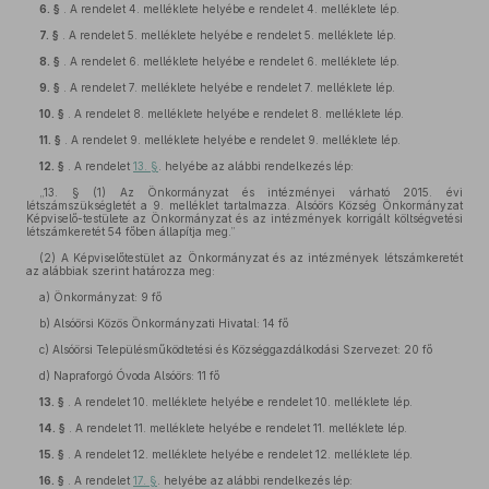
6. §
. A rendelet 4. melléklete helyébe e rendelet 4. melléklete lép.
7. §
. A rendelet 5. melléklete helyébe e rendelet 5. melléklete lép.
8. §
. A rendelet 6. melléklete helyébe e rendelet 6. melléklete lép.
9. §
. A rendelet 7. melléklete helyébe e rendelet 7. melléklete lép.
10. §
. A rendelet 8. melléklete helyébe e rendelet 8. melléklete lép.
11. §
. A rendelet 9. melléklete helyébe e rendelet 9. melléklete lép.
12. §
. A rendelet
13. §
. helyébe az alábbi rendelkezés lép:
„13. § (1) Az Önkormányzat és intézményei várható 2015. évi
létszámszükségletét a 9. melléklet tartalmazza. Alsóörs Község Önkormányzat
Képviselő-testülete az Önkormányzat és az intézmények korrigált költségvetési
létszámkeretét 54 főben állapítja meg.”
(2)
A Képviselőtestület az Önkormányzat és az intézmények létszámkeretét
az alábbiak szerint határozza meg:
a)
Önkormányzat: 9 fő
b)
Alsóörsi Közös Önkormányzati Hivatal: 14 fő
c)
Alsóörsi Településműködtetési és Községgazdálkodási Szervezet: 20 fő
d)
Napraforgó Óvoda Alsóörs: 11 fő
13. §
. A rendelet 10. melléklete helyébe e rendelet 10. melléklete lép.
14. §
. A rendelet 11. melléklete helyébe e rendelet 11. melléklete lép.
15. §
. A rendelet 12. melléklete helyébe e rendelet 12. melléklete lép.
16. §
. A rendelet
17. §
. helyébe az alábbi rendelkezés lép: