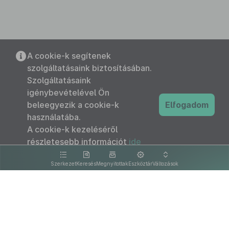
A cookie-k segítenek
szolgáltatásaink biztosításában.
Szolgáltatásaink
igénybevételével Ön
beleegyezik a cookie-k
Elfogadom
használatába.
A cookie-k kezeléséről
részletesebb információt
ide
kattintva olvashat.
Szerkezet
Keresés
Megnyitottak
Eszköztár
Változások