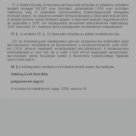
„17. § Alsóörs Község Önkormányzat Képviselő-testülete az általános működési
tartalék összegét 66.267 ezer forintban, céltartalékát 1.000 ezer forintban
határozza meg. A céltartalék közművelődési érdekeltségnövelő támogatás
önrészét képezi. Az általános tartalék felhasználásáról a Képviselő-testület dönt.
A tartalék terhére hozott döntések alapján a Képviselő-testület negyedévenként,
de legkésőbb a 2015. évi költségvetési beszámoló elkészítésének határidejéig,
2015. december 31-i hatállyal dönt a költségvetés rendeletének módosításáról.”
17. §
. A rendelet 28. §. (2) bekezdés helyébe az alábbi rendelkezés lép:
„(2) Az önkormányzati költségvetési szervek közbeszerzési értékhatárt elérő
beruházásaira, felújításaira és beszerzéseire a közbeszerzésekről szóló 2015.
évi CXLIII. törvény megfelelő rendelkezéseit kell alkalmazni. A közbeszerzési
értékhatárokat el nem érő, de a nettó 2.000 eFt-ot meghaladó beszerzések,
beruházások illetve felújítások esetén a Beszerzési Szabályzatban foglaltak
szerint kell eljárni.”
18. §
A költségvetési rendelet a kihirdetést követő napon lép hatályba.
Hebling Zsolt
Báró Béla
polgármester
jegyző
A rendelet kihirdetésének napja: 2016. március 16