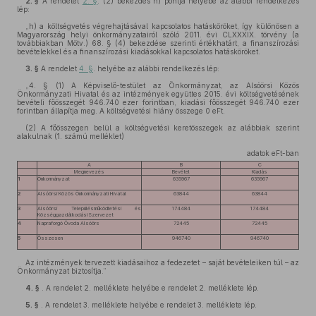
2. §
A rendelet
2. §
. (2) bekezdés h) pontja helyébe az alábbi rendelkezés
lép:
„h) a költségvetés végrehajtásával kapcsolatos hatásköröket, így különösen a
Magyarország helyi önkormányzatairól szóló 2011. évi CLXXXIX. törvény (a
továbbiakban Mötv.) 68. § (4) bekezdése szerinti értékhatárt, a finanszírozási
bevételekkel és a finanszírozási kiadásokkal kapcsolatos hatásköröket.
3. §
A rendelet
4. §
. helyébe az alábbi rendelkezés lép:
„4. § (1) A Képviselő-testület az Önkormányzat, az Alsóörsi Közös
Önkormányzati Hivatal és az intézmények együttes 2015. évi költségvetésének
bevételi főösszegét 946.740 ezer forintban, kiadási főösszegét 946.740 ezer
forintban állapítja meg. A költségvetési hiány összege 0 eFt.
(2)
A főösszegen belül a költségvetési keretösszegek az alábbiak szerint
alakulnak (1. számú melléklet)
adatok eFt-ban
A
B
C
Megnevezés
Bevétel
Kiadás
1
Önkormányzat
635967
635967
2
Alsóörsi Közös Önkormányzati Hivatal
63844
63844
3
Alsóörsi Településműködtetési és
174484
174484
Községgazdálkodási Szervezet
4
Napraforgó Óvoda Alsóörs
72445
72445
5
Összesen
946740
946740
Az intézmények tervezett kiadásaihoz a fedezetet – saját bevételeiken túl – az
Önkormányzat biztosítja.”
4. §
. A rendelet 2. melléklete helyébe e rendelet 2. melléklete lép.
5. §
. A rendelet 3. melléklete helyébe e rendelet 3. melléklete lép.