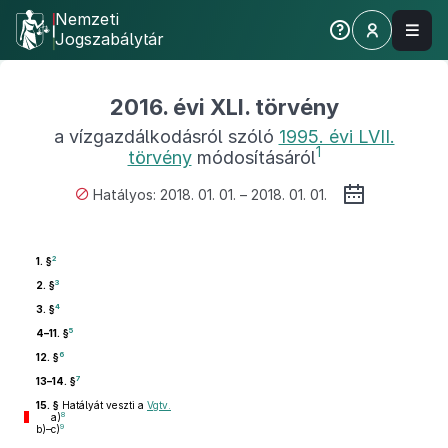
Nemzeti
Jogszabálytár
2016. évi XLI. törvény
a vízgazdálkodásról szóló
1995. évi LVII.
1
törvény
módosításáról
Hatályos: 2018. 01. 01. – 2018. 01. 01.
2
1. §
3
2. §
4
3. §
5
4–11. §
6
12. §
7
13–14. §
15. §
Hatályát veszti a
Vgtv.
8
a)
9
b)–c)