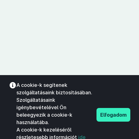
A cookie-k segítenek
szolgáltatásaink biztosításában.
Szolgáltatásaink
igénybevételével Ön
beleegyezik a cookie-k
Elfogadom
használatába.
A cookie-k kezeléséről
részletesebb információt
ide