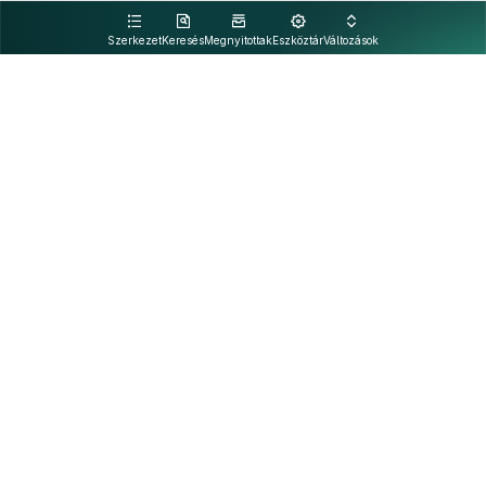
kattintva olvashat.
Szerkezet
Keresés
Megnyitottak
Eszköztár
Változások
Kapcsolat
Felhasználási feltételek
PDF
Akadálymentesítési nyilatkozat
Adatkezelési tájékoztató