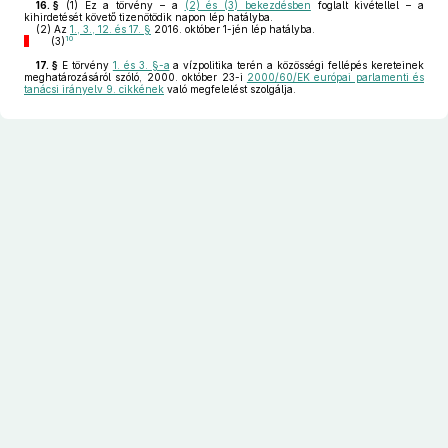
16. §
(1)
Ez a törvény – a
(2) és (3) bekezdésben
foglalt kivétellel – a
kihirdetését követő tizenötödik napon lép hatályba.
(2)
Az
1., 3., 12. és 17. §
2016. október 1-jén lép hatályba.
10
(3)
17. §
E törvény
1. és 3. §-a
a vízpolitika terén a közösségi fellépés kereteinek
meghatározásáról szóló, 2000. október 23-i
2000/60/EK európai parlamenti és
tanácsi irányelv 9. cikkének
való megfelelést szolgálja.