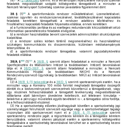
(6)
A
(2) bekezdés
szerinti, és a versenysport fejlesztésére irányuló szakmai
feladatok megvalósítását szolgáló költségvetési támogatásról a miniszter a
Nemzeti Versenysport Szövetség szakmai javaslatára figyelemmel dönt.
99
38. §
(1)
A sportinformációs rendszer működtetésével, üzemeltetésével,
szakmai ügyvitel- és rendszerszervezésével, továbbfejlesztésével kapcsolatos
feladatok keretében támogatható a rendszer adattörzs bővítéséhez és
frissítéséhez kapcsolódó feladatok folyamatos ellátása, ennek keretében
a)
a funkcionalitás javítása és az esetleges redundanciák kiküszöbölését célzó
informatikai-paraméterezési feladatok elvégzése,
b)
a rendszer használatába bevont szervezetek adminisztrátori struktúrájának
kialakítása,
c)
a rendszer széles körben történő megismeréséhez és használatához
szükséges kommunikációs és disszeminációs, különösen médiakampányok
lebonyolítása, és
d)
a sportinformációs rendszer támogatása, valamint jogszabálykövetési
feladatok ellátása.
100
101
38/A. §
(1)
A
38/B. §
szerinti állami feladatokat a miniszter a Nemzeti
Sportfejlesztési és Módszertani Intézet (a továbbiakban: Intézet) bevonásával
látja el. A
38/D–38/F. §
szerinti állami feladatokat a miniszter, a Nemzeti
Kommunikációs Hivatal (a továbbiakban: NKOH) és a Nemzeti
Rendezvényszervező Ügynökség (a továbbiakban: NRÜ) az Intézet bevonásával
látja el.
(2)
A
38/B. § (1) bekezdés
e és a
38/D. §
szerinti sportesemények esetén, ha a
miniszter vagy a Kormány 100 millió forintot meghaladó támogatási összegről
döntött és a kedvezményezett szervezetnek közvetlenül a támogatásnak, vagy
egy részének felhasználásából a támogatott tevékenység megvalósításának
időtartama alatt bármilyen jövedelme keletkezik, azt tételesen kimutatja –
beleértve a pénzügyi műveletek egyéb bevételeit is –, a támogatási célra fordítja,
és a felhasználásáról elszámol.
(3)
Ha a sportszövetség előzetes jóváhagyását követően a sportszövetség jogi
személyiséggel felruházott szervezeti egysége vagy a sportszövetséggel tagsági
viszonyban álló sportszervezet nyeri el a
38/B. § (1) bekezdés
e szerinti
sportesemény rendezési jogát, a regisztrációs kérelem és a támogatási kérelem
benyújtására, valamint sikeres pályázat esetén a sportesemény költségvetési
támogatására a sportszövetség bevonásával kerülhet sor a sportszövetség kezesi
felelőssége mellett.