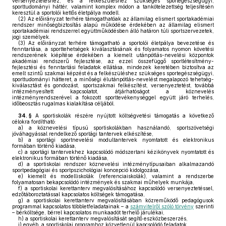
versenyeztetéshez, és a felkészüléshez szükséges sportegészségügyi,
sporttudományi háttér, valamint komplex módon a tankötelezettség teljesítésén
keresztül a sportolói kettős életpálya modell.
(2)
Az előirányzat terhére támogathatóak az államilag elismert sportakadémiai
rendszer minőségbiztosítás alapú működése érdekében az államilag elismert
sportakadémiai rendszerrel együttműködésben álló határon túli sportszervezetek,
jogi személyek.
(3)
Az előirányzat terhére támogatható a sportolói életpálya bevezetése és
fenntartása, a sporttehetségek kiválasztásának és folyamatos nyomon követési
rendszerének kiépítése érdekében a kiemelt utánpótlás-nevelési központok
akadémiai rendszerű fejlesztése, az ezzel összefüggő sportlétesítmény-
fejlesztési és fenntartási feladatok ellátása, mindezek keretében biztosítva az
emelt szintű szakmai képzést és a felkészüléshez szükséges sportegészségügyi,
sporttudományi hátteret, a minőségi élutánpótlás-nevelést megalapozó tehetség-
kiválasztást és gondozást, sportszakmai felkészítést, versenyeztetést, továbbá
intézményesített kapcsolatot, átjárhatóságot a köznevelés
intézményrendszerével a fokozott sporttevékenységgel együtt járó terhelés,
időbeosztás rugalmas kialakítása céljából.
34. §
A sportiskolák részére nyújtott költségvetési támogatás a következő
célokra fordítható:
a)
a köznevelési típusú sportiskolákban használandó, sportszövetségi
jóváhagyással rendelkező sportági tantervek elkészítése,
b)
a sportági sportnevelési modultantervek nyomtatott és elektronikus
formában történő kiadása,
c)
a sportági tantervekhez kapcsolódó módszertani kézikönyvek nyomtatott és
elektronikus formában történő kiadása,
d)
a sportiskolai rendszer köznevelési intézménytípusaiban alkalmazandó
sportpedagógiai és sportpszichológiai koncepció kidolgozása,
e)
kiemelt és modelliskolák (referenciaiskolák), valamint a rendszerbe
folyamatosan bekapcsolódó intézmények és szakmai műhelyek munkája,
f)
a sportiskolai kerettanterv megvalósításához kapcsolódó versenyeztetéssel,
edzőtáboroztatással kapcsolatos költségek támogatása,
g)
a sportiskolai kerettanterv megvalósításában közreműködő pedagógusok
programmal kapcsolatos többletfeladatainak – a
számvitelről szóló törvény
szerinti
– bérköltsége, bérrel kapcsolatos munkaadót terhelő járulékai,
h)
a sportiskolai kerettanterv megvalósítását segítő eszközbeszerzés,
i)
egyéb, a sportiskolai programhoz közvetlenül kapcsolódó feladatok,