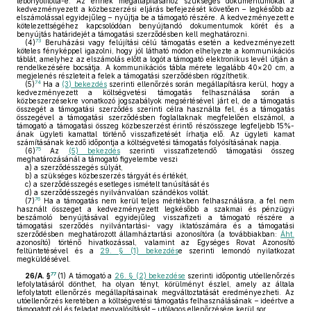
lebonyolította-e. Az ennek megállapításához szükséges dokumentumokat a
kedvezményezett a közbeszerzési eljárás befejezését követően – legkésőbb az
elszámolással egyidejűleg – nyújtja be a támogató részére. A kedvezményezett e
kötelezettségéhez kapcsolódóan benyújtandó dokumentumok körét és a
benyújtás határidejét a támogatási szerződésben kell meghatározni.
73
(4)
Beruházási vagy felújítási célú támogatás esetén a kedvezményezett
köteles fényképpel igazolni, hogy jól látható módon elhelyezte a kommunikációs
táblát, amelyhez az elszámolás előtt a logót a támogató elektronikus levél útján a
rendelkezésére bocsátja. A kommunikációs tábla mérete legalább 40×20 cm, a
megjelenés részleteit a felek a támogatási szerződésben rögzíthetik.
74
(5)
Ha a
(3) bekezdés
szerinti ellenőrzés során megállapításra kerül, hogy a
kedvezményezett a költségvetési támogatás felhasználása során a
közbeszerzésekre vonatkozó jogszabályok megsértésével járt el, de a támogatás
összegét a támogatási szerződés szerinti célra használta fel, és a támogatás
összegével a támogatási szerződésben foglaltaknak megfelelően elszámol, a
támogató a támogatási összeg közbeszerzést érintő részösszege legfeljebb 15%-
ának ügyleti kamattal történő visszafizetését írhatja elő. Az ügyleti kamat
számításának kezdő időpontja a költségvetési támogatás folyósításának napja.
75
(6)
Az
(5) bekezdés
szerinti visszafizetendő támogatási összeg
meghatározásánál a támogató figyelembe veszi
a)
a szerződésszegés súlyát,
b)
a szükséges közbeszerzés tárgyát és értékét,
c)
a szerződésszegés esetleges ismételt tanúsítását és
d)
a szerződésszegés nyilvánvalóan szándékos voltát.
76
(7)
Ha a támogatás nem kerül teljes mértékben felhasználásra, a fel nem
használt összeget a kedvezményezett legkésőbb a szakmai és pénzügyi
beszámoló benyújtásával egyidejűleg visszafizeti a támogató részére a
támogatási szerződés nyilvántartási- vagy iktatószámára és a támogatási
szerződésben meghatározott államháztartási azonosítóra (a továbbiakban:
Áht.
azonosító) történő hivatkozással, valamint az Egységes Rovat Azonosító
feltüntetésével és a
29. § (1) bekezdés
e szerinti lemondó nyilatkozat
megküldésével.
77
26/A. §
(1)
A támogató a
26. § (2) bekezdése
szerinti időpontig utóellenőrzés
lefolytatásáról dönthet, ha olyan tényt, körülményt észlel, amely az általa
lefolytatott ellenőrzés megállapításainak megváltoztatását eredményezheti. Az
utóellenőrzés keretében a költségvetési támogatás felhasználásának – ideértve a
támogatott cél és feladat megvalósítását – utólagos ellenőrzésére kerül sor.