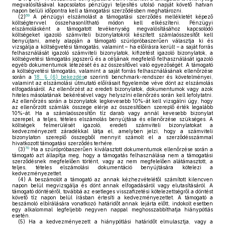
megvalósításával kapcsolatos pénzügyi teljesítés utolsó napját követő hatvan
napon belüli időpontra kell a támogatási szerződésben meghatározni.
69
(2)
A pénzügyi elszámolást a támogatási szerződés mellékletét képező
költségtervvel összehasonlítható módon kell elkészíteni. Pénzügyi
elszámolásként a támogatott tevékenység megvalósításához kapcsolódó
költségeket igazoló számviteli bizonylatokról készített számlaösszesítőt kell
benyújtani, amely alapján a támogató szúrópróbaszerűen választja ki és
vizsgálja a költségvetési támogatás, valamint – ha előírásra került – a saját forrás
felhasználását igazoló számviteli bizonylatok, kifizetést igazoló bizonylatok, a
költségvetési támogatás jogszerű és a céljának megfelelő felhasználását igazoló
egyéb dokumentumok létezését és az összesítővel való egyezőségét. A támogató
a költségvetési támogatás, valamint a saját forrás felhasználásának ellenőrzése
során a
18. § (6) bekezdés
e szerinti benchmark-rendszer és követelményei,
valamint az elszámolási útmutató előírásait figyelembe véve dönt az elszámolás
elfogadásáról. Az ellenőrzést az eredeti bizonylatok, dokumentumok vagy azok
hiteles másolatának bekérésével vagy helyszíni ellenőrzés során kell lefolytatni.
Az ellenőrzés során a bizonylatok legkevesebb 10%-át kell vizsgálni úgy, hogy
az ellenőrzött számlák összege elérje az összesítőben szereplő érték legalább
10%-át. Ha a számlaösszesítőn tíz darab vagy annál kevesebb bizonylat
szerepel, a teljes, tételes elszámolás benyújtása és ellenőrzése szükséges. A
költségek felmerülését igazoló, eredeti számviteli bizonylatokat a
kedvezményezett záradékkal látja el, amelyben jelzi, hogy a számviteli
bizonylaton szereplő összegből mennyit számolt el a szerződésszámmal
hivatkozott támogatási szerződés terhére.
70
(3)
Ha a szúrópróbaszerűen kiválasztott dokumentumok ellenőrzése során a
támogató azt állapítja meg, hogy a támogatás felhasználása nem a támogatási
szerződésnek megfelelően történt, vagy az nem megfelelően alátámasztott, a
teljes, tételes elszámolási dokumentáció benyújtására kötelezi a
kedvezményezettet.
(4)
A beszámolót a támogató az annak kézhezvételétől számított kilencven
napon belül megvizsgálja és dönt annak elfogadásáról vagy elutasításáról. A
támogató döntéséről, továbbá az esetleges visszafizetési kötelezettségről a döntést
követő tíz napon belül írásban értesíti a kedvezményezettet. A támogató a
beszámoló elbírálására vonatkozó határidőt annak lejárta előtt, indokolt esetben
egy alkalommal legfeljebb negyven nappal meghosszabbíthatja hiánypótlás
esetén.
(5)
Ha a kedvezményezett a hiánypótlási határidőt elmulasztja, vagy a