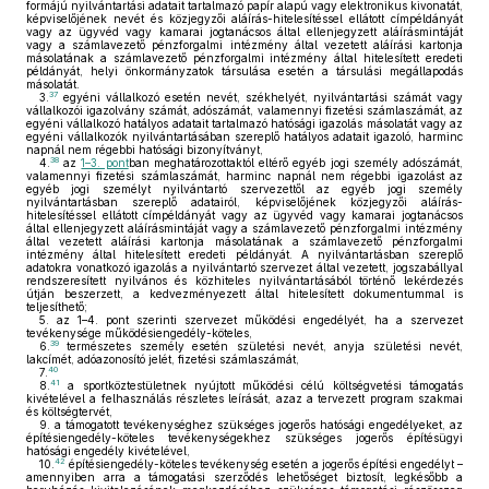
formájú nyilvántartási adatait tartalmazó papír alapú vagy elektronikus kivonatát,
képviselőjének nevét és közjegyzői aláírás-hitelesítéssel ellátott címpéldányát
vagy az ügyvéd vagy kamarai jogtanácsos által ellenjegyzett aláírásmintáját
vagy a számlavezető pénzforgalmi intézmény által vezetett aláírási kartonja
másolatának a számlavezető pénzforgalmi intézmény által hitelesített eredeti
példányát, helyi önkormányzatok társulása esetén a társulási megállapodás
másolatát.
37
3.
egyéni vállalkozó esetén nevét, székhelyét, nyilvántartási számát vagy
vállalkozói igazolvány számát, adószámát, valamennyi fizetési számlaszámát, az
egyéni vállalkozó hatályos adatait tartalmazó hatósági igazolás másolatát vagy az
egyéni vállalkozók nyilvántartásában szereplő hatályos adatait igazoló, harminc
napnál nem régebbi hatósági bizonyítványt,
38
4.
az
1–3. pont
ban meghatározottaktól eltérő egyéb jogi személy adószámát,
valamennyi fizetési számlaszámát, harminc napnál nem régebbi igazolást az
egyéb jogi személyt nyilvántartó szervezettől az egyéb jogi személy
nyilvántartásban szereplő adatairól, képviselőjének közjegyzői aláírás-
hitelesítéssel ellátott címpéldányát vagy az ügyvéd vagy kamarai jogtanácsos
által ellenjegyzett aláírásmintáját vagy a számlavezető pénzforgalmi intézmény
által vezetett aláírási kartonja másolatának a számlavezető pénzforgalmi
intézmény által hitelesített eredeti példányát. A nyilvántartásban szereplő
adatokra vonatkozó igazolás a nyilvántartó szervezet által vezetett, jogszabállyal
rendszeresített nyilvános és közhiteles nyilvántartásából történő lekérdezés
útján beszerzett, a kedvezményezett által hitelesített dokumentummal is
teljesíthető;
5.
az 1–4. pont szerinti szervezet működési engedélyét, ha a szervezet
tevékenysége működésiengedély-köteles,
39
6.
természetes személy esetén születési nevét, anyja születési nevét,
lakcímét, adóazonosító jelét, fizetési számlaszámát,
40
7.
41
8.
a sportköztestületnek nyújtott működési célú költségvetési támogatás
kivételével a felhasználás részletes leírását, azaz a tervezett program szakmai
és költségtervét,
9.
a támogatott tevékenységhez szükséges jogerős hatósági engedélyeket, az
építésiengedély-köteles tevékenységekhez szükséges jogerős építésügyi
hatósági engedély kivételével,
42
10.
építésiengedély-köteles tevékenység esetén a jogerős építési engedélyt –
amennyiben arra a támogatási szerződés lehetőséget biztosít, legkésőbb a