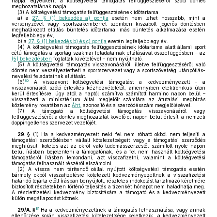
napja, egyébként a költségvetési támogatás felfüggesztéséről szóló döntés
meghozatalának napja.
(3)
A költségvetési támogatás felfüggesztésének időtartama
a)
a
27. § (1) bekezdés a) pontja
esetén nem lehet hosszabb, mint a
versenyzővel vagy sportszakemberrel szemben kiszabott jogerős döntésben
meghatározott eltiltás büntetés időtartama, más büntetés alkalmazása esetén
legfeljebb egy év,
b)
a
27. § (1) bekezdés b) és c) pontja
esetén legfeljebb egy év.
(4)
A költségvetési támogatás felfüggesztésének időtartama alatt állami sport
célú támogatás a sportág szakmai feladatainak ellátásával összefüggésben – az
(5) bekezdésben
foglaltak kivételével – nem nyújtható.
(5)
A költségvetési támogatás visszavonásáról, illetve felfüggesztéséről való
döntés nem veszélyeztetheti a sportszervezet vagy a sportszövetség utánpótlás-
nevelési feladatainak ellátását.
80
(6)
A visszavont költségvetési támogatást a kedvezményezett – a
visszavonásról szóló értesítés kézhezvételétől, amennyiben elektronikus úton
kerül értesítésre, úgy attól a naptól számítva számított harminc napon belül –
visszafizeti a minisztérium által megjelölt számlára az átutalási megbízás
közlemény rovatában az
Áht.
azonosító és a szerződésszám megjelölésével.
(7)
A támogató a költségvetési támogatás visszavonásáról vagy
felfüggesztéséről a döntés meghozatalát követő öt napon belül értesíti a nemzeti
doppingellenes szervezet vezetőjét.
29. §
(1)
Ha a kedvezményezett neki fel nem róható okból nem teljesíti a
támogatási szerződésben vállalt kötelezettségeit vagy a támogatási szerződés
meghiúsul, köteles azt az okról való tudomásszerzéstől számított nyolc napon
belül írásban bejelenteni a támogatónak, és a fel nem használt költségvetési
támogatásról írásban lemondani, azt visszafizetni, valamint a költségvetési
támogatás felhasznált részéről elszámolni.
(2)
A vissza nem térítendő céllal nyújtott költségvetési támogatás esetén
bármely okból visszafizetésre kötelezett kedvezményezettnek a visszafizetési
határidő lejárta előtt írásban benyújtott, részletes indokolást tartalmazó kérelmére
biztosított részletekben történő teljesítés a tizenkét hónapot nem haladhatja meg.
A részletfizetési kedvezmény biztosítására a támogató és a kedvezményezett
külön megállapodást kötnek.
81
29/A. §
Ha a kedvezményezettnek a támogatás felhasználása, vagy annak
ellenőrzése során visszafizetési kötelezettsége keletkezik, a kedvezményezett