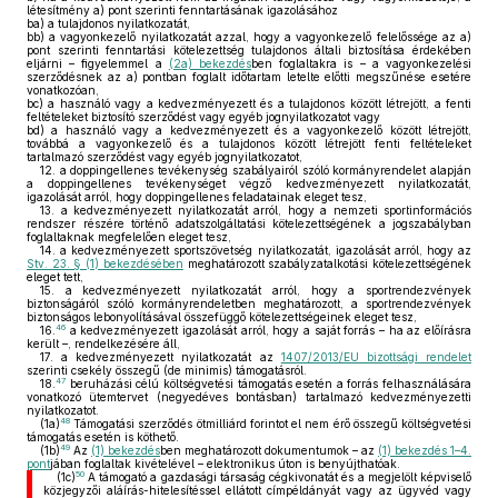
létesítmény a) pont szerinti fenntartásának igazolásához
ba) a tulajdonos nyilatkozatát,
bb) a vagyonkezelő nyilatkozatát azzal, hogy a vagyonkezelő felelőssége az a)
pont szerinti fenntartási kötelezettség tulajdonos általi biztosítása érdekében
eljárni – figyelemmel a
(2a) bekezdés
ben foglaltakra is – a vagyonkezelési
szerződésnek az a) pontban foglalt időtartam letelte előtti megszűnése esetére
vonatkozóan,
bc) a használó vagy a kedvezményezett és a tulajdonos között létrejött, a fenti
feltételeket biztosító szerződést vagy egyéb jognyilatkozatot vagy
bd) a használó vagy a kedvezményezett és a vagyonkezelő között létrejött,
továbbá a vagyonkezelő és a tulajdonos között létrejött fenti feltételeket
tartalmazó szerződést vagy egyéb jognyilatkozatot,
12.
a doppingellenes tevékenység szabályairól szóló kormányrendelet alapján
a doppingellenes tevékenységet végző kedvezményezett nyilatkozatát,
igazolását arról, hogy doppingellenes feladatainak eleget tesz,
13.
a kedvezményezett nyilatkozatát arról, hogy a nemzeti sportinformációs
rendszer részére történő adatszolgáltatási kötelezettségének a jogszabályban
foglaltaknak megfelelően eleget tesz,
14.
a kedvezményezett sportszövetség nyilatkozatát, igazolását arról, hogy az
Stv. 23. § (1) bekezdésében
meghatározott szabályzatalkotási kötelezettségének
eleget tett,
15.
a kedvezményezett nyilatkozatát arról, hogy a sportrendezvények
biztonságáról szóló kormányrendeletben meghatározott, a sportrendezvények
biztonságos lebonyolításával összefüggő kötelezettségeinek eleget tesz,
46
16.
a kedvezményezett igazolását arról, hogy a saját forrás – ha az előírásra
került –, rendelkezésére áll,
17.
a kedvezményezett nyilatkozatát az
1407/2013/EU bizottsági rendelet
szerinti csekély összegű (de minimis) támogatásról.
47
18.
beruházási célú költségvetési támogatás esetén a forrás felhasználására
vonatkozó ütemtervet (negyedéves bontásban) tartalmazó kedvezményezetti
nyilatkozatot.
48
(1a)
Támogatási szerződés ötmilliárd forintot el nem érő összegű költségvetési
támogatás esetén is köthető.
49
(1b)
Az
(1) bekezdés
ben meghatározott dokumentumok – az
(1) bekezdés 1–4.
pont
jában foglaltak kivételével – elektronikus úton is benyújthatóak.
50
(1c)
A támogató a gazdasági társaság cégkivonatát és a megjelölt képviselő
közjegyzői aláírás-hitelesítéssel ellátott címpéldányát vagy az ügyvéd vagy