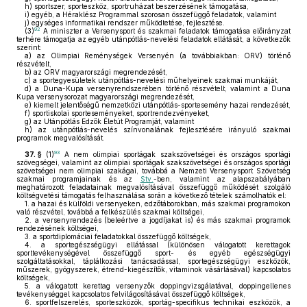
h)
sportszer, sporteszköz, sportruházat beszerzésének támogatása,
i)
egyéb, a Héraklész Programmal szorosan összefüggő feladatok, valamint
j)
egységes informatikai rendszer működtetése, fejlesztése.
92
(3)
A miniszter a Versenysport és szakmai feladatok támogatása előirányzat
terhére támogatja az egyéb utánpótlás-nevelési feladatok ellátását, a következők
szerint:
a)
az Olimpiai Reménységek Versenyén (a továbbiakban: ORV) történő
részvételt,
b)
az ORV magyarországi megrendezését,
c)
a sportegyesületek utánpótlás-nevelési műhelyeinek szakmai munkáját,
d)
a Duna-Kupa versenyrendszerében történő részvételt, valamint a Duna
Kupa versenysorozat magyarországi megrendezését,
e)
kiemelt jelentőségű nemzetközi utánpótlás-sportesemény hazai rendezését,
f)
sportiskolai sporteseményeket, sportrendezvényeket,
g)
az Utánpótlás Edzők Életút Programját, valamint
h)
az utánpótlás-nevelés színvonalának fejlesztésére irányuló szakmai
programok megvalósítását.
93
37. §
(1)
A nem olimpiai sportágak szakszövetségei és országos sportági
szövegségei, valamint az olimpiai sportágak szakszövetségei és országos sportági
szövetségei nem olimpiai szakágai, továbbá a Nemzeti Versenysport Szövetség
szakmai programjainak és az
Stv.
-ben, valamint az alapszabályában
meghatározott feladatainak megvalósításával összefüggő működését szolgáló
költségvetési támogatás felhasználása során a következő tételek számolhatók el:
1.
a hazai és külföldi versenyeken, edzőtáborokban, más szakmai programokon
való részvétel, továbbá a felkészülés szakmai költségei,
2.
a versenyrendezés (beleértve a jogdíjakat is) és más szakmai programok
rendezésének költségei,
3.
a sportdiplomáciai feladatokkal összefüggő költségek,
4.
a sportegészségügyi ellátással (különösen válogatott kerettagok
sporttevékenységével összefüggő sport- és egyéb egészségügyi
szolgáltatásokkal, táplálkozási tanácsadással, sportegészségügyi eszközök,
műszerek, gyógyszerek, étrend-kiegészítők, vitaminok vásárlásával) kapcsolatos
költségek,
5.
a válogatott kerettag versenyzők doppingvizsgálatával, doppingellenes
tevékenységgel kapcsolatos felvilágosításával összefüggő költségek,
6.
sportfelszerelés, sporteszközök, sportág-specifikus technikai eszközök, a