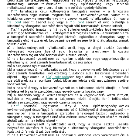
beruházás kivitelezésének megkezdéséhez szükséges támogatási részösszeg
átutalásáig, annak feltételeként –, vagy építéshatósági vagy tervezői
nyilatkozatot arról, hogy a beruházás nem építésiengedély-köteles,
43
11.
beruházási célú költségvetési támogatás esetén – a támogatási
szerződésben foglaltaknak megfelelően – a kedvezményezett, valamint a
tulajdonos vagy – amennyiben van – a vagyonkezelő nyilatkozatát arról, hogy a
11a. pont
szerint tizenöt évig vagy a
11b. pont
szerint öt évig biztosítja a
létesítmény támogatási szerződésben foglalt célú fenntartását, üzemeltetését,
44
11a.
sportcélú ingatlanra irányuló építésiengedély-köteles tevékenységgel
összefüggő felhalmozási célú költségvetési támogatás esetén – amennyiben arra
a támogatási szerződés lehetőséget biztosít, legkésőbb a támogatás, vagy a
támogatás első részletének kedvezményezett részére történő átutalásáig, annak
feltételeként –:
a)
a kedvezményezett nyilatkozatát arról, hogy a tárgyi eszköz üzembe
helyezését követően tizenöt évig biztosítja a létesítmény támogatási
szerződésben foglalt célú fenntartását, üzemeltetését,
b)
ha a kedvezményezett nem az ingatlan tulajdonosa vagy vagyonkezelője, a
létesítmény a) pont szerinti fenntartásának igazolásához
ba) a tulajdonos nyilatkozatát,
bb) a vagyonkezelő nyilatkozatát azzal, hogy a vagyonkezelő felelőssége az a)
pont szerinti fenntartási kötelezettség tulajdonos általi biztosítása érdekében
eljárni – figyelemmel a
(2a) bekezdés
ben foglaltakra is – a vagyonkezelési
szerződésnek az a) pontban foglalt időtartam letelte előtti megszűnése esetére
vonatkozóan,
bc) a használó vagy a kedvezményezett és a tulajdonos között létrejött, a fenti
feltételeket biztosító szerződést vagy egyéb jognyilatkozatot vagy
bd) a használó vagy a kedvezményezett és a vagyonkezelő között létrejött,
továbbá a vagyonkezelő és a tulajdonos között létrejött fenti feltételeket
tartalmazó szerződést vagy egyéb jognyilatkozatot,
45
11b.
sportcélú ingatlanra irányuló nem építésiengedély-köteles
tevékenységgel összefüggő felhalmozási célú költségvetési támogatás esetén –
amennyiben arra a támogatási szerződés lehetőséget biztosít, legkésőbb a
támogatás, vagy a támogatás első részletének kedvezményezett részére történő
átutalásáig, annak feltételeként –:
a)
a kedvezményezett nyilatkozatát arról, hogy a tárgyi eszköz üzembe
helyezését követően öt évig biztosítja a létesítmény támogatási szerződésben
foglalt célú fenntartását, üzemeltetését,
b)
ha a kedvezményezett nem az ingatlan tulajdonosa vagy vagyonkezelője, a