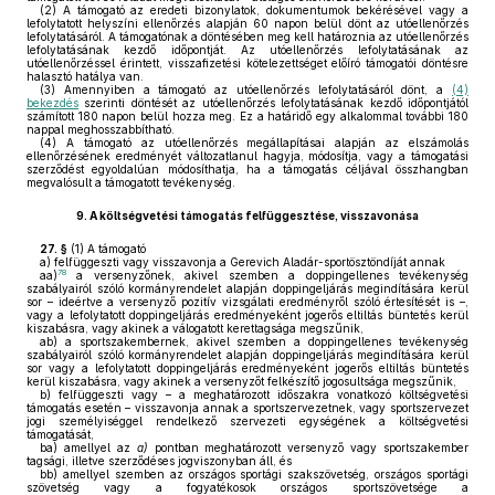
(2)
A támogató az eredeti bizonylatok, dokumentumok bekérésével vagy a
lefolytatott helyszíni ellenőrzés alapján 60 napon belül dönt az utóellenőrzés
lefolytatásáról. A támogatónak a döntésében meg kell határoznia az utóellenőrzés
lefolytatásának kezdő időpontját. Az utóellenőrzés lefolytatásának az
utóellenőrzéssel érintett, visszafizetési kötelezettséget előíró támogatói döntésre
halasztó hatálya van.
(3)
Amennyiben a támogató az utóellenőrzés lefolytatásáról dönt, a
(4)
bekezdés
szerinti döntését az utóellenőrzés lefolytatásának kezdő időpontjától
számított 180 napon belül hozza meg. Ez a határidő egy alkalommal további 180
nappal meghosszabbítható.
(4)
A támogató az utóellenőrzés megállapításai alapján az elszámolás
ellenőrzésének eredményét változatlanul hagyja, módosítja, vagy a támogatási
szerződést egyoldalúan módosíthatja, ha a támogatás céljával összhangban
megvalósult a támogatott tevékenység.
9.
A költségvetési támogatás felfüggesztése, visszavonása
27. §
(1)
A támogató
a)
felfüggeszti vagy visszavonja a Gerevich Aladár-sportösztöndíját annak
78
aa)
a versenyzőnek, akivel szemben a doppingellenes tevékenység
szabályairól szóló kormányrendelet alapján doppingeljárás megindítására kerül
sor – ideértve a versenyző pozitív vizsgálati eredményről szóló értesítését is –,
vagy a lefolytatott doppingeljárás eredményeként jogerős eltiltás büntetés kerül
kiszabásra, vagy akinek a válogatott kerettagsága megszűnik,
ab)
a sportszakembernek, akivel szemben a doppingellenes tevékenység
szabályairól szóló kormányrendelet alapján doppingeljárás megindítására kerül
sor vagy a lefolytatott doppingeljárás eredményeként jogerős eltiltás büntetés
kerül kiszabásra, vagy akinek a versenyzőt felkészítő jogosultsága megszűnik,
b)
felfüggeszti vagy – a meghatározott időszakra vonatkozó költségvetési
támogatás esetén – visszavonja annak a sportszervezetnek, vagy sportszervezet
jogi személyiséggel rendelkező szervezeti egységének a költségvetési
támogatását,
ba)
amellyel az
a)
pontban meghatározott versenyző vagy sportszakember
tagsági, illetve szerződéses jogviszonyban áll, és
bb)
amellyel szemben az országos sportági szakszövetség, országos sportági
szövetség vagy a fogyatékosok országos sportszövetsége a