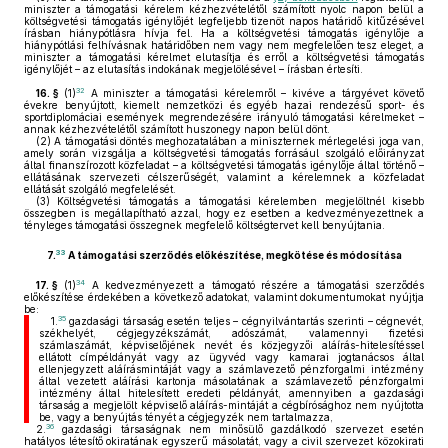
miniszter a támogatási kérelem kézhezvételétől számított nyolc napon belül a
költségvetési támogatás igénylőjét legfeljebb tizenöt napos határidő kitűzésével
írásban hiánypótlásra hívja fel. Ha a költségvetési támogatás igénylője a
hiánypótlási felhívásnak határidőben nem vagy nem megfelelően tesz eleget, a
miniszter a támogatási kérelmet elutasítja és erről a költségvetési támogatás
igénylőjét – az elutasítás indokának megjelölésével – írásban értesíti.
32
16. §
(1)
A miniszter a támogatási kérelemről – kivéve a tárgyévet követő
évekre benyújtott, kiemelt nemzetközi és egyéb hazai rendezésű sport- és
sportdiplomáciai események megrendezésére irányuló támogatási kérelmeket –
annak kézhezvételétől számított huszonegy napon belül dönt.
(2)
A támogatási döntés meghozatalában a miniszternek mérlegelési joga van,
amely során vizsgálja a költségvetési támogatás forrásául szolgáló előirányzat
által finanszírozott közfeladat – a költségvetési támogatás igénylője által történő –
ellátásának szervezeti célszerűségét, valamint a kérelemnek a közfeladat
ellátását szolgáló megfelelését.
(3)
Költségvetési támogatás a támogatási kérelemben megjelöltnél kisebb
összegben is megállapítható azzal, hogy ez esetben a kedvezményezettnek a
tényleges támogatási összegnek megfelelő költségtervet kell benyújtania.
33
7.
A támogatási szerződés előkészítése, megkötése és módosítása
34
17. §
(1)
A kedvezményezett a támogató részére a támogatási szerződés
előkészítése érdekében a következő adatokat, valamint dokumentumokat nyújtja
be:
35
1.
gazdasági társaság esetén teljes – cégnyilvántartás szerinti – cégnevét,
székhelyét, cégjegyzékszámát, adószámát, valamennyi fizetési
számlaszámát, képviselőjének nevét és közjegyzői aláírás-hitelesítéssel
ellátott címpéldányát vagy az ügyvéd vagy kamarai jogtanácsos által
ellenjegyzett aláírásmintáját vagy a számlavezető pénzforgalmi intézmény
által vezetett aláírási kartonja másolatának a számlavezető pénzforgalmi
intézmény által hitelesített eredeti példányát, amennyiben a gazdasági
társaság a megjelölt képviselő aláírás-mintáját a cégbírósághoz nem nyújtotta
be, vagy a benyújtás tényét a cégjegyzék nem tartalmazza,
36
2.
gazdasági társaságnak nem minősülő gazdálkodó szervezet esetén
hatályos létesítő okiratának egyszerű másolatát, vagy a civil szervezet közokirati