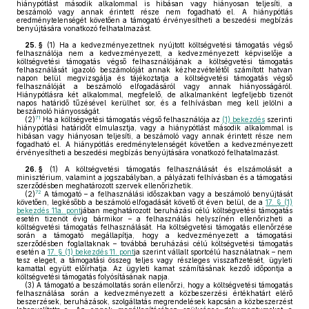
hiánypótlást második alkalommal is hibásan vagy hiányosan teljesíti, a
beszámoló vagy annak érintett része nem fogadható el. A hiánypótlás
eredménytelenségét követően a támogató érvényesítheti a beszedési megbízás
benyújtására vonatkozó felhatalmazást.
25. §
(1)
Ha a kedvezményezettnek nyújtott költségvetési támogatás végső
felhasználója nem a kedvezményezett, a kedvezményezett képviselője a
költségvetési támogatás végső felhasználójának a költségvetési támogatás
felhasználását igazoló beszámolóját annak kézhezvételétől számított hatvan
napon belül megvizsgálja és tájékoztatja a költségvetési támogatás végső
felhasználóját a beszámoló elfogadásáról vagy annak hiányosságáról.
Hiánypótlásra két alkalommal, megfelelő, de alkalmanként legfeljebb tizenöt
napos határidő tűzésével kerülhet sor, és a felhívásban meg kell jelölni a
beszámoló hiányosságát.
71
(2)
Ha a költségvetési támogatás végső felhasználója az
(1) bekezdés
szerinti
hiánypótlási határidőt elmulasztja, vagy a hiánypótlást második alkalommal is
hibásan vagy hiányosan teljesíti, a beszámoló vagy annak érintett része nem
fogadható el. A hiánypótlás eredménytelenségét követően a kedvezményezett
érvényesítheti a beszedési megbízás benyújtására vonatkozó felhatalmazást.
26. §
(1)
A költségvetési támogatás felhasználását és elszámolását a
minisztérium, valamint a jogszabályban, a pályázati felhívásban és a támogatási
szerződésben meghatározott szervek ellenőrizhetik.
72
(2)
A támogató – a felhasználási időszakban vagy a beszámoló benyújtását
követően, legkésőbb a beszámoló elfogadását követő öt éven belül, de a
17. § (1)
bekezdés 11a. pont
jában meghatározott beruházási célú költségvetési támogatás
esetén tizenöt évig bármikor – a felhasználás helyszínén ellenőrizheti a
költségvetési támogatás felhasználását. Ha költségvetési támogatás ellenőrzése
során a támogató megállapítja, hogy a kedvezményezett a támogatási
szerződésben foglaltaknak – továbbá beruházási célú költségvetési támogatás
esetén a
17. § (1) bekezdés 11. pont
ja szerint vállalt sportcélú használatnak – nem
tesz eleget, a támogatási összeg teljes vagy részleges visszafizetését, ügyleti
kamattal együtt előírhatja. Az ügyleti kamat számításának kezdő időpontja a
költségvetési támogatás folyósításának napja.
(3)
A támogató a beszámoltatás során ellenőrzi, hogy a költségvetési támogatás
felhasználása során a kedvezményezett a közbeszerzési értékhatárt elérő
beszerzések, beruházások, szolgáltatás megrendelések kapcsán a közbeszerzést