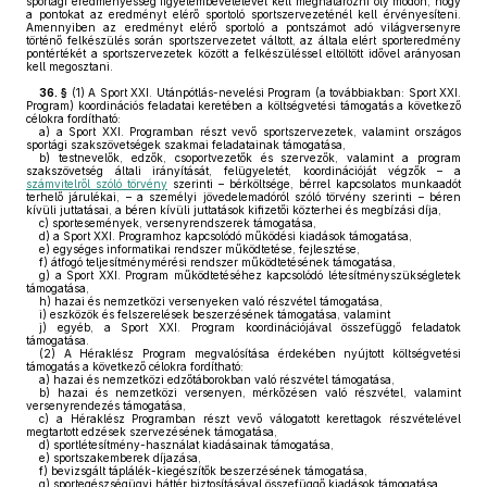
sportági eredményesség figyelembevételével kell meghatározni oly módon, hogy
a pontokat az eredményt elérő sportoló sportszervezeténél kell érvényesíteni.
Amennyiben az eredményt elérő sportoló a pontszámot adó világversenyre
történő felkészülés során sportszervezetet váltott, az általa elért sporteredmény
pontértékét a sportszervezetek között a felkészüléssel eltöltött idővel arányosan
kell megosztani.
36. §
(1)
A Sport XXI. Utánpótlás-nevelési Program (a továbbiakban: Sport XXI.
Program) koordinációs feladatai keretében a költségvetési támogatás a következő
célokra fordítható:
a)
a Sport XXI. Programban részt vevő sportszervezetek, valamint országos
sportági szakszövetségek szakmai feladatainak támogatása,
b)
testnevelők, edzők, csoportvezetők és szervezők, valamint a program
szakszövetség általi irányítását, felügyeletét, koordinációját végzők – a
számvitelről szóló törvény
szerinti – bérköltsége, bérrel kapcsolatos munkaadót
terhelő járulékai, – a személyi jövedelemadóról szóló törvény szerinti – béren
kívüli juttatásai, a béren kívüli juttatások kifizetői közterhei és megbízási díja,
c)
sportesemények, versenyrendszerek támogatása,
d)
a Sport XXI. Programhoz kapcsolódó működési kiadások támogatása,
e)
egységes informatikai rendszer működtetése, fejlesztése,
f)
átfogó teljesítménymérési rendszer működtetésének támogatása,
g)
a Sport XXI. Program működtetéséhez kapcsolódó létesítményszükségletek
támogatása,
h)
hazai és nemzetközi versenyeken való részvétel támogatása,
i)
eszközök és felszerelések beszerzésének támogatása, valamint
j)
egyéb, a Sport XXI. Program koordinációjával összefüggő feladatok
támogatása.
(2)
A Héraklész Program megvalósítása érdekében nyújtott költségvetési
támogatás a következő célokra fordítható:
a)
hazai és nemzetközi edzőtáborokban való részvétel támogatása,
b)
hazai és nemzetközi versenyen, mérkőzésen való részvétel, valamint
versenyrendezés támogatása,
c)
a Héraklész Programban részt vevő válogatott kerettagok részvételével
megtartott edzések szervezésének támogatása,
d)
sportlétesítmény-használat kiadásainak támogatása,
e)
sportszakemberek díjazása,
f)
bevizsgált táplálék-kiegészítők beszerzésének támogatása,
g)
sportegészségügyi háttér biztosításával összefüggő kiadások támogatása,