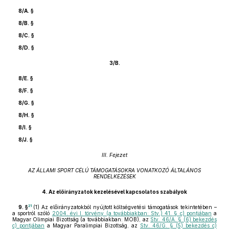
8/A. §
8/B. §
8/C. §
8/D. §
3/B.
8/E. §
8/F. §
8/G. §
8/H. §
8/I. §
8/J. §
III. Fejezet
AZ ÁLLAMI SPORT CÉLÚ TÁMOGATÁSOKRA VONATKOZÓ ÁLTALÁNOS
RENDELKEZÉSEK
4.
Az előirányzatok kezelésével kapcsolatos szabályok
21
9. §
(1)
Az előirányzatokból nyújtott költségvetési támogatások tekintetében –
a sportról szóló
2004. évi I. törvény (a továbbiakban: Stv.) 41. § c) pontjában
a
Magyar Olimpiai Bizottság (a továbbiakban: MOB), az
Stv. 46/A. § (6) bekezdés
c) pontjában
a Magyar Paralimpiai Bizottság, az
Stv. 46/G. § (5) bekezdés c)