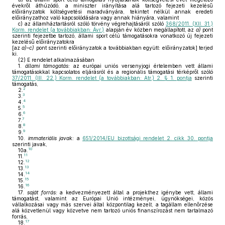
évekről áthúzódó, a miniszter irányítása alá tartozó fejezeti kezelésű
előirányzatok költségvetési maradványára, tekintet nélkül annak eredeti
előirányzathoz való kapcsolódására vagy annak hiányára, valamint
c)
az államháztartásról szóló törvény végrehajtásáról szóló
368/2011. (XII. 31.)
Korm. rendelet (a továbbiakban: Ávr.)
alapján év közben megállapított, az
a)
pont
szerinti fejezetbe tartozó, állami sport célú támogatásokra vonatkozó új fejezeti
kezelésű előirányzatokra
[az
a)–c)
pont szerinti előirányzatok a továbbiakban együtt: előirányzatok] terjed
ki.
(2)
E rendelet alkalmazásában
1.
állami támogatás:
az európai uniós versenyjogi értelemben vett állami
támogatásokkal kapcsolatos eljárásról és a regionális támogatási térképről szóló
37/2011. (III. 22.) Korm. rendelet (a továbbiakban: Atr.) 2. § 1. pontja
szerinti
támogatás,
2
2.
3
3.
4
4.
5
5.
6
6.
7
7.
8
8.
9
9.
10.
immateriális javak:
a
651/2014/EU bizottsági rendelet 2. cikk 30. pontja
szerinti javak,
10
10a.
11
11.
12
12.
13
13.
14
14.
15
15.
16
16.
17.
saját forrás:
a kedvezményezett által a projekthez igénybe vett, állami
támogatást, valamint az Európai Unió intézményei, ügynökségei, közös
vállalkozásai vagy más szervei által központilag kezelt, a tagállam ellenőrzése
alá közvetlenül vagy közvetve nem tartozó uniós finanszírozást nem tartalmazó
forrás,
17
18.