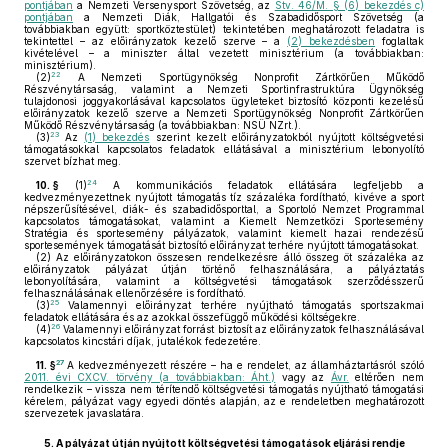
pontjában
a Nemzeti Versenysport Szövetség, az
Stv. 46/M. § (6) bekezdés c)
pontjában
a Nemzeti Diák, Hallgatói és Szabadidősport Szövetség (a
továbbiakban együtt: sportköztestület) tekintetében meghatározott feladatra is
tekintettel – az előirányzatok kezelő szerve – a
(2) bekezdésben
foglaltak
kivételével – a miniszter által vezetett minisztérium (a továbbiakban:
minisztérium).
22
(2)
A Nemzeti Sportügynökség Nonprofit Zártkörűen Működő
Részvénytársaság, valamint a Nemzeti Sportinfrastruktúra Ügynökség
tulajdonosi joggyakorlásával kapcsolatos ügyleteket biztosító központi kezelésű
előirányzatok kezelő szerve a Nemzeti Sportügynökség Nonprofit Zártkörűen
Működő Részvénytársaság (a továbbiakban: NSÜ NZrt.).
23
(3)
Az
(1) bekezdés
szerint kezelt előirányzatokból nyújtott költségvetési
támogatásokkal kapcsolatos feladatok ellátásával a minisztérium lebonyolító
szervet bízhat meg.
24
10. §
(1)
A kommunikációs feladatok ellátására legfeljebb a
kedvezményezettnek nyújtott támogatás tíz százaléka fordítható, kivéve a sport
népszerűsítésével, diák- és szabadidősporttal, a Sportoló Nemzet Programmal
kapcsolatos támogatásokat, valamint a Kiemelt Nemzetközi Sportesemény
Stratégia és sportesemény pályázatok, valamint kiemelt hazai rendezésű
sportesemények támogatását biztosító előirányzat terhére nyújtott támogatásokat.
(2)
Az előirányzatokon összesen rendelkezésre álló összeg öt százaléka az
előirányzatok pályázat útján történő felhasználására, a pályáztatás
lebonyolítására, valamint a költségvetési támogatások szerződésszerű
felhasználásának ellenőrzésére is fordítható.
25
(3)
Valamennyi előirányzat terhére nyújtható támogatás sportszakmai
feladatok ellátására és az azokkal összefüggő működési költségekre.
26
(4)
Valamennyi előirányzat forrást biztosít az előirányzatok felhasználásával
kapcsolatos kincstári díjak, jutalékok fedezetére.
27
11. §
A kedvezményezett részére – ha e rendelet, az államháztartásról szóló
2011. évi CXCV. törvény (a továbbiakban: Áht.)
vagy az
Ávr.
eltérően nem
rendelkezik – vissza nem térítendő költségvetési támogatás nyújtható támogatási
kérelem, pályázat vagy egyedi döntés alapján, az e rendeletben meghatározott
szervezetek javaslatára.
5.
A pályázat útján nyújtott költségvetési támogatások eljárási rendje