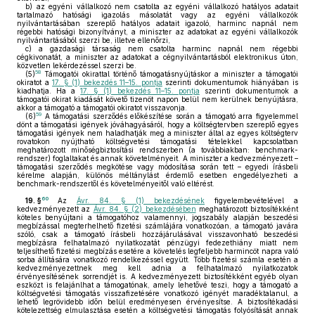
b)
az egyéni vállalkozó nem csatolta az egyéni vállalkozó hatályos adatait
tartalmazó hatósági igazolás másolatát vagy az egyéni vállalkozók
nyilvántartásában szereplő hatályos adatait igazoló, harminc napnál nem
régebbi hatósági bizonyítványt, a miniszter az adatokat az egyéni vállalkozók
nyilvántartásából szerzi be, illetve ellenőrzi,
c)
a gazdasági társaság nem csatolta harminc napnál nem régebbi
cégkivonatát, a miniszter az adatokat a cégnyilvántartásból elektronikus úton,
közvetlen lekérdezéssel szerzi be.
58
(5)
Támogatói okirattal történő támogatásnyújtáskor a miniszter a támogatói
okiratot a
17. § (1) bekezdés 11–15. pontja
szerinti dokumentumok hiányában is
kiadhatja. Ha a
17. § (1) bekezdés 11–15. pontja
szerinti dokumentumok a
támogatói okirat kiadását követő tizenöt napon belül nem kerülnek benyújtásra,
akkor a támogató a támogatói okiratot visszavonja.
59
(6)
A támogatási szerződés előkészítése során a támogató arra figyelemmel
dönt a támogatási igények jóváhagyásáról, hogy a költségtervben szereplő egyes
támogatási igények nem haladhatják meg a miniszter által az egyes költségterv
rovatokon nyújtható költségvetési támogatási tételekkel kapcsolatban
meghatározott minőségbiztosítási rendszerben (a továbbiakban: benchmark-
rendszer) foglaltakat és annak követelményeit. A miniszter a kedvezményezett –
támogatási szerződés megkötése vagy módosítása során tett – egyedi írásbeli
kérelme alapján, különös méltánylást érdemlő esetben engedélyezheti a
benchmark-rendszertől és követelményeitől való eltérést.
60
19. §
Az
Ávr. 84. § (1) bekezdésének
figyelembevételével a
kedvezményezett az
Ávr. 84. § (2) bekezdésében
meghatározott biztosítékként
köteles benyújtani a támogatóhoz valamennyi, jogszabály alapján beszedési
megbízással megterhelhető fizetési számlájára vonatkozóan, a támogató javára
szóló, csak a támogató írásbeli hozzájárulásával visszavonható beszedési
megbízásra felhatalmazó nyilatkozatát pénzügyi fedezethiány miatt nem
teljesíthető fizetési megbízás esetére a követelés legfeljebb harmincöt napra való
sorba állítására vonatkozó rendelkezéssel együtt. Több fizetési számla esetén a
kedvezményezettnek meg kell adnia a felhatalmazó nyilatkozatok
érvényesítésének sorrendjét is. A kedvezményezett biztosítékként egyéb olyan
eszközt is felajánlhat a támogatónak, amely lehetővé teszi, hogy a támogató a
költségvetési támogatás visszafizetésére vonatkozó igényét maradéktalanul, a
lehető legrövidebb időn belül eredményesen érvényesítse. A biztosítékadási
kötelezettség elmulasztása esetén a költségvetési támogatás folyósítását annak