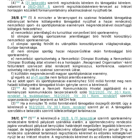
102
(4)
A
(3) bekezdés
szerinti regisztrációs kérelem és támogatási kérelem,
valamint a
38/D–38/F. §
szerinti regisztrációskérelem-tervezet az Intézet
honlapján közzétett formanyomtatvány alkalmazásával nyújtható be.
103
38/B. §
(1)
A miniszter a Versenysport és szakmai feladatok támogatása
előirányzat terhére költségvetési támogatást nyújthat a hazai rendezésű
nemzetközi sport- és sportdiplomáciai események megrendezésével összefüggő
költségek fedezetéhez:
a)
nemzetközi jelentőségű és turisztikai vonzerővel bíró sportesemény,
b)
olimpiai sportág sportszakmai jelentőséggel bíró felnőtt korosztályú
nemzetközi sporteseménye,
c)
olimpiai sportág felnőtt és utánpótlás korosztályainak világbajnoksága,
Európa-bajnoksága,
d)
nem olimpiai sportág hazai népszerűsítése okán fontossággal bíró
sportesemény,
e)
nemzetközi sportszövetség, a Nemzetközi Olimpiai Bizottság, a Nemzetközi
Olimpiai Bizottság által elismert és a honlapján „Recognised Organisation”-ként
feltüntetett szervezet által rendezett kongresszus, konferencia, valamint
szövetség irányító és szakmai szerveinek ülése,
f)
külföldön megrendezendő magyar sportdiplomáciai esemény,
g)
egyéb, az
a)–f) pont
ba nem tartozó jelentős esemény,
ha az adott sport- és sportdiplomáciai eseményhez 500 millió forintot meg nem
haladó költségvetési támogatást kíván igénybe venni a kérelmező.
104
(2)
Az Intézet a Nemzeti Kommunikációs Hivatal jogállásáról és a
kormányzati kommunikációs beszerzésekről szóló
162/2020. (IV. 30.) Korm.
rendelet [a továbbiakban: 162/2020. (IV. 30.) Korm. rendelet]
szerinti
szponzorációs igényt bejelenti az NKOH felé.
105
(3)
Ha a miniszter 15 millió forintot elérő támogatási összegről döntött, úgy a
kérelmező a
162/2020. (IV. 30.) Korm. rendelet
szerint jár el. A támogatási
szerződés e bekezdés szerinti kötelezettséget tartalmazza.
106
107
38/C. §
(1)
A kérelmező a
38/B. § (1) bekezdés
e szerinti sportesemény
rendezésére történő pályázati szándéka esetén, a sportrendezvény rendezési
jogára vonatkozó pályázat benyújtási határidejét megelőzően legalább kilencven
nappal, de legkésőbb a sportrendezvény időpontját megelőző év január 31-ig, a
rendezési szándékát tartalmazó regisztrációs kérelmet és előzetes költségtervet
nyújt be az Intézet részére. A regisztrációs kérelmet és az előzetes költségtervet