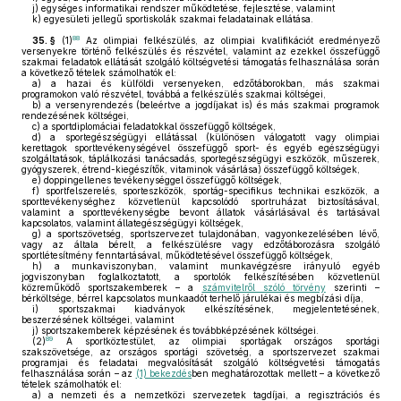
j)
egységes informatikai rendszer működtetése, fejlesztése, valamint
k)
egyesületi jellegű sportiskolák szakmai feladatainak ellátása.
88
35. §
(1)
Az olimpiai felkészülés, az olimpiai kvalifikációt eredményező
versenyekre történő felkészülés és részvétel, valamint az ezekkel összefüggő
szakmai feladatok ellátását szolgáló költségvetési támogatás felhasználása során
a következő tételek számolhatók el:
a)
a hazai és külföldi versenyeken, edzőtáborokban, más szakmai
programokon való részvétel, továbbá a felkészülés szakmai költségei,
b)
a versenyrendezés (beleértve a jogdíjakat is) és más szakmai programok
rendezésének költségei,
c)
a sportdiplomáciai feladatokkal összefüggő költségek,
d)
a sportegészségügyi ellátással (különösen válogatott vagy olimpiai
kerettagok sporttevékenységével összefüggő sport- és egyéb egészségügyi
szolgáltatások, táplálkozási tanácsadás, sportegészségügyi eszközök, műszerek,
gyógyszerek, étrend-kiegészítők, vitaminok vásárlása) összefüggő költségek,
e)
doppingellenes tevékenységgel összefüggő költségek,
f)
sportfelszerelés, sporteszközök, sportág-specifikus technikai eszközök, a
sporttevékenységhez közvetlenül kapcsolódó sportruházat biztosításával,
valamint a sporttevékenységbe bevont állatok vásárlásával és tartásával
kapcsolatos, valamint állategészségügyi költségek,
g)
a sportszövetség, sportszervezet tulajdonában, vagyonkezelésében lévő,
vagy az általa bérelt, a felkészülésre vagy edzőtáborozásra szolgáló
sportlétesítmény fenntartásával, működtetésével összefüggő költségek,
h)
a munkaviszonyban, valamint munkavégzésre irányuló egyéb
jogviszonyban foglalkoztatott, a sportolók felkészítésében közvetlenül
közreműködő sportszakemberek – a
számvitelről szóló törvény
szerinti –
bérköltsége, bérrel kapcsolatos munkaadót terhelő járulékai és megbízási díja,
i)
sportszakmai kiadványok elkészítésének, megjelentetésének,
beszerzésének költségei, valamint
j)
sportszakemberek képzésének és továbbképzésének költségei.
89
(2)
A sportköztestület, az olimpiai sportágak országos sportági
szakszövetsége, az országos sportági szövetség, a sportszervezet szakmai
programjai és feladatai megvalósítását szolgáló költségvetési támogatás
felhasználása során – az
(1) bekezdés
ben meghatározottak mellett – a következő
tételek számolhatók el:
a)
a nemzeti és a nemzetközi szervezetek tagdíjai, a regisztrációs és