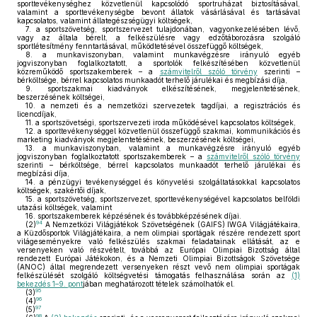
sporttevékenységhez közvetlenül kapcsolódó sportruházat biztosításával,
valamint a sporttevékenységbe bevont állatok vásárlásával és tartásával
kapcsolatos, valamint állategészségügyi költségek,
7.
a sportszövetség, sportszervezet tulajdonában, vagyonkezelésében lévő,
vagy az általa bérelt, a felkészülésre vagy edzőtáborozásra szolgáló
sportlétesítmény fenntartásával, működtetésével összefüggő költségek,
8.
a munkaviszonyban, valamint munkavégzésre irányuló egyéb
jogviszonyban foglalkoztatott, a sportolók felkészítésében közvetlenül
közreműködő sportszakemberek – a
számvitelről szóló törvény
szerinti –
bérköltsége, bérrel kapcsolatos munkaadót terhelő járulékai és megbízási díja,
9.
sportszakmai kiadványok elkészítésének, megjelentetésének,
beszerzésének költségei,
10.
a nemzeti és a nemzetközi szervezetek tagdíjai, a regisztrációs és
licencdíjak,
11.
a sportszövetségi, sportszervezeti iroda működésével kapcsolatos költségek,
12.
a sporttevékenységgel közvetlenül összefüggő szakmai, kommunikációs és
marketing kiadványok megjelentetésének, beszerzésének költségei,
13.
a munkaviszonyban, valamint a munkavégzésre irányuló egyéb
jogviszonyban foglalkoztatott sportszakemberek – a
számvitelről szóló törvény
szerinti – bérköltsége, bérrel kapcsolatos munkaadót terhelő járulékai és
megbízási díja,
14.
a pénzügyi tevékenységgel és könyvelési szolgáltatásokkal kapcsolatos
költségek, szakértői díjak,
15.
a sportszövetség, sportszervezet, sporttevékenységével kapcsolatos belföldi
utazási költségek, valamint
16.
sportszakemberek képzésének és továbbképzésének díjai.
94
(2)
A Nemzetközi Világjátékok Szövetségének (GAIFS) IWGA Világjátékaira,
a Küzdősportok Világjátékaira, a nem olimpiai sportágak részére rendezett sport
világeseményekre való felkészülés szakmai feladatainak ellátását, az e
versenyeken való részvételt, továbbá az Európai Olimpiai Bizottság által
rendezett Európai Játékokon, és a Nemzeti Olimpiai Bizottságok Szövetsége
(ANOC) által megrendezett versenyeken részt vevő nem olimpiai sportágak
felkészülését szolgáló költségvetési támogatás felhasználása során az
(1)
bekezdés 1–9. pont
jában meghatározott tételek számolhatók el.
95
(3)
96
(4)
97
(5)
98