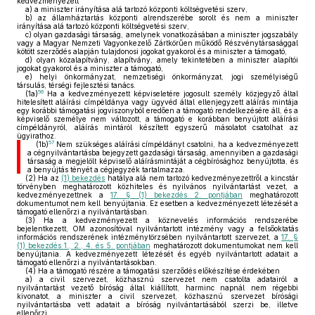
kedvezményezett
a)
a miniszter irányítása alá tartozó központi költségvetési szerv,
b)
az államháztartás központi alrendszerébe sorolt és nem a miniszter
irányítása alá tartozó központi költségvetési szerv,
c)
olyan gazdasági társaság, amelynek vonatkozásában a miniszter jogszabály
vagy a Magyar Nemzeti Vagyonkezelő Zártkörűen működő Részvénytársasággal
kötött szerződés alapján tulajdonosi jogokat gyakorol és a miniszter a támogató,
d)
olyan közalapítvány, alapítvány, amely tekintetében a miniszter alapítói
jogokat gyakorol és a miniszter a támogató,
e)
helyi önkormányzat, nemzetiségi önkormányzat, jogi személyiségű
társulás, térségi fejlesztési tanács.
56
(1a)
Ha a kedvezményezett képviseletére jogosult személy közjegyző által
hitelesített aláírási címpéldánya vagy ügyvéd által ellenjegyzett aláírás mintája
egy korábbi támogatási jogviszonyból eredően a támogató rendelkezésére áll, és a
képviselő személye nem változott, a támogató e korábban benyújtott aláírási
címpéldányról, aláírás mintáról készített egyszerű másolatot csatolhat az
ügyirathoz.
57
(1b)
Nem szükséges aláírási címpéldányt csatolni, ha a kedvezményezett
a cégnyilvántartásba bejegyzett gazdasági társaság, amennyiben a gazdasági
társaság a megjelölt képviselő aláírásmintáját a cégbírósághoz benyújtotta, és
a benyújtás tényét a cégjegyzék tartalmazza.
(2)
Ha az
(1) bekezdés
hatálya alá nem tartozó kedvezményezettről a kincstár
törvényben meghatározott közhiteles és nyilvános nyilvántartást vezet, a
kedvezményezettnek a
17. § (1) bekezdés 2. pontjában
meghatározott
dokumentumot nem kell benyújtania. Ez esetben a kedvezményezett létezését a
támogató ellenőrzi a nyilvántartásban.
(3)
Ha a kedvezményezett a köznevelés információs rendszerébe
bejelentkezett, OM azonosítóval nyilvántartott intézmény vagy a felsőoktatás
információs rendszerének intézménytörzsében nyilvántartott szervezet, a
17. §
(1) bekezdés 1., 2., 4. és 5. pontjában
meghatározott dokumentumokat nem kell
benyújtania. A kedvezményezett létezését és egyéb nyilvántartott adatait a
támogató ellenőrzi a nyilvántartásokban.
(4)
Ha a támogató részére a támogatási szerződés előkészítése érdekében
a)
a civil szervezet, közhasznú szervezet nem csatolta adatairól a
nyilvántartást vezető bíróság által kiállított, harminc napnál nem régebbi
kivonatot, a miniszter a civil szervezet, közhasznú szervezet bírósági
nyilvántartásba vett adatait a bíróság nyilvántartásából szerzi be, illetve
ellenőrzi,