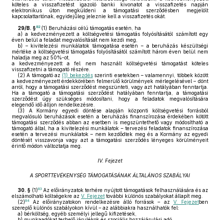
köteles a visszafizetést igazoló banki kivonatot a visszafizetés napján
elektronikus úton megküldeni a támogatási szerződésben megjelölt
kapcsolattartónak, egyidejűleg jeleznie kell a visszafizetés okát.
82
29/B. §
(1)
Beruházási célú támogatás esetén, ha
a)
a kedvezményezett a költségvetési támogatás folyósításától számított egy
éven belül a feladat megvalósítását nem kezdi meg,
b)
– kivitelezési munkálatok támogatása esetén – a beruházás készültségi
mértéke a költségvetési támogatás folyósításától számított három éven belül nem
haladja meg az 50%-ot,
a kedvezményezett a fel nem használt költségvetési támogatást köteles
visszafizetni a támogató részére.
(2)
A támogató az
(1) bekezdés
szerinti esetekben – valamennyi, többek között
a kedvezményezett érdekkörében felmerülő körülmények mérlegelésével – dönt
arról, hogy a támogatási szerződést megszünteti, vagy azt hatályában fenntartja.
Ha a támogató a támogatási szerződést hatályában fenntartja, a támogatási
szerződést úgy szükséges módosítani, hogy a feladatok megvalósítására
elegendő idő álljon rendelkezésre.
(3)
A Kormány egyedi döntése alapján központi költségvetési forrásból
megvalósuló beruházások esetén a beruházás finanszírozása érdekében kötött
támogatási szerződés abban az esetben is megszüntethető vagy módosítható a
támogató által, ha a kivitelezési munkálatok – tervezési feladatok finanszírozása
esetén a tervezési munkálatok – nem kezdődtek meg és a Kormány az egyedi
döntését visszavonja vagy azt a támogatási szerződés lényeges körülményeit
érintő módon változtatja meg.
IV. Fejezet
A SPORTTEVÉKENYSÉG TÁMOGATÁSÁNAK ÁLTALÁNOS SZABÁLYAI
83
30. §
(1)
Az előirányzatok terhére nyújtott támogatások felhasználására és az
elszámolható költségekre az
V. Fejezet
további különös szabályokat állapít meg.
84
(2)
Az előirányzatokon rendelkezésre álló források – az
V. Fejezet
ben
szereplő különös szabályokon kívül – az alábbiakra használhatók fel:
a)
bérköltség, egyéb személyi jellegű kifizetések,
b)
munkaadókat terhelő járulékok és szociális hozzájárulási adó,