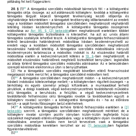
pótlásáig fel kell függeszteni.
61
20. §
(1)
A támogatási szerződés módosítását bármelyik fél – a költségvetési
támogatás célja, összege, az azt alátámasztó költségterv, továbbá a költségvetési
támogatás tárgyát képező támogatott tevékenység kezdő időpontja és
véghatárideje tekintetében – a támogatott tevékenység időtartamaként az eredeti
vagy a korábban módosított támogatási szerződésben meghatározott véghatáridő
leteltéig írásban kezdeményezheti. A költségvetési támogatás összegének
módosítása az
Ávr. 95. § (2) bekezdés
ében meghatározott esetekben többlet
költségvetési támogatás biztosítására is kiterjedhet, ha azt az uniós állami
támogatási szabályok lehetővé teszik. A költségvetési támogatás felhasználásáról
történő beszámolás határidejének módosítása írásban kezdeményezhető az
eredeti vagy a korábban módosított támogatási szerződésben meghatározott
beszámolási határidő leteltéig. A támogatási szerződés módosítására irányuló
kezdeményezés tartalmazza a módosítás indokát is. Az elszámolási határidő
módosítása esetén a kedvezményezett köteles a
19. §
-ban meghatározott, a
módosított elszámolási határidőnek megfelelő biztosítékot benyújtani, legkésőbb
az általa történő támogatási szerződés módosítás aláírásakor. Az e bekezdésben
szereplő kérelmek elektronikus úton is benyújthatóak.
(2)
Ha a támogatási szerződés megkötését követően eltérő finanszírozást
megalapozó indok merül fel, a támogatási szerződést módosítani kell.
62
(3)
A támogatási szerződésben meghatározott módon – a kedvezményezett
írásbeli indokolási kötelezettsége mellett – a költségtervben rögzített összegek – a
bérköltség és egyéb személyi jellegű kifizetések, a munkaadókat terhelő
járulékok, a dologi kiadások, végső kedvezményezettnek továbbítandó működési
célú támogatás, a beruházás, a felújítás, a végső kedvezményezettnek
továbbítandó felhalmozási célú támogatás rovatok (a továbbiakban együtt: a
költségterv rovatai) szintjén – a költségvetési támogatás és – ha az előírásra
került – a saját forrás főösszegén belül eltérhetnek.
63
(4)
A költségvetési támogatás terhére történő felhasználás esetében a
(3)
bekezdés
szerinti, a támogatási szerződésben meghatározott mértéket, de a
költségterv rovatai szintjén pozitív irányban külön-külön legfeljebb húsz
százalékot meghaladó eltérés elfogadására, vagy a költségterv olyan rovatának a
módosítására, amelyen kiadás nem került tervezésre, csak a támogatási
szerződés módosítása keretében kerülhet sor az
(1) bekezdés
ben foglaltak
figyelembevételével.
64
(5)