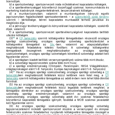
licencdíjak,
b)
a sportszövetségi, sportszervezeti iroda működésével kapcsolatos költségek,
c)
a sporttevékenységgel közvetlenül összefüggő szakmai, kommunikációs és
marketing kiadványok megjelentetésének, beszerzésének költségei,
d)
a munkaviszonyban, valamint a munkavégzésre irányuló egyéb
jogviszonyban foglalkoztatott sportszakemberek – a
számvitelről szóló törvény
szerinti – bérköltsége, bérrel kapcsolatos munkaadót terhelő járulékai és
megbízási díja,
e)
a pénzügyi tevékenységgel és könyveléssel kapcsolatos költségek, szakértői
díjak, valamint
f)
a sportszövetség, sportszervezet sporttevékenységével kapcsolatos belföldi
utazási költségek.
90
(3)
A
(2) bekezdés
szerinti költségvetési támogatásban részesülő országos
sportági szakszövetség, országos sportági szövetség sportköztestület a
költségvetési támogatást az
Stv.
-ben, valamint az alapszabályában
meghatározott feladatokra köteles fordítani. A szövetségi költségvetési
támogatások összegének meghatározásakor az országos sportági
szakszövetségek, országos sportági szövetségek következő szövetségi adatait kell
figyelembe venni:
a)
a sportágban kiadott belföldi versenyengedélyek száma több mint ötszáz,
b)
a szövetségi tagszervezetek száma több mint húsz,
c)
a sportági eredményesség (Olimpián, Paralimpián, IWGA Világjátékokon,
világbajnokságon elért 1–8. helyezés; Európa-bajnokságon elért 1–6. helyezés).
91
(4)
Ha az országos sportági szakszövetség, országos sportági szövetség a
(3)
bekezdés
ben meghatározott feltételek közül kettőnek nem felel meg, a
(2)
bekezdés
szerinti költségvetési támogatása az adott évben nem lehet több ötmillió
forintnál.
(5)
Ha az országos sportági szakszövetség, országos sportági szövetség a
(3)
bekezdés
ben meghatározott feltételek közül legalább kettőnek megfelel, a
támogatási döntéskor az országos sportági szakszövetség, országos sportági
szövetség sportági eredményességét, valamint az országos sportági
szakszövetség, országos sportági szövetség adott évi szakmai feladataihoz
közvetlenül kapcsolódó támogatási igényét, továbbá a MOB szakmai javaslatát
kell figyelembe venni.
(6)
Az országos sportági szakszövetség, országos sportági szövetség
tagszervezeteként működő sportszervezet részére a versenysport és olimpiai
felkészülés szakmai feladataihoz nyújtandó költségvetési támogatás összegét a