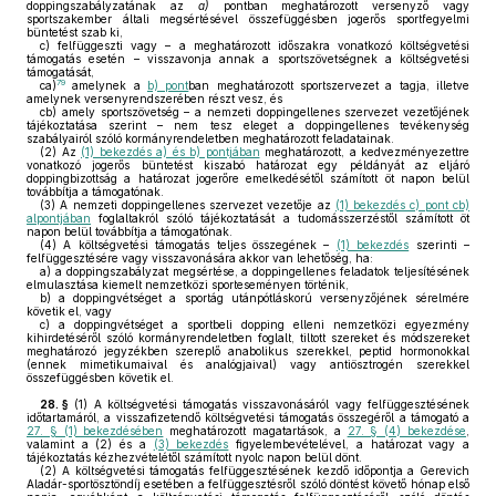
doppingszabályzatának az
a)
pontban meghatározott versenyző vagy
sportszakember általi megsértésével összefüggésben jogerős sportfegyelmi
büntetést szab ki,
c)
felfüggeszti vagy – a meghatározott időszakra vonatkozó költségvetési
támogatás esetén – visszavonja annak a sportszövetségnek a költségvetési
támogatását,
79
ca)
amelynek a
b) pont
ban meghatározott sportszervezet a tagja, illetve
amelynek versenyrendszerében részt vesz, és
cb)
amely sportszövetség – a nemzeti doppingellenes szervezet vezetőjének
tájékoztatása szerint – nem tesz eleget a doppingellenes tevékenység
szabályairól szóló kormányrendeletben meghatározott feladatainak.
(2)
Az
(1) bekezdés a) és b) pontjában
meghatározott, a kedvezményezettre
vonatkozó jogerős büntetést kiszabó határozat egy példányát az eljáró
doppingbizottság a határozat jogerőre emelkedésétől számított öt napon belül
továbbítja a támogatónak.
(3)
A nemzeti doppingellenes szervezet vezetője az
(1) bekezdés c) pont cb)
alpontjában
foglaltakról szóló tájékoztatását a tudomásszerzéstől számított öt
napon belül továbbítja a támogatónak.
(4)
A költségvetési támogatás teljes összegének –
(1) bekezdés
szerinti –
felfüggesztésére vagy visszavonására akkor van lehetőség, ha:
a)
a doppingszabályzat megsértése, a doppingellenes feladatok teljesítésének
elmulasztása kiemelt nemzetközi sporteseményen történik,
b)
a doppingvétséget a sportág utánpótláskorú versenyzőjének sérelmére
követik el, vagy
c)
a doppingvétséget a sportbeli dopping elleni nemzetközi egyezmény
kihirdetéséről szóló kormányrendeletben foglalt, tiltott szereket és módszereket
meghatározó jegyzékben szereplő anabolikus szerekkel, peptid hormonokkal
(ennek mimetikumaival és analógjaival) vagy antiösztrogén szerekkel
összefüggésben követik el.
28. §
(1)
A költségvetési támogatás visszavonásáról vagy felfüggesztésének
időtartamáról, a visszafizetendő költségvetési támogatás összegéről a támogató a
27. § (1) bekezdésében
meghatározott magatartások, a
27. § (4) bekezdése
,
valamint a (2) és a
(3) bekezdés
figyelembevételével, a határozat vagy a
tájékoztatás kézhezvételétől számított nyolc napon belül dönt.
(2)
A költségvetési támogatás felfüggesztésének kezdő időpontja a Gerevich
Aladár-sportösztöndíj esetében a felfüggesztésről szóló döntést követő hónap első