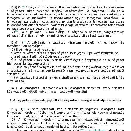
28
12. §
(1)
A pályázati úton nyújtott költségvetési támogatásokkal kapcsolatosan
a pályázati kiírás honlapon történő közzétételével, a pályázati kiírás és a
támogatási döntés előkészítésével, a támogatási szerződés megkötésével vagy a
támogatói okirat kiadásával (a továbbiakban együtt: támogatási szerződés), a
támogatási szerződés módosításával, nyilvántartásával, a támogatási szerződés
teljesítésének ellenőrzésével, valamint a tájékoztatással kapcsolatos feladatokat
pályázatkezelő szervezet is elláthatja.
29
(2)
Ha a pályázati kiírás előírja, a pályázó a pályázat benyújtásakor
pályázati díjat fizet, amelynek mértékét a pályázati kiírás határozza meg.
30
13. §
(1)
A pályázatot a pályázati kiírásban megjelölt címre, módon és
formában kell benyújtani.
(2)
Érvénytelen a pályázat, ha
a)
azt a pályázati kiírás alapján pályázni nem jogosult pályázó nyújtotta be,
b)
a pályázat határidőn túl érkezett, vagy
c)
a pályázati kiírás nem biztosít lehetőséget hiánypótlásra és a pályázat
hiányosan került benyújtásra.
(3)
Ha a pályázat érvénytelen, erről az érvénytelenség okának megjelölésével
a pályázat, a hiánypótlás beérkezésétől számított nyolc napon belül a pályázót
értesíteni kell.
(4)
A pályázat értékelésének és elbírálásának szempontjait a pályázati kiírás
tartalmazza.
14. §
A támogatási szerződéseket a támogatási döntésről szóló értesítés
kézhezvételét követő hatvan napon belül kell megkötni.
6.
Az egyedi döntéssel nyújtott költségvetési támogatások eljárási rendje
31
15. §
(1)
A nem pályázati úton biztosított költségvetési támogatás iránt
támogatási kérelmet írásban kell benyújtani a miniszternek, vagy a támogatás
kérelem nélkül, egyedi döntés alapján is nyújtható.
(2)
A támogatási kérelem tartalmazza a költségvetési támogatásból
megvalósítani tervezett tevékenységek, feladatok, beszerzések részletes
ismertetését, azok tervezett szakmai hatásait, összefüggéseit.
(3)
Ha a támogatási kérelem nem tartalmazza a
(2) bekezdésben
foglaltakat, a