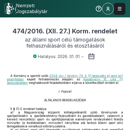
Nemzeti
Jogszabálytár
474/2016. (XII. 27.) Korm. rendelet
az állami sport célú támogatások
felhasználásáról és elosztásáról
Hatályos: 2026. 01. 01. –
A Kormány a sportról szóló
2004. évi I. törvény 79. § (1) bekezdés b) pont bn)
alpontjában
kapott felhatalmazás alapján, az
Alaptörvény 15. cikk (1)
bekezdésében
meghatározott feladatkörében eljárva a következőket rendeli el:
I. Fejezet
ÁLTALÁNOS RENDELKEZÉSEK
1. §
(1)
E rendelet hatálya
1
a)
a Magyarország központi költségvetéséről szóló törvénynek a
sportpolitikáért, a sportlétesítmény-fejlesztésért és gazdálkodásért, valamint a
kiemelt nemzetközi sport- és sportdiplomáciai események rendezéséért felelős
miniszter (a továbbiakban: miniszter) irányítása alá tartozó állami sport célú
támogatásokra vonatkozó előirányzatokra,
b)
az állami sport célú támogatás nyújtásának költségvetési évét megelőző