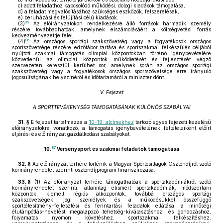
c)
adott feladathoz kapcsolódó működési, dologi kiadások támogatása,
d)
a feladat megvalósításához szükséges eszközök, felszerelések,
e)
beruházási és felújítási célú kiadások.
85
(3)
Az előirányzatokon rendelkezésre álló források harmadik személy
részére továbbadhatóak, amelynek elszámolásáért a költségvetési forrás
kedvezményezettje felel.
86
(4)
Az országos sportági szakszövetség vagy a fogyatékosok országos
sportszövetsége részére edzőtábor tartása és sportszakmai felkészülés céljából
nyújtott szakmai támogatás olimpiai központokban történő igénybevételére
közvetlenül az olimpiai központok működtetését és fejlesztését végző
szervezeten keresztül kerülhet sor, amelynek során az országos sportági
szakszövetség vagy a fogyatékosok országos sportszövetsége erre irányuló
jogosultságának helyszínéről és időtartamáról a miniszter dönt.
V. Fejezet
A SPORTTEVÉKENYSÉG TÁMOGATÁSÁNAK KÜLÖNÖS SZABÁLYAI
31. §
E fejezet tartalmazza a
10–19. alcímekhez
tartozó egyes fejezeti kezelésű
előirányzatokra vonatkozó, a támogatás igénybevételének feltételeiként előírt
eljárási és előirányzat gazdálkodási szabályokat.
87
10.
Versenysport és szakmai feladatok támogatása
32. §
Az előirányzat terhére történik a Magyar Sportcsillagok Ösztöndíjról szóló
kormányrendelet szerinti ösztöndíjprogram finanszírozása.
33. §
(1)
Az előirányzat terhére támogathatóak a sportakadémiákról szóló
kormányrendelet szerinti, államilag elismert sportakadémiák, módszertani
központok, kiemelt régiós alközpontok, továbbá országos sportági
szakszövetségek, jogi személyek és a működésükkel összefüggő
sportlétesítmény-fejlesztési és fenntartási feladatok ellátása, a minőségi
élutánpótlás-nevelést megalapozó tehetség-kiválasztáshoz, és gondozáshoz,
folyamatos nyomon követéshez, sportszakmai felkészítéshez,