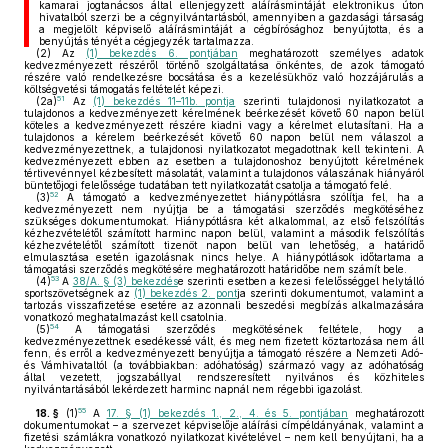
kamarai jogtanácsos által ellenjegyzett aláírásmintáját elektronikus úton
hivatalból szerzi be a cégnyilvántartásból, amennyiben a gazdasági társaság
a megjelölt képviselő aláírásmintáját a cégbírósághoz benyújtotta, és a
benyújtás tényét a cégjegyzék tartalmazza.
(2)
Az
(1) bekezdés 6. pontjában
meghatározott személyes adatok
kedvezményezett részéről történő szolgáltatása önkéntes, de azok támogató
részére való rendelkezésre bocsátása és a kezelésükhöz való hozzájárulás a
költségvetési támogatás feltételét képezi.
51
(2a)
Az
(1) bekezdés 11–11b. pontja
szerinti tulajdonosi nyilatkozatot a
tulajdonos a kedvezményezett kérelmének beérkezését követő 60 napon belül
köteles a kedvezményezett részére kiadni vagy a kérelmet elutasítani. Ha a
tulajdonos a kérelem beérkezését követő 60 napon belül nem válaszol a
kedvezményezettnek, a tulajdonosi nyilatkozatot megadottnak kell tekinteni. A
kedvezményezett ebben az esetben a tulajdonoshoz benyújtott kérelmének
tértivevénnyel kézbesített másolatát, valamint a tulajdonos válaszának hiányáról
büntetőjogi felelőssége tudatában tett nyilatkozatát csatolja a támogató felé.
52
(3)
A támogató a kedvezményezettet hiánypótlásra szólítja fel, ha a
kedvezményezett nem nyújtja be a támogatási szerződés megkötéséhez
szükséges dokumentumokat. Hiánypótlásra két alkalommal, az első felszólítás
kézhezvételétől számított harminc napon belül, valamint a második felszólítás
kézhezvételétől számított tizenöt napon belül van lehetőség, a határidő
elmulasztása esetén igazolásnak nincs helye. A hiánypótlások időtartama a
támogatási szerződés megkötésére meghatározott határidőbe nem számít bele.
53
(4)
A
38/A. § (3) bekezdés
e szerinti esetben a kezesi felelősséggel helytálló
sportszövetségnek az
(1) bekezdés 2. pont
ja szerinti dokumentumot, valamint a
tartozás visszafizetése esetére az azonnali beszedési megbízás alkalmazására
vonatkozó meghatalmazást kell csatolnia.
54
(5)
A támogatási szerződés megkötésének feltétele, hogy a
kedvezményezettnek esedékessé vált, és meg nem fizetett köztartozása nem áll
fenn, és erről a kedvezményezett benyújtja a támogató részére a Nemzeti Adó-
és Vámhivataltól (a továbbiakban: adóhatóság) származó vagy az adóhatóság
által vezetett, jogszabállyal rendszeresített nyilvános és közhiteles
nyilvántartásából lekérdezett harminc napnál nem régebbi igazolást.
55
18. §
(1)
A
17. § (1) bekezdés 1., 2., 4. és 5. pontjában
meghatározott
dokumentumokat – a szervezet képviselője aláírási címpéldányának, valamint a
fizetési számlákra vonatkozó nyilatkozat kivételével – nem kell benyújtani, ha a