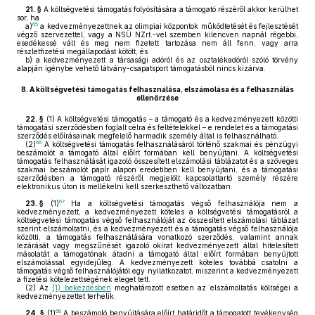
21. §
A költségvetési támogatás folyósítására a támogató részéről akkor kerülhet
sor, ha
65
a)
a kedvezményezettnek az olimpiai központok működtetését és fejlesztését
végző szervezettel, vagy a NSÜ NZrt.-vel szemben kilencven napnál régebbi,
esedékessé vált és meg nem fizetett tartozása nem áll fenn, vagy arra
részletfizetési megállapodást kötött, és
b)
a kedvezményezett a társasági adóról és az osztalékadóról szóló törvény
alapján igénybe vehető látvány-csapatsport támogatásból nincs kizárva.
8.
A költségvetési támogatás felhasználása, elszámolása és a felhasználás
ellenőrzése
22. §
(1)
A költségvetési támogatás – a támogató és a kedvezményezett közötti
támogatási szerződésben foglalt célra és feltételekkel – e rendelet és a támogatási
szerződés előírásainak megfelelő harmadik személy által is felhasználható.
66
(2)
A költségvetési támogatás felhasználásáról történő szakmai és pénzügyi
beszámolót a támogató által előírt formában kell benyújtani. A költségvetési
támogatás felhasználását igazoló összesített elszámolási táblázatot és a szöveges
szakmai beszámolót papír alapon eredetiben kell benyújtani, és a támogatási
szerződésben a támogató részéről megjelölt kapcsolattartó személy részére
elektronikus úton is mellékelni kell szerkeszthető változatban.
67
23. §
(1)
Ha a költségvetési támogatás végső felhasználója nem a
kedvezményezett, a kedvezményezett köteles a költségvetési támogatásról a
költségvetési támogatás végső felhasználóját az összesített elszámolási táblázat
szerint elszámoltatni, és a kedvezményezett és a támogatás végső felhasználója
közötti, a támogatás felhasználására vonatkozó szerződés, valamint annak
lezárását vagy megszűnését igazoló okirat kedvezményezett által hitelesített
másolatát a támogatónak átadni a támogató által előírt formában benyújtott
elszámolással egyidejűleg. A kedvezményezett köteles továbbá csatolni a
támogatás végső felhasználójától egy nyilatkozatot, miszerint a kedvezményezett
a fizetési kötelezettségének eleget tett.
(2)
Az
(1) bekezdésben
meghatározott esetben az elszámoltatás költségei a
kedvezményezettet terhelik.
68
24. §
(1)
A beszámoló benyújtására előírt határidőt a támogatott tevékenység