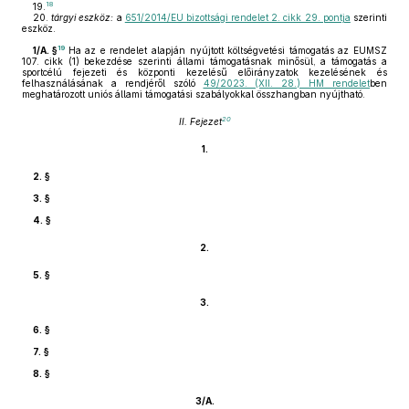
18
19.
20.
tárgyi eszköz:
a
651/2014/EU bizottsági rendelet 2. cikk 29. pontja
szerinti
eszköz.
19
1/A. §
Ha az e rendelet alapján nyújtott költségvetési támogatás az EUMSZ
107. cikk (1) bekezdése szerinti állami támogatásnak minősül, a támogatás a
sportcélú fejezeti és központi kezelésű előirányzatok kezelésének és
felhasználásának a rendjéről szóló
49/2023. (XII. 28.) HM rendelet
ben
meghatározott uniós állami támogatási szabályokkal összhangban nyújtható.
20
II. Fejezet
1.
2. §
3. §
4. §
2.
5. §
3.
6. §
7. §
8. §
3/A.