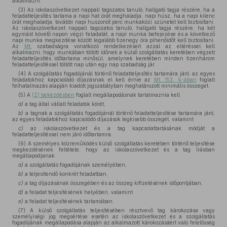
alkalmazni.
(3) Az iskolaszövetkezet nappali tagozatos tanuló, hallgató tagja részére, ha a
feladatteljesítés tartama a napi hat órát meghaladja, napi húsz, ha a napi kilenc
órát meghaladja, további napi huszonöt perc munkaközi szünetet kell biztosítani.
Az iskolaszövetkezet nappali tagozatos tanuló, hallgató tagja részére, ha két
egymást követő napon végzi feladatát, a napi munka befejezése és a következő
napi munka megkezdése között legalább tizenegy óra pihenőidőt kell biztosítani.
Az
Mt.
szabadságra vonatkozó rendelkezéseit azzal az eltéréssel kell
alkalmazni, hogy munkában töltött időnek a külső szolgáltatás keretében végzett
feladatteljesítés időtartama minősül, amelynek keretében minden tizenhárom
feladatteljesítéssel töltött nap után egy nap szabadság jár.
(4) A szolgáltatás fogadójánál történő feladatteljesítés tartamára járó, az egyes
feladatokhoz kapcsolódó díjazásnak el kell érnie az
Mt. 153. §-ában
foglalt
felhatalmazás alapján kiadott jogszabályban meghatározott minimális összeget.
(5) A
(2) bekezdésben
foglalt megállapodásnak tartalmaznia kell
a)
a tag által vállalt feladatok körét,
b)
a tagnak a szolgáltatás fogadójánál történő feladatteljesítése tartamára járó,
az egyes feladatokhoz kapcsolódó díjazások legkisebb összegét, valamint
c)
az iskolaszövetkezet és a tag kapcsolattartásának módját a
feladatteljesítéssel nem járó időtartamra.
(6) A személyes közreműködés külső szolgáltatás keretében történő teljesítése
megkezdésének feltétele, hogy az iskolaszövetkezet és a tag írásban
megállapodjanak
a)
a szolgáltatás fogadójának személyében,
b)
a teljesítendő konkrét feladatban,
c)
a tag díjazásának összegében és az összeg kifizetésének időpontjában,
d)
a feladat teljesítésének helyében, valamint
e)
a feladat teljesítésének tartamában.
(7) A külső szolgáltatás teljesítésében résztvevő tag károkozása vagy
személyiségi jog megsértése esetén az iskolaszövetkezet és a szolgáltatás
fogadójának megállapodása alapján az alkalmazott károkozásáért való felelősség