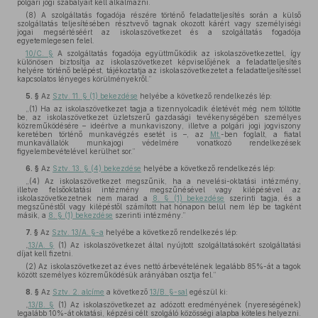
polgári jogi szabályait kell alkalmazni.
(8) A szolgáltatás fogadója részére történő feladatteljesítés során a külső
szolgáltatás teljesítésében résztvevő tagnak okozott kárért vagy személyiségi
jogai megsértéséért az iskolaszövetkezet és a szolgáltatás fogadója
egyetemlegesen felel.
10/C. §
A szolgáltatás fogadója együttműködik az iskolaszövetkezettel, így
különösen biztosítja az iskolaszövetkezet képviselőjének a feladatteljesítés
helyére történő belépést, tájékoztatja az iskolaszövetkezetet a feladatteljesítéssel
kapcsolatos lényeges körülményekről.”
5. §
Az
Sztv. 11. § (1) bekezdése
helyébe a következő rendelkezés lép:
„(1) Ha az iskolaszövetkezet tagja a tizennyolcadik életévét még nem töltötte
be, az iskolaszövetkezet üzletszerű gazdasági tevékenységében személyes
közreműködésére – ideértve a munkaviszony, illetve a polgári jogi jogviszony
keretében történő munkavégzés esetét is –, az
Mt.
-ben foglalt, a fiatal
munkavállalók munkajogi védelmére vonatkozó rendelkezések
figyelembevételével kerülhet sor.”
6. §
Az
Sztv. 13. § (4) bekezdése
helyébe a következő rendelkezés lép:
„(4) Az iskolaszövetkezet megszűnik, ha a nevelési-oktatási intézmény,
illetve felsőoktatási intézmény megszűnésével vagy kilépésével az
iskolaszövetkezetnek nem marad a
8. § (1) bekezdése
szerinti tagja, és a
megszűnéstől vagy kilépéstől számított hat hónapon belül nem lép be tagként
másik, a
8. § (1) bekezdése
szerinti intézmény.”
7. §
Az
Sztv. 13/A. §-a
helyébe a következő rendelkezés lép:
„
13/A. §
(1) Az iskolaszövetkezet által nyújtott szolgáltatásokért szolgáltatási
díjat kell fizetni.
(2) Az iskolaszövetkezet az éves nettó árbevételének legalább 85%-át a tagok
között személyes közreműködésük arányában osztja fel.”
8. §
Az
Sztv. 2. alcíme
a következő
13/B. §-sal
egészül ki:
„
13/B. §
(1) Az iskolaszövetkezet az adózott eredményének (nyereségének)
legalább 10%-át oktatási, képzési célt szolgáló közösségi alapba köteles helyezni.