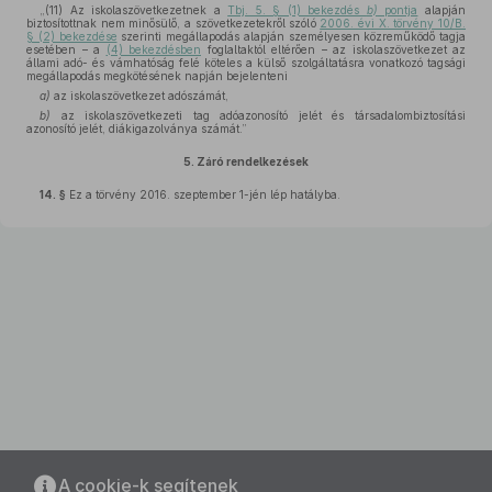
„(11) Az iskolaszövetkezetnek a
Tbj. 5. § (1) bekezdés
b)
pontja
alapján
biztosítottnak nem minősülő, a szövetkezetekről szóló
2006. évi X. törvény 10/B.
§ (2) bekezdése
szerinti megállapodás alapján személyesen közreműködő tagja
esetében – a
(4) bekezdésben
foglaltaktól eltérően – az iskolaszövetkezet az
állami adó- és vámhatóság felé köteles a külső szolgáltatásra vonatkozó tagsági
megállapodás megkötésének napján bejelenteni
a)
az iskolaszövetkezet adószámát,
b)
az iskolaszövetkezeti tag adóazonosító jelét és társadalombiztosítási
azonosító jelét, diákigazolványa számát.”
5.
Záró rendelkezések
14. §
Ez a törvény 2016. szeptember 1-jén lép hatályba.
A cookie-k segítenek