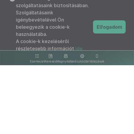
szolgáltatásaink biztosításában.
Szolgáltatásaink
igénybevételével Ön
beleegyezik a cookie-k
Elfogadom
használatába.
A cookie-k kezeléséről
részletesebb információt
ide
kattintva olvashat.
Szerkezet
Keresés
Megnyitottak
Eszköztár
Változások