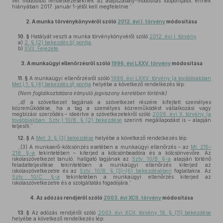
vel módosított rendelkezéseknek az alapszabály-módosítás időpontjától, ennek
hiányában 2017. január 1-jétől kell megfelelnie.”
2.
A munka törvénykönyvéről szóló
2012. évi I. törvény
módosítása
10. §
Hatályát veszti a munka törvénykönyvéről szóló
2012. évi I. törvény
a)
2. § (2) bekezdés
b)
pontja
,
b)
XVII. Fejezete
.
3.
A munkaügyi ellenőrzésről szóló
1996. évi LXXV. törvény
módosítása
11. §
A munkaügyi ellenőrzésről szóló
1996. évi LXXV. törvény (a továbbiakban
Met.) 1. § (4) bekezdés
d)
pontja
helyébe a következő rendelkezés lép:
(Nem foglalkoztatásra irányuló jogviszony keretében történik)
„
d)
a szövetkezet tagjának a szövetkezet részére kifejtett személyes
közreműködése, ha a tag a személyes közreműködést vállalkozási vagy
megbízási szerződés – ideértve a szövetkezetekről szóló
2006. évi X. törvény (a
továbbiakban: Sztv.) 10/B. § (2) bekezdése
szerinti megállapodást is – alapján
teljesíti,”
12. §
A
Met. 3. § (3) bekezdése
helyébe a következő rendelkezés lép:
„(3) A munkaerő-kölcsönzés esetében a munkaügyi ellenőrzés – az
Mt. 215–
218. §-a
tekintetében – kiterjed a kölcsönbeadóra és a kölcsönvevőre. Az
iskolaszövetkezet tanuló, hallgató tagjának az
Sztv. 10/B. §-a
alapján történő
feladatteljesítése tekintetében a munkaügyi ellenőrzés kiterjed az
iskolaszövetkezetre és az
Sztv. 10/B. § (3)–(6) bekezdésében
foglaltakra. Az
Sztv. 10/C. §-a
tekintetében a munkaügyi ellenőrzés kiterjed az
iskolaszövetkezetre és a szolgáltatás fogadójára.”
4.
Az adózás rendjéről szóló
2003. évi XCII. törvény
módosítása
13. §
Az adózás rendjéről szóló
2003. évi XCII. törvény 16. § (11) bekezdése
helyébe a következő rendelkezés lép: