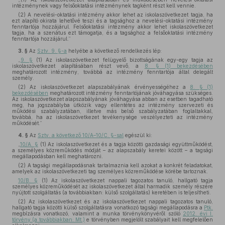
intézménynek vagy felsőoktatási intézménynek tagként részt kell vennie.
(2) A nevelési-oktatási intézmény akkor lehet az iskolaszövetkezet tagja, ha
ezt alapító okirata lehetővé teszi és a tagsághoz a nevelési-oktatási intézmény
fenntartója hozzájárul. Felsőoktatási intézmény akkor lehet iskolaszövetkezet
tagja, ha a szenátus ezt támogatja, és a tagsághoz a felsőoktatási intézmény
fenntartója hozzájárul.”
3. §
Az
Sztv. 9. §-a
helyébe a következő rendelkezés lép:
„
9. §
(1) Az iskolaszövetkezet felügyelő bizottságának egy-egy tagja az
iskolaszövetkezet alapításában részt vevő, a
8. § (1) bekezdésében
meghatározott intézmény, továbbá az intézmény fenntartója által delegált
személy.
(2) Az iskolaszövetkezet alapszabályának érvényességéhez a
8. § (1)
bekezdésében
meghatározott intézmény fenntartójának jóváhagyása szükséges.
Az iskolaszövetkezet alapszabályának jóváhagyása abban az esetben tagadható
meg, ha jogszabályba ütközik vagy ellentétes az intézmény szervezeti és
működési szabályzatában, illetve más belső szabályzatában foglaltakkal,
továbbá, ha az iskolaszövetkezet tevékenysége veszélyezteti az intézmény
működését.”
4. §
Az
Sztv. a következő 10/A–10/C. §-sal
egészül ki:
„
10/A. §
(1) Az iskolaszövetkezet és a tagja közötti gazdasági együttműködést,
a személyes közreműködés módját – az alapszabály keretei között – a tagsági
megállapodásban kell meghatározni.
(2) A tagsági megállapodásnak tartalmaznia kell azokat a konkrét feladatokat,
amelyek az iskolaszövetkezeti tag személyes közreműködése körébe tartoznak.
10/B. §
(1) Az iskolaszövetkezet nappali tagozatos tanuló, hallgató tagja
személyes közreműködését az iskolaszövetkezet által harmadik személy részére
nyújtott szolgáltatás (a továbbiakban: külső szolgáltatás) keretében is teljesítheti.
(2) Az iskolaszövetkezet és az iskolaszövetkezet nappali tagozatos tanuló,
hallgató tagja közötti külső szolgáltatásra vonatkozó tagsági megállapodásra a
Ptk.
megbízásra vonatkozó, valamint a munka törvénykönyvéről szóló
2012. évi I.
törvény (a továbbiakban: Mt.)
e törvényben megjelölt szabályait kell megfelelően