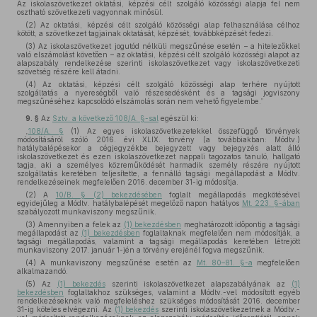
Az iskolaszövetkezet oktatási, képzési célt szolgáló közösségi alapja fel nem
osztható szövetkezeti vagyonnak minősül.
(2) Az oktatási, képzési célt szolgáló közösségi alap felhasználása célhoz
kötött, a szövetkezet tagjainak oktatását, képzését, továbbképzését fedezi.
(3) Az iskolaszövetkezet jogutód nélküli megszűnése esetén – a hitelezőkkel
való elszámolást követően – az oktatási, képzési célt szolgáló közösségi alapot az
alapszabály rendelkezése szerinti iskolaszövetkezet vagy iskolaszövetkezeti
szövetség részére kell átadni.
(4) Az oktatási, képzési célt szolgáló közösségi alap terhére nyújtott
szolgáltatás a nyereségből való részesedésként és a tagsági jogviszony
megszűnéséhez kapcsolódó elszámolás során nem vehető figyelembe.”
9. §
Az
Sztv. a következő 108/A. §-sal
egészül ki:
„
108/A. §
(1) Az egyes iskolaszövetkezetekkel összefüggő törvények
módosításáról szóló 2016. évi XLIX. törvény (a továbbiakban: Módtv.)
hatálybalépésekor a cégjegyzékbe bejegyzett vagy bejegyzés alatt álló
iskolaszövetkezet és ezen iskolaszövetkezet nappali tagozatos tanuló, hallgató
tagja, aki a személyes közreműködését harmadik személy részére nyújtott
szolgáltatás keretében teljesítette, a fennálló tagsági megállapodást a Módtv.
rendelkezéseinek megfelelően 2016. december 31-ig módosítja.
(2) A
10/B. § (2) bekezdésében
foglalt megállapodás megkötésével
egyidejűleg a Módtv. hatálybalépését megelőző napon hatályos
Mt. 223. §-ában
szabályozott munkaviszony megszűnik.
(3) Amennyiben a felek az
(1) bekezdésben
meghatározott időpontig a tagsági
megállapodást az
(1) bekezdésben
foglaltaknak megfelelően nem módosítják, a
tagsági megállapodás, valamint a tagsági megállapodás keretében létrejött
munkaviszony 2017. január 1-jén a törvény erejénél fogva megszűnik.
(4) A munkaviszony megszűnése esetén az
Mt. 80–81. §-a
megfelelően
alkalmazandó.
(5) Az
(1) bekezdés
szerinti iskolaszövetkezet alapszabályának az
(1)
bekezdésben
foglaltakhoz szükséges, valamint a Módtv.-vel módosított egyéb
rendelkezéseknek való megfeleléshez szükséges módosítását 2016. december
31-ig köteles elvégezni. Az
(1) bekezdés
szerinti iskolaszövetkezetnek a Módtv.-