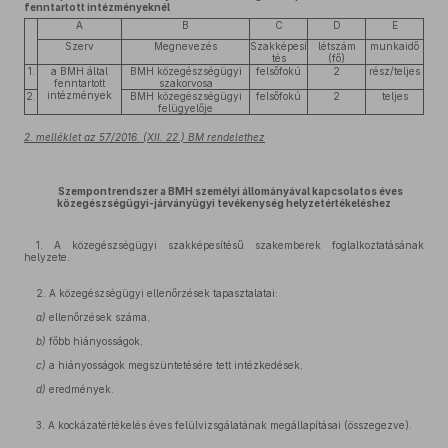
fenntartott intézményeknél
A
B
C
D
E
Szerv
Megnevezés
Szakképesí
létszám
munkaidő
tés
(fő)
1.
a BMH által
BMH közegészségügyi
felsőfokú
2
rész/teljes
fenntartott
szakorvosa
intézmények
2.
BMH közegészségügyi
felsőfokú
2
teljes
felügyelője
2. melléklet az 57/2016. (XII. 22.) BM rendelethez
Szempontrendszer a BMH személyi állományával kapcsolatos éves
közegészségügyi-járványügyi tevékenység helyzetértékeléshez
1. A közegészségügyi szakképesítésű szakemberek foglalkoztatásának
helyzete.
2. A közegészségügyi ellenőrzések tapasztalatai:
a)
ellenőrzések száma,
b)
főbb hiányosságok,
c)
a hiányosságok megszüntetésére tett intézkedések,
d)
eredmények.
3. A kockázatértékelés éves felülvizsgálatának megállapításai (összegezve).