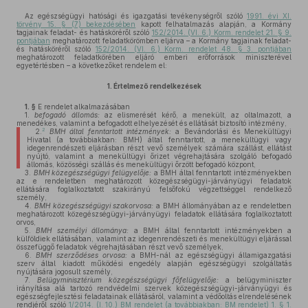
Az egészségügyi hatósági és igazgatási tevékenységről szóló
1991. évi XI.
törvény 15. § (7) bekezdésében
kapott felhatalmazás alapján, a Kormány
tagjainak feladat- és hatásköréről szóló
152/2014. (VI. 6.) Korm. rendelet 21. § 9.
pontjában
meghatározott feladatkörömben eljárva – a Kormány tagjainak feladat-
és hatásköréről szóló
152/2014. (VI. 6.) Korm. rendelet 48. § 3. pontjában
meghatározott feladatkörében eljáró emberi erőforrások miniszterével
egyetértésben – a következőket rendelem el:
1.
Értelmező rendelkezések
1. §
E rendelet alkalmazásában
1.
befogadó állomás:
az elismerését kérő, a menekült, az oltalmazott, a
menedékes, valamint a befogadott elhelyezését és ellátását biztosító intézmény,
2
2.
BMH által fenntartott intézmények:
a Bevándorlási és Menekültügyi
Hivatal (a továbbiakban: BMH) által fenntartott, a menekültügyi vagy
idegenrendészeti eljárásban részt vevő személyek számára szállást, ellátást
nyújtó, valamint a menekültügyi őrizet végrehajtására szolgáló befogadó
állomás, közösségi szállás és menekültügyi őrzött befogadó központ,
3.
BMH közegészségügyi felügyelője:
a BMH által fenntartott intézményekben
az e rendeletben meghatározott közegészségügyi-járványügyi feladatok
ellátására foglalkoztatott szakirányú felsőfokú végzettséggel rendelkező
személy,
4.
BMH közegészségügyi szakorvosa:
a BMH állományában az e rendeletben
meghatározott közegészségügyi-járványügyi feladatok ellátására foglalkoztatott
orvos,
5.
BMH személyi állománya:
a BMH által fenntartott intézményekben a
külföldiek ellátásában, valamint az idegenrendészeti és menekültügyi eljárással
összefüggő feladatok végrehajtásában részt vevő személyek,
6.
BMH szerződéses orvosa:
a BMH-nál az egészségügyi államigazgatási
szerv által kiadott működési engedély alapján egészségügyi szolgáltatás
nyújtására jogosult személy,
7.
Belügyminisztérium közegészségügyi főfelügyelője:
a belügyminiszter
irányítása alá tartozó rendvédelmi szervek közegészségügyi-járványügyi és
egészségfejlesztési feladatainak ellátásáról, valamint a védőoltás elrendelésének
rendjéről szóló
1/2014. (I. 10.) BM rendelet (a továbbiakban: BM rendelet) 1. § 1.