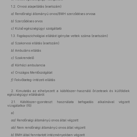
1.2. Orvosi alapellátás (esetszám)
a)
Rendőrségi állományú orvos/BMH szerződéses orvosa
b)
Szerződéses orvos
c)
Külső egészségügyi szolgáltató
1.3. Fogdapszichológiai ellátást igénybe vettek száma (esetszám)
a)
Szakorvosi ellátás (esetszám)
b)
Ambuláns ellátás
c)
Szakrendelő
d)
Kórházi ambulancia
e)
Országos Mentőszolgálat
f)
Fekvőbeteg-intézeti ellátás
2. Kimutatás az elhelyezett a kábítószer-használó őrizetesek és külföldiek
egészségügyi ellátásáról
2.1. Kábítószer-gyorsteszt használata befogadás alkalmával végzett
vizsgálatkor (fő)
a)
aa)
Rendőrségi állományú orvos által végzett
ab)
Nem rendőrségi állományú orvos által végzett
b)
BMH által fenntartott intézményekben végzett