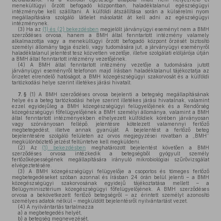
menekültügyi őrzött befogadó központban, haladéktalanul egészségügyi
intézménybe kell szállítani. A külföldi átszállítása során a külsérelmi nyom
megállapítására szolgáló látlelet másolatát át kell adni az egészségügyi
intézménynek.
(3)
Ha az
(1) és (2) bekezdésben
megjelölt járványügyi eseményt nem a BMH
szerződéses orvosa, hanem a BMH által fenntartott intézmény valamely
alkalmazottja vagy a menekültügyi őrzött befogadó központ őrzését biztosító
személyi állomány tagja észleli, vagy tudomására jut, a járványügyi eseményről
haladéktalanul jelentést tesz közvetlen vezetője, illetve szolgálati elöljárója útján
a BMH által fenntartott intézmény vezetőjének.
(4)
A BMH által fenntartott intézmény vezetője a tudomására jutott
járványügyi eseményről telefonon majd írásban haladéktalanul tájékoztatja az
őrizetet elrendelő hatóságot, a BMH közegészségügyi szakorvosát és a külföldi
tartózkodási helye szerint illetékes járási hivatalt.
7. §
(1)
A BMH szerződéses orvosa bejelenti a betegség megállapításának
helye és a beteg tartózkodási helye szerint illetékes járási hivatalnak, valamint
ezzel egyidejűleg a BMH közegészségügyi felügyelőjének és a Rendőrség
közegészségügyi főfelügyelőjének a BMH személyi állománya, valamint a BMH
által fenntartott intézményekben elhelyezett külföldiek körében járványosan
vagy szórványosan fellépő, jelentésre kötelezett valamennyi fertőző
megbetegedést, illetve annak gyanúját. A bejelentést a fertőző beteg
bejelentésére szolgáló felületen az orvos megjegyzései rovatban a „BMH”
megkülönböztető jelzést feltüntetve kell megküldeni.
(2)
Az
(1) bekezdésben
meghatározott bejelentést követően a BMH
szerződéses orvosa intézkedik a betegségből gyógyult személy
fertőzőképességének megállapítására irányuló mikrobiológiai szűrővizsgálat
elvégeztetésére.
(3)
A BMH közegészségügyi felügyelője a csoportos és tömeges fertőző
megbetegedéseket szóban azonnal és írásban 24 órán belül jelenti – a BMH
közegészségügyi szakorvosának egyidejű tájékoztatása mellett – a
Belügyminisztérium közegészségügyi főfelügyelőjének. A BMH szerződéses
orvosa a bekövetkezett fertőző betegségről – az érintett személyt azonosító
személyes adatok nélkül – megküldött bejelentésről nyilvántartást vezet.
(4)
A nyilvántartás tartalmazza
a)
a megbetegedés helyét,
b)
a betegség megnevezését,