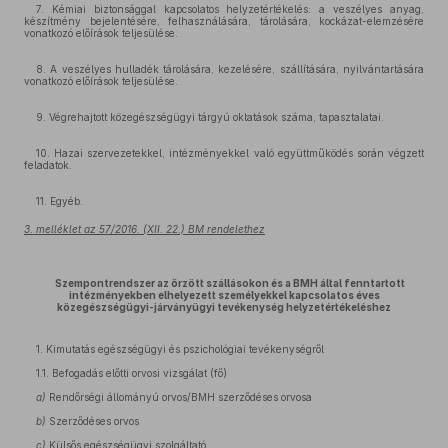
7. Kémiai biztonsággal kapcsolatos helyzetértékelés: a veszélyes anyag,
készítmény bejelentésére, felhasználására, tárolására, kockázat-elemzésére
vonatkozó előírások teljesülése.
8. A veszélyes hulladék tárolására, kezelésére, szállítására, nyilvántartására
vonatkozó előírások teljesülése.
9. Végrehajtott közegészségügyi tárgyú oktatások száma, tapasztalatai.
10. Hazai szervezetekkel, intézményekkel való együttműködés során végzett
feladatok.
11. Egyéb.
3. melléklet az 57/2016. (XII. 22.) BM rendelethez
Szempontrendszer az őrzött szállásokon és a BMH által fenntartott
intézményekben elhelyezett személyekkel kapcsolatos éves
közegészségügyi-járványügyi tevékenység helyzetértékeléshez
1. Kimutatás egészségügyi és pszichológiai tevékenységről
1.1. Befogadás előtti orvosi vizsgálat (fő)
a)
Rendőrségi állományú orvos/BMH szerződéses orvosa
b)
Szerződéses orvos
c)
Külsős egészségügyi szolgáltató