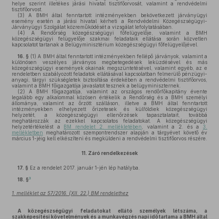
helye szerint illetékes járási hivatal tisztifőorvosát, valamint a rendvédelmi
tisztifőorvost.
(3)
A BMH által fenntartott intézményekben bekövetkezett járványügyi
esemény esetén a járási hivatal kérheti a Rendvédelmi Közegészségügyi-
Járványügyi Szolgálat közreműködését a vizsgálat lefolytatásában.
(4)
A Rendőrség közegészségügyi főfelügyelője, valamint a BMH
közegészségügyi felügyelője szakmai feladataik ellátása során közvetlen
kapcsolatot tartanak a Belügyminisztérium közegészségügyi főfelügyelőjével.
16. §
(1)
A BMH által fenntartott intézményekben fellépő járványok, valamint a
különösen veszélyes járványos megbetegedések leküzdésével és más
közegészségügyi események okainak megszüntetésével, valamint egyéb, az e
rendeletben szabályozott feladatok ellátásával kapcsolatban felmerülő pénzügyi-
anyagi, tárgyi szükségletek biztosítása érdekében a rendvédelmi tisztifőorvos,
valamint a BMH főigazgatója javaslatot tesznek a belügyminiszternek.
(2)
A BMH főigazgatója, valamint az országos rendőrfőkapitány évente
legalább egy alkalommal közösen értékelik a Rendőrség és a BMH személyi
állománya, valamint az őrzött szálláson, illetve a BMH által fenntartott
intézményekben elhelyezett őrizetesek és külföldiek közegészségügyi
helyzetét, a közegészségügyi ellenőrzések tapasztalatait, továbbá
meghatározzák az ezekkel kapcsolatos feladatokat. A közegészségügyi
helyzetértékelést a
BM rendelet 2. mellékletében
, valamint a 2. és a
3.
mellékletben
meghatározott szempontrendszer alapján a tárgyévet követő év
március 1-jéig kell elkészíteni és megküldeni a rendvédelmi tisztifőorvos részére.
11.
Záró rendelkezések
17. §
Ez a rendelet 2017. január 1-jén lép hatályba.
3
18. §
1. melléklet az 57/2016. (XII. 22.) BM rendelethez
A közegészségügyi feladatokat ellátó személyek létszáma, a
szakképesítési követelmények és a munkavégzés napi időtartama a BMH által