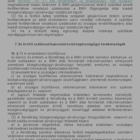
szóló
18/1998. (VI. 3.) NM rendeletben (a továbbiakban: NM rendelet)
meghatározott módon történhet. A BMH gépjárműveivel történt szállítást követő
fertőtlenítésre vonatkozó szabályokat a BMH főigazgatója által kiadott
közegészségügyi-járványügyi szabályzat rögzíti.
(3)
Ha a fertőző beteg szállítása szolgálati gépjárművel történt, annak
fertőtlenítésére az adott rendvédelmi szerv vezetője intézkedik. A szállítást
követő fertőtlenítésre vonatkozó szabályokat az országos rendőrfőkapitány által
kiadott közegészségügyi-járványügyi szabályzat rögzíti.
(4)
Ha a fertőzött beteg egészségi állapota indokolja, szállítását
mentőgépjárművel kell végrehajtani.
7.
Az őrzött szállással kapcsolatos közegészségügyi tevékenységek
10. §
(1)
A rendvédelmi tisztifőorvos
a)
elemzi és értékeli a Rendőrség és a BMH érintett személyi állománya, az
őrzött szállásokon és a BMH által fenntartott intézményekben elhelyezett
személyek közegészségügyi-járványügyi helyzetét, amelyhez az országos
tisztifőorvostól információt, tájékoztatást kérhet,
b)
javaslatot tesz a szükséges intézkedésekre,
c)
az országos tisztifőorvos véleményének kikérésével meghatározza a
közegészségüggyel-járványüggyel összefüggésben jelentendő tevékenységek,
események körét,
d)
az országos tisztifőorvos véleményének kikérésével elvi szakmai
állásfoglalást ad ki, valamint
e)
jogosult feladatai végrehajtása érdekében természetes személytől,
gazdálkodó szervezettől a Rendőrség és a BMH érintett személyi állományát,
valamint az őrzött szállásokon és a BMH által fenntartott intézményekben
elhelyezett személyeket érintő, személyes adatokat nem tartalmazó,
közegészségüggyel és járványüggyel összefüggő adatokat térítésmentesen
megkérni.
(2)
A Rendőrség közegészségügyi-járványügyi felügyelőjének, valamint az
őrzött szállás orvosának járványügyi feladatát képezi
a)
a járványok megelőzése, illetve leküzdése érdekében szükséges
intézkedések kezdeményezése,
b)
a Rendőrség személyi állománya fertőző megbetegedésekkel szembeni
védelmére vonatkozó javaslatok kidolgozása, valamint
c)
a Rendőrség személyi állományába tartozó fertőző betegekkel, a fertőzésre