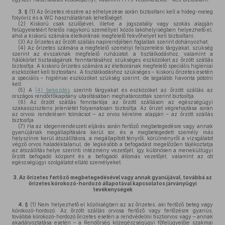
3. §
(1)
Az őrizetes részére az elhelyezése során biztosítani kell a hideg-meleg
folyóvíz és a WC használatának lehetőségét.
(2)
Kiskorú csak szülőjével, illetve a jogszabály vagy szokás alapján
felügyeletéért felelős nagykorú személlyel közös lakóhelyiségben helyezhető el,
ahol a kiskorú számára életkorának megfelelő fekvőhelyet kell biztosítani.
(3)
Az őrizetes az őrzött szállás napirendjében foglaltak szerint dohányozhat.
(4)
Az őrizetes számára a megfelelő személyi felszerelési tárgyakat, szükség
szerint az évszaknak megfelelő ruházatot, a tisztálkodáshoz, valamint a
hálókörlet tisztaságának fenntartásához szükséges eszközöket az őrzött szállás
biztosítja. A kiskorú őrizetes számára az életkorának megfelelő speciális higiéniai
eszközöket kell biztosítani. A tisztálkodáshoz szükséges – kiskorú őrizetes esetén
a speciális – higiéniai eszközöket szükség szerint, de legalább havonta pótolni
kell.
(5)
A
(4) bekezdés
szerinti tárgyakat és eszközöket az őrzött szállás az
országos rendőrfőkapitány utasításában meghatározottak szerint biztosítja.
(6)
Az őrzött szállás fenntartója az őrzött szálláson az egészségügyi
szakasszisztens jelenlétét folyamatosan biztosítja. Az őrizet végrehajtása során
az orvosi rendelésen tolmácsot – az orvos kérelme alapján – az őrzött szállás
biztosítja.
(7)
Ha az idegenrendészeti eljárás során fertőző megbetegedésre vagy annak
gyanújának megállapítására kerül sor, és a megbetegedett személy más
helyszínre kerül átszállításra, a megállapított tényről, körülményről a vizsgálatot
végző orvos haladéktalanul, de legkésőbb a befogadást megelőzően tájékoztatja
az átszállítás helye szerinti intézmény vezetőjét, így különösen a menekültügyi
őrzött befogadó központ és a befogadó állomás vezetőjét, valamint az ott
egészségügyi szolgálatot ellátó személyeket.
3.
Az őrizetes fertőző megbetegedésével vagy annak gyanújával, továbbá az
őrizetes kórokozó-hordozó állapotával kapcsolatos járványügyi
tevékenységek
4. §
(1)
Nem helyezhető el közösségben az az őrizetes, aki fertőző beteg vagy
kórokozó-hordozó. Az őrzött szállás orvosa fertőző vagy fertőzésre gyanús,
továbbá kórokozó-hordozó őrizetes esetén a rendvédelmi tisztiorvos vagy – annak
akadályoztatása esetén – a Rendőrség közegészségügyi főfelügyelője szakmai