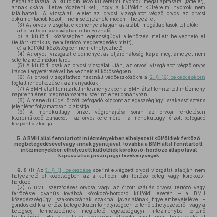
megállapítására, a külföldin lévő külsérelmi nyomok megállapítására (látlelet),
annak okára, illetve rögzíteni kell, hogy a külföldin külsérelmi nyomok nem
találhatóak. A vizsgálati leletet az orvosi vizsgálatot végző orvos az orvosi
dokumentációk között – nem selejtezhető módon – helyezi el.
(3)
Az orvosi vizsgálat eredménye alapján az alábbi megállapítások tehetők:
a)
a külföldi közösségben elhelyezhető,
b)
a külföldi közösségben egészségügyi ellenőrzés mellett helyezhető el
(feltárt krónikus, nem fertőző megbetegedés miatt),
c)
a külföldi közösségben nem elhelyezhető.
(4)
Az orvosi vizsgálat eredményét az eljáró hatóság kapja meg, amelyet nem
selejtezhető módon tárol.
(5)
A külföldi csak az orvosi vizsgálat után, az orvosi vizsgálatot végző orvos
írásbeli egyetértésével helyezhető el közösségben.
(6)
Az orvosi vizsgálathoz használt védőeszközökre a
2. § (6) bekezdésében
foglalt rendelkezések az irányadóak.
(7)
A BMH által fenntartott intézményekben a BMH által fenntartott intézmény
napirendjében meghatározottak szerint lehet dohányozni.
(8)
A menekültügyi őrzött befogadó központ az egészségügyi szakasszisztens
jelenlétét folyamatosan biztosítja.
(9)
A menekültügyi őrizet végrehajtása során az orvosi rendelésen
közreműködő tolmácsot – az orvos kérelmére – a menekültügyi őrzött befogadó
központ biztosítja.
5.
A BMH által fenntartott intézményekben elhelyezett külföldiek fertőző
megbetegedésével vagy annak gyanújával, továbbá a BMH által fenntartott
intézményekben elhelyezett külföldiek kórokozó-hordozó állapotával
kapcsolatos járványügyi tevékenységek
6. §
(1)
Az
5. § (1) bekezdése
szerint elvégzett orvosi vizsgálat alapján nem
helyezhető el közösségben az a külföldi, aki fertőző beteg vagy kórokozó-
hordozó.
(2)
A BMH szerződéses orvosa vagy az őrzött szállás orvosa fertőző vagy
fertőzésre gyanús továbbá kórokozó-hordozó külföldi esetén – a BMH
közegészségügyi szakorvosának szakmai javaslatának figyelembevételével –
gondoskodik a fertőző beteg elkülönítő helyiségben történő elhelyezéséről, vagy a
betegség természetének megfelelő egészségügyi intézménybe történő
beutalásáról. Ha a külföldi egészségi állapota miatt nem helyezhető el