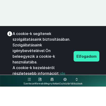
A cookie-k segítenek
szolgáltatásaink biztosításában.
Szolgáltatásaink
igénybevételével Ön
beleegyezik a cookie-k
Elfogadom
használatába.
A cookie-k kezeléséről
részletesebb információt
ide
kattintva olvashat.
Szerkezet
Keresés
Megnyitottak
Eszköztár
Változások