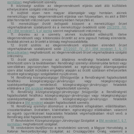
pontjában
meghatározott személy,
8.
közösségi szállás:
az idegenrendészeti eljárás alatt álló külföldiek
elhelyezésére szolgáló intézmény,
9.
külföldi:
olyan nem magyar állampolgár vagy hontalan, akinek
menekültügyi vagy idegenrendészeti eljárása van folyamatban, és akit a BMH
által fenntartott intézmények valamelyikében helyeztek el,
10.
menekültügyi őrzött befogadó központ:
a menekültügyi őrizet
végrehajtásának szabályairól és a menekültügyi óvadékról szóló
29/2013. (VI.
28.) BM rendelet 1. §
a)
pontja
szerint meghatározott intézmény,
11.
őrizetes:
az a személy, akinek kiutasítást előkészítő, illetve
idegenrendészeti vagy kitoloncolási őrizetét az arra jogosult hatóság elrendelte,
továbbá akinek az őrizetét a bíróság meghosszabbította,
12.
őrzött szállás:
az idegenrendészeti eljárásban elrendelt őrizet
végrehajtásának szabályairól szóló
27/2007. (V. 31.) IRM rendelet 1. § (1)
bekezdésében
meghatározott, az idegenrendészeti őrizet végrehajtására szolgáló
intézmény,
13.
őrzött szállás orvosa:
az általános rendőrségi feladatok ellátására
létrehozott szerv (a továbbiakban: Rendőrség) személyi állományába tartozó vagy
szerződéses jogviszonyban foglalkoztatott, az egészségügyi államigazgatási
szerv által kiadott működési engedély alapján az őrzött szálláson elhelyezettek
részére egészségügyi szolgáltatást nyújtó orvos,
14.
Rendőrség közegészségügyi főfelügyelője:
a Rendőrségnél foglalkoztatott
felsőfokú közegészségügyi-járványügyi vagy népegészségügyi
szakképzettséggel rendelkező, közegészségügyi-járványügyi feladatok
ellátására a
BM rendelet
alapján foglalkoztatott személy,
15.
Rendőrség közegészségügyi-járványügyi felügyelője:
a Rendőrségnél
foglalkoztatott felsőfokú közegészségügyi-járványügyi vagy népegészségügyi
szakképzettséggel rendelkező, közegészségügyi-járványügyi feladatok
ellátására a
BM rendelet
alapján foglalkoztatott személy,
16.
Rendőrség személyi állománya:
a külföldiek elfogásában, előállításában,
visszatartásában, őrzésében, kísérésében, egészségügyi ellátásában, valamint
az egyéb ügyintézéssel kapcsolatos feladatok végrehajtásában részt vevő, a
Rendőrség által foglalkoztatott személy,
17.
Rendvédelmi Közegészségügyi-Járványügyi Szolgálat:
a
BM rendelet 1. § 7.
pontjában
meghatározott szolgálat,
18.
rendvédelmi tisztifőorvos:
a rendvédelmi szervek, a Magyar Honvédség, a
Katonai Nemzetbiztonsági Szolgálat, az Országgyűlési Őrség, valamint a