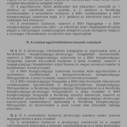
szolgálati beosztását és szolgálati helyét.
(3)
A jegyzőkönyvet három példányban kell elkészíteni, amelyből az 1.
példányt az ellenőrzött szerv vezetője, a 2. példányt a Rendőrség
vonatkozásában a rendvédelmi tisztiorvos, a BMH vonatkozásában a BMH
közegészségügyi szakorvosa kapja. A 3. példányt az ellenőrzést végző szerv
irattárában kell elhelyezni.
(4)
A rendvédelmi tisztiorvos, valamint a BMH főigazgatója – a BMH
közegészségügyi szakorvosa útján – az ellenőrzés során megállapított tényállás
alapján a hiányosságok, szabályszegések jellegét és súlyát mérlegelve megteszi
a szükséges intézkedéseket, és ellenőrzi azok végrehajtását.
10.
A szakmai együttműködésre irányadó szabályok
14. §
(1)
A járványügyi intézkedések kidolgozása és végrehajtása során a
Rendvédelmi Közegészségügyi-Járványügyi Szolgálatban közreműködők,
valamint a BMH közegészségügyi szakorvosa és a BMH közegészségügyi
felügyelője szakmai konzultációt folytatnak a járási hivatallal, valamint a
népegészségügyi feladatkörében eljáró fővárosi és megyei kormányhivatallal (a
továbbiakban: kormányhivatal).
(2)
A BMH közegészségügyi szakorvosa munkája során együttműködik a
rendvédelmi tisztifőorvossal, a Belügyminisztérium közegészségügyi
főfelügyelőjével, a járási hivatallal, valamint a kormányhivatallal.
(3)
A BMH közegészségügyi felügyelője a BMH által fenntartott intézmények
vonatkozásában együttműködik a Belügyminisztérium közegészségügyi
főfelügyelőjével, a Rendőrség közegészségügyi főfelügyelőjével és a Rendőrség
közegészségügyi-járványügyi felügyelőjével, a járási hivatallal. A BMH
közegészségügyi felügyelője a Rendőrség személyi állományát, valamint az
őrizeteseket veszélyeztető – tudomására jutott – közegészségügyi-járványügyi
eseményekről haladéktalanul tájékoztatja a Rendőrség közegészségügyi
főfelügyelőjét, és közreműködik a járási hivatal által lefolytatott hatósági
eljárásban.
15. §
(1)
A rendvédelmi tisztiorvos járványügyi esemény esetén szakmai
segítséget kérhet a járási hivataltól.
(2)
A rendvédelmi tisztiorvos a járványügyi eseményről és a megtett
intézkedésekről tájékoztatja a betegség megállapításának és a beteg tartózkodási