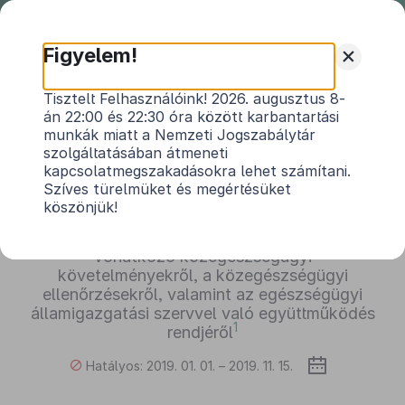
Nemzeti
Jogszabálytár
+
Figyelem!
57/2016. (XII. 22.) BM rendelet
Tisztelt Felhasználóink! 2026. augusztus 8-
án 22:00 és 22:30 óra között karbantartási
a Bevándorlási és Menekültügyi Hivatal által
munkák miatt a Nemzeti Jogszabálytár
fenntartott, a menekültügyi őrizet
szolgáltatásában átmeneti
végrehajtására szolgáló intézményre, a
kapcsolatmegszakadásokra lehet számítani.
befogadó állomásra és a közösségi szállásra,
Szíves türelmüket és megértésüket
valamint a rendőrség által fenntartott, az
köszönjük!
idegenrendészeti eljárásban elrendelt őrizet
végrehajtására szolgáló őrzött szállásra
vonatkozó közegészségügyi
követelményekről, a közegészségügyi
ellenőrzésekről, valamint az egészségügyi
államigazgatási szervvel való együttműködés
1
rendjéről
Hatályos: 2019. 01. 01. – 2019. 11. 15.