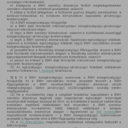
szükséges intézkedéseket,
e)
kidolgozza a BMH személyi állománya fertőző megbetegedésekkel
szembeni védelmére vonatkozó javaslatokat, valamint
f)
ellátja a fertőző betegekkel, a fertőzésre gyanús állapotú személyekkel, a
kórokozó-hordozókkal és mindezek környezetével kapcsolatos járványügyi
tevékenységet.
(4)
A BMH közegészségügyi felügyelője
a)
a BMH által fenntartott intézményekben közegészségügyi-járványügyi
helyszíni ellenőrzést végez,
b)
végzi a BMH személyi állományával, valamint a külföldiekkel összefüggő
közegészségügyi-járványügyi tevékenységet,
c)
segíti a BMH személyi állományának foglalkozás-egészségügyi ellátását,
valamint a külföldiek egészségügyi ellátását végző BMH szerződéses orvosok
közegészségügyi tevékenységét,
d)
javaslatot tesz a Rendőrség közegészségügyi főfelügyelője részére a BMH
által fenntartott intézményekben dolgozó, a Rendőrség személyi állományának
egészségvédelmét támogató követelmények biztosítására, valamint
e)
elemzi és értékeli a BMH által fenntartott intézmények közegészségügyi
helyzetét, tevékenységét.
(5)
Az egészségügyi, közegészségügyi-járványügyi feladatok ellátásának
személyi feltételeit az
1. melléklet
tartalmazza.
12. §
(1)
A BMH közegészségügyi szakorvosa, a BMH közegészségügyi
felügyelője és a BMH szerződéses orvosai javaslatot tesznek a BMH
főigazgatójának a BMH veszélyeztetett személyi állománya célzott
népegészségügyi, illetve járványügyi szűrővizsgálatára, szükség esetén
megfigyelésére.
(2)
Ha a munkakörhöz vagy a szolgálati feladathoz kapcsolódóan a BMH
személyi állománya tagjának vagy csoportjainak egészségét, biztonságát
veszélyeztető biológiai kockázat áll fenn, az érintetteket a kockázat csökkentése
érdekében megfelelő védőoltásban kell részesíteni. A BMH személyi
állományának munkakörhöz kötött kötelező védőoltásait a biológiai
kockázatértékelés eredménye alapján – figyelemmel az
NM rendelet
ben
meghatározott rendelkezésekre – a BMH közegészségügyi szakorvosának
javaslatát is figyelembe véve a BMH főigazgatója határozza meg.
(3)
A
(2) bekezdésben
meghatározott védőoltások költségvetési fedezetét a
BMH biztosítja.