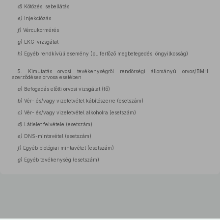
d)
Kötözés, sebellátás
e)
Injekciózás
f)
Vércukormérés
g)
EKG-vizsgálat
h)
Egyéb rendkívüli esemény (pl. fertőző megbetegedés, öngyilkosság)
5. Kimutatás orvosi tevékenységről rendőrségi állományú orvos/BMH
szerződéses orvosa esetében
a)
Befogadás előtti orvosi vizsgálat (fő)
b)
Vér- és/vagy vizeletvétel kábítószerre (esetszám)
c)
Vér- és/vagy vizeletvétel alkoholra (esetszám)
d)
Látlelet felvétele (esetszám)
e)
DNS-mintavétel (esetszám)
f)
Egyéb biológiai mintavétel (esetszám)
g)
Egyéb tevékenység (esetszám)