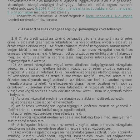
honvédelemért felelős miniszter tulajdonosi joggyakorlása alatt álló gazdasági
társaságok közegészségügyi-járványügyi feladatait ellátó egyes szervek
kijelöléséről szóló
4/2014. (I. 10.) Korm. rendelet (a továbbiakban: Korm. rendelet)
1. §
b)
pontjában
meghatározott személy,
19.
rendvédelmi tisztiorvos:
a Rendőrségnek a
Korm. rendelet 1. §
c)
pontja
szerinti rendvédelmi tisztiorvosa.
2.
Az őrzött szállás közegészségügyi-járványügyi követelményei
2. §
(1)
Az őrzött szállásra történő befogadás végrehajtása során az őrizetes
orvosi vizsgálatát (ezen alcím tekintetében a továbbiakban: orvosi vizsgálat) az
őrzött szállás orvosa végzi. Az őrzött szállásra történő befogadásra annak hivatali
idején kívül is sor kerülhet. Hivatali időn túl az orvosi vizsgálat szerződéses
orvossal is elvégeztethető. A hivatali időt az országos rendőrfőkapitány határozza
meg, aki erről, valamint a végrehajtással kapcsolatos intézkedésekről a BMH
főigazgatóját tájékoztatja.
(2)
Az orvosi vizsgálatot végző orvos általános belgyógyászati vizsgálatot
végez, és vizsgálati leletben írásban rögzíti az őrizetes aktuális egészségi
állapotát. A vizsgálati leletnek ki kell terjednie az őrizetes életfontosságú szervei
működésének mérhető és fizikális módszerrel megítélt szakmai adataira, az
őrizetes testsúlyának megállapítására, az őrizetesen lévő külsérelmi nyomok
megállapítására (látlelet), keletkezésének okára, illetve rögzíteni kell, hogy az
őrizetesen külsérelmi nyomok nem találhatók. A vizsgálati leletet az orvosi
vizsgálatot végző orvos az orvosi dokumentációk között – nem selejtezhető módon
– helyezi el.
(3)
Az orvosi vizsgálat eredménye alapján az alábbi minősítések adhatók:
a)
az őrizetes közösségben elhelyezhető,
b)
az őrizetes közösségben egészségügyi ellenőrzés mellett helyezhető el
(feltárt krónikus, nem fertőző megbetegedés miatt),
c)
az őrizetes közösségben nem elhelyezhető.
(4)
Az orvosi vizsgálat eredményét az eljáró hatóság kapja meg, amelyet nem
selejtezhető módon tárol.
(5)
A befogadott őrizetes csak az orvosi vizsgálat után, az orvosi vizsgálatot
végző orvos írásbeli egyetértése alapján helyezhető el közösségben.
(6)
Az orvosi vizsgálathoz egyszer használatos gumikesztyűt, orvosi köpenyt –
szükség esetén védőlábbelit, egyszer használatos orvosi orr-szájmaszkot,
egyszer használatos védőköpenyt, valamint FFP3 védőmaszkot – kell biztosítani.