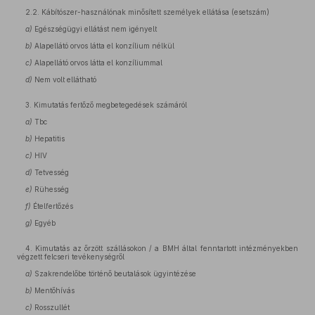
2.2. Kábítószer-használónak minősített személyek ellátása (esetszám)
a)
Egészségügyi ellátást nem igényelt
b)
Alapellátó orvos látta el konzílium nélkül
c)
Alapellátó orvos látta el konzíliummal
d)
Nem volt ellátható
3. Kimutatás fertőző megbetegedések számáról
a)
Tbc
b)
Hepatitis
c)
HIV
d)
Tetvesség
e)
Rühesség
f)
Ételfertőzés
g)
Egyéb
4. Kimutatás az őrzött szállásokon / a BMH által fenntartott intézményekben
végzett felcseri tevékenységről
a)
Szakrendelőbe történő beutalások ügyintézése
b)
Mentőhívás
c)
Rosszullét