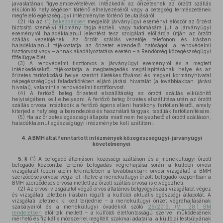
javaslatának figyelembevételével intézkedik az őrizetesnek az őrzött szállás
elkülönítő helyiségében történő elhelyezéséről vagy a betegség természetének
megfelelő egészségügyi intézménybe történő beutalásáról.
(2)
Ha az
(1) bekezdésben
megjelölt járványügyi eseményt először az őrzést
biztosító személyi állomány tagja észleli, vagy tudomására jut, a járványügyi
eseményről haladéktalanul jelentést tesz szolgálati elöljárója útján az őrzött
szállás vezetőjének. Az őrzött szállás vezetője telefonon és írásban
haladéktalanul tájékoztatja az őrizetet elrendelő hatóságot, a rendvédelmi
tisztiorvost vagy – annak akadályoztatása esetén – a Rendőrség közegészségügyi
főfelügyelőjét.
(3)
A rendvédelmi tisztiorvos a járványügyi eseményről és a megtett
intézkedésekről tájékoztatja a megbetegedés megállapításának helye és az
őrizetes tartózkodási helye szerint illetékes fővárosi és megyei kormányhivatal
népegészségügyi feladatkörében eljáró járási hivatalát (a továbbiakban: járási
hivatal), valamint a rendvédelmi tisztifőorvost.
(4)
A fertőző beteg őrizetest elszállításáig az őrzött szállás elkülönítő
helyiségében kell elhelyezni. A fertőző beteg őrizetes elszállítása után az őrzött
szállás orvosa intézkedik a fertőző ágens elleni hatékony fertőtlenítésről, amely
kiterjed a helyiség, a berendezési és használati tárgyak, textíliák fertőtlenítésére.
(5)
Ha az őrizetes egészségi állapota miatt nem helyezhető el őrzött szálláson,
haladéktalanul egészségügyi intézménybe kell szállítani.
4.
A BMH által fenntartott intézmények közegészségügyi-járványügyi
követelményei
5. §
(1)
A befogadó állomáson, közösségi szálláson és a menekültügyi őrzött
befogadó központba történő befogadás végrehajtása során a külföldi orvosi
vizsgálatát (ezen alcím tekintetében a továbbiakban: orvosi vizsgálat) a BMH
szerződéses orvosa végzi el, illetve a menekültügyi őrzött befogadó központban a
BMH szerződéses orvosa mellett az őrzött szállás orvosa is elvégezheti.
(2)
Az orvosi vizsgálatot végző orvos általános belgyógyászati vizsgálatot végez
és vizsgálati leletben írásban rögzíti a külföldi aktuális egészségi állapotát. A
vizsgálati leletnek ki kell terjednie – a menekültügyi őrizet végrehajtásának
szabályairól és a menekültügyi óvadékról szóló
29/2013. (VI. 28.) BM
rendeletben
előírtak mellett – a külföldi életfontosságú szervei működésének
mérhető és fizikális módszerrel megítélt szakmai adataira, a külföldi testsúlyának