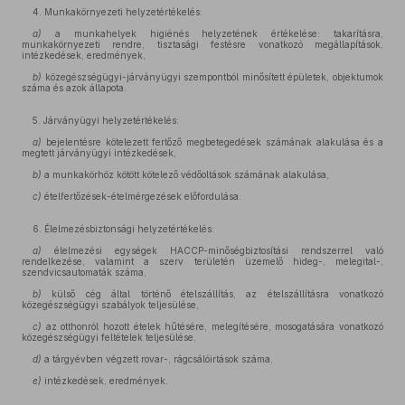
4. Munkakörnyezeti helyzetértékelés:
a)
a munkahelyek higiénés helyzetének értékelése: takarításra,
munkakörnyezeti rendre, tisztasági festésre vonatkozó megállapítások,
intézkedések, eredmények,
b)
közegészségügyi-járványügyi szempontból minősített épületek, objektumok
száma és azok állapota.
5. Járványügyi helyzetértékelés:
a)
bejelentésre kötelezett fertőző megbetegedések számának alakulása és a
megtett járványügyi intézkedések,
b)
a munkakörhöz kötött kötelező védőoltások számának alakulása,
c)
ételfertőzések-ételmérgezések előfordulása.
6. Élelmezésbiztonsági helyzetértékelés:
a)
élelmezési egységek HACCP-minőségbiztosítási rendszerrel való
rendelkezése, valamint a szerv területén üzemelő hideg-, melegital-,
szendvicsautomaták száma,
b)
külső cég által történő ételszállítás, az ételszállításra vonatkozó
közegészségügyi szabályok teljesülése,
c)
az otthonról hozott ételek hűtésére, melegítésére, mosogatására vonatkozó
közegészségügyi feltételek teljesülése,
d)
a tárgyévben végzett rovar-, rágcsálóirtások száma,
e)
intézkedések, eredmények.