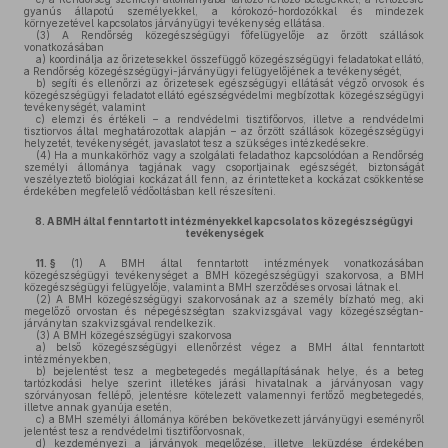
gyanús állapotú személyekkel, a kórokozó-hordozókkal és mindezek
környezetével kapcsolatos járványügyi tevékenység ellátása.
(3)
A Rendőrség közegészségügyi főfelügyelője az őrzött szállások
vonatkozásában
a)
koordinálja az őrizetesekkel összefüggő közegészségügyi feladatokat ellátó,
a Rendőrség közegészségügyi-járványügyi felügyelőjének a tevékenységét,
b)
segíti és ellenőrzi az őrizetesek egészségügyi ellátását végző orvosok és
közegészségügyi feladatot ellátó egészségvédelmi megbízottak közegészségügyi
tevékenységét, valamint
c)
elemzi és értékeli – a rendvédelmi tisztifőorvos, illetve a rendvédelmi
tisztiorvos által meghatározottak alapján – az őrzött szállások közegészségügyi
helyzetét, tevékenységét, javaslatot tesz a szükséges intézkedésekre.
(4)
Ha a munkakörhöz vagy a szolgálati feladathoz kapcsolódóan a Rendőrség
személyi állománya tagjának vagy csoportjainak egészségét, biztonságát
veszélyeztető biológiai kockázat áll fenn, az érintetteket a kockázat csökkentése
érdekében megfelelő védőoltásban kell részesíteni.
8.
A BMH által fenntartott intézményekkel kapcsolatos közegészségügyi
tevékenységek
11. §
(1)
A BMH által fenntartott intézmények vonatkozásában
közegészségügyi tevékenységet a BMH közegészségügyi szakorvosa, a BMH
közegészségügyi felügyelője, valamint a BMH szerződéses orvosai látnak el.
(2)
A BMH közegészségügyi szakorvosának az a személy bízható meg, aki
megelőző orvostan és népegészségtan szakvizsgával vagy közegészségtan-
járványtan szakvizsgával rendelkezik.
(3)
A BMH közegészségügyi szakorvosa
a)
belső közegészségügyi ellenőrzést végez a BMH által fenntartott
intézményekben,
b)
bejelentést tesz a megbetegedés megállapításának helye, és a beteg
tartózkodási helye szerint illetékes járási hivatalnak a járványosan vagy
szórványosan fellépő, jelentésre kötelezett valamennyi fertőző megbetegedés,
illetve annak gyanúja esetén,
c)
a BMH személyi állománya körében bekövetkezett járványügyi eseményről
jelentést tesz a rendvédelmi tisztifőorvosnak,
d)
kezdeményezi a járványok megelőzése, illetve leküzdése érdekében