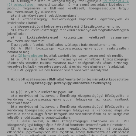
(4)
A Belügyminisztérium közegészségügyi főfelügyelője a
BM rendelet 4. §
(2) bekezdésében
meghatározottakon túl – a személyes adatok kivételével –
jogosult megismerni a BMH-nál keletkezett, közegészségügyi tárgyú
dokumentumokat, így különösen:
a)
a járványügyi események dokumentumait,
b)
a közegészségügyi tevékenységgel kapcsolatos jegyzőkönyvek és
intézkedések iratait,
c)
a közegészségügyi helyzet éves értékeléséről készített dokumentumot,
d)
a szakterületével összefüggő rendkívüli eseményekről meghatározott egyéb
jelentéseket,
e)
a kockázatértékeléssel kapcsolatban keletkezett valamennyi
dokumentumot, valamint
f)
az egyéb, a feladatai ellátásához szükséges iratot és dokumentumot.
(5)
A BMH főigazgatója közegészségügyi-járványügyi szabályzatban
határozza meg
a)
a
(2) bekezdésben
foglaltak szerinti oltóanyagok beszerzésének rendjét,
b)
a BMH által fenntartott intézményekre vonatkozó közegészségügyi
(élelmezés, takarítás, textíliák mosatása, rovar- és rágcsálóirtás, kémiai biztonság,
veszélyes hulladék, veszélyes anyagok, létesítési követelmények) feladatokat,
c)
a BMH gépjárműveinek fertőtlenítésére vonatkozó szabályokat.
9.
Az őrzött szállással és a BMH által fenntartott intézményekkel kapcsolatos
közegészségügyi-járványügyi ellenőrzési tevékenység
13. §
(1)
Helyszíni ellenőrzésre jogosultak
a)
a rendvédelmi tisztiorvos, a Rendőrség közegészségügyi főfelügyelője, a
Rendőrség közegészségügyi-járványügyi felügyelője az őrzött szállások
vonatkozásában,
b)
a rendvédelmi tisztiorvos, a Rendőrség közegészségügyi főfelügyelője, a
Rendőrség közegészségügyi-járványügyi felügyelője, a Rendőrség alapellátó
orvosa a menekültügyi őrzött befogadó központ tekintetében az ott szolgálatot
teljesítő rendőri állomány vonatkozásában,
c)
a járási hivatal, a BMH közegészségügyi szakorvosa és a BMH
közegészségügyi felügyelője a BMH által fenntartott intézmények tekintetében.
(2)
A helyszíni ellenőrzés során megállapított tényeket, hiányosságokat
ellenőrzési jegyzőkönyvben kell rögzíteni, amely tartalmazza az ellenőrzést
végzők és az ellenőrzött szerv részéről az ellenőrzésben részt vevők nevét,