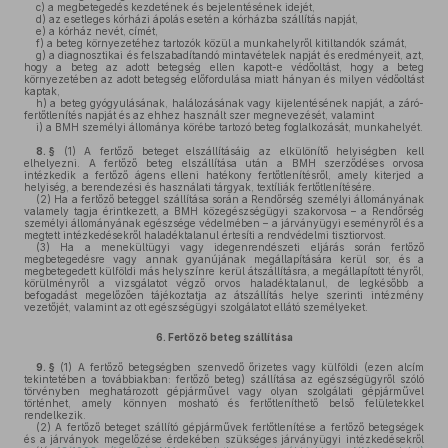
c)
a megbetegedés kezdetének és bejelentésének idejét,
d)
az esetleges kórházi ápolás esetén a kórházba szállítás napját,
e)
a kórház nevét, címét,
f)
a beteg környezetéhez tartozók közül a munkahelyről kitiltandók számát,
g)
a diagnosztikai és felszabadítandó mintavételek napját és eredményeit, azt,
hogy a beteg az adott betegség ellen kapott-e védőoltást, hogy a beteg
környezetében az adott betegség előfordulása miatt hányan és milyen védőoltást
kaptak,
h)
a beteg gyógyulásának, halálozásának vagy kijelentésének napját, a záró-
fertőtlenítés napját és az ehhez használt szer megnevezését, valamint
i)
a BMH személyi állománya körébe tartozó beteg foglalkozását, munkahelyét.
8. §
(1)
A fertőző beteget elszállításáig az elkülönítő helyiségben kell
elhelyezni. A fertőző beteg elszállítása után a BMH szerződéses orvosa
intézkedik a fertőző ágens elleni hatékony fertőtlenítésről, amely kiterjed a
helyiség, a berendezési és használati tárgyak, textíliák fertőtlenítésére.
(2)
Ha a fertőző beteggel szállítása során a Rendőrség személyi állományának
valamely tagja érintkezett, a BMH közegészségügyi szakorvosa – a Rendőrség
személyi állományának egészsége védelmében – a járványügyi eseményről és a
megtett intézkedésekről haladéktalanul értesíti a rendvédelmi tisztiorvost.
(3)
Ha a menekültügyi vagy idegenrendészeti eljárás során fertőző
megbetegedésre vagy annak gyanújának megállapítására kerül sor, és a
megbetegedett külföldi más helyszínre kerül átszállításra, a megállapított tényről,
körülményről a vizsgálatot végző orvos haladéktalanul, de legkésőbb a
befogadást megelőzően tájékoztatja az átszállítás helye szerinti intézmény
vezetőjét, valamint az ott egészségügyi szolgálatot ellátó személyeket.
6.
Fertőző beteg szállítása
9. §
(1)
A fertőző betegségben szenvedő őrizetes vagy külföldi (ezen alcím
tekintetében a továbbiakban: fertőző beteg) szállítása az egészségügyről szóló
törvényben meghatározott gépjárművel vagy olyan szolgálati gépjárművel
történhet, amely könnyen mosható és fertőtleníthető belső felületekkel
rendelkezik.
(2)
A fertőző beteget szállító gépjárművek fertőtlenítése a fertőző betegségek
és a járványok megelőzése érdekében szükséges járványügyi intézkedésekről