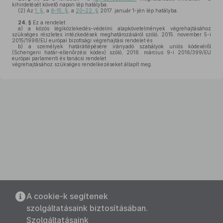
kihirdetését követő napon lép hatályba.
(2)
Az
1. §
, a
8–15. §
, a
20–22. §
2017. január 1-jén lép hatályba.
24. §
Ez a rendelet
a)
a közös légiközlekedés-védelmi alapkövetelmények végrehajtásához
szükséges részletes intézkedések meghatározásáról szóló, 2015. november 5-i
2015/1998/EU európai bizottsági végrehajtási rendelet és
b)
a személyek határátlépésére irányadó szabályok uniós kódexéről
(Schengeni határ-ellenőrzési kódex) szóló, 2016. március 9-i 2016/399/EU
európai parlamenti és tanácsi rendelet
végrehajtásához szükséges rendelkezéseket állapít meg.
A cookie-k segítenek
szolgáltatásaink biztosításában.
Szolgáltatásaink