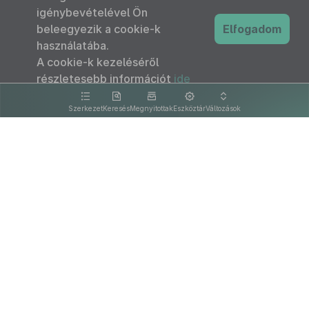
igénybevételével Ön
beleegyezik a cookie-k
Elfogadom
használatába.
A cookie-k kezeléséről
részletesebb információt
ide
kattintva olvashat.
Szerkezet
Keresés
Megnyitottak
Eszköztár
Változások