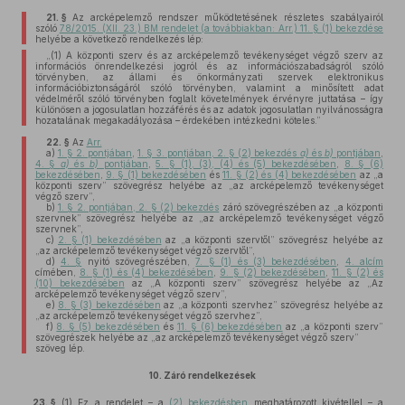
21. §
Az arcképelemző rendszer működtetésének részletes szabályairól
szóló
78/2015. (XII. 23.) BM rendelet (a továbbiakban: Arr.) 11. § (1) bekezdése
helyébe a következő rendelkezés lép:
„(1) A központi szerv és az arcképelemző tevékenységet végző szerv az
információs önrendelkezési jogról és az információszabadságról szóló
törvényben, az állami és önkormányzati szervek elektronikus
információbiztonságáról szóló törvényben, valamint a minősített adat
védelméről szóló törvényben foglalt követelmények érvényre juttatása – így
különösen a jogosulatlan hozzáférés és az adatok jogosulatlan nyilvánosságra
hozatalának megakadályozása – érdekében intézkedni köteles.”
22. §
Az
Arr.
a)
1. § 2. pontjában
,
1. § 3. pontjában, 2. § (2) bekezdés
a)
és
b)
pontjában
,
4. §
a)
és
b)
pontjában
,
5. § (1), (3), (4) és (5) bekezdésében
,
8. § (6)
bekezdésében
,
9. § (1) bekezdésében
és
11. § (2) és (4) bekezdésében
az „a
központi szerv” szövegrész helyébe az „az arcképelemző tevékenységet
végző szerv”,
b)
1. § 2. pontjában, 2. § (2) bekezdés
záró szövegrészében az „a központi
szervnek” szövegrész helyébe az „az arcképelemző tevékenységet végző
szervnek”,
c)
2. § (1) bekezdésében
az „a központi szervtől” szövegrész helyébe az
„az arcképelemző tevékenységet végző szervtől”,
d)
4. §
nyitó szövegrészében,
7. § (1) és (3) bekezdésében
,
4. alcím
címében,
8. § (1) és (4) bekezdésében
,
9. § (2) bekezdésében
,
11. § (2) és
(10) bekezdésében
az „A központi szerv” szövegrész helyébe az „Az
arcképelemző tevékenységet végző szerv”,
e)
8. § (3) bekezdésében
az „a központi szervhez” szövegrész helyébe az
„az arcképelemző tevékenységet végző szervhez”,
f)
8. § (5) bekezdésében
és
11. § (6) bekezdésében
az „a központi szerv”
szövegrészek helyébe az „az arcképelemző tevékenységet végző szerv”
szöveg lép.
10.
Záró rendelkezések
23. §
(1)
Ez a rendelet – a
(2) bekezdésben
meghatározott kivétellel – a