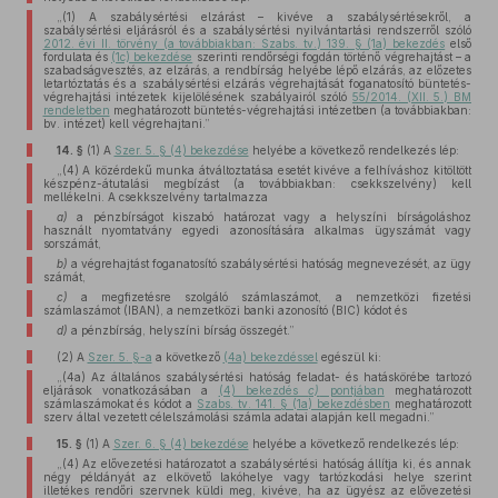
„(1) A szabálysértési elzárást – kivéve a szabálysértésekről, a
szabálysértési eljárásról és a szabálysértési nyilvántartási rendszerről szóló
2012. évi II. törvény (a továbbiakban: Szabs. tv.) 139. § (1a) bekezdés
első
fordulata és
(1c) bekezdése
szerinti rendőrségi fogdán történő végrehajtást – a
szabadságvesztés, az elzárás, a rendbírság helyébe lépő elzárás, az előzetes
letartóztatás és a szabálysértési elzárás végrehajtását foganatosító büntetés-
végrehajtási intézetek kijelölésének szabályairól szóló
55/2014. (XII. 5.) BM
rendeletben
meghatározott büntetés-végrehajtási intézetben (a továbbiakban:
bv. intézet) kell végrehajtani.”
14. §
(1)
A
Szer. 5. § (4) bekezdése
helyébe a következő rendelkezés lép:
„(4) A közérdekű munka átváltoztatása esetét kivéve a felhíváshoz kitöltött
készpénz-átutalási megbízást (a továbbiakban: csekkszelvény) kell
mellékelni. A csekkszelvény tartalmazza
a)
a pénzbírságot kiszabó határozat vagy a helyszíni bírságoláshoz
használt nyomtatvány egyedi azonosítására alkalmas ügyszámát vagy
sorszámát,
b)
a végrehajtást foganatosító szabálysértési hatóság megnevezését, az ügy
számát,
c)
a megfizetésre szolgáló számlaszámot, a nemzetközi fizetési
számlaszámot (IBAN), a nemzetközi banki azonosító (BIC) kódot és
d)
a pénzbírság, helyszíni bírság összegét.”
(2)
A
Szer. 5. §-a
a következő
(4a) bekezdéssel
egészül ki:
„(4a) Az általános szabálysértési hatóság feladat- és hatáskörébe tartozó
eljárások vonatkozásában a
(4) bekezdés
c)
pontjában
meghatározott
számlaszámokat és kódot a
Szabs. tv. 141. § (1a) bekezdésben
meghatározott
szerv által vezetett célelszámolási számla adatai alapján kell megadni.”
15. §
(1)
A
Szer. 6. § (4) bekezdése
helyébe a következő rendelkezés lép:
„(4) Az elővezetési határozatot a szabálysértési hatóság állítja ki, és annak
négy példányát az elkövető lakóhelye vagy tartózkodási helye szerint
illetékes rendőri szervnek küldi meg, kivéve, ha az ügyész az elővezetési