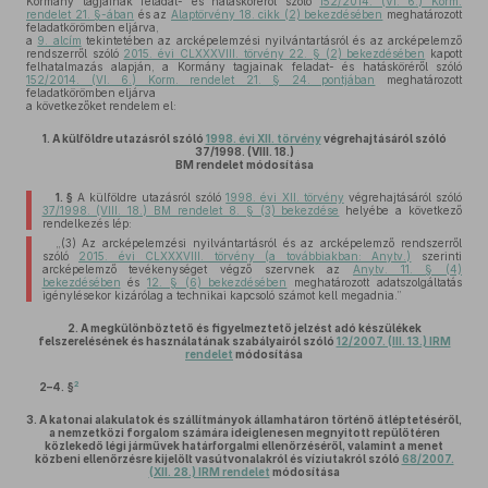
Kormány tagjainak feladat- és hatásköréről szóló
152/2014. (VI. 6.) Korm.
rendelet 21. §-ában
és az
Alaptörvény 18. cikk (2) bekezdésében
meghatározott
feladatkörömben eljárva,
a
9. alcím
tekintetében az arcképelemzési nyilvántartásról és az arcképelemző
rendszerről szóló
2015. évi CLXXXVIII. törvény 22. § (2) bekezdésében
kapott
felhatalmazás alapján, a Kormány tagjainak feladat- és hatásköréről szóló
152/2014. (VI. 6.) Korm. rendelet 21. § 24. pontjában
meghatározott
feladatkörömben eljárva
a következőket rendelem el:
1.
A külföldre utazásról szóló
1998. évi XII. törvény
végrehajtásáról szóló
37/1998. (VIII. 18.)
BM rendelet módosítása
1. §
A külföldre utazásról szóló
1998. évi XII. törvény
végrehajtásáról szóló
37/1998. (VIII. 18.) BM rendelet 8. § (3) bekezdése
helyébe a következő
rendelkezés lép:
„(3) Az arcképelemzési nyilvántartásról és az arcképelemző rendszerről
szóló
2015. évi CLXXXVIII. törvény (a továbbiakban: Anytv.)
szerinti
arcképelemző tevékenységet végző szervnek az
Anytv. 11. § (4)
bekezdésében
és
12. § (6) bekezdésében
meghatározott adatszolgáltatás
igénylésekor kizárólag a technikai kapcsoló számot kell megadnia.”
2.
A megkülönböztető és figyelmeztető jelzést adó készülékek
felszerelésének és használatának szabályairól szóló
12/2007. (III. 13.) IRM
rendelet
módosítása
2
2–4. §
3.
A katonai alakulatok és szállítmányok államhatáron történő átléptetéséről,
a nemzetközi forgalom számára ideiglenesen megnyitott repülőtéren
közlekedő légi járművek határforgalmi ellenőrzéséről, valamint a menet
közbeni ellenőrzésre kijelölt vasútvonalakról és víziutakról szóló
68/2007.
(XII. 28.) IRM rendelet
módosítása