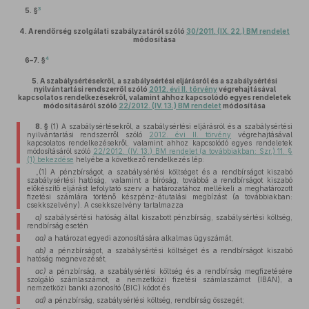
3
5. §
4.
A rendőrség szolgálati szabályzatáról szóló
30/2011. (IX. 22.) BM rendelet
módosítása
4
6–7. §
5.
A szabálysértésekről, a szabálysértési eljárásról és a szabálysértési
nyilvántartási rendszerről szóló
2012. évi II. törvény
végrehajtásával
kapcsolatos rendelkezésekről, valamint ahhoz kapcsolódó egyes rendeletek
módosításáról szóló
22/2012. (IV. 13.) BM rendelet
módosítása
8. §
(1)
A szabálysértésekről, a szabálysértési eljárásról és a szabálysértési
nyilvántartási rendszerről szóló
2012. évi II. törvény
végrehajtásával
kapcsolatos rendelkezésekről, valamint ahhoz kapcsolódó egyes rendeletek
módosításáról szóló
22/2012. (IV. 13.) BM rendelet (a továbbiakban: Szr.) 11. §
(1) bekezdése
helyébe a következő rendelkezés lép:
„(1) A pénzbírságot, a szabálysértési költséget és a rendbírságot kiszabó
szabálysértési hatóság, valamint a bíróság, továbbá a rendbírságot kiszabó
előkészítő eljárást lefolytató szerv a határozatához mellékeli a meghatározott
fizetési számlára történő készpénz-átutalási megbízást (a továbbiakban:
csekkszelvény). A csekkszelvény tartalmazza
a)
szabálysértési hatóság által kiszabott pénzbírság, szabálysértési költség,
rendbírság esetén
aa)
a határozat egyedi azonosítására alkalmas ügyszámát,
ab)
a pénzbírságot, a szabálysértési költséget és a rendbírságot kiszabó
hatóság megnevezését,
ac)
a pénzbírság, a szabálysértési költség és a rendbírság megfizetésére
szolgáló számlaszámot, a nemzetközi fizetési számlaszámot (IBAN), a
nemzetközi banki azonosító (BIC) kódot és
ad)
a pénzbírság, szabálysértési költség, rendbírság összegét;