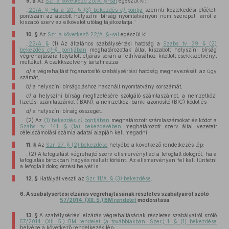
9. §
Az
Szr. a következő 20/A. §-sal
egészül ki:
„
20/A. § Ha a 20. § (3) bekezdés
c)
pontja
szerinti közlekedési előéleti
pontszám az átadott helyszíni bírság nyomtatványon nem szerepel, arról a
kiszabó szerv az elkövetőt utólag tájékoztatja.”
10. §
Az
Szr. a következő 22/A. §-sal
egészül ki:
„
22/A. §
(1) Az általános szabálysértési hatóság a
Szabs. tv. 39. § (2)
bekezdés
c)–i)
pontjában
meghatározottak által kiszabott helyszíni bírság
végrehajtására folytatott eljárás során a felhívásához kitöltött csekkszelvényt
mellékel. A csekkszelvény tartalmazza
a)
a végrehajtást foganatosító szabálysértési hatóság megnevezését, az ügy
számát,
b)
a helyszíni bírságoláshoz használt nyomtatvány sorszámát,
c)
a helyszíni bírság megfizetésére szolgáló számlaszámot, a nemzetközi
fizetési számlaszámot (IBAN), a nemzetközi banki azonosító (BIC) kódot és
d)
a helyszíni bírság összegét.
(2) Az
(1) bekezdés
c)
pontjában
meghatározott számlaszámokat és kódot a
Szabs. tv. 141. § (1a) bekezdésében
meghatározott szerv által vezetett
célelszámolási számla adatai alapján kell megadni.”
11. §
Az
Szr. 27. § (2) bekezdése
helyébe a következő rendelkezés lép:
„(2) A lefoglalást végrehajtó szerv elismervényt ad a lefoglalt dologról, ha a
lefoglalás birtokban hagyás mellett történt. Az elismervényen fel kell tüntetni
a lefoglalt dolog őrzési helyét is.”
12. §
Hatályát veszti az
Szr. 11/A. § (3) bekezdése
.
6.
A szabálysértési elzárás végrehajtásának részletes szabályairól szóló
57/2014. (XII. 5.) BM rendelet
módosítása
13. §
A szabálysértési elzárás végrehajtásának részletes szabályairól szóló
57/2014. (XII. 5.) BM rendelet (a továbbiakban: Szer.) 1. § (1) bekezdése
helyébe a következő rendelkezés lép: