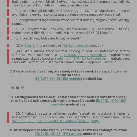
határozatot hatályon kívüli helyezi. Az elővezetési határozathoz kitöltött
csekkszelvényt kell mellékelni, amely tartalmazza
a)
a pénzbírságot kiszabó határozat vagy helyszíni bírságoláshoz használt
nyomtatvány egyedi azonosítására alkalmas ügyszámát vagy sorszámát,
b)
a végrehajtást foganatosító szabálysértési hatóság megnevezését, az ügy
számát,
c)
a megfizetésre szolgáló számlaszámot, a nemzetközi fizetési
számlaszámot (IBAN), a nemzetközi banki azonosító (BIC) kódot és
d)
a pénzbírság, helyszíni bírság összegét.”
(2)
A
Szer. 6. §-a
a következő
(4a) bekezdéssel
egészül ki:
„(4a) Az általános szabálysértési hatóság feladat- és hatáskörébe tartozó
eljárások vonatkozásában a
(4) bekezdés
c)
pontjában
meghatározott
számlaszámokat és kódot a
Szabs. tv. 141. § (1a) bekezdésben
meghatározott
szerv által vezetett célelszámolási számla adatai alapján kell megadni.”
7.
A védelmi ellenőrzést végző személyek képzésének és vizsgáztatásának
rendjéről szóló
69/2014. (XII. 18.) BM rendelet
módosítása
5
16–19. §
8.
A belügyminiszter feladat- és hatáskörét érintően a nemzetbiztonsági
ellenőrzés alá eső személyek meghatározásáról szóló
15/2015. (IV. 10.) BM
rendelet
módosítása
20. §
Hatályát veszti a belügyminiszter feladat- és hatáskörét érintően a
nemzetbiztonsági ellenőrzés alá eső személyek meghatározásáról szóló
15/2015. (IV. 10.) BM rendelet 1. melléklet C) rész 2. pontja
.
9.
Az arcképelemző rendszer működtetésének részletes szabályairól szóló
78/2015. (XII. 23.) BM rendelet
módosítása