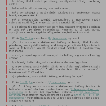
b)
bíróság által kiszabott pénzbírság, szabálysértési költség, rendbírság
esetén
ba)
az
aa)
és
ad)
pontban meghatározott adatokat,
bb)
a pénzbírságot, a szabálysértési költséget és a rendbírságot kiszabó
bíróság megnevezését és
bc)
a megfizetésére szolgáló számlaszámot, a nemzetközi fizetési
számlaszámot (IBAN), a nemzetközi banki azonosító (BIC) kódot;
c)
az előkészítő eljárást lefolytató szerv által kiszabott rendbírság esetén az
a)
pont
aa)
alpontjában meghatározott, valamint az
a)
pont
ab)–ad)
alpontjában a rendbírsággal összefüggésben meghatározott adatokat.”
(2)
Az
Szr. 11. §-a
a következő
(1a) bekezdéssel
egészül ki:
„(1a) Az általános szabálysértési hatóság a bíróság által kiszabott
pénzbírság, szabálysértési költség, rendbírság végrehajtására folytatott eljárás
során a felhíváshoz kitöltött csekkszelvényt mellékel. A csekkszelvény
tartalmazza
a)
a végrehajtást foganatosító szabálysértési hatóság megnevezését, az ügy
számát,
b)
a bírósági határozat egyedi azonosítására alkalmas ügyszámát,
c)
a pénzbírság, szabálysértési költség, rendbírság megfizetésére szolgáló
számlaszámot, a nemzetközi fizetési számlaszámot (IBAN), a nemzetközi
banki azonosító (BIC) kódot és
d)
a pénzbírság, szabálysértési költség, rendbírság összegét.”
(3)
Az
Szr. 11. §-a
a következő
(5) bekezdéssel
egészül ki:
„(5) A bíróság és az általános szabálysértési hatóság feladat- és
hatáskörébe tartozó eljárások vonatkozásában az
(1) bekezdés
a)
pont
ac)
alpontjában
és
b)
pont
bc)
alpontjában, valamint az
(1a) bekezdés
c)
pontjában
meghatározott számlaszámokat és kódot a
Szabs. tv. 141. § (1a)
bekezdésében
meghatározott szerv által vezetett célelszámolási számla adatai
alapján kell megadni.”