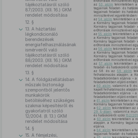
erőforrások miniszterével egy
tájékoztatásról szóló
az
53. alcím
tekintetében a
tagjainak feladat- és hatásk
87/2003. (XII. 16.) GKM
tagjainak feladat- és hatáskö
rendelet módosítása
miniszterével egyetértésben 
az
54. alcím
tekintetében a 
12. §
a Kormány tagjainak feladat-
Kormány tagjainak feladat- 
13. A háztartási
erőforrások miniszterével egy
légkondicionáló
az
55. alcím
tekintetében a 
a Kormány tagjainak feladat-
berendezések
Kormány tagjainak feladat- 
energiafelhasználásának
erőforrások miniszterével egy
az
56. alcím
tekintetében a 
ismérveiről való
a Kormány tagjainak feladat-
tájékoztatásról szóló
Kormány tagjainak feladat- 
88/2003. (XII. 16.) GKM
erőforrások miniszterével egy
az
57. alcím
tekintetében a
rendelet módosítása
feladat- és hatásköréről szól
az 58. és az
59. alcím
tek
13. §
felhatalmazás alapján, a Ko
feladatkörömben eljárva – a
14. A földgázellátásban
feladatkörében eljáró emberi 
műszaki biztonsági
a
60. alcím
, valamint a 9. és
szempontból jelentős
kapott felhatalmazás alapján
feladatkörömben eljárva – a
munkakörök
feladatkörében eljáró emberi 
betöltéséhez szükséges
a
61. alcím
tekintetében a m
Kormány tagjainak feladat- é
szakmai képesítésről és
a
62. alcím
tekintetében az á
gyakorlatról szóló
29. §-ában
, valamint a mun
12/2004. (II. 13.) GKM
és hatásköréről szóló
152/2014
a
63. alcím
tekintetében a 
rendelet módosítása
alapján, a Kormány tagjaina
eljárva,
14. §
a
64. alcím
tekintetében a fe
tagjainak feladat- és hatáskö
15. A fémjelzési,
a
65. alcím
tekintetében a fe