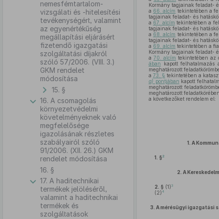
nemesfémtartalom-
Kormány tagjainak feladat- é
vizsgálati és -hitelesítési
a
66. alcím
tekintetében a fe
tagjainak feladat- és hatáskö
tevékenységért, valamint
a
67. alcím
tekintetében a fe
az egyenértékűség
tagjainak feladat- és hatáskö
a
68. alcím
tekintetében a fe
megállapítási eljárásért
tagjainak feladat- és hatáskö
fizetendő igazgatási
a
69. alcím
tekintetében a fi
Kormány tagjainak feladat- é
szolgáltatási díjakról
a
70. alcím
tekintetében az o
szóló 57/2006. (VIII. 3.)
ában
kapott felhatalmazás a
GKM rendelet
meghatározott feladatkörömbe
a
73. §
tekintetében a katasz
módosítása
a)
pontjában
kapott felhatal
meghatározott feladatkörömb
15. §
meghatározott feladatkörében
a következőket rendelem el:
16. A csomagolás
környezetvédelmi
követelményeknek való
megfelelősége
igazolásának részletes
szabályairól szóló
1.
A Kommunál
91/2006. (XII. 26.) GKM
2
rendelet módosítása
1. §
16. §
2.
A Kereskedelm
17. A haditechnikai
3
2. §
(1)
termékek jelöléséről,
4
(2)
valamint a haditechnikai
termékek és
3.
A mérésügyi igazgatási s
szolgáltatások