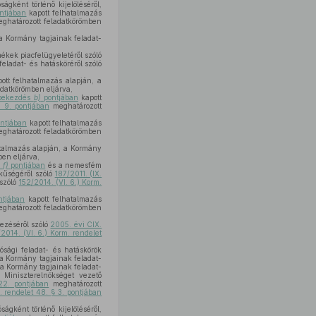
gként történő kijelöléséről,
ntjában
kapott felhatalmazás
ghatározott feladatkörömben
a Kormány tagjainak feladat-
mékek piacfelügyeletéről szóló
eladat- és hatásköréről szóló
ott felhatalmazás alapján, a
datkörömben eljárva,
 bekezdés
b)
pontjában
kapott
§ 9. pontjában
meghatározott
ntjában
kapott felhatalmazás
ghatározott feladatkörömben
talmazás alapján, a Kormány
en eljárva,
s
f)
pontjában
és a nemesfém
ékűségéről szóló
187/2011. (IX.
 szóló
152/2014. (VI. 6.) Korm.
tjában
kapott felhatalmazás
ghatározott feladatkörömben
ezéséről szóló
2005. évi CIX.
2014. (VI. 6.) Korm. rendelet
ósági feladat- és hatáskörök
 a Kormány tagjainak feladat-
a Kormány tagjainak feladat-
 Miniszterelnökséget vezető
22. pontjában
meghatározott
. rendelet 48. § 3. pontjában
gként történő kijelöléséről,