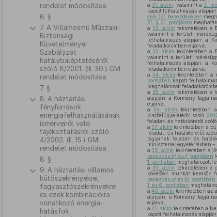
rendelet módosítása
a
31. alcím
, valamint a
2. me
kapott felhatalmazás alapján
6. §
cikk (2) bekezdésében
megha
21. § 21. pontjában
meghatároz
7. A Villamosmű Műszaki-
a
32. alcím
tekintetében a B
valamint a területi mérésü
Biztonsági
felhatalmazás alapján, a Ko
Követelményei
feladatkörömben eljárva,
Szabályzat
a
33. alcím
tekintetében a B
valamint a területi mérésüg
hatálybaléptetéséről
felhatalmazás alapján, a Ko
szóló 8/2001. (III. 30.) GM
feladatkörömben eljárva,
a
34. alcím
tekintetében a 
rendelet módosítása
pontjában
kapott felhatalmaz
meghatározott feladatkörömbe
7. §
a
35. alcím
tekintetében a t
8. A háztartási
alapján, a Kormány tagjaina
eljárva,
fényforrások
a
36. alcím
tekintetében a
energiafelhasználásának
piacfelügyeletéről szóló
201
feladat- és hatásköréről szól
ismérveiről való
a
37. alcím
tekintetében a bün
tájékoztatásról szóló
feladat- és hatásköréről szól
4/2002. (II. 15.) GM
tagjainak feladat- és hatás
miniszterrel egyetértésben –,
rendelet módosítása
a
38. alcím
tekintetében a jö
bekezdés
b)
és
i)
pontjában
k
8. §
1. pontjában
meghatározott fe
a
39. alcím
tekintetében a p
9. A háztartási villamos
követően munkát keresők fog
hűtőszekrényekre,
bekezdés
a)
és
b)
pontjában
fagyasztószekrényekre
1. és 6. pontjában
meghatározo
a
40. alcím
tekintetében az á
és ezek kombinációira
alapján, a Kormány tagjaina
vonatkozó energia-
eljárva,
a
41. alcím
tekintetében a Ne
hatásfok
kapott felhatalmazás alapján