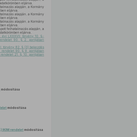
adatkörömben eljárva,
atalmazás alapján, a Kormány
ben eljárva,
atalmazás alapján, a Kormány
ben eljárva,
atalmazás alapján, a Kormány
ben eljárva,
pott felhatalmazás alapján, a
datkörömben eljárva,
. évi LXXXVII. törvény 10. §-
rendelet 90. § 2. pontjában
I. törvény 82. § (3) bekezdés
. rendelet 90. § 9. pontjában
 rendelet 21. § 10. pontjában
t
módosítása
delet
módosítása
.) IKIM rendelet
módosítása