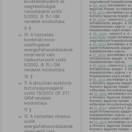
követelményekről és
meghatározott feladatkörömbe
a
42. alcím
tekintetében az
megfelelőségük
tagjainak feladat- és hatáskö
tanúsításáról szóló
a
43. alcím
tekintetében az a
5/2002. (II. 15.) GM
Kormány tagjainak feladat- é
a
44. alcím
, valamint a
3. me
rendelet módosítása
felhatalmazás alapján, a Ko
feladatkörömben eljárva – a
9. §
feladatkörében eljáró emberi 
a
45. alcím
, valamint a 4.
10. A háztartási
alpontjában
kapott felhatalm
kombinált mosó-
meghatározott feladatkörömbe
szárítógépek
a
46. alcím
tekintetében a fo
kapott felhatalmazás alapján
energiafelhasználásának
feladatkörömben eljárva,
ismérveiről való
a
47. alcím
tekintetében a fo
felhatalmazás alapján, a Ko
tájékoztatásról szóló
feladatkörömben eljárva,
6/2002. (II. 15.) GM
a
48. alcím
, valamint a
6. me
rendelet módosítása
felhatalmazás alapján, a Ko
feladatkörömben eljárva – a
10. §
feladatkörében eljáró emberi 
a
49. alcím
tekintetében a m
11. A játszótéri eszközök
a Kormány tagjainak feladat-
Kormány tagjainak feladat- 
biztonságosságáról
erőforrások miniszterével egy
szóló 78/2003. (XI. 27.)
az
50. alcím
tekintetében a 
GKM rendelet
a Kormány tagjainak feladat-
Kormány tagjainak feladat- 
módosítása
erőforrások miniszterével egy
az
51. alcím
, valamint a 7. és
11. §
kapott felhatalmazás alapján
feladatkörömben eljárva – a
12. A háztartási villamos
feladatkörében eljáró emberi 
sütők
az
52. alcím
tekintetében a 
energiafelhasználásának
a Kormány tagjainak feladat-
Kormány tagjainak feladat- 
ismérveiről való