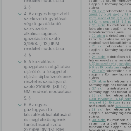
rendelet módosítása
valamint a területi mérésügy
alapján, a Kormány tagjaina
3. §
eljárva,
a
20. alcím
tekintetében a m
4. Az egyes hegesztett
2008. évi XLVI. törvény 76.
szerkezetek gyártását
Korm. rendelet 90. § 9. és 1
6.) Korm. rendelet 65. § 2. p
végző gazdálkodó
a
21. alcím
tekintetében a m
szervezetek
felhatalmazás alapján, a Ko
feladatkörömben eljárva,
alkalmasságának
a
22. alcím
tekintetében a köz
igazolásáról szóló
kapott felhatalmazás alapjá
3/1998. (I. 12.) IKIM
meghatározott feladatkörömbe
a
23. alcím
tekintetében a t
rendelet módosítása
alapján, a Kormány tagjaina
eljárva,
4. §
a
24. alcím
tekintetében a k
hitelesítéséről és nemesfémta
5. A közraktárak
§ (1) bekezdés
a)–f)
pontjáb
igazgatási szolgáltatási
§ 9. és 10. pontjában
meghatá
díjáról és a felügyeleti
a
25. alcím
tekintetében a t
alapján, a Kormány tagjaina
eljárási díj befizetésének
eljárva,
részletes szabályairól
a
26. alcím
tekintetében a v
Kormány tagjainak feladat- é
szóló 21/1998. (XII. 17.)
a
27. alcím
tekintetében a f
GM rendelet módosítása
Kormány tagjainak feladat- é
a
28. alcím
tekintetében a h
5. §
CXIII. törvény 81. § (3) be
rendelet 90. §-ában
és a
6. Az egyes
hatásköréről szóló
152/2014. 
gázfogyasztó
a
29. alcím
tekintetében a te
alapján, a Kormány tagjaina
készülékek kialakításáról
eljárva,
és megfelelőségének
a
30. alcím
tekintetében a B
valamint a területi mérésü
tanúsításáról szóló
felhatalmazás alapján, a Ko
22/1998. (IV. 17.) IKIM
feladatkörömben eljárva,