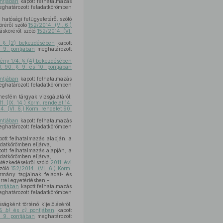
ntjában
kapott felhatalmazás
ghatározott feladatkörömben
 hatósági felügyeletéről szóló
öréről szóló
152/2014. (VI. 6.)
ásköréről szóló
152/2014. (VI.
,
. § (2) bekezdésében
kapott
§ 9. pontjában
meghatározott
vény 174. § (4) bekezdésében
et 90. § 9. és 10. pontjában
ntjában
kapott felhatalmazás
ghatározott feladatkörömben
esfém tárgyak vizsgálatáról,
1. (IX. 14.) Korm. rendelet 14.
4. (VI. 6.) Korm. rendelet 90.
ntjában
kapott felhatalmazás
ghatározott feladatkörömben
ott felhatalmazás alapján, a
datkörömben eljárva,
ott felhatalmazás alapján, a
datkörömben eljárva,
ntézkedésekről szóló
2011. évi
szóló
152/2014. (VI. 6.) Korm.
rmány tagjainak feladat- és
rrel egyetértésben –,
ntjában
kapott felhatalmazás
ghatározott feladatkörömben
gként történő kijelöléséről,
 §
b)
és
c)
pontjában
kapott
§ 9. pontjában
meghatározott