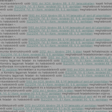
etértésben –,
 munkavédelemről szóló
1993. évi XCIII. törvény 88. § (5) bekezdésében
kapott felha
öréről szóló
152/2014. (VI. 6.) Korm. rendelet 90. § 6. pontjában
meghatározott feladatk
réről szóló
152/2014. (VI. 6.) Korm. rendelet 48. § 3. pontjában
meghatározott feladatköré
–,
munkavédelemről szóló
1993. évi XCIII. törvény 88. § (4) bekezdés
d)
pont
di)
alpontjában
 és hatásköréről szóló
152/2014. (VI. 6.) Korm. rendelet 90. § 6. pontjában
meghatározott
és hatásköréről szóló
152/2014. (VI. 6.) Korm. rendelet 48. § 3. pontjában
meghatározott 
etértésben –,
munkavédelemről szóló
1993. évi XCIII. törvény 88. § (4) bekezdés
d)
pont
dc)
alpontjában
 és hatásköréről szóló
152/2014. (VI. 6.) Korm. rendelet 90. § 6. pontjában
meghatározott
és hatásköréről szóló
152/2014. (VI. 6.) Korm. rendelet 48. § 3. pontjában
meghatározott 
etértésben –,
munkavédelemről szóló
1993. évi XCIII. törvény 88. § (4) bekezdés
d)
pont
dd)
alpontjában
 és hatásköréről szóló
152/2014. (VI. 6.) Korm. rendelet 90. § 6. pontjában
meghatározott
és hatásköréről szóló
152/2014. (VI. 6.) Korm. rendelet 48. § 3. pontjában
meghatározott 
etértésben –,
 munka törvénykönyvéről szóló
2012. évi I. törvény 284. §-ában
kapott felhatalmazás a
ó
152/2014. (VI. 6.) Korm. rendelet 90. § 6. pontjában
meghatározott feladatkörömben eljárv
intetében a munkavédelemről szóló
1993. évi XCIII. törvény 88. § (4) bekezdés
d)
rmány tagjainak feladat- és hatásköréről szóló
152/2014. (VI. 6.) Korm. rendelet 90. 
 Kormány tagjainak feladat- és hatásköréről szóló
152/2014. (VI. 6.) Korm. rendelet 48. 
erőforrások miniszterével egyetértésben –,
 a
10. melléklet
tekintetében a munkavédelemről szóló
1993. évi XCIII. törvény 88. § (4) b
, a Kormány tagjainak feladat- és hatásköréről szóló
152/2014. (VI. 6.) Korm. rendelet 90.
 Kormány tagjainak feladat- és hatásköréről szóló
152/2014. (VI. 6.) Korm. rendelet 48. 
erőforrások miniszterével egyetértésben –,
unkavédelemről szóló
1993. évi XCIII. törvény 88. § (4) bekezdés
a)
pont
aa)
alpontjában
ka
s hatásköréről szóló
152/2014. (VI. 6.) Korm. rendelet 90. § 6. pontjában
meghatározott fela
gazati párbeszéd bizottságokról és a középszintű szociális párbeszéd egyes kérdéseiről s
ka törvénykönyvéről szóló
2012. évi I. törvény 284. §-ában
kapott felhatalmazás alapján,
. (VI. 6.) Korm. rendelet 90. § 6. és 17. pontjában
meghatározott feladatkörömben eljárva,
munkavédelemről szóló
1993. évi XCIII. törvény 88. § (4) bekezdés
a)
pont
ac)
és
ad)
alpo
k feladat- és hatásköréről szóló
152/2014. (VI. 6.) Korm. rendelet 90. § 6. pontjában
me
lnőttképzésről szóló
2013. évi LXXVII. törvény 28. § (2) bekezdés
a)
pontjában
kapott felh
réről szóló
152/2014. (VI. 6.) Korm. rendelet 90. § 1. és 16. pontjában
meghatározott feladat
lnőttképzésről szóló
2013. évi LXXVII. törvény 28. § (2) bekezdés
b)
és
d)
pontjában
kap