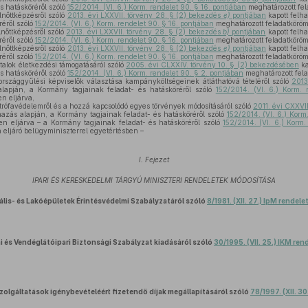
s hatásköréről szóló
152/2014. (VI. 6.) Korm. rendelet 90. § 16. pontjában
meghatározott fel
lnőttképzésről szóló
2013. évi LXXVII. törvény 28. § (2) bekezdés
e)
pontjában
kapott felh
réről szóló
152/2014. (VI. 6.) Korm. rendelet 90. § 16. pontjában
meghatározott feladatköröm
lnőttképzésről szóló
2013. évi LXXVII. törvény 28. § (2) bekezdés
b)
pontjában
kapott felh
réről szóló
152/2014. (VI. 6.) Korm. rendelet 90. § 16. pontjában
meghatározott feladatköröm
lnőttképzésről szóló
2013. évi LXXVII. törvény 28. § (2) bekezdés
e)
pontjában
kapott felh
réről szóló
152/2014. (VI. 6.) Korm. rendelet 90. § 16. pontjában
meghatározott feladatköröm
atalok életkezdési támogatásáról szóló
2005. évi CLXXIV. törvény 10. § (2) bekezdésében
ka
s hatásköréről szóló
152/2014. (VI. 6.) Korm. rendelet 90. § 2. pontjában
meghatározott fela
rszággyűlési képviselők választása kampányköltségeinek átláthatóvá tételéről szóló
2013
lapján, a Kormány tagjainak feladat- és hatásköréről szóló
152/2014. (VI. 6.) Korm. 
n eljárva,
trófavédelemről és a hozzá kapcsolódó egyes törvények módosításáról szóló
2011. évi CXXVII
mazás alapján, a Kormány tagjainak feladat- és hatásköréről szóló
152/2014. (VI. 6.) Korm
en eljárva – a Kormány tagjainak feladat- és hatásköréről szóló
152/2014. (VI. 6.) Korm.
 eljáró belügyminiszterrel egyetértésben –
I. Fejezet
IPARI ÉS KERESKEDELMI TÁRGYÚ MINISZTERI RENDELETEK MÓDOSÍTÁSA
is- és Lakóépületek Érintésvédelmi Szabályzatáról szóló
8/1981. (XII. 27.) IpM rendele
i és Vendéglátóipari Biztonsági Szabályzat kiadásáról szóló
30/1995. (VII. 25.) IKM ren
zolgáltatások igénybevételéért fizetendő díjak megállapításáról szóló
78/1997. (XII. 30