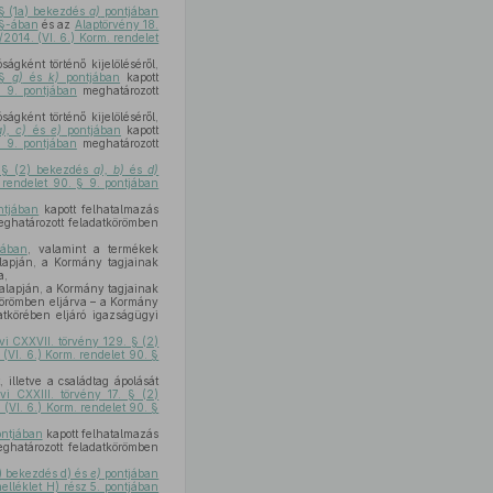
 § (1a) bekezdés
a)
pontjában
 §-ában
és az
Alaptörvény 18.
/2014. (VI. 6.) Korm. rendelet
gként történő kijelöléséről,
 §
g)
és
k)
pontjában
kapott
§ 9. pontjában
meghatározott
gként történő kijelöléséről,
a), c)
és
e)
pontjában
kapott
§ 9. pontjában
meghatározott
. § (2) bekezdés
a), b)
és
d)
 rendelet 90. § 9. pontjában
tjában
kapott felhatalmazás
ghatározott feladatkörömben
jában
, valamint a termékek
lapján, a Kormány tagjainak
a,
alapján, a Kormány tagjainak
körömben eljárva – a Kormány
tkörében eljáró igazságügyi
vi CXXVII. törvény 129. § (2)
 (VI. 6.) Korm. rendelet 90. §
illetve a családtag ápolását
i CXXIII. törvény 17. § (2)
 (VI. 6.) Korm. rendelet 90. §
ntjában
kapott felhatalmazás
ghatározott feladatkörömben
1) bekezdés d) és
e)
pontjában
melléklet H) rész 5. pontjában