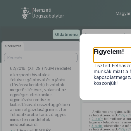
Nemzeti
Magyar 
Jogszabálytár
Ugrás
Oldalmenü
a
tartalomra
Szerkezet
Figyelem!
Tisztelt Felhasz
62/2016. (XII. 29.) NGM rendelet
a központi hiv
munkák miatt a 
megerősítés
a központi hivatalok
kapcsolatmegsza
felülvizsgálatával és a járási
kialakításáv
köszönjük!
(fővárosi kerületi) hivatalok
megerősítésével, valamint az
egységes elektronikus
ügyintézési rendszer
kialakításával összefüggésben
a nemzetgazdasági miniszter
A villamos energiáról szól
feladatkörébe tartozó egyes
és hatásköréről szóló
152/2014
miniszteri rendeletek
a
2. alcím
tekintetében a mu
tagjainak feladat- és hatáskö
módosításáról
a
3. alcím
tekintetében a mér
és hatásköréről szóló
152/2014
I. Fejezet IPARI ÉS