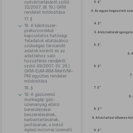
nyilvántartásáról szóló
5
3. §
32/2007. (III. 19.) GKM
4.
Az egyes hegesztett sze
rendelet módosítása
17. §
6
4. §
18. A kábítószer-
prekurzorokkal
5.
A közraktárak igazgatás
kapcsolatos hatósági
feladatok ellátásához
7
5. §
szükséges tárolandó
adatok köréről és az
6.
A
adatokhoz való
hozzáférés rendjéről
szóló 49/2007. (IV. 26.)
8
6. §
GKM–EüM–IRM–MeHVM–
7.
PM együttes rendelet
módosítása
18. §
9
7. §
19. A gázüzemű
8.
munkagép gáz-
üzemanyag ellátó
10
berendezései
8. §
beszerelésének,
9.
A háztartási villamos h
karbantartásának,
javításának, a belső
égésű motorral üzemelő
11
9. §