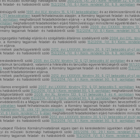
i és műszaki biztonsági hatóságokról szóló
365/2016. (XI. 29.) Korm. rendelet 32. §
e)
po
k feladat- és hatásköréről szóló
152/2014. (VI. 6.) Korm. rendelet 90. § 9. pontjában
me
érésügyről szóló
1991. évi XLV. törvény 15. § (4) bekezdésében
és az élelmiszerláncról és
 § (7) bekezdésében
kapott felhatalmazás alapján, a Kormány tagjainak feladat- és hatásk
0. pontjában
meghatározott feladatkörömben eljárva – a Kormány tagjainak feladat- és hat
ontjában
meghatározott feladatkörében eljáró földművelésügyi miniszterrel egyetértésben –
egfelelőségértékelő szervezetek tevékenységéről szóló
2009. évi CXXXIII. törvény 13
rmány tagjainak feladat- és hatásköréről szóló
152/2014. (VI. 6.) Korm. rendelet 90. 
igazgatási hatósági eljárás és szolgáltatás általános szabályairól szóló
2004. évi CXL. tör
n, a Kormány tagjainak feladat- és hatásköréről szóló
152/2014. (VI. 6.) Korm. rendel
n eljárva,
ermékek piacfelügyeletéről szóló
2012. évi LXXXVIII. törvény 30. § (2) bekezdés
a)–c)
po
k feladat- és hatásköréről szóló
152/2014. (VI. 6.) Korm. rendelet 90. § 9. pontjában
me
ereskedelemről szóló
2005. évi CLXIV. törvény 12. § (2) bekezdés
b)
pontjában
és a nem
rtalmuk tanúsításáról, valamint a hitelesítés és tanúsítás egyenértékűségéről szóló
187/201
an
kapott felhatalmazás alapján, a Kormány tagjainak feladat- és hatásköréről szóló
152/201
rozott feladatkörömben eljárva,
ermékek piacfelügyeletéről szóló
2012. évi LXXXVIII. törvény 30. § (2) bekezdés
a)–c)
po
k feladat- és hatásköréről szóló
152/2014. (VI. 6.) Korm. rendelet 90. § 9. pontjában
me
illamos energiáról szóló
2007. évi LXXXVI. törvény 170. § (3) bekezdés 5. pontjában
kap
s hatásköréről szóló
152/2014. (VI. 6.) Korm. rendelet 90. § 9. pontjában
meghatározott fela
öldgázellátásról szóló
2008. évi XL. törvény 133. § (2) bekezdés 3. és 4. pontjában
kap
s hatásköréről szóló
152/2014. (VI. 6.) Korm. rendelet 90. § 9. pontjában
meghatározott fela
onvédelemről és a Magyar Honvédségről, valamint a különleges jogrendben bevezethető i
kezdésében
kapott felhatalmazás alapján, a Kormány tagjainak feladat- és hatásköréről 
z
Alaptörvény 18. cikk (2) bekezdésében
meghatározott feladatkörömben eljárva – a Ko
(VI. 6.) Korm. rendelet 77. §-ában
meghatározott feladatkörében eljáró honvédelmi miniszte
rmékek piacfelügyeletéről szóló
2012. évi LXXXVIII. törvény 30. § (2) bekezdés
a)
és
b)
po
k feladat- és hatásköréről szóló
152/2014. (VI. 6.) Korm. rendelet 90. § 9. pontjában
me
udapest Főváros Kormányhivatalának egyes ipari és kereskedelmi ügyekben eljáró hatósá
gyi és műszaki biztonsági hatóságokról szóló
365/2016. (XI. 29.) Korm. rendelet 32.
rmány tagjainak feladat- és hatásköréről szóló
152/2014. (VI. 6.) Korm. rendelet 90. 