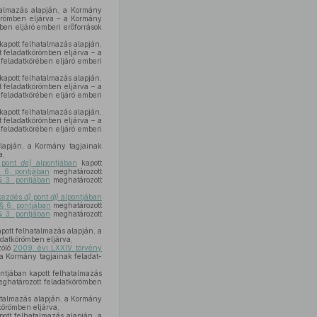
talmazás alapján, a Kormány
örömben eljárva – a Kormány
ben eljáró emberi erőforrások
kapott felhatalmazás alapján,
 feladatkörömben eljárva – a
feladatkörében eljáró emberi
kapott felhatalmazás alapján,
 feladatkörömben eljárva – a
feladatkörében eljáró emberi
kapott felhatalmazás alapján,
 feladatkörömben eljárva – a
feladatkörében eljáró emberi
lapján, a Kormány tagjainak
a,
pont
de)
alpontjában
kapott
§ 6. pontjában
meghatározott
§ 3. pontjában
meghatározott
ekezdés
d)
pont
dj)
alpontjában
 § 6. pontjában
meghatározott
§ 3. pontjában
meghatározott
pott felhatalmazás alapján, a
datkörömben eljárva,
zóló
2009. évi LXXIV. törvény
 a Kormány tagjainak feladat-
ntjában kapott felhatalmazás
ghatározott feladatkörömben
atalmazás alapján, a Kormány
körömben eljárva,
ott felhatalmazás alapján, a