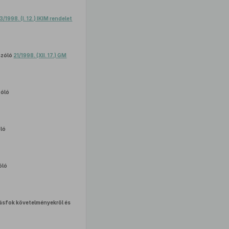
3/1998. (I. 12.) IKIM rendelet
 szóló
21/1998. (XII. 17.) GM
zóló
ló
óló
tásfok követelményekről és