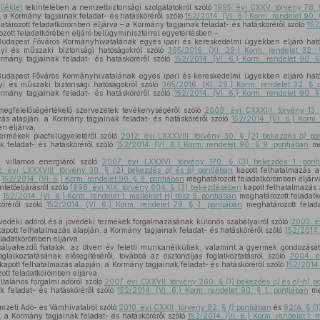
lléklet
tekintetében a nemzetbiztonsági szolgálatokról szóló
1995. évi CXXV. törvény 78.
, a Kormány tagjainak feladat- és hatásköréről szóló
152/2014. (VI. 6.) Korm. rendelet 90.
tározott feladatkörömben eljárva – a Kormány tagjainak feladat- és hatásköréről szóló
152
ott feladatkörében eljáró belügyminiszterrel egyetértésben –,
udapest Főváros Kormányhivatalának egyes ipari és kereskedelmi ügyekben eljáró hatósá
gyi és műszaki biztonsági hatóságokról szóló
365/2016. (XI. 29.) Korm. rendelet 32.
rmány tagjainak feladat- és hatásköréről szóló
152/2014. (VI. 6.) Korm. rendelet 90. 
udapest Főváros Kormányhivatalának egyes ipari és kereskedelmi ügyekben eljáró hatósá
yi és műszaki biztonsági hatóságokról szóló
365/2016. (XI. 29.) Korm. rendelet 32. §
rmány tagjainak feladat- és hatásköréről szóló
152/2014. (VI. 6.) Korm. rendelet 90. 
megfelelőségértékelő szervezetek tevékenységéről szóló
2009. évi CXXXIII. törvény 13
ás alapján, a Kormány tagjainak feladat- és hatásköréről szóló
152/2014. (VI. 6.) Korm.
n eljárva,
ermékek piacfelügyeletéről szóló
2012. évi LXXXVIII. törvény 30. § (2) bekezdés
b)
pon
k feladat- és hatásköréről szóló
152/2014. (VI. 6.) Korm. rendelet 90. § 9. pontjában
me
 villamos energiáról szóló
2007. évi LXXXVI. törvény 170. § (3) bekezdés 1. pont
2. évi LXXXVIII. törvény 30. § (2) bekezdés
a)
és
b)
pontjában
kapott felhatalmazás a
ó
152/2014. (VI. 6.) Korm. rendelet 90. § 9. pontjában
meghatározott feladatkörömben eljárv
tetőeljárásról szóló
1998. évi XIX. törvény 604. § (3) bekezdésében
kapott felhatalmazás 
ó
152/2014. (VI. 6.) Korm. rendelet 1. melléklet H) rész 5. pontjában
meghatározott feladat
köréről szóló
152/2014. (VI. 6.) Korm. rendelet 79. § 1. pontjában
meghatározott felada
vedéki adóról és a jövedéki termékek forgalmazásának különös szabályairól szóló
2003. é
apott felhatalmazás alapján, a Kormány tagjainak feladat- és hatásköréről szóló
152/2014.
ladatkörömben eljárva,
ályakezdő fiatalok, az ötven év feletti munkanélküliek, valamint a gyermek gondozását, 
lalkoztatásának elősegítéséről, továbbá az ösztöndíjas foglalkoztatásról szóló
2004. év
kapott felhatalmazás alapján, a Kormány tagjainak feladat- és hatásköréről szóló
152/2014.
tt feladatkörömben eljárva,
ltalános forgalmi adóról szóló
2007. évi CXXVII. törvény 260. § (1) bekezdés
c)
és
e)–h)
po
k feladat- és hatásköréről szóló
152/2014. (VI. 6.) Korm. rendelet 90. § 1. pontjában
me
mzeti Adó- és Vámhivatalról szóló
2010. évi CXXII. törvény 82. §
f)
pontjában
és
82/A. § (
, a Kormány tagjainak feladat- és hatásköréről szóló
152/2014. (VI. 6.) Korm. rendelet 1. 