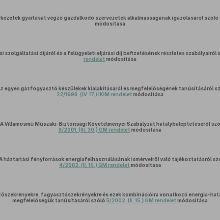
rkezetek gyártását végző gazdálkodó szervezetek alkalmasságának igazolásáról szóló
módosítása
i szolgáltatási díjáról és a felügyeleti eljárási díj befizetésének részletes szabályairól
rendelet
módosítása
z egyes gázfogyasztó készülékek kialakításáról és megfelelőségének tanúsításáról s
22/1998. (IV. 17.) IKIM rendelet
módosítása
A Villamosmű Műszaki-Biztonsági Követelményei Szabályzat hatálybaléptetéséről szó
8/2001. (III. 30.) GM rendelet
módosítása
A háztartási fényforrások energiafelhasználásának ismérveiről való tájékoztatásról sz
4/2002. (II. 15.) GM rendelet
módosítása
űtőszekrényekre, fagyasztószekrényekre és ezek kombinációira vonatkozó energia-ha
megfelelőségük tanúsításáról szóló
5/2002. (II. 15.) GM rendelet
módosítása