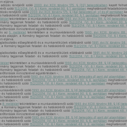
n eljárva,
 adózás rendjéről szóló
2003. évi XCII. törvény 175. § (32) bekezdésében
kapott felha
réről szóló
152/2014. (VI. 6.) Korm. rendelet 90. § 1. pontjában
meghatározott feladatkörömb
dózás rendjéről szóló
2003. évi XCII. törvény 175. § (4a) bekezdés
a), c)
és
d)
pontjában
ka
s hatásköréről szóló
152/2014. (VI. 6.) Korm. rendelet 90. § 1. pontjában
meghatározott fela
lléklet
tekintetében a munkavédelemről szóló
1993. évi XCIII. törvény 88. § (4) bekezdés
rmány tagjainak feladat- és hatásköréről szóló
152/2014. (VI. 6.) Korm. rendelet 90. 
 Kormány tagjainak feladat- és hatásköréről szóló
152/2014. (VI. 6.) Korm. rendelet 48. 
erőforrások miniszterével egyetértésben –,
 és az
5. melléklet
tekintetében a munkavédelemről szóló
1993. évi XCIII. törvény 88
azás alapján, a Kormány tagjainak feladat- és hatásköréről szóló
152/2014. (VI. 6.) Korm
n eljárva,
glalkoztatás elősegítéséről és a munkanélküliek ellátásáról szóló
1991. évi IV. törvény 58
, a Kormány tagjainak feladat- és hatásköréről szóló
152/2014. (VI. 6.) Korm. rendelet 90.
glalkoztatás elősegítéséről és a munkanélküliek ellátásáról szóló
1991. évi IV. törvény 
rmány tagjainak feladat- és hatásköréről szóló
152/2014. (VI. 6.) Korm. rendelet 90. 
lléklet
tekintetében a munkavédelemről szóló
1993. évi XCIII. törvény 88. § (4) bekezdés
rmány tagjainak feladat- és hatásköréről szóló
152/2014. (VI. 6.) Korm. rendelet 90. 
 Kormány tagjainak feladat- és hatásköréről szóló
152/2014. (VI. 6.) Korm. rendelet 48. 
erőforrások miniszterével egyetértésben –,
unkavédelemről szóló
1993. évi XCIII. törvény 88. § (4) bekezdés
d)
pont
dg)
alpontjában
 és hatásköréről szóló
152/2014. (VI. 6.) Korm. rendelet 90. § 6. pontjában
meghatározott
és hatásköréről szóló
152/2014. (VI. 6.) Korm. rendelet 48. § 3. pontjában
meghatározott 
etértésben –,
munkavédelemről szóló
1993. évi XCIII. törvény 88. § (4) bekezdés
d)
pont
dh)
alpontjában
 és hatásköréről szóló
152/2014. (VI. 6.) Korm. rendelet 90. § 6. pontjában
meghatározott
és hatásköréről szóló
152/2014. (VI. 6.) Korm. rendelet 48. § 3. pontjában
meghatározott 
etértésben –,
 a
8. melléklet
tekintetében a munkavédelemről szóló
1993. évi XCIII. törvény 88. § (4) be
, a Kormány tagjainak feladat- és hatásköréről szóló
152/2014. (VI. 6.) Korm. rendelet 90.
 Kormány tagjainak feladat- és hatásköréről szóló
152/2014. (VI. 6.) Korm. rendelet 48. 
erőforrások miniszterével egyetértésben –,
munkavédelemről szóló
1993. évi XCIII. törvény 88. § (4) bekezdés
d)
pont
dp)
alpontjában
 és hatásköréről szóló
152/2014. (VI. 6.) Korm. rendelet 90. § 6. pontjában
meghatározott
és hatásköréről szóló
152/2014. (VI. 6.) Korm. rendelet 48. § 3. pontjában
meghatározott 