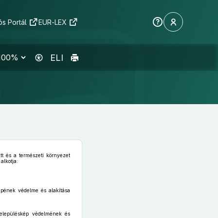
s Portál
EUR-LEX
ELI
tt és a természeti környezet
alkotja:
képének védelme és alakítása
 településkép védelmének és