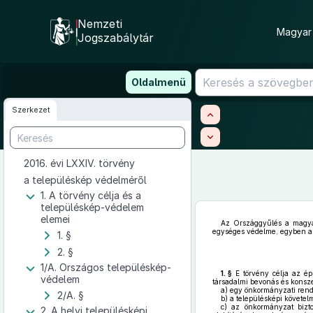
Nemzeti
Magyar 
Jogszabálytár
Ugrás
Oldalmenü
a
tartalomra
Szerkezet
2016. évi LXXIV. törvény
a településkép védelméről
1. A törvény célja és a
településkép-védelem
elemei
Az Országgyűlés a magyaro
egységes védelme, egyben az 
1. §
2. §
1/A. Országos településkép-
1. §
E törvény célja az ép
védelem
társadalmi bevonás és konsz
a)
egy önkormányzati rend
2/A. §
b)
a településképi követe
c)
az önkormányzat biztos
2. A helyi településképi