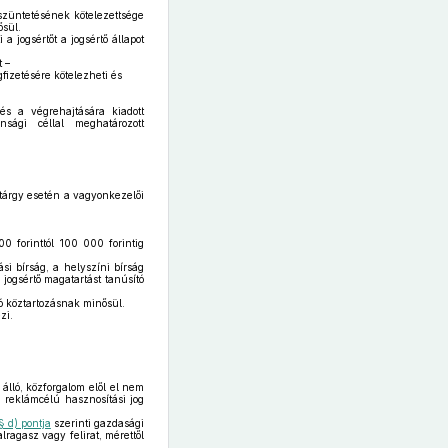
gszüntetésének kötelezettsége
ősül.
 jogsértőt a jogsértő állapot
t –
gfizetésére kötelezheti és
s a végrehajtására kiadott
nsági céllal meghatározott
ntárgy esetén a vagyonkezelői
0 forinttól 100 000 forintig
si bírság, a helyszíni bírság
 jogsértő magatartást tanúsító
dó köztartozásnak minősül.
zi.
álló, közforgalom elől el nem
i reklámcélú hasznosítási jog
§ d) pontja
szerinti gazdasági
agasz vagy felirat, mérettől