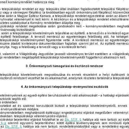
lemeit kormányrendelet határozza meg.
elepülésképi rendelet az egy település által önállóan foglalkoztatott települési főépítész
ítész vagy a vármegyei főépítész (a továbbiakban együtt: önkormányzati főépítész) közreműk
se során a Magyar Építész Kamara, a településképi rendelet egyeztetése során az állami f
yhivatal véleményét ki kell kérni. A kézikönyv és a településképi rendelet elkészítésére
szletes szabályokat a Kormány rendeletben állapítja meg.
pülésképi rendelet megalkotása során gondoskodni kell – kormányrendeletben meghatá
ilvánosság biztosításáról.
során a településképi követelmények teljesítése az építtető, a tervező és a kivitelező egy
építtető felelőssége. A tervező mentesül az egyetemleges felelősség alól, ha kétséget
 településképi követelményeket figyelembe vette. A kivitelező mentesül az egyetemleges 
részére átadott kivitelezési dokumentációban foglaltak szerint járt el. Az építtető mentes
onyítja, hogy a felelősség a tervezőt vagy a kivitelezőt terheli.
t, valamint a Világörökség Jegyzékbe javasolt várományos terület esetében a világörökség
pi rendeletben megállapított településképi követelményektől függetlenül alkalmazni kell.
3.
Önkormányzati támogatási és ösztönző rendszer
lepülésképi követelmények megvalósulása és ennek részeként a helyi építészeti 
ösztönző rendszert vezethet be és alkalmazhat, amelynek részletes tartalmát a településk
4.
Az önkormányzati településkép-érvényesítési eszközök
etelményeknek az egyedi építési beruházásoknál való alkalmazását – a hatósági eljárások
zközök segítik elő.
e érdekében
ztatást ad és szakmai konzultációt biztosít a településképi követelményekről, ennek 
 érvényesítésének módjára,
nyrendeletben meghatározott építésügyi engedélyezési eljárást megelőzően véleményt a
biakban: településképi véleményezési eljárás),
lésképi bejelentési eljárást folytathat le az
Étv. 57/F. §
hatálya alá nem tartozó, az épí
. §-a
szerinti egyszerű bejelentéshez kötött építési tevékenységnek sem minősülő épít
e az
Étv. 57/F. §
hatálya alá nem tartozó, rendeltetésmódosítást vagy a rendeltetési egy