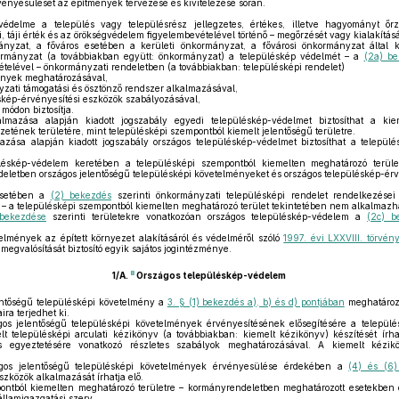
ényesülését az építmények tervezése és kivitelezése során.
delme a település vagy településrész jellegzetes, értékes, illetve hagyományt őrz
, táji érték és az örökségvédelem figyelembevételével történő – megőrzését vagy kialakítását
nyzat, a főváros esetében a kerületi önkormányzat, a fővárosi önkormányzat által köz
kormányzat (a továbbiakban együtt: önkormányzat) a településkép védelmét – a
(2a) be
ivételével – önkormányzati rendeletben (a továbbiakban: településképi rendelet)
ények meghatározásával,
zati támogatási és ösztönző rendszer alkalmazásával,
kép-érvényesítési eszközök szabályozásával,
módon biztosítja.
mazása alapján kiadott jogszabály egyedi településkép-védelmet biztosíthat a ki
etének területére, mint településképi szempontból kiemelt jelentőségű területre.
zása alapján kiadott jogszabály országos településkép-védelmet biztosíthat a települ
éskép-védelem keretében a településképi szempontból kiemelten meghatározó területr
eletben országos jelentőségű településképi követelményeket és országos településkép-érv
setében a
(2) bekezdés
szerinti önkormányzati településképi rendelet rendelkezései
 a településképi szempontból kiemelten meghatározó terület tekintetében nem alkalmazh
 bekezdése
szerinti területekre vonatkozóan országos településkép-védelem a
(2c) b
elmények az épített környezet alakításáról és védelméről szóló
1997. évi LXXVIII. törvén
megvalósítását biztosító egyik sajátos jogintézménye.
8
1/A.
Országos településkép-védelem
ntőségű településképi követelmény a
3. § (1) bekezdés a), b) és d) pontjában
meghatározo
ra terjedhet ki.
s jelentőségű településképi követelmények érvényesítésének elősegítésére a települé
lt településképi arculati kézikönyv (a továbbiakban: kiemelt kézikönyv) készítését írha
 és egyeztetésére vonatkozó részletes szabályok meghatározásával. A kiemelt kézik
s jelentőségű településképi követelmények érvényesülése érdekében a
(4) és (6
szközök alkalmazását írhatja elő.
ntból kiemelten meghatározó területre – kormányrendeletben meghatározott esetekben é
államigazgatási szerv