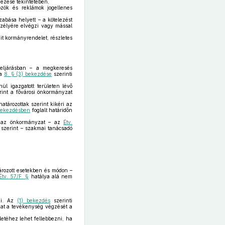
yezése tekintetében,
zók és reklámok jogellenes
zabása helyett – a kötelezést
szélyére elvégzi vagy mással
t kormányrendelet, részletes
 eljárásban – a megkeresés
 a
8. § (3) bekezdése
szerinti
ül igazgatott területen lévő
int a fővárosi önkormányzat
tározottak szerint kikéri az
 bekezdésben
foglalt határidőn
en az önkormányzat – az
Étv.
 szerint – szakmai tanácsadó
ározott esetekben és módon –
Étv. 57/F. §
hatálya alá nem
ezi. Az
(1) bekezdés
szerinti
at a tevékenység végzését a
etéhez lehet fellebbezni, ha