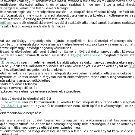
k (a továbbiakban együtt: rendeltetésváltozás), továbbá a reklámok és reklámhordozók elhel
pülésképi kötelezést adhat ki és bírságot szabhat ki, ide nem értve a reklámhordo
zigazgatási, valamint a településképi bírságot.
elezésben foglaltak nem teljesítése esetén – a településkép-védelmi bírság ismételt kis
sát foganatosítja, mely során a meghatározott cselekményt a kötelezett költségére és ve
zettet a felmerülő költség megfizetésére kötelezi.
ontjában
szereplő településkép-érvényesítési eszközök alkalmazásának általános szabályai
yzatok településképi rendelete tartalmazza.
t az építésügyi engedélyezési eljárást megelőzően, településképi véleményezési
apon belül, a településképi követelmények teljesítésével kapcsolatban – véleményt adhat
ozott építésügyi hatósági engedélykérelemhez.
tészeti értékvédelem alá vont építmény, illetve a fővárosi önkormányzat által közvetlen
bekezdésben
meghatározott körben és módon a
(3)–(5) bekezdésben
meghatározottak szer
ényt.
z
(1) bekezdés
szerinti véleményének kialakításához az önkormányzat rendeletében megha
y a helyi építészeti-műszaki tervtanács szakmai véleményét. Ha az önkormányzat az
(1)
t, hozzájárulását megadottnak kell tekinteni.
etelmények érvényesítésére és a településkép-védelmi feladatok ellátása érdekéb
ányrendelet keretei között, e tárgyban hozott önkormányzati rendeletben meghatározottak
-műszaki tervtanácsot működtethet.
szaki tervtanács feladata
mények érvényesítése, és
leszkedés követelménye érvényesülésének elősegítése.
településképi bejelentési eljárást
(3) bekezdése
szerinti kormányrendelet keretei között, településképi rendeletben meghat
z
Étv. 33/A. §-a
szerinti egyszerű bejelentéshez nem kötött építési tevékenységek és az
k,
s reklámhordozók elhelyezése
elentési eljárást az ügyfél bejelentés formájában az önkormányzatnál kezdemény
lapján megkezdhető, ha ahhoz más hatósági engedély nem szükséges, és az önkormányz
elül nem tiltja meg vagy az eljárást nem szünteti meg.
nti önkormányzati hatósági döntéssel szemben a települési önkormányzat képviselő-testül
tület járt el.