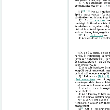
(4)
A településképi beje
elmulasztása esetén a
11. §
s
32
33
11. §
(1)
Ha az ingatlan 
építési szabályzatban foglal
döntésében felhívja az ingatl
34
(2)
Az
(1) bekezdés
sze
hatósági döntéssel – a telep
érdekében az ingatlan tulajd
biztosít településkép-védelm
védelmi bírság közigazgatás
35
(3)
Az
(1) bekezdés
szeri
(4)
A településkép-védelmi
11/A. §
(1)
A településkép f
minősülő ingatlanon (a tov
formában helyezhető el, illet
és szerkezetének – az építés
vagy akadályozza.
(2)
A reklámhordozók és a 
településképi rendeletek meg
befolyásoló jellege a telepü
37
(3)
Reklám az
(1) és (2
(2e) bekezdések
szerinti jo
kormányrendelet keretei közö
a)
számú és formai feltéte
b)
méretben és technológiá
helyezhető el.
(4)
Az e törvény felhatalm
a)
a reklámok tartalmi megí
38
b)
a közúti közlekedési 
funkciót ellátó reklámcélú es
szabályokat.
39
(5)
Azt a reklámhordozó