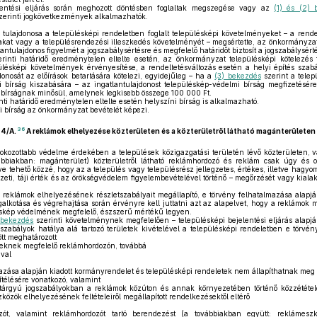
lentési eljárás során meghozott döntésben foglaltak megszegése vagy az
(1) és (2) 
zerinti jogkövetkezmények alkalmazhatók.
tulajdonosa a településképi rendeletben foglalt településképi követelményeket – a rende
takat vagy a településrendezési illeszkedés követelményét – megsértette, az önkormányzat
antulajdonos figyelmét a jogszabálysértésre és megfelelő határidőt biztosít a jogszabálysér
rinti határidő eredménytelen eltelte esetén, az önkormányzat településképi kötelezés
ülésképi követelmények érvényesítése, a rendeltetésváltozás esetén a helyi építés szabál
onosát az előírások betartására kötelezi, egyidejűleg – ha a
(3) bekezdés
szerint a telep
i bírság kiszabására – az ingatlantulajdonost településkép-védelmi bírság megfizetésére
i bírságnak minősül, amelynek legkisebb összege 100 000 Ft.
nti határidő eredménytelen eltelte esetén helyszíni bírság is alkalmazható.
 bírság az önkormányzat bevételét képezi.
36
4/A.
A reklámok elhelyezése közterületen és a közterületről látható magánterületen
okozottabb védelme érdekében a települések közigazgatási területén lévő közterületen, 
ábbiakban: magánterület) közterületről látható reklámhordozó és reklám csak úgy és 
ve tehető közzé, hogy az a település vagy településrész jellegzetes, értékes, illetve hagyom
zeti, táji érték és az örökségvédelem figyelembevételével történő – megőrzését vagy kialak
reklámok elhelyezésének részletszabályait megállapító, e törvény felhatalmazása alapjá
alkotása és végrehajtása során érvényre kell juttatni azt az alapelvet, hogy a reklámok
léskép védelmének megfelelő, észszerű mértékű legyen.
) bekezdés
szerinti követelménynek megfelelően – településképi bejelentési eljárás alapj
gszabályok hatálya alá tartozó területek kivételével a településképi rendeletben e törvén
tt meghatározott
leknek megfelelő reklámhordozón, továbbá
val
azása alapján kiadott kormányrendelet és településképi rendeletek nem állapíthatnak meg
télésére vonatkozó, valamint
tárgyú jogszabályokban a reklámok közúton és annak környezetében történő közzététel
zközök elhelyezésének feltételeiről megállapított rendelkezésektől eltérő
t, valamint reklámhordozót tartó berendezést (a továbbiakban együtt: reklámesz