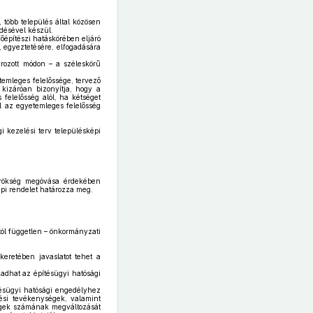
, több település által közösen
ödésével készül.
őépítészi hatáskörében eljáró
, egyeztetésére, elfogadására
rozott módon – a széleskörű
etemleges felelőssége, tervező
 kizáróan bizonyítja, hogy a
felelősség alól, ha kétséget
ül az egyetemleges felelősség
i kezelési terv településképi
örökség megóvása érdekében
épi rendelet határozza meg.
tól független – önkormányzati
keretében javaslatot tehet a
dhat az építésügyi hatósági
tésügyi hatósági engedélyhez
ési tevékenységek, valamint
ségek számának megváltozását