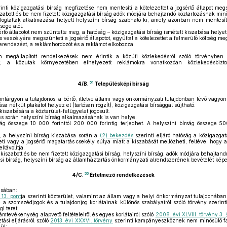
inti közigazgatási bírság megfizetése nem mentesíti a kötelezettet a jogsértő állapot me
szabott és be nem fizetett közigazgatási bírság adók módjára behajtandó köztartozásnak min
foglaltak alkalmazása helyett helyszíni bírság szabható ki, amely azonban nem mentesíti a
ége alól.
értő állapotot nem szüntette meg, a hatóság – közigazgatási bírság ismételt kiszabása helyet
s veszélyére megszünteti a jogsértő állapotot, egyúttal a kötelezettet a felmerülő költség me
erendezést, a reklámhordozót és a reklámot elkobozza.
megállapított rendelkezések nem érintik a közúti közlekedésről szóló törvényben é
t, a közutak környezetében elhelyezett reklámokra vonatkozóan közlekedésbizto
51
4/B.
Településképi bírság
tárgyon a tulajdonos, a bérlő, illetve állami vagy önkormányzati tulajdonban lévő vagyo
sa nélkül plakátot helyez el (tartósan rögzít), közigazgatási bírsággal sújtható.
kiszabására a közterület-felügyelet jogosult.
s során helyszíni bírság alkalmazásának is van helye.
ág összege 10 000 forinttól 200 000 forintig terjedhet. A helyszíni bírság összege 500
, a helyszíni bírság kiszabása során a
(2) bekezdés
szerinti eljáró hatóság a közigazgatá
ti vagy a jogsértő magatartás csekély súlya miatt a kiszabását mellőzheti, feltéve, hogy a
távolítja.
kiszabott és be nem fizetett közigazgatási bírság, helyszíni bírság, adók módjára behajtan
si bírság, helyszíni bírság az államháztartás önkormányzati alrendszerének bevételét képe
55
4/C.
Értelmező rendelkezések
ásában:
 13. pont
ja szerinti közterület, valamint az állam vagy a helyi önkormányzat tulajdonában 
a szomszédjogok és a tulajdonjog korlátainak különös szabályairól szóló törvény szerint
i teret;
mtevékenység alapvető feltételeiről és egyes korlátairól szóló
2008. évi XLVIII. törvény 3. 
ási eljárásról szóló
2013. évi XXXVI. törvény
szerinti kampányeszköznek nem minősülő falr
ül;