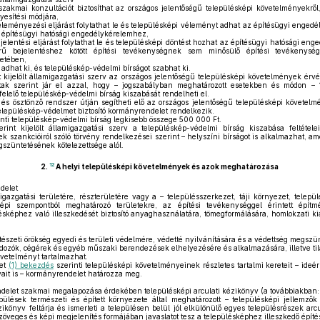
szakmai konzultációt biztosíthat az országos jelentőségű településképi követelményekről
esítési módjára,
leményezési eljárást folytathat le és településképi véleményt adhat az építésügyi engedé
 építésügyi hatósági engedélykérelemhez,
jelentési eljárást folytathat le és településképi döntést hozhat az építésügyi hatósági en
rű bejelentéshez kötött építési tevékenységnek sem minősülő építési tevékenysé
tetében,
 adhat ki, és településkép-védelmi bírságot szabhat ki.
 kijelölt államigazgatási szerv az országos jelentőségű településképi követelmények é
tak szerint jár el azzal, hogy – jogszabályban meghatározott esetekben és módon – 
elelő településkép-védelmi bírság kiszabását rendelheti el.
s ösztönző rendszer útján segítheti elő az országos jelentőségű településképi követel
elepüléskép-védelmet biztosító kormányrendelet rendelkezik.
nti településkép-védelmi bírság legkisebb összege 500 000 Ft.
rint kijelölt államigazgatási szerv a településkép-védelmi bírság kiszabása feltétel
k szankcióiról szóló törvény rendelkezései szerint – helyszíni bírságot is alkalmazhat, 
egszüntetésének kötelezettsége alól.
12
2.
A helyi településképi követelmények és azok meghatározása
delet
igazgatási területére, részterületére vagy a – településszerkezet, táji környezet, telep
képi szempontból meghatározó területekre, az építési tevékenységgel érintett épít
lésképhez való illeszkedését biztosító anyaghasználatára, tömegformálására, homlokzati kia
ítészeti örökség egyedi és területi védelmére, védetté nyilvánítására és a védettség megszü
ozók, cégérek és egyéb műszaki berendezések elhelyezésére és alkalmazására, illetve ti
övetelményt tartalmazhat.
let
(1) bekezdés
szerinti településképi követelményeinek részletes tartalmi kereteit – ideér
it is – kormányrendelet határozza meg.
ndelet szakmai megalapozása érdekében településképi arculati kézikönyv (a továbbiakban:
ülések természeti és épített környezete által meghatározott – településképi jellemző
könyv feltárja és ismerteti a településen belül jól elkülönülő egyes településrészek arcula
öveges és képi megjelenítés formájában javaslatot tesz a településképhez illeszkedő épít