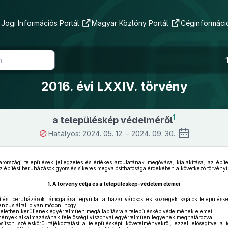
Jogi Információs Portál
Magyar Közlöny Portál
Céginformáció
2016. évi LXXIV. törvény
1
a településkép védelméről
Hatályos: 2024. 05. 12. – 2024. 09. 30.
rszági települések jellegzetes és értékes arculatának megóvása, kialakítása, az építe
építési beruházások gyors és sikeres megvalósíthatósága érdekében a következő törvényt 
1.
A törvény célja és a településkép-védelem elemei
ítési beruházások támogatása, egyúttal a hazai városok és községek sajátos település
enzus által, olyan módon, hogy
eletben kerüljenek egyértelműen megállapításra a településkép védelmének elemei,
lmények alkalmazásának felelősségi viszonyai egyértelműen legyenek meghatározva.
ítson széleskörű tájékoztatást a településképi követelményekről, ezzel elősegítve a