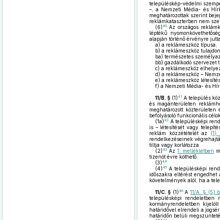
településkép-védelmi szempon
–, a Nemzeti Média- és Hírk
meghatározottak szerint beje
reklámkataszterben nem sze
40
(6)
Az országos reklámka
léptékű nyomonkövethetőség
alapján történő érvényre jutta
a)
a reklámeszköz típusa,
b)
a reklámeszköz tulajdo
ba)
természetes személyazon
bb)
gazdálkodó szervezet 
c)
a reklámeszköz elhelyez
d)
a reklámeszköz – Nemzet
e)
a reklámeszköz létesíté
f)
a Nemzeti Média- és Hírk
41
11/B. §
(1)
A település köz
és magánterületen reklámho
meghatározott közterületen 
befolyásoló funkcionális célo
42
(1a)
A településképi rend
is – létesítését vagy telepí
reklám közzétételét az
(1)
rendelkezéseinek végrehajtás
tiltja vagy korlátozza.
43
(2)
Az
1. mellékletben
me
tizenöt évre köthető.
44
(3)
45
(4)
A településképi ren
időszakra eltérést engedhet
követelmények alól, ha a tel
46
11/C. §
(1)
A
11/A. § (5)
településképi rendeletben 
kormányrendeletben kijelöl
határidővel elrendeli a jogsé
határidőn belüli megszünteté