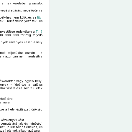
, ennek keretében javaslatot
lyezési eljárást megelőzően a
gedélyhez nem kötött és az
Étv.
gek, reklámelhelyezések és
rvényesülése érdekében a
11. §
10 000 000 forintig terjedő
mények érvényesülését, amely
einek teljesülése esetén – a
amely azonban nem mentesíti a
üléskarakter vagy egyéb helyi
mények – ideértve a sajátos
lakítására és a zöldfelületek
ntetésére,
lalmára
tve a helyi építészeti örökség
 kézikönyv) készül.
k bemutatásának és minőségi
ti jellemzőit és értékeit, és
észeti elemek alkalmazására.