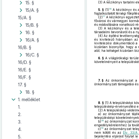
15. §
(3)
A kézikönyv tartalmi e
15/A. §
16
5. §
(1)
A kézikönyv és a t
foglalkoztatott térségi főép
15/A. §
17
(2)
A kézikönyv egyezteté
fővárosi és vármegyei kormán
15/B. §
és módosítására vonatkozó ré
(3)
A kézikönyv és a tele
16. §
társadalmi bevonásról és a ny
(4)
Az építési tevékenység 
16/A. §
és kivitelező hiányában az 
kivitelezési dokumentáció a
16/B. §
kizáróan bizonyítja, hogy a 
alól, ha kétséget kizáróan biz
16/C. §
6. §
A világörökségi terüle
16/D. §
követelményeit a településké
16/E. §
16/F. §
7. §
Az önkormányzat a te
17. §
önkormányzati támogatási és 
18. §
1. melléklet
8. §
(1)
A településképi köv
1.
településkép-érvényesítési es
(2)
A településkép védelm
2.
a)
az önkormányzat tájéko
településképi követelmények
3.
18
b)
az önkormányzat kormá
engedélykérelemhez (a továb
4.
19
c)
az önkormányzat telepü
nem kötött és az
Étv. 33/A
5.
bejelentési eljárást folytat l