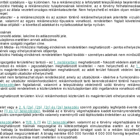
tból szabályos – így különösen, ha a reklámeszköz a lefolytatott településképi bejelentési
özlési Hatóság a reklámeszköz tulajdonosának kérelmére, az e törvény felhatalmazása
gyzi az általa vezetett országos reklámkataszterbe. Nem helyezhető el reklám olyan rekl
repel.
taszter – a reklámeszközök és az azokon történő reklámelhelyezések jelentette vizuáli
e, valamint az egyes reklámeszköz-típusokra vonatkozó, rendeletben foglalt követe
tása céljából – a következő adatokat és nyilatkozatokat tartja nyilván:
nosának
osító adatai, lakcíme és adóazonosító jele,
tulajdonos esetében annak adószáma,
ésére szolgáló ingatlan címe,
i Média- és Hírközlési Hatóság elnökének rendeletében meghatározott – pontos elhelyezk
sének vagy elhelyezésének időpontja,
özlési Hatóság elnökének rendeletében foglalt további – személyes adatnak nem minősülő 
igazgatási területéhez tartozó – az
1. mellékletben
meghatározott – fokozott védelem alatt ál
rdozó és reklám – jogszabályban meghatározott kivétellel – nem helyezhető el. Az
1.
és magánterületen a jogszabályban meghatározott, az adott terület fokozott védelmi beso
kat szolgáló utcabútor elhelyezhető.
elet nem tartalmazhat olyan rendelkezést, amely az utcabútorok – ideértve a funkcionális c
tését, az utcabútor reklámhordozóként, reklámhordozót tartó berendezésként történő haszná
 bekezdés
ben foglaltaknál, valamint a településkép védelméről szóló törvény reklámok
áról szóló rendeletnek a közterületekre és köztulajdonban álló ingatlanokra vonatkozó e
ghatározott területen kívül reklámhordozó közterületi és magánterületi elhelyezésére vo
delet vagy a
2. § (2a), (2b), (2c) és (2e) bekezdés
szerinti jogszabály legfeljebb évente 
 az
(1) és (2) bekezdésben
, továbbá az e törvény végrehajtására kiadott kormányrendelet
epülés szempontjából jelentős valamely eseményről való tájékoztatás érdekében az szükség
 bekezdés
ében, a
11/B. § (1)
és
(2) bekezdés
ében, valamint az e törvény végrehajtására k
meghatározott tilalmak megszegése és kötelezettségek elmulasztása esetén az e tör
t hatóság (a továbbiakban: hatóság) közigazgatási bírságot szab ki a reklám közzétev
rtő állapot megszüntetését. A bírság mértéke 650 000 forinttól 4 000 000 forintig terjedhet, a
sének elmulasztása miatt ismételten is kiszabható.