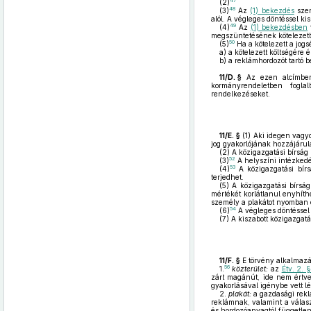
47
(2)
48
(3)
Az
(1) bekezdés
szer
alól. A végleges döntéssel ki
49
(4)
Az
(1) bekezdésben
megszüntetésének kötelezetts
50
(5)
Ha a kötelezett a jogs
a)
a kötelezett költségére é
b)
a reklámhordozót tartó b
11/D. §
Az ezen alcímben 
kormányrendeletben foglal
rendelkezéseket.
11/E. §
(1)
Aki idegen vagyon
jog gyakorlójának hozzájárulá
(2)
A közigazgatási bírság 
52
(3)
A helyszíni intézkedé
53
(4)
A közigazgatási bírs
terjedhet.
(5)
A közigazgatási bírság
mértékét korlátlanul enyhíthe
személy a plakátot nyomban el
54
(6)
A végleges döntéssel 
(7)
A kiszabott közigazgatá
11/F. §
E törvény alkalmaz
56
1.
közterület:
az
Étv. 2. §
zárt magánút, ide nem értve 
gyakorlásával igénybe vett lég
2.
plakát:
a gazdasági reklá
reklámnak, valamint a választ
és hordozóanyagtól független