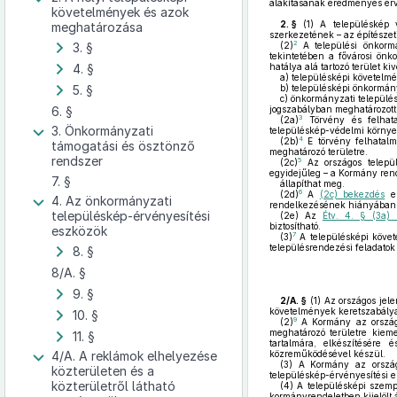
alakításának eredményes érv
követelmények és azok
2. §
(1)
A településkép vé
meghatározása
szerkezetének – az építészeti
2
3. §
(2)
A települési önkormá
tekintetében a fővárosi ön
4. §
hatálya alá tartozó terület k
a)
településképi követelm
5. §
b)
településképi önkormány
c)
önkormányzati település
6. §
jogszabályban meghatározott 
3
(2a)
Törvény és felhatal
3. Önkormányzati
településkép-védelmi környez
4
(2b)
E törvény felhatalma
támogatási és ösztönző
meghatározó területre.
rendszer
5
(2c)
Az országos települ
egyidejűleg – a Kormány rend
7. §
állapíthat meg.
6
(2d)
A
(2c) bekezdés
e
4. Az önkormányzati
rendelkezésének hiányában –
településkép-érvényesítési
(2e)
Az
Étv. 4. § (3a)
biztosítható.
eszközök
7
(3)
A településképi követ
településrendezési feladatok 
8. §
8/A. §
9. §
2/A. §
(1)
Az országos jele
követelmények keretszabályai
10. §
9
(2)
A Kormány az országo
meghatározó területre kieme
11. §
tartalmára, elkészítésére
4/A. A reklámok elhelyezése
közreműködésével készül.
(3)
A Kormány az országo
közterületen és a
településkép-érvényesítési e
közterületről látható
(4)
A településképi szempo
kormányrendeletben kijelölt 