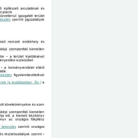
ő építészeti arculatának és
 jelenti.
vetlenül igazgatott terület
kezdés
szerinti jogszabályok
emelt nemzeti emlékhely és
ésképi szempontból kiemelten
e – a terület kijelölésével
ényesítési eszközöket
 – a kormányrendelet eltérő
atók.
ekezdés
figyelembevételével
ynek (a továbbiakban: Étv.)
a
tt követelményekre és ezen
sképi szempontból kiemelten
tja elő, a kiemelt kézikönyv
önyv az országos főépítész
) bekezdés
szerinti országos
s részletszabályok szerint –