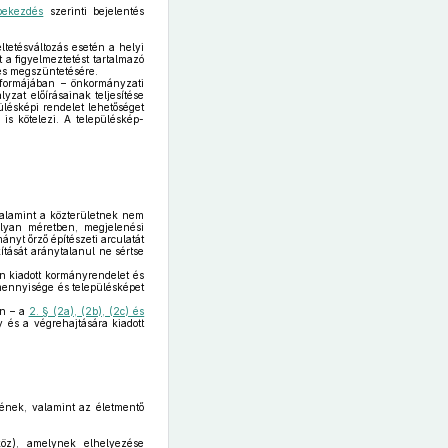
bekezdés
szerinti bejelentés
ltetésváltozás esetén a helyi
 a figyelmeztetést tartalmazó
tés megszüntetésére.
 formájában – önkormányzati
yzat előírásainak teljesítése
ülésképi rendelet lehetőséget
 is kötelezi. A településkép-
valamint a közterületnek nem
olyan méretben, megjelenési
ányt őrző építészeti arculatát
ítását aránytalanul ne sértse
n kiadott kormányrendelet és
 mennyisége és településképet
án – a
2. § (2a), (2b), (2c) és
y és a végrehajtására kiadott
ének, valamint az életmentő
köz), amelynek elhelyezése