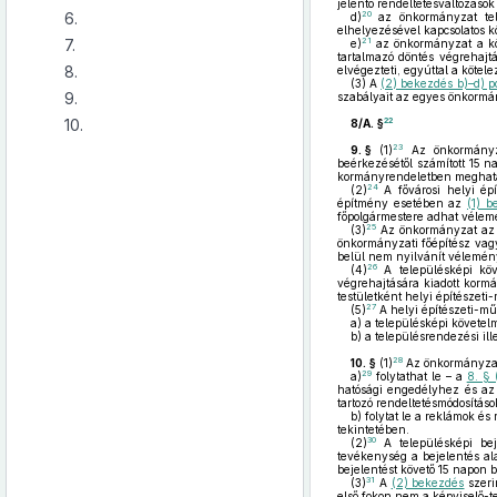
jelentő rendeltetésváltozáso
6.
20
d)
az önkormányzat tele
elhelyezésével kapcsolatos kö
7.
21
e)
az önkormányzat a köt
tartalmazó döntés végrehajtá
8.
elvégezteti, egyúttal a kötele
(3)
A
(2) bekezdés b)–d) p
9.
szabályait az egyes önkormán
10.
22
8/A. §
23
9. §
(1)
Az önkormányza
beérkezésétől számított 15 n
kormányrendeletben meghatár
24
(2)
A fővárosi helyi épí
építmény esetében az
(1) 
főpolgármestere adhat vélem
25
(3)
Az önkormányzat a
önkormányzati főépítész vag
belül nem nyilvánít vélemény
26
(4)
A településképi köv
végrehajtására kiadott korm
testületként helyi építészeti
27
(5)
A helyi építészeti-mű
a)
a településképi követel
b)
a településrendezési il
28
10. §
(1)
Az önkormányzat 
29
a)
folytathat le – a
8. § 
hatósági engedélyhez és a
tartozó rendeltetésmódosításo
b)
folytat le a reklámok é
tekintetében.
30
(2)
A településképi bej
tevékenység a bejelentés a
bejelentést követő 15 napon b
31
(3)
A
(2) bekezdés
szeri
első fokon nem a képviselő-tes