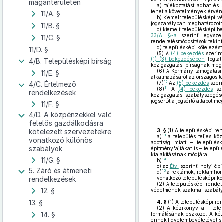
magánterületen
a)
tájékoztatást adhat és 
tehet a követelmények érvény
11/A. §
b)
kiemelt településképi vé
jogszabályban meghatározott
11/B. §
c)
kiemelt településképi be
33/A. §-a
szerinti egysze
11/C. §
rendeltetésmódosítások tekin
d)
településképi kötelezést
11/D. §
(5)
A
(4) bekezdés
szerint
(1)–(3) bekezdésében
foglal
4/B. Településképi bírság
közigazgatási bírságnak megf
(6)
A Kormány támogatási é
11/E. §
alkalmazásáról az országos t
10
4/C. Értelmező
(7)
Az
(5) bekezdés
szeri
11
(8)
A
(4) bekezdés
sze
rendelkezések
közigazgatási szabályszegése
jogsértőt a jogsértő állapot m
11/F. §
4/D. A közpénzekkel való
felelős gazdálkodásra
kötelezett szervezetekre
3. §
(1)
A településképi ren
13
a)
a település teljes köz
vonatkozó különös
adottság miatt – település
szabályok
építményfajtákat is – telepü
kialakításának módjára,
11/G. §
14
b)
c)
az
Étv.
szerinti helyi ép
5. Záró és átmeneti
15
d)
a reklámok, reklámhord
rendelkezések
vonatkozó településképi k
(2)
A településképi rende
12. §
védelmének szakmai szabálya
13. §
4. §
(1)
A településképi re
(2)
A kézikönyv a – telep
14. §
formálásának eszköze. A kézi
ennek figyelembevételével sz