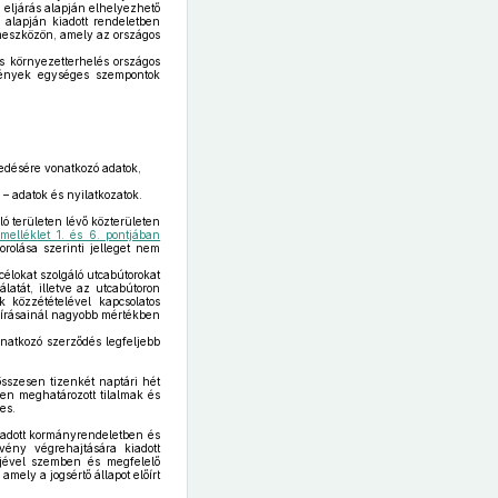
 eljárás alapján elhelyezhető
 alapján kiadott rendeletben
ámeszközön, amely az országos
s környezetterhelés országos
lmények egységes szempontok
edésére vonatkozó adatok,
– adatok és nyilatkozatok.
ló területen lévő közterületen
 melléklet 1. és 6. pontjában
rolása szerinti jelleget nem
élokat szolgáló utcabútorokat
latát, illetve az utcabútoron
 közzétételével kapcsolatos
lőírásainál nagyobb mértékben
natkozó szerződés legfeljebb
összesen tizenkét naptári hét
ben meghatározott tilalmak és
es.
iadott kormányrendeletben és
vény végrehajtására kiadott
őjével szemben és megfelelő
mely a jogsértő állapot előírt