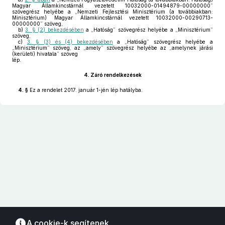
Magyar Államkincstárnál vezetett 10032000-01494879-00000000”
szövegrész helyébe a „Nemzeti Fejlesztési Minisztérium (a továbbiakban:
Minisztérium) Magyar Államkincstárnál vezetett 10032000-00290713-
00000000” szöveg,
b)
3. § (2) bekezdésében
a „Hatóság” szövegrész helyébe a „Minisztérium”
szöveg,
c)
3. § (3) és (4) bekezdésében
a „Hatóság” szövegrész helyébe a
„Minisztérium” szöveg, az „amely” szövegrész helyébe az „amelynek járási
(kerületi) hivatala” szöveg
lép.
4.
Záró rendelkezések
4. §
Ez a rendelet 2017. január 1-jén lép hatályba.
A cookie-k segítenek