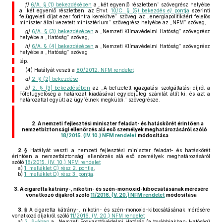
f)
6/A. § (1) bekezdésében
a „két egyenlő részletben” szövegrész helyébe
a „két egyenlő részletben, az Éhvt.
10/C. § (5) bekezdés
e)
pontja
szerinti
felügyeleti díjat ezer forintra kerekítve” szöveg, az „energiapolitikáért felelős
miniszter által vezetett minisztérium” szövegrész helyébe az „NFM” szöveg,
g)
6/A. § (3) bekezdésében
a „Nemzeti Klímavédelmi Hatóság” szövegrész
helyébe a „Hatóság” szöveg,
h)
6/A. § (4) bekezdésében
a „Nemzeti Klímavédelmi Hatóság” szövegrész
helyébe a „Hatóság” szöveg
lép.
(4) Hatályát veszti a
80/2012. NFM rendelet
a)
2. § (2) bekezdése
,
b)
2. § (3) bekezdésében
az „A befizetett igazgatási szolgáltatási díjról a
Főfelügyelőség a határozat kiadásával egyidejűleg számlát állít ki, és azt a
határozattal együtt az ügyfélnek megküldi.” szövegrésze.
2. A nemzeti fejlesztési miniszter feladat- és hatáskörét érintően a
nemzetbiztonsági ellenőrzés alá eső személyek meghatározásáról szóló
18/2015. (IV. 10.) NFM rendelet
módosítása
2. §
Hatályát veszti a nemzeti fejlesztési miniszter feladat- és hatáskörét
érintően a nemzetbiztonsági ellenőrzés alá eső személyek meghatározásáról
szóló
18/2015. (IV. 10.) NFM rendelet
a)
1. melléklet C) rész 2. pontja
,
b)
1. melléklet D) rész 3. pontja
.
3.
A cigaretta kátrány-, nikotin- és szén-monoxid-kibocsátásának mérésére
vonatkozó díjakról szóló
11/2016. (V. 20.) NFM rendelet
módosítása
3. §
A cigaretta kátrány-, nikotin- és szén-monoxid-kibocsátásának mérésére
vonatkozó díjakról szóló
11/2016. (V. 20.) NFM rendelet
a)
2. §-ában
a „Nemzeti Fogyasztóvédelmi Hatóság (a továbbiakban: Hatóság)