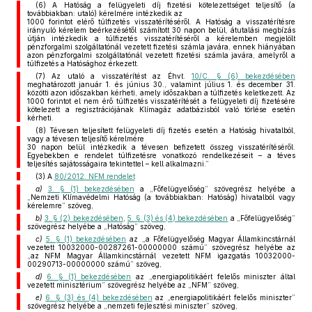
(6) A Hatóság a felügyeleti díj fizetési kötelezettséget teljesítő (a
továbbiakban: utaló) kérelmére intézkedik az
1000 forintot elérő túlfizetés visszatérítéséről. A Hatóság a visszatérítésre
irányuló kérelem beérkezésétől számított 30 napon belül, átutalási megbízás
útján intézkedik a túlfizetés visszatérítéséről a kérelemben megjelölt
pénzforgalmi szolgáltatónál vezetett fizetési számla javára, ennek hiányában
azon pénzforgalmi szolgáltatónál vezetett fizetési számla javára, amelyről a
túlfizetés a Hatósághoz érkezett.
(7) Az utaló a visszatérítést az Éhvt.
10/C. § (6) bekezdésében
meghatározott január 1. és június 30., valamint július 1. és december 31.
közötti azon időszakban kérheti, amely időszakban a túlfizetés keletkezett. Az
1000 forintot el nem érő túlfizetés visszatérítését a felügyeleti díj fizetésére
kötelezett a regisztrációjának Klímagáz adatbázisból való törlése esetén
kérheti.
(8) Tévesen teljesített felügyeleti díj fizetés esetén a Hatóság hivatalból,
vagy a tévesen teljesítő kérelmére
30 napon belül intézkedik a tévesen befizetett összeg visszatérítéséről.
Egyebekben e rendelet túlfizetésre vonatkozó rendelkezéseit – a téves
teljesítés sajátosságaira tekintettel – kell alkalmazni.”
(3) A
80/2012. NFM rendelet
a)
3. § (1) bekezdésében
a „Főfelügyelőség” szövegrész helyébe a
„Nemzeti Klímavédelmi Hatóság (a továbbiakban: Hatóság) hivatalból vagy
kérelemre” szöveg,
b)
3. § (2) bekezdésében
,
5. § (3) és (4) bekezdésében
a „Főfelügyelőség”
szövegrész helyébe a „Hatóság” szöveg,
c)
5. § (1) bekezdésében
az „a Főfelügyelőség Magyar Államkincstárnál
vezetett 10032000-00287261-00000000 számú” szövegrész helyébe az
„az NFM Magyar Államkincstárnál vezetett NFM igazgatás 10032000-
00290713-00000000 számú” szöveg,
d)
6. § (1) bekezdésében
az „energiapolitikáért felelős miniszter által
vezetett minisztérium” szövegrész helyébe az „NFM” szöveg,
e)
6. § (3) és (4) bekezdésében
az „energiapolitikáért felelős miniszter”
szövegrész helyébe a „nemzeti fejlesztési miniszter” szöveg,