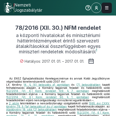
Nemzeti
Jogszabálytár
78/2016 (XII. 30.) NFM rendelet
a központi hivatalokat és minisztériumi
háttérintézményeket érintő szervezeti
átalakításokkal összefüggésben egyes
1
miniszteri rendeletek módosításáról
Hatályos: 2017. 01. 01. – 2017. 01. 01.
Az ENSZ Éghajlatváltozási Keretegyezménye és annak Kiotói Jegyzőkönyve
végrehajtási keretrendszeréről szóló 2007. évi
LX. törvény
14. § (6) bekezdés
d)
pontjában
és
(7) bekezdésében
kapott
felhatalmazás alapján, a Kormány tagjainak feladat- és hatásköréről szóló
152/2014. (VI. 6.) Korm. rendelet 109. § 7. pontjában
meghatározott
feladatkörömben eljárva – a Kormány tagjainak feladat- és hatásköréről szóló
152/2014. (VI. 6.) Korm. rendelet 90. § 1. pontjában
meghatározott
feladatkörében eljáró nemzetgazdasági miniszterrel egyetértésben –,
a
2. alcím
tekintetében a nemzetbiztonsági szolgálatokról szóló
1995. évi CXXV.
törvény 78. § (1a) bekezdés
a)
és
c)
pontjában
kapott felhatalmazás alapján, az
Alaptörvény 18. cikk (2) bekezdésében
meghatározott feladatkörömben eljárva –
a Kormány tagjainak feladat- és hatásköréről szóló
152/2014. (VI. 6.) Korm.
rendelet 21. § 21. pontjában
meghatározott feladatkörében eljáró