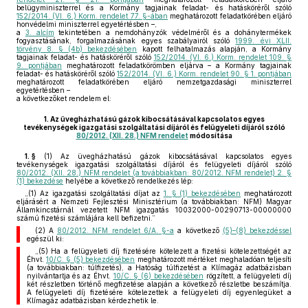
belügyminiszterrel és a Kormány tagjainak feladat- és hatásköréről szóló
152/2014. (VI. 6.) Korm. rendelet 77. §-ában
meghatározott feladatkörében eljáró
honvédelmi miniszterrel egyetértésben –,
a
3. alcím
tekintetében a nemdohányzók védelméről és a dohánytermékek
fogyasztásának, forgalmazásának egyes szabályairól szóló
1999. évi XLII.
törvény 8. § (4b) bekezdésében
kapott felhatalmazás alapján, a Kormány
tagjainak feladat- és hatásköréről szóló
152/2014. (VI. 6.) Korm. rendelet 109. §
9. pontjában
meghatározott feladatkörömben eljárva – a Kormány tagjainak
feladat- és hatásköréről szóló
152/2014. (VI. 6.) Korm. rendelet 90. § 1. pontjában
meghatározott feladatkörében eljáró nemzetgazdasági miniszterrel
egyetértésben –
a következőket rendelem el:
1.
Az üvegházhatású gázok kibocsátásával kapcsolatos egyes
tevékenységek igazgatási szolgáltatási díjáról és felügyeleti díjáról szóló
80/2012. (XII. 28.) NFM rendelet
módosítása
1. §
(1)
Az üvegházhatású gázok kibocsátásával kapcsolatos egyes
tevékenységek igazgatási szolgáltatási díjáról és felügyeleti díjáról szóló
80/2012. (XII. 28.) NFM rendelet (a továbbiakban: 80/2012. NFM rendelet) 2. §
(1) bekezdése
helyébe a következő rendelkezés lép:
„(1) Az igazgatási szolgáltatási díjat az
1. § (1) bekezdésében
meghatározott
eljárásért a Nemzeti Fejlesztési Minisztérium (a továbbiakban: NFM) Magyar
Államkincstárnál vezetett NFM igazgatás 10032000-00290713-00000000
számú fizetési számlájára kell befizetni.”
(2) A
80/2012. NFM rendelet 6/A. §-a
a következő
(5)–(8) bekezdéssel
egészül ki:
„(5) Ha a felügyeleti díj fizetésére kötelezett a fizetési kötelezettségét az
Éhvt.
10/C. § (5) bekezdésében
meghatározott mértéket meghaladóan teljesíti
(a továbbiakban: túlfizetés), a Hatóság túlfizetést a Klímagáz adatbázisban
nyilvántartja és az Éhvt.
10/C. § (6) bekezdésében
rögzített, a felügyeleti díj
két részletben történő megfizetése alapján a következő részletbe beszámítja.
A felügyeleti díj fizetésére kötelezettek a felügyeleti díj egyenlegüket a
Klímagáz adatbázisban kérdezhetik le.