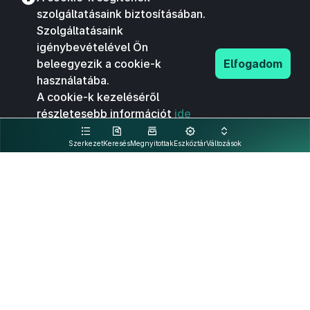
szolgáltatásaink biztosításában.
Szolgáltatásaink
igénybevételével Ön
beleegyezik a cookie-k
Elfogadom
használatába.
A cookie-k kezeléséről
részletesebb információt
ide
kattintva olvashat.
Szerkezet
Keresés
Megnyitottak
Eszköztár
Változások