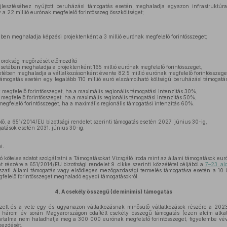
ejlesztéséhez nyújtott beruházási támogatás esetén meghaladja egyazon infrastruktúra
 a 22 millió eurónak megfelelő forintösszeg összköltséget;
ben meghaladja képzési projektenként a 3 millió eurónak megfelelő forintösszeget;
s örökség megőrzését előmozdító
etében meghaladja a projektenként 165 millió eurónak megfelelő forintösszeget,
ében meghaladja a vállalkozásonként évente 82,5 millió eurónak megfelelő forintösszege
támogatás esetén egy legalább 110 millió euró elszámolható költségű beruházási támogatá
 megfelelő forintösszeget, ha a maximális regionális támogatási intenzitás 30%,
 megfelelő forintösszeget, ha a maximális regionális támogatási intenzitás 50%,
megfelelő forintösszeget, ha a maximális regionális támogatási intenzitás 60%.
ő, a 651/2014/EU bizottsági rendelet szerinti támogatás esetén 2027. június 30-ig,
atások esetén 2031. június 30-ig,
i.
ó köteles adatot szolgáltatni a Támogatásokat Vizsgáló Iroda mint az állami támogatások e
et részére a 651/2014/EU bizottsági rendelet 9. cikke szerinti közzététel céljából a
7–23. al
lászati állami támogatás vagy elsődleges mezőgazdasági termelés támogatása esetén a 1
felelő forintösszeget meghaladó egyedi támogatásokról.
4.
A csekély összegű (de minimis) támogatás
t és a vele egy és ugyanazon vállalkozásnak minősülő vállalkozások részére a 2023/
ly három év során Magyarországon odaítélt csekély összegű támogatás (ezen alcím alk
tartalma nem haladhatja meg a 300 000 eurónak megfelelő forintösszeget, figyelembe vé
ekezdését.