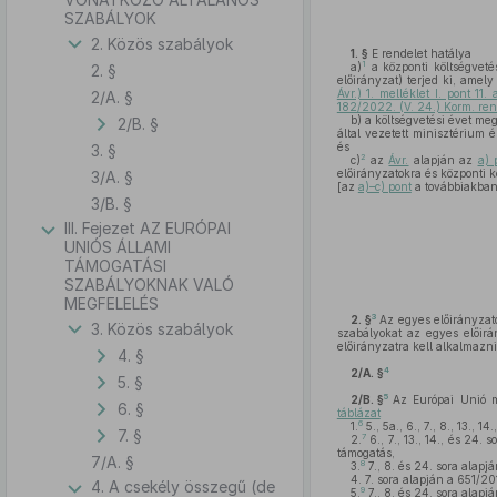
SZABÁLYOK
2. Közös szabályok
1. §
E rendelet hatálya
1
a)
a központi költségveté
2. §
előirányzat) terjed ki, amel
Ávr.) 1. melléklet I. pont 11.
2/A. §
182/2022. (V. 24.) Korm. ren
b)
a költségvetési évet meg
2/B. §
által vezetett minisztérium 
és
3. §
2
c)
az
Ávr.
alapján az
a) 
előirányzatokra és központi 
3/A. §
[az
a)–c) pont
a továbbiakban 
3/B. §
III. Fejezet AZ EURÓPAI
UNIÓS ÁLLAMI
TÁMOGATÁSI
SZABÁLYOKNAK VALÓ
MEGFELELÉS
3
2. §
Az egyes előirányzat
3. Közös szabályok
szabályokat az egyes előirá
előirányzatra kell alkalmazni
4. §
4
2/A. §
5. §
5
2/B. §
Az Európai Unió m
6. §
táblázat
6
1.
5., 5a., 6., 7., 8., 13., 1
7. §
7
2.
6., 7., 13., 14., és 24. 
támogatás,
7/A. §
8
3.
7., 8. és 24. sora alapj
4.
7. sora alapján a 651/201
4. A csekély összegű (de
9
5.
7., 8. és 24. sora alapj