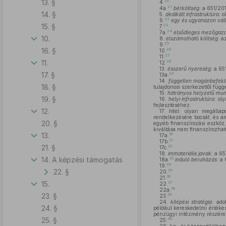
13. §
20
4.
21
4a.
bérköltség:
a 651/201
14. §
5.
dedikált infrastruktúra:
ol
22
6.
egy és ugyanazon vál
15. §
23
7.
24
7a.
elsődleges mezőgazd
10.
8.
elszámolható költség:
a
25
9.
16. §
26
10.
27
11.
11.
28
12.
13.
ésszerű nyereség:
a 651
17. §
29
13a.
14.
független magánbefekt
18. §
tulajdonosi szerkezettől függ
15.
hátrányos helyzetű mun
19. §
16.
helyi infrastruktúra:
oly
fejlesztéséhez,
12.
17.
hitel:
olyan megállapod
rendelkezésére bocsát, és am
20. §
egyéb finanszírozási eszköz
kiváltása nem finanszírozhat
13.
30
17a.
31
17b.
21. §
32
17c.
18.
immateriális javak:
a 651
14. A képzési támogatás
33
18a.
induló beruházás:
a 
34
19.
22. §
35
20.
36
21.
15.
37
22.
38
22a.
23. §
39
23.
24.
kilépési stratégia:
adot
24. §
például kereskedelmi értékes
pénzügyi intézmény részére tö
25. §
40
25.