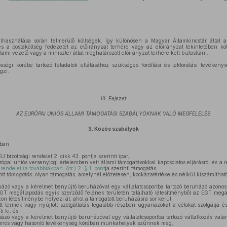
elhasználása során felmerülő költségek, így különösen a Magyar Államkincstár által a
 és a postaköltség fedezetét az előirányzat terhére vagy az előirányzat tekintetében köte
lami vezető vagy a miniszter által meghatározott előirányzat terhére kell biztosítani.
ősségi körébe tartozó feladatok ellátásához szükséges fordítási és lektorálási tevékeny
gzi.
III. Fejezet
AZ EURÓPAI UNIÓS ÁLLAMI TÁMOGATÁSI SZABÁLYOKNAK VALÓ MEGFELELÉS
3.
Közös szabályok
ában
 bizottsági rendelet 2. cikk 43. pontja szerinti ipar,
ópai uniós versenyjogi értelemben vett állami támogatásokkal kapcsolatos eljárásról és a r
 rendelet (a továbbiakban: Atr.) 2. § 1. pont
ja szerinti támogatás,
ott támogatás:
olyan támogatás, amelynél előzetesen, kockázatértékelés nélkül kiszámítható
ázó vagy a kérelmet benyújtó beruházóval egy vállalatcsoportba tartozó beruházó azono
T megállapodás egyik szerződő felének területén található létesítményből az EGT meg
zon létesítménybe helyezi át, ahol a támogatott beruházásra sor kerül,
tt termék vagy nyújtott szolgáltatás legalább részben ugyanazokat a célokat szolgálja é
i ki, és
zó vagy a kérelmet benyújtó beruházóval egy vállalatcsoportba tartozó vállalkozás valam
azonos vagy hasonló tevékenység körében munkahelyek szűnnek meg,