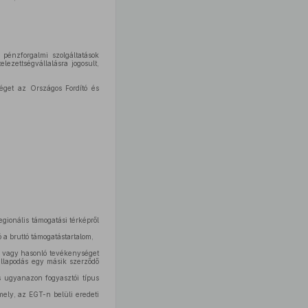
 pénzforgalmi szolgáltatások
lezettségvállalásra jogosult,
séget az Országos Fordító és
egionális támogatási térképről
 a bruttó támogatástartalom,
s vagy hasonló tevékenységet
állapodás egy másik szerződő
s ugyanazon fogyasztói típus
ely, az EGT-n belüli eredeti