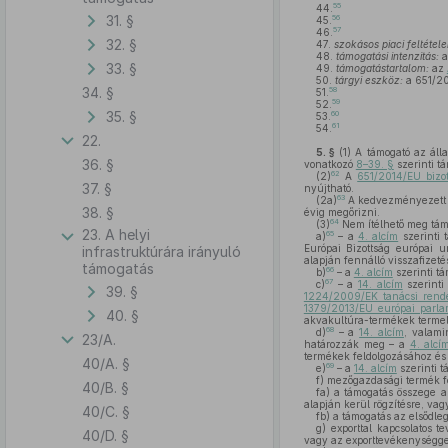
55
44.
31. §
56
45.
57
46.
32. §
47.
szokásos piaci feltétele
48.
támogatási intenzitás:
a
33. §
49.
támogatástartalom:
az
50.
tárgyi eszköz:
a 651/201
34. §
58
51.
59
52.
35. §
60
53.
61
54.
22.
5. §
(1)
A támogató az álla
36. §
vonatkozó
8–39. §
szerinti tá
62
(2)
A
651/2014/EU bizot
37. §
nyújtható.
63
(2a)
A kedvezményezett kö
38. §
évig megőrizni.
64
(3)
Nem ítélhető meg tám
23. A helyi
65
a)
– a
4. alcím
szerinti 
Európai Bizottság európai u
infrastruktúrára irányuló
alapján fennálló visszafizeté
támogatás
66
b)
– a
4. alcím
szerinti tá
67
c)
– a
14. alcím
szerinti
39. §
1224/2009/EK tanácsi rende
1379/2013/EU európai parlam
40. §
akvakultúra-termékek terme
68
d)
– a
14. alcím
, valami
23/A.
határozzák meg – a
4. alcí
termékek feldolgozásához és
40/A. §
69
e)
– a
14. alcím
szerinti t
f)
mezőgazdasági termék f
40/B. §
fa)
a támogatás összege az
alapján kerül rögzítésre, vag
40/C. §
fb)
a támogatás az elsődlege
g)
exporttal kapcsolatos t
40/D. §
vagy az exporttevékenységge