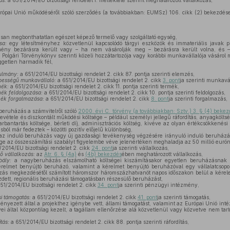
ás:
a 651/2014/EU bizottsági rendelet I. melléklete szerint meghatározott vállalkozás,
ópai Unió működéséről szóló szerződés (a továbbiakban: EUMSz) 106. cikk (2) bekezdése 
san megbonthatatlan egészet képező termelő vagy szolgáltató egység,
sa:
egy létesítményhez közvetlenül kapcsolódó tárgyi eszközök és immateriális javak piac
mény bezárásra került vagy – ha nem vásárolják meg – bezárásra került volna, és 
a Polgári Törvénykönyv szerinti közeli hozzátartozója vagy korábbi munkavállalója vásárol 
ggetlen harmadik fél,
ulmány:
a 651/2014/EU bizottsági rendelet 2. cikk 87. pontja szerinti elemzés,
pességű munkavállaló:
a 651/2014/EU bizottsági rendelet 2. cikk
3. pont
ja szerinti munkavál
mék:
a 651/2014/EU bizottsági rendelet 2. cikk 11. pontja szerinti termék,
ék feldolgozása:
a 651/2014/EU bizottsági rendelet 2. cikk 10. pontja szerinti feldolgozás,
ék forgalmazása:
a 651/2014/EU bizottsági rendelet 2. cikk
8. pont
ja szerinti forgalmazás,
beruházás a számvitelről szóló
2000. évi C. törvény (a továbbiakban: Sztv.) 3. § (4) bekez
 bevétele és diszkontált működési költsége – például személyi jellegű ráfordítás, anyagköltsé
rbantartás költsége, bérleti díj, adminisztrációs költség, kivéve az olyan értékcsökkenési 
ól már fedeztek – közötti pozitív előjelű különbség,
az induló beruházás vagy új gazdasági tevékenység végzésére irányuló induló beruházá
ge az összeszámítási szabályt figyelembe véve jelenértéken meghaladja az 50 millió eurón
/2014/EU bizottsági rendelet 2. cikk
24. pont
ja szerinti vállalkozás,
ő vállalkozás:
az
Atr. 6. § (4a)
és
(4b) bekezdés
ében meghatározott vállalkozás,
bály:
a nagyberuházás elszámolható költségei kiszámításakor egyetlen beruházásnak 
relmet benyújtó beruházó, valamint a kérelmet benyújtó beruházóval egy vállalatcsopor
ás megkezdésétől számított háromszor háromszázhatvanöt napos időszakon belül a kére
tt, regionális beruházási támogatásban részesülő beruházást,
51/2014/EU bizottsági rendelet 2. cikk
34. pont
ja szerinti pénzügyi intézmény,
si támogatás:
a 651/2014/EU bizottsági rendelet 2. cikk
41. pont
ja szerinti támogatás,
yezett által a projekthez igénybe vett, állami támogatást, valamint az Európai Unió int
ei által központilag kezelt, a tagállam ellenőrzése alá közvetlenül vagy közvetve nem tar
tás:
a 651/2014/EU bizottsági rendelet 2. cikk 88. pontja szerinti ráfordítás,