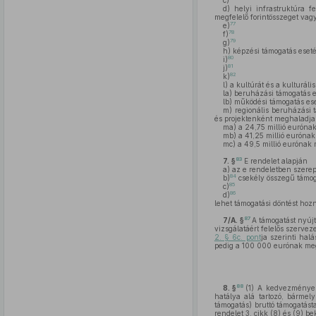
c)
d)
helyi infrastruktúra f
megfelelő forintösszeget vagy
77
e)
78
f)
79
g)
h)
képzési támogatás eseté
80
i)
81
j)
82
k)
l)
a kultúrát és a kulturáli
la)
beruházási támogatás es
lb)
működési támogatás eset
m)
regionális beruházási 
és projektenként meghaladja
ma)
a 24,75 millió eurónak
mb)
a 41,25 millió eurónak
mc)
a 49,5 millió eurónak 
83
7. §
E rendelet alapján
a)
az e rendeletben szerepl
84
b)
csekély összegű támog
85
c)
86
d)
lehet támogatási döntést hozn
87
7/A. §
A támogatást nyújt
vizsgálatáért felelős szervez
2. § 6c. pont
ja szerinti ha
pedig a 100 000 eurónak meg
88
8. §
(1)
A kedvezményezet
hatálya alá tartozó, bárme
támogatás) bruttó támogatás
rendelet 3. cikk (8) és (9) b