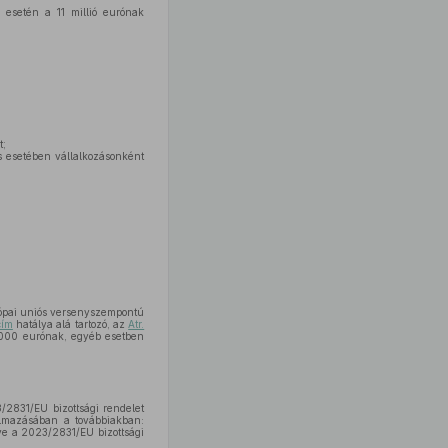
 esetén a 11 millió eurónak
t;
s esetében vállalkozásonként
urópai uniós versenyszempontú
cím
hatálya alá tartozó, az
Atr.
0 000 eurónak, egyéb esetben
2831/EU bizottsági rendelet
almazásában a továbbiakban:
ve a 2023/2831/EU bizottsági