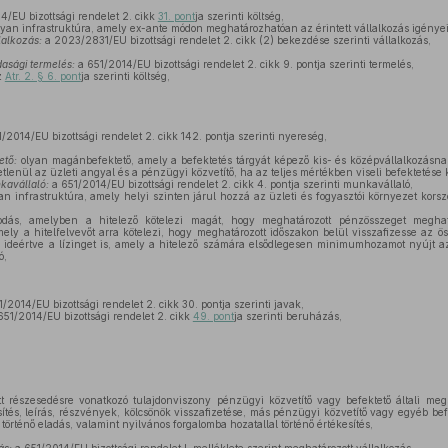
4/EU bizottsági rendelet 2. cikk
31. pont
ja szerinti költség,
yan infrastruktúra, amely ex-ante módon meghatározhatóan az érintett vállalkozás igényeih
lalkozás:
a 2023/2831/EU bizottsági rendelet 2. cikk (2) bekezdése szerinti vállalkozás,
asági termelés:
a 651/2014/EU bizottsági rendelet 2. cikk 9. pontja szerinti termelés,
z
Atr. 2. § 6. pont
ja szerinti költség,
/2014/EU bizottsági rendelet 2. cikk 142. pontja szerinti nyereség,
ető:
olyan magánbefektető, amely a befektetés tárgyát képező kis- és középvállalkozásna
etlenül az üzleti angyal és a pénzügyi közvetítő, ha az teljes mértékben viseli befektetése 
kavállaló:
a 651/2014/EU bizottsági rendelet 2. cikk 4. pontja szerinti munkavállaló,
an infrastruktúra, amely helyi szinten járul hozzá az üzleti és fogyasztói környezet korsz
ás, amelyben a hitelező kötelezi magát, hogy meghatározott pénzösszeget meghatár
ely a hitelfelvevőt arra kötelezi, hogy meghatározott időszakon belül visszafizesse az ö
, ideértve a lízinget is, amely a hitelező számára elsődlegesen minimumhozamot nyújt a
ó,
/2014/EU bizottsági rendelet 2. cikk 30. pontja szerinti javak,
651/2014/EU bizottsági rendelet 2. cikk
49. pont
ja szerinti beruházás,
t részesedésre vonatkozó tulajdonviszony pénzügyi közvetítő vagy befektető általi meg
ítés, leírás, részvények, kölcsönök visszafizetése, más pénzügyi közvetítő vagy egyéb befe
rténő eladás, valamint nyilvános forgalomba hozatallal történő értékesítés,