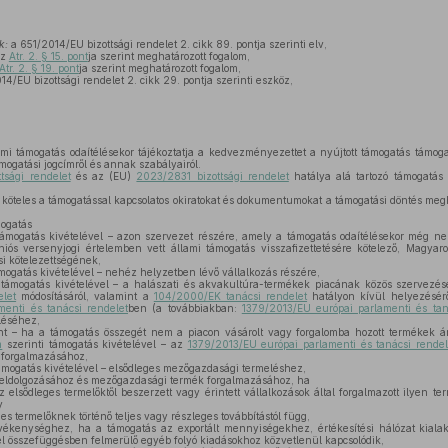
k:
a 651/2014/EU bizottsági rendelet 2. cikk 89. pontja szerinti elv,
z
Atr. 2. § 15. pont
ja szerint meghatározott fogalom,
Atr. 2. § 19. pont
ja szerint meghatározott fogalom,
4/EU bizottsági rendelet 2. cikk 29. pontja szerinti eszköz,
mi támogatás odaítélésekor tájékoztatja a kedvezményezettet a nyújtott támogatás támoga
mogatási jogcímről és annak szabályairól.
tsági rendelet
és az (EU)
2023/2831 bizottsági rendelet
hatálya alá tartozó támogatás 
teles a támogatással kapcsolatos okiratokat és dokumentumokat a támogatási döntés megho
ogatás
támogatás kivételével – azon szervezet részére, amely a támogatás odaítélésekor még ne
niós versenyjogi értelemben vett állami támogatás visszafizettetésére kötelező, Magyar
si kötelezettségének,
mogatás kivételével – nehéz helyzetben lévő vállalkozás részére,
 támogatás kivételével – a halászati és akvakultúra-termékek piacának közös szervezés
let
módosításáról, valamint a
104/2000/EK tanácsi rendelet
hatályon kívül helyezésérő
enti és tanácsi rendelet
ben (a továbbiakban:
1379/2013/EU európai parlamenti és tan
léséhez,
nt – ha a támogatás összegét nem a piacon vásárolt vagy forgalomba hozott termékek 
m
szerinti támogatás kivételével – az
1379/2013/EU európai parlamenti és tanácsi rendel
 forgalmazásához,
ámogatás kivételével – elsődleges mezőgazdasági termeléshez,
eldolgozásához és mezőgazdasági termék forgalmazásához, ha
 elsődleges termelőktől beszerzett vagy érintett vállalkozások által forgalmazott ilyen
y
s termelőknek történő teljes vagy részleges továbbítástól függ,
evékenységhez, ha a támogatás az exportált mennyiségekhez, értékesítési hálózat kial
l összefüggésben felmerülő egyéb folyó kiadásokhoz közvetlenül kapcsolódik,