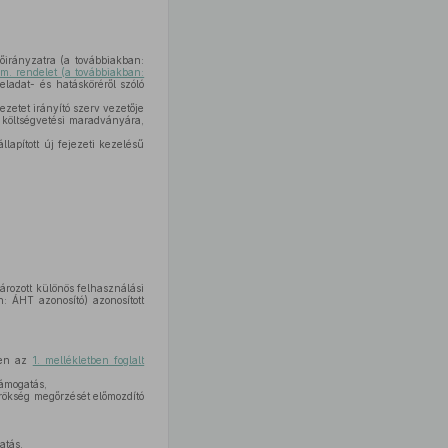
lőirányzatra (a továbbiakban:
rm. rendelet (a továbbiakban:
ladat- és hatásköréről szóló
jezetet irányító szerv vezetője
k költségvetési maradványára,
lapított új fejezeti kezelésű
rozott különös felhasználási
: ÁHT azonosító) azonosított
ében az
1. mellékletben foglalt
támogatás,
 örökség megőrzését előmozdító
atás,