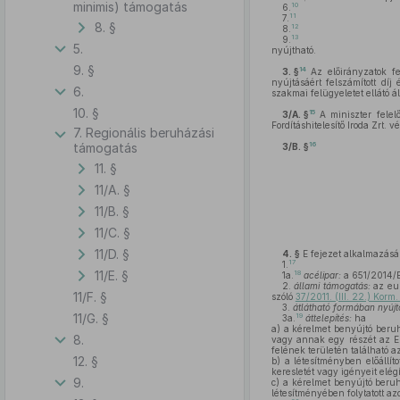
minimis) támogatás
10
6.
11
7.
8. §
12
8.
13
9.
5.
nyújtható.
9. §
14
3. §
Az előirányzatok f
nyújtásáért felszámított díj
6.
szakmai felügyeletet ellátó ál
10. §
15
3/A. §
A miniszter felel
Fordításhitelesítő Iroda Zrt. vé
7. Regionális beruházási
16
támogatás
3/B. §
11. §
11/A. §
11/B. §
11/C. §
11/D. §
4. §
E fejezet alkalmazás
17
1.
11/E. §
18
1a.
acélipar:
a 651/2014/EU
2.
állami támogatás:
az eur
11/F. §
szóló
37/2011. (III. 22.) Korm.
3.
átlátható formában nyújt
11/G. §
19
3a.
áttelepítés:
ha
a)
a kérelmet benyújtó beruh
8.
vagy annak egy részét az EG
felének területén található a
12. §
b)
a létesítményben előállíto
keresletét vagy igényeit elégít
9.
c)
a kérelmet benyújtó beruhá
létesítményében folytatott 