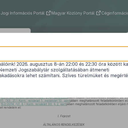
Jogi Információs Portál
Magyar Közlöny Portál
Céginformáció
8/2016. (III. 25.) MvM rendelet
nálóink! 2026. augusztus 8-án 22:00 és 22:30 óra között ka
lésű előirányzatok és a központi kezelésű előirányz
Nemzeti Jogszabálytár szolgáltatásában átmeneti
és felhasználásáról
kadásokra lehet számítani. Szíves türelmüket és megért
Hatályos: 2026. 03. 03. –
ó
2011. évi CXCV. törvény 109. § (5) bekezdés
ében kapott felhatalmazás alapján, az áll
1. (XII. 31.) Korm. rendelet 1. melléklet 10. pont
jában meghatározott feladatkörömben e
ó
152/2014. (VI. 6.) Korm. rendelet 90. § 2. pont
jában meghatározott feladatkörében eljáró
et rendelem el:
I. Fejezet
ÁLTALÁNOS RENDELKEZÉSEK