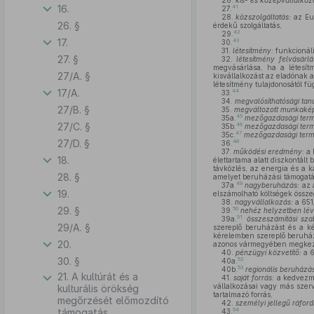
26.
kis- és középvállalkoz
16.
41
27.
28.
közszolgáltatás:
az Eur
26. §
érdekű szolgáltatás,
42
29.
17.
43
30.
31.
létesítmény:
funkcionáli
27. §
32.
létesítmény felvásárlá
megvásárlása, ha a létesít
27/A. §
kisvállalkozást az eladónak 
létesítmény tulajdonosától fü
17/A.
44
33.
34.
megvalósíthatósági tan
27/B. §
35.
megváltozott munkaké
45
35a.
mezőgazdasági ter
27/C. §
46
35b.
mezőgazdasági term
47
35c.
mezőgazdasági term
27/D. §
48
36.
37.
működési eredmény:
a 
18.
élettartama alatt diszkontált
távközlés, az energia és a ka
28. §
amelyet beruházási támogatásb
49
37a.
nagyberuházás:
az 
19.
elszámolható költségek össze
38.
nagyvállalkozás:
a 651
29. §
50
39.
nehéz helyzetben lév
51
39a.
összeszámítási sza
29/A. §
szereplő beruházást és a ké
kérelemben szereplő beruház
20.
azonos vármegyében megkezde
40.
pénzügyi közvetítő:
a 6
30. §
52
40a.
53
40b.
regionális beruházá
21. A kultúrát és a
41.
saját forrás:
a kedvezmén
vállalkozásai vagy más szerv
kulturális örökség
tartalmazó forrás,
megőrzését előmozdító
42.
személyi jellegű ráfordí
54
támogatás
43.