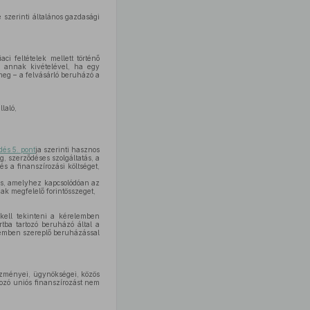
szerinti általános gazdasági
i feltételek mellett történő
– annak kivételével, ha egy
meg – a felvásárló beruházó a
laló,
dés 5. pont
ja szerinti hasznos
g, szerződéses szolgáltatás, a
és a finanszírozási költséget,
s, amelyhez kapcsolódóan az
ak megfelelő forintösszeget,
kell tekinteni a kérelemben
tba tartozó beruházó által a
lemben szereplő beruházással
ézményei, ügynökségei, közös
tozó uniós finanszírozást nem