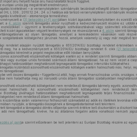
 import áru helyett hazai áru használatától teszik függővé,
az európai uniós jog megsértését eredményezi,
ogatás kivételével – a versenyképtelen szénbányák bezárását elősegítő állami támogatásr
t (HL L 336., 2010.12.24., 24. o.) hatálya alá tartozó versenyképtelen szénbányák részére
ogatás kivételével – atomenergia termeléshez.
ezményezett a
(3) bekezdés c)–f) pont
jában kizárt ágazatok bármelyikében és ezektől el
get, a
4. alcím
szerinti támogatás akkor nyújtható a kedvezményezett részére ez utóbbi
eszközökkel – úgymint a tevékenységek szétválasztásával vagy számviteli elkülönítés
ített kizárt ágazatokban végzett tevékenységek ne részesüljenek a
4. alcím
szerinti támog
támogatásnak az olyan támogatás, amellyel a kereskedelmi vásárokon való részvét
 szolgáltatások költségeihez járulnak hozzá, amelyek valamely új vagy már meglévő ter
.
gi rendelet alapján nyújtott támogatás a 651/2014/EU bizottsági rendelet értelmében ve
hető meg, ha a kedvezményezett a 651/2014/EU bizottsági rendelet 6. cikk
(2) bekezdé
támogatási kérelmét a projekt megkezdése előtt írásban benyújtotta.
onos azonosítható elszámolható költségek esetén az e rendelet szerinti támogatás abba
artási vagy európai uniós forrásból származó állami támogatással, ha az nem vezet a cso
váhagyó határozatában meghatározott legmagasabb támogatási intenzitás túllépéséhez.
támogatás különböző azonosítható elszámolható költségek esetén halmozható más, helyi, reg
ami támogatással.
be vett összes támogatás – függetlenül attól, hogy annak finanszírozása uniós, országos, r
itása nem haladhatja meg az irányadó uniós állami támogatási szabályokban meghatározott
zonosítható elszámolható költségekkel nem rendelkező támogatás bármely egyéb, azonosíth
ással halmozható. Az azonosítható elszámolható költségekkel nem rendelkező tám
i Bizottság jóváhagyó határozatában meghatározott legmagasabb teljes finanszírozási 
ltségekkel nem rendelkező állami támogatással halmozható.
s kiszámítása során valamennyi felhasznált számadatot az adók és illetékek levonása előt
ormában nyújtják, a támogatás összegének a támogatástartalmat kell tekinteni.
etett támogatást a támogatási döntés időpontja szerinti értékre kell diszkontálni a diszkont 
i adó nem támogatható, kivéve, ha az általános forgalmi adóra vonatkozó nemzeti jog
kezdés a) pont
ja szerint előzetesen be kell jelenteni az Európai Bizottság részére az egye