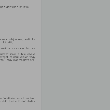
ez igazítottan jön létre,
k nem tulajdonosa, például a
kockázatát,
erűsítéséhez és ipari bázisok
ozott időre a hitelfelvevő
sszeget, például kölcsön vagy
zzal, hogy már meglévő hitel
szüntetésére vonatkozó terv,
ktető részére történő eladás,