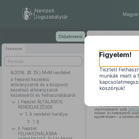
Nemzeti
Magyar 
Jogszabálytár
Ugrás
Oldalmenü
a
tartalomra
Szerkezet
Figyelem!
Tisztelt Felhasz
8/2016. (III. 25.) MvM rendelet
a fejezeti keze
munkák miatt a 
a fejezeti kezelésű
kapcsolatmegsza
előirányzatok és a központi
köszönjük!
kezelésű előirányzatok
kezeléséről és felhasználásáról
I. Fejezet ÁLTALÁNOS
Az államháztartásról szól
RENDELKEZÉSEK
végrehajtásáról szóló
368/201
feladat- és hatásköréről szól
1. A rendelet hatálya
egyetértésben – a következők
1. §
II. Fejezet
FELHASZNÁLÁSRA
VONATKOZÓ ÁLTALÁNOS