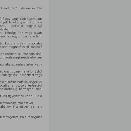
ól szóló, 2010. december 10-i
,
térő egy vagy több ágazatban
 egyéb tevékenységhez, ha a
sel – biztosítja, hogy a
(3)
atásban.
el költségeihez vagy olyan
méknek egy új piacra történő
tt kulturális célú támogatás
s
ében meghatározott kötelező
n az esetben halmozható más,
portmentességi rendeletekben
ionális, államháztartási vagy
egionális vagy helyi forrásból
 támogatási intenzitást vagy
ató elszámolható költségekkel
ogatás a csoportmentességi
határértékig bármilyen más,
t kell figyelembe venni. Ha a
kamatláb alkalmazásával.
szabályok értelmében az nem
di támogatást, ha a támogatás