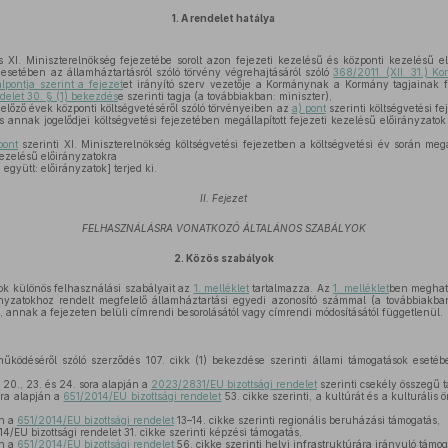
1.
A rendelet hatálya
s XI. Miniszterelnökség fejezetébe sorolt azon fejezeti kezelésű és központi kezelésű e
y esetében az államháztartásról szóló törvény végrehajtásáról szóló
368/2011. (XII. 31.) Ko
 alpontja szerint a fejezet
et irányító szerv vezetője a Kormánynak a Kormány tagjainak fe
delet 30. § (1) bekezdés
e szerinti tagja (a továbbiakban: miniszter),
előző évek központi költségvetéséről szóló törvényeiben az
a) pont
szerinti költségvetési fe
és annak jogelődjei költségvetési fejezetében megállapított fejezeti kezelésű előirányzato
pont
szerinti XI. Miniszterelnökség költségvetési fejezetben a költségvetési év során megál
kezelésű előirányzatokra
együtt: előirányzatok] terjed ki.
II. Fejezet
FELHASZNÁLÁSRA VONATKOZÓ ÁLTALÁNOS SZABÁLYOK
2.
Közös szabályok
ok különös felhasználási szabályait az
1. melléklet
tartalmazza. Az
1. melléklet
ben meghatá
nyzatokhoz rendelt megfelelő államháztartási egyedi azonosító számmal (a továbbiakban
, annak a fejezeten belüli címrendi besorolásától vagy címrendi módosításától függetlenül.
űködéséről szóló szerződés 107. cikk (1) bekezdése szerinti állami támogatások eset
4., 20., 23. és 24. sora alapján a
2023/2831/EU bizottsági rendelet
szerinti csekély összegű 
sora alapján a
651/2014/EU bizottsági rendelet
53. cikke szerinti, a kultúrát és a kulturális
án a
651/2014/EU bizottsági rendelet
13–14. cikke szerinti regionális beruházási támogatás,
4/EU bizottsági rendelet 31. cikke szerinti képzési támogatás,
án a
651/2014/EU bizottsági rendelet
56. cikke szerinti helyi infrastruktúrára irányuló támog