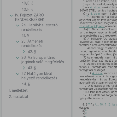
h)
abban az esetben, ha azt
40/E. §
i)
olyan feltétellel, amely 
j)
– a
4. alcím
szerinti tám
40/F. §
2010/787/EU tanácsi határoza
k)
– a
4. alcím
szerinti tám
IV. Fejezet ZÁRÓ
70
(4)
Amennyiben a kedv
RENDELKEZÉSEK
egyaránt végez tevékenysé
kedvezményezett megfelelő 
24. Hatályba léptető
bekezdés c)–f) pont
jában eml
rendelkezés
71
(4a)
Nem minősül export
tanulmányok vagy tanácsadói
41. §
bevezetéséhez szükségesek
(5)
A 651/2014/EU bizottsá
25. Átmeneti
kivételével csak akkor ítél
rendelkezés
tartalmi elemeket tartalmazó 
(6)
Azonos vagy részben az
42. §
helyi, regionális, államházt
vagy az Európai Bizottság jó
26. Az Európai Unió
(7)
Az e rendelet szerinti 
uniós forrásból származó áll
jogának való megfelelés
(8)
Az egy projekthez igény
történik – támogatási intenz
43. §
támogatási összeget.
72
27. Hatályon kívül
(9)
A
4. alcím
szerinti a
rendelkező állami támogat
helyező rendelkezés
rendeletekben és az Európa
azonosítható elszámolható kö
44. §
(10)
A támogatási intenzitá
támogatást visszatérítendő f
1. melléklet
(11)
A több részletben kifiz
(12)
Az általános forgalm
2. melléklet
igényelhető vissza.
73
6. §
Az
Atr. 18. § (2) be
összege
74
a)
75
b)
76