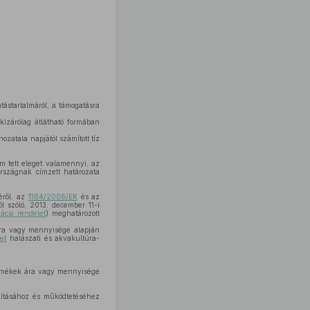
tástartalmáról, a támogatásra
kizárólag átlátható formában
zatala napjától számított tíz
m tett eleget valamennyi, az
országnak címzett határozata
éről, az
1184/2006/EK
és az
l szóló, 2013. december 11-i
ácsi rendelet
) meghatározott
ára vagy mennyisége alapján
et
halászati és akvakultúra-
 termékek ára vagy mennyisége
akításához és működtetéséhez