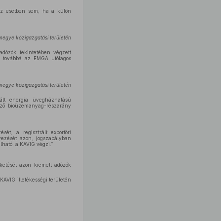
az esetben sem, ha a külön
megye közigazgatási területén
adózók tekintetében végzett
t), továbbá az EMGA utólagos
megye közigazgatási területén
ált energia üvegházhatású
ező bioüzemanyag-részarány
sét, a regisztrált exportőri
lyezését azon, jogszabályban
lható, a KAVIG végzi.”
kelését azon kiemelt adózók
KAVIG illetékességi területén