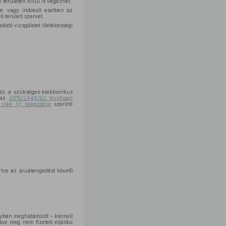
i területén kívül is végezhet.
le, vagy indokolt esetben az
ő területi szervet.
olódó vizsgálatot illetékességi
ó, a szükséges elektronikus
t az
2015/2446/EU bizottsági
. cikk (1) bekezdése
szerinti
”
értve az áruátengedést követő
lyban meghatározott – kiemelt
kor meg nem fizetett eljárási