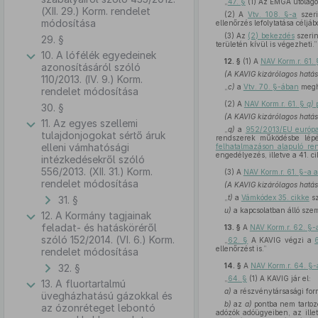
„
47. §
(1) Az EMGA utólagos
(XII. 29.) Korm. rendelet
(2) A
Vtv. 108. §-a
szeri
módosítása
ellenőrzés lefolytatása céljá
(3) Az
(2) bekezdés
szerin
29. §
területén kívül is végezheti.”
10. A lófélék egyedeinek
12. §
(1)
A
NAV Korm.r. 61.
azonosításáról szóló
(A KAVIG kizárólagos hatás
110/2013. (IV. 9.) Korm.
„
c)
a
Vtv. 70. §-ában
megha
rendelet módosítása
(2)
A
NAV Korm.r. 61. §
q)
p
30. §
(A KAVIG kizárólagos hatás
11. Az egyes szellemi
„
q)
a
952/2013/EU európai
tulajdonjogokat sértő áruk
rendszerek működésbe lépés
elleni vámhatósági
felhatalmazáson alapuló ren
engedélyezés, illetve a 41. ci
intézkedésekről szóló
556/2013. (XII. 31.) Korm.
(3)
A
NAV Korm.r. 61. §-a 
rendelet módosítása
(A KAVIG kizárólagos hatás
„
t)
a
Vámkódex 35. cikke
sz
31. §
u)
a kapcsolatban álló szem
12. A Kormány tagjainak
feladat- és hatásköréről
13. §
A
NAV Korm.r. 62. §-
szóló 152/2014. (VI. 6.) Korm.
„
62. §
A KAVIG végzi a
ellenőrzést is.”
rendelet módosítása
14. §
A
NAV Korm.r. 64. §-
32. §
„
64. §
(1) A KAVIG jár el:
13. A fluortartalmú
a)
a részvénytársasági form
üvegházhatású gázokkal és
b)
az
a)
pontba nem tartozó
az ózonréteget lebontó
adózók adóügyeiben, az ille