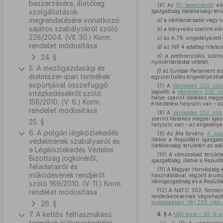
beszerzésére, illetőleg
(6) Az
(5) bekezdéstől
elt
szolgáltatások
Igazgatóság illetékességi ter
megrendelésére vonatkozó
a)
a vámtanácsadói vagy vá
sajátos szabályokról szóló
b)
a könyvelés szerinti el
228/2004. (VII. 30.) Korm.
c)
az A.TR. engedélyezett 
rendelet módosítása
d)
az INF 4 adatlap hitelesí
24. §
e)
a preferenciális szárma
nyilvántartásba vételét,
5. A mezőgazdasági és
f)
az Európai Parlament és
élelmiszer-ipari termékek
egyszerűsítés engedélyezését
exportjával összefüggő
(7) A
Vámkódex 230. cik
jogosító, a
Vámkódex 233. ci
intézkedésekről szóló
helye szerint illetékes megye
158/2010. (V. 6.) Korm.
érkeztetési helyszín van – az
rendelet módosítása
(8) A
Vámkódex 233. cik
szerint illetékes megyei igaz
25. §
helyszín van – az engedélyezé
6. A polgári légiközlekedés
(9) Az Áfa törvény
4. szá
illetve a Repülőtéri Igazgat
védelmének szabályairól és
illetékességi területén az adó
a Légiközlekedés Védelmi
(10) A vámszabad területe
Bizottság jogköréről,
igazgatóság, illetve a Repülő
feladatairól és
(11) A Magyar Honvédség 
működésének rendjéről
használatával végzett árumo
Vámigazgatóság és a Repülőté
szóló 169/2010. (V. 11.) Korm.
(12) A NATO 302. forma
rendelet módosítása
rendelkezéseinek végrehajtá
26. §
továbbiakban: VA) 286. cikk
7. A kettős felhasználású
6. §
A
NAV Korm.r. 36. §-a
termékek külkereskedelmi