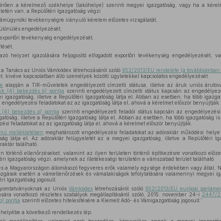
érően a kérelmező székhelye (lakóhelye) szerinti megyei igazgatóság, vagy ha a kérel
ületén van, a Repülőtéri Igazgatóság végzi
mügynöki tevékenységre irányuló kérelem előzetes vizsgálatát,
különülés engedélyezését,
exportőri tevékenység engedélyezését,
tését,
zó helyzet igazolására feljogosító elfogadott exportőri tevékenység engedélyezését, val
 a Tanács az Uniós Vámkódex létrehozásáról szóló
952/2013/EU rendelete (a továbbiakban:
, kivéve kapcsolatban álló személyek közötti ügyletekkel kapcsolatos engedélyezését.
ke
alapján a TIR-műveletek engedélyezett címzetti státusa, illetve az áruk uniós árutová
kk (4) bekezdés
b)
pontja
szerinti engedélyezett címzetti státus kapcsán az engedélyezé
i igazgatóság, illetve a Repülőtéri Igazgatóság látja el. Abban az esetben, ha több igazgat
 engedélyezési feladatokat az az igazgatóság látja el, ahová a kérelmet először benyújtják.
k (4) bekezdés
a)
pontja
szerinti engedélyezett feladói státus kapcsán az engedélyezési 
gatóság, illetve a Repülőtéri Igazgatóság látja el. Abban az esetben, ha több igazgatóság is i
si feladatokat az az igazgatóság látja el, ahová a kérelmet először benyújtják.
mú mellékletében
meghatározott engedélyezési feladatokat az adóraktár működési helye 
óság látja el. Az adóraktár felügyeletét az a megyei igazgatóság, illetve a Repülőtéri I
raktár található.
n történő ellenőrzéseket, valamint az ilyen területen történő építkezésre vonatkozó elő
téri Igazgatóság végzi, amelynek az illetékességi területén a vámszabad terület található.
és a Magyarországon állomásozó fegyveres erők valamely egysége érdekében vagy által,
zgások esetén a vámellenőrzések és vámalakiságok lefolytatására valamennyi megyei ig
ri Igazgatóság jogosult.
nyomtatványoknak az Uniós
Vámkódex
létrehozásáról szóló
952/2013/EU európai parlament
sára vonatkozó részletes szabályok megállapításáról szóló, 2015. november 24-i
2447/20
a)
pontja
szerinti előzetes hitelesítésére a Kiemelt Adó- és Vámigazgatóság jogosult.”
helyébe a következő rendelkezés lép: