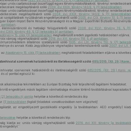
közlekedésről szóló
1995. évi XCVII. törvény 73. § (1) bekezdés
v)
pontjában
,
ópai uniós csatlakozással összefüggő egyes törvénymódosításokról, törvényi rendelkezések
elkezések megállapításáról szóló
2004. évi XXIX. törvény 140/E. § (1) bekezdésében
,
rópai uniós csatlakozással összefüggő egyes törvénymódosításokról, törvényi rendelkezések
ndelkezések megállapításáról szóló
2004. évi XXIX. törvény 140/E. § (1) bekezdésébe
ai szolgáltatások nyújtásának engedélyezéséről szóló
2005. évi CIX. törvény 10. § (1) be
yar Export-Import Bank Részvénytársaságról és a Magyar Exporthitel Biztosító Részvénytá
)
pontjában
,
élelmiszerláncról és hatósági felügyeletéről szóló
2008. évi XLVI. törvény 76. § (
 évi CXIV. törvény 49. § (2) bekezdés
b)
pontjában
,
aptörvény 15. cikk (3) bekezdésében
meghatározott eredeti jogalkotói hatáskörében eljárva,
niós vámjog végrehajtásáról szóló
2016. évi XIII. törvény 118. §
d)
pontjában
,
örnyezetvédelem általános szabályairól szóló
1995. évi LIII. törvény 110. § (7) bekezd
zménye és annak Kiotói Jegyzőkönyve végrehajtási keretrendszeréről szóló
2007. évi LX. 
, az
Alaptörvény 15. cikk (1) bekezdésében
meghatározott feladatkörében eljárva a következő
Vámhivatal szerveinek hatásköréről és illetékességéről szóló
485/2015. (XII. 29.) Korm.
hivatal szerveinek hatásköréről és illetékességéről szóló
485/2015. (XII. 29.) Korm. r
)
és
o)
ponttal egészül ki:
ok alkalmazása tekintetében az Európai Bizottság felé teljesítendő tagállami feladatokat;
t érintő engedélyek másik tagállam vámhatósága részére történő továbbításával kapcsolatos f
§ (2) bekezdés
h)
pontja
helyébe a következő rendelkezés lép:
az
(1) bekezdésben
foglalt feladatok vonatkozásában nem végezheti]
sgálatát, az engedélyezett gazdálkodói engedély (a továbbiakban: AEO engedély) kia
) bekezdése
helyébe a következő rendelkezés lép:
óság kiadja az uniós vámjog végrehajtásáról szóló
2016. évi XIII. törvény (a továbbiak
óló engedélyt.”