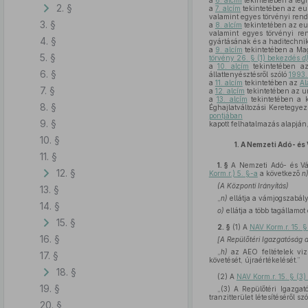
a
6. alcím
tekintetében a légi
2. §
a
7. alcím
tekintetében az eur
valamint egyes törvényi rend
3. §
a
8. alcím
tekintetében az eu
valamint egyes törvényi re
4. §
gyártásának és a haditechnik
a
9. alcím
tekintetében a Mag
5. §
törvény 26. § (1) bekezdés
d
a
10. alcím
tekintetében az 
6. §
állattenyésztésről szóló
1993.
a
11. alcím
tekintetében az
Al
7. §
a
12. alcím
tekintetében az u
a
13. alcím
tekintetében a k
8. §
Éghajlatváltozási Keretegye
pontjában
9. §
kapott felhatalmazás alapján
10. §
1.
A Nemzeti Adó- és 
11. §
1. §
A Nemzeti Adó- és Vám
12. §
Korm.r.) 5. §-a
a következő
n
(A Központi Irányítás)
13. §
„
n)
ellátja a vámjogszabály
14. §
o)
ellátja a több tagállamo
15. §
2. §
(1)
A
NAV Korm.r. 15. 
16. §
[A Repülőtéri Igazgatóság 
„
h)
az AEO feltételek viz
17. §
követését, újraértékelését.”
18. §
(2)
A
NAV Korm.r. 15. § (3
19. §
„(3) A Repülőtéri Igazgat
tranzitterület létesítéséről sz
20. §