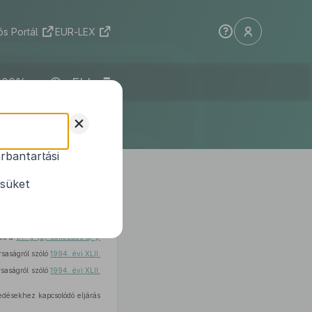
s Portál
EUR-LEX
ELI
+
rbantartási
val összefüggő
ésüket
és a
81. § (2) bekezdés
a)–j)
rsaságról szóló
1994. évi XLII.
rsaságról szóló
1994. évi XLII.
edésekhez kapcsolódó eljárás