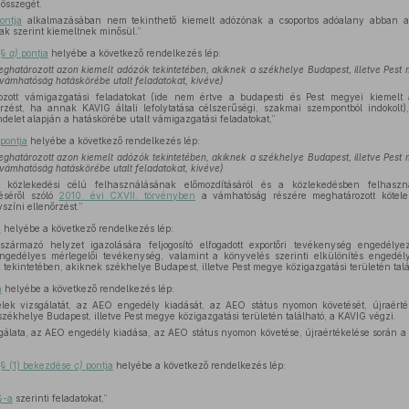
 összegét.
ontja
alkalmazásában nem tekinthető kiemelt adózónak a csoportos adóalany abban 
ak szerint kiemeltnek minősül.”
 §
a)
pontja
helyébe a következő rendelkezés lép:
határozott azon kiemelt adózók tekintetében, akiknek a székhelye Budapest, illetve Pest 
a vámhatóság hatáskörébe utalt feladatokat, kivéve)
zott vámigazgatási feladatokat (ide nem értve a budapesti és Pest megyei kiemelt 
rzést, ha annak KAVIG általi lefolytatása célszerűségi, szakmai szempontból indokol
ndelet alapján a hatáskörébe utalt vámigazgatási feladatokat,”
pontja
helyébe a következő rendelkezés lép:
határozott azon kiemelt adózók tekintetében, akiknek a székhelye Budapest, illetve Pest 
a vámhatóság hatáskörébe utalt feladatokat, kivéve)
közlekedési célú felhasználásának előmozdításáról és a közlekedésben felhaszn
éséről szóló
2010. évi CXVII. törvényben
a vámhatóság részére meghatározott kötel
yszíni ellenőrzést.”
a
helyébe a következő rendelkezés lép:
zármazó helyzet igazolására feljogosító elfogadott exportőri tevékenység engedélyezé
engedélyes mérlegelői tevékenység, valamint a könyvelés szerinti elkülönítés engedé
 tekintetében, akiknek székhelye Budapest, illetve Pest megye közigazgatási területén talá
a
helyébe a következő rendelkezés lép:
lek vizsgálatát, az AEO engedély kiadását, az AEO státus nyomon követését, újraérté
zékhelye Budapest, illetve Pest megye közigazgatási területén található, a KAVIG végzi.
sgálata, az AEO engedély kiadása, az AEO státus nyomon követése, újraértékelése során a 
 § (1) bekezdése
c)
pontja
helyébe a következő rendelkezés lép:
§-a
szerinti feladatokat,”