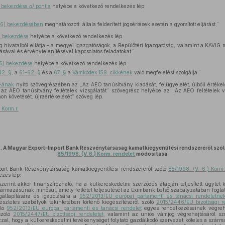
1) bekezdése
g)
pontja
helyébe a következő rendelkezés lép:
§ (6) bekezdésében
meghatározott, általa felderített jogsértések esetén a gyorsított eljárást,”
) bekezdése
helyébe a következő rendelkezés lép:
g hivatalból ellátja – a megyei igazgatóságok, a Repülőtéri Igazgatóság, valamint a KAVIG 
ásával és érvénytelenítésével kapcsolatos feladatokat.”
(5) bekezdése
helyébe a következő rendelkezés lép:
42. §
, a
61–62. §
és a
67. §
a
Vámkódex 159. cikkének
való megfelelést szolgálja.”
§-ának
nyitó szövegrészében az „Az AEO tanúsítvány kiadását, felügyeletét, újbóli értékelés
 az AEO tanúsítvány feltételek vizsgálatát” szövegrész helyébe az „Az AEO feltételek 
on követését, újraértékelését” szöveg lép.
Korm.r.
.
A Magyar Export–Import Bank Részvénytársaság kamatkiegyenlítési rendszeréről szó
85/1998. (V. 6.) Korm. rendelet
módosítása
ort Bank Részvénytársaság kamatkiegyenlítési rendszeréről szóló
85/1998. (V. 6.) Korm
ezés lép:
szerint akkor finanszírozható, ha a külkereskedelmi szerződés alapján teljesített ügylet k
ármazásúnak minősül, amely feltétel teljesülését az Eximbank belső szabályzatában foglalt
llapítására és igazolására a
952/2013/EU európai parlamenti és tanácsi rendeletne
észletes szabályok tekintetében történő kiegészítéséről szóló
2015/2446/EU bizottsági re
óló
952/2013/EU európai parlamenti és tanácsi rendelet
egyes rendelkezéseinek végreha
szóló
2015/2447/EU bizottsági rendeletet,
valamint az uniós vámjog végrehajtásáról sz
azzal, hogy a külkereskedelmi tevékenységet folytató gazdálkodó szervezet köteles a szár