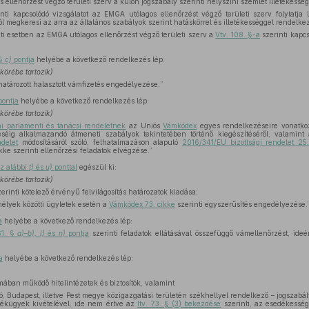
 ellenőrzést végző területi szerv a külön jogszabály szerinti helyszíni szemlét illetékesség
nti kapcsolódó vizsgálatot az EMGA utólagos ellenőrzést végző területi szerv folytatja 
ból megkeresi az arra az általános szabályok szerint hatáskörrel és illetékességgel rendelkez
ti esetben az EMGA utólagos ellenőrzést végző területi szerv a
Vtv. 108. §-a
szerinti kapcs
 §
c)
pontja
helyébe a következő rendelkezés lép:
körébe tartozik)
tározott halasztott vámfizetés engedélyezése;”
ontja
helyébe a következő rendelkezés lép:
körébe tartozik)
 parlamenti és tanácsi rendeletnek
az Uniós
Vámkódex
egyes rendelkezéseire vonatkoz
éig alkalmazandó átmeneti szabályok tekintetében történő kiegészítéséről, valamin
delet
módosításáról szóló, felhatalmazáson alapuló
2016/341/EU bizottsági rendelet 25
kke szerinti ellenőrzési feladatok elvégzése.”
az alábbi
t)
és
u)
ponttal
egészül ki:
körébe tartozik)
erinti kötelező érvényű felvilágosítás határozatok kiadása;
élyek közötti ügyletek esetén a
Vámkódex 73. cikke
szerinti egyszerűsítés engedélyezése.
a
helyébe a következő rendelkezés lép:
61. §
a)–b), l)
és
n)
pontja
szerinti feladatok ellátásával összefüggő vámellenőrzést, ide
a
helyébe a következő rendelkezés lép:
ában működő hitelintézetek és biztosítók, valamint
, Budapest, illetve Pest megye közigazgatási területén székhellyel rendelkező – jogszabá
tékügyek kivételével, ide nem értve az
Itv. 73. § (3) bekezdése
szerinti, az esedékesség