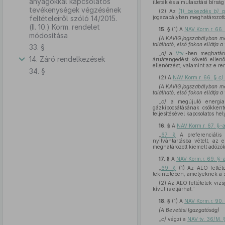
anyagokkal kapcsolatos
illeték és a mulasztási bírság
tevékenységek végzésének
(2) Az
(1) bekezdés
b)
p
feltételeiről szóló 14/2015.
jogszabályban meghatározott
(II. 10.) Korm. rendelet
15. §
(1)
A
NAV Korm.r. 66.
módosítása
(A KAVIG jogszabályban meg
található, első fokon ellátja 
33. §
„
a)
a
Vtv.
-ben meghatáro
14. Záró rendelkezések
áruátengedést követő ellenő
ellenőrzést, valamint az e re
34. §
(2)
A
NAV Korm.r. 66. §
c)
(A KAVIG jogszabályban meg
található, első fokon ellátja 
„
c)
a megújuló energia 
gázkibocsátásának csökkent
teljesítésével kapcsolatos hel
16. §
A
NAV Korm.r. 67. §-
„
67. §
A preferenciális s
nyilvántartásba vételt, az 
meghatározott kiemelt adózók
17. §
A
NAV Korm.r. 69. §-
„
69. §
(1) Az AEO feltéte
tekintetében, amelyeknek a s
(2) Az AEO feltételek viz
kívül is eljárhat.”
18. §
(1)
A
NAV Korm.r. 90.
(A Bevetési Igazgatóság)
„
c)
végzi a
NAV tv. 36/M. 