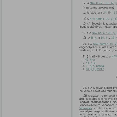
(2)
A
NAV Korm.r. 90. § (
(A Bevetési Igazgatóság)
„
g)
lefolytatja a
Jöt. 114. 
(3)
A
NAV Korm.r. 90. § (4
„(4) A Bevetési Igazgatósá
megállapításával, nyilvántart
19. §
A
NAV Korm.r. 98. § 
„(5) A
15. §
, a
35. §
, a
36–
20. §
A
NAV Korm.r. 40. 
engedélyezési eljárás során
kiadását, az AEO státus nyom
21. §
Hatályát veszti a
NAV 
1.
43. §-a
,
2.
45. §-a
,
3.
61. §
g)
pontja
,
4.
61. §
p)
pontja
.
2
22. §
A Magyar Export–Imp
helyébe a következő rendelk
„(1) Áruexport e rendelet 
áruk legalább fele magyar sz
magyar származásának megá
rendelkezéseire vonatkozó r
Vámkódex
létrehozásáról sz
szabályok megállapításáról 
foglaltakat kell alkalmazni 