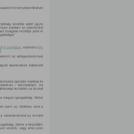
 valamint érvénytelenítésével
hatóság vezetője adott ügyre
Ilyen esetben az ellenőrzést
s Szolgálat vezetője jelöli ki
gatóságot.”
d)–i) pontjában
, valamint a
64.
]
alamint az adóigazolvánnyal
nál bejelentésre kötelezett
zármazási igazolás kiadása és
vételével – tekintetében, ha
tékességi területén az árukat
 a megyei igazgatóság, illetve
ti szerv az illetékes, ahol a
a vámellenőrzést az érintett
gatóság, illetve a Repülőtéri
veit vezetik, vagy ahol ezek