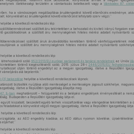
k megállapítása, valamint azok beszedése, könyvelése annak a megyei igazgatósá
amelynek illetékességi területén a vámtartozás keletkezett vagy a
Vámkódex 87. cikke
érően, ha a vámösszegek megállapítása áruátengedést követő ellenőrzés eredménye, akk
ét, könyvelését az áruátengedést követő ellenőrzést lefolytató szerv végzi.”
helyébe a következő rendelkezés lép:
szállítóberendezéssel szállított áru tekintetében a behozatali és kiviteli irányú forgalom es
ető gazdálkodónak a szállított áru mennyiségének hiteles mérési adatait nyilvántartó sz
lítóberendezéssel szállított áruk árutovábbítás keretében történő vámfelügyeletének mód
osultjának a szállított áru mennyiségének hiteles mérési adatait nyilvántartó székhelye
helyébe a következő rendelkezés lép:
x
létrehozásáról szóló
952/2013/EU európai parlamenti és tanácsi rendeletnek
az Uniós
Vá
ekintetében történő kiegészítéséről szóló, 2015. július 28-i
2446/2015/EU felhatalmazáson
yilatkozat útján történő engedélyt az a megyei igazgatóság, illetve a Repülőtéri Igaz
t vámeljárás alá bejelentik.”
1)–(3) bekezdése
helyébe a következő rendelkezések lépnek:
tározott biztosíték nyújtása alóli mentességet a mentességre jogosult székhelye, magyar
azgatóság, illetve a Repülőtéri Igazgatóság állapítja meg.
 47. §-ban
meghatározott – felügyeletét és a belépési engedélyek érvényesítését a nemz
óság, Budapesten a Repülőtéri Igazgatóság látja el.
együtt kiszabott, beszedett egyéb terhek visszafizetése vagy elengedése tekintetében a dö
os feladatokat a könyvelést végző megyei igazgatóság, illetve a Repülőtéri Igazgatóság látja 
helyébe a következő rendelkezés lép:
vizsgálata, az AEO engedély kiadása, az AEO státus nyomon követése, újraértékelése
s eljárhat.”
helyébe a következő rendelkezés lép: