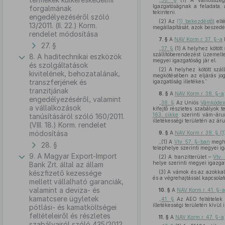
„
36. §
(1) A vámösszege
Igazgatóságnak a feladata, 
forgalmának
tekinteni.
engedélyezéséről szóló
(2) Az
(1) bekezdéstől
elt
13/2011. (II. 22.) Korm.
megállapítását, azok beszedés
rendelet módosítása
7. §
A
NAV Korm.r. 37. §-a
27. §
„
37. §
(1) A helyhez kötött 
szállítóberendezést üzemelt
8. A haditechnikai eszközök
megyei igazgatóság jár el.
és szolgáltatások
(2) A helyhez kötött szál
kivitelének, behozatalának,
megkötésében az eljárás jog
transzferjének és
igazgatóság illetékes.”
tranzitjának
8. §
A
NAV Korm.r. 38. §-a
engedélyezéséről, valamint
„
38. §
Az Uniós
Vámkóde
a vállalkozások
kifejtő részletes szabályok t
163. cikke
szerinti vám-árun
tanúsításáról szóló 160/2011.
illetékességi területén az áru
(VIII. 18.) Korm. rendelet
módosítása
9. §
A
NAV Korm.r. 39. § (
„(1) A
Vtv. 57. §-ban
megha
28. §
telephelye szerinti megyei ig
9. A Magyar Export-Import
(2) A tranzitterület –
Vtv.
helye szerinti megyei igazgat
Bank Zrt. által az állam
készfizető kezessége
(3) A vámok és az azokkal 
és a végrehajtással kapcsolat
mellett vállalható garanciák,
valamint a deviza- és
10. §
A
NAV Korm.r. 41. §-a
kamatcsere ügyletek
„
41. §
Az AEO feltételek 
illetékességi területén kívül i
pótlási- és kamatköltségei
feltételeiről és részletes
11. §
A
NAV Korm.r. 47. §-a
szabályairól szóló 435/2012.