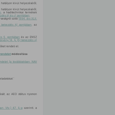
 hatályon kívül helyezéséről,
 hatályon kívül helyezéséről,
n
, a haditechnikai termékek
kezdés
b)
és
c)
pontjában
,
rsaságról szóló
1994. évi XLII.
1) bekezdés
h)
pontjában
, az
és 5. pontjában
és az ENSZ
törvény 14. § (5) bekezdés
o)
ket rendeli el:
 rendelet
módosítása
endelet (a továbbiakban: NAV
eladatokat.”
dását, az AEO státus nyomon
ban: Vtv.) 47. §-a
szerinti, a