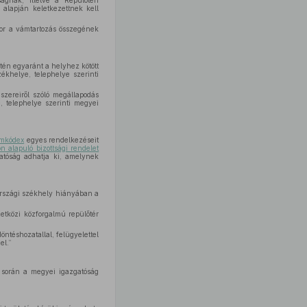
gnak, illetve a Repülőtéri
alapján keletkezettnek kell
or a vámtartozás összegének
etén egyaránt a helyhez kötött
ékhelye, telephelye szerinti
szereiről szóló megállapodás
, telephelye szerinti megyei
mkódex
egyes rendelkezéseit
 alapuló bizottsági rendelet
gatóság adhatja ki, amelynek
országi székhely hiányában a
etközi közforgalmú repülőtér
ntéshozatallal, felügyelettel
el.”
 során a megyei igazgatóság