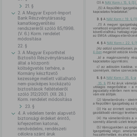
(3)
A
NAV Korm.r. 15. § (5
21. §
„(5) A Repülőtéri Igazgató
kapcsolatos feladatokat.”
2. A Magyar Export–Import
Bank Részvénytársaság
3. §
A
NAV Korm.r. 19. § (
kamatkiegyenlítési
„(1) A megyei igazgatóság
rendszeréről szóló 85/1998.
vonatkozó engedélyével vége
követő elsőfokú hatósági eljá
(V. 6.) Korm. rendelet
az EMGA utólagos ellenőrzés
módosítása
4. §
A
NAV Korm.r. 22. § (
22. §
[Az adózó személyesen, pos
3. A Magyar Exporthitel
§-ban
megjelölt adózók kivéte
Biztosító Részvénytársaság
„
b)
a magánszemély részér
kapcsolatos ügyintézés;
által a központi
c)
az adószám kiadása, vá
költségvetés terhére, a
személyek, illetve szervezet
Kormány készfizető
kezessége mellett vállalható
5. §
A
NAV Korm.r. 35. §-a
nem-piacképes kockázatú
„
35. §
(1) Az áruk vámeljár
utólagos megerősítése – a n
biztosítások feltételeiről
jogszabály eltérően nem rend
szóló 312/2001. (XII. 28.)
vám elé állítják.
Korm. rendelet módosítása
(2) Vámellenőrzés – ideért
a Repülőtéri Igazgatóság az il
23. §
(3) Ha az érintett személy
4. A védelem terén alapvető
gazdálkodó vámügyi tevékeny
biztonsági érdeket érintő,
(4) Ha vámellenőrzés a vá
személy állandó üzleti telephe
kifejezetten katonai,
(5) Vámügyekben az engedél
rendvédelmi, rendészeti
Igazgatóság végzi, amelynek
célokra szánt áruk
hozzáférhetőek, és ahol a ha