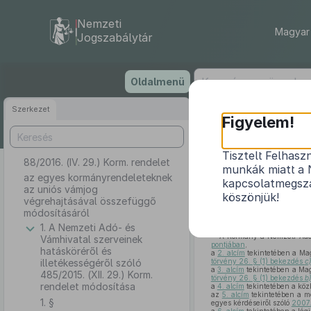
Nemzeti
Magyar 
Jogszabálytár
Ugrás
Oldalmenü
a
tartalomra
Szerkezet
Figyelem!
Tisztelt Felhasz
88/2016. (IV. 29.) Korm. rendelet
az egyes korm
munkák miatt a 
az egyes kormányrendeleteknek
kapcsolatmegsza
az uniós vámjog
köszönjük!
végrehajtásával összefüggő
módosításáról
1. A Nemzeti Adó- és
A Kormány a Nemzeti Adó-
Vámhivatal szerveinek
pontjában
,
hatásköréről és
a
2. alcím
tekintetében a Mag
illetékességéről szóló
törvény 26. § (1) bekezdés
c
a
3. alcím
tekintetében a Mag
485/2015. (XII. 29.) Korm.
törvény 26. § (1) bekezdés
b
rendelet módosítása
a
4. alcím
tekintetében a köz
az
5. alcím
tekintetében a me
1. §
egyes kérdéseiről szóló
2007.