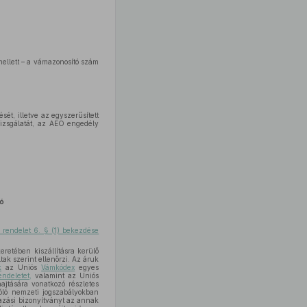
mellett – a vámazonosító szám
ét, illetve az egyszerűsített
vizsgálatát, az AEO engedély
ló
. rendelet 6. § (1) bekezdése
eretében kiszállításra kerülő
ak szerint ellenőrzi. Az áruk
k
az Uniós
Vámkódex
egyes
ndeletet,
valamint az Uniós
jtására vonatkozó részletes
óló nemzeti jogszabályokban
mazási bizonyítványt az annak