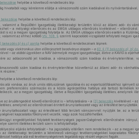
) bekezdése
helyébe a következő rendelkezés lép:
ság hivatalból vagy kérelemre ellátja a vámazonosító szám kiadásával és nyilvántartásával,
1) bekezdése
helyébe a következő rendelkezés lép:
, valamint a Repülőtéri Igazgatóság illetékességi területén kívül az állami adó- és vám
zhet – a mélységi ellenőrzés és az EMGA utólagos ellenőrzés kivételével – ellenőrzést. 
rást is ez a megyei igazgatóság folytatja le. Az EMGA utólagos ellenőrzés esetén a Különlege
t, valamint az ehhez kötődő
Vtv. 108. §
szerinti kapcsolódó vizsgálatot lefolytató megyei igaz
1) bekezdés
b)
és
c)
pontja
helyébe a következő rendelkezések lépnek:
tai vagy elektronikus úton előterjesztett beadványa alapján – a
63. § (1) bekezdés a), b) és 
lével – az alábbi ügyekben a NAV bármelyik megyei igazgatósága, illetve a KAVIG is eljárhat
e az adóazonosító jel kiadása, a vámazonosító szám kiadása és érvénytelenítése, v
mazonosító szám kiadása és érvénytelenítése közvetlenül az állami adó- és vámhatóság
ek részére;”
helyébe a következő rendelkezés lép:
ás alá vonása, az áruk uniós státuszának igazolása és az exportszállításokhoz igényelt s
em preferenciális származás és a közös agrárpolitika hatálya alá tartozó termékek ki
elkezik, az a megyei igazgatóság, illetve a Repülőtéri Igazgatóság illetékes, amelynek ille
ve az áruátengedést követő ellenőrzést is – lefolytatására – a
(3) bekezdés
kivételével – az
letékes, amelynél az ellenőrzéssel érintett árunyilatkozatot vagy az értesítést benyújtották.
 árunyilatkozatait vagy az értesítéseit több területi vámszervnél nyújtják be, az a terüle
ségével kapcsolatos főkönyveit vezetik, vagy azok hozzáférhetőek.
mügyi engedélyekkel folytatott tevékenységek jogszerűségének ellenőrzésére irányul, 
lye szerint illetékes területi szerv is lefolytathatja.
yezési eljárás lefolytatását – ha jogszabály eltérően nem rendelkezik – az a megyei igaz
 az illetékességi területén a kérelmező vámügyi tevékenységekkel kapcsolatos főköny
tározat hatálya alá eső tevékenységeknek legalább egy részét végezni fogják.