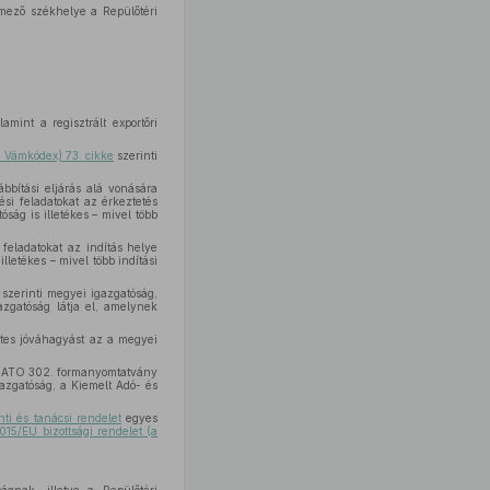
mező székhelye a Repülőtéri
amint a regisztrált exportőri
 Vámkódex) 73. cikke
szerinti
bbítási eljárás alá vonására
si feladatokat az érkeztetés
óság is illetékes – mivel több
feladatokat az indítás helye
lletékes – mivel több indítási
szerinti megyei igazgatóság,
gazgatóság látja el, amelynek
zetes jóváhagyást az a megyei
 NATO 302. formanyomtatvány
azgatóság, a Kiemelt Adó- és
i és tanácsi rendelet
egyes
15/EU bizottsági rendelet (a