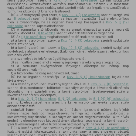
kéményseprő-ipari szerv, a
Kstv. 10. § (3) bekezdése
szerinti szolgáltató
értesítésének kézhezvételét követően haladéktalanul intézkedik a társasház
vagy a lakásszövetkezet szabályzatai szerinti módon az ingatlan használóinak a
sormunka időpontjáról történő értesítéséről.
(6)
A kéményseprő-ipari szerv, a
Kstv. 10. § (3) bekezdése
szerinti szolgáltató
az
(1) bekezdés
szerinti értesítést az ingatlan használója részére elektronikus
úton is továbbíthatja, ha az ingatlan használója hozzájárult a
Kstv. 5. § (12)
bekezdése
szerinti kapcsolattartáshoz.
(7)
A sormunka első időpontja, és az annak elmaradása esetére megjelölt
második időpont az
(1) bekezdés
szerinti első értesítésben is megadható.
(8)
Az
(1) bekezdésben
meghatározott értesítésnek tartalmaznia kell
a)
a kéményseprő-ipari szerv, a
Kstv. 10. § (3) bekezdése
szerinti szolgáltató
nevét, székhelyét,
b)
a kéményseprő-ipari szerv, a
Kstv. 10. § (3) bekezdése
szerinti szolgáltató
ügyfélszolgálatának elérhetőségét (különösen címét, telefonszámát, elektronikus
levelezési címét),
c)
a személyes és telefonos ügyfélfogadás rendjét,
d)
az ingatlan címét, ahol a kéményseprő-ipari tevékenység elvégzendő,
e)
a sormunka elvégzésének tényleges időpontját év, hónap, nap
megjelölésével, valamint
f)
a tűzvédelmi hatóság megnevezését, címét.
(9)
Ha az ingatlan használója – a
Kstv. 3. § (2) bekezdésben
foglalt eset
kivételével –
a)
a kéményseprő-ipari tevékenységet ellátó által a
Kstv. 2. § (8) bekezdése
szerinti dokumentumban feltüntetett szabálytalanságot a következő ellenőrzés
időpontjáig nem szünteti meg, a kéményseprő-ipari tevékenységet ellátó a
következő ellenőrzés időpontjától,
b)
a
Kstv. 2. § (7) bekezdése
,
5. § (2) bekezdése
és
5. § (4)–(6) bekezdése
szerinti kötelezettségét nem teljesíti, a kéményseprő-ipari tevékenységet ellátó
annak észlelésétől
számított három munkanapon belül írásban, igazolható módon, legfeljebb
hatvan napos határidő megjelölésével felhívja az ingatlan tulajdonosát a
kötelezettség teljesítésére, a szabálytalan állapot megszüntetésére. A felhívás
eredménytelensége vagy kézbesítésének sikertelensége esetén a kéményseprő-
ipari tevékenységet ellátó a tűzvédelmi hatóságot nyolc napon belül értesíti.
(10)
A kéményseprő-ipari tevékenységet ellátó a
Kstv. 3. § (6) bekezdésében
foglalt értesítési kötelezettségét a sormunka vagy a megrendelésre végzett
kéményseprő-ipari tevékenység során történt felmérés elvégzésétől számított