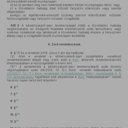
kézhezvételét követő munkanapon,
b)
az
a)
pontban meg nem határozott esetben három munkanapon belül, vagy
c)
a tűzvédelmi hatóság által kitűzött helyszíni ellenőrzés vagy szemle
időpontjában
elvégzi az égéstermék-elvezető szükség szerinti ellenőrzését, műszaki
felülvizsgálatát vagy helyszíni műszaki vizsgálatát.
4/B. §
A kéményseprő-ipari tevékenységet ellátó a tűzvédelmi hatóság
megkeresésére az elvégzett feladatok eredményéről szóló tanúsítvány vagy
szakmai nyilatkozat egy példányát a tűzvédelmi hatóság részére a helyszínen
átadja vagy a vizsgálatot követő munkanapon továbbítja.
4.
Záró rendelkezések
5. §
(1)
Ez a rendelet 2016. július 1-jén lép hatályba.
(2)
Ahol e rendelet a kéményseprő-ipari szolgáltatóra vonatkozó
rendelkezéseket állapít meg, ezek alatt a
Kstv.
átmeneti rendelkezéseinek
alkalmazásában a közszolgáltatót is érteni kell.
22
(3)
E rendeletnek a kéményseprő-ipari tevékenységről szóló törvény
végrehajtásáról szóló 99/2016. (V. 13.) Korm. rendelet módosításáról szóló
263/2017. (IX. 11.) Korm. rendelettel (a továbbiakban: Módr.) megállapított 4. §
23
(12) bekezdésében
foglaltakat első alkalommal a
Módr.
hatálybalépését
követő
harminc napon belül kell teljesíteni.
24
6. §
25
7. §
26
8. §
27
9. §
28
10. §
29
11. §