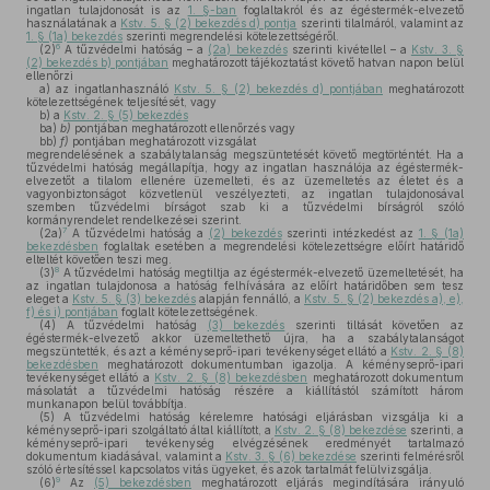
ingatlan tulajdonosát is az
1. §-ban
foglaltakról és az égéstermék-elvezető
használatának a
Kstv. 5. § (2) bekezdés d) pontja
szerinti tilalmáról, valamint az
1. § (1a) bekezdés
szerinti megrendelési kötelezettségéről.
6
(2)
A tűzvédelmi hatóság – a
(2a) bekezdés
szerinti kivétellel – a
Kstv. 3. §
(2) bekezdés b) pontjában
meghatározott tájékoztatást követő hatvan napon belül
ellenőrzi
a)
az ingatlanhasználó
Kstv. 5. § (2) bekezdés d) pontjában
meghatározott
kötelezettségének teljesítését, vagy
b)
a
Kstv. 2. § (5) bekezdés
ba)
b)
pontjában meghatározott ellenőrzés vagy
bb)
f)
pontjában meghatározott vizsgálat
megrendelésének a szabálytalanság megszüntetését követő megtörténtét. Ha a
tűzvédelmi hatóság megállapítja, hogy az ingatlan használója az égéstermék-
elvezetőt a tilalom ellenére üzemelteti, és az üzemeltetés az életet és a
vagyonbiztonságot közvetlenül veszélyezteti, az ingatlan tulajdonosával
szemben tűzvédelmi bírságot szab ki a tűzvédelmi bírságról szóló
kormányrendelet rendelkezései szerint.
7
(2a)
A tűzvédelmi hatóság a
(2) bekezdés
szerinti intézkedést az
1. § (1a)
bekezdésben
foglaltak esetében a megrendelési kötelezettségre előírt határidő
elteltét követően teszi meg.
8
(3)
A tűzvédelmi hatóság megtiltja az égéstermék-elvezető üzemeltetését, ha
az ingatlan tulajdonosa a hatóság felhívására az előírt határidőben sem tesz
eleget a
Kstv. 5. § (3) bekezdés
alapján fennálló, a
Kstv. 5. § (2) bekezdés a), e),
f) és i) pontjában
foglalt kötelezettségének.
(4)
A tűzvédelmi hatóság
(3) bekezdés
szerinti tiltását követően az
égéstermék-elvezető akkor üzemeltethető újra, ha a szabálytalanságot
megszüntették, és azt a kéményseprő-ipari tevékenységet ellátó a
Kstv. 2. § (8)
bekezdésben
meghatározott dokumentumban igazolja. A kéményseprő-ipari
tevékenységet ellátó a
Kstv. 2. § (8) bekezdésben
meghatározott dokumentum
másolatát a tűzvédelmi hatóság részére a kiállítástól számított három
munkanapon belül továbbítja.
(5)
A tűzvédelmi hatóság kérelemre hatósági eljárásban vizsgálja ki a
kéményseprő-ipari szolgáltató által kiállított, a
Kstv. 2. § (8) bekezdése
szerinti, a
kéményseprő-ipari tevékenység elvégzésének eredményét tartalmazó
dokumentum kiadásával, valamint a
Kstv. 3. § (6) bekezdése
szerinti felmérésről
szóló értesítéssel kapcsolatos vitás ügyeket, és azok tartalmát felülvizsgálja.
9
(6)
Az
(5) bekezdésben
meghatározott eljárás megindítására irányuló