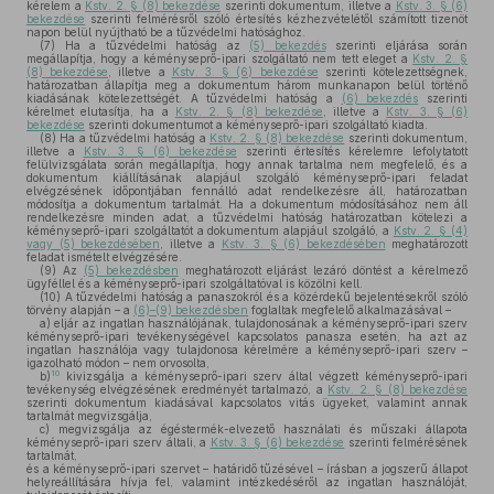
kérelem a
Kstv. 2. § (8) bekezdése
szerinti dokumentum, illetve a
Kstv. 3. § (6)
bekezdése
szerinti felmérésről szóló értesítés kézhezvételétől számított tizenöt
napon belül nyújtható be a tűzvédelmi hatósághoz.
(7)
Ha a tűzvédelmi hatóság az
(5) bekezdés
szerinti eljárása során
megállapítja, hogy a kéményseprő-ipari szolgáltató nem tett eleget a
Kstv. 2. §
(8) bekezdése
, illetve a
Kstv. 3. § (6) bekezdése
szerinti kötelezettségnek,
határozatban állapítja meg a dokumentum három munkanapon belül történő
kiadásának kötelezettségét. A tűzvédelmi hatóság a
(6) bekezdés
szerinti
kérelmet elutasítja, ha a
Kstv. 2. § (8) bekezdése
, illetve a
Kstv. 3. § (6)
bekezdése
szerinti dokumentumot a kéményseprő-ipari szolgáltató kiadta.
(8)
Ha a tűzvédelmi hatóság a
Kstv. 2. § (8) bekezdése
szerinti dokumentum,
illetve a
Kstv. 3. § (6) bekezdése
szerinti értesítés kérelemre lefolytatott
felülvizsgálata során megállapítja, hogy annak tartalma nem megfelelő, és a
dokumentum kiállításának alapjául szolgáló kéményseprő-ipari feladat
elvégzésének időpontjában fennálló adat rendelkezésre áll, határozatban
módosítja a dokumentum tartalmát. Ha a dokumentum módosításához nem áll
rendelkezésre minden adat, a tűzvédelmi hatóság határozatban kötelezi a
kéményseprő-ipari szolgáltatót a dokumentum alapjául szolgáló, a
Kstv. 2. § (4)
vagy (5) bekezdésében
, illetve a
Kstv. 3. § (6) bekezdésében
meghatározott
feladat ismételt elvégzésére.
(9)
Az
(5) bekezdésben
meghatározott eljárást lezáró döntést a kérelmező
ügyféllel és a kéményseprő-ipari szolgáltatóval is közölni kell.
(10)
A tűzvédelmi hatóság a panaszokról és a közérdekű bejelentésekről szóló
törvény alapján – a
(6)–(9) bekezdésben
foglaltak megfelelő alkalmazásával –
a)
eljár az ingatlan használójának, tulajdonosának a kéményseprő-ipari szerv
kéményseprő-ipari tevékenységével kapcsolatos panasza esetén, ha azt az
ingatlan használója vagy tulajdonosa kérelmére a kéményseprő-ipari szerv –
igazolható módon – nem orvosolta,
10
b)
kivizsgálja a kéményseprő-ipari szerv által végzett kéményseprő-ipari
tevékenység elvégzésének eredményét tartalmazó, a
Kstv. 2. § (8) bekezdése
szerinti dokumentum kiadásával kapcsolatos vitás ügyeket, valamint annak
tartalmát megvizsgálja,
c)
megvizsgálja az égéstermék-elvezető használati és műszaki állapota
kéményseprő-ipari szerv általi, a
Kstv. 3. § (6) bekezdése
szerinti felmérésének
tartalmát,
és a kéményseprő-ipari szervet – határidő tűzésével – írásban a jogszerű állapot
helyreállítására hívja fel, valamint intézkedéséről az ingatlan használóját,