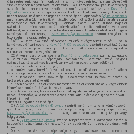
útján értesíteni, valamint honlapján a sormunkával érintett ingatlan közterületi
elnevezésének megadásával tájékoztatni. Ha a kéményseprő-ipari tevékenység
az első időpontban nem végezhető el, a kéményseprő-ipari szerv, a
Kstv. 10. §
(3) bekezdése
szerinti szolgáltató második időpontot jelöl meg, amelyről legalább
tizenöt nappal korábban az ingatlan használóját, tulajdonosát a
(2) bekezdésben
meghatározott módon értesíti. A második időpontról szóló értesítés tartalmazza a
kéményseprő-ipari tevékenység – annak ismételt meghiúsulása napjától
számított – harminc napon belüli igénybevételének kötelezettségére vonatkozó
felhívást, és a kötelezettség elmulasztása esetére a figyelmeztetést arról, hogy a
kéményseprő-ipari szerv, a
Kstv. 10. § (3) bekezdése
szerinti szolgáltató a
tűzvédelmi hatóságot értesíti.
17
(1a)
A sormunka első időpontban történő elvégzésének minősül, ha a
kéményseprő-ipari szerv, a
Kstv. 10. § (3) bekezdése
szerinti szolgáltató és az
ingatlan használója az első időpontról szóló értesítés közlésekor megállapodik a
sormunka azonnali elvégzésében.
(2)
A kéményseprő-ipari szerv, a
Kstv. 10. § (3) bekezdése
szerinti szolgáltató
a sormunka második időpontjáról sorszámozott, lakcímre szóló, szigorú
számadású, kétpéldányos bizonylaton nyilvántartott okirat egy példányán
a)
ajánlott postai küldeménnyel,
b)
tanúval vagy fényképfelvétellel igazolt, postaládában, annak hiányában
kapura vagy bejárati ajtóra jól látható módon elhelyezett értesítéssel,
c)
a társasház közös képviselője, lakásszövetkezeti lakóépület esetén a
lakásszövetkezet elnöke útján,
d)
személyesen – az értesítés megtörténtét az értesített személy vagy ennek
hiányában tanú aláírásával igazolva –, vagy
e)
a társasházban, lakásszövetkezeti lakóépületben elhelyezett – a társasház
közös képviselője, a lakásszövetkezet elnöke által előzetesen igazoltan átvett –
hirdetménnyel
értesíti az ingatlan használóját.
(3)
A
(2) bekezdés b) és d) pontja
szerinti tanú nem lehet a kéményseprő-
ipari tevékenységet az ingatlan használójánál végző kéményseprő-ipari szerv,
Kstv. 10. § (3) bekezdése
szerinti szolgáltató alkalmazottja, megbízottja vagy
tulajdonosa.
(4)
A
(2) bekezdés b) pontja
szerinti fényképfelvétel alkalmazása esetén a
kézbesítés időpontjának és helyszínének egyértelműen azonosíthatónak kell
lennie.
(5)
A társasház közös képviselője vagy a lakásszövetkezet elnöke a