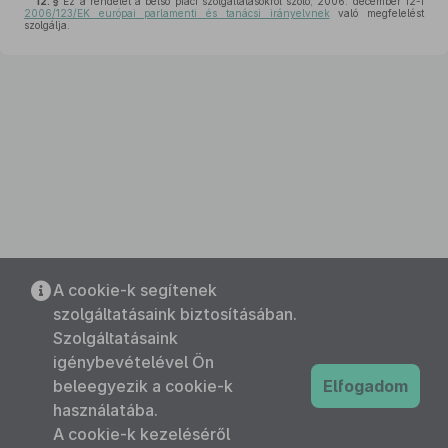
12. §
Ez a rendelet a belső piaci szolgáltatásokról szóló, 2006. december 12-i
2006/123/EK európai parlamenti és tanácsi irányelvnek
való megfelelést
szolgálja.
A cookie-k segítenek
szolgáltatásaink biztosításában.
Szolgáltatásaink
igénybevételével Ön
beleegyezik a cookie-k
Elfogadom
használatába.
A cookie-k kezeléséről