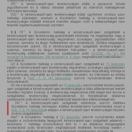
tulajdonosát értesíti.
11
(11)
A kéményseprő-ipari tevékenységet ellátó a panaszról felvett
jegyzőkönyvet és a válasz másolati példányát az ellenőrző hatóságoknak
felhívásra bemutatja.
12
(12)
A kéményseprő-ipari tevékenységet ellátó ügyfélnek minősül azon
hatósági eljárásban, amelyet a tűzvédelmi hatóság a kéményseprő-ipari
tevékenységet ellátótól érkezett értesítés alapján indít a kötelezettségét nem
teljesítő ingatlantulajdonossal szemben.
13
3. §
(1)
A tűzvédelmi hatóság a kéményseprő-ipari szolgáltatót a
kéményseprő-ipari tevékenység gyakorlásától eltilthatja, ha megállapítja, hogy a
kéményseprő-ipari tevékenység végzéséhez szükséges, jogszabályban előírt
szakmai, személyi és tárgyi feltételekkel nem rendelkezik. Eltiltást megalapozó
körülménynek számít, ha a kéményseprő-ipari szolgáltató tevékenységét a
szakmai, személyi és tárgyi feltételek hiányában – a kéményseprő-ipari
tevékenység ellátásának szakmai szabályairól szóló
21/2016. (VI. 9.) BM
rendelet (a továbbiakban: BM rendelet) 8. §-ában
meghatározott határidőkben –
nem látja el.
(2)
A tűzvédelmi hatóság a kéményseprő-ipari szolgáltatót az
(1) bekezdés
esetén a kéményseprő-ipari tevékenység végzéséhez szükséges jogszabályban
előírt szakmai, személyi és tárgyi feltételek maradéktalan teljesítéséig tilthatja el
a tevékenység végzésétől az érintett ellátási területen, és intézkedik az eltiltás
tényének a
Kstv. 7. § (4) bekezdése
szerinti nyilvántartásban történő
feltüntetéséről.
(3)
Ha a tevékenység végzésétől az
(1) bekezdés
szerint eltiltott kéményseprő-
ipari szolgáltató a kéményseprő-ipari tevékenységet a tiltás időtartamának leteltét
követően folytatni kívánja, a tevékenység megkezdése előtt eleget kell tennie a
szolgáltatási tevékenység megkezdésének és folytatásának általános
szabályairól szóló törvényben meghatározott bejelentési kötelezettségének.
14
(4)
A kéményseprő-ipari szolgáltató székhelye szerint illetékes
tűzvédelmi hatóság vármegyei ellátási területenként nyilvántartást vezet a
Kstv. 7. § (4) bekezdés
e alapján a kéményseprő-ipari tevékenységet folytatni
kívánó szolgáltatókról.
15
(4a)
A tűzvédelmi hatóság a
(4) bekezdés
szerinti nyilvántartás adatai
alapján a nyilvántartásba bejegyzett kéményseprő-ipari szolgáltató adatairól –
kérelmére – hatósági bizonyítványt állít ki – az általános közigazgatási
rendtartásról szóló törvényben meghatározott feltételek fennállása esetén –
automatikus döntéshozatal útján, ha a kérelmet személyesen nyújtják be.