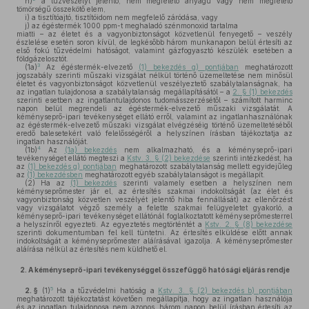
h)
a tűzveszélyt jelentő, nem megfelelő anyagú vagy nem megfelelő
tömörségű összekötő elem,
i)
a tisztítóajtó, tisztítóidom nem megfelelő záródása, vagy
j)
az égéstermék 1000 ppm-t meghaladó szénmonoxid tartalma
miatti – az életet és a vagyonbiztonságot közvetlenül fenyegető – veszély
észlelése esetén soron kívül, de legkésőbb három munkanapon belül értesíti az
első fokú tűzvédelmi hatóságot, valamint gázfogyasztó készülék esetében a
földgázelosztót.
3
(1a)
Az égéstermék-elvezető
(1) bekezdés g) pontjában
meghatározott
jogszabály szerinti műszaki vizsgálat nélkül történő üzemeltetése nem minősül
életet és vagyonbiztonságot közvetlenül veszélyeztető szabálytalanságnak, ha
az ingatlan tulajdonosa a szabálytalanság megállapításától – a
2. § (1) bekezdés
szerinti esetben az ingatlantulajdonos tudomásszerzésétől – számított harminc
napon belül megrendeli az égéstermék-elvezető műszaki vizsgálatát. A
kéményseprő-ipari tevékenységet ellátó erről, valamint az ingatlanhasználónak
az égéstermék-elvezető műszaki vizsgálat elvégzéséig történő üzemeltetéséből
eredő balesetekért való felelősségéről a helyszínen írásban tájékoztatja az
ingatlan használóját.
4
(1b)
Az
(1a) bekezdés
nem alkalmazható, és a kéményseprő-ipari
tevékenységet ellátó megteszi a
Kstv. 3. § (2) bekezdése
szerinti intézkedést, ha
az
(1) bekezdés g) pontjában
meghatározott szabálytalanság mellett egyidejűleg
az
(1) bekezdésben
meghatározott egyéb szabálytalanságot is megállapít.
(2)
Ha az
(1) bekezdés
szerinti valamely esetben a helyszínen nem
kéményseprőmester jár el, az értesítés szakmai indokoltságát (az élet és
vagyonbiztonság közvetlen veszélyét jelentő hiba fennállását) az ellenőrzést
vagy vizsgálatot végző személy a felette szakmai felügyeletet gyakorló, a
kéményseprő-ipari tevékenységet ellátónál foglalkoztatott kéményseprőmesterrel
a helyszínről egyezteti. Az egyeztetés megtörténtét a
Kstv. 2. § (8) bekezdése
szerinti dokumentumban fel kell tüntetni. Az értesítés elküldése előtt annak
indokoltságát a kéményseprőmester aláírásával igazolja. A kéményseprőmester
aláírása nélkül az értesítés nem küldhető el.
2.
A kéményseprő-ipari tevékenységgel összefüggő hatósági eljárás rendje
5
2. §
(1)
Ha a tűzvédelmi hatóság a
Kstv. 3. § (2) bekezdés b) pontjában
meghatározott tájékoztatást követően megállapítja, hogy az ingatlan használója
és az ingatlan tulajdonosa nem azonos, három napon belül írásban értesíti az