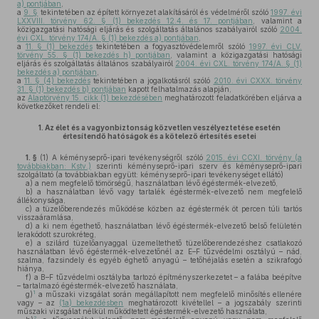
a) pontjában
,
a
9. §
tekintetében az épített környezet alakításáról és védelméről szóló
1997. évi
LXXVIII. törvény 62. § (1) bekezdés 12.4. és 17. pontjában
, valamint a
közigazgatási hatósági eljárás és szolgáltatás általános szabályairól szóló
2004.
évi CXL. törvény 174/A. § (1) bekezdés a) pontjában
,
a
11. § (1) bekezdés
tekintetében a fogyasztóvédelemről szóló
1997. évi CLV.
törvény 55. § (1) bekezdés h) pontjában
, valamint a közigazgatási hatósági
eljárás és szolgáltatás általános szabályairól
2004. évi CXL. törvény 174/A. § (1)
bekezdés a) pontjában
,
a
11. § (4) bekezdés
tekintetében a jogalkotásról szóló
2010. évi CXXX. törvény
31. § (1) bekezdés b) pontjában
kapott felhatalmazás alapján,
az
Alaptörvény 15. cikk (1) bekezdésében
meghatározott feladatkörében eljárva a
következőket rendeli el:
1.
Az élet és a vagyonbiztonság közvetlen veszélyeztetése esetén
értesítendő hatóságok és a kötelező értesítés esetei
1. §
(1)
A kéményseprő-ipari tevékenységről szóló
2015. évi CCXI. törvény (a
továbbiakban: Kstv.)
szerinti kéményseprő-ipari szerv és kéményseprő-ipari
szolgáltató (a továbbiakban együtt: kéményseprő-ipari tevékenységet ellátó)
a)
a nem megfelelő tömörségű, használatban lévő égéstermék-elvezető,
b)
a használatban lévő vagy tartalék égéstermék-elvezető nem megfelelő
állékonysága,
c)
a tüzelőberendezés működése közben az égéstermék öt percen túli tartós
visszaáramlása,
d)
a ki nem égethető, használatban lévő égéstermék-elvezető belső felületén
lerakódott szurokréteg,
e)
a szilárd tüzelőanyaggal üzemeltethető tüzelőberendezéshez csatlakozó
használatban lévő égéstermék-elvezetőnél az E–F tűzvédelmi osztályú – nád,
szalma, fazsindely és egyéb éghető anyagú – tetőhéjalás esetén a szikrafogó
hiánya,
f)
a B–F tűzvédelmi osztályba tartozó építményszerkezetet – a falába beépítve
– tartalmazó égéstermék-elvezető használata,
1
g)
a műszaki vizsgálat során megállapított nem megfelelő minősítés ellenére
vagy – az
(1a) bekezdésben
meghatározott kivétellel – a jogszabály szerinti
műszaki vizsgálat nélkül működtetett égéstermék-elvezető használata,
2