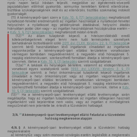
nyolc napon belül írásban teljesíti, megjelölve az égéstermék-elvezető
jogszabályban előírtnál gyakoribb, sormunka keretében történő ellenőrzése,
tisztítása szükségességének okát és az ellenőrzés, tisztítás szakmailag indokolt
gyakoriságát.
(11)
A kéményseprő-ipari szerv a
Kstv. 10. § (17) bekezdésében
meghatározott
nyilatkozat-felvétel eredményéről az ingatlan használóját a nyilatkozat-felvétel
helyszínén a nyilatkozat egy példányának átadásával, helyszíni átadás
hiányában postai úton vagy – az ingatlan használójának hozzájárulása esetén –
a
Kstv. 5. § (12) bekezdésében
meghatározott módon értesíti.
18
(12)
Az állam tulajdonát képező, a hitelszerződésből eredő
kötelezettségeiknek eleget tenni nem tudó természetes személyek
lakhatásának biztosításáról szóló
2011. évi CLXX. törvény 22. § (1) bekezdés
e
szerinti bérlő használatában lévő ingatlanok címadatait az ingatlanok
vagyonkezelője a kéményseprő-ipari ellátási területekre vonatkozóan
vármegyei bontásban negyedévenként, a negyedév első hónapjának 5.
napjáig elektronikusan, szerkeszthető formában átadja a kéményseprő-ipari
szervnek, illetve a
Kstv. 10. § (3) bekezdés
szerinti szolgáltatónak.
19
(12a)
A lakások és helyiségek bérletére, valamint az elidegenítésükre
vonatkozó egyes szabályokról szóló
1993. évi LXXVIII. törvény 3. § (1)
bekezdés
e szerinti, a helyi önkormányzat tulajdonát képező ingatlanok
címadatait a helyi önkormányzat vagy az ingatlan vagyonkezelője a
kéményseprő-ipari ellátási területekre vonatkozóan vármegyei bontásban
negyedévenként, a negyedév első hónapjának 5. napjáig elektronikusan,
szerkeszthető formában átadja a kéményseprő-ipari szervnek, illetve a
Kstv.
10. § (3) bekezdés
szerinti szolgáltatónak.
20
(13)
Ha a kéményseprő-ipari tevékenységet ellátó tevékenysége során
megállapítja, hogy az ingatlan tulajdonosának az ingatlan időlegesen használt
ingatlanként való bejelentése nem valós, vagy az ingatlan e minőségének
megszűnését nem jelentette be, értesíti a tűzvédelmi hatóságot.
21
3/A.
A kéményseprő-ipari tevékenységet ellátó feladatai a tűzvédelmi
hatóság megkeresése alapján
4/A. §
A kéményseprő-ipari tevékenységet ellátó a tűzvédelmi hatóság
megkeresésére
a)
kéménytűz vagy szén-monoxid-szivárgás esetén legkésőbb a megkeresés