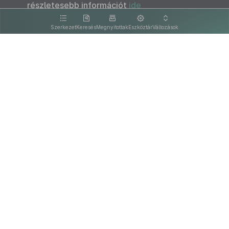
részletesebb információt
ide
kattintva olvashat.
Szerkezet
Keresés
Megnyitottak
Eszköztár
Változások
Kapcsolat
Felhasználási feltételek
PDF
Akadálymentesítési nyilatkozat
Adatkezelési tájékoztató