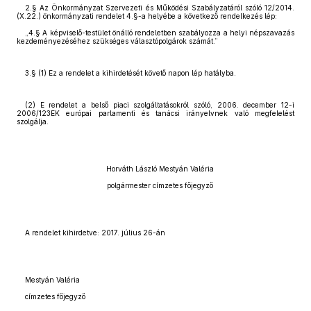
2.§ Az Önkormányzat Szervezeti és Működési Szabályzatáról szóló 12/2014.
(X.22.) önkormányzati rendelet 4.§-a helyébe a következő rendelkezés lép:
„4.§ A képviselő-testület önálló rendeletben szabályozza a helyi népszavazás
kezdeményezéséhez szükséges választópolgárok számát.”
3.§ (1) Ez a rendelet a kihirdetését követő napon lép hatályba.
(2) E rendelet a belső piaci szolgáltatásokról szóló, 2006. december 12-i
2006/123EK európai parlamenti és tanácsi irányelvnek való megfelelést
szolgálja.
Horváth László Mestyán Valéria
polgármester címzetes főjegyző
A rendelet kihirdetve: 2017. július 26-án
Mestyán Valéria
címzetes főjegyző