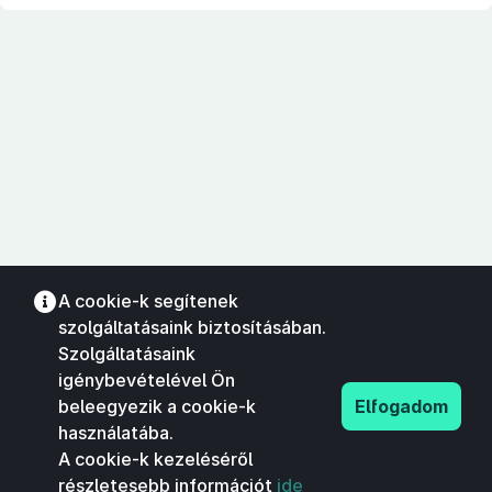
A cookie-k segítenek
szolgáltatásaink biztosításában.
Szolgáltatásaink
igénybevételével Ön
beleegyezik a cookie-k
Elfogadom
használatába.
A cookie-k kezeléséről
részletesebb információt
ide