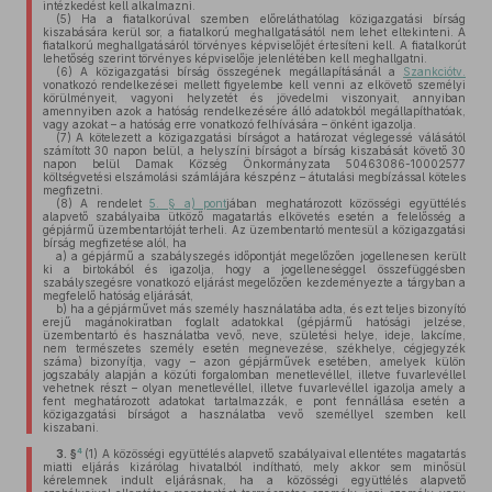
intézkedést kell alkalmazni.
(5)
Ha a fiatalkorúval szemben előreláthatólag közigazgatási bírság
kiszabására kerül sor, a fiatalkorú meghallgatásától nem lehet eltekinteni. A
fiatalkorú meghallgatásáról törvényes képviselőjét értesíteni kell. A fiatalkorút
lehetőség szerint törvényes képviselője jelenlétében kell meghallgatni.
(6)
A közigazgatási bírság összegének megállapításánál a
Szankciótv.
vonatkozó rendelkezései mellett figyelembe kell venni az elkövető személyi
körülményeit, vagyoni helyzetét és jövedelmi viszonyait, annyiban
amennyiben azok a hatóság rendelkezésére álló adatokból megállapíthatóak,
vagy azokat – a hatóság erre vonatkozó felhívására – önként igazolja.
(7)
A kötelezett a közigazgatási bírságot a határozat véglegessé válásától
számított 30 napon belül, a helyszíni bírságot a bírság kiszabását követő 30
napon belül Damak Község Önkormányzata 50463086-10002577
költségvetési elszámolási számlájára készpénz – átutalási megbízással köteles
megfizetni.
(8)
A rendelet
5. § a) pont
jában meghatározott közösségi együttélés
alapvető szabályaiba ütköző magatartás elkövetés esetén a felelősség a
gépjármű üzembentartóját terheli. Az üzembentartó mentesül a közigazgatási
bírság megfizetése alól, ha
a)
a gépjármű a szabályszegés időpontját megelőzően jogellenesen került
ki a birtokából és igazolja, hogy a jogelleneséggel összefüggésben
szabályszegésre vonatkozó eljárást megelőzően kezdeményezte a tárgyban a
megfelelő hatóság eljárását,
b)
ha a gépjárművet más személy használatába adta, és ezt teljes bizonyító
erejű magánokiratban foglalt adatokkal (gépjármű hatósági jelzése,
üzembentartó és használatba vevő, neve, születési helye, ideje, lakcíme,
nem természetes személy esetén megnevezése, székhelye, cégjegyzék
száma) bizonyítja, vagy – azon gépjárművek esetében, amelyek külön
jogszabály alapján a közúti forgalomban menetlevéllel, illetve fuvarlevéllel
vehetnek részt – olyan menetlevéllel, illetve fuvarlevéllel igazolja amely a
fent meghatározott adatokat tartalmazzák, e pont fennállása esetén a
közigazgatási bírságot a használatba vevő személlyel szemben kell
kiszabani.
4
3. §
(1)
A közösségi együttélés alapvető szabályaival ellentétes magatartás
miatti eljárás kizárólag hivatalból indítható, mely akkor sem minősül
kérelemnek indult eljárásnak, ha a közösségi együttélés alapvető