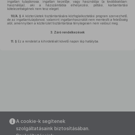
ingatlan tulajdonosa, ingatlan kezelője, vagy használója (a továbbiakban:
használója), aki a házszámtábla elhelyezési, pótlási, karbantartási
kötelezettségének nem tesz eleget.
10/A. §
A közterületek tisztántartására közfoglalkoztatási program szervezhető,
de az ingatlantulajdonost, valamint ingatlanhasználót nem mentesíti a felelősség
alól, amennyiben a közterület tisztántartása ténylegesen nem valósul meg.
3.
Záró rendelkezések
11. §
Ez a rendelet a kihirdetését követő napon lép hatályba.
A cookie-k segítenek
szolgáltatásaink biztosításában.