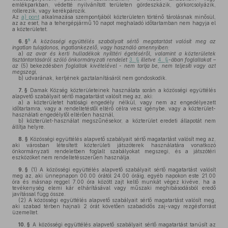
emlékparkban, védetté nyilvánított területen gördeszkázik, görkorcsolyázik,
rollerezik, vagy kerékpározik.
Az
a) pont
alkalmazása szempontjából közterületen történő tárolásnak minősül,
az az eset, ha a tehergépjármű 10 napot meghaladó időtartamban nem hagyja el
a közterületet.
5
6. §
A közösségi együttélés szabályait sértő megatartást valósít meg az
ingatlan tulajdonos, ingatlankezelő, vagy használó amennyiben:
a)
az avar és kerti hulladékok nyílttéri égetéséről, valamint a közterületek
tisztántartásáról szóló önkormányzati rendelet
3. §
illetve
4. §
-ában foglaltakat –
az
(5) bekezdés
ben foglaltak kivételével - nem tartja be, nem teljesíti vagy azt
megszegi,
b)
udvarának, kertjének gaztalanításáról nem gondoskodik.
7. §
Damak Község közterületeinek használata során a közösségi együttélés
alapvető szabályait sértő magatartást valósít meg az, aki:
a)
a közterületet hatósági engedély nélkül, vagy nem az engedélyezett
időtartamra, vagy a rendeltetéstől eltérő célra vesz igénybe, vagy a közterület-
használati engedélytől eltérően használ,
b)
közterület-használat megszűnésekor, a közterület eredeti állapotát nem
állítja helyre.
8. §
Közösségi együttélés alapvető szabályait sértő magatartást valósít meg az,
aki városban létesített közterületi játszóterek használatára vonatkozó
önkormányzati rendeletben foglalt szabályokat megszegi, és a játszótéri
eszközöket nem rendeltetésszerűen használja.
9. §
(1)
A közösségi együttélés alapvető szabályait sértő magatartást valósít
meg az, aki ünnepnapon 00.00 órától 24.00 óráig, egyéb napokon este 21.00
óra és másnap reggel 7.00 óra között zajt keltő munkát végez kivéve, ha a
tevékenység elemi kár elhárításával vagy műszaki meghibásodásból eredő
javítással függ össze.
(2)
A közösségi együttélés alapvető szabályait sértő magatartást valósít meg,
aki szabad térben hajnali 2 órát követően szabadidős zaj-vagy rezgésforrást
üzemeltet.
10. §
A közösségi együttélés alapvető szabályait sértő magatartást tanúsít az