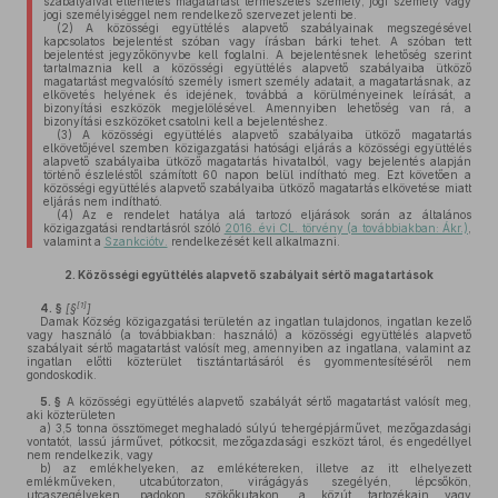
szabályaival ellentétes magatartást természetes személy, jogi személy vagy
jogi személyiséggel nem rendelkező szervezet jelenti be.
(2)
A közösségi együttélés alapvető szabályainak megszegésével
kapcsolatos bejelentést szóban vagy írásban bárki tehet. A szóban tett
bejelentést jegyzőkönyvbe kell foglalni. A bejelentésnek lehetőség szerint
tartalmaznia kell a közösségi együttélés alapvető szabályaiba ütköző
magatartást megvalósító személy ismert személy adatait, a magatartásnak, az
elkövetés helyének és idejének, továbbá a körülményeinek leírását, a
bizonyítási eszközök megjelölésével. Amennyiben lehetőség van rá, a
bizonyítási eszközöket csatolni kell a bejelentéshez.
(3)
A közösségi együttélés alapvető szabályaiba ütköző magatartás
elkövetőjével szemben közigazgatási hatósági eljárás a közösségi együttélés
alapvető szabályaiba ütköző magatartás hivatalból, vagy bejelentés alapján
történő észleléstől számított 60 napon belül indítható meg. Ezt követően a
közösségi együttélés alapvető szabályaiba ütköző magatartás elkövetése miatt
eljárás nem indítható.
(4)
Az e rendelet hatálya alá tartozó eljárások során az általános
közigazgatási rendtartásról szóló
2016. évi CL. törvény (a továbbiakban: Ákr.)
,
valamint a
Szankciótv.
rendelkezését kell alkalmazni.
2.
Közösségi együttélés alapvető szabályait sértő magatartások
[1]
4. §
[§
]
Damak Község közigazgatási területén az ingatlan tulajdonos, ingatlan kezelő
vagy használó (a továbbiakban: használó) a közösségi együttélés alapvető
szabályait sértő magatartást valósít meg, amennyiben az ingatlana, valamint az
ingatlan előtti közterület tisztántartásáról és gyommentesítéséről nem
gondoskodik.
5. §
A közösségi együttélés alapvető szabályát sértő magatartást valósít meg,
aki közterületen
a)
3,5 tonna össztömeget meghaladó súlyú tehergépjárművet, mezőgazdasági
vontatót, lassú járművet, pótkocsit, mezőgazdasági eszközt tárol, és engedéllyel
nem rendelkezik, vagy
b)
az emlékhelyeken, az emlékétereken, illetve az itt elhelyezett
emlékműveken, utcabútorzaton, virágágyás szegélyén, lépcsőkön,
utcaszegélyeken, padokon, szökőkutakon, a közút tartozékain vagy