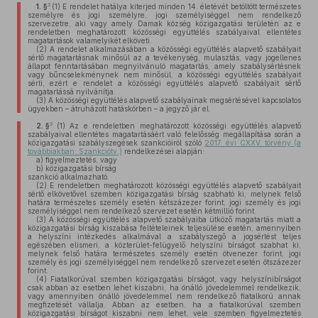
2
1. §
(1)
E rendelet hatálya kiterjed minden 14. életévét betöltött természetes
személyre és jogi személyre, jogi személyiséggel nem rendelkező
szervezetre, aki vagy amely Damak község közigazgatási területén az e
rendeletben meghatározott közösségi együttélés szabályaival ellentétes
magatartások valamelyikét elköveti.
(2)
A rendelet alkalmazásában a közösségi együttélés alapvető szabályait
sértő magatartásnak minősül az a tevékenység, mulasztás, vagy jogellenes
állapot fenntartásában megnyilvánuló magatartás, amely szabálysértésnek
vagy bűncselekménynek nem minősül, a közösségi együttélés szabályait
sérti, ezért e rendelet a közösségi együttélés alapvető szabályait sértő
magatartássá nyilvánítja.
(3)
A közösségi együttélés alapvető szabályainak megsértésével kapcsolatos
ügyekben – átruházott hatáskörben – a jegyző jár el.
3
2. §
(1)
Az e rendeletben meghatározott közösségi együttélés alapvető
szabályaival ellentétes magatartásáért való felelősség megállapítása során a
közigazgatási szabályszegések szankcióiról szóló
2017. évi CXXV. törvény (a
továbbiakban: Szankciótv.)
rendelkezései alapján:
a)
figyelmeztetés, vagy
b)
közigazgatási bírság
szankció alkalmazható.
(2)
E rendeletben meghatározott közösségi együttélés alapvető szabályait
sértő elkövetővel szemben közigazgatási bírság szabható ki, melynek felső
határa természetes személy esetén kétszázezer forint, jogi személy és jogi
személyiséggel nem rendelkező szervezet esetén kétmillió forint.
(3)
A közösségi együttélés alapvető szabályaiba ütköző magatartás miatt a
közigazgatási bírság kiszabása feltételeinek teljesülése esetén, amennyiben
a helyszíni intézkedés alkalmával a szabályszegő a jogsértést teljes
egészében elismeri, a közterület-felügyelő helyszíni bírságot szabhat ki,
melynek felső határa természetes személy esetén ötvenezer forint, jogi
személy és jogi személyiséggel nem rendelkező szervezet esetén ötszázezer
forint.
(4)
Fiatalkorúval szemben közigazgatási bírságot, vagy helyszínibírságot
csak abban az esetben lehet kiszabni, ha önálló jövedelemmel rendelkezik,
vagy amennyiben önálló jövedelemmel nem rendelkező fiatalkorú annak
megfizetését vállalja. Abban az esetben, ha a fiatalkorúval szemben
közigazgatási bírságot kiszabni nem lehet, vele szemben figyelmeztetés