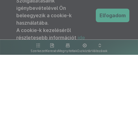
Szolgáltatásaink
igénybevételével Ön
beleegyezik a cookie-k
Elfogadom
használatába.
A cookie-k kezeléséről
részletesebb információt
ide
kattintva olvashat.
Szerkezet
Keresés
Megnyitottak
Eszköztár
Változások