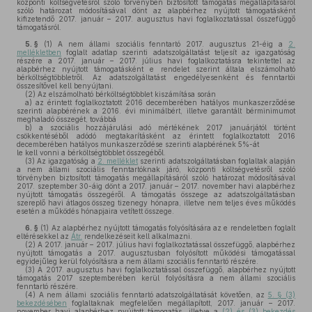
központi költségvetésről szóló törvényben biztosított támogatás megállapításáról
szóló határozat módosításával dönt az alapbérhez nyújtott támogatásként
kifizetendő 2017. január – 2017. augusztus havi foglalkoztatással összefüggő
támogatásról.
5. §
(1)
A nem állami szociális fenntartó 2017. augusztus 21-éig a
2.
mellékletben
foglalt adatlap szerinti adatszolgáltatást teljesít az igazgatóság
részére a 2017. január – 2017. július havi foglalkoztatásra tekintettel az
alapbérhez nyújtott támogatásként e rendelet szerint általa elszámolható
bérköltségtöbbletről. Az adatszolgáltatást engedélyesenként és fenntartói
összesítővel kell benyújtani.
(2)
Az elszámolható bérköltségtöbblet kiszámítása során
a)
az érintett foglalkoztatott 2016 decemberében hatályos munkaszerződése
szerinti alapbérének a 2016. évi minimálbért, illetve garantált bérminimumot
meghaladó összegét, továbbá
b)
a szociális hozzájárulási adó mértékének 2017 januárjától történt
csökkentéséből adódó megtakarításként az érintett foglalkoztatott 2016
decemberében hatályos munkaszerződése szerinti alapbérének 5%-át
le kell vonni a bérköltségtöbblet összegéből.
(3)
Az igazgatóság a
2. melléklet
szerinti adatszolgáltatásban foglaltak alapján
a nem állami szociális fenntartóknak járó, központi költségvetésről szóló
törvényben biztosított támogatás megállapításáról szóló határozat módosításával
2017. szeptember 30-áig dönt a 2017. január – 2017. november havi alapbérhez
nyújtott támogatás összegéről. A támogatás összege az adatszolgáltatásban
szereplő havi átlagos összeg tizenegy hónapra, illetve nem teljes éves működés
esetén a működés hónapjaira vetített összege.
6. §
(1)
Az alapbérhez nyújtott támogatás folyósítására az e rendeletben foglalt
eltérésekkel az
Átr.
rendelkezéseit kell alkalmazni.
(2)
A 2017. január – 2017. július havi foglalkoztatással összefüggő, alapbérhez
nyújtott támogatás a 2017. augusztusban folyósított működési támogatással
egyidejűleg kerül folyósításra a nem állami szociális fenntartó részére.
(3)
A 2017. augusztus havi foglalkoztatással összefüggő, alapbérhez nyújtott
támogatás 2017 szeptemberében kerül folyósításra a nem állami szociális
fenntartó részére.
(4)
A nem állami szociális fenntartó adatszolgáltatását követően, az
5. § (3)
bekezdésében
foglaltaknak megfelelően megállapított, 2017. január – 2017.
november havi alapbérhez nyújtott támogatás, illetve a
(2) és (3) bekezdés