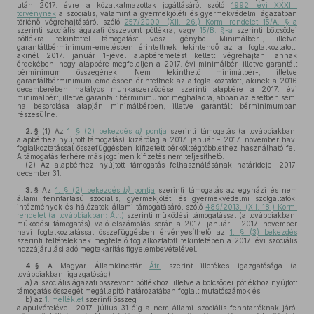
után 2017. évre a közalkalmazottak jogállásáról szóló
1992. évi XXXIII.
törvénynek
a szociális, valamint a gyermekjóléti és gyermekvédelmi ágazatban
történő végrehajtásáról szóló
257/2000. (XII. 26.) Korm. rendelet 15/A. §-a
szerinti szociális ágazati összevont pótlékra, vagy
15/B. §-a
szerinti bölcsődei
pótlékra tekintettel támogatást vesz igénybe. Minimálbér-, illetve
garantáltbérminimum-emelésben érintettnek tekintendő az a foglalkoztatott,
akinél 2017. január 1-jével alapbéremelést kellett végrehajtani annak
érdekében, hogy alapbére megfeleljen a 2017. évi minimálbér, illetve garantált
bérminimum összegének. Nem tekinthető minimálbér-, illetve
garantáltbérminimum-emelésben érintettnek az a foglalkoztatott, akinek a 2016
decemberében hatályos munkaszerződése szerinti alapbére a 2017. évi
minimálbért, illetve garantált bérminimumot meghaladta, abban az esetben sem,
ha besorolása alapján minimálbérben, illetve garantált bérminimumban
részesülne.
2. §
(1)
Az
1. § (2) bekezdés
a)
pontja
szerinti támogatás (a továbbiakban:
alapbérhez nyújtott támogatás) kizárólag a 2017. január – 2017. november havi
foglalkoztatással összefüggésben kifizetett bérköltségtöbblethez használható fel.
A támogatás terhére más jogcímen kifizetés nem teljesíthető.
(2)
Az alapbérhez nyújtott támogatás felhasználásának határideje: 2017.
december 31.
3. §
Az
1. § (2) bekezdés
b)
pontja
szerinti támogatás az egyházi és nem
állami fenntartású szociális, gyermekjóléti és gyermekvédelmi szolgáltatók,
intézmények és hálózatok állami támogatásáról szóló
489/2013. (XII. 18.) Korm.
rendelet (a továbbiakban: Átr.)
szerinti működési támogatással (a továbbiakban:
működési támogatás) való elszámolás során a 2017. január – 2017. november
havi foglalkoztatással összefüggésben érvényesíthető az
1. § (3) bekezdés
szerinti feltételeknek megfelelő foglalkoztatott tekintetében a 2017. évi szociális
hozzájárulási adó megtakarítás figyelembevételével.
4. §
A Magyar Államkincstár
Átr.
szerint illetékes igazgatósága (a
továbbiakban: igazgatóság)
a)
a szociális ágazati összevont pótlékhoz, illetve a bölcsődei pótlékhoz nyújtott
támogatás összegét megállapító határozatában foglalt mutatószámok és
b)
az
1. melléklet
szerinti összeg
alapulvételével, 2017. július 31-éig a nem állami szociális fenntartóknak járó,