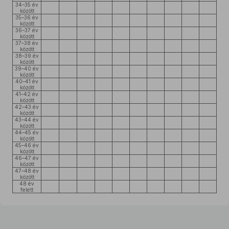
34–35 év
között
35–36 év
között
36–37 év
között
37–38 év
között
38–39 év
között
39–40 év
között
40–41 év
között
41–42 év
között
42–43 év
között
43–44 év
között
44–45 év
között
45–46 év
között
46–47 év
között
47–48 év
között
48 év
felett