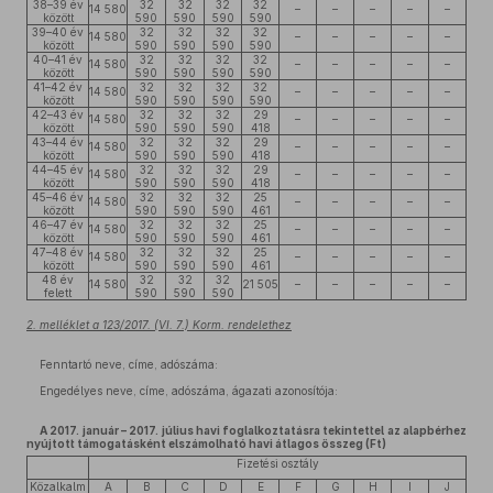
38–39 év
32
32
32
32
14 580
–
–
–
–
–
között
590
590
590
590
39–40 év
32
32
32
32
14 580
–
–
–
–
–
között
590
590
590
590
40–41 év
32
32
32
32
14 580
–
–
–
–
–
között
590
590
590
590
41–42 év
32
32
32
32
14 580
–
–
–
–
–
között
590
590
590
590
42–43 év
32
32
32
29
14 580
–
–
–
–
–
között
590
590
590
418
43–44 év
32
32
32
29
14 580
–
–
–
–
–
között
590
590
590
418
44–45 év
32
32
32
29
14 580
–
–
–
–
–
között
590
590
590
418
45–46 év
32
32
32
25
14 580
–
–
–
–
–
között
590
590
590
461
46–47 év
32
32
32
25
14 580
–
–
–
–
–
között
590
590
590
461
47–48 év
32
32
32
25
14 580
–
–
–
–
–
között
590
590
590
461
48 év
32
32
32
14 580
21 505
–
–
–
–
–
felett
590
590
590
2. melléklet a 123/2017. (VI. 7.) Korm. rendelethez
Fenntartó neve, címe, adószáma:
Engedélyes neve, címe, adószáma, ágazati azonosítója:
A 2017. január – 2017. július havi foglalkoztatásra tekintettel az alapbérhez
nyújtott támogatásként elszámolható havi átlagos összeg (Ft)
Fizetési osztály
Közalkalm
A
B
C
D
E
F
G
H
I
J