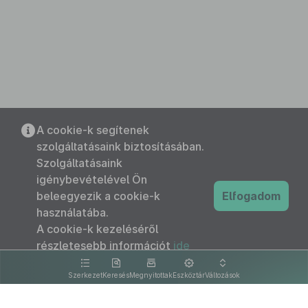
A cookie-k segítenek
szolgáltatásaink biztosításában.
Szolgáltatásaink
igénybevételével Ön
beleegyezik a cookie-k
Elfogadom
használatába.
A cookie-k kezeléséről
részletesebb információt
ide
kattintva olvashat.
Szerkezet
Keresés
Megnyitottak
Eszköztár
Változások