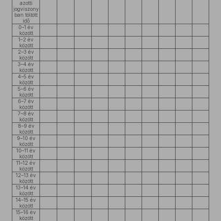
azotti
jogviszony
ban töltött
idő
0–1 év
között
1–2 év
között
2–3 év
között
3–4 év
között
4–5 év
között
5–6 év
között
6–7 év
között
7–8 év
között
8–9 év
között
9–10 év
között
10–11 év
között
11–12 év
között
12–13 év
között
13–14 év
között
14–15 év
között
15–16 év
között