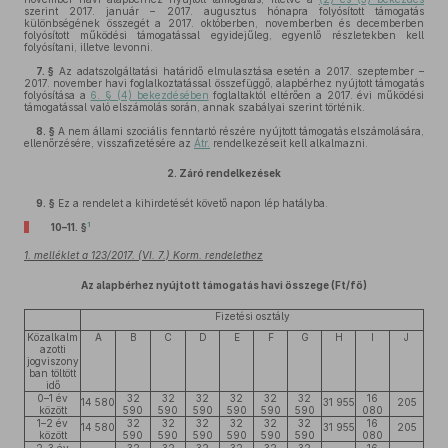
szerint 2017. január – 2017. augusztus hónapra folyósított támogatás
különbségének összegét a 2017. októberben, novemberben és decemberben
folyósított működési támogatással egyidejűleg, egyenlő részletekben kell
folyósítani, illetve levonni.
7. §
Az adatszolgáltatási határidő elmulasztása esetén a 2017. szeptember –
2017. november havi foglalkoztatással összefüggő, alapbérhez nyújtott támogatás
folyósítása a
6. § (4) bekezdésében
foglaltaktól eltérően a 2017. évi működési
támogatással való elszámolás során, annak szabályai szerint történik.
8. §
A nem állami szociális fenntartó részére nyújtott támogatás elszámolására,
ellenőrzésére, visszafizetésére az
Átr.
rendelkezéseit kell alkalmazni.
2.
Záró rendelkezések
9. §
Ez a rendelet a kihirdetését követő napon lép hatályba.
1
10–11. §
1. melléklet a 123/2017. (VI. 7.) Korm. rendelethez
Az alapbérhez nyújtott támogatás havi összege (Ft/fő)
Fizetési osztály
Közalkalm
A
B
C
D
E
F
G
H
I
J
azotti
jogviszony
ban töltött
idő
0–1 év
32
32
32
32
32
32
16
14 580
31 955
205
között
590
590
590
590
590
590
080
1–2 év
32
32
32
32
32
32
16
14 580
31 955
205
között
590
590
590
590
590
590
080