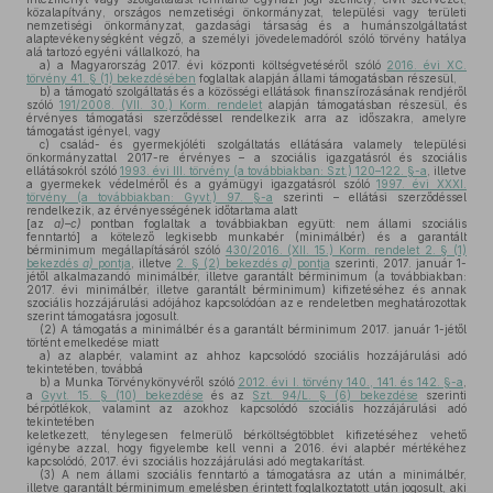
közalapítvány, országos nemzetiségi önkormányzat, települési vagy területi
nemzetiségi önkormányzat, gazdasági társaság és a humánszolgáltatást
alaptevékenységként végző, a személyi jövedelemadóról szóló törvény hatálya
alá tartozó egyéni vállalkozó, ha
a)
a Magyarország 2017. évi központi költségvetéséről szóló
2016. évi XC.
törvény 41. § (1) bekezdésében
foglaltak alapján állami támogatásban részesül,
b)
a támogató szolgáltatás és a közösségi ellátások finanszírozásának rendjéről
szóló
191/2008. (VII. 30.) Korm. rendelet
alapján támogatásban részesül, és
érvényes támogatási szerződéssel rendelkezik arra az időszakra, amelyre
támogatást igényel, vagy
c)
család- és gyermekjóléti szolgáltatás ellátására valamely települési
önkormányzattal 2017-re érvényes – a szociális igazgatásról és szociális
ellátásokról szóló
1993. évi III. törvény (a továbbiakban: Szt.) 120–122. §-a
, illetve
a gyermekek védelméről és a gyámügyi igazgatásról szóló
1997. évi XXXI.
törvény (a továbbiakban: Gyvt.) 97. §-a
szerinti – ellátási szerződéssel
rendelkezik, az érvényességének időtartama alatt
[az
a)–c)
pontban foglaltak a továbbiakban együtt: nem állami szociális
fenntartó] a kötelező legkisebb munkabér (minimálbér) és a garantált
bérminimum megállapításáról szóló
430/2016. (XII. 15.) Korm. rendelet 2. § (1)
bekezdés
a)
pontja
, illetve
2. § (2) bekezdés
a)
pontja
szerinti, 2017. január 1-
jétől alkalmazandó minimálbér, illetve garantált bérminimum (a továbbiakban:
2017. évi minimálbér, illetve garantált bérminimum) kifizetéséhez és annak
szociális hozzájárulási adójához kapcsolódóan az e rendeletben meghatározottak
szerint támogatásra jogosult.
(2)
A támogatás a minimálbér és a garantált bérminimum 2017. január 1-jétől
történt emelkedése miatt
a)
az alapbér, valamint az ahhoz kapcsolódó szociális hozzájárulási adó
tekintetében, továbbá
b)
a Munka Törvénykönyvéről szóló
2012. évi I. törvény 140., 141. és 142. §-a
,
a
Gyvt. 15. § (10) bekezdése
és az
Szt. 94/L. § (6) bekezdése
szerinti
bérpótlékok, valamint az azokhoz kapcsolódó szociális hozzájárulási adó
tekintetében
keletkezett, ténylegesen felmerülő bérköltségtöbblet kifizetéséhez vehető
igénybe azzal, hogy figyelembe kell venni a 2016. évi alapbér mértékéhez
kapcsolódó, 2017. évi szociális hozzájárulási adó megtakarítást.
(3)
A nem állami szociális fenntartó a támogatásra az után a minimálbér,
illetve garantált bérminimum emelésben érintett foglalkoztatott után jogosult, aki