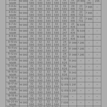
2–3 év
32
32
32
32
32
32
16
14 580
31 955
205
között
590
590
590
590
590
590
080
3–4 év
32
32
32
32
32
29
23
14 580
7 965
–
között
590
590
590
590
590
485
732
4–5 év
32
32
32
32
32
29
23
14 580
7 965
–
között
590
590
590
590
590
485
732
5–6 év
32
32
32
32
32
29
23
14 580
7 965
–
között
590
590
590
590
590
485
732
6–7 év
32
32
32
32
30
23
14 580
15 509
–
–
között
590
590
590
590
247
436
7–8 év
32
32
32
32
30
23
14 580
15 509
–
–
között
590
590
590
590
247
436
8–9 év
32
32
32
32
30
23
14 580
15 509
–
–
között
590
590
590
590
247
436
9–10 év
32
32
32
32
24
14 580
17 388
7 285
–
–
között
590
590
590
590
437
10–11 év
32
32
32
32
24
14 580
17 388
7 285
–
–
között
590
590
590
590
437
11–12 év
32
32
32
32
24
14 580
17 388
7 285
–
–
között
590
590
590
590
437
12–13 év
32
32
32
32
18
14 580
11 340
–
–
–
között
590
590
590
590
626
13–14 év
32
32
32
32
18
14 580
11 340
–
–
–
között
590
590
590
590
626
14–15 év
32
32
32
32
18
14 580
11 340
–
–
–
között
590
590
590
590
626
15–16 év
32
32
32
32
14 580
12 816
5 291
–
–
–
között
590
590
590
590
16–17 év
32
32
32
32
14 580
12 816
5 291
–
–
–
között
590
590
590
590
17–18 év
32
32
32
32
14 580
12 816
5 291
–
–
–
között
590
590
590
590
18–19 év
32
32
32
32
14 580
7 006
–
–
–
–
között
590
590
590
590
19–20 év
32
32
32
32
14 580
7 006
–
–
–
–
között
590
590
590
590