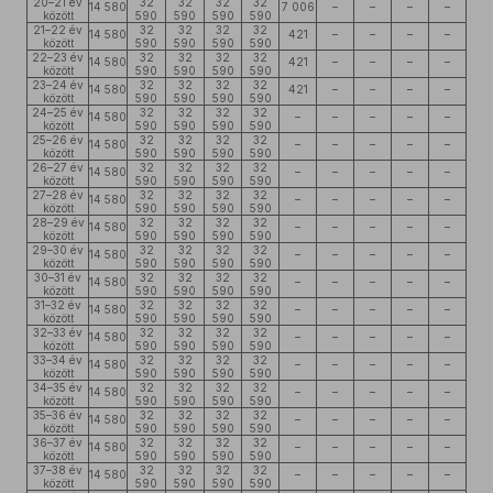
20–21 év
32
32
32
32
14 580
7 006
–
–
–
–
között
590
590
590
590
21–22 év
32
32
32
32
14 580
421
–
–
–
–
között
590
590
590
590
22–23 év
32
32
32
32
14 580
421
–
–
–
–
között
590
590
590
590
23–24 év
32
32
32
32
14 580
421
–
–
–
–
között
590
590
590
590
24–25 év
32
32
32
32
14 580
–
–
–
–
–
között
590
590
590
590
25–26 év
32
32
32
32
14 580
–
–
–
–
–
között
590
590
590
590
26–27 év
32
32
32
32
14 580
–
–
–
–
–
között
590
590
590
590
27–28 év
32
32
32
32
14 580
–
–
–
–
–
között
590
590
590
590
28–29 év
32
32
32
32
14 580
–
–
–
–
–
között
590
590
590
590
29–30 év
32
32
32
32
14 580
–
–
–
–
–
között
590
590
590
590
30–31 év
32
32
32
32
14 580
–
–
–
–
–
között
590
590
590
590
31–32 év
32
32
32
32
14 580
–
–
–
–
–
között
590
590
590
590
32–33 év
32
32
32
32
14 580
–
–
–
–
–
között
590
590
590
590
33–34 év
32
32
32
32
14 580
–
–
–
–
–
között
590
590
590
590
34–35 év
32
32
32
32
14 580
–
–
–
–
–
között
590
590
590
590
35–36 év
32
32
32
32
14 580
–
–
–
–
–
között
590
590
590
590
36–37 év
32
32
32
32
14 580
–
–
–
–
–
között
590
590
590
590
37–38 év
32
32
32
32
14 580
–
–
–
–
–
között
590
590
590
590