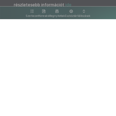
részletesebb információt
ide
kattintva olvashat.
Szerkezet
Keresés
Megnyitottak
Eszköztár
Változások
Kapcsolat
Felhasználási feltételek
PDF
Akadálymentesítési nyilatkozat
Adatkezelési tájékoztató