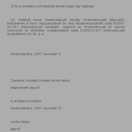
(1) Ez a rendelet a kihirdetését követő napon lép hatályba.
(2) Hatályát veszti Karancslapujtő Község Önkormányzata Képviselő-
testületének a helyi népszavazásról és népi kezdeményezésről szóló 8/2007.
(IX.26.) önkormányzati rendelete, valamint az Önkormányzat és szervei
Szervezeti és Működési Szabályzatáról szóló 5/2013.(V.30.) önkormányzati
rendeletének 34-36. §-a.
Karancsberény, 2017. november 9.
Csabainé Freistág Erzsébet Lantos Ibolya
polgármester jegyző
A rendelet kihirdetve:
Karancsberény, 2017. november 10.
Lantos Ibolya
jegyző