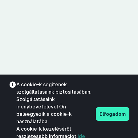
A cookie-k segítenek
szolgáltatásaink biztosításában.
Szolgáltatásaink
igénybevételével Ön
beleegyezik a cookie-k
Elfogadom
használatába.
A cookie-k kezeléséről
részletesebb információt
ide