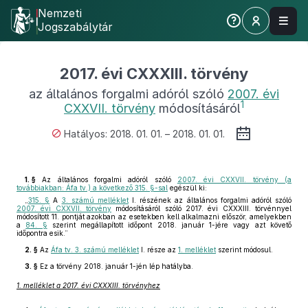
Nemzeti
Jogszabálytár
2017. évi CXXXIII. törvény
az általános forgalmi adóról szóló
2007. évi
1
CXXVII. törvény
módosításáról
Hatályos: 2018. 01. 01. – 2018. 01. 01.
1. §
Az általános forgalmi adóról szóló
2007. évi CXXVII. törvény (a
továbbiakban: Áfa tv.) a következő 315. §-sal
egészül ki:
„
315. §
A
3. számú melléklet
I. részének az általános forgalmi adóról szóló
2007. évi CXXVII. törvény
módosításáról szóló 2017. évi CXXXIII. törvénnyel
módosított 11. pontját azokban az esetekben kell alkalmazni először, amelyekben
a
84. §
szerint megállapított időpont 2018. január 1-jére vagy azt követő
időpontra esik.”
2. §
Az
Áfa tv. 3. számú melléklet
I. része az
1. melléklet
szerint módosul.
3. §
Ez a törvény 2018. január 1-jén lép hatályba.
1. melléklet a 2017. évi CXXXIII. törvényhez