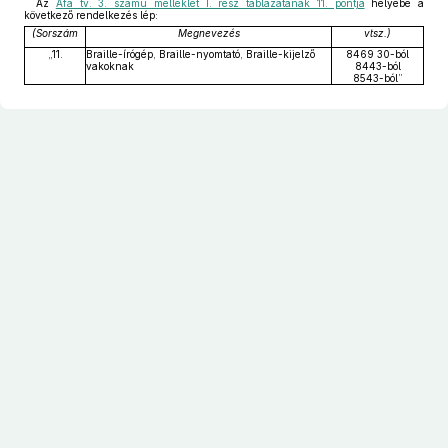
Az
Áfa tv. 3. számú melléklet I. rész táblázatának 11. pontja
helyébe a
következő rendelkezés lép:
(Sorszám
Megnevezés
vtsz.)
„11.
Braille-írógép, Braille-nyomtató, Braille-kijelző
8469 30-ból
vakoknak
8443-ból
8543-ból”