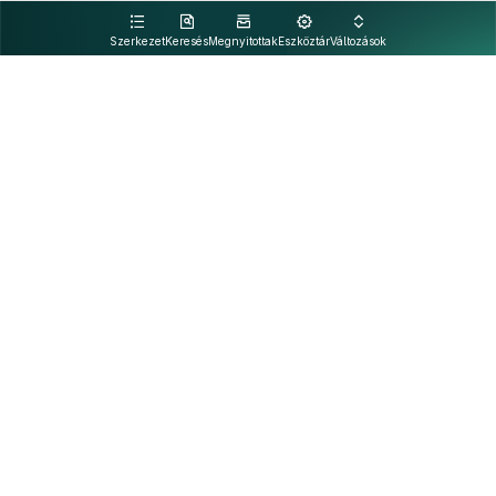
kattintva olvashat.
Szerkezet
Keresés
Megnyitottak
Eszköztár
Változások
Kapcsolat
Felhasználási feltételek
PDF
Akadálymentesítési nyilatkozat
Adatkezelési tájékoztató