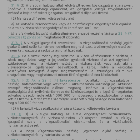
31. §
(1) A vízügyi hatóság által lefolytatott egyes közigazgatási eljárásokért
(ideértve a szakhatósági eljárásokat, az igazgatási jellegű szolgáltatásokat,
továbbá a bejelentéseket) igazgatási szolgáltatási díjat kell fizetni.
(2) Mentes a díjfizetési kötelezettség alól
a)
az öntözési berendezések vagy az öntözőtelepek engedélyezési eljárása,
ha arra a vízhasználat engedélyezése keretében kerül sor;
b)
a vízkivételt biztosító vízilétesítmények engedélyezési eljárása a
29. § (7)
bekezdés b) pontjában
meghatározott időpontig.
31/A. §
A vízügyi igazgatási szerveknek – a vízgazdálkodási hatósági jogkör
gyakorlásáról szóló kormányrendeletben meghatározott tevékenységek esetében
– nem kell igazgatási szolgáltatási díjat fizetniük.
32. §
Ha a vizek mennyiségi védelme, a vizek kártételeinek elhárítása, a
károk megelőzése vagy a jogszerűen gyakorolt vízhasználat azt egyébként
szükségessé teszi, a vízügyi hatóság a vízhasználót, vagy azt, aki a
vízviszonyokba jogellenesen beavatkozott, a káros, illetve a károsodás
veszélyével fenyegető állapot megszüntetésére, a szükséges vízimunka
elvégzésére vagy meghatározott módon történő gyakorlására kötelezheti.
32/A. § (1) Aki a 29. § (4) bekezdésében
foglaltakon túl jogszabályban,
hatósági határozatban vagy közvetlenül alkalmazandó közösségi jogi aktusban
szereplő vízgazdálkodási előírást megszeg, ideértve a vízgazdálkodási
adatszolgáltatási, nyilvántartás-vezetési kötelezettséget is, a jogsértő magatartás
súlyához igazodó, legfeljebb 1 000 000 forint összegű vízgazdálkodási bírságot
köteles fizetni. A természetes személyre kiszabott bírság összege nem haladhatja
meg a 300 000 forintot.
(2) A behajtott vízgazdálkodási bírság a központi költségvetés bevétele.
33. §
(1) A vízügyi hatóság az általa engedélyezett vízimunkákról,
vízilétesítményekről és vízhasználatokról vízikönyvet, továbbá a vízügyi
igazgatási szerv a vízgazdálkodási objektumokról és a vízkészletről
nyilvántartást vezet.
(2) A helyi vízgazdálkodási hatósági jogkörben eljáró hatóság a
vízilétesítményekről nyilvántartást vezet.