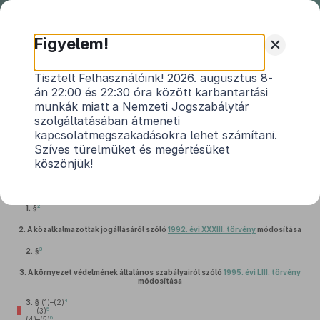
Nemzeti
Jogszabálytár
+
Figyelem!
2017. évi CXXXIV. törvény
Tisztelt Felhasználóink! 2026. augusztus 8-
án 22:00 és 22:30 óra között karbantartási
a belügyi feladatokat érintő és más kapcsolódó
munkák miatt a Nemzeti Jogszabálytár
1
törvények módosításáról
szolgáltatásában átmeneti
kapcsolatmegszakadásokra lehet számítani.
Hatályos: 2020. 01. 02. – 2023. 12. 31.
Szíves türelmüket és megértésüket
köszönjük!
1.
Az illetékekről szóló
1990. évi XCIII. törvény
módosítása
2
1. §
2.
A közalkalmazottak jogállásáról szóló
1992. évi XXXIII. törvény
módosítása
3
2. §
3.
A környezet védelmének általános szabályairól szóló
1995. évi LIII. törvény
módosítása
4
3. §
(1)–(2)
5
(3)
6
(4)–(5)