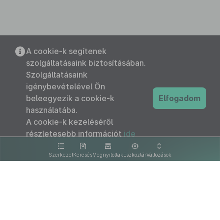
A cookie-k segítenek
szolgáltatásaink biztosításában.
Szolgáltatásaink
igénybevételével Ön
beleegyezik a cookie-k
Elfogadom
használatába.
A cookie-k kezeléséről
részletesebb információt
ide
kattintva olvashat.
Szerkezet
Keresés
Megnyitottak
Eszköztár
Változások