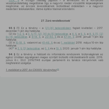
33/A. §
A vízügyi hatóság jogosult – a természeti és a környezeti
veszélyeztetettség megelőzése (így a nagyvízi meder vízszállító képességének
megőrzése, az árvizek levezetésének biztosítása) érdekében – a nagyvízi
mederben telekalakítási, illetve építési tilalmat elrendelni.
27. Záró rendelkezések
”
93. §
(1)
Ez a törvény – a
(2)–(4) bekezdésben
foglalt kivétellel – 2017.
december 1-jén lép hatályba.
(2)
Az
1–2. §
, a
3. § (1), (2), (4) és (5) bekezdése
, a
4. §
, a
6. §
, a
8. § (1), (2)
és (4) bekezdése
, a
9–14. §
, a
20–40. §
és a
47–91. §
2018. január 1-jén lép
hatályba.
(3)
A
15–18. §
, valamint az
41–46. §
és az
1. melléklet
2018. május 10-én lép
hatályba.
95
(4)
A
3. § (3) bekezdése
, az
5. §
és a
19. §
2020. január 1-jén lép hatályba.
94. §
Ez a törvény a hálózati és információs rendszerek biztonságának az
egész Unióban egységesen magas szintjét biztosító intézkedésekről szóló, 2016.
július 6-i, (EU) 2016/1148 európai parlamenti és tanácsi irányelvnek való
megfelelést szolgálja.
96
1. melléklet a 2017. évi CXXXIV. törvényhez