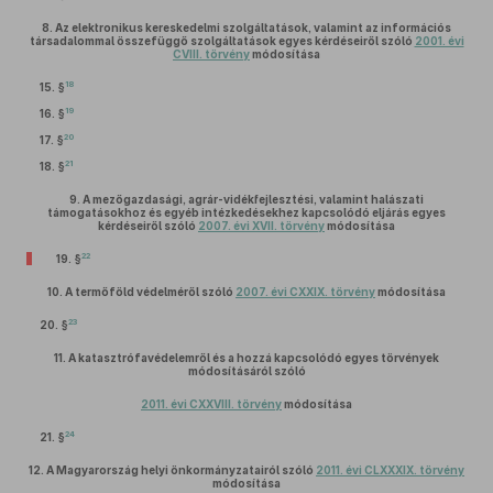
8.
Az elektronikus kereskedelmi szolgáltatások, valamint az információs
társadalommal összefüggő szolgáltatások egyes kérdéseiről szóló
2001. évi
CVIII. törvény
módosítása
18
15. §
19
16. §
20
17. §
21
18. §
9.
A mezőgazdasági, agrár-vidékfejlesztési, valamint halászati
támogatásokhoz és egyéb intézkedésekhez kapcsolódó eljárás egyes
kérdéseiről szóló
2007. évi XVII. törvény
módosítása
22
19. §
10.
A termőföld védelméről szóló
2007. évi CXXIX. törvény
módosítása
23
20. §
11.
A katasztrófavédelemről és a hozzá kapcsolódó egyes törvények
módosításáról szóló
2011. évi CXXVIII. törvény
módosítása
24
21. §
12.
A Magyarország helyi önkormányzatairól szóló
2011. évi CLXXXIX. törvény
módosítása