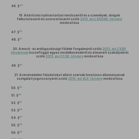
49
46. §
19.
A körözési nyilvántartási rendszerről és a személyek, dolgok
felkutatásáról és azonosításáról szóló
2013. évi LXXXVIII. törvény
módosítása
50
47. §
51
48. §
20.
A mező- és erdőgazdasági földek forgalmáról szóló
2013. évi CXXII.
törvénnyel
összefüggő egyes rendelkezésekről és átmeneti szabályokról
szóló
2013. évi CCXII. törvény
módosítása
52
49. §
21.
A rendvédelmi feladatokat ellátó szervek hivatásos állományának
szolgálati jogviszonyáról szóló
2015. évi XLII. törvény
módosítása
53
50. §
54
51. §
55
52. §
56
53. §
57
54. §
58
55. §
59
56. §