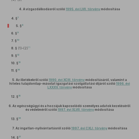
4.
A vízgazdálkodásról szóló
1995. évi LVII. törvény
módosítása
7
4. §
8
5. §
9
6. §
10
7. §
11
8. §
(1)–(2)
12
9. §
13
10. §
14
11. §
5.
Az illetékekről szóló
1990. évi XCIII. törvény
módosításáról, valamint a
hiteles tulajdonilap-másolat igazgatási szolgáltatási díjáról szóló
1996. évi
LXXXV. törvény
módosítása
15
12. §
6.
Az egészségügyi és a hozzájuk kapcsolódó személyes adatok kezeléséről
és védelméről szóló
1997. évi XLVII. törvény
módosítása
16
13. §
7.
Az ingatlan-nyilvántartásról szóló
1997. évi CXLI. törvény
módosítása
17
14. §