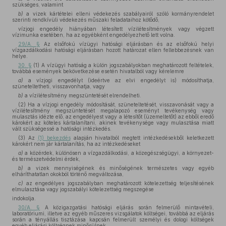
szükséges, valamint
b)
a vizek kártételei elleni védekezés szabályairól szóló kormányrendelet
szerinti rendkívüli védekezés műszaki feladataihoz kötődő,
vízjogi engedély hiányában létesített vízilétesítmények vagy végzett
vízimunka esetében, ha az egyébként engedélyezhető lett volna.
29/A. §
Az elsőfokú vízügyi hatósági eljárásban és az elsőfokú helyi
vízgazdálkodási hatósági eljárásban hozott határozat ellen fellebbezésnek van
helye.
30. §
(1) A vízügyi hatóság a külön jogszabályokban meghatározott feltételek,
továbbá események bekövetkezése esetén hivatalból vagy kérelemre
a)
a vízjogi engedélyt (ideértve az elvi engedélyt is) módosíthatja,
szüneteltetheti, visszavonhatja, vagy
b)
a vízilétesítmény megszüntetését elrendelheti.
(2) Ha a vízjogi engedély módosítását, szüneteltetését, visszavonását vagy a
vízilétesítmény megszüntetését megalapozó eseményt tevékenység vagy
mulasztás idézte elő, az engedélyest vagy a létesítőt (üzemeltetőt) az ebből eredő
károkért az köteles kártalanítani, akinek tevékenysége vagy mulasztása miatt
vált szükségessé a hatósági intézkedés.
(3) Az
(1) bekezdés
alapján hivatalból megtett intézkedésekből keletkezett
károkért nem jár kártalanítás, ha az intézkedéseket
a)
a közérdek, különösen a vízgazdálkodási, a közegészségügyi, a környezet-
és természetvédelmi érdek,
b)
a vizek mennyiségének és minőségének természetes vagy egyéb
elháríthatatlan okokból történő megváltozása,
c)
az engedélyes jogszabályban meghatározott kötelezettség teljesítésének
elmulasztása vagy jogszabályi kötelezettség megszegése
indokolja.
30/A. §
A közigazgatási hatósági eljárás során felmerülő mintavételi,
laboratóriumi, illetve az egyéb műszeres vizsgálatok költségei, továbbá az eljárás
során a tényállás tisztázása kapcsán felmerült személyi és dologi költségek
egyéb eljárási költségnek minősülnek.