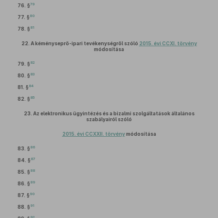
79
76. §
80
77. §
81
78. §
22.
A kéményseprő-ipari tevékenységről szóló
2015. évi CCXI. törvény
módosítása
82
79. §
83
80. §
84
81. §
85
82. §
23.
Az elektronikus ügyintézés és a bizalmi szolgáltatások általános
szabályairól szóló
2015. évi CCXXII. törvény
módosítása
86
83. §
87
84. §
88
85. §
89
86. §
90
87. §
91
88. §
92