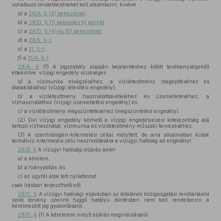
vonatkozó rendelkezéseket kell alkalmazni, kivéve
a)
a
28/A. § (2) bekezdését
,
b)
a
28/D. § (1) bekezdés b) pontját
,
c)
a
28/D. § (4) és (5) bekezdését
,
d)
a
28/E. §-t
,
e)
a
31. §-t
,
f)
a
31/A. §-t
.
28/A. §
(1) A jogszabály alapján bejelentéshez kötött tevékenységektől
eltekintve, vízjogi engedély szükséges
a)
a vízimunka elvégzéséhez, a vízilétesítmény megépítéséhez és
átalakításához (vízjogi létesítési engedély),
b)
a vízilétesítmény használatbavételéhez és üzemeltetéséhez, a
vízhasználathoz (vízjogi üzemeltetési engedély) és
c)
a vízilétesítmény megszüntetéséhez (megszüntetési engedély).
(2) Elvi vízjogi engedély kérhető a vízjogi engedélyezési kötelezettség alá
tartozó vízhasználat, vízimunka és vízilétesítmény műszaki tervezéséhez.
(3) A szénhidrogén-kitermelési céllal mélyített, de arra alkalmatlan kutak
termálvíz-kitermelési célú hasznosítására a vízügyi hatóság ad engedélyt.
28/B. §
A vízügyi hatósági eljárás során
a)
a kérelem,
b)
a hiánypótlás, és
c)
az ügyfél által tett nyilatkozat
csak írásban terjeszthető elő.
28/C. §
A vízügyi hatósági eljárásban az általános közigazgatási rendtartásról
szóló törvény szerinti függő hatályú döntésben nem kell rendelkezni a
kérelmezett jog gyakorlásáról.
28/D. §
(1) A kérelemre indult eljárás megindulásáról