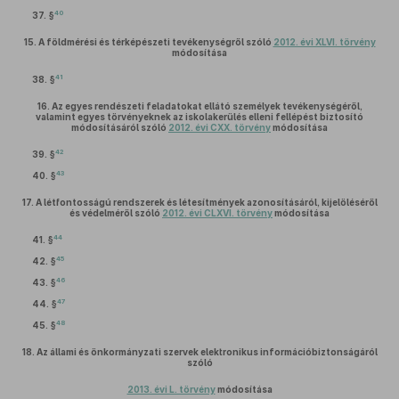
40
37. §
15.
A földmérési és térképészeti tevékenységről szóló
2012. évi XLVI. törvény
módosítása
41
38. §
16.
Az egyes rendészeti feladatokat ellátó személyek tevékenységéről,
valamint egyes törvényeknek az iskolakerülés elleni fellépést biztosító
módosításáról szóló
2012. évi CXX. törvény
módosítása
42
39. §
43
40. §
17.
A létfontosságú rendszerek és létesítmények azonosításáról, kijelöléséről
és védelméről szóló
2012. évi CLXVI. törvény
módosítása
44
41. §
45
42. §
46
43. §
47
44. §
48
45. §
18.
Az állami és önkormányzati szervek elektronikus információbiztonságáról
szóló
2013. évi L. törvény
módosítása