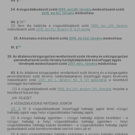
89. §
24.
A vízgazdálkodásról szóló
1995. évi LVII. törvény
módosításáról szóló
2016. évi XLI. törvény
módosítása
93
90. §
(1)
(2)
Nem lép hatályba a vízgazdálkodásról szóló
1995. évi LVII. törvény
módosításáról szóló
2016. évi XLI. törvény 15. § a) pontja
.
25.
A hivatalos statisztikáról szóló
2016. évi CLV. törvény
módosítása
94
91. §
26.
Az általános közigazgatási rendtartásról szóló törvény és a közigazgatási
perrendtartásról szóló törvény hatálybalépésével összefüggő egyes
törvények módosításáról szóló
2017. évi L. törvény
módosítása
92. §
Az általános közigazgatási rendtartásról szóló törvény és a közigazgatási
perrendtartásról szóló törvény hatálybalépésével összefüggő egyes törvények
módosításáról szóló
2017. évi L. törvény 83. § (2) bekezdése
a következő
szöveggel lép hatályba:
„(2) A vízgazdálkodásról szóló
1995. évi LVII. törvény VIII. Fejezete
helyébe a
következő fejezet lép:
„VIII. FEJEZET
A VÍZGAZDÁLKODÁSI HATÓSÁGI JOGKÖR
28. §
(1) A vízgazdálkodással összefüggő hatósági jogkör lehet vízügyi
hatósági jogkör vagy helyi vízgazdálkodási hatósági jogkör.
(2) A vízügyi hatósági jogkörben – vízügyi hatósági eljárás keretében – a
vízügyi hatóság, a helyi vízgazdálkodási hatósági jogkörben – helyi
vízgazdálkodási hatósági eljárás keretében – a vízgazdálkodási hatósági jogkör
gyakorlásáról szóló kormányrendelet szerinti szerv jár el.
(3) A helyi vízgazdálkodási hatósági eljárásban a vízügyi hatósági eljárásra