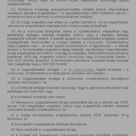
vízminőség, felszín alatti és felszíni vizek védelmével összefüggő egyéb
szabályozásnak.
(2) Termálvíz kizárólag energiahasznosítás céljából történő kitermelésére
vonatkozó létesítési engedélyben – a jogszabályokban előírt feltételek szerint –
rendelkezni kell a kitermelt víz elhelyezésének módjáról.
(3) Új vízjogi engedély csak abban az esetben adható ki, ha az engedélyesek
számára az engedélyben meghatározott vízmennyiség biztosítható.
(4) Ha a vízimunka elvégzése, illetve a vízilétesítmény megépítése vagy
átalakítása végleges hatósági engedély nélkül, vagy a végleges hatósági
engedélytől eltérően történt, a létesítő részére az üzemeltetési engedély kiadása
megtagadható. Amennyiben a vízügyi hatóság a vízimunka, vízilétesítmény
megvizsgálása után – az eset összes körülményeire is figyelemmel – a létesítő
részére a fennmaradási engedélyt utólag megadja, egyidejűleg vízgazdálkodási
bírság megfizetését kell előírni. A bírság az engedély nélkül létrehozott építmény
értékének 80%-áig, engedély nélküli vízimunka vagy vízhasználat esetén 1
000 000 forintig terjedhet. A természetes személyre kiszabott bírság összege
nem haladhatja meg a 300 000 forintot.
(5) A vízgazdálkodási bírságot – a
(6) bekezdésben
foglalt kivétellel – a
vízimunka, vízilétesítmény kivitelezőjével szemben kell kiszabni.
(6) A vízgazdálkodási bírságot a vízimunka, vízilétesítmény létesítőjével
szemben kell kiszabni, ha
a)
a kivitelező kétséget kizáróan bizonyítja, hogy a jogellenes létesítésért való
felelősség nem őt terheli, vagy
b)
a kivitelező személye nem ismert.
(7) Mentesül a vízgazdálkodási bírság megfizetése alól az a létesítő, aki 2018.
január 1-jét megelőzően engedély nélkül vagy engedélytől eltérően létesített
vízkivételt biztosító vízilétesítményt, ha
a)
a vízjogi fennmaradási engedélyezési eljárást 2018. december 31-ig
kérelmezi, és
b)
az engedély megadásának feltételei fennállnak.
(8) Nem szabható ki vízgazdálkodási bírság
a)
a vizeket érő balesetszerű szennyezés azonnali elhárítása érdekében