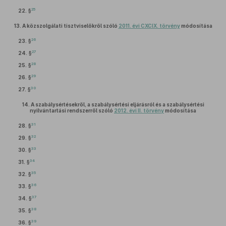
25
22. §
13.
A közszolgálati tisztviselőkről szóló
2011. évi CXCIX. törvény
módosítása
26
23. §
27
24. §
28
25. §
29
26. §
30
27. §
14.
A szabálysértésekről, a szabálysértési eljárásról és a szabálysértési
nyilvántartási rendszerről szóló
2012. évi II. törvény
módosítása
31
28. §
32
29. §
33
30. §
34
31. §
35
32. §
36
33. §
37
34. §
38
35. §
39
36. §