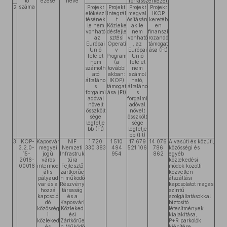
tó
ezése
neve
forrásszerkezet
száma
2
Projekt
Projekt
Projekt
Projekt
.
előkészí
Integrál
megval
IKOP
tésének
t
ósításán
keretéb
le nem
Közleke
ak le
en
vonható
désfejle
nem
finanszí
, az
sztési
vonható
rozandó
Európai
Operatí
, az
támogat
Unió
v
Európai
ása (Ft)
felé el
Program
Unió
nem
(a
felé el
számolh
további
nem
ató
akban:
számol
általáno
IKOP)
ható,
s
támogat
általáno
forgalmi
ása (Ft)
s
adóval
forgalmi
növelt
adóval
összkölt
növelt
sége
összkölt
legfelje
sége
bb (Ft)
legfelje
bb (Ft)
3
IKOP-
Kaposvár
NIF
1 720
1 510
17 679
14 076
A vasúti és közúti,
.
3.2.0-
megyei
Nemzeti
330 383
494
521 106
786
közösségi és
15-
jogú
Infrastruk
954
862
egyéb
2016-
város
túra
közlekedési
00016
intermod
Fejlesztő
módok közötti
ális
zártkörűe
közvetlen
pályaud
n működő
átszállási
var és a
Részvény
kapcsolatot magas
hozzá
társaság
szintű
kapcsoló
és a
szolgáltatásokkal
dó
Kaposvári
biztosító
közösség
Közleked
létesítmények
i
ési
kialakítása,
közleked
Zártkörűe
P+R parkolók
és
n Működő
kiépítése.