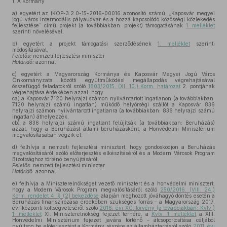
1.
A Kormány
a)
egyetért az IKOP-3.2.0-15-2016-00016 azonosító számú, „Kaposvár megyei
jogú város intermodális pályaudvar és a hozzá kapcsolódó közösségi közlekedés
fejlesztése” című projekt (a továbbiakban: projekt) támogatásának
1. melléklet
szerinti növelésével,
b)
egyetért a projekt támogatási szerződésének
1. melléklet
szerinti
módosításával,
Felelős:
nemzeti fejlesztési miniszter
Határidő:
azonnal
c)
egyetért a Magyarország Kormánya és Kaposvár Megyei Jogú Város
Önkormányzata közötti együttműködési megállapodás végrehajtásával
összefüggő feladatokról szóló
1803/2015. (XI. 10.) Korm. határozat
2. pontjának
végrehajtása érdekében azzal, hogy
ca)
a Kaposvár 7120 helyrajzi számon nyilvántartott ingatlanon (a továbbiakban:
7120 helyrajzi számú ingatlan) működő helyőrségi szállót a Kaposvár 836
helyrajzi számon nyilvántartott ingatlanra (a továbbiakban: 836 helyrajzi számú
ingatlan) áthelyezzék,
cb)
a 836 helyrajzi számú ingatlant felújítsák (a továbbiakban: Beruházás)
azzal, hogy a Beruházást állami beruházásként, a Honvédelmi Minisztérium
megvalósításában végzik el,
d)
felhívja a nemzeti fejlesztési minisztert, hogy gondoskodjon a Beruházás
megvalósításáról szóló előterjesztés elkészítéséről és a Modern Városok Program
Bizottsághoz történő benyújtásáról,
Felelős:
nemzeti fejlesztési miniszter
Határidő:
azonnal
e)
felhívja a Miniszterelnökséget vezető minisztert és a honvédelmi minisztert,
hogy a Modern Városok Program megvalósításáról szóló
250/2016. (VIII. 24.)
Korm. rendelet 4. § (2) bekezdése
alapján meghozott jóváhagyó döntés esetén a
Beruházás finanszírozása érdekében szükséges forrás – a Magyarország 2017.
évi központi költségvetéséről szóló
2016. évi XC. törvény (a továbbiakban: Kvtv.)
1. melléklet
XI. Miniszterelnökség fejezet terhére, a
Kvtv. 1. melléklet
a XIII.
Honvédelmi Minisztérium fejezet javára történő – átcsoportosítása céljából
nyújtson be előterjesztést a Kormány részére az államháztartásról szóló
2011. évi