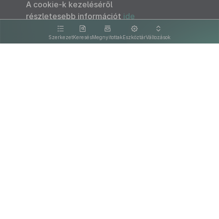
A cookie-k kezeléséről
részletesebb információt
ide
kattintva olvashat.
Szerkezet
Keresés
Megnyitottak
Eszköztár
Változások
Kapcsolat
Felhasználási feltételek
PDF
Akadálymentesítési nyilatkozat