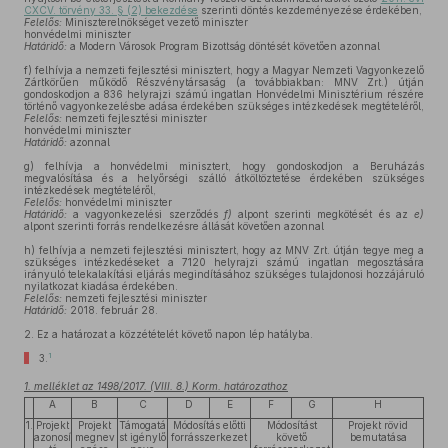
CXCV. törvény 33. § (2) bekezdése
szerinti döntés kezdeményezése érdekében,
Felelős:
Miniszterelnökséget vezető miniszter
honvédelmi miniszter
Határidő:
a Modern Városok Program Bizottság döntését követően azonnal
f)
felhívja a nemzeti fejlesztési minisztert, hogy a Magyar Nemzeti Vagyonkezelő
Zártkörűen működő Részvénytársaság (a továbbiakban: MNV Zrt.) útján
gondoskodjon a 836 helyrajzi számú ingatlan Honvédelmi Minisztérium részére
történő vagyonkezelésbe adása érdekében szükséges intézkedések megtételéről,
Felelős:
nemzeti fejlesztési miniszter
honvédelmi miniszter
Határidő:
azonnal
g)
felhívja a honvédelmi minisztert, hogy gondoskodjon a Beruházás
megvalósítása és a helyőrségi szálló átköltöztetése érdekében szükséges
intézkedések megtételéről,
Felelős:
honvédelmi miniszter
Határidő:
a vagyonkezelési szerződés
f)
alpont szerinti megkötését és az
e)
alpont szerinti forrás rendelkezésre állását követően azonnal
h)
felhívja a nemzeti fejlesztési minisztert, hogy az MNV Zrt. útján tegye meg a
szükséges intézkedéseket a 7120 helyrajzi számú ingatlan megosztására
irányuló telekalakítási eljárás megindításához szükséges tulajdonosi hozzájáruló
nyilatkozat kiadása érdekében.
Felelős:
nemzeti fejlesztési miniszter
Határidő:
2018. február 28.
2.
Ez a határozat a közzétételét követő napon lép hatályba.
1
3.
1. melléklet az 1498/2017. (VIII. 8.) Korm. határozathoz
A
B
C
D
E
F
G
H
1.
Projekt
Projekt
Támogatá
Módosítás előtti
Módosítást
Projekt rövid
azonosí
megnev
st igénylő
forrásszerkezet
követő
bemutatása