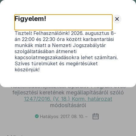
Nemzeti
Jogszabálytár
+
Figyelem!
1498/2017. (VIII. 8.) Korm. határozat
Tisztelt Felhasználóink! 2026. augusztus 8-
án 22:00 és 22:30 óra között karbantartási
az IKOP-3.2.0-15-2016-00016 azonosító számú
munkák miatt a Nemzeti Jogszabálytár
(„Kaposvár megyei jogú város intermodális
szolgáltatásában átmeneti
pályaudvar és a hozzá kapcsolódó közösségi
kapcsolatmegszakadásokra lehet számítani.
közlekedés fejlesztése” című) projekt
Szíves türelmüket és megértésüket
támogatásának növeléséről, a kaposvári
köszönjük!
helyőrségi szálló átköltöztetéséhez szükséges
forrás biztosításáról, valamint az Integrált
Közlekedésfejlesztési Operatív Program éves
fejlesztési keretének megállapításáról szóló
1247/2016. (V. 18.) Korm. határozat
módosításáról
Hatályos: 2017. 08. 10. –