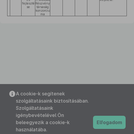
fejleszté
Részvény
se
társaság
konzorciu
ma
A cookie-k segítenek
szolgáltatásaink biztosításában.
Szolgáltatásaink
igénybevételével Ön
beleegyezik a cookie-k
Elfogadom
használatába.