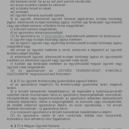
ab)
kamarai nevét, ha az az
aa)
pont szerinti névtől eltér,
ac)
anyja születési családi és utónevét,
ad)
születési helyét és idejét,
ae)
arcképét,
af)
ügyvédi kamarai azonosító számát;
b)
az ügyvéd, alkalmazott ügyvéd, kamarai jogtanácsos, európai közösségi
jogász, alkalmazott európai közösségi jogász, külföldi jogi tanácsadó, ügyvédjelölt
vagy jogi előadó kamarai működési forma megjelölését;
c)
a területi kamara megjelölését;
d)
az igazolvány okmányazonosítóját.
(2)
Az igazolvány az
(1) bekezdésben
meghatározott adatokon túl tartalmazza
a)
ügyvéd vagy európai közösségi jogász esetében
aa)
az egyéni ügyvéd vagy egyénileg tevékenykedő európai közösségi jogász
megjelölést vagy
ab)
annak az ügyvédi irodának a nevét, amelynek a tagjaként az ügyvédi
tevékenységet folytatja;
b)
alkalmazott ügyvéd, alkalmazott európai közösségi jogász és ügyvédjelölt
esetében az alkalmazó ügyvéd vagy ügyvédi iroda nevét;
c)
külföldi jogi tanácsadó esetében az együttműködő magyar ügyvéd vagy
ügyvédi iroda megjelölését.
(3)
Az igazolványon az „ÜGYVÉDI TEVÉKENYSÉGET GYAKORLÓ
IGAZOLVÁNYA” megnevezést kell feltüntetni.
3. §
(1)
Az ügyvédi tevékenység gyakorlására jogosult köteles
a)
az igazolványt megőrizni és tevékenysége gyakorlása során magánál
tartani,
b)
a területi kamarának haladéktalanul, de legkésőbb a tudomásszerzéstől
számított három munkanapon belül az igazolvány megrongálódását, elvesztését,
eltulajdonítását vagy megsemmisülését, az igazolvány adataiban bekövetkezett
változást bejelenteni, illetve a megrongálódott, az elveszett vagy eltulajdonított,
de később előkerült igazolványt átadni, és ezzel egyidejűleg – ha annak
feltételei fennállnak – új igazolványt kérni,
c)
a visszavont igazolványt a területi kamarának haladéktalanul átadni.
(2)
Az igazolvány másra át nem ruházható, letétbe nem helyezhető,
biztosítékul nem adható és nem fogadható el.
4. §
(1)
A Magyar Ügyvédi Kamara