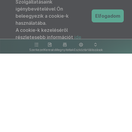
Szolgáltatásaink
igénybevételével Ön
beleegyezik a cookie-k
Elfogadom
használatába.
A cookie-k kezeléséről
részletesebb információt
ide
kattintva olvashat.
Szerkezet
Keresés
Megnyitottak
Eszköztár
Változások