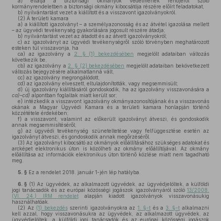
a)
ellátja a biztonsági okmányok védelmének rendjéről szóló
kormányrendeletben a biztonsági okmány kibocsátója részére előírt feladatokat,
b)
nyilvántartást vezet a kiállított és a visszavont igazolványokról.
(2)
A területi kamara
a)
a kiállított igazolványt – a személyazonosság és az átvétel igazolása mellett
– az ügyvédi tevékenység gyakorlására jogosult részére átadja;
b)
nyilvántartást vezet az átadott és az átvett igazolványokról;
c)
az igazolványt az ügyvédi tevékenységről szóló törvényben meghatározott
esteken túl visszavonja, ha
ca)
az igazolvány a
2. § (1) bekezdésében
megjelölt adataiban változás
következik be,
cb)
az igazolvány a
2. § (2) bekezdésében
megjelölt adataiban bekövetkezett
változás bejegyzésére alkalmatlanná vált,
cc)
az igazolvány megrongálódott,
cd)
az igazolvány elveszett, eltulajdonították, vagy megsemmisült;
d)
új igazolvány kiállításáról gondoskodik, ha az igazolvány visszavonására a
ca)–cd)
alpontban foglaltak miatt került sor;
e)
intézkedik a visszavont igazolvány okmányazonosítójának és a visszavonás
okának a Magyar Ügyvédi Kamara és a területi kamara honlapján történő
közzététele érdekében;
f)
a visszavont, valamint az előkerült igazolványt átveszi, és gondoskodik
annak megsemmisítéséről;
g)
az ügyvédi tevékenység szüneteltetése vagy felfüggesztése esetén az
igazolványt átveszi, és gondoskodik annak megőrzéséről.
(3)
Az igazolványt kibocsátó az okmányok előállításához szükséges adatokat és
arcképet elektronikus úton is közölheti az okmány előállítójával. Az okmány
előállítása az információk elektronikus úton történő közlése miatt nem tagadható
meg.
5. §
Ez a rendelet 2018. január 1-jén lép hatályba.
6. §
(1)
Az ügyvédek, az alkalmazott ügyvédek, az ügyvédjelöltek, a külföldi
jogi tanácsadók és az európai közösségi jogászok igazolványáról szóló
13/2008.
(VI. 24.) IRM rendelet
alapján kiadott igazolványok visszavonásukig
használhatóak.
(2)
Az
(1) bekezdés
szerinti igazolványokra az
1. §-t
és a
3. §-t
alkalmazni
kell azzal, hogy visszavonásukra az ügyvédek, az alkalmazott ügyvédek, az
ügyvédjelöltek, a külföldi jogi tanácsadók és az európai közösségi jogászok