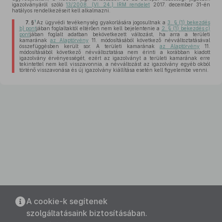
igazolványáról szóló
13/2008. (VI. 24.) IRM rendelet
2017. december 31-én
hatályos rendelkezéseit kell alkalmazni.
1
7. §
Az ügyvédi tevékenység gyakorlására jogosultnak a
3. § (1) bekezdés
b) pont
jában foglaltaktól eltérően nem kell bejelentenie a
2. § (1) bekezdés c)
pont
jában foglalt adatban bekövetkezett változást, ha arra a területi
kamarának
az Alaptörvény
11. módosításából következő névváltoztatásával
összefüggésben került sor. A területi kamarának
az Alaptörvény
11.
módosításából következő névváltoztatása nem érinti a korábban kiadott
igazolvány érvényességét, ezért az igazolványt a területi kamarának erre
tekintettel nem kell visszavonnia, a névváltozást az igazolvány egyéb okból
történő visszavonása és új igazolvány kiállítása esetén kell figyelembe venni.
A cookie-k segítenek
szolgáltatásaink biztosításában.