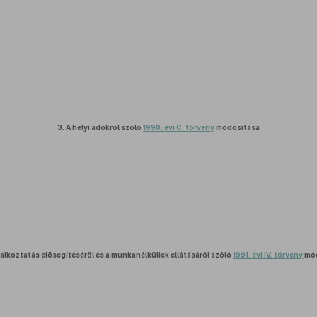
3.
A helyi adókról szóló
1990. évi C. törvény
módosítása
alkoztatás elősegítéséről és a munkanélküliek ellátásáról szóló
1991. évi IV. törvény
mód