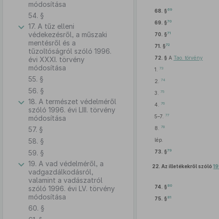
módosítása
69
68. §
54. §
70
69. §
17. A tűz elleni
védekezésről, a műszaki
71
70. §
mentésről és a
72
71. §
tűzoltóságról szóló 1996.
72. §
A
Tao. törvény
évi XXXI. törvény
módosítása
73
1.
55. §
74
2.
56. §
75
3.
18. A természet védelméről
76
4.
szóló 1996. évi LIII. törvény
77
5–7.
módosítása
78
57. §
8.
58. §
lép.
79
59. §
73. §
19. A vad védelméről, a
22.
Az illetékekről szóló
19
vadgazdálkodásról,
valamint a vadászatról
80
74. §
szóló 1996. évi LV. törvény
módosítása
81
75. §
60. §