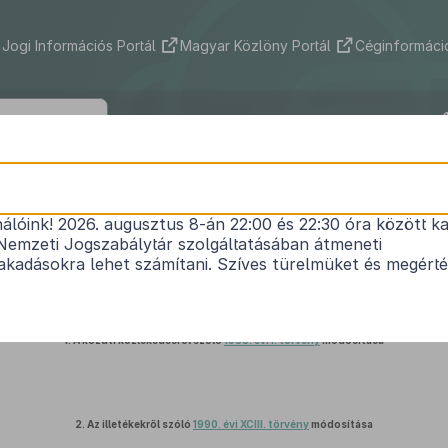
Jogi Információs Portál
Magyar Közlöny Portál
Céginformáció
2017. évi CLIX. törvény
nálóink! 2026. augusztus 8-án 22:00 és 22:30 óra között ka
s közigazgatási rendtartásról szóló törvény hatál
Nemzeti Jogszabálytár szolgáltatásában átmeneti
üggő törvények és egyes egyéb törvények módosí
kadásokra lehet számítani. Szíves türelmüket és megért
Hatályos: 2018. 07. 26. – 2023. 12. 31.
1.
A közúti közlekedésről szóló
1988. évi I. törvény
módosítása
2.
Az illetékekről szóló
1990. évi XCIII. törvény
módosítása