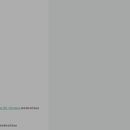
vi XX. törvény
módosítása
módosítása