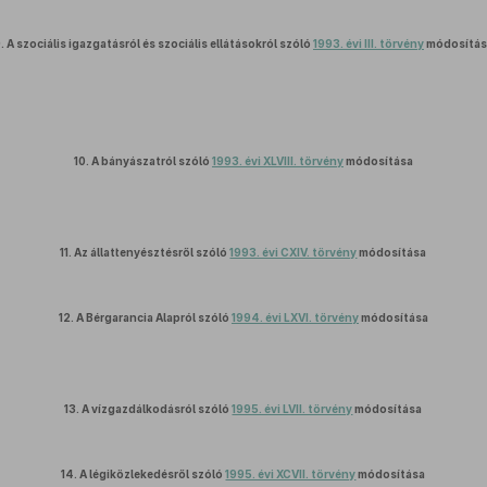
.
A szociális igazgatásról és szociális ellátásokról szóló
1993. évi III. törvény
módosítás
10.
A bányászatról szóló
1993. évi XLVIII. törvény
módosítása
11.
Az állattenyésztésről szóló
1993. évi CXIV. törvény
módosítása
12.
A Bérgarancia Alapról szóló
1994. évi LXVI. törvény
módosítása
13.
A vízgazdálkodásról szóló
1995. évi LVII. törvény
módosítása
14.
A légiközlekedésről szóló
1995. évi XCVII. törvény
módosítása