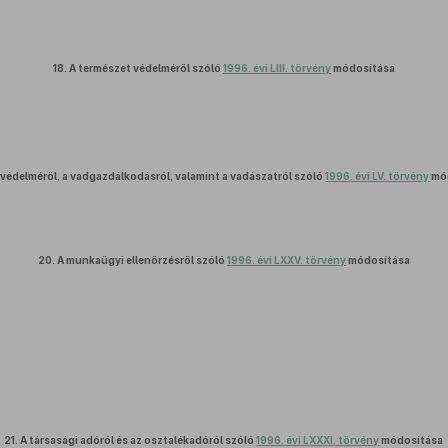
18.
A természet védelméről szóló
1996. évi LIII. törvény
módosítása
 védelméről, a vadgazdálkodásról, valamint a vadászatról szóló
1996. évi LV. törvény
mó
20.
A munkaügyi ellenőrzésről szóló
1996. évi LXXV. törvény
módosítása
21.
A társasági adóról és az osztalékadóról szóló
1996. évi LXXXI. törvény
módosítása