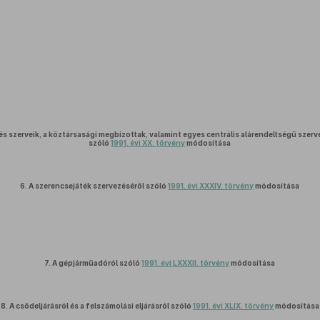
s szerveik, a köztársasági megbízottak, valamint egyes centrális alárendeltségű szerve
szóló
1991. évi XX. törvény
módosítása
6.
A szerencsejáték szervezéséről szóló
1991. évi XXXIV. törvény
módosítása
7.
A gépjárműadóról szóló
1991. évi LXXXII. törvény
módosítása
8.
A csődeljárásról és a felszámolási eljárásról szóló
1991. évi XLIX. törvény
módosítása