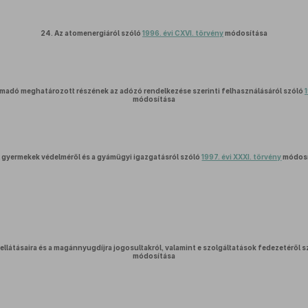
24.
Az atomenergiáról szóló
1996. évi CXVI. törvény
módosítása
emadó meghatározott részének az adózó rendelkezése szerinti felhasználásáról szóló
módosítása
 gyermekek védelméről és a gyámügyi igazgatásról szóló
1997. évi XXXI. törvény
módosí
ellátásaira és a magánnyugdíjra jogosultakról, valamint e szolgáltatások fedezetéről 
módosítása