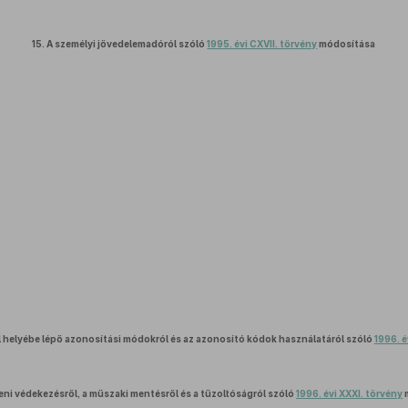
15.
A személyi jövedelemadóról szóló
1995. évi CXVII. törvény
módosítása
l helyébe lépő azonosítási módokról és az azonosító kódok használatáról szóló
1996. é
leni védekezésről, a műszaki mentésről és a tűzoltóságról szóló
1996. évi XXXI. törvény