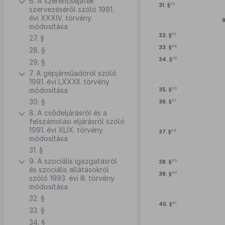
6. A szerencsejáték
32
31. §
szervezéséről szóló 1991.
évi XXXIV. törvény
9
módosítása
33
32. §
27. §
34
33. §
28. §
35
34. §
29. §
7. A gépjárműadóról szóló
1991. évi LXXXII. törvény
36
módosítása
35. §
30. §
37
36. §
8. A csődeljárásról és a
felszámolási eljárásról szóló
1991. évi XLIX. törvény
38
37. §
módosítása
31. §
9. A szociális igazgatásról
39
38. §
és szociális ellátásokról
40
39. §
szóló 1993. évi III. törvény
módosítása
32. §
41
40. §
33. §
34. §