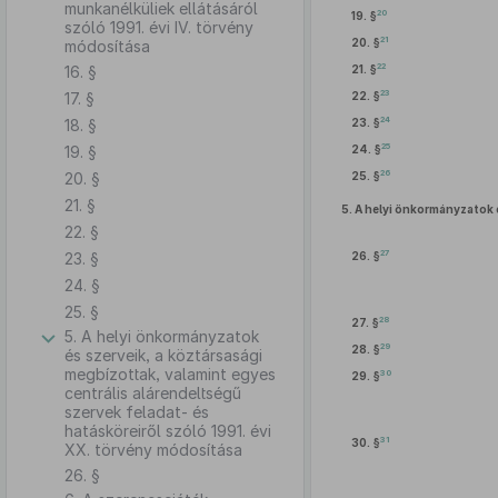
munkanélküliek ellátásáról
20
19. §
szóló 1991. évi IV. törvény
21
20. §
módosítása
22
16. §
21. §
23
17. §
22. §
24
18. §
23. §
25
19. §
24. §
26
20. §
25. §
21. §
5.
A helyi önkormányzatok é
22. §
27
23. §
26. §
24. §
25. §
28
27. §
5. A helyi önkormányzatok
29
28. §
és szerveik, a köztársasági
megbízottak, valamint egyes
30
29. §
centrális alárendeltségű
szervek feladat- és
hatásköreiről szóló 1991. évi
31
30. §
XX. törvény módosítása
26. §