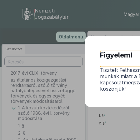
Nemzeti
Magyar 
Jogszabálytár
Ugrás
Oldalmenü
a
tartalomra
Szerkezet
Figyelem!
Tisztelt Felhasz
2017. évi CLIX. törvény
az általáno
munkák miatt a 
összef
az általános közigazgatási
kapcsolatmegsza
rendtartásról szóló törvény
köszönjük!
hatálybalépésével összefüggő
törvények és egyes egyéb
törvények módosításáról
1. A közúti közlekedésről
szóló 1988. évi I. törvény
2
1. §
módosítása
3
2. §
1. §
2. §
2. Az illetékekről szóló 1990.