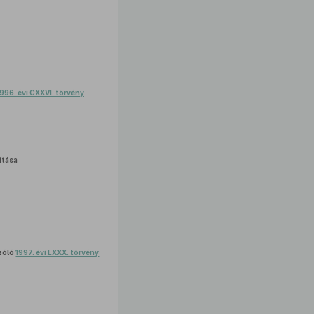
1996. évi CXXVI. törvény
tása
szóló
1997. évi LXXX. törvény