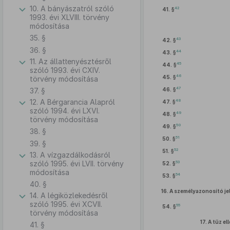
10. A bányászatról szóló
42
41. §
1993. évi XLVIII. törvény
módosítása
35. §
43
42. §
36. §
44
43. §
11. Az állattenyésztésről
45
44. §
szóló 1993. évi CXIV.
46
45. §
törvény módosítása
47
37. §
46. §
12. A Bérgarancia Alapról
48
47. §
szóló 1994. évi LXVI.
49
48. §
törvény módosítása
50
49. §
38. §
51
50. §
39. §
52
51. §
13. A vízgazdálkodásról
szóló 1995. évi LVII. törvény
53
52. §
módosítása
54
53. §
40. §
16.
A személyazonosító je
14. A légiközlekedésről
szóló 1995. évi XCVII.
55
54. §
törvény módosítása
17.
A tűz el
41. §