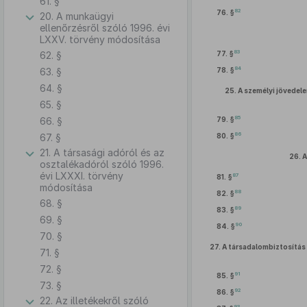
61. §
82
76. §
20. A munkaügyi
ellenőrzésről szóló 1996. évi
LXXV. törvény módosítása
83
62. §
77. §
84
63. §
78. §
64. §
25.
A személyi jövedel
65. §
85
66. §
79. §
86
67. §
80. §
21. A társasági adóról és az
26.
A
osztalékadóról szóló 1996.
évi LXXXI. törvény
87
81. §
módosítása
88
82. §
68. §
89
83. §
69. §
90
84. §
70. §
27.
A társadalombiztosítás 
71. §
72. §
91
85. §
73. §
92
86. §
22. Az illetékekről szóló
93