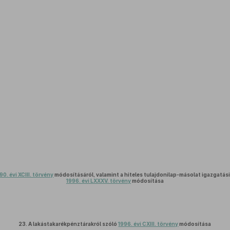
90. évi XCIII. törvény
módosításáról, valamint a hiteles tulajdonilap-másolat igazgatási 
1996. évi LXXXV. törvény
módosítása
23.
A lakástakarékpénztárakról szóló
1996. évi CXIII. törvény
módosítása