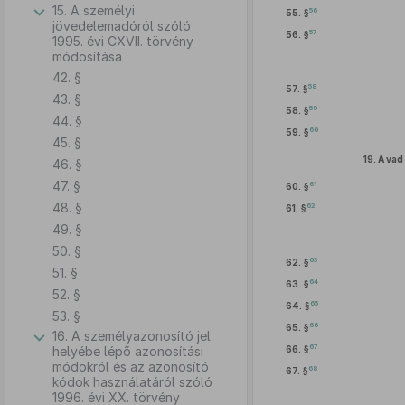
15. A személyi
56
55. §
jövedelemadóról szóló
57
56. §
1995. évi CXVII. törvény
módosítása
42. §
58
57. §
43. §
59
58. §
44. §
60
59. §
45. §
19.
A vad
46. §
47. §
61
60. §
48. §
62
61. §
49. §
50. §
63
62. §
51. §
64
63. §
52. §
65
64. §
53. §
66
65. §
16. A személyazonosító jel
67
helyébe lépő azonosítási
66. §
módokról és az azonosító
68
67. §
kódok használatáról szóló
1996. évi XX. törvény