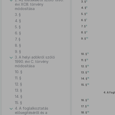
4
3. §
évi XCIII. törvény
5
4. §
módosítása
6
3. §
5. §
7
4. §
6. §
8
5. §
7. §
9
6. §
8. §
10
7. §
9. §
8. §
9. §
11
10. §
3. A helyi adókról szóló
12
11. §
1990. évi C. törvény
módosítása
13
12. §
10. §
14
13. §
11. §
15
14. §
12. §
16
15. §
13. §
4.
A fogl
14. §
17
16. §
15. §
18
17. §
4. A foglalkoztatás
elősegítéséről és a
19
18. §