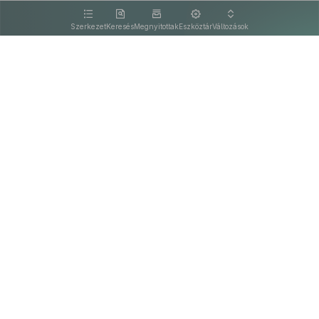
kattintva olvashat.
Szerkezet
Keresés
Megnyitottak
Eszköztár
Változások
Kapcsolat
Felhasználási feltételek
PDF
Akadálymentesítési nyilatkozat
Adatkezelési tájékoztató