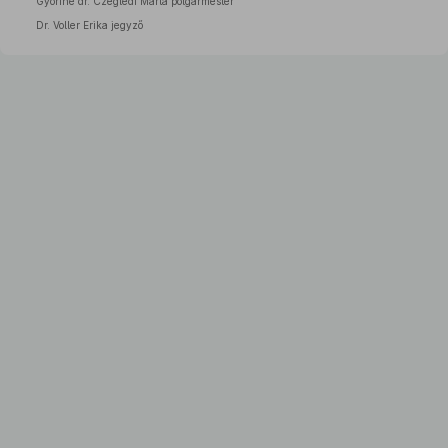
Győriné dr. Czeglédi Márta polgármester
Dr. Voller Erika jegyző