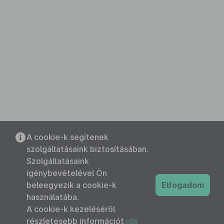
A cookie-k segítenek
szolgáltatásaink biztosításában.
Szolgáltatásaink
igénybevételével Ön
beleegyezik a cookie-k
Elfogadom
használatába.
A cookie-k kezeléséről
részletesebb információt
ide