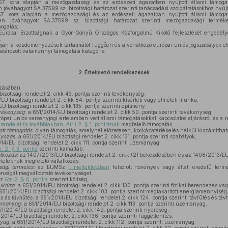
7. sora alapján a mezőgazdasági és az erdészeti ágazatban nyújtott állami támogat
jóváhagyott SA.37599 sz. bizottsági határozat szerinti tanácsadási szolgáltatásokhoz nyújt
7. sora alapján a mezőgazdasági és az erdészeti ágazatban nyújtott állami támogat
en jóváhagyott SA.37599 sz. bizottsági határozat szerinti mezőgazdasági terméke
ogatás;
Európai Bizottságnak a Győr-Gönyű Országos Közforgalmú Kikötő fejlesztését engedél
;
pján a kezdeményezések tartalmától függően és a vonatkozó európai uniós jogszabályok elő
atározott valamennyi támogatási kategória
2.
Értelmező rendelkezések
azásában
zottsági rendelet 2. cikk 43. pontja szerinti tevékenység,
U bizottsági rendelet 2. cikk 84. pontja szerinti kísérleti vagy elméleti munka,
 bizottsági rendelet 2. cikk 135. pontja szerinti építmény,
vékenység:
a 651/2014/EU bizottsági rendelet 2. cikk 50. pontja szerinti tevékenység,
ópai uniós versenyjogi értelemben vett állami támogatásokkal kapcsolatos eljárásról és a r
. rendelet (a továbbiakban: Atr.) 2. § 1. pontjának
megfelelő támogatás,
ott támogatás:
olyan támogatás, amelynél előzetesen, kockázatértékelés nélkül kiszámítható
lyozás:
a 651/2014/EU bizottsági rendelet 2. cikk 131. pontja szerinti szabályok,
4/EU bizottsági rendelet 2. cikk 111. pontja szerinti üzemanyag,
r. 2. § 3. pontja
szerinti kamatláb,
lkozás:
az 1407/2013/EU bizottsági rendelet 2. cikk (2) bekezdésében és az 1408/2013/EU b
ételeknek megfelelő vállalkozás,
ági termelés:
az EUMSz
I. mellékletében
felsorolt növények vagy állati eredetű termé
onságát megváltoztató tevékenységet,
z
Atr. 2. § 6. pontja
szerinti költség,
uktúra:
a 651/2014/EU bizottsági rendelet 2. cikk 130. pontja szerinti fizikai berendezés va
651/2014/EU bizottsági rendelet 2. cikk 103. pontja szerint megtakarított energiamennyiség
s és távhűtés:
a 651/2014/EU bizottsági rendelet 2. cikk 124. pontja szerinti távfűtés és táv
zemanyag:
a 651/2014/EU bizottsági rendelet 2. cikk 113. pontja szerinti üzemanyag,
1/2014/EU bizottsági rendelet 2. cikk 142. pontja szerinti nyereség,
2014/EU bizottsági rendelet 2. cikk 136. pontja szerinti függetlenítés,
yag:
a 651/2014/EU bizottsági rendelet 2. cikk 112. pontja szerinti üzemanyag,