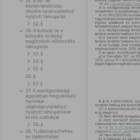
25. A kis- és
időszak független könyvvizsgá
(4)
Az
1. mellékletben fogl
középvállalkozás
a)
a mezőgazdasági termék
részére tanácsadáshoz
rendeletben (a továbbiakban:
b)
az 1151/2012/EU európai 
nyújtott támogatás
hagyományos különleges term
eljárási szabályok és bizo
52. §
felhatalmazáson alapuló bizo
26. A kultúrát és a
c)
a mezőgazdasági termék
tanácsi rendelet hatályon kí
kulturális örökség
d)
a szeszes italok meghat
megőrzését előmozdító
tanácsi rendelet hatályon kí
e)
az Európai Unió működés
támogatás
alkalmazásáról szóló, 2013. 
f)
az agrár- és erdészeti á
53. §
g)
a Szerződés 107. és 108
2014. június 17-i 651/2014/E
54. §
foglalt fogalommeghatározások
55. §
56. §
57. §
27. A mezőgazdasági
ágazatban megvalósuló
technikai
5. §
(1)
A 651/2014/EU bizot
rendelet hatálya alá tartozó 
segítségnyújtáshoz
(2)
A kedvezményezett köte
nyújtott támogatások
évig megőrizni.
közös szabályai
(3)
Nem ítélhető támogatás
a)
azon szervezet részére,
58. §
határozatának nem tett elege
b)
– a
38. § (4) bekezdé
28. Tudástranszferhez
valamint a
20–21. alcím
szeri
(4)
Nem ítélhető meg
és tájékoztatási
a)
a halászati és akvakul