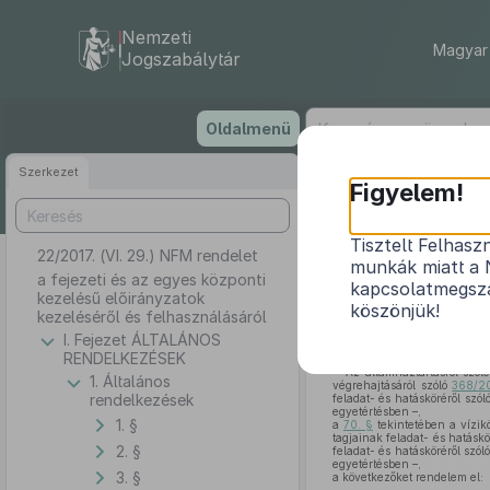
Nemzeti
Magyar 
Jogszabálytár
Ugrás
Oldalmenü
a
tartalomra
Szerkezet
Figyelem!
Tisztelt Felhasz
22/2017. (VI. 29.) NFM rendelet
a fejezet
munkák miatt a 
a fejezeti és az egyes központi
kapcsolatmegsza
kezelésű előirányzatok
köszönjük!
kezeléséről és felhasználásáról
I. Fejezet ÁLTALÁNOS
RENDELKEZÉSEK
Az államháztartásról szól
1. Általános
végrehajtásáról szóló
368/20
rendelkezések
feladat- és hatásköréről szól
egyetértésben –,
1. §
a
70. §
tekintetében a vízik
tagjainak feladat- és hatáskö
2. §
feladat- és hatásköréről szól
egyetértésben –,
3. §
a következőket rendelem el: