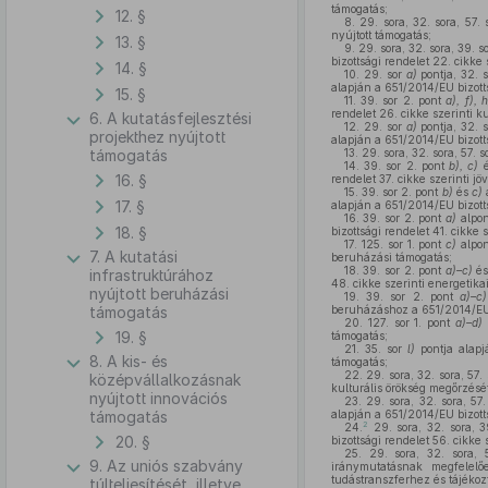
támogatás;
12. §
8.
29. sora, 32. sora, 57. 
nyújtott támogatás;
13. §
9.
29. sora, 32. sora, 39. s
bizottsági rendelet 22. cikke
14. §
10.
29. sor
a)
pontja, 32. 
alapján a 651/2014/EU bizotts
15. §
11.
39. sor 2. pont
a), f), h
rendelet 26. cikke szerinti k
6. A kutatásfejlesztési
12.
29. sor
a)
pontja, 32. 
projekthez nyújtott
alapján a 651/2014/EU bizotts
támogatás
13.
29. sora, 32. sora, 57. 
14.
39. sor 2. pont
b), c)
16. §
rendelet 37. cikke szerinti j
15.
39. sor 2. pont
b)
és
c)
a
17. §
alapján a 651/2014/EU bizott
16.
39. sor 2. pont
a)
alpont
18. §
bizottsági rendelet 41. cikke
17.
125. sor 1. pont
c)
alpon
7. A kutatási
beruházási támogatás;
18.
39. sor 2. pont
a)–c)
é
infrastruktúrához
48. cikke szerinti energetika
nyújtott beruházási
19.
39. sor 2. pont
a)–c)
támogatás
beruházáshoz a 651/2014/EU b
20.
127. sor 1. pont
a)–d)
19. §
támogatás;
21.
35. sor
l)
pontja alapj
8. A kis- és
támogatás;
22.
29. sora, 32. sora, 57. 
középvállalkozásnak
kulturális örökség megőrzésé
nyújtott innovációs
23.
29. sora, 32. sora, 57.
támogatás
alapján a 651/2014/EU bizotts
2
24.
29. sora, 32. sora, 39
20. §
bizottsági rendelet 56. cikke 
25.
29. sora, 32. sora, 5
9. Az uniós szabvány
iránymutatásnak megfelelőe
tudástranszferhez és tájékoz
túlteljesítését, illetve