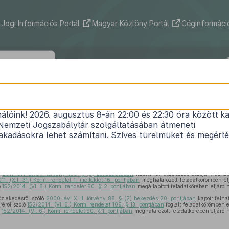
Jogi Információs Portál
Magyar Közlöny Portál
Céginformáció
22/2017. (VI. 29.) NFM rendelet
nálóink! 2026. augusztus 8-án 22:00 és 22:30 óra között ka
i és az egyes központi kezelésű előirányzatok keze
Nemzeti Jogszabálytár szolgáltatásában átmeneti
1
felhasználásáról
kadásokra lehet számítani. Szíves türelmüket és megért
Hatályos: 2018. 03. 01. – 2018. 12. 28.
ó
2011. évi CXCV. törvény 109. § (5) bekezdésében
kapott felhatalmazás alapján, az áll
11. (XII. 31.) Korm. rendelet 1. melléklet 16. pontjában
meghatározott feladatkörömben el
ó
152/2014. (VI. 6.) Korm. rendelet 90. § 2. pontjában
megállapított feladatkörében eljáró
özlekedésről szóló
2000. évi XLII. törvény 88. § (2) bekezdés 20. pontjában
kapott felha
réről szóló
152/2014. (VI. 6.) Korm. rendelet 109. § 13. pontjában
foglalt feladatkörömben 
ó
152/2014. (VI. 6.) Korm. rendelet 90. § 1. pontjában
meghatározott feladatkörében eljáró 