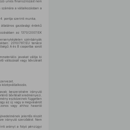
tozó uniós finanszírozást nem
ás számára a vállalkozásban a
34. pontja szerinti munka,
 általános gazdasági érdekű
atkozásában az 1370/2007/EK
 versenyképtelen szénbányák
iakban: 2010/787/EU tanácsi
ségű A és B csoportba sorolt
materiális javakat váltja ki
vető változását vagy bővülését
szervezet,
és középvállalkozás,
avak beszerzésére irányuló
rténő bővítését eredményezi,
ítmény eszközeinek független
hogy az új vagy a megvásárolt
azonos vagy ahhoz hasonló
ó jövedelmének jelentős részét
ésre irányuló szerződést. Nem
.
inti arányt a folyó pénzügyi