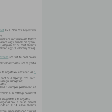
klet
XVII. Nemzeti Fejlesztési
ra,
iszter) irányítása alá tartozó
lódására vagy annak hiányára,
.)
alapján az
a)
pont szerinti
akban együtt: előirányzatok]
kezdése
szerinti felhasználási
ok felhasználási szabályait a
ami támogatások esetében az
1.
. pont
a)–i)
alpontja, 125. sor 1.
 összegű támogatás;
atás;
07/EK európai parlamenti és
2012/21/EU bizottsági határozat
özszolgáltatási támogatás;
tegóriáknak a belső piaccal
ndelet) 13–14. cikke szerinti
részére tanácsadáshoz nyújtott