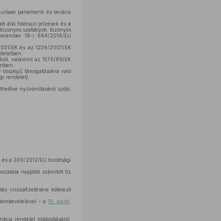
urópai parlamenti és tanácsi
t álló földrajzi jelzések és a
bizonyos szabályok, bizonyos
. december 18-i 664/2014/EU
/2001/EK és az 1234/2007/EK
ndeletben,
máról, valamint az 1576/89/EK
etben,
y összegű támogatásokra való
i rendelet),
etővé nyilvánításáról szóló,
t és a 360/2012/EU bizottsági
atala napjától számított tíz
ás visszafizetésére kötelező
elembevételével – a
19. alcím
,
csi rendelet módosításáról,