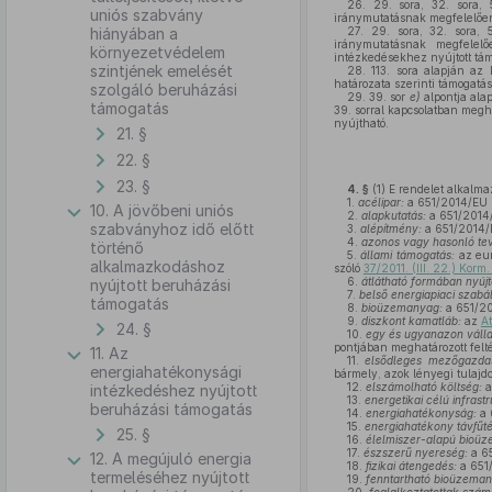
26.
29. sora, 32. sora, 5
uniós szabvány
iránymutatásnak megfelelően 
hiányában a
27.
29. sora, 32. sora, 5
iránymutatásnak megfelelő
környezetvédelem
intézkedésekhez nyújtott tám
szintjének emelését
28.
113. sora alapján az 
határozata szerinti támogatás
szolgáló beruházási
29.
39. sor
e)
alpontja ala
támogatás
39. sorral kapcsolatban megh
nyújtható.
21. §
22. §
23. §
4. §
(1)
E rendelet alkalm
1.
acélipar:
a 651/2014/EU bi
10. A jövőbeni uniós
2.
alapkutatás:
a 651/2014/E
szabványhoz idő előtt
3.
alépítmény:
a 651/2014/EU
4.
azonos vagy hasonló te
történő
5.
állami támogatás:
az eur
alkalmazkodáshoz
szóló
37/2011. (III. 22.) Korm
6.
átlátható formában nyújt
nyújtott beruházási
7.
belső energiapiaci szabá
támogatás
8.
bioüzemanyag:
a 651/201
9.
diszkont kamatláb:
az
At
24. §
10.
egy és ugyanazon válla
pontjában meghatározott felt
11. Az
11.
elsődleges mezőgazdas
energiahatékonysági
bármely, azok lényegi tulajd
12.
elszámolható költség:
a
intézkedéshez nyújtott
13.
energetikai célú infrastr
beruházási támogatás
14.
energiahatékonyság:
a 
15.
energiahatékony távfűté
25. §
16.
élelmiszer-alapú bioü
17.
észszerű nyereség:
a 65
12. A megújuló energia
18.
fizikai átengedés:
a 651/
termeléséhez nyújtott
19.
fenntartható bioüzeman