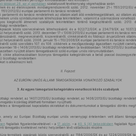
ló által hitelesített pénzügyi kimutatásában kell kimutatni.
alt táblázat 28. sor
x)
pontjában
szabályozott tevékenység végrehajtása során
ek és az élelmiszerek minőségrendszereiről szóló, 2012. november 21-i 1151/2012/EU e
 1151/2012/EU európai parlamenti és tanácsi rendelet),
parlamenti és tanácsi rendeletnek az oltalom alatt álló eredetmegjelölések, az oltalom alat
ékek uniós szimbólumainak létrehozása tekintetében, valamint a származásra vonatkozó 
nyos kiegészítő átmeneti szabályok tekintetében történő kiegészítéséről szóló, 2013
ttsági rendeletben,
piacok közös szervezésének létrehozásáról, és a 922/72/EGK, a 234/79/EK, az 1037
vül helyezéséről szóló, 2013. december 17-i 1308/2013/EU európai parlamenti és tanácsi re
ározásáról, megnevezéséről, kiszereléséről, címkézéséről és földrajzi árujelzőinek oltal
vül helyezéséről szóló, 2008. január 15-i 110/2008/EK európai parlamenti és tanácsi rendel
éről szóló szerződés 107. és 108. cikkének a mezőgazdasági ágazatban nyújtott csekél
december 18-i 1408/2013/EU bizottsági rendeletben (a továbbiakban: 1408/2013/EU bizottság
gazatban nyújtott állami támogatásokról szóló európai uniós iránymutatásban,
. cikke alkalmazásában bizonyos támogatási kategóriáknak a belső piaccal összeegyezteth
U bizottsági rendeletben
at is alkalmazni kell.
II. Fejezet
AZ EURÓPAI UNIÓS ÁLLAMI TÁMOGATÁSOKRA VONATKOZÓ SZABÁLYOK
3.
Az egyes támogatási kategóriákra vonatkozó közös szabályok
tsági rendelet, az 1407/2013/EU bizottsági rendelet, az 1408/2013/EU bizottsági rendele
támogatás kizárólag átlátható formában nyújtható.
les a támogatással kapcsolatos okiratokat és dokumentumokat a támogatási döntés meghoz
 amely az Európai Bizottság európai uniós versenyjogi értelemben vett állami támogat
t,
sben
foglaltak figyelembevételével – a
17. alcím
, – a
40. § (4) bekezdésben
foglaltak figy
nti támogatás kivételével nehéz helyzetben lévő vállalkozás részére.
túra-termékek piacának közös szervezéséről, az 1184/2006/EK és az 1224/2009/EK taná