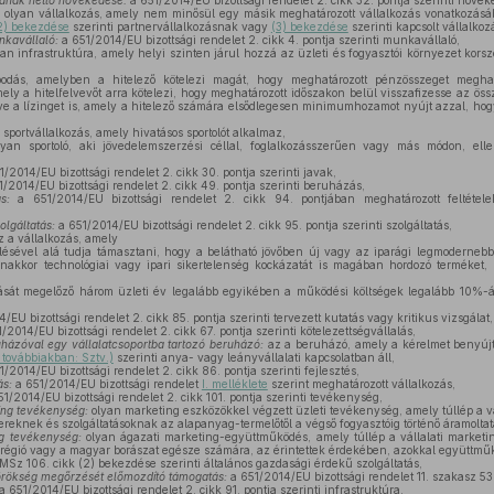
mának nettó növekedése:
a 651/2014/EU bizottsági rendelet 2. cikk 32. pontja szerinti növek
:
olyan vállalkozás, amely nem minősül egy másik meghatározott vállalkozás vonatkozásá
 (2) bekezdése
szerinti partnervállalkozásnak vagy
(3) bekezdése
szerinti kapcsolt vállalko
nkavállaló:
a 651/2014/EU bizottsági rendelet 2. cikk 4. pontja szerinti munkavállaló,
an infrastruktúra, amely helyi szinten járul hozzá az üzleti és fogyasztói környezet korsz
dás, amelyben a hitelező kötelezi magát, hogy meghatározott pénzösszeget meghatár
ely a hitelfelvevőt arra kötelezi, hogy meghatározott időszakon belül visszafizesse az öss
tve a lízinget is, amely a hitelező számára elsődlegesen minimumhozamot nyújt azzal, hog
sportvállalkozás, amely hivatásos sportolót alkalmaz,
yan sportoló, aki jövedelemszerzési céllal, foglalkozásszerűen vagy más módon, ellen
/2014/EU bizottsági rendelet 2. cikk 30. pontja szerinti javak,
/2014/EU bizottsági rendelet 2. cikk 49. pontja szerinti beruházás,
s:
a 651/2014/EU bizottsági rendelet 2. cikk 94. pontjában meghatározott feltétele
olgáltatás:
a 651/2014/EU bizottsági rendelet 2. cikk 95. pontja szerinti szolgáltatás,
 a vállalkozás, amely
lésével alá tudja támasztani, hogy a belátható jövőben új vagy az iparági legmodernebb
akkor technológiai vagy ipari sikertelenség kockázatát is magában hordozó terméket, s
sát megelőző három üzleti év legalább egyikében a működési költségek legalább 10%-át 
/EU bizottsági rendelet 2. cikk 85. pontja szerinti tervezett kutatás vagy kritikus vizsgálat,
/2014/EU bizottsági rendelet 2. cikk 67. pontja szerinti kötelezettségvállalás,
házóval egy vállalatcsoportba tartozó beruházó:
az a beruházó, amely a kérelmet benyújt
 továbbiakban: Sztv.)
szerinti anya- vagy leányvállalati kapcsolatban áll,
/2014/EU bizottsági rendelet 2. cikk 86. pontja szerinti fejlesztés,
ás:
a 651/2014/EU bizottsági rendelet
I. melléklete
szerint meghatározott vállalkozás,
1/2014/EU bizottsági rendelet 2. cikk 101. pontja szerinti tevékenység,
ing tevékenység:
olyan marketing eszközökkel végzett üzleti tevékenység, amely túllép a 
ereknek és szolgáltatásoknak az alapanyag-termelőtől a végső fogyasztóig történő áramolta
g tevékenység:
olyan ágazati marketing-együttműködés, amely túllép a vállalati market
borrégió vagy a magyar borászat egésze számára, az érintettek érdekében, azokkal együttmű
Sz 106. cikk (2) bekezdése szerinti általános gazdasági érdekű szolgáltatás,
s örökség megőrzését előmozdító támogatás:
a 651/2014/EU bizottsági rendelet 11. szakasz 53.
a 651/2014/EU bizottsági rendelet 2. cikk 91. pontja szerinti infrastruktúra,