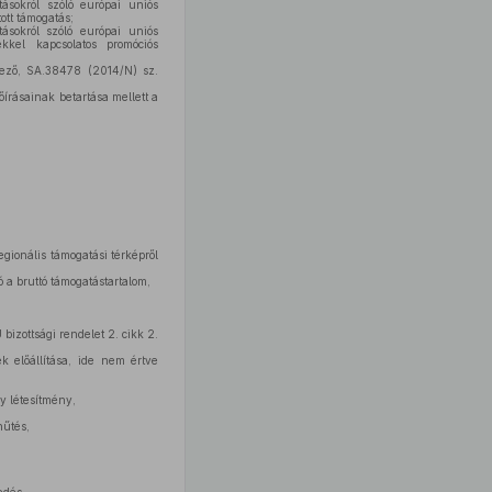
ásokról szóló európai uniós
ott támogatás;
ásokról szóló európai uniós
kkel kapcsolatos promóciós
yező, SA.38478 (2014/N) sz.
írásainak betartása mellett a
egionális támogatási térképről
 a bruttó támogatástartalom,
izottsági rendelet 2. cikk 2.
k előállítása, ide nem értve
gy létesítmény,
,
hűtés,