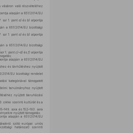
ás vásáron való részvételéhez
pontja alapján a 651/2014/EU
. sor 1. pont
a)
és
b)
alpontja
ján a 651/2014/EU bizottsági
. sor 1. pont
a)
és
b)
alpontja
ján a 651/2014/EU bizottsági
;
 sor 1. pont
c)–d)
és
f)
alpontja
mogatás;
ontja alapján a 651/2014/EU
éshez és távhűtéshez nyújtott
1/2014/EU bizottsági rendelet
tási kategóriával támogatott
édelmi tanulmányhoz nyújtott
ítéséhez nyújtott beruházási
3. cikke szerinti kultúrát és a
35–149. sora és 152–163. sora
ményekre nyújtott támogatás;
ontja alapján a 651/2014/EU
ásokról szóló európai uniós
ottsági határozat) szerinti