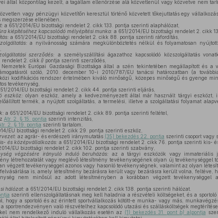
ei által központilag kezelt, a tagállam ellenőrzése alá közvetlenül vagy közvetve nem tar
özvetlen vagy pénzügyi közvetítőn keresztül történő közvetett tőkejuttatás egy vállalkoz
s megszerzése ellenében,
t:
a 651/2014/EU bizottsági rendelet 2. cikk 133. pontja szerinti alaphálózat,
túra kiépítéséhez kapcsolódó mélyépítési munka:
a 651/2014/EU bizottsági rendelet 2. cikk 1
tás:
a 651/2014/EU bizottsági rendelet 2. cikk 88. pontja szerinti ráfordítás,
zolgáltatás:
a nyilvánosság számára megkülönböztetés nélkül és folyamatosan nyújtott
,
zolgáltatási szerződés:
a személyszállítási ágazathoz kapcsolódó közszolgáltatás von
 rendelet 2. cikk
i)
pontja szerinti szerződés,
Nemzetek Európai Gazdasági Bizottsága által a szén tekintetében megállapított és a
 támogatásról szóló, 2010. december 10-i 2010/787/EU tanácsi határozatban (a tovább
tközi kodifikációs rendszer értelmében kiváló minőségű, közepes minőségű és gyenge minő
tos tevékenység,
51/2014/EU bizottsági rendelet 2. cikk 44. pontja szerinti eljárás,
ló eszköz:
olyan eszköz, amely a kedvezményezett által már használt tárgyi eszközt, im
lőállított termék, a nyújtott szolgáltatás, a termelési, illetve a szolgáltatási folyamat alap
k:
a 651/2014/EU bizottsági rendelet 2. cikk 89. pontja szerinti feltétel,
z
Atr. 2. § 15. pontja
szerinti intenzitás,
Atr. 2. § 19. pontja
szerinti tartalom,
4/EU bizottsági rendelet 2. cikk 29. pontja szerinti eszköz,
rvezet:
az agrár- és erdészeti iránymutatás
(35) bekezdés 22. pontja
szerinti csoport vagy 
is- és középvállalkozás:
a 651/2014/EU bizottsági rendelet 2. cikk 76. pontja szerinti kis- 
014/EU bizottsági rendelet 2. cikk 102. pontja szerinti szabvány,
nység végzésére irányuló induló beruházás:
az a tárgyi eszközök vagy immateriális j
mény létrehozatalát vagy meglévő létesítmény tevékenységének olyan új tevékenységgel tö
n végzett tevékenységgel azonos vagy hasonló tevékenységnek, valamint az olyan létes
 felvásárlása is, amely létesítmény bezárásra került vagy bezárásra került volna, feltéve, 
kenység nem minősül az adott létesítményben a korábban végzett tevékenységgel 
si hálózat:
a 651/2014/EU bizottsági rendelet 2. cikk 138. pontja szerinti hálózat.
ntja
szerinti ellenszolgáltatásnak meg kell haladnia a részvételi költségeket, és a sportol
tól, hogy a sportoló és az érintett sportvállalkozás kötött-e munka- vagy más, munkavégz
 a sportrendezvényen való részvételhez kapcsolódó utazási és szállásköltségek megtérítése
el nem rendelkező induló vállalkozás esetén az
(1) bekezdés 31. pont
b)
alpontja
szer