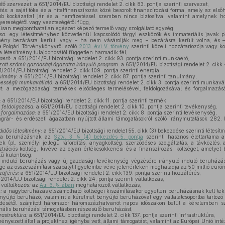
ítő szervezet:
a 651/2014/EU bizottsági rendelet 2. cikk 83. pontja szerinti szervezet,
tés:
a saját tőke és a hitelfinanszírozás közé besorolt finanszírozási forma, amely az első
bb kockázattal jár és a nemfizetéssel szemben nincs biztosítva, valamint amelynek 
nyereségétől vagy veszteségétől függ,
isan megbonthatatlan egészet képező termelő vagy szolgáltató egység,
sa:
egy létesítményhez közvetlenül kapcsolódó tárgyi eszközök és immateriális javak piac
mény bezárásra került, vagy – ha nem vásárolják meg – bezárásra került volna, és 
a Polgári Törvénykönyvről szóló
2013. évi V. törvény
szerinti közeli hozzátartozója vagy k
a létesítmény tulajdonosától független harmadik fél,
aerő:
a 651/2014/EU bizottsági rendelet 2. cikk 93. pontja szerinti munkaerő,
zott számú gazdasági ágazatra irányuló program:
a 651/2014/EU bizottsági rendelet 2. cikk 
/2014/EU bizottsági rendelet 2. cikk 109. pontja szerinti energia,
ulmány:
a 651/2014/EU bizottsági rendelet 2. cikk 87. pontja szerinti tanulmány,
ességű munkavállaló:
a 651/2014/EU bizottsági rendelet 2. cikk 3. pontja szerinti munkavál
t:
a mezőgazdasági termékek elsődleges termelésével, feldolgozásával és forgalmazásáv
:
a 651/2014/EU bizottsági rendelet 2. cikk 11. pontja szerinti termék,
feldolgozása:
a 651/2014/EU bizottsági rendelet 2. cikk 10. pontja szerinti tevékenység,
 forgalmazása:
a 651/2014/EU bizottsági rendelet 2. cikk 8. pontja szerinti tevékenység,
grár- és erdészeti ágazatban nyújtott állami támogatásokról szóló iránymutatások 282
didős létesítmény:
a 651/2014/EU bizottsági rendelet 55. cikk (3) bekezdése szerinti létesít
a beruházásnak az
Sztv. 3. § (4) bekezdés 5. pontja
szerinti hasznos élettartama al
ek (pl. személyi jellegű ráfordítás, anyagköltség, szerződéses szolgáltatás, a távközlés,
isztrációs költség, kivéve az olyan értékcsökkenési és a finanszírozási költséget, amelye
elű különbség,
induló beruházás vagy új gazdasági tevékenység végzésére irányuló induló beruházá
ge az összeszámítási szabályt figyelembe véve jelenértéken meghaladja az 50 millió eurón
záférés:
a 651/2014/EU bizottsági rendelet 2. cikk 139. pontja szerinti hozzáférés,
2014/EU bizottsági rendelet 2. cikk 24. pontja szerinti vállalkozás,
vállalkozás:
az
Atr. 6. §-ában
meghatározott vállalkozás,
:
a nagyberuházás elszámolható költségei kiszámításakor egyetlen beruházásnak kell tek
nyújtó beruházó, valamint a kérelmet benyújtó beruházóval egy vállalatcsoportba tartozó
ésétől számított háromszor háromszázhatvanöt napos időszakon belül a kérelemben s
ális beruházási támogatásban részesülő beruházást,
rastruktúra:
a 651/2014/EU bizottsági rendelet 2. cikk 137. pontja szerinti infrastruktúra,
nyezett által a projekthez igénybe vett, állami támogatást, valamint az Európai Unió in