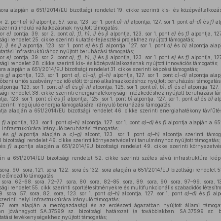
sora alapján a 651/2014/EU bizottsági rendelet 19. cikke szerinti kis- és középvállalkoz
or 2. pont
a)–k)
alpontja, 57. sora, 123. sor 1. pont
a)–h)
alpontja, 127. sor 1. pont
a)–d)
és
f)
al
 szerinti induló vállalkozásnak nyújtott támogatás;
sor
e)
pontja, 39. sor 2. pont
a), f), h), i)
és
j)
alpontja, 123. sor 1. pont
e)
és
f)
alpontja, 127
ági rendelet 25. cikke szerinti kutatás-fejlesztési projekthez nyújtott támogatás;
), i)
és
j)
alpontja, 123. sor 1. pont
e)
és
f)
alpontja, 127. sor 1. pont
a)
és
b)
alpontja alap
utatási infrastruktúrához nyújtott beruházási támogatás;
sor
e)
pontja, 39. sor 2. pont
a), f), h), i)
és
j)
alpontja, 123. sor 1. pont
e)
és
f)
alpontja, 127
ági rendelet 28. cikke szerinti kis- és középvállalkozásnak nyújtott innovációs támogatás;
sora alapján a 651/2014/EU bizottsági rendelet 31. cikke szerinti képzési támogatás;
és
g)
alpontja, 123. sor 1. pont
a), c)–d), g)–h)
alpontja, 127. sor 1. pont
c)–d)
alpontja alap
övőbeni uniós szabványhoz idő előtt történő alkalmazkodáshoz nyújtott beruházási támogatás
lpontja, 123. sor 1. pont
a)–d)
és
g)–h)
alpontja, 125. sor 1. pont
a), b), d)
és
e)
alpontja, 127.
sági rendelet 38. cikke szerinti energiahatékonysági intézkedéshez nyújtott beruházási tá
ja, 123. sor 1. pont
e)
és
f)
alpontja, 125. sor 1. pont
b)
alpontja, 127. sor 1. pont
a)
és
b)
alp
 szerinti megújuló energia támogatására irányuló beruházási támogatás;
tja alapján a 651/2014/EU bizottsági rendelet 46. cikke szerinti energiahatékony távfűt
s
f)
alpontja, 123. sor 1. pont
a)–h)
alpontja, 127. sor 1. pont
a)–d)
és
f)
alpontja alapján a 65
i infrastruktúrára irányuló beruházási támogatás;
és
g)
alpontja alapján a
c)–g)
alpont, 123. sor 1. pont
a)–h)
alpontja szerinti támoga
izottsági rendelet 49. cikke szerinti környezetvédelmi tanulmányhoz nyújtott támogatás;
és
f)
alpontja alapján a 651/2014/EU bizottsági rendelet 49. cikke szerinti környezetv
án a 651/2014/EU bizottsági rendelet 52. cikke szerinti széles sávú infrastruktúra kiép
sora, 90. sora, 121. sora, 122. sora és 132. sora alapján a 651/2014/EU bizottsági rendelet 5
t előmozdító támogatás;
 sora, 62–68. sora, 72–77. sora, 80. sora, 82–85. sora, 89. sora, 90. sora, 97–99. sora, 1
ági rendelet 55. cikk szerinti sportlétesítményekre és multifunkcionális szabadidős létesít
. sora, 57. sora, 82. sora, 123. sor 1. pont
a)–h)
alpontja, 127. sor 1. pont
a)–d)
és
f)
alp
szerinti helyi infrastruktúrára irányuló támogatás;
7. sora alapján a mezőgazdasági és az erdészeti ágazatban nyújtott állami támogat
n jóváhagyott SA.37599 sz. bizottsági határozat (a továbbiakban: SA.37599 sz. biz
tatási tevékenységekhez nyújtott támogatás;