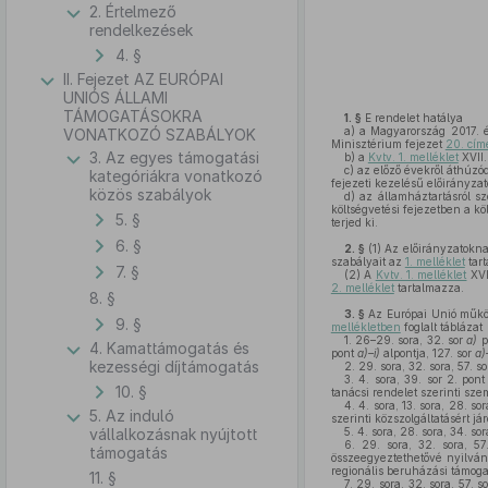
2. Értelmező
rendelkezések
4. §
II. Fejezet AZ EURÓPAI
UNIÓS ÁLLAMI
TÁMOGATÁSOKRA
1. §
E rendelet hatálya
a)
a Magyarország 2017. év
VONATKOZÓ SZABÁLYOK
Minisztérium fejezet
20. cím
3. Az egyes támogatási
b)
a
Kvtv. 1. melléklet
XVII.
c)
az előző évekről áthúzó
kategóriákra vonatkozó
fejezeti kezelésű előirányza
közös szabályok
d)
az államháztartásról sz
költségvetési fejezetben a kö
5. §
terjed ki.
6. §
2. §
(1)
Az előirányzatokna
szabályait az
1. melléklet
tar
7. §
(2)
A
Kvtv. 1. melléklet
XVI
2. melléklet
tartalmazza.
8. §
3. §
Az Európai Unió működ
9. §
mellékletben
foglalt táblázat
1.
26–29. sora, 32. sor
a)
p
4. Kamattámogatás és
pont
a)–i)
alpontja, 127. sor
a)
kezességi díjtámogatás
2.
29. sora, 32. sora, 57. 
3.
4. sora, 39. sor 2. pon
10. §
tanácsi rendelet szerinti szem
4.
4. sora, 13. sora, 28. sor
5. Az induló
szerinti közszolgáltatásért já
vállalkozásnak nyújtott
5.
4. sora, 28. sora, 34. so
6.
29. sora, 32. sora, 57
támogatás
összeegyeztethetővé nyilvání
regionális beruházási támoga
11. §
7.
29. sora, 32. sora, 57. s