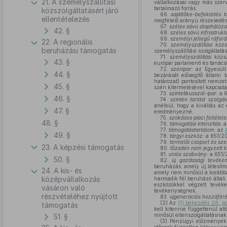
21. A személyszállítási
vállalkozásai vagy más szerv
tartalmazó forrás,
közszolgáltatásért járó
66.
sajáttőke-befektetés:
k
ellentételezés
megfelelő arányú részesedé
67.
széles sávú alaphálóza
42. §
68.
széles sávú infrastruk
69.
személyi jellegű ráfordí
22. A regionális
70.
személyszállítási közs
beruházási támogatás
személyszállítási szolgáltatás
71.
személyszállítási közs
43. §
európai parlamenti és tanácsi
72.
szénipar:
az Egyesült 
44. §
bezárását elősegítő állami
határozat) pontosított nemze
45. §
szén kitermelésével kapcsola
73.
szintetikusszál-ipar:
a 6
46. §
74.
szinten tartást szolgá
anélkül, hogy a kiváltás az e
47. §
eredményezné,
75.
szokásos piaci feltétele
48. §
76.
támogatási intenzitás:
a
77.
támogatástartalom:
az
49. §
78.
tárgyi eszköz:
a 651/201
79.
termelői csoport és sze
23. A képzési támogatás
80.
tőzsdén nem jegyzett k
81.
uniós szabvány:
a 651/2
50. §
82.
új gazdasági tevéke
beruházás, amely új létesít
24. A kis- és
amely nem minősül a korábba
középvállalkozás
harmadik fél beruházó általi
eszközökkel végzett tevé
vásáron való
tevékenységnek,
részvételéhez nyújtott
83.
újgenerációs hozzáféré
(2)
Az
(1) bekezdés 26. po
támogatás
kell kitennie függetlenül at
minősül ellenszolgáltatásnak
51. §
(3)
Pénzügyi előzményekk