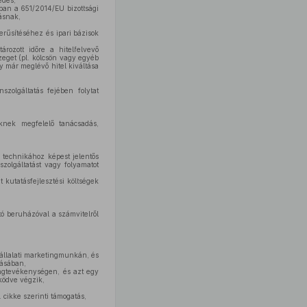
edés,
ban a 651/2014/EU bizottsági
zásnak,
erűsítéséhez és ipari bázisok
ozott időre a hitelfelvevő
zeget (pl. kölcsön vagy egyéb
y már meglévő hitel kiváltása
szolgáltatás fejében folytat
knek megfelelő tanácsadás,
 technikához képest jelentős
zolgáltatást vagy folyamatot
kutatásfejlesztési költségek
ó beruházóval a számvitelről
vállalati marketingmunkán, és
tásában,
ingtevékenységen, és azt egy
ködve végzik,
 cikke szerinti támogatás,