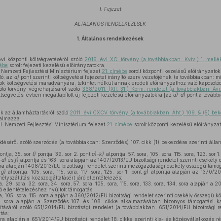
I. Fejezet
ÁLTALÁNOS RENDELKEZÉSEK
1.
Általános rendelkezések
i központi költségvetéséről szóló
2016. évi XC. törvény (a továbbiakban: Kvtv.) 1. mellé
ébe
sorolt fejezeti kezelésű előirányzatokra,
 Nemzeti Fejlesztési Minisztérium fejezet
21. címébe
sorolt központi kezelésű előirányzatok
dó, az
a)
pont szerinti költségvetési fejezetet irányító szerv vezetőjének (a továbbiakban: min
tok költségvetési maradványára, tekintet nélkül annak eredeti előirányzathoz való kapcso
óló törvény végrehajtásáról szóló
368/2011. (XII. 31.) Korm. rendelet (a továbbiakban: Ávr
ltségvetési évben megállapított új fejezeti kezelésű előirányzatokra [az
a)–d)
pont a további
k az államháztartásról szóló
2011. évi CXCV. törvény (a továbbiakban: Áht.) 109. § (5) be
talmazza.
I. Nemzeti Fejlesztési Minisztérium fejezet
21. címébe
sorolt központi kezelésű előirányzat
éséről szóló szerződés (a továbbiakban: Szerződés) 107. cikk (1) bekezdése szerinti áll
ontja, 35. sor
l)
pontja, 39. sor 2. pont
a)–k)
alpontja, 57. sora, 105. sora, 115. sora, 123. sor 1
–d)
és
f)
alpontja és 163. sora alapján az 1407/2013/EU bizottsági rendelet szerinti csekély
sora alapján 1408/2013/EU bizottsági rendelet szerinti mezőgazdasági csekély összegű támog
t
g)
alpontja, 105. sora, 115. sora, 117. sora, 125. sor 1. pont
g)
alpontja alapján az 1370/20
élyszállítási közszolgáltatásért járó ellentételezés;
a, 29. sora, 32. sora, 34. sora, 57. sora, 105. sora, 115. sora, 133. sora, 134. sora alapján a 
ró ellentételezéshez nyújtott támogatás;
ra, 105. sora, 115. sora alapján a 360/2012/EU bizottsági rendelet szerinti csekély összegű k
. sora alapján a Szerződés 107. és 108. cikke alkalmazásában bizonyos támogatási ka
tásáról szóló 651/2014/EU bizottsági rendelet (a továbbiakban: 651/2014/EU bizottsági re
tás;
ora alapján a 651/2014/EU bizottsági rendelet 18. cikke szerinti kis- és középvállalkozás 