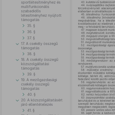
sportlétesítményhez és
43.
kutatási és tudásközvet
44.
kvázisajáttőke-befekte
multifunkcionális
törzsrészvénynél alacsonya
szabadidős
elsősorban a célvállalkozás 
45.
létesítmény:
funkcionál
létesítményhez nyújtott
46.
létesítmény felvásárlá
támogatás
megvásárlása, ha a létesít
kisvállalkozást az eladónak 
35. §
meg – a felvásárló beruházó 
47.
magasan képzett munk
36. §
48.
meghatározott, korláto
49.
megújuló energia:
a 651
37. §
50.
megvalósíthatósági tan
51.
megváltozott munkakép
17. A csekély összegű
52.
mezőgazdasági ágaza
támogatás
összessége,
53.
mezőgazdasági termék
38. §
54.
mezőgazdasági termék 
55.
mezőgazdasági termék
18. A csekély összegű
56.
minőségrendszer:
az a
közszolgáltatási
rendszerek,
57.
multifunkcionális szaba
támogatás
58.
működési eredmény:
diszkontált működési költség
39. §
költsége, bérleti díj, admin
19. A mezőgazdasági
fedeztek) közötti pozitív előj
59.
nagyberuházás:
az az 
csekély összegű
elszámolható költségek össze
támogatás
60.
nagykereskedelmi hoz
61.
nagyvállalkozás:
a 651/
40. §
62.
nehéz helyzetben lévő 
63.
összeszámítási szabály
20. A közszolgáltatásért
beruházást és a kérelmet be
járó ellentételezés
szereplő beruházás megkezd
megyében megkezdett, region
41. §
64.
passzív széles sávú inf
65.
saját forrás:
a kedvezmé