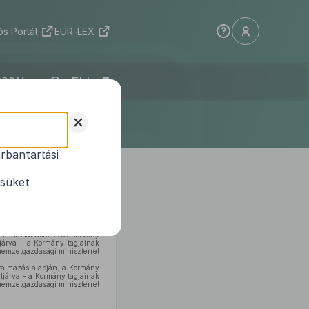
s Portál
EUR-LEX
ELI
+
rbantartási
léséről és
ésüket
amháztartásról szóló törvény
járva – a Kormány tagjainak
 nemzetgazdasági miniszterrel
talmazás alapján, a Kormány
eljárva – a Kormány tagjainak
nemzetgazdasági miniszterrel