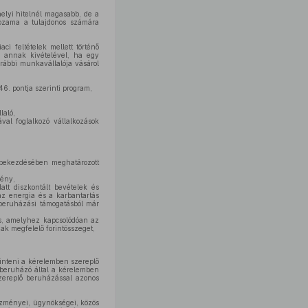
helyi hitelnél magasabb, de a
hozama a tulajdonos számára
i feltételek mellett történő
– annak kivételével, ha egy
orábbi munkavállalója vásárol
46. pontja szerinti program,
laló,
al foglalkozó vállalkozások
. bekezdésében meghatározott
mény,
att diszkontált bevételek és
 az energia és a karbantartás
t beruházási támogatásból már
s, amelyhez kapcsolódóan az
ak megfelelő forintösszeget,
inteni a kérelemben szereplő
 beruházó által a kérelemben
zereplő beruházással azonos
tézményei, ügynökségei, közös