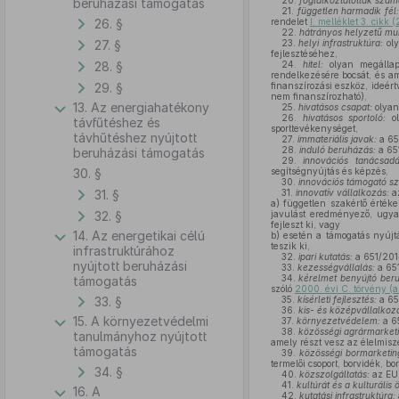
20.
foglalkoztatottak szá
beruházási támogatás
21.
független harmadik fél
26. §
rendelet
I. melléklet 3. cikk
22.
hátrányos helyzetű mu
27. §
23.
helyi infrastruktúra:
oly
fejlesztéséhez,
28. §
24.
hitel:
olyan megállapo
rendelkezésére bocsát, és am
29. §
finanszírozási eszköz, ideér
nem finanszírozható),
13. Az energiahatékony
25.
hivatásos csapat:
olyan 
26.
hivatásos sportoló:
ol
távfűtéshez és
sporttevékenységet,
távhűtéshez nyújtott
27.
immateriális javak:
a 651
28.
induló beruházás:
a 651
beruházási támogatás
29.
innovációs tanácsadá
30. §
segítségnyújtás és képzés,
30.
innovációs támogató sz
31. §
31.
innovatív vállalkozás:
az
a)
független szakértő értéke
32. §
javulást eredményező, ugyan
fejleszt ki, vagy
14. Az energetikai célú
b)
esetén a támogatás nyújtá
teszik ki,
infrastruktúrához
32.
ipari kutatás:
a 651/2014
nyújtott beruházási
33.
kezességvállalás:
a 651
34.
kérelmet benyújtó beru
támogatás
szóló
2000. évi C. törvény (a
33. §
35.
kísérleti fejlesztés:
a 651
36.
kis- és középvállalkoz
15. A környezetvédelmi
37.
környezetvédelem:
a 65
38.
közösségi agrármarket
tanulmányhoz nyújtott
amely részt vesz az élelmisz
támogatás
39.
közösségi bormarketin
termelői csoport, borvidék, 
34. §
40.
közszolgáltatás:
az EUM
41.
kultúrát és a kulturáli
16. A
42.
kutatási infrastruktúra: