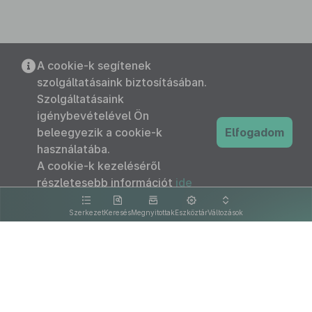
A cookie-k segítenek
szolgáltatásaink biztosításában.
Szolgáltatásaink
igénybevételével Ön
beleegyezik a cookie-k
Elfogadom
használatába.
A cookie-k kezeléséről
részletesebb információt
ide
kattintva olvashat.
Szerkezet
Keresés
Megnyitottak
Eszköztár
Változások