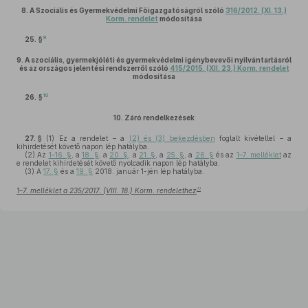
8.
A Szociális és Gyermekvédelmi Főigazgatóságról szóló
316/2012. (XI. 13.)
Korm. rendelet
módosítása
9
25. §
9.
A szociális, gyermekjóléti és gyermekvédelmi igénybevevői nyilvántartásról
és az országos jelentési rendszerről szóló
415/2015. (XII. 23.) Korm. rendelet
módosítása
10
26. §
10.
Záró rendelkezések
27. §
(1)
Ez a rendelet – a
(2) és (3) bekezdésben
foglalt kivétellel – a
kihirdetését követő napon lép hatályba.
(2)
Az
1–16. §
, a
18. §
, a
20. §
, a
21. §
, a
25. §
, a
26. §
és az
1–7. melléklet
az
e rendelet kihirdetését követő nyolcadik napon lép hatályba.
(3)
A
17. §
és a
19. §
2018. január 1-jén lép hatályba.
11
1–7. melléklet a 235/2017. (VIII. 18.) Korm. rendelethez