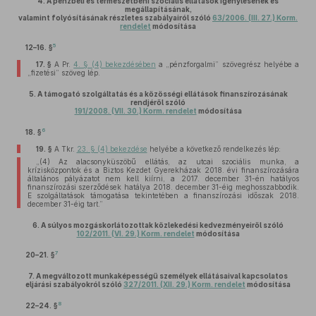
4.
A pénzbeli és természetbeni szociális ellátások igénylésének és
megállapításának,
valamint folyósításának részletes szabályairól szóló
63/2006. (III. 27.) Korm.
rendelet
módosítása
5
12–16. §
17. §
A Pr.
4. § (4) bekezdésében
a „pénzforgalmi” szövegrész helyébe a
„fizetési” szöveg lép.
5.
A támogató szolgáltatás és a közösségi ellátások finanszírozásának
rendjéről szóló
191/2008. (VII. 30.) Korm. rendelet
módosítása
6
18. §
19. §
A Tkr.
23. § (4) bekezdése
helyébe a következő rendelkezés lép:
„(4) Az alacsonyküszöbű ellátás, az utcai szociális munka, a
krízisközpontok és a Biztos Kezdet Gyerekházak 2018. évi finanszírozására
általános pályázatot nem kell kiírni, a 2017. december 31-én hatályos
finanszírozási szerződések hatálya 2018. december 31-éig meghosszabbodik.
E szolgáltatások támogatása tekintetében a finanszírozási időszak 2018.
december 31-éig tart.”
6.
A súlyos mozgáskorlátozottak közlekedési kedvezményeiről szóló
102/2011. (VI. 29.) Korm. rendelet
módosítása
7
20–21. §
7.
A megváltozott munkaképességű személyek ellátásaival kapcsolatos
eljárási szabályokról szóló
327/2011. (XII. 29.) Korm. rendelet
módosítása
8
22–24. §