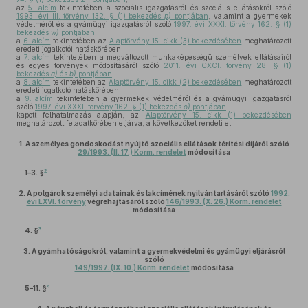
az
5. alcím
tekintetében a szociális igazgatásról és szociális ellátásokról szóló
1993. évi III. törvény 132. § (1) bekezdés
p)
pontjában
, valamint a gyermekek
védelméről és a gyámügyi igazgatásról szóló
1997. évi XXXI. törvény 162. § (1)
bekezdés
w)
pontjában
,
a
6. alcím
tekintetében az
Alaptörvény 15. cikk (3) bekezdésében
meghatározott
eredeti jogalkotói hatáskörében,
a
7. alcím
tekintetében a megváltozott munkaképességű személyek ellátásairól
és egyes törvények módosításáról szóló
2011. évi CXCI. törvény 28. § (1)
bekezdés
a)
és
b)
pontjában
,
a
8. alcím
tekintetében az
Alaptörvény 15. cikk (2) bekezdésében
meghatározott
eredeti jogalkotó hatáskörében,
a
9. alcím
tekintetében a gyermekek védelméről és a gyámügyi igazgatásról
szóló
1997. évi XXXI. törvény 162. § (1) bekezdés
o)
pontjában
kapott felhatalmazás alapján, az
Alaptörvény 15. cikk (1) bekezdésében
meghatározott feladatkörében eljárva, a következőket rendeli el:
1.
A személyes gondoskodást nyújtó szociális ellátások térítési díjáról szóló
29/1993. (II. 17.) Korm. rendelet
módosítása
2
1–3. §
2.
A polgárok személyi adatainak és lakcímének nyilvántartásáról szóló
1992.
évi LXVI. törvény
végrehajtásáról szóló
146/1993. (X. 26.) Korm. rendelet
módosítása
3
4. §
3.
A gyámhatóságokról, valamint a gyermekvédelmi és gyámügyi eljárásról
szóló
149/1997. (IX. 10.) Korm. rendelet
módosítása
4
5–11. §