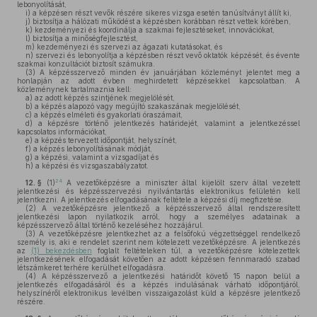
lebonyolítását,
i)
a képzésen részt vevők részére sikeres vizsga esetén tanúsítványt állít ki,
j)
biztosítja a hálózati működést a képzésben korábban részt vettek körében,
k)
kezdeményezi és koordinálja a szakmai fejlesztéseket, innovációkat,
l)
biztosítja a minőségfejlesztést,
m)
kezdeményezi és szervezi az ágazati kutatásokat, és
n)
szervezi és lebonyolítja a képzésben részt vevő oktatók képzését, és évente
szakmai konzultációt biztosít számukra.
(3)
A képzésszervező minden év januárjában közleményt jelentet meg a
honlapján az adott évben meghirdetett képzésekkel kapcsolatban. A
közleménynek tartalmaznia kell:
a)
az adott képzés szintjének megjelölését,
b)
a képzés alapozó vagy megújító szakaszának megjelölését,
c)
a képzés elméleti és gyakorlati óraszámait,
d)
a képzésre történő jelentkezés határidejét, valamint a jelentkezéssel
kapcsolatos információkat,
e)
a képzés tervezett időpontját, helyszínét,
f)
a képzés lebonyolításának módját,
g)
a képzési, valamint a vizsgadíjat és
h)
a képzési és vizsgaszabályzatot.
24
12. §
(1)
A vezetőképzésre a miniszter által kijelölt szerv által vezetett
jelentkezési és képzésszervezési nyilvántartás elektronikus felületén kell
jelentkezni. A jelentkezés elfogadásának feltétele a képzési díj megfizetése.
(2)
A vezetőképzésre jelentkező a képzésszervező által rendszeresített
jelentkezési lapon nyilatkozik arról, hogy a személyes adatainak a
képzésszervező által történő kezeléséhez hozzájárul.
(3)
A vezetőképzésre jelentkezhet az a felsőfokú végzettséggel rendelkező
személy is, aki e rendelet szerint nem kötelezett vezetőképzésre. A jelentkezés
az
(1) bekezdésben
foglalt feltételeken túl, a vezetőképzésre kötelezettek
jelentkezésének elfogadását követően az adott képzésen fennmaradó szabad
létszámkeret terhére kerülhet elfogadásra.
(4)
A képzésszervező a jelentkezési határidőt követő 15 napon belül a
jelentkezés elfogadásáról és a képzés indulásának várható időpontjáról,
helyszínéről elektronikus levélben visszaigazolást küld a képzésre jelentkező
részére.