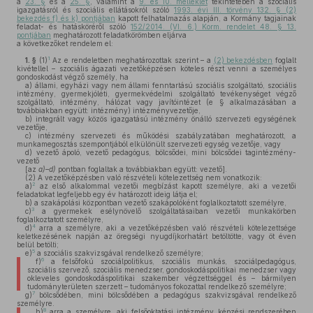
a
23. §
és a
25. §
, valamint a
9. és 10. melléklet
tekintetében a szociális
igazgatásról és szociális ellátásokról szóló
1993. évi III. törvény 132. § (2)
bekezdés f) és k) pontjában
kapott felhatalmazás alapján, a Kormány tagjainak
feladat- és hatásköréről szóló
152/2014. (VI. 6.) Korm. rendelet 48. § 13.
pontjában
meghatározott feladatkörömben eljárva
a következőket rendelem el:
1
1. §
(1)
Az e rendeletben meghatározottak szerint – a
(2) bekezdésben
foglalt
kivétellel – szociális ágazati vezetőképzésen köteles részt venni a személyes
gondoskodást végző személy, ha
a)
állami, egyházi vagy nem állami fenntartású szociális szolgáltató, szociális
intézmény, gyermekjóléti, gyermekvédelmi szolgáltató tevékenységet végző
szolgáltató, intézmény, hálózat vagy javítóintézet (e § alkalmazásában a
továbbiakban együtt: intézmény) intézményvezetője,
b)
integrált vagy közös igazgatású intézmény önálló szervezeti egységének
vezetője,
c)
intézmény szervezeti és működési szabályzatában meghatározott, a
munkamegosztás szempontjából elkülönült szervezeti egység vezetője, vagy
d)
vezető ápoló, vezető pedagógus, bölcsődei, mini bölcsődei tagintézmény-
vezető
[az
a)–d)
pontban foglaltak a továbbiakban együtt: vezető].
(2)
A vezetőképzésben való részvételi kötelezettség nem vonatkozik:
2
a)
az első alkalommal vezetői megbízást kapott személyre, aki a vezetői
feladatokat legfeljebb egy év határozott ideig látja el;
b)
a szakápolási központban vezető szakápolóként foglalkoztatott személyre,
3
c)
a gyermekek esélynövelő szolgáltatásaiban vezetői munkakörben
foglalkoztatott személyre,
4
d)
arra a személyre, aki a vezetőképzésben való részvételi kötelezettsége
keletkezésének napján az öregségi nyugdíjkorhatárt betöltötte, vagy öt éven
belül betölti;
5
e)
a szociális szakvizsgával rendelkező személyre;
6
f)
a felsőfokú szociálpolitikus, szociális munkás, szociálpedagógus,
szociális szervező, szociális menedzser, gondoskodáspolitikai menedzser vagy
okleveles gondoskodáspolitikai szakember végzettséggel és – bármilyen
tudományterületen szerzett – tudományos fokozattal rendelkező személyre;
7
g)
bölcsődében, mini bölcsődében a pedagógus szakvizsgával rendelkező
személyre.
8
h)
arra a személyre, aki felsőoktatási intézmény képzési rendszerében