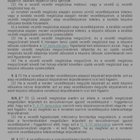
táppénzt, baleseti táppénzt vesz igénybe.
(2)
Ha a vezető vezetői megbízása módosul, vagy a vezető új vezetői
megbízást kap, és
a)
mindkét vezetői megbízás alapján azonos szintű vezetőképzésre köteles,
vagy a korábbi vezetői megbízása alapján mester vezetőképzésre, a későbbi
vezetői megbízása alapján alap vezetőképzésre köteles, a korábbi képzési
időszaka tovább folytatódik,
b)
a korábbi vezetői megbízása alapján alap vezetőképzésre, a későbbi vezetői
megbízása alapján mester vezetőképzésre köteles, a képzési időszak a későbbi
vezetői megbízástól számítva újrakezdődik.
(3)
Ha a vezető vezetői megbízása megszűnik, és a vezetői megbízás
megszűnését követő 6 hónapon belül újabb vezetői megbízást kap, a képzési
időszak számítására a
(2) bekezdésben
foglaltakat kell alkalmazni azzal, hogy a
korábbi vezetői megbízás megszűnésének időpontja és az újabb vezetői
megbízás kezdő időpontja közötti időszakot a képzési időszak számításánál nem
kell figyelembe venni.
(4)
Ha a vezető vezetői megbízása megszűnik, és a vezetői megbízás
megszűnését követő hat hónap elteltét követően újabb vezetői megbízást kap, a
képzési időszaka újrakezdődik.
9. §
(1)
Ha a vezető a mester vezetőképzés alapozó képzését teljesítette, azt az
alap vezetőképzés alapozó képzésének teljesítéseként is el kell fogadni.
(2)
Ha a vezető a mester vezetőképzés megújító képzését az adott képzési
időszakra nézve teljesítette, azt az alap vezetőképzés megújító képzésének az
adott képzési időszakra vonatkozó teljesítéseként is el kell fogadni.
14
9/A. §
(1)
Új vezető megbízása esetén az általa a vezetői megbízását
megelőzően teljesített és tanúsítvánnyal igazolt vezetőképzést – függetlenül
attól, hogy azt a
11. § (1) bekezdése
szerinti mely képzésszervezőnél végezte – el
kell fogadni, ha az megfelel az e rendelet szerinti vezetőképzési kötelezettsége
teljesítésének.
(2)
Ha a vezetőt foglalkoztató intézmény fenntartója megváltozik, a vezető
által a fenntartóváltást megelőzően teljesített és tanúsítvánnyal igazolt
vezetőképzést – függetlenül attól, hogy azt a
11. § (1) bekezdése
szerinti mely
képzésszervezőnél végezte – el kell fogadni, ha az megfelel az e rendelet
szerinti vezetőképzési kötelezettsége teljesítésének.
15
10. §
(1)
A vezetőképzés a szociálpolitikáért felelős miniszter (a továbbiakban: