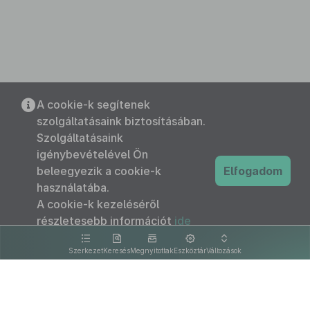
A cookie-k segítenek
szolgáltatásaink biztosításában.
Szolgáltatásaink
igénybevételével Ön
beleegyezik a cookie-k
Elfogadom
használatába.
A cookie-k kezeléséről
részletesebb információt
ide
kattintva olvashat.
Szerkezet
Keresés
Megnyitottak
Eszköztár
Változások