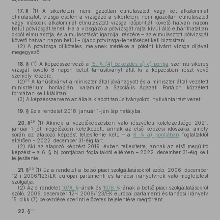
17. §
(1)
A sikertelen, nem igazoltan elmulasztott vagy két alkalommal
elmulasztott vizsga esetén a vizsgázó a sikertelen, nem igazoltan elmulasztott
vagy második alkalommal elmulasztott vizsga időpontját követő hatvan napon
belül pótvizsgát tehet. Ha a vizsgázó a pótvizsgát rajta kívül álló elháríthatatlan
okból elmulasztja, és a mulasztását igazolja, részére – az elmulasztott pótvizsgát
követő hatvan napon belül – újabb pótvizsga-lehetőséget kell biztosítani.
(2)
A pótvizsga díjköteles, melynek mértéke a pótolni kívánt vizsga díjával
megegyező.
18. §
(1)
A képzésszervező a
15. § (4) bekezdés a)–c) pontja
szerinti sikeres
vizsgát követő 8 napon belül tanúsítványt állít ki a képzésben részt vevő
személy részére.
28
(2)
A tanúsítványt a miniszter által jóváhagyott és a miniszter által vezetett
minisztérium honlapján, valamint a Szociális Ágazati Portálon közzétett
formában kell kiállítani.
(3)
A képzésszervező az általa kiadott tanúsítványokról nyilvántartást vezet.
19. §
Ez a rendelet 2018. január 1-jén lép hatályba.
29
20. §
(1)
Akinek a vezetőképzésben való részvételi kötelezettsége 2021.
január 1-jét megelőzően keletkezett, annak az első képzési időszaka, amely
során az alapozó képzést teljesítenie kell, – a
6. § a) pontjában
foglaltaktól
eltérően – 2022. december 31-éig tart.
(2)
Aki az alapozó képzést 2019. évben teljesítette, annak az első megújító
képzést – a 6. § b) pontjában foglaltaktól eltérően – 2022. december 31-éig kell
teljesítenie.
30
21. §
(1)
Ez a rendelet a belső piaci szolgáltatásokról szóló, 2006. december
12-i 2006/123/EK európai parlamenti és tanácsi irányelvnek való megfelelést
szolgálja.
(2)
Az e rendelet
10/A. §
-ának és
10/B. §
-ának a belső piaci szolgáltatásokról
szóló, 2006. december 12-i 2006/123/EK európai parlamenti és tanácsi irányelv
15. cikk (7) bekezdése szerinti előzetes bejelentése megtörtént.
31
22. §