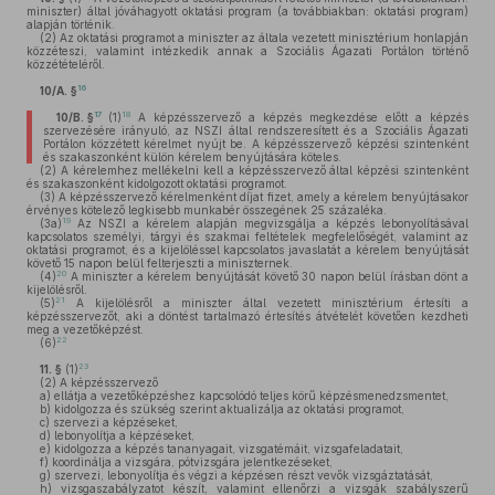
miniszter) által jóváhagyott oktatási program (a továbbiakban: oktatási program)
alapján történik.
(2)
Az oktatási programot a miniszter az általa vezetett minisztérium honlapján
közzéteszi, valamint intézkedik annak a Szociális Ágazati Portálon történő
közzétételéről.
16
10/A. §
17
18
10/B. §
(1)
A képzésszervező a képzés megkezdése előtt a képzés
szervezésére irányuló, az NSZI által rendszeresített és a Szociális Ágazati
Portálon közzétett kérelmet nyújt be. A képzésszervező képzési szintenként
és szakaszonként külön kérelem benyújtására köteles.
(2)
A kérelemhez mellékelni kell a képzésszervező által képzési szintenként
és szakaszonként kidolgozott oktatási programot.
(3)
A képzésszervező kérelmenként díjat fizet, amely a kérelem benyújtásakor
érvényes kötelező legkisebb munkabér összegének 25 százaléka.
19
(3a)
Az NSZI a kérelem alapján megvizsgálja a képzés lebonyolításával
kapcsolatos személyi, tárgyi és szakmai feltételek megfelelőségét, valamint az
oktatási programot, és a kijelöléssel kapcsolatos javaslatát a kérelem benyújtását
követő 15 napon belül felterjeszti a miniszternek.
20
(4)
A miniszter a kérelem benyújtását követő 30 napon belül írásban dönt a
kijelölésről.
21
(5)
A kijelölésről a miniszter által vezetett minisztérium értesíti a
képzésszervezőt, aki a döntést tartalmazó értesítés átvételét követően kezdheti
meg a vezetőképzést.
22
(6)
23
11. §
(1)
(2)
A képzésszervező
a)
ellátja a vezetőképzéshez kapcsolódó teljes körű képzésmenedzsmentet,
b)
kidolgozza és szükség szerint aktualizálja az oktatási programot,
c)
szervezi a képzéseket,
d)
lebonyolítja a képzéseket,
e)
kidolgozza a képzés tananyagait, vizsgatémáit, vizsgafeladatait,
f)
koordinálja a vizsgára, pótvizsgára jelentkezéseket,
g)
szervezi, lebonyolítja és végzi a képzésen részt vevők vizsgáztatását,
h)
vizsgaszabályzatot készít, valamint ellenőrzi a vizsgák szabályszerű