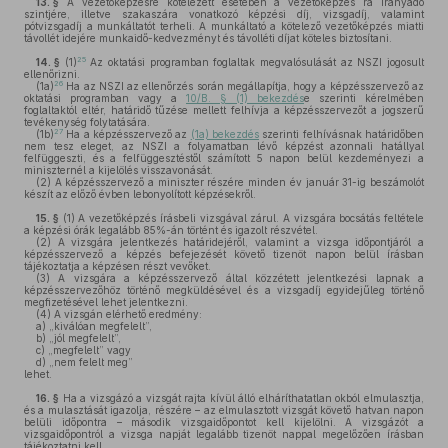
13. §
A vezetőképzésre kötelezett esetében a vezetőképzés rá irányadó
szintjére, illetve szakaszára vonatkozó képzési díj, vizsgadíj, valamint
pótvizsgadíj a munkáltatót terheli. A munkáltató a kötelező vezetőképzés miatti
távollét idejére munkaidő-kedvezményt és távolléti díjat köteles biztosítani.
25
14. §
(1)
Az oktatási programban foglaltak megvalósulását az NSZI jogosult
ellenőrizni.
26
(1a)
Ha az NSZI az ellenőrzés során megállapítja, hogy a képzésszervező az
oktatási programban vagy a
10/B. § (1) bekezdés
e szerinti kérelmében
foglaltaktól eltér, határidő tűzése mellett felhívja a képzésszervezőt a jogszerű
tevékenység folytatására.
27
(1b)
Ha a képzésszervező az
(1a) bekezdés
szerinti felhívásnak határidőben
nem tesz eleget, az NSZI a folyamatban lévő képzést azonnali hatállyal
felfüggeszti, és a felfüggesztéstől számított 5 napon belül kezdeményezi a
miniszternél a kijelölés visszavonását.
(2)
A képzésszervező a miniszter részére minden év január 31-ig beszámolót
készít az előző évben lebonyolított képzésekről.
15. §
(1)
A vezetőképzés írásbeli vizsgával zárul. A vizsgára bocsátás feltétele
a képzési órák legalább 85%-án történt és igazolt részvétel.
(2)
A vizsgára jelentkezés határidejéről, valamint a vizsga időpontjáról a
képzésszervező a képzés befejezését követő tizenöt napon belül írásban
tájékoztatja a képzésen részt vevőket.
(3)
A vizsgára a képzésszervező által közzétett jelentkezési lapnak a
képzésszervezőhöz történő megküldésével és a vizsgadíj egyidejűleg történő
megfizetésével lehet jelentkezni.
(4)
A vizsgán elérhető eredmény:
a)
„kiválóan megfelelt”,
b)
„jól megfelelt”,
c)
„megfelelt” vagy
d)
„nem felelt meg”
lehet.
16. §
Ha a vizsgázó a vizsgát rajta kívül álló elháríthatatlan okból elmulasztja,
és a mulasztását igazolja, részére – az elmulasztott vizsgát követő hatvan napon
belüli időpontra – második vizsgaidőpontot kell kijelölni. A vizsgázót a
vizsgaidőpontról a vizsga napját legalább tizenöt nappal megelőzően írásban
tájékoztatni kell.