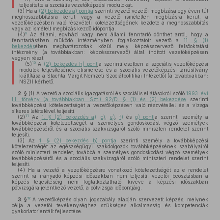
teljesítette a szociális vezetőképzési modulokat.
(3)
Ha a
(2) bekezdés a) pontja
szerinti vezető vezetői megbízása egy éven túl
meghosszabbításra kerül, vagy a vezető ismételten megbízásra kerül, a
vezetőképzésben való részvételi kötelezettségének kezdete a meghosszabbítás
vagy az ismételt megbízás kezdő időpontja.
9
(4)
Az állami, egyházi vagy nem állami fenntartó dönthet arról, hogy a
fenntartásában működő intézményben foglalkoztatott vezető a
11. § (1)
bekezdés
ében meghatározottak közül mely képzésszervező felsőoktatási
intézmény (a továbbiakban: képzésszervező) által indított vezetőképzésen
vegyen részt.
10
(5)
A
(2) bekezdés h) pont
ja szerinti esetben a szociális vezetőképzési
modulok teljesítésének elismerése és a szociális vezetőképzési tanúsítvány
kiállítása a Slachta Margit Nemzeti Szociálpolitikai Intézettől (a továbbiakban:
NSZI) kérhető.
2. §
(1)
A vezető a szociális igazgatásról és szociális ellátásokról szóló
1993. évi
III. törvény (a továbbiakban: Szt.) 92/D. § (1) és (2) bekezdése
szerinti
továbbképzési kötelezettségét a vezetőképzésen való részvétellel és a vizsga
sikeres letételével teljesíti.
11
(2)
Az
1. § (2) bekezdés a)
,
c)
,
e)
,
f)
és
g) pont
ja szerinti személy a
továbbképzési kötelezettségét a személyes gondoskodást végző személyek
továbbképzéséről és a szociális szakvizsgáról szóló miniszteri rendelet szerint
teljesíti.
(3)
Az
1. § (2) bekezdés b) pontja
szerinti személy a továbbképzési
kötelezettségét az egészségügyi szakdolgozók továbbképzésének szabályairól
szóló miniszteri rendelet, továbbá a személyes gondoskodást végző személyek
továbbképzéséről és a szociális szakvizsgáról szóló miniszteri rendelet szerint
teljesíti.
(4)
Ha a vezető a vezetőképzésre vonatkozó kötelezettségét az e rendelet
szerint rá irányadó képzési időszakban nem teljesíti, vezetői beosztásban a
képzés teljesítéséig nem foglalkoztatható, kivéve a képzési időszakban
pótvizsgára jelentkező vezető, a pótvizsga időpontjáig.
12
3. §
A vezetőképzés olyan jogszabály alapján szervezett képzés, melynek
célja a vezetői tevékenységhez szükséges alkalmasság és kompetenciák
gyakorlatorientált fejlesztése.