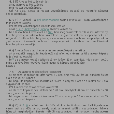
4. §
(1)
A vezetőképzés szintjei:
a)
az alap vezetőképzés és
b)
a mester vezetőképzés.
(2)
Az alap, illetve a mester vezetőképzés alapozó és megújító képzési
szakaszokból áll.
5. §
(1)
A vezető – a
(2) bekezdésben
foglalt kivétellel – alap vezetőképzés
teljesítésére köteles.
(2)
Mester vezetőképzés teljesítésére köteles:
a)
az
1. § (1) bekezdés a) pontja
szerinti vezető és
b)
a lakóotthon kivételével az
Szt.
-ben meghatározott bentlakásos intézmény
telephelyének, a lakásotthon kivételével a gyermekotthon telephelyének, az
utógondozó otthon telephelyének, a családok átmeneti otthona telephelyének, a
gyermekek átmeneti otthona telephelyének, továbbá a javítóintézet
telephelyének vezetője.
6. §
A vezető az alap, illetve a mester vezetőképzés keretében
a)
a vezetői megbízás kezdetétől számított egy éven belül alapozó képzés
teljesítésére, továbbá
13
b)
az alapozó képzés teljesítésének időpontjától számított négy éven belül,
majd ezt követően négyévenként megújító képzés teljesítésére
köteles.
7. §
(1)
Az alap vezetőképzésre kötelezett:
a)
alapozó képzésének időtartama 80 óra, amelyből 30 óra az elméleti és 50
óra a gyakorlati képzés;
b)
megújító képzésének időtartama 15 óra, amelyből 5 óra az elméleti és 10 óra
a gyakorlati képzés.
(2)
A mester vezetőképzésre kötelezett :
a)
alapozó képzésének időtartama 120 óra, amelyből 50 óra az elméleti és 70
óra a gyakorlati képzés;
b)
megújító képzésének időtartama 25 óra, amelyből 10 óra az elméleti és 15
óra a gyakorlati képzés.
8. §
(1)
A
6. §
szerinti képzési időszakok számításánál nem kell figyelembe
venni azt az időtartamot, amely alatt a vezető szülési szabadságot, három
hónapot meghaladóan fizetés nélküli szabadságot, hat hónapot meghaladóan