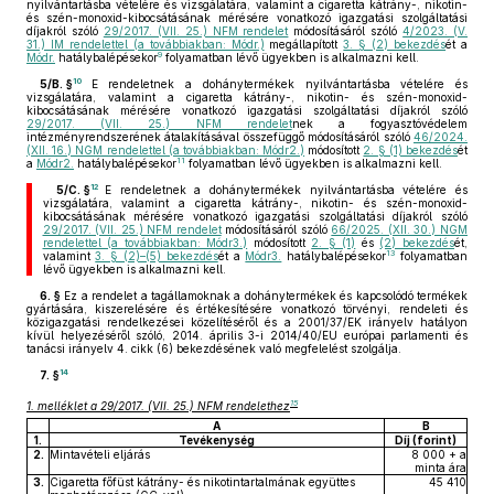
nyilvántartásba vételére és vizsgálatára, valamint a cigaretta kátrány-, nikotin-
és szén-monoxid-kibocsátásának mérésére vonatkozó igazgatási szolgáltatási
díjakról szóló
29/2017. (VII. 25.) NFM rendelet
módosításáról szóló
4/2023. (V.
31.) IM rendelettel (a továbbiakban: Módr.)
megállapított
3. § (2) bekezdés
ét a
9
Módr.
hatálybalépésekor
folyamatban lévő ügyekben is alkalmazni kell.
10
5/B. §
E rendeletnek a dohánytermékek nyilvántartásba vételére és
vizsgálatára, valamint a cigaretta kátrány-, nikotin- és szén-monoxid-
kibocsátásának mérésére vonatkozó igazgatási szolgáltatási díjakról szóló
29/2017. (VII. 25.) NFM rendelet
nek a fogyasztóvédelem
intézményrendszerének átalakításával összefüggő módosításáról szóló
46/2024.
(XII. 16.) NGM rendelettel (a továbbiakban: Módr2.)
módosított
2. § (1) bekezdés
ét
11
a
Módr2.
hatálybalépésekor
folyamatban lévő ügyekben is alkalmazni kell.
12
5/C. §
E rendeletnek a dohánytermékek nyilvántartásba vételére és
vizsgálatára, valamint a cigaretta kátrány-, nikotin- és szén-monoxid-
kibocsátásának mérésére vonatkozó igazgatási szolgáltatási díjakról szóló
29/2017. (VII. 25.) NFM rendelet
módosításáról szóló
66/2025. (XII. 30.) NGM
rendelettel (a továbbiakban: Módr3.)
módosított
2. § (1)
és
(2) bekezdés
ét,
13
valamint
3. § (2)–(5) bekezdés
ét a
Módr3.
hatálybalépésekor
folyamatban
lévő ügyekben is alkalmazni kell.
6. §
Ez a rendelet a tagállamoknak a dohánytermékek és kapcsolódó termékek
gyártására, kiszerelésére és értékesítésére vonatkozó törvényi, rendeleti és
közigazgatási rendelkezései közelítéséről és a 2001/37/EK irányelv hatályon
kívül helyezéséről szóló, 2014. április 3-i 2014/40/EU európai parlamenti és
tanácsi irányelv 4. cikk (6) bekezdésének való megfelelést szolgálja.
14
7. §
15
1. melléklet a 29/2017. (VII. 25.) NFM rendelethez
A
B
1.
Tevékenység
Díj (forint)
2.
Mintavételi eljárás
8 000 + a
minta ára
3.
Cigaretta főfüst kátrány- és nikotintartalmának együttes
45 410