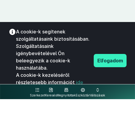
A cookie-k segítenek
szolgáltatásaink biztosításában.
Szolgáltatásaink
igénybevételével Ön
beleegyezik a cookie-k
Elfogadom
használatába.
A cookie-k kezeléséről
részletesebb információt
ide
kattintva olvashat.
Szerkezet
Keresés
Megnyitottak
Eszköztár
Változások