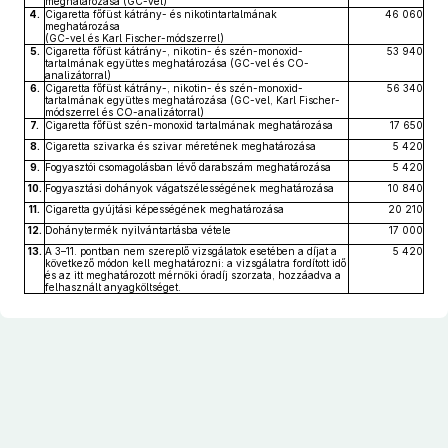
meghatározása (GC-vel)
4.
Cigaretta főfüst kátrány- és nikotintartalmának
46 060
meghatározása
(GC-vel és Karl Fischer-módszerrel)
5.
Cigaretta főfüst kátrány-, nikotin- és szén-monoxid-
53 940
tartalmának együttes meghatározása (GC-vel és CO-
analizátorral)
6.
Cigaretta főfüst kátrány-, nikotin- és szén-monoxid-
56 340
tartalmának együttes meghatározása (GC-vel, Karl Fischer-
módszerrel és CO-analizátorral)
7.
Cigaretta főfüst szén-monoxid tartalmának meghatározása
17 650
8.
Cigaretta szivarka és szivar méretének meghatározása
5 420
9.
Fogyasztói csomagolásban lévő darabszám meghatározása
5 420
10.
Fogyasztási dohányok vágatszélességének meghatározása
10 840
11.
Cigaretta gyújtási képességének meghatározása
20 210
12.
Dohánytermék nyilvántartásba vétele
17 000
13.
A 3–11. pontban nem szereplő vizsgálatok esetében a díjat a
5 420
következő módon kell meghatározni: a vizsgálatra fordított idő
és az itt meghatározott mérnöki óradíj szorzata, hozzáadva a
felhasznált anyagköltséget.