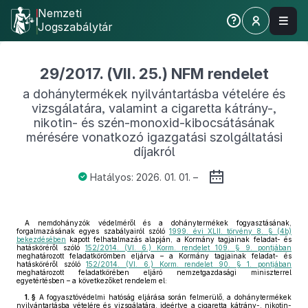
Nemzeti
Jogszabálytár
29/2017. (VII. 25.) NFM rendelet
a dohánytermékek nyilvántartásba vételére és
vizsgálatára, valamint a cigaretta kátrány-,
nikotin- és szén-monoxid-kibocsátásának
mérésére vonatkozó igazgatási szolgáltatási
díjakról
Hatályos: 2026. 01. 01. –
A nemdohányzók védelméről és a dohánytermékek fogyasztásának,
forgalmazásának egyes szabályairól szóló
1999. évi XLII. törvény 8. § (4b)
bekezdésében
kapott felhatalmazás alapján, a Kormány tagjainak feladat- és
hatásköréről szóló
152/2014. (VI. 6.) Korm. rendelet 109. § 9. pontjában
meghatározott feladatkörömben eljárva – a Kormány tagjainak feladat- és
hatásköréről szóló
152/2014. (VI. 6.) Korm. rendelet 90. § 1. pontjában
meghatározott feladatkörében eljáró nemzetgazdasági miniszterrel
egyetértésben – a következőket rendelem el:
1. §
A fogyasztóvédelmi hatóság eljárása során felmerülő, a dohánytermékek
nyilvántartásba vételére és vizsgálatára, ideértve a cigaretta kátrány-, nikotin-