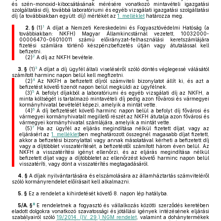
és szén-monoxid-kibocsátásának mérésére vonatkozó mintavételi igazgatási
szolgáltatási díj, továbbá laboratóriumi és egyéb vizsgálati igazgatási szolgáltatási
díj (a továbbiakban együtt: díj) mértékét az
1. melléklet
határozza meg.
1
2. §
(1)
A díjat a Nemzeti Kereskedelmi és Fogyasztóvédelmi Hatóság (a
továbbiakban: NKFH) Magyar Államkincstárnál vezetett, 10032000-
00006470-06010011 számú előirányzat-felhasználási keretszámlájára
fizetési számlára történő készpénzbefizetés útján vagy átutalással kell
befizetni.
2
(2)
A díj az NKFH bevétele.
3
3. §
(1)
A díjat a díj ügyfél általi viseléséről szóló döntés véglegessé válásától
számított harminc napon belül kell megfizetni.
4
(2)
Az NKFH a befizetett díjról számviteli bizonylatot állít ki, és azt a
befizetést követő tizenöt napon belül megküldi az ügyfélnek.
5
(3)
A befolyt díjakból a laboratóriumi és egyéb vizsgálati díj az NKFH, a
minta költségét is tartalmazó mintavételi díj pedig azon fővárosi és vármegyei
kormányhivatal bevételét képezi, amelyik a mintát vette.
6
(4)
A díj befizetését követő harminc napon belül a befolyt díj fővárosi és
vármegyei kormányhivatalt megillető részét az NKFH átutalja azon fővárosi és
vármegyei kormányhivatal számlájára, amelyik a mintát vette.
7
(5)
Ha az ügyfél az eljárás megindítása nélkül fizetett díjat, vagy az
eljárásért az
1. melléklet
ben meghatározott összegnél magasabb díjat fizetett,
akkor a befizetési bizonylattal vagy annak másolatával kérheti a befizetett díj
vagy a díjtöbblet visszatérítését, a befizetéstől számított három éven belül. Az
NKFH a visszatérítési igényt ellenőrzi, és az eljárás megindítása nélkül
befizetett díjat vagy a díjtöbbletet az ellenőrzést követő harminc napon belül
visszatéríti, vagy dönt a visszatérítés megtagadásáról.
4. §
A díjak nyilvántartására és elszámolására az államháztartás számviteléről
szóló kormányrendelet előírásait kell alkalmazni.
5. §
Ez a rendelet a kihirdetését követő 8. napon lép hatályba.
8
5/A. §
E rendeletnek a fogyasztó és vállalkozás közötti szerződés keretében
eladott dolgokra vonatkozó szavatossági és jótállási igények intézésének eljárási
szabályairól szóló
19/2014. (IV. 29.) NGM rendelet
, valamint a dohánytermékek