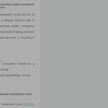
doskodást nyújtó szervek és
tása
ndoskodást nyújtó szervek és
 „A Magyar Államkincstár (a
tartásba vételét” szövegrész
ásba történő bejegyzésének”
intézménynek a törzskönyvi
t
a” szövegrész helyébe az „a
 szöveg,
ósító Igazgatóság” szöveg,
ásának szabályairól szóló
 szabályairól szóló
141/2000.