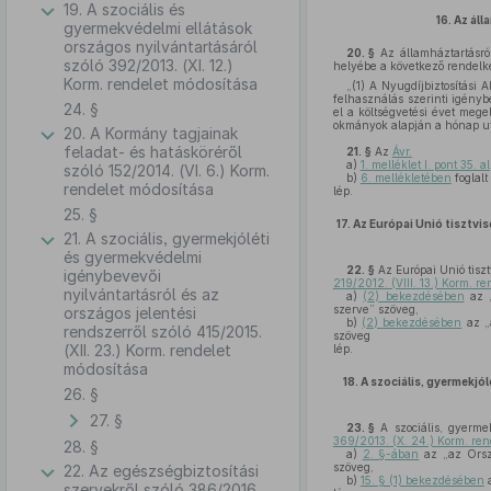
19. A szociális és
16.
Az áll
gyermekvédelmi ellátások
országos nyilvántartásáról
20. §
Az államháztartásról
szóló 392/2013. (XI. 12.)
helyébe a következő rendelk
Korm. rendelet módosítása
„(1) A Nyugdíjbiztosítási A
felhasználás szerinti igényb
24. §
el a költségvetési évet mege
okmányok alapján a hónap utol
20. A Kormány tagjainak
feladat- és hatásköréről
21. §
Az
Ávr.
a)
1. melléklet I. pont 35. 
szóló 152/2014. (VI. 6.) Korm.
b)
6. mellékletében
foglal
rendelet módosítása
lép.
25. §
17.
Az Európai Unió tisztvis
21. A szociális, gyermekjóléti
és gyermekvédelmi
22. §
Az Európai Unió tiszt
igénybevevői
219/2012. (VIII. 13.) Korm. re
nyilvántartásról és az
a)
(2) bekezdésében
az „
szerve” szöveg,
országos jelentési
b)
(2) bekezdésében
az „
rendszerről szóló 415/2015.
szöveg
(XII. 23.) Korm. rendelet
lép.
módosítása
18.
A szociális, gyermekjó
26. §
27. §
23. §
A szociális, gyermek
369/2013. (X. 24.) Korm. ren
28. §
a)
2. §-ában
az „az Orszá
szöveg,
22. Az egészségbiztosítási
b)
15. § (1) bekezdésében
a
szervekről szóló 386/2016.