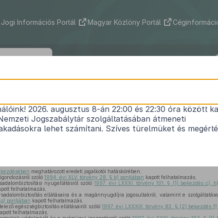
Jogi Információs Portál
Magyar Közlöny Portál
Céginformáció
311/2017. (X. 31.) Korm. rendelet
nálóink! 2026. augusztus 8-án 22:00 és 22:30 óra között ka
Nyugdíjbiztosítási Főigazgatóságnak a Magyar Ál
Nemzeti Jogszabálytár szolgáltatásában átmeneti
vadásához kapcsolódó egyes kormányrendeletek m
kadásokra lehet számítani. Szíves türelmüket és megért
Hatályos: 2017. 11. 01. – 2017. 11. 01.
bekezdésében
meghatározott eredeti jogalkotói hatáskörében,
igondozásról szóló
1994. évi XLV. törvény 28. §
b)
pontjában
kapott felhatalmazás,
sadalombiztosítási nyugellátásról szóló
1997. évi LXXXI. törvény 101. § (1) bekezdés
c), h)
pott felhatalmazás,
sadalombiztosítás ellátásaira és a magánnyugdíjra jogosultakról, valamint e szolgáltatás
s
g)
pontjában
kapott felhatalmazás,
elező egészségbiztosítás ellátásairól szóló
1997. évi LXXXIII. törvény 83. § (2) bekezdés
f)
apott felhatalmazás,