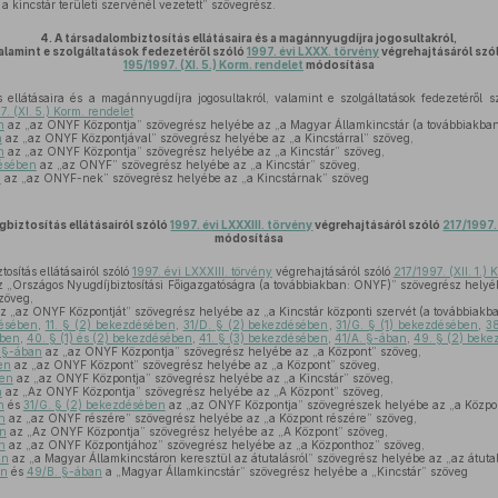
 a kincstár területi szervénél vezetett” szövegrész.
4.
A társadalombiztosítás ellátásaira és a magánnyugdíjra jogosultakról,
alamint e szolgáltatások fedezetéről szóló
1997. évi LXXX. törvény
végrehajtásáról szó
195/1997. (XI. 5.) Korm. rendelet
módosítása
s ellátásaira és a magánnyugdíjra jogosultakról, valamint e szolgáltatások fedezetéről 
7. (XI. 5.) Korm. rendelet
n
az „az ONYF Központja” szövegrész helyébe az „a Magyar Államkincstár (a továbbiakban:
n
az „az ONYF Központjával” szövegrész helyébe az „a Kincstárral” szöveg,
n
az „az ONYF Központja” szövegrész helyébe az „a Kincstár” szöveg,
désében
az „az ONYF” szövegrész helyébe az „a Kincstár” szöveg,
n
az „az ONYF-nek” szövegrész helyébe az „a Kincstárnak” szöveg
gbiztosítás ellátásairól szóló
1997. évi LXXXIII. törvény
végrehajtásáról szóló
217/1997. 
módosítása
osítás ellátásairól szóló
1997. évi LXXXIII. törvény
végrehajtásáról szóló
217/1997. (XII. 1.) 
 „Országos Nyugdíjbiztosítási Főigazgatóságra (a továbbiakban: ONYF)” szövegrész helyé
zöveg,
z „az ONYF Központját” szövegrész helyébe az „a Kincstár központi szervét (a továbbiakba
désében
,
11. § (2) bekezdésében
,
31/D. § (2) bekezdésében
,
31/G. § (1) bekezdésében
,
38
ében
,
40. § (1) és (2) bekezdésében
,
41. § (3) bekezdésében
,
41/A. §-ában
,
49. § (2) bek
 §-ában
az „az ONYF Központja” szövegrész helyébe az „a Központ” szöveg,
en
az „az ONYF Központ” szövegrész helyébe az „a Központ” szöveg,
ben
az „az ONYF Központja” szövegrész helyébe az „a Kincstár” szöveg,
n
az „Az ONYF Központja” szövegrész helyébe az „A Központ” szöveg,
n
és
31/G. § (2) bekezdésében
az „az ONYF Központja” szövegrészek helyébe az „a Közpo
n
az „az ONYF részére” szövegrész helyébe az „a Központ részére” szöveg,
en
az „Az ONYF Központja” szövegrész helyébe az „A Központ” szöveg,
n
az „az ONYF Központjához” szövegrész helyébe az „a Központhoz” szöveg,
en
az „a Magyar Államkincstáron keresztül az átutalásról” szövegrész helyébe az „az átutal
en
és
49/B. §-ában
a „Magyar Államkincstár” szövegrész helyébe a „Kincstár” szöveg