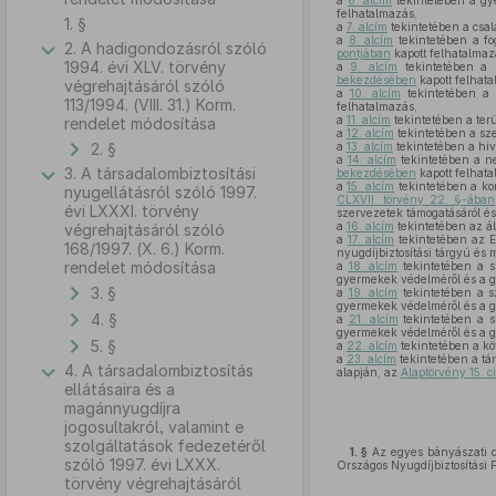
a
6. alcím
tekintetében a gy
felhatalmazás,
1. §
a
7. alcím
tekintetében a csal
a
8. alcím
tekintetében a fo
2. A hadigondozásról szóló
pontjában
kapott felhatalmaz
1994. évi XLV. törvény
a
9. alcím
tekintetében a k
bekezdésében
kapott felhata
végrehajtásáról szóló
a
10. alcím
tekintetében a s
113/1994. (VIII. 31.) Korm.
felhatalmazás,
a
11. alcím
tekintetében a terü
rendelet módosítása
a
12. alcím
tekintetében a sze
2. §
a
13. alcím
tekintetében a hiva
a
14. alcím
tekintetében a ne
3. A társadalombiztosítási
bekezdésében
kapott felhata
a
15. alcím
tekintetében a kor
nyugellátásról szóló 1997.
CLXVII. törvény 22. §-ában
évi LXXXI. törvény
szervezetek támogatásáról és 
a
16. alcím
tekintetében az ál
végrehajtásáról szóló
a
17. alcím
tekintetében az Eu
168/1997. (X. 6.) Korm.
nyugdíjbiztosítási tárgyú és
rendelet módosítása
a
18. alcím
tekintetében a sz
gyermekek védelméről és a g
3. §
a
19. alcím
tekintetében a sz
gyermekek védelméről és a g
4. §
a
21. alcím
tekintetében a sz
gyermekek védelméről és a g
5. §
a
22. alcím
tekintetében a köt
a
23. alcím
tekintetében a tár
4. A társadalombiztosítás
alapján, az
Alaptörvény 15. 
ellátásaira és a
magánnyugdíjra
jogosultakról, valamint e
szolgáltatások fedezetéről
1. §
Az egyes bányászati d
szóló 1997. évi LXXX.
Országos Nyugdíjbiztosítási 
törvény végrehajtásáról