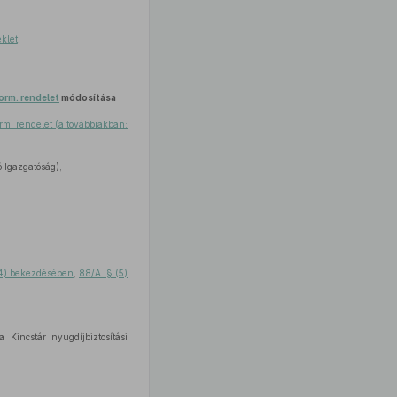
éklet
Korm. rendelet
módosítása
orm. rendelet (a továbbiakban:
ó Igazgatóság),
(4) bekezdésében
,
88/A. § (5)
Kincstár nyugdíjbiztosítási