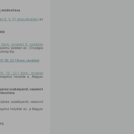
t
módosítása
let 8. § (3) bekezdésében
az
zóló
 Korm. rendelet 8. melléklet
si számú sorában az „Országos
szöveg lép.
1. (III. 22.) Korm. rendelet
11. (III. 22.) Korm. rendelet
szövegrész helyébe a „Magyar
járási szabályairól, valamint
dosítása
ljárási szabályairól, valamint
vegrész helyébe az „a Magyar
eg,