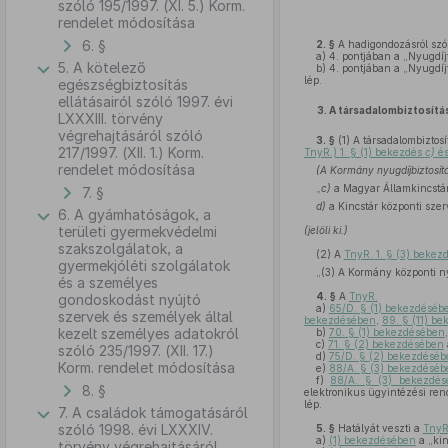
szóló 195/1997. (XI. 5.) Korm.
rendelet módosítása
6. §
2. §
A hadigondozásról szó
a)
4. pontjában a „Nyugdíjf
5. A kötelező
b)
4. pontjában a „Nyugdíjf
lép.
egészségbiztosítás
ellátásairól szóló 1997. évi
3.
A társadalombiztosítás
LXXXIII. törvény
végrehajtásáról szóló
3. §
(1)
A társadalombiztosí
217/1997. (XII. 1.) Korm.
TnyR.) 1. § (1) bekezdés
c)
é
rendelet módosítása
(A Kormány nyugdíjbiztosítá
„
c)
a Magyar Államkincstár 
7. §
d)
a Kincstár központi szer
6. A gyámhatóságok, a
területi gyermekvédelmi
(jelöli ki.)
szakszolgálatok, a
(2)
A
TnyR. 1. § (3) bekez
gyermekjóléti szolgálatok
„(3) A Kormány központi nyu
és a személyes
4. §
A
TnyR.
gondoskodást nyújtó
a)
65/D. § (1) bekezdéséb
szervek és személyek által
bekezdésében
,
89. § (11) b
kezelt személyes adatokról
b)
70. § (1) bekezdésében
c)
71. § (2) bekezdésében
szóló 235/1997. (XII. 17.)
d)
75/D. § (2) bekezdéséb
Korm. rendelet módosítása
e)
88/A. § (3) bekezdéséb
f)
88/A. § (3) bekezdés
8. §
elektronikus ügyintézési ren
lép.
7. A családok támogatásáról
szóló 1998. évi LXXXIV.
5. §
Hatályát veszti a
TnyR
a)
(1) bekezdésében
a „kin
törvény végrehajtásáról