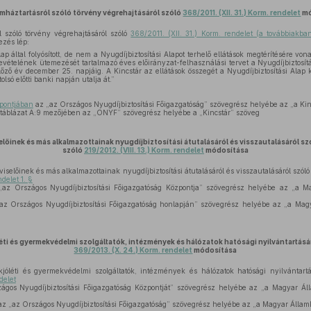
amháztartásról szóló törvény végrehajtásáról szóló
368/2011. (XII. 31.) Korm. rendelet
mó
 szóló törvény végrehajtásáról szóló
368/2011. (XII. 31.) Korm. rendelet (a továbbiakba
ezés lép:
lap által folyósított, de nem a Nyugdíjbiztosítási Alapot terhelő ellátások megtérítésére von
evételének ütemezését tartalmazó éves előirányzat-felhasználási tervet a Nyugdíjbiztosítá
lőző év december 25. napjáig. A Kincstár az ellátások összegét a Nyugdíjbiztosítási Alap ke
só előtti banki napján utalja át.”
alpontjában
az „az Országos Nyugdíjbiztosítási Főigazgatóság” szövegrész helyébe az „a Kin
t táblázat A:9 mezőjében az „ONYF” szövegrész helyébe a „Kincstár” szöveg
előinek és más alkalmazottainak nyugdíjbiztosítási átutalásáról és visszautalásáról s
szóló
219/2012. (VIII. 13.) Korm. rendelet
módosítása
viselőinek és más alkalmazottainak nyugdíjbiztosítási átutalásáról és visszautalásáról szóló
ndelet 1. §
az Országos Nyugdíjbiztosítási Főigazgatóság Központja” szövegrész helyébe az „a Ma
az Országos Nyugdíjbiztosítási Főigazgatóság honlapján” szövegrész helyébe az „a Mag
léti és gyermekvédelmi szolgáltatók, intézmények és hálózatok hatósági nyilvántartásár
369/2013. (X. 24.) Korm. rendelet
módosítása
jóléti és gyermekvédelmi szolgáltatók, intézmények és hálózatok hatósági nyilvántartás
delet
gos Nyugdíjbiztosítási Főigazgatóság Központját” szövegrész helyébe az „a Magyar Áll
z „az Országos Nyugdíjbiztosítási Főigazgatóság” szövegrész helyébe az „a Magyar Állam