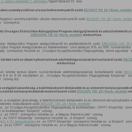
. 2. számú melléklet 2. pontjában
foglalt táblázat 33. sora.
almú személyszállítási utazási kedvezményekről szóló
85/2007. (IV. 25.) Korm. rendele
zforgalmú személyszállítási utazási kedvezményekről szóló
85/2007. (IV. 25.) Korm. rende
y” szövegrész.
Az Országos Statisztikai Adatgyűjtési Program adatgyűjtéseiről és adatátvételeiről s
288/2009. (XII. 15.) Korm. rendelet
módosítása
kai Adatgyűjtési Program adatgyűjtéseiről és adatátvételeiről szóló
288/2009. (XII. 15.)
yűjtési Program Adatgyűjtések és Adatátvételek” című táblázat 1515. és 1915. nyilvántartá
ság” szövegrész helyébe az „Országos Nyugdíjbiztosítási Főigazgatóság, illetve jogutódja” 
körébe tartozó állami nyilvántartások adatfeldolgozásának biztosításáról szóló
38/201
módosítása
 körébe tartozó állami nyilvántartások adatfeldolgozásának biztosításáról szóló
38/20
zat B:4 és B:29 mezőjében az „Országos Nyugdíjbiztosítási Főigazgatóság Központja” 
e” szöveg lép.
, a szolgálati járandóság, a balettművészeti életjáradék és az átmeneti bányászjáradék el
pcsolódó kormányrendeletek módosításáról szóló
333/2011. (XII. 29.) Korm. rendelet
mó
tás, a szolgálati járandóság, a balettművészeti életjáradék és az átmeneti bányászjáradék e
deletek módosításáról szóló
333/2011. (XII. 29.) Korm. rendelet
z „az Országos Nyugdíjbiztosítási Főigazgatóság (a továbbiakban: ONYF) Központja” szö
e (a továbbiakban: Központ)” szöveg,
z „az ONYF” szövegrész helyébe az „a Magyar Államkincstár” szöveg,
 „Az ONYF Központja” szövegrész helyébe az „A Központ” szöveg,
és
9. § (5) bekezdésében
az „az ONYF Központja” szövegrész helyébe az „a Központ” szöv
z „és az ONYF” szövegrész helyébe az „és a Magyar Államkincstár” szöveg