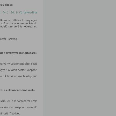
dosítása
n: Ávr.) 136. § (1) bekezdése
atkozó, az ellátások tényleges
si Alap kezelő szerve készíti
zelő szerve által elkészített
cstár” szöveg,
zóló törvény végrehajtásáról
 törvény végrehajtásáról szóló
gyar Államkincstár központi
yar Államkincstár honlapján”
ól és ellenőrzéséről szóló
áról és ellenőrzéséről szóló
amkincstár központi szervét”
kincstár” szöveg