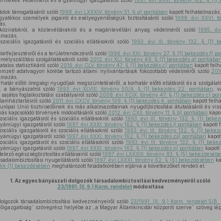
ermekek védelméről és a gyámügyi igazgatásról szóló
1997. évi XXXI. törvény 162. § (1
ádok támogatásáról szóló
1998. évi LXXXIV. törvény 51. §
a)
pontjában
kapott felhatalmazás,
gyatékos személyek jogairól és esélyegyenlőségük biztosításáról szóló
1998. évi XXVI. t
ás,
öziratokról, a közlevéltárakról és a magánlevéltári anyag védelméről szóló
1995. év
lmazás,
zociális igazgatásról és szociális ellátásokról szóló
1993. évi III. törvény 132. § (1)
letfejlesztésről és a területrendezésről szóló
1996. évi XXI. törvény 27. § (1) bekezdés
f)
po
mélyszállítási szolgáltatásokról szóló
2012. évi XLI. törvény 49. § (1) bekezdés
a)
pontjába
talos statisztikáról szóló
2016. évi CLV. törvény 47. § (1) bekezdés
c)
pontjában
kapott felh
mzeti adatvagyon körébe tartozó állami nyilvántartások fokozottabb védelméről szóló
2010
lmazás,
határ előtti öregségi nyugdíjak megszüntetéséről, a korhatár előtti ellátásról és a szolgálat
, a bányászatról szóló
1993. évi XLVIII. törvény 50/A. § (1) bekezdés 22. pontjában
, v
sajátos foglalkoztatási szabályairól szóló
2008. évi XCIX. törvény 47. § (1) bekezdés
c)
pon
lamháztartásról szóló
2011. évi CXCV. törvény 109. § (1) bekezdés 4. pontjában
kapott felh
rópai Unió tisztviselőinek és más alkalmazottainak nyugdíjbiztosítási átutalásáról és vis
 más kapcsolódó törvények módosításáról szóló
2012. évi CXII. törvény 11. §
b)
pontjában
kapot
ociális igazgatásról és szociális ellátásokról szóló
1993. évi III. törvény 132. § (1) bek
yámügyi igazgatásról szóló
1997. évi XXXI. törvény 162. § (1) bekezdés
i)
pontjában
kapott 
ociális igazgatásról és szociális ellátásokról szóló
1993. évi III. törvény 132. § (1) beke
yámügyi igazgatásról szóló
1997. évi XXXI. törvény 162. § (1) bekezdés
zs)
pontjában
kapot
ociális igazgatásról és szociális ellátásokról szóló
1993. évi III. törvény 132. § (1) bek
yámügyi igazgatásról szóló
1997. évi XXXI. törvény 162. § (1) bekezdés
o)
pontjában
kapott
elező egészségbiztosítás ellátásairól szóló
1997. évi LXXXIII. törvény 83. § (5) bekezdéséb
sadalombiztosítási nyugellátásról szóló
1997. évi LXXXI. törvény 62. § (6) bekezdésében
ka
cikk (1) bekezdésében
meghatározott feladatkörében eljárva a következőket rendeli el:
1.
Az egyes bányászati dolgozók társadalombiztosítási kedvezményeiről szóló
23/1991. (II. 9.) Korm. rendelet
módosítása
olgozók társadalombiztosítási kedvezményeiről szóló
23/1991. (II. 9.) Korm. rendelet 5/B
Főigazgatóság” szövegrész helyébe az „a Magyar Államkincstár központi szerve” szöveg lép