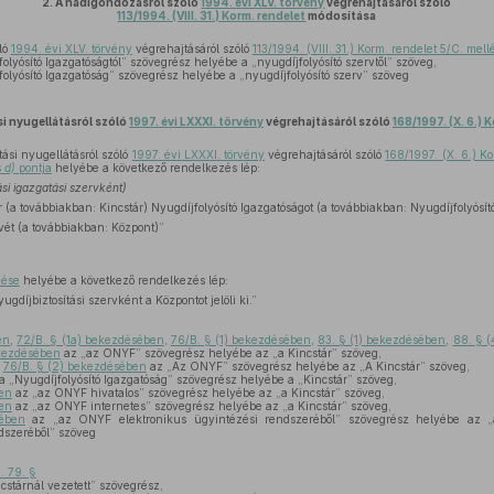
2.
A hadigondozásról szóló
1994. évi XLV. törvény
végrehajtásáról szóló
113/1994. (VIII. 31.) Korm. rendelet
módosítása
ló
1994. évi XLV. törvény
végrehajtásáról szóló
113/1994. (VIII. 31.) Korm. rendelet 5/C. mell
olyósító Igazgatóságtól” szövegrész helyébe a „nyugdíjfolyósító szervtől” szöveg,
olyósító Igazgatóság” szövegrész helyébe a „nyugdíjfolyósító szerv” szöveg
i nyugellátásról szóló
1997. évi LXXXI. törvény
végrehajtásáról szóló
168/1997. (X. 6.) 
tási nyugellátásról szóló
1997. évi LXXXI. törvény
végrehajtásáról szóló
168/1997. (X. 6.) K
s
d)
pontja
helyébe a következő rendelkezés lép:
si igazgatási szervként)
(a továbbiakban: Kincstár) Nyugdíjfolyósító Igazgatóságot (a továbbiakban: Nyugdíjfolyósít
vét (a továbbiakban: Központ)”
dése
helyébe a következő rendelkezés lép:
gdíjbiztosítási szervként a Központot jelöli ki.”
en
,
72/B. § (1a) bekezdésében
,
76/B. § (1) bekezdésében
,
83. § (1) bekezdésében
,
88. § 
ekezdésében
az „az ONYF” szövegrész helyébe az „a Kincstár” szöveg,
,
76/B. § (2) bekezdésében
az „Az ONYF” szövegrész helyébe az „A Kincstár” szöveg,
a „Nyugdíjfolyósító Igazgatóság” szövegrész helyébe a „Kincstár” szöveg,
en
az „az ONYF hivatalos” szövegrész helyébe az „a Kincstár” szöveg,
en
az „az ONYF internetes” szövegrész helyébe az „a Kincstár” szöveg,
ében
az „az ONYF elektronikus ügyintézési rendszeréből” szövegrész helyébe az „a 
dszeréből” szöveg
. 79. §
cstárnál vezetett” szövegrész,