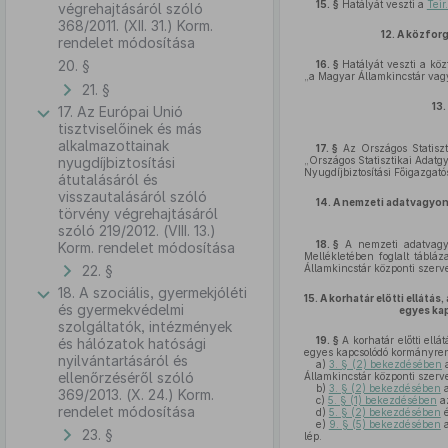
15. §
Hatályát veszti a
Teir
végrehajtásáról szóló
368/2011. (XII. 31.) Korm.
12.
A közforg
rendelet módosítása
20. §
16. §
Hatályát veszti a kö
„a Magyar Államkincstár vag
21. §
13.
17. Az Európai Unió
tisztviselőinek és más
alkalmazottainak
17. §
Az Országos Statiszti
nyugdíjbiztosítási
„Országos Statisztikai Adatg
Nyugdíjbiztosítási Főigazgató
átutalásáról és
visszautalásáról szóló
14.
A nemzeti adatvagyon 
törvény végrehajtásáról
szóló 219/2012. (VIII. 13.)
18. §
A nemzeti adatvagyon
Korm. rendelet módosítása
Mellékletében foglalt táblá
22. §
Államkincstár központi szerv
18. A szociális, gyermekjóléti
15.
A korhatár előtti ellátás
és gyermekvédelmi
egyes ka
szolgáltatók, intézmények
19. §
A korhatár előtti ellá
és hálózatok hatósági
egyes kapcsolódó kormányren
nyilvántartásáról és
a)
3. § (2) bekezdésében
a
ellenőrzéséről szóló
Államkincstár központi szerv
b)
3. § (2) bekezdésében
a
369/2013. (X. 24.) Korm.
c)
5. § (1) bekezdésében
az
rendelet módosítása
d)
5. § (2) bekezdésében
e)
9. § (5) bekezdésében
a
23. §
lép.