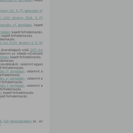
) bekezdés
g)
pontjában
kapott
örvény 30. § (1) bekezdés
e)
i LXVI. törvény 35/A. § (1)
 bekezdés
n)
pontjában
kapott
ntjában
kapott felhatalmazás,
n
kapott felhatalmazás,
atalmazás,
. évi CLVII. törvény 2. § (3)
i járandóságról szóló
2011. évi
alamint az előadó-művészeti
tjában
kapott felhatalmazás,
atalmazás,
szautalásáról, valamint egyes
t felhatalmazás,
ezdés
f)
pontjában
, valamint a
felhatalmazás,
zdés
z)
pontjában
, valamint a
t felhatalmazás,
ezdés
j)
pontjában
, valamint a
 felhatalmazás,
en
kapott felhatalmazás,
pott felhatalmazás
. § (2a) bekezdésében
az „az
.