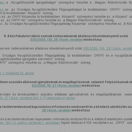
ben
a „Nyugdíjfolyósító Igazgatóságot” szövegrész helyébe a „Magyar Államkincstár Nyu
ben
az „az Országos Nyugdíjbiztosítási Főigazgatóságot (a továbbiakban: ONYF)” szöv
ét (a továbbiakban: Központ)” szöveg,
n
az „az ONYF Központja (a továbbiakban: Központ)” szövegrész helyébe az „a Központ” s
az „az ONYF-fel” szövegrész helyébe az „a Magyar Államkincstárral” szöveg,
z „Az Országos Nyugdíjbiztosítási Főigazgatóság Központja” szövegrész helyébe az „A Kö
9.
A közfeladatot ellátó szervek iratkezelésének általános követelményeiről szóló
335/2005. (XII. 29.) Korm. rendelet
módosítása
szervek iratkezelésének általános követelményeiről szóló
335/2005. (XII. 29.) Korm. rendel
Országos Nyugdíjbiztosítási Főigazgatóság (a továbbiakban: ONYF) és a nyugdíjbiztos
gdíjbiztosítási igazgatási szervként” szöveg,
NYF” szövegrész helyébe az „a Magyar Államkincstár” szöveg
r. 1. melléklet 33. pontja
.
tbeni szociális ellátások igénylésének és megállapításának, valamint folyósításának ré
63/2006. (III. 27.) Korm. rendelet
módosítása
nzbeli és természetbeni szociális ellátások igénylésének és megállapításának, valami
II. 27.) Korm. rendelet 6/A. § (1) bekezdés
b)
pontja
.
s a területrendezéssel kapcsolatos információs rendszerről és a kötelező adatközlés sz
28.) Korm. rendelet
módosítása
 és a területrendezéssel kapcsolatos információs rendszerről és a kötelező adatközlés szabá
n: Teir.) 2. számú melléklet 1. pontjában
foglalt táblázat A:106 mezőjében az „ONYF” szö