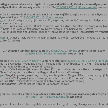
leti gyermekvédelmi szakszolgálatok, a gyermekjóléti szolgálatok és a személyes gon
mélyek által kezelt személyes adatokról szóló
235/1997. (XII. 17.) Korm. rendelet
módosí
rületi gyermekvédelmi szakszolgálatok, a gyermekjóléti szolgálatok és a személyes go
lyes adatokról szóló
235/1997. (XII. 17.) Korm. rendelet
en
az „Az Országos Nyugdíjbiztosítási Főigazgatóság Központja” szövegrész helyébe az
onti szerve” szöveg,
ben
az „intézmény Magyar Államkincstár (a továbbiakban: Kincstár) törzskönyvi nyilván
incstár által vezetett törzskönyvi nyilvántartásba történő bejegyzését” szöveg,
en
a „működéséhez szükséges engedély” szövegrész helyébe a „szolgáltatói nyilvántart
ében
a „Kincstár törzskönyvi nyilvántartásba vételéről” szövegrész helyébe az „az 
gyzéséről” szöveg
7.
A családok támogatásáról szóló
1998. évi LXXXIV. törvény
végrehajtásáról szóló
223/1998. (XII. 30.) Korm. rendelet
módosítása
ról szóló
1998. évi LXXXIV. törvény
végrehajtásáról szóló
223/1998. (XII. 30.) Korm. rendele
az „az Országos Nyugdíjbiztosítási Főigazgatóság (a továbbiakban: ONYF) főigazgatój
i szerve (a továbbiakban: Központ)” szöveg,
n
az „az ONYF Központját (a továbbiakban: Központ)” szövegrész helyébe az „a Központot”
-fel” szövegrész helyébe az „a Magyar Államkincstárral” szöveg,
n
a „Nyugdíjfolyósító Igazgatóság” szövegrész helyébe a „Magyar Államkincstár Nyugdíjfoly
az „az ONYF főigazgatójának” szövegrész helyébe az „a Központnak” szöveg,
az „Az ONYF főigazgatója” szövegrész helyébe az „A Központ” szöveg,
 főigazgatója” szövegrész helyébe az „a Központ” szöveg
 minősítésének és felülvizsgálatának, valamint a fogyatékossági támogatás folyósít
141/2000. (VIII. 9.) Korm. rendelet
módosítása
g minősítésének és felülvizsgálatának, valamint a fogyatékossági támogatás folyósításának