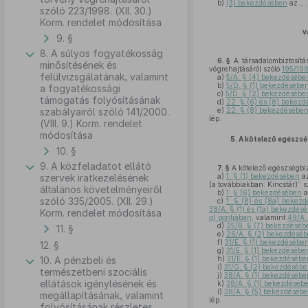
b)
(3) bekezdésében
az „ ,
szóló 223/1998. (XII. 30.)
Korm. rendelet módosítása
v
9. §
8. A súlyos fogyatékosság
6. §
A társadalombiztosítá
minősítésének és
végrehajtásáról szóló
195/199
felülvizsgálatának, valamint
a)
5/A. § (4) bekezdésébe
b)
5/D. § (1) bekezdésébe
a fogyatékossági
c)
5/D. § (2) bekezdésébe
támogatás folyósításának
d)
22. § (6) és (8) bekez
szabályairól szóló 141/2000.
e)
22. § (8) bekezdésébe
lép.
(VIII. 9.) Korm. rendelet
módosítása
5.
A kötelező egészsé
10. §
9. A közfeladatot ellátó
7. §
A kötelező egészségbizt
szervek iratkezelésének
a)
1. § (1) bekezdésében
az
(a továbbiakban: Kincstár)” s
általános követelményeiről
b)
1. § (6) bekezdésében
a
szóló 335/2005. (XII. 29.)
c)
1. § (8) és (8a) bekez
38/A. § (1) és (1a) bekezdés
Korm. rendelet módosítása
a)
pontjában
, valamint
49/A.
d)
25/B. § (7) bekezdéséb
11. §
e)
26/A. § (2) bekezdésé
f)
31/E. § (1) bekezdésébe
12. §
g)
31/E. § (1) bekezdésébe
10. A pénzbeli és
h)
31/E. § (1) bekezdésébe
i)
31/G. § (2) bekezdéséb
természetbeni szociális
j)
38/A. § (1) bekezdésébe
ellátások igénylésének és
k)
38/A. § (1) bekezdéséb
l)
38/A. § (5) bekezdéséb
megállapításának, valamint
lép.
folyósításának részletes