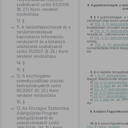
szabályairól szóló 63/2006.
6.
A gyámhatóságok, a terü
(III. 27.) Korm. rendelet
sze
módosítása
8. §
A gyámhatóságok, a te
13. §
személyek által kezelt szemé
a)
11/A. § (1) bekezdéséb
11. A területfejlesztéssel és a
továbbiakban: Kincstár) közp
b)
11/E. § (1) bekezdésé
területrendezéssel
helyébe az „intézménynek a K
kapcsolatos információs
c)
11/E. § (2) bekezdéséb
rendszerről és a kötelező
szöveg,
d)
11/E. § (2) bekezdés
adatközlés szabályairól
nyilvántartásba történő beje
szóló 31/2007. (II. 28.) Korm.
lép.
rendelet módosítása
14. §
15. §
9. §
A családok támogatásá
12. A közforgalmú
a)
1. § (1) bekezdésében
Magyar Államkincstár központ
személyszállítási utazási
b)
1/A. § (2) bekezdésébe
kedvezményekről szóló
c)
4/A. §-ában
az „az ONYF
d)
4/C. § (1) bekezdésébe
85/2007. (IV. 25.) Korm.
e)
26. § (7) bekezdésében
rendelet módosítása
f)
26. § (7) bekezdésében
g)
29. §-ában
az „az ONYF
16. §
lép.
13. Az Országos Statisztikai
8.
A súlyos fogyatékosság
Adatgyűjtési Program
adatgyűjtéseiről és
adatátvételeiről szóló
10. §
A súlyos fogyatékossá
288/2009. (XII. 15.) Korm.
(VIII. 9.) Korm. rendelet