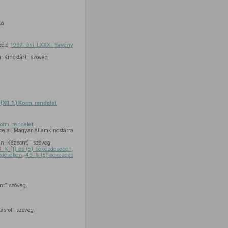
ló
szóló
1997. évi LXXX. törvény
 Kincstár)” szöveg,
(XII. 1.) Korm. rendelet
Korm. rendelet
be a „Magyar Államkincstárra
n: Központ)” szöveg,
. § (1) és (5) bekezdésében
,
ezdésében
,
49. § (5) bekezdés
nt” szöveg,
ásról” szöveg,