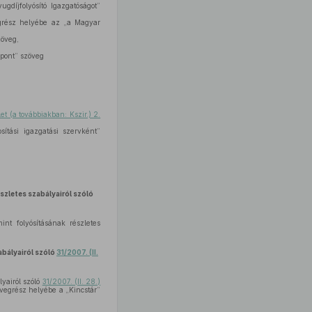
gdíjfolyósító Igazgatóságot”
egrész helyébe az „a Magyar
zöveg,
zpont” szöveg
et (a továbbiakban: Kszir.) 2.
ítási igazgatási szervként”
szletes szabályairól szóló
nt folyósításának részletes
abályairól szóló
31/2007. (II.
lyairól szóló
31/2007. (II. 28.)
vegrész helyébe a „Kincstár”