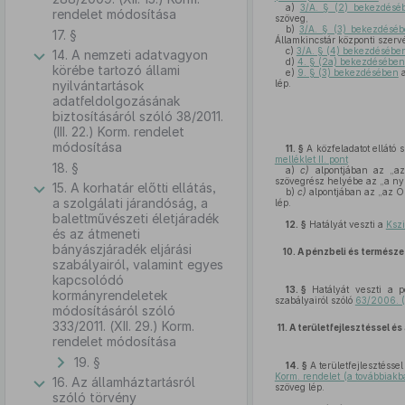
a)
3/A. § (2) bekezdésé
rendelet módosítása
szöveg,
b)
3/A. § (3) bekezdésé
17. §
Államkincstár központi szerv
c)
3/A. § (4) bekezdésébe
14. A nemzeti adatvagyon
d)
4. § (2a) bekezdésében
körébe tartozó állami
e)
9. § (3) bekezdésében
a
nyilvántartások
lép.
adatfeldolgozásának
biztosításáról szóló 38/2011.
(III. 22.) Korm. rendelet
módosítása
11. §
A közfeladatot ellátó 
melléklet II. pont
18. §
a)
c)
alpontjában az „az 
szövegrész helyébe az „a nyu
15. A korhatár előtti ellátás,
b)
c)
alpontjában az „az O
a szolgálati járandóság, a
lép.
balettművészeti életjáradék
12. §
Hatályát veszti a
Kszi
és az átmeneti
bányászjáradék eljárási
10.
A pénzbeli és természe
szabályairól, valamint egyes
kapcsolódó
13. §
Hatályát veszti a pé
kormányrendeletek
szabályairól szóló
63/2006. (I
módosításáról szóló
333/2011. (XII. 29.) Korm.
11.
A területfejlesztéssel é
rendelet módosítása
19. §
14. §
A területfejlesztéssel
Korm. rendelet (a továbbiakba
16. Az államháztartásról
szöveg lép.
szóló törvény