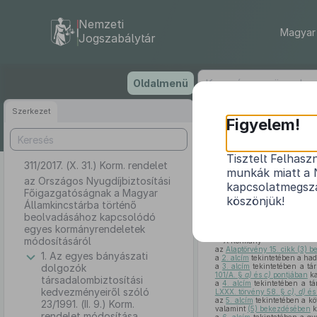
Nemzeti
Magyar 
Jogszabálytár
Ugrás
Oldalmenü
a
tartalomra
Szerkezet
Figyelem!
Tisztelt Felhasz
311/2017. (X. 31.) Korm. rendelet
az Országos 
munkák miatt a 
történő beol
az Országos Nyugdíjbiztosítási
kapcsolatmegsza
Főigazgatóságnak a Magyar
köszönjük!
Államkincstárba történő
beolvadásához kapcsolódó
egyes kormányrendeletek
módosításáról
A Kormány
az
Alaptörvény 15. cikk (3) 
1. Az egyes bányászati
a
2. alcím
tekintetében a had
dolgozók
a
3. alcím
tekintetében a tár
101/A. §
a)
és
c)
pontjában
ka
társadalombiztosítási
a
4. alcím
tekintetében a tár
kedvezményeiről szóló
LXXX. törvény 58. §
c), d)
é
az
5. alcím
tekintetében a köt
23/1991. (II. 9.) Korm.
valamint
(5) bekezdésében
k
rendelet módosítása