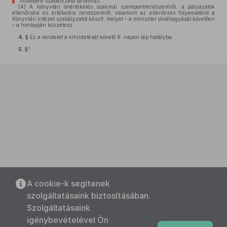
működési szabályzata tartalmaz.
(4)
A könyvtári önértékelés szakmai szempontrendszeréről, a pályázatok
ellenőrzési és értékelési rendszeréről, valamint az ellenőrzés folyamatáról a
Könyvtári Intézet szabályzatot készít, melyet – a miniszter jóváhagyását követően
– a honlapján közzétesz.
4. §
Ez a rendelet a kihirdetését követő 8. napon lép hatályba.
3
5. §
A cookie-k segítenek
szolgáltatásaink biztosításában.
Szolgáltatásaink
igénybevételével Ön