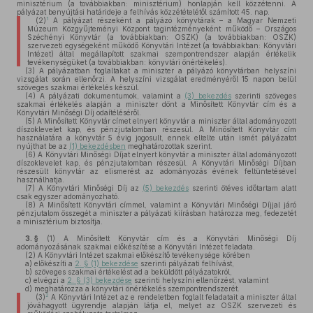
minisztérium (a továbbiakban: minisztérium) honlapján kell közzétenni. A
pályázat benyújtási határideje a felhívás közzétételétől számított 45. nap.
1
(2)
A pályázat részeként a pályázó könyvtárak – a Magyar Nemzeti
Múzeum Közgyűjteményi Központ tagintézményeként működő – Országos
Széchényi Könyvtár (a továbbiakban: OSZK) (a továbbiakban: OSZK)
szervezeti egységeként működő Könyvtári Intézet (a továbbiakban: Könyvtári
Intézet) által megállapított szakmai szempontrendszer alapján értékelik
tevékenységüket (a továbbiakban: könyvtári önértékelés).
(3)
A pályázatban foglaltakat a miniszter a pályázó könyvtárban helyszíni
vizsgálat során ellenőrzi. A helyszíni vizsgálat eredményéről 15 napon belül
szöveges szakmai értékelés készül.
(4)
A pályázati dokumentumok, valamint a
(3) bekezdés
szerinti szöveges
szakmai értékelés alapján a miniszter dönt a Minősített Könyvtár cím és a
Könyvtári Minőségi Díj odaítéléséről.
(5)
A Minősített Könyvtár címet elnyert könyvtár a miniszter által adományozott
díszoklevelet kap, és pénzjutalomban részesül. A Minősített Könyvtár cím
használatára a könyvtár 5 évig jogosult, ennek eltelte után ismét pályázatot
nyújthat be az
(1) bekezdésben
meghatározottak szerint.
(6)
A Könyvtári Minőségi Díjat elnyert könyvtár a miniszter által adományozott
díszoklevelet kap, és pénzjutalomban részesül. A Könyvtári Minőségi Díjban
részesült könyvtár az elismerést az adományozás évének feltüntetésével
használhatja.
(7)
A Könyvtári Minőségi Díj az
(5) bekezdés
szerinti ötéves időtartam alatt
csak egyszer adományozható.
(8)
A Minősített Könyvtári címmel, valamint a Könyvtári Minőségi Díjjal járó
pénzjutalom összegét a miniszter a pályázati kiírásban határozza meg, fedezetét
a minisztérium biztosítja.
3. §
(1)
A Minősített Könyvtár cím és a Könyvtári Minőségi Díj
adományozásának szakmai előkészítése a Könyvtári Intézet feladata.
(2)
A Könyvtári Intézet szakmai előkészítő tevékenysége körében
a)
előkészíti a
2. § (1) bekezdése
szerinti pályázati felhívást,
b)
szöveges szakmai értékelést ad a beküldött pályázatokról,
c)
elvégzi a
2. § (3) bekezdése
szerinti helyszíni ellenőrzést, valamint
d)
meghatározza a könyvtári önértékelés szempontrendszerét.
2
(3)
A Könyvtári Intézet az e rendeletben foglalt feladatait a miniszter által
jóváhagyott ügyrendje alapján látja el, melyet az OSZK szervezeti és