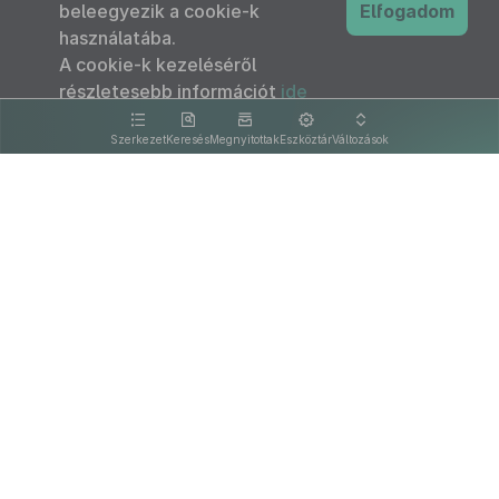
beleegyezik a cookie-k
Elfogadom
használatába.
A cookie-k kezeléséről
részletesebb információt
ide
kattintva olvashat.
Szerkezet
Keresés
Megnyitottak
Eszköztár
Változások
Kapcsolat
Felhasználási feltételek