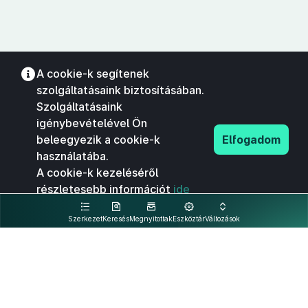
A cookie-k segítenek
szolgáltatásaink biztosításában.
Szolgáltatásaink
igénybevételével Ön
beleegyezik a cookie-k
Elfogadom
használatába.
A cookie-k kezeléséről
részletesebb információt
ide
kattintva olvashat.
Szerkezet
Keresés
Megnyitottak
Eszköztár
Változások