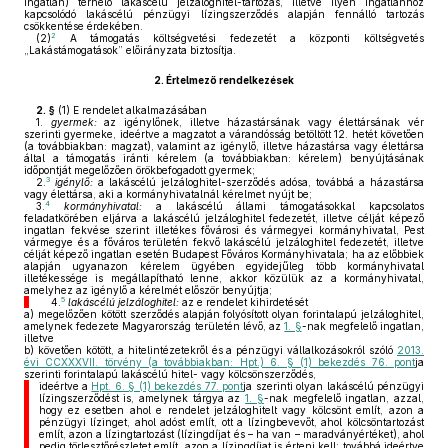
ingatlan) terhelő lakáscélú jelzáloghitel-tartozás, illetve ilyen ingatlanhoz
kapcsolódó lakáscélú pénzügyi lízingszerződés alapján fennálló tartozás
csökkentése érdekében.
2
(2)
A támogatás költségvetési fedezetét a központi költségvetés
„Lakástámogatások” előirányzata biztosítja.
2.
Értelmező rendelkezések
2. §
(1)
E rendelet alkalmazásában
1.
gyermek:
az igénylőnek, illetve házastársának vagy élettársának vér
szerinti gyermeke, ideértve a magzatot a várandósság betöltött 12. hetét követően
(a továbbiakban: magzat), valamint az igénylő, illetve házastársa vagy élettársa
által a támogatás iránti kérelem (a továbbiakban: kérelem) benyújtásának
időpontját megelőzően örökbefogadott gyermek;
3
2.
igénylő:
a lakáscélú jelzáloghitel-szerződés adósa, továbbá a házastársa
vagy élettársa, aki a kormányhivatalnál kérelmet nyújt be;
4
3.
kormányhivatal:
a lakáscélú állami támogatásokkal kapcsolatos
feladatkörében eljárva a lakáscélú jelzáloghitel fedezetét, illetve célját képező
ingatlan fekvése szerint illetékes fővárosi és vármegyei kormányhivatal, Pest
vármegye és a főváros területén fekvő lakáscélú jelzáloghitel fedezetét, illetve
célját képező ingatlan esetén Budapest Főváros Kormányhivatala; ha az előbbiek
alapján ugyanazon kérelem ügyében egyidejűleg több kormányhivatal
illetékessége is megállapítható lenne, akkor közülük az a kormányhivatal,
amelyhez az igénylő a kérelmét először benyújtja;
5
4.
lakáscélú jelzáloghitel:
az e rendelet kihirdetését
a)
megelőzően kötött szerződés alapján folyósított olyan forintalapú jelzáloghitel,
amelynek fedezete Magyarország területén lévő, az
1. §
-nak megfelelő ingatlan,
illetve
b)
követően kötött, a hitelintézetekről és a pénzügyi vállalkozásokról szóló
2013.
évi CCXXXVII. törvény (a továbbiakban: Hpt.) 6. § (1) bekezdés 76. pont
ja
szerinti forintalapú lakáscélú hitel- vagy kölcsönszerződés,
ideértve a
Hpt. 6. § (1) bekezdés 77. pont
ja szerinti olyan lakáscélú pénzügyi
lízingszerződést is, amelynek tárgya az
1. §
-nak megfelelő ingatlan, azzal,
hogy ez esetben ahol e rendelet jelzáloghitelt vagy kölcsönt említ, azon a
pénzügyi lízinget, ahol adóst említ, ott a lízingbevevőt, ahol kölcsöntartozást
említ, azon a lízingtartozást (lízingdíjat és – ha van – maradványértéket), ahol
pedig törlesztőrészletet említ, azon a lízingdíjat is érteni kell; továbbá ideértve