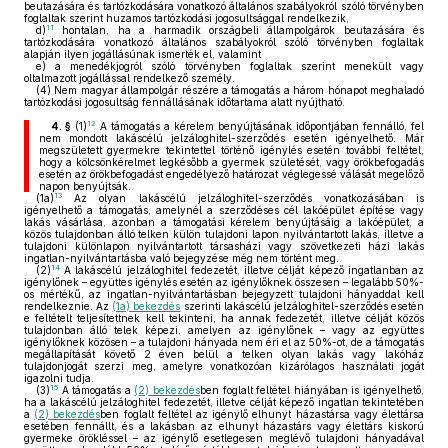
beutazására és tartózkodására vonatkozó általános szabályokról szóló törvényben
foglaltak szerint huzamos tartózkodási jogosultsággal rendelkezik,
11
d)
hontalan, ha a harmadik országbeli állampolgárok beutazására és
tartózkodására vonatkozó általános szabályokról szóló törvényben foglaltak
alapján ilyen jogállásúnak ismerték el, valamint
e)
a menedékjogról szóló törvényben foglaltak szerint menekült vagy
oltalmazott jogállással rendelkező személy.
(4)
Nem magyar állampolgár részére a támogatás a három hónapot meghaladó
tartózkodási jogosultság fennállásának időtartama alatt nyújtható.
12
4. §
(1)
A támogatás a kérelem benyújtásának időpontjában fennálló, fel
nem mondott lakáscélú jelzáloghitel-szerződés esetén igényelhető. Már
megszületett gyermekre tekintettel történő igénylés esetén további feltétel,
hogy a kölcsönkérelmet legkésőbb a gyermek születését, vagy örökbefogadás
esetén az örökbefogadást engedélyező határozat véglegessé válását megelőző
napon benyújtsák.
13
(1a)
Az olyan lakáscélú jelzáloghitel-szerződés vonatkozásában is
igényelhető a támogatás, amelynél a szerződéses cél lakóépület építése vagy
lakás vásárlása, azonban a támogatási kérelem benyújtásáig a lakóépület, a
közös tulajdonban álló telken külön tulajdoni lapon nyilvántartott lakás, illetve a
tulajdoni különlapon nyilvántartott társasházi vagy szövetkezeti házi lakás
ingatlan-nyilvántartásba való bejegyzése még nem történt meg.
14
(2)
A lakáscélú jelzáloghitel fedezetét, illetve célját képező ingatlanban az
igénylőnek – együttes igénylés esetén az igénylőknek összesen – legalább 50%-
os mértékű, az ingatlan-nyilvántartásban bejegyzett tulajdoni hányaddal kell
rendelkeznie. Az
(1a) bekezdés
szerinti lakáscélú jelzáloghitel-szerződés esetén
e feltételt teljesítettnek kell tekinteni, ha annak fedezetét, illetve célját közös
tulajdonban álló telek képezi, amelyen az igénylőnek – vagy az együttes
igénylőknek közösen – a tulajdoni hányada nem éri el az 50%-ot, de a támogatás
megállapítását követő 2 éven belül a telken olyan lakás vagy lakóház
tulajdonjogát szerzi meg, amelyre vonatkozóan kizárólagos használati jogát
igazolni tudja.
15
(3)
A támogatás a
(2) bekezdés
ben foglalt feltétel hiányában is igényelhető,
ha a lakáscélú jelzáloghitel fedezetét, illetve célját képező ingatlan tekintetében
a
(2) bekezdés
ben foglalt feltétel az igénylő elhunyt házastársa vagy élettársa
esetében fennállt, és a lakásban az elhunyt házastárs vagy élettárs kiskorú
gyermeke örökléssel – az igénylő esetlegesen meglévő tulajdoni hányadával