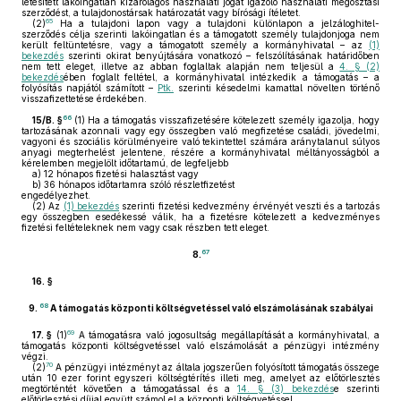
létesített lakóingatlan kizárólagos használati jogát igazoló használati megosztási
szerződést, a tulajdonostársak határozatát vagy bírósági ítéletet.
65
(2)
Ha a tulajdoni lapon vagy a tulajdoni különlapon a jelzáloghitel-
szerződés célja szerinti lakóingatlan és a támogatott személy tulajdonjoga nem
került feltüntetésre, vagy a támogatott személy a kormányhivatal – az
(1)
bekezdés
szerinti okirat benyújtására vonatkozó – felszólításának határidőben
nem tett eleget, illetve az abban foglaltak alapján nem teljesül a
4. § (2)
bekezdés
ében foglalt feltétel, a kormányhivatal intézkedik a támogatás – a
folyósítás napjától számított –
Ptk.
szerinti késedelmi kamattal növelten történő
visszafizettetése érdekében.
66
15/B. §
(1)
Ha a támogatás visszafizetésére kötelezett személy igazolja, hogy
tartozásának azonnali vagy egy összegben való megfizetése családi, jövedelmi,
vagyoni és szociális körülményeire való tekintettel számára aránytalanul súlyos
anyagi megterhelést jelentene, részére a kormányhivatal méltányosságból a
kérelemben megjelölt időtartamú, de legfeljebb
a)
12 hónapos fizetési halasztást vagy
b)
36 hónapos időtartamra szóló részletfizetést
engedélyezhet.
(2)
Az
(1) bekezdés
szerinti fizetési kedvezmény érvényét veszti és a tartozás
egy összegben esedékessé válik, ha a fizetésre kötelezett a kedvezményes
fizetési feltételeknek nem vagy csak részben tett eleget.
67
8.
16. §
68
9.
A támogatás központi költségvetéssel való elszámolásának szabályai
69
17. §
(1)
A támogatásra való jogosultság megállapítását a kormányhivatal, a
támogatás központi költségvetéssel való elszámolását a pénzügyi intézmény
végzi.
70
(2)
A pénzügyi intézményt az általa jogszerűen folyósított támogatás összege
után 10 ezer forint egyszeri költségtérítés illeti meg, amelyet az előtörlesztés
megtörténtét követően a támogatással és a
14. § (3) bekezdés
e szerinti
előtörlesztési díjjal együtt számol el a központi költségvetéssel.