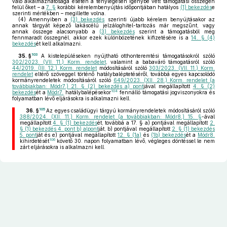
való alkalmazhatósága esetén a ténylegesen igénybe vett támogatási összegen
felül őket – a
7. §
korábbi kérelembenyújtás időpontjában hatályos
(1) bekezdés
e
szerinti mértékben – megillette volna.
(4)
Amennyiben a
(3) bekezdés
szerinti újabb kérelem benyújtásakor az
annak tárgyát képező lakáscélú jelzáloghitel-tartozás már megszűnt, vagy
annak összege alacsonyabb a
(3) bekezdés
szerint a támogatásból még
fennmaradt összegnél, akkor ezek különbözetének kifizetésére is a
14. § (4)
bekezdés
ét kell alkalmazni.
103
35. §
A kistelepüléseken nyújtható otthonteremtési támogatásokról szóló
302/2023. (VII. 11.) Korm. rendelet
, valamint a babaváró támogatásról szóló
44/2019. (III. 12.) Korm. rendelet
módosításáról szóló
303/2023. (VII. 11.) Korm.
rendelet
eltérő szöveggel történő hatálybaléptetéséről, továbbá egyes kapcsolódó
kormányrendeletek módosításáról szóló
649/2023. (XII. 28.) Korm. rendelet (a
továbbiakban: Módr7.) 21. § (2) bekezdés a) pont
jával megállapított
4. § (2)
104
bekezdés
ét a
Módr7.
hatálybalépésekor
fennálló támogatási jogviszonyokra és
folyamatban lévő eljárásokra is alkalmazni kell.
105
36. §
Az egyes családügyi tárgyú kormányrendeletek módosításáról szóló
388/2024. (XII. 11.) Korm. rendelet (a továbbiakban: Módr8.) 15. §
-ával
megállapított
4. § (1) bekezdés
ét, továbbá a 17. § a) pontjával megállapított
2.
§ (1) bekezdés 4. pont b) alpont
ját, b) pontjával megállapított
2. § (1) bekezdés
5. pont
ját és e) pontjával megállapított
12. § (1a)
és
(1b) bekezdés
ét a
Módr8.
106
kihirdetését
követő 30. napon folyamatban lévő, végleges döntéssel le nem
zárt eljárásokra is alkalmazni kell.