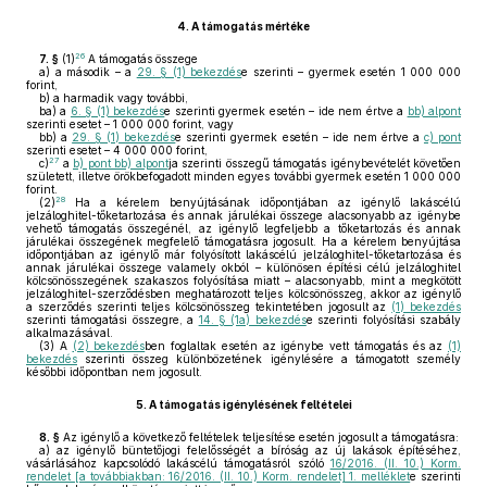
4.
A támogatás mértéke
26
7. §
(1)
A támogatás összege
a)
a második – a
29. § (1) bekezdés
e szerinti – gyermek esetén 1 000 000
forint,
b)
a harmadik vagy további,
ba)
a
6. § (1) bekezdés
e szerinti gyermek esetén – ide nem értve a
bb) alpont
szerinti esetet – 1 000 000 forint, vagy
bb)
a
29. § (1) bekezdés
e szerinti gyermek esetén – ide nem értve a
c) pont
szerinti esetet – 4 000 000 forint,
27
c)
a
b) pont bb) alpont
ja szerinti összegű támogatás igénybevételét követően
született, illetve örökbefogadott minden egyes további gyermek esetén 1 000 000
forint.
28
(2)
Ha a kérelem benyújtásának időpontjában az igénylő lakáscélú
jelzáloghitel-tőketartozása és annak járulékai összege alacsonyabb az igénybe
vehető támogatás összegénél, az igénylő legfeljebb a tőketartozás és annak
járulékai összegének megfelelő támogatásra jogosult. Ha a kérelem benyújtása
időpontjában az igénylő már folyósított lakáscélú jelzáloghitel-tőketartozása és
annak járulékai összege valamely okból – különösen építési célú jelzáloghitel
kölcsönösszegének szakaszos folyósítása miatt – alacsonyabb, mint a megkötött
jelzáloghitel-szerződésben meghatározott teljes kölcsönösszeg, akkor az igénylő
a szerződés szerinti teljes kölcsönösszeg tekintetében jogosult az
(1) bekezdés
szerinti támogatási összegre, a
14. § (1a) bekezdés
e szerinti folyósítási szabály
alkalmazásával.
(3)
A
(2) bekezdés
ben foglaltak esetén az igénybe vett támogatás és az
(1)
bekezdés
szerinti összeg különbözetének igénylésére a támogatott személy
későbbi időpontban nem jogosult.
5.
A támogatás igénylésének feltételei
8. §
Az igénylő a következő feltételek teljesítése esetén jogosult a támogatásra:
a)
az igénylő büntetőjogi felelősségét a bíróság az új lakások építéséhez,
vásárlásához kapcsolódó lakáscélú támogatásról szóló
16/2016. (II. 10.) Korm.
rendelet [a továbbiakban: 16/2016. (II. 10.) Korm. rendelet] 1. melléklet
e szerinti