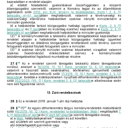
kapcsolatban e rendelet alapján
a)
ellátott feladatkörei gyakorlásával összefüggésben a központi
államigazgatási szervekről, valamint a Kormány tagjai és az államtitkárok
jogállásáról szóló
2010. évi XLIII. törvény (a továbbiakban: Ksztv.) 2. § (1)
bekezdés e)–h) pont
jában meghatározott, valamint a törvényességi és
szakszerűségi ellenőrzési hatásköröket szakmai irányító miniszterként a
miniszter gyakorolja,
b)
a hatáskörébe tartozó közigazgatási hatósági ügyekkel a
Ksztv. 2. § (1)
bekezdés e)
és
f) pont
jában és kizárólag ezekhez kapcsolódva a
Ksztv. 2. § (1)
bekezdés g) pont
jában meghatározott hatásköröket a miniszter gyakorolja.
76
(2)
A kormányhivatalnak a lakáscélú állami támogatásokkal kapcsolatban e
rendelet alapján a hatáskörébe tartozó közigazgatási hatósági ügyekkel
összefüggésben az általános közigazgatási rendtartásról szóló törvény szerinti
felügyeleti eljárást folytató felügyeleti szerv a miniszter.
77
(3)
A szakmai irányító miniszter szakmai képzéseket, vizsgákat, valamint
szakmai (koordinációs) értekezleteket szervez a kormányhivatal
lakástámogatásokkal foglalkozó munkatársai részére.
78
27. §
Az e rendelet szerinti támogatás lakáscélú állami támogatásnak
minősül, amelyet a
16/2016. (II. 10.) Korm. rendelet 12. § (2) bekezdés
e,
valamint a használt lakás vásárlásához, bővítéséhez igényelhető családi
otthonteremtési kedvezményről szóló
17/2016. (II. 10.) Korm. rendelet 3. § (2)
bekezdés
e, továbbá a kistelepüléseken nyújtható otthonteremtési támogatásokról
szóló
302/2023. (VII. 11.) Korm. rendelet 3. § (3) bekezdés
e alkalmazása során
nem kell figyelembe venni.
13.
Záró rendelkezések
28. §
Ez a rendelet 2018. január 1-jén lép hatályba.
79
80
29. §
(1)
Az egyes otthonteremtési tárgyú kormányrendeletek módosításáról
szóló
46/2019. (III. 12.) Korm. rendelettel (a továbbiakban: Módr.)
megállapított
7.
§ (1) bekezdés a) pont
ja és
b) pont bb) alpont
ja szerinti támogatási összeg
81
a)
a
Módr.
hatálybalépésének
napján és azt követően
aa)
született vér szerinti gyermekre vagy
ab)
örökbefogadott gyermekre vagy
82