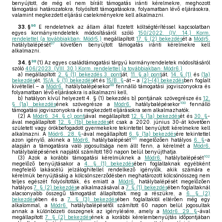
benyújtott, de még el nem bírált támogatás iránti kérelmekre, meghozott
támogatási határozatokra, folyósított támogatásokra, folyamatban lévő eljárásokra,
valamint megkezdett eljárási cselekményekre kell alkalmazni.
96
33. §
E rendeletnek az állam által fizetett költségtérítéssel kapcsolatban
egyes kormányrendeletek módosításáról szóló
150/2022. (IV. 14.) Korm.
rendelettel (a továbbiakban: Módr5.)
megállapított
17. § (2) bekezdés
ét a
Módr5.
97
hatálybalépését
követően benyújtott támogatás iránti kérelmekre kell
alkalmazni.
98
34. §
(1)
Az egyes családtámogatási tárgyú kormányrendeletek módosításáról
szóló
406/2023. (VIII. 30.) Korm. rendelettel (a továbbiakban: Módr6.)
a)
megállapított
2. § (1) bekezdés 3. pont
ját,
11. § a) pont
ját,
14. § (1)
és
(1a)
bekezdés
ét,
15/A. § (1) bekezdés
ét és
15/B. §
-át – a
(2)–(4) bekezdés
ben foglalt
99
kivétellel – a
Módr6.
hatálybalépésekor
fennálló támogatási jogviszonyokra és
folyamatban lévő eljárásokra is alkalmazni kell,
b)
hatályon kívül helyezett 4. § (1) bekezdés b) pontjának szövegrésze és
12.
100
§ (1a) bekezdés
ének szövegrésze a
Módr6.
hatálybalépésekor
fennálló
támogatási jogviszonyokra és megkezdett eljárásokra sem alkalmazhatók.
(2)
A
Módr6. 34. § c) pont
jával megállapított
12. § (1a) bekezdés
ét és
30. §
-
ával megállapított
12. § (1b) bekezdés
ét csak a 2020. június 30-át követően
született vagy örökbefogadott gyermekekre tekintettel benyújtott kérelmekre kell
alkalmazni. A
Módr6. 28. §
-ával megállapított
6. § (1a) bekezdés
ére tekintettel
101
azon igénylő, akinek a
Módr6.
hatálybalépését
megelőzően hatályos
6. §
-a
alapján a támogatásra való jogosultsága nem állt fenn, a kérelmét a
Módr6.
hatálybalépésének napjától számított 180 napon belül benyújthatja.
102
(3)
Azok a korábbi támogatási kérelmüknek a
Módr6.
hatálybalépését
megelőző benyújtásakor a
4. § (1) bekezdés
ében foglaltaknak egyébként
megfelelő lakáscélú jelzáloghitellel rendelkező igénylők, akik számára e
kérelmük benyújtásáig a kölcsönszerződésben meghatározott kölcsönösszeg nem
teljes egészét folyósították, és emiatt a
Módr6.
hatálybalépését megelőzően
hatályos
7. § (2) bekezdés
e alkalmazásával a
7. § (1) bekezdés
ében foglaltaknál
alacsonyabb összegű támogatást állapítottak meg a részükre, a
6. § (2)
bekezdés
ében és a
7. § (3) bekezdés
ében foglaltaktól eltérően még egy
alkalommal, a
Módr6.
hatálybalépésétől számított 60 napon belül jogosultak
annak a különbözeti összegnek az igénylésére, amely a
Módr6. 29. §
-ával
megállapított
7. § (2) bekezdés
ének a korábbi kérelembenyújtás időpontjában