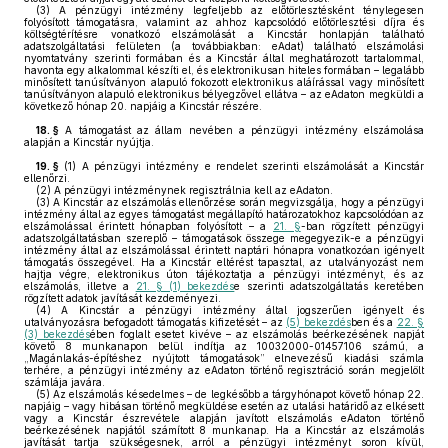
(3)
A pénzügyi intézmény legfeljebb az előtörlesztésként ténylegesen
folyósított támogatásra, valamint az ahhoz kapcsolódó előtörlesztési díjra és
költségtérítésre vonatkozó elszámolását a Kincstár honlapján található
adatszolgáltatási felületen (a továbbiakban: eAdat) található elszámolási
nyomtatvány szerinti formában és a Kincstár által meghatározott tartalommal,
havonta egy alkalommal készíti el, és elektronikusan hiteles formában – legalább
minősített tanúsítványon alapuló fokozott elektronikus aláírással vagy minősített
tanúsítványon alapuló elektronikus bélyegzővel ellátva – az eAdaton megküldi a
következő hónap 20. napjáig a Kincstár részére.
18. §
A támogatást az állam nevében a pénzügyi intézmény elszámolása
alapján a Kincstár nyújtja.
19. §
(1)
A pénzügyi intézmény e rendelet szerinti elszámolását a Kincstár
ellenőrzi.
(2)
A pénzügyi intézménynek regisztrálnia kell az eAdaton.
(3)
A Kincstár az elszámolás ellenőrzése során megvizsgálja, hogy a pénzügyi
intézmény által az egyes támogatást megállapító határozatokhoz kapcsolódóan az
elszámolással érintett hónapban folyósított – a
21. §
-ban rögzített pénzügyi
adatszolgáltatásban szereplő – támogatások összege megegyezik-e a pénzügyi
intézmény által az elszámolással érintett naptári hónapra vonatkozóan igényelt
támogatás összegével. Ha a Kincstár eltérést tapasztal, az utalványozást nem
hajtja végre, elektronikus úton tájékoztatja a pénzügyi intézményt, és az
elszámolás, illetve a
21. § (1) bekezdés
e szerinti adatszolgáltatás keretében
rögzített adatok javítását kezdeményezi.
(4)
A Kincstár a pénzügyi intézmény által jogszerűen igényelt és
utalványozásra befogadott támogatás kifizetését – az
(5) bekezdés
ben és a
22. §
(3) bekezdés
ében foglalt esetet kivéve – az elszámolás beérkezésének napját
követő 8 munkanapon belül indítja az 10032000-01457106 számú, a
„Magánlakás-építéshez nyújtott támogatások” elnevezésű kiadási számla
terhére, a pénzügyi intézmény az eAdaton történő regisztráció során megjelölt
számlája javára.
(5)
Az elszámolás késedelmes – de legkésőbb a tárgyhónapot követő hónap 22.
napjáig – vagy hibásan történő megküldése esetén az utalási határidő az elkésett
vagy a Kincstár észrevétele alapján javított elszámolás eAdaton történő
beérkezésének napjától számított 8 munkanap. Ha a Kincstár az elszámolás
javítását tartja szükségesnek, arról a pénzügyi intézményt soron kívül,