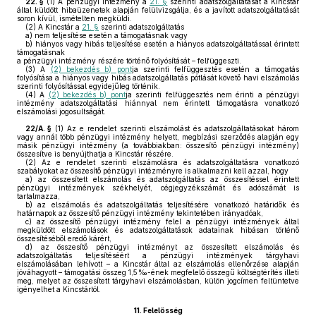
22. §
(1)
A pénzügyi intézmény a
21. §
szerinti adatszolgáltatását a Kincstár
által küldött hibaüzenetek alapján felülvizsgálja, és a javított adatszolgáltatását
soron kívül, ismételten megküldi.
(2)
A Kincstár a
21. §
szerinti adatszolgáltatás
a)
nem teljesítése esetén a támogatásnak vagy
b)
hiányos vagy hibás teljesítése esetén a hiányos adatszolgáltatással érintett
támogatásnak
a pénzügyi intézmény részére történő folyósítását – felfüggeszti.
(3)
A
(2) bekezdés b) pont
ja szerinti felfüggesztés esetén a támogatás
folyósítása a hiányos vagy hibás adatszolgáltatás pótlását követő havi elszámolás
szerinti folyósítással egyidejűleg történik.
(4)
A
(2) bekezdés b) pont
ja szerinti felfüggesztés nem érinti a pénzügyi
intézmény adatszolgáltatási hiánnyal nem érintett támogatásra vonatkozó
elszámolási jogosultságát.
22/A. §
(1)
Az e rendelet szerinti elszámolást és adatszolgáltatásokat három
vagy annál több pénzügyi intézmény helyett, megbízási szerződés alapján egy
másik pénzügyi intézmény (a továbbiakban: összesítő pénzügyi intézmény)
összesítve is benyújthatja a Kincstár részére.
(2)
Az e rendelet szerinti elszámolásra és adatszolgáltatásra vonatkozó
szabályokat az összesítő pénzügyi intézményre is alkalmazni kell azzal, hogy
a)
az összesített elszámolás és adatszolgáltatás az összesítéssel érintett
pénzügyi intézmények székhelyét, cégjegyzékszámát és adószámát is
tartalmazza,
b)
az elszámolás és adatszolgáltatás teljesítésére vonatkozó határidők és
határnapok az összesítő pénzügyi intézmény tekintetében irányadóak,
c)
az összesítő pénzügyi intézmény felel a pénzügyi intézmények által
megküldött elszámolások és adatszolgáltatások adatainak hibásan történő
összesítéséből eredő kárért,
d)
az összesítő pénzügyi intézményt az összesített elszámolás és
adatszolgáltatás teljesítéséért a pénzügyi intézmények tárgyhavi
elszámolásában lehívott – a Kincstár által az elszámolás ellenőrzése alapján
jóváhagyott – támogatási összeg 1,5‰-ének megfelelő összegű költségtérítés illeti
meg, melyet az összesített tárgyhavi elszámolásban, külön jogcímen feltüntetve
igényelhet a Kincstártól.
11.
Felelősség