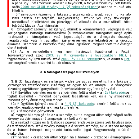
a pénzügyi intézményen keresztül folyósított, a fogyasztónak nyújtott hitelről
szóló
2009. évi CLXII. törvény 1. § (2) bekezdés d) pont
ja szerinti munkáltatói
hitelt is;
6
5.
pénzügyi intézmény:
a lakáscélú jelzáloghitelt nyújtó vagy munkáltatói
hitel esetén azt folyósító, magyarországi székhellyel vagy fiókteleppel
rendelkező hitelintézet és pénzügyi vállalkozás és a munkáltatói hitelt
folyósító Magyar Államkincstár;
7
6.
támogatott személy:
az igénylő, akinek a kormányhivatal véglegessé vált
közigazgatási hatósági határozatával (a továbbiakban: támogatást megállapító
határozat) a támogatásra való jogosultságát és a támogatás összegét
megállapította, valamint az állami igény érvényesítése tekintetében a károsult
állammal szemben a büntetőbíróság által jogerősen megállapított felelősséget
viselő terhelt.
(2)
Az e rendeletben meg nem határozott fogalmakat a Polgári
Törvénykönyvről szóló
2013. évi V. törvényben (a továbbiakban: Ptk.)
, a
fogyasztónak nyújtott hitelről szóló
2009. évi CLXII. törvény
ben, valamint a
Hpt.
-
ben meghatározottak szerint kell értelmezni.
3.
A támogatásra jogosult személyek
3. §
(1)
Házastársak és élettársak – ideértve azt az esetet is, ha a lakáscélú
jelzáloghitel-szerződésnek kizárólag az egyik fél az alanya – a támogatást
kizárólag együttesen igényelhetik (a továbbiakban: együttes igénylés).
8
(2)
Együttes igénylés esetén az igénylési feltételeket – a
(2a) bekezdés
ben
foglalt kivétellel – mindkét igénylőnek teljesítenie kell, és a nyilatkozatokat
mindkét igénylőnek meg kell tennie.
9
(2a)
Együttes igénylés esetén a
4. § (2) bekezdés
e szerinti feltételnek az
igénylők legalább egyikének meg kell felelnie.
(3)
A támogatást igényelheti:
a)
magyar állampolgár és az a személy, akit a magyar állampolgárságról szóló
törvény alapján magyar állampolgárnak kell tekinteni,
b)
a szabad mozgás és tartózkodás jogával rendelkező személyek beutazásáról
és tartózkodásáról szóló törvény hatálya alá tartozó személy, aki a szabad mozgás
és a három hónapot meghaladó tartózkodás jogát Magyarország területén
gyakorolja,
10
c)
harmadik országbeli állampolgár, ha a harmadik országbeli állampolgárok