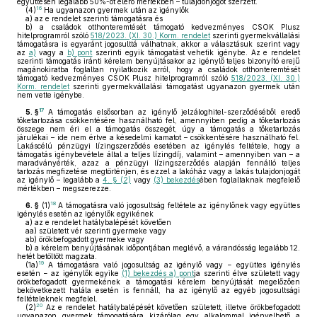
együttesen legalább 50%-ot elérő mértékben – tulajdonjogot szerzett.
16
(4)
Ha ugyanazon gyermek után az igénylők
a)
az e rendelet szerinti támogatásra és
b)
a családok otthonteremtését támogató kedvezményes CSOK Plusz
hitelprogramról szóló
518/2023. (XI. 30.) Korm. rendelet
szerinti gyermekvállalási
támogatásra is egyaránt jogosulttá válhatnak, akkor a választásuk szerint vagy
az
a)
vagy a
b) pont
szerinti egyik támogatást vehetik igénybe. Az e rendelet
szerinti támogatás iránti kérelem benyújtásakor az igénylő teljes bizonyító erejű
magánokiratba foglaltan nyilatkozik arról, hogy a családok otthonteremtését
támogató kedvezményes CSOK Plusz hitelprogramról szóló
518/2023. (XI. 30.)
Korm. rendelet
szerinti gyermekvállalási támogatást ugyanazon gyermek után
nem vette igénybe.
17
5. §
A támogatás elsősorban az igénylő jelzáloghitel-szerződéséből eredő
tőketartozása csökkentésére használható fel, amennyiben pedig a tőketartozás
összege nem éri el a támogatás összegét, úgy a támogatás a tőketartozás
járulékai – ide nem értve a késedelmi kamatot – csökkentésére használható fel.
Lakáscélú pénzügyi lízingszerződés esetében az igénylés feltétele, hogy a
támogatás igénybevétele által a teljes lízingdíj, valamint – amennyiben van – a
maradványérték, azaz a pénzügyi lízingszerződés alapján fennálló teljes
tartozás megfizetése megtörténjen, és ezzel a lakóház vagy a lakás tulajdonjogát
az igénylő – legalább a
4. § (2)
vagy
(3) bekezdés
ében foglaltaknak megfelelő
mértékben – megszerezze.
18
6. §
(1)
A támogatásra való jogosultság feltétele az igénylőnek vagy együttes
igénylés esetén az igénylők egyikének
a)
az e rendelet hatálybalépését követően
aa)
született vér szerinti gyermeke vagy
ab)
örökbefogadott gyermeke vagy
b)
a kérelem benyújtásának időpontjában meglévő, a várandósság legalább 12.
hetét betöltött magzata.
19
(1a)
A támogatásra való jogosultság az igénylő vagy − együttes igénylés
esetén − az igénylők egyike
(1) bekezdés a) pont
ja szerinti élve született vagy
örökbefogadott gyermekének a támogatási kérelem benyújtását megelőzően
bekövetkezett halála esetén is fennáll, ha az igénylő az egyéb jogosultsági
feltételeknek megfelel.
20
(2)
Az e rendelet hatálybalépését követően született, illetve örökbefogadott
ugyanazon gyermek támogatására kizárólag egy alkalommal igényelhető a