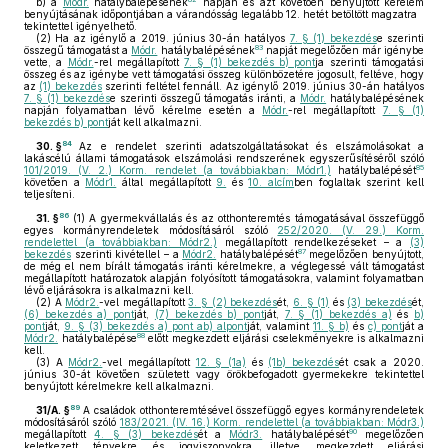
b)
a
Módr.
hatálybalépésének
napján és azt követően benyújtott kérelem
benyújtásának időpontjában a várandósság legalább 12. hetét betöltött magzatra
tekintettel igényelhető.
(2)
Ha az igénylő a 2019. június 30-án hatályos
7. § (1) bekezdés
e szerinti
83
összegű támogatást a
Módr.
hatálybalépésének
napját megelőzően már igénybe
vette, a
Módr.
-rel megállapított
7. § (1) bekezdés b) pont
ja szerinti támogatási
összeg és az igénybe vett támogatási összeg különbözetére jogosult, feltéve, hogy
az
(1) bekezdés
szerinti feltétel fennáll. Az igénylő 2019. június 30-án hatályos
7. § (1) bekezdés
e szerinti összegű támogatás iránti, a
Módr.
hatálybalépésének
napján folyamatban lévő kérelme esetén a
Módr.
-rel megállapított
7. § (1)
bekezdés b) pont
ját kell alkalmazni.
84
30. §
Az e rendelet szerinti adatszolgáltatásokat és elszámolásokat a
lakáscélú állami támogatások elszámolási rendszerének egyszerűsítéséről szóló
85
101/2019. (V. 2.) Korm. rendelet (a továbbiakban: Módr1.)
hatálybalépését
követően a
Módr1.
által megállapított
9.
és
10. alcím
ben foglaltak szerint kell
teljesíteni.
86
31. §
(1)
A gyermekvállalás és az otthonteremtés támogatásával összefüggő
egyes kormányrendeletek módosításáról szóló
252/2020. (V. 29.) Korm.
rendelettel (a továbbiakban: Módr2.)
megállapított rendelkezéseket – a
(3)
87
bekezdés
szerinti kivétellel – a
Módr2.
hatálybalépését
megelőzően benyújtott,
de még el nem bírált támogatás iránti kérelmekre, a véglegessé vált támogatást
megállapított határozatok alapján folyósított támogatásokra, valamint folyamatban
lévő eljárásokra is alkalmazni kell.
(2)
A
Módr2.
-vel megállapított
3. § (2) bekezdés
ét,
6. § (1)
és
(3) bekezdés
ét,
(6) bekezdés a) pont
ját,
(7) bekezdés b) pont
ját,
7. § (1) bekezdés a)
és
b)
pont
ját,
9. § (3) bekezdés a) pont ab) alpont
ját, valamint
11. § b)
és
c) pont
ját a
88
Módr2.
hatálybalépése
előtt megkezdett eljárási cselekményekre is alkalmazni
kell.
(3)
A
Módr2.
-vel megállapított
12. § (1a)
és
(1b) bekezdés
ét csak a 2020.
június 30-át követően született vagy örökbefogadott gyermekekre tekintettel
benyújtott kérelmekre kell alkalmazni.
89
31/A. §
A családok otthonteremtésével összefüggő egyes kormányrendeletek
módosításáról szóló
183/2021. (IV. 16.) Korm. rendelettel (a továbbiakban: Módr3.)
90
megállapított
4. § (3) bekezdés
ét a
Módr3.
hatálybalépését
megelőzően
keletkezett tényekre és jogviszonyokra, illetve megkezdett eljárási