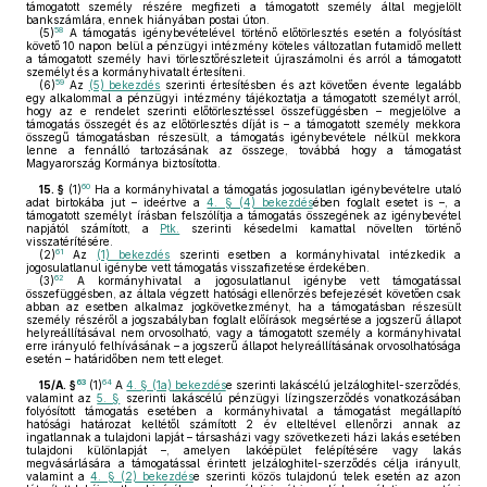
támogatott személy részére megfizeti a támogatott személy által megjelölt
bankszámlára, ennek hiányában postai úton.
58
(5)
A támogatás igénybevételével történő előtörlesztés esetén a folyósítást
követő 10 napon belül a pénzügyi intézmény köteles változatlan futamidő mellett
a támogatott személy havi törlesztőrészleteit újraszámolni és arról a támogatott
személyt és a kormányhivatalt értesíteni.
59
(6)
Az
(5) bekezdés
szerinti értesítésben és azt követően évente legalább
egy alkalommal a pénzügyi intézmény tájékoztatja a támogatott személyt arról,
hogy az e rendelet szerinti előtörlesztéssel összefüggésben – megjelölve a
támogatás összegét és az előtörlesztés díját is – a támogatott személy mekkora
összegű támogatásban részesült, a támogatás igénybevétele nélkül mekkora
lenne a fennálló tartozásának az összege, továbbá hogy a támogatást
Magyarország Kormánya biztosította.
60
15. §
(1)
Ha a kormányhivatal a támogatás jogosulatlan igénybevételre utaló
adat birtokába jut – ideértve a
4. § (4) bekezdés
ében foglalt esetet is –, a
támogatott személyt írásban felszólítja a támogatás összegének az igénybevétel
napjától számított, a
Ptk.
szerinti késedelmi kamattal növelten történő
visszatérítésére.
61
(2)
Az
(1) bekezdés
szerinti esetben a kormányhivatal intézkedik a
jogosulatlanul igénybe vett támogatás visszafizetése érdekében.
62
(3)
A kormányhivatal a jogosulatlanul igénybe vett támogatással
összefüggésben, az általa végzett hatósági ellenőrzés befejezését követően csak
abban az esetben alkalmaz jogkövetkezményt, ha a támogatásban részesült
személy részéről a jogszabályban foglalt előírások megsértése a jogszerű állapot
helyreállításával nem orvosolható, vagy a támogatott személy a kormányhivatal
erre irányuló felhívásának – a jogszerű állapot helyreállításának orvosolhatósága
esetén – határidőben nem tett eleget.
63
64
15/A. §
(1)
A
4. § (1a) bekezdés
e szerinti lakáscélú jelzáloghitel-szerződés,
valamint az
5. §
szerinti lakáscélú pénzügyi lízingszerződés vonatkozásában
folyósított támogatás esetében a kormányhivatal a támogatást megállapító
hatósági határozat keltétől számított 2 év elteltével ellenőrzi annak az
ingatlannak a tulajdoni lapját – társasházi vagy szövetkezeti házi lakás esetében
tulajdoni különlapját –, amelyen lakóépület felépítésére vagy lakás
megvásárlására a támogatással érintett jelzáloghitel-szerződés célja irányult,
valamint a
4. § (2) bekezdés
e szerinti közös tulajdonú telek esetén az azon