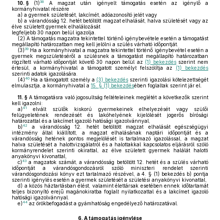
38
10. §
(1)
A magzat után igényelt támogatás esetén az igénylő a
kormányhivatal részére
a)
a gyermek születését, lakcímét, adóazonosító jelét vagy
b)
a várandósság 12. hetét betöltött magzat elhalását, halva születését vagy az
élve született gyermek elhalálozását
legfeljebb 30 napon belül igazolja.
(2)
A támogatás magzatra tekintettel történő igénybevétele esetén a támogatást
megállapító határozatban meg kell jelölni a szülés várható időpontját.
39
(3)
Ha a kormányhivatal a magzatra tekintettel történő igénybevétel esetén a
gyermek megszületéséről a szülésnek a támogatást megállapító határozatban
rögzített várható időpontját követő 30 napon belül az
(1) bekezdés
szerint nem
értesül, a kormányhivatal a támogatott személyt felszólítja az
(1) bekezdés
szerinti adatok igazolására.
40
(4)
Ha a támogatott személy a
(3) bekezdés
szerinti igazolási kötelezettségét
elmulasztja, a kormányhivatal a
15. § (1) bekezdés
ében foglaltak szerint jár el.
11. §
A támogatásra való jogosultság feltételeinek meglétét a következők szerint
kell igazolni:
41
a)
elvált szülők kiskorú gyermekeinek elhelyezését vagy szülői
felügyeletének rendezését és lakóhelyének kijelölését jogerős bírósági
határozattal és a lakcímet igazoló hatósági igazolvánnyal,
42
b)
a várandósság 12. hetét betöltött magzat elhalását egészségügyi
intézmény által kiállított, a magzat elhalásának naptári időpontját és a
várandósság hetének pontos megjelölését is tartalmazó igazolással, a magzat
halva születését a halottvizsgálatról és a halottakkal kapcsolatos eljárásról szóló
kormányrendelet szerinti okirattal, az élve született gyermek halálát halotti
anyakönyvi kivonattal,
43
c)
a magzatok számát, a várandósság betöltött 12. hetét és a szülés várható
időpontját a várandósgondozásról szóló miniszteri rendelet szerinti
várandósgondozási könyv ezt tartalmazó részével, a 4. § (1) bekezdés b) pontja
szerinti igénylés esetén a gyermek születését a születési anyakönyvi kivonattal,
d)
a közös háztartásban élést, valamint élettársak esetében ennek időtartamát
teljes bizonyító erejű magánokiratba foglalt nyilatkozattal és a lakcímet igazoló
hatósági igazolvánnyal.
44
e)
az örökbefogadást a gyámhatóság engedélyező határozatával.
6.
A támogatás igénylése