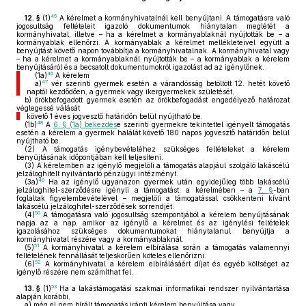
45
12. §
(1)
A kérelmet a kormányhivatalnál kell benyújtani. A támogatásra való
jogosultság feltételeit igazoló dokumentumok hiánytalan meglétét a
kormányhivatal, illetve – ha a kérelmet a kormányablaknál nyújtották be – a
kormányablak ellenőrzi. A kormányablak a kérelmet mellékleteivel együtt a
benyújtást követő napon továbbítja a kormányhivatalnak. A kormányhivatal vagy
– ha a kérelmet a kormányablaknál nyújtották be – a kormányablak a kérelem
benyújtásáról és a becsatolt dokumentumokról igazolást ad az igénylőnek.
46
(1a)
A kérelem
47
a)
vér szerinti gyermek esetén a várandósság betöltött 12. hetét követő
naptól kezdődően, a gyermek vagy ikergyermekek születését,
b)
örökbefogadott gyermek esetén az örökbefogadást engedélyező határozat
véglegessé válását
követő 1 éves jogvesztő határidőn belül nyújtható be.
48
(1b)
A
6. § (1a) bekezdés
e szerinti gyermekre tekintettel igényelt támogatás
esetén a kérelem a gyermek halálát követő 180 napos jogvesztő határidőn belül
nyújtható be.
(2)
A támogatás igénybevételéhez szükséges feltételeket a kérelem
benyújtásának időpontjában kell teljesíteni.
(3)
A kérelemben az igénylő megjelöli a támogatás alapjául szolgáló lakáscélú
jelzáloghitelt nyilvántartó pénzügyi intézményt.
49
(3a)
Ha az igénylő ugyanazon gyermek után egyidejűleg több lakáscélú
jelzáloghitel-szerződésre igényli a támogatást, a kérelmében – a
7. §
-ban
foglaltak figyelembevételével – megjelöli a támogatással csökkenteni kívánt
lakáscélú jelzáloghitel-szerződések sorrendjét.
50
(4)
A támogatásra való jogosultság szempontjából a kérelem benyújtásának
napja az a nap, amikor az igénylő a kérelmet és az igénylési feltételek
igazolásához szükséges dokumentumokat hiánytalanul benyújtja a
kormányhivatal részére vagy a kormányablaknál.
51
(5)
A kormányhivatal a kérelem elbírálása során a támogatás valamennyi
feltételének fennállását teljeskörűen köteles ellenőrizni.
52
(6)
A kormányhivatal a kérelem elbírálásáért díjat és egyéb költséget az
igénylő részére nem számíthat fel.
53
13. §
(1)
Ha a lakástámogatási szakmai informatikai rendszer nyilvántartása
alapján korábbi,
a)
még el nem bírált támogatás iránti kérelem benyújtása vagy