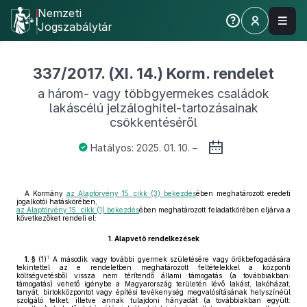
Nemzeti
Jogszabálytár
337/2017. (XI. 14.) Korm. rendelet
a három- vagy többgyermekes családok
lakáscélú jelzáloghitel-tartozásainak
csökkentéséről
Hatályos: 2025. 01. 10. –
A Kormány
az Alaptörvény 15. cikk (3) bekezdés
ében meghatározott eredeti
jogalkotói hatáskörében,
az Alaptörvény 15. cikk (1) bekezdés
ében meghatározott feladatkörében eljárva a
következőket rendeli el:
1.
Alapvető rendelkezések
1
1. §
(1)
A második vagy további gyermek születésére vagy örökbefogadására
tekintettel az e rendeletben meghatározott feltételekkel a központi
költségvetésből vissza nem térítendő állami támogatás (a továbbiakban:
támogatás) vehető igénybe a Magyarország területén lévő lakást, lakóházat,
tanyát, birtokközpontot vagy építési tevékenység megvalósításának helyszínéül
szolgáló telket, illetve annak tulajdoni hányadát (a továbbiakban együtt: