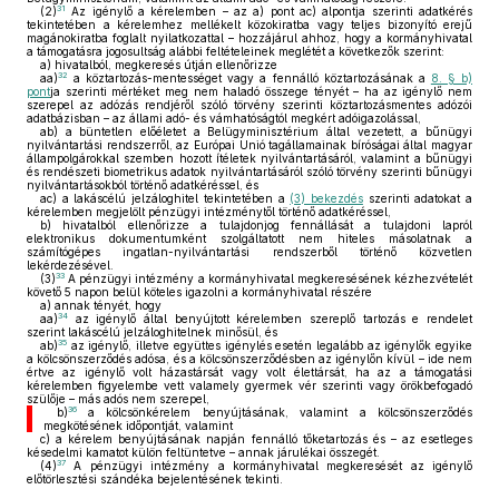
31
(2)
Az igénylő a kérelemben – az a) pont ac) alpontja szerinti adatkérés
tekintetében a kérelemhez mellékelt közokiratba vagy teljes bizonyító erejű
magánokiratba foglalt nyilatkozattal – hozzájárul ahhoz, hogy a kormányhivatal
a támogatásra jogosultság alábbi feltételeinek meglétét a következők szerint:
a)
hivatalból, megkeresés útján ellenőrizze
32
aa)
a köztartozás-mentességet vagy a fennálló köztartozásának a
8. § b)
pont
ja szerinti mértéket meg nem haladó összege tényét – ha az igénylő nem
szerepel az adózás rendjéről szóló törvény szerinti köztartozásmentes adózói
adatbázisban – az állami adó- és vámhatóságtól megkért adóigazolással,
ab)
a büntetlen előéletet a Belügyminisztérium által vezetett, a bűnügyi
nyilvántartási rendszerről, az Európai Unió tagállamainak bíróságai által magyar
állampolgárokkal szemben hozott ítéletek nyilvántartásáról, valamint a bűnügyi
és rendészeti biometrikus adatok nyilvántartásáról szóló törvény szerinti bűnügyi
nyilvántartásokból történő adatkéréssel, és
ac)
a lakáscélú jelzáloghitel tekintetében a
(3) bekezdés
szerinti adatokat a
kérelemben megjelölt pénzügyi intézménytől történő adatkéréssel,
b)
hivatalból ellenőrizze a tulajdonjog fennállását a tulajdoni lapról
elektronikus dokumentumként szolgáltatott nem hiteles másolatnak a
számítógépes ingatlan-nyilvántartási rendszerből történő közvetlen
lekérdezésével.
33
(3)
A pénzügyi intézmény a kormányhivatal megkeresésének kézhezvételét
követő 5 napon belül köteles igazolni a kormányhivatal részére
a)
annak tényét, hogy
34
aa)
az igénylő által benyújtott kérelemben szereplő tartozás e rendelet
szerint lakáscélú jelzáloghitelnek minősül, és
35
ab)
az igénylő, illetve együttes igénylés esetén legalább az igénylők egyike
a kölcsönszerződés adósa, és a kölcsönszerződésben az igénylőn kívül – ide nem
értve az igénylő volt házastársát vagy volt élettársát, ha az a támogatási
kérelemben figyelembe vett valamely gyermek vér szerinti vagy örökbefogadó
szülője – más adós nem szerepel,
36
b)
a kölcsönkérelem benyújtásának, valamint a kölcsönszerződés
megkötésének időpontját, valamint
c)
a kérelem benyújtásának napján fennálló tőketartozás és – az esetleges
késedelmi kamatot külön feltüntetve – annak járulékai összegét.
37
(4)
A pénzügyi intézmény a kormányhivatal megkeresését az igénylő
előtörlesztési szándéka bejelentésének tekinti.