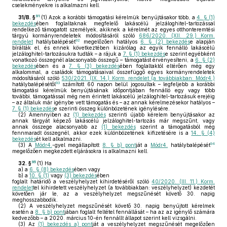
cselekményekre is alkalmazni kell.
91
31/B. §
(1)
Azok a korábbi támogatási kérelmük benyújtásakor több, a
4. § (1)
bekezdés
ében foglaltaknak megfelelő lakáscélú jelzáloghitel-tartozással
rendelkező támogatott személyek, akiknek a kérelmét az egyes otthonteremtési
tárgyú kormányrendeletek módosításáról szóló
686/2020. (XII. 29.) Korm.
92
rendelet
hatálybalépését
megelőzően hatályos
6. § (2) bekezdés
e alapján
bírálták el, és ennek következtében kizárólag az egyik fennálló lakáscélú
jelzáloghitel-tartozásukra tudták – a rájuk a
7. § (1) bekezdés
e szerint egyébként
vonatkozó összegnél alacsonyabb összegű – támogatást érvényesíteni, a
6. § (2)
bekezdés
ében és a
7. § (3) bekezdés
ében foglaltaktól eltérően még egy
alkalommal, a családok támogatásaival összefüggő egyes kormányrendeletek
módosításáról szóló
530/2021. (IX. 14.) Korm. rendelet (a továbbiakban: Módr4.)
93
hatálybalépésétől
számított 60 napon belül jogosultak – legfeljebb a korábbi
támogatási kérelmük benyújtásának időpontjában fennálló egy vagy több
további, támogatással még nem érintett lakáscélú jelzáloghitel-tartozásuk erejéig
– az általuk már igénybe vett támogatás és – az annak kérelmezésekor hatályos –
7. § (1) bekezdés
e szerinti összeg különbözetének igénylésére.
(2)
Amennyiben az
(1) bekezdés
szerinti újabb kérelem benyújtásakor az
annak tárgyát képező lakáscélú jelzáloghitel-tartozás már megszűnt, vagy
annak összege alacsonyabb az
(1) bekezdés
szerint a támogatásból még
fennmaradt összegnél, akkor ezek különbözetének kifizetésére is a
14. § (4)
bekezdés
ét kell alkalmazni.
94
(3)
A
Módr4.
-gyel megállapított
8. § b) pont
ját a
Módr4.
hatálybalépését
megelőzően megkezdett eljárásokra is alkalmazni kell.
95
32. §
(1)
Ha
a)
a
6. § (8) bekezdés
ében vagy
b)
a
10. § (1)
vagy
(3) bekezdés
ében
foglalt határidő a veszélyhelyzet kihirdetéséről szóló
40/2020. (III. 11.) Korm.
rendelet
tel kihirdetett veszélyhelyzet (a továbbiakban: veszélyhelyzet) kezdetét
követően jár le, az a veszélyhelyzet megszűnését követő 30. napig
meghosszabbodik.
(2)
A veszélyhelyzet megszűnését követő 30. napig benyújtott kérelmek
esetén a
8. § b) pont
jában foglalt feltétel fennállását – ha az az igénylő számára
kedvezőbb – a 2020. március 10-én fennállt állapot szerint kell vizsgálni.
(3)
Az
(1) bekezdés a) pont
ját a veszélyhelyzet megszűnését megelőzően