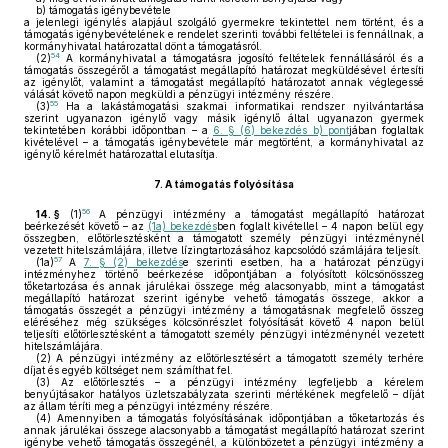
b)
támogatás igénybevétele
a jelenlegi igénylés alapjául szolgáló gyermekre tekintettel nem történt, és a
támogatás igénybevételének e rendelet szerinti további feltételei is fennállnak, a
kormányhivatal határozattal dönt a támogatásról.
54
(2)
A kormányhivatal a támogatásra jogosító feltételek fennállásáról és a
támogatás összegéről a támogatást megállapító határozat megküldésével értesíti
az igénylőt, valamint a támogatást megállapító határozatot annak véglegessé
válását követő napon megküldi a pénzügyi intézmény részére.
55
(3)
Ha a lakástámogatási szakmai informatikai rendszer nyilvántartása
szerint ugyanazon igénylő vagy másik igénylő által ugyanazon gyermek
tekintetében korábbi időpontban – a
6. § (6) bekezdés b) pont
jában foglaltak
kivételével – a támogatás igénybevétele már megtörtént, a kormányhivatal az
igénylő kérelmét határozattal elutasítja.
7.
A támogatás folyósítása
56
14. §
(1)
A pénzügyi intézmény a támogatást megállapító határozat
beérkezését követő – az
(1a) bekezdés
ben foglalt kivétellel – 4 napon belül egy
összegben, előtörlesztésként a támogatott személy pénzügyi intézménynél
vezetett hitelszámlájára, illetve lízingtartozásához kapcsolódó számlájára teljesít.
57
(1a)
A
7. § (2) bekezdés
e szerinti esetben, ha a határozat pénzügyi
intézményhez történő beérkezése időpontjában a folyósított kölcsönösszeg
tőketartozása és annak járulékai összege még alacsonyabb, mint a támogatást
megállapító határozat szerint igénybe vehető támogatás összege, akkor a
támogatás összegét a pénzügyi intézmény a támogatásnak megfelelő összeg
eléréséhez még szükséges kölcsönrészlet folyósítását követő 4 napon belül
teljesíti előtörlesztésként a támogatott személy pénzügyi intézménynél vezetett
hitelszámlájára.
(2)
A pénzügyi intézmény az előtörlesztésért a támogatott személy terhére
díjat és egyéb költséget nem számíthat fel.
(3)
Az előtörlesztés – a pénzügyi intézmény legfeljebb a kérelem
benyújtásakor hatályos üzletszabályzata szerinti mértékének megfelelő – díját
az állam téríti meg a pénzügyi intézmény részére.
(4)
Amennyiben a támogatás folyósításának időpontjában a tőketartozás és
annak járulékai összege alacsonyabb a támogatást megállapító határozat szerint
igénybe vehető támogatás összegénél, a különbözetet a pénzügyi intézmény a