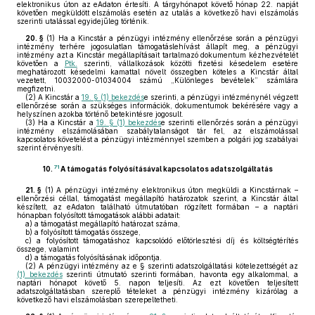
elektronikus úton az eAdaton értesíti. A tárgyhónapot követő hónap 22. napját
követően megküldött elszámolás esetén az utalás a következő havi elszámolás
szerinti utalással egyidejűleg történik.
20. §
(1)
Ha a Kincstár a pénzügyi intézmény ellenőrzése során a pénzügyi
intézmény terhére jogosulatlan támogatáslehívást állapít meg, a pénzügyi
intézmény azt a Kincstár megállapításait tartalmazó dokumentum kézhezvételét
követően a
Ptk.
szerinti, vállalkozások közötti fizetési késedelem esetére
meghatározott késedelmi kamattal növelt összegben köteles a Kincstár által
vezetett, 10032000-01034004 számú „Különleges bevételek” számlára
megfizetni.
(2)
A Kincstár a
19. § (1) bekezdés
e szerinti, a pénzügyi intézménynél végzett
ellenőrzése során a szükséges információk, dokumentumok bekérésére vagy a
helyszínen azokba történő betekintésre jogosult.
(3)
Ha a Kincstár a
19. § (1) bekezdés
e szerinti ellenőrzés során a pénzügyi
intézmény elszámolásában szabálytalanságot tár fel, az elszámolással
kapcsolatos követelést a pénzügyi intézménnyel szemben a polgári jog szabályai
szerint érvényesíti.
71
10.
A támogatás folyósításával kapcsolatos adatszolgáltatás
21. §
(1)
A pénzügyi intézmény elektronikus úton megküldi a Kincstárnak –
ellenőrzési céllal, támogatást megállapító határozatok szerint, a Kincstár által
készített, az eAdaton található útmutatóban rögzített formában – a naptári
hónapban folyósított támogatások alábbi adatait:
a)
a támogatást megállapító határozat száma,
b)
a folyósított támogatás összege,
c)
a folyósított támogatáshoz kapcsolódó előtörlesztési díj és költségtérítés
összege, valamint
d)
a támogatás folyósításának időpontja.
(2)
A pénzügyi intézmény az e § szerinti adatszolgáltatási kötelezettségét az
(1) bekezdés
szerinti útmutató szerinti formában, havonta egy alkalommal, a
naptári hónapot követő 5. napon teljesíti. Az ezt követően teljesített
adatszolgáltatásban szereplő tételeket a pénzügyi intézmény kizárólag a
következő havi elszámolásban szerepeltetheti.