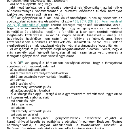
bűncselekmény elkövetése miatt jogerősen
aa)
nem állapította meg, vagy
ab)
megállapította, de a támogatás igénylésének időpontjában az igénylő e
bűncselekmények vonatkozásában a büntetett előélethez fűződő hátrányos
jogkövetkezmények alól már mentesült,
29
b)
az igénylőnek az állami adó- és vámhatóságnál nincs nyilvántartott, az
adóigazgatási eljárás részletszabályairól szóló
465/2017. (XII. 28.) Korm. rendelet
22. § (1) bekezdés a) pont
ja szerinti összeget meghaladó köztartozása, azzal,
hogy ha a kormányhivatal megállapítja, hogy az igénylőnek van a kérelem
benyújtása és elbírálása napján is fennálló, a jelen pont szerinti mértéket
meghaladó köztartozása, akkor 14 napos határidő tűzésével – amely az
ügyintézési határidőbe nem számít be – felhívja az igénylőt arra, hogy
köztartozásának a felhívás kézhezvételétől számított 14 napon belül történő
megfizetését és annak igazolását követően válhat a támogatásra jogosulttá,, és
c)
az igénylő teljes bizonyító erejű magánokiratban tudomásul veszi, hogy a
más személy által igényelt támogatásnál már számításba vett gyermek a
támogatás igénylésénél nem vehető figyelembe.
30
9. §
(1)
Az igénylő a kérelemben hozzájárul ahhoz, hogy a támogatásra
vonatkozó információkat, valamint
a)
az alábbi saját adatait:
aa)
természetes személyazonosító adatok,
ab)
állampolgárság vagy hontalan jogállás,
ac)
lakcím,
ad)
értesítési cím,
ae)
személyi azonosító jel és
af)
adóazonosító jel, továbbá
b)
a támogatás alapjául szolgáló és a gyermekszám számításánál figyelembe
vett gyermekek alábbi adatait:
ba)
születési név,
bb)
anyja neve,
bc)
lakcím,
bd)
személyi azonosító jel és
be)
adóazonosító jel
a támogatás szabályszerű igénybevételének ellenőrzése céljából a
kormányhivatal kezelje és továbbítsa a pénzügyi intézmény, Budapest Főváros
Kormányhivatala, a Magyar Államkincstár (a továbbiakban: Kincstár), a
Belügyminisztérium, valamint az állami adó- és vámhatóság részére.