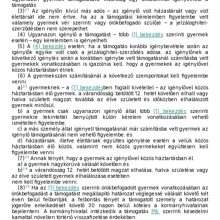
támogatás.
21
(3)
Az igénylőn kívül más adós – az igénylő volt házastársát vagy volt
élettársát ide nem értve, ha az a támogatási kérelemben figyelembe vett
valamely gyermek vér szerinti vagy örökbefogadó szülője – a jelzáloghitel-
szerződésben nem szerepelhet.
(4)
Ugyanazon igénylő a támogatást – több
(1) bekezdés
szerinti gyermek
esetén – egy kérelemben is igényelheti.
(5)
A
(4) bekezdés
esetén, ha a támogatás korábbi igénybevétele során az
igénylők egyike volt csak a jelzáloghitel-szerződés adósa, az igénylőnek a
következő igénylés során a korábban igénybe vett támogatásnál számításba vett
gyermekek vonatkozásában is igazolnia kell, hogy a gyermekek az igénylővel
közös háztartásban élnek.
(6)
A gyermekszám számításánál a következő szempontokat kell figyelembe
venni:
22
a)
gyermeknek – a
(7) bekezdés
ben foglalt kivétellel – az igénylővel közös
háztartásban élő gyermek, a várandósság betöltött 12. hetét követően elhalt vagy
halva született magzat, továbbá az élve született és időközben elhalálozott
gyermek minősül,
b)
a gyermek csak ugyanazon igénylő által több
(1) bekezdés
szerinti
gyermekre tekintettel benyújtott külön kérelem vonatkozásában vehető
ismételten figyelembe,
c)
a más személy által igényelt támogatásnál már számításba vett gyermek az
igénylő támogatásánál nem vehető figyelembe, és
d)
házastársak, illetve élettársak együttes igénylése esetén a velük közös
háztartásban élő közös, valamint nem közös gyermekeket együttesen kell
figyelembe venni.
23
(7)
Annak tényét, hogy a gyermek az igénylővel közös háztartásban él,
a)
a gyermek nagykorúvá válását követően és
24
b)
a várandósság 12. hetét betöltött magzat elhalása, halva születése vagy
az élve született gyermek elhalálozása esetében
nem kell figyelembe venni.
25
(8)
Ha az
(1) bekezdés
szerinti örökbefogadott gyermek vonatkozásában az
örökbefogadást a támogatást megállapító határozat véglegessé válását követő két
éven belül felbontják, a felbontás tényét a támogatott személy a határozat
jogerőre emelkedését követő 30 napon belül köteles a kormányhivatalnak
bejelenteni. A kormányhivatal intézkedik a támogatás
Ptk.
szerinti késedelmi
kamattal növelten történő visszafizetése érdekében.