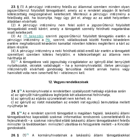
23. §
(1)
A pénzügyi intézmény felelős az állammal szemben minden olyan
jogszerűtlenül folyósított támogatásért, amely az e rendelet alapján őt terhelő
kötelezettség megszegésével keletkezett. Mentesül a pénzügyi intézmény a
felelősség alól, ha bizonyítja, hogy úgy járt el, ahogy az az adott helyzetben
általában elvárható.
(2)
A pénzügyi intézmény nem felel azért a jogszerűtlenül folyósított
támogatásból eredő kárért, amely a támogatott személy felróható magatartása
miatt keletkezett.
(3)
Az
(1) bekezdés
szerinti jogszerűtlenül folyósított támogatás esetén a
pénzügyi intézmény a
Ptk.
szerinti, vállalkozások közötti fizetési késedelem
esetére meghatározott késedelmi kamattal növelten köteles megtéríteni a kárt az
állam részére.
(4)
A pénzügyi intézmény a neki felróható okból eredő kár esetén a támogatott
személlyel szemben köteles helytállni, e kötelezettségét az államra nem
háríthatja át.
72
(5)
A támogatásra való jogosultság vizsgálatakor az igénylő által benyújtott
nyilatkozatok, okiratok valódiságát – ha a kormányhivataltól, illetve pénzügyi
intézménytől elvárható gondosság tanúsítása mellett annak hamis vagy
hamisított volta nem ismerhető fel – vélelmezni kell.
12.
Vegyes rendelkezések
73
24. §
A kormányhivatal e rendeletben szabályozott hatósági eljárása során
a)
az igénylőt hiánypótlásra legfeljebb két alkalommal felhívhatja,
b)
az igénylő az eljárás szünetelését nem kérheti, és
c)
az igénylő az iratot másolatban az eredeti irat egyidejű bemutatása mellett
nyújthatja be.
74
25. §
Az e rendelet szerinti támogatást is magában foglaló, lakáscélú állami
támogatásokhoz kapcsolódó szakmai informatikai rendszerek üzemeltetéséről és
fejlesztéséről – a szakmai irányítást ellátó lakáscélú állami támogatásokért felelős
miniszter (a továbbiakban: miniszter) utasítása és felügyelete mellett – a Kincstár
gondoskodik.
75
26. §
(1)
A kormányhivatalnak a lakáscélú állami támogatásokkal