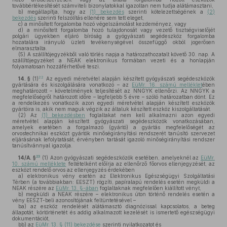
továbbértékesítését számviteli bizonylatokkal igazoltan nem tudja alátámasztani,
b)
megállapítja, hogy az
(1) bekezdés
szerinti kötelezettségének a
(2)
bekezdés
szerinti felszólítás ellenére sem tett eleget,
c)
a minősített forgalomba hozó végelszámolást kezdeményez, vagy
d)
a minősített forgalomba hozó tulajdonosát vagy vezető tisztségviselőjét
polgári ügyekben eljáró bíróság a gyógyászati segédeszköz forgalomba
hozatalára irányuló üzleti tevékenységével összefüggő okból jogerősen
elmarasztalta.
(5)
A szállítójegyzékből való törlés napja a határozathozatalt követő 30. nap. A
szállítójegyzéket a NEAK elektronikus formában vezeti és a honlapján
folyamatosan hozzáférhetővé teszi.
22
14. §
(1)
Az egyedi méretvétel alapján készített gyógyászati segédeszközök
gyártására és kiszolgálására vonatkozó – az
EüMr. 16. számú melléklet
ében
meghatározott – követelmények teljesítését az NNGYK ellenőrzi. Az NNGYK a
megfelelőségről határozott időre – legfeljebb 5 évre – szóló határozatban dönt. Ez
a rendelkezés vonatkozik azon egyedi méretvétel alapján készített eszközök
gyártóira is, akik nem maguk végzik az általuk készített eszköz kiszolgáltatását.
(2)
Az
(1) bekezdésben
foglaltakat nem kell alkalmazni azon egyedi
méretvétel alapján készített gyógyászati segédeszközök vonatkozásában,
amelyek esetében a forgalmazó (gyártó) a gyártás megfelelőségét az
orvostechnikai eszközt gyártók minőségirányítási rendszerét tanúsító szervezet
eljárásának lefolytatását, érvényben tartását igazoló minőségirányítási rendszer
tanúsítvánnyal igazolja.
23
14/A. §
(1)
Azon gyógyászati segédeszközök esetében, amelyeknél az
EüMr.
10. számú melléklete
feltételként előírja az ellenőrző főorvos ellenjegyzését, az
eszközt rendelő orvos az ellenjegyzés érdekében
a)
elektronikus vény esetén az Elektronikus Egészségügyi Szolgáltatási
Térben (a továbbiakban: EESZT) rögzíti, papíralapú rendelés esetén megküldi a
NEAK részére az
EüMr. 13. §-ában
foglaltaknak megfelelően kiállított vényt,
b)
megküldi a NEAK részére – elektronikus úton történő rendelés esetén a
vény EESZT-beli azonosítójának feltüntetésével –
ba)
az eszköz rendelését alátámasztó diagnózissal kapcsolatos, a beteg
állapotát, kórtörténetét és addig alkalmazott kezelését is ismertető egészségügyi
dokumentációt,
bb)
az
EüMr. 13. § (11) bekezdése
szerinti nyilatkozatot és