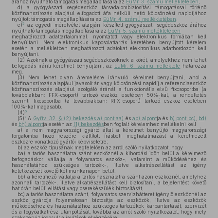
árához nyújtható támogatás megállapítására az
EüMr. 3. számú mellékletében
,
d)
a gyógyászati segédeszköz társadalombiztosítási támogatással történő
közfinanszírozás alapjául elfogadott áfa nélküli nettó kölcsönzési napidíjához
nyújtott támogatás megállapítására az
EüMr. 4. számú mellékletében
,
5
e)
az egyedi méretvétel alapján készített gyógyászati segédeszköz árához
nyújtható támogatás megállapítására az
EüMr. 5. számú mellékletében
meghatározott adattartalommal, nyomtatott vagy elektronikus formában kell
benyújtani. Nem elektronikus kapcsolattartás keretében benyújtott kérelem
esetén a mellékletben meghatározott adatokat elektronikus adathordozón kell
benyújtani.
(2)
Azoknak a gyógyászati segédeszközöknek a körét, amelyekhez nem lehet
befogadás iránti kérelmet benyújtani, az
EüMr. 6. számú melléklete
határozza
meg.
(3)
Nem lehet olyan áremelésre irányuló kérelmet benyújtani, ahol a
közfinanszírozás alapjául javasolt ár vagy kölcsönzési napidíj a referenciaeszköz
közfinanszírozás alapjául szolgáló áránál a funkcionális elvű fixcsoportba (a
továbbiakban: FFX-csoport) tartozó eszköz esetében 50%-kal, a rendeltetés
szerinti fixcsoportba (a továbbiakban: RFX-csoport) tartozó eszköz esetében
100%-kal magasabb.
6
(4)
7
(5)
A
Gyftv. 32. § (2) bekezdés a) pont aa)
és
ab) alpont
ja és
b) pont bc)
,
bd)
és
bh) alpont
ja esetén az
(1) bekezdés
ben foglalt kérelemhez mellékelni kell
a)
a nem magyarországi gyártó által a kérelmet benyújtó magyarországi
forgalomba hozó részére kiállított írásbeli meghatalmazást a kérelmezett
eszközre vonatkozó gyártói képviseletre;
b)
az eszköz típusának megfelelően az arról szóló nyilatkozatot, hogy
ba)
a tartós használatra szánt eszköznél a kihordási időn belül a kérelmező
befogadáskor vállalja a folyamatos eszköz-, valamint a működéséhez és
használatához szükséges tartozék-, illetve alkatrészellátást az igény
keletkezését követő két munkanapon belül,
bb)
a kérelmező vállalja a tartós használatra szánt azon eszköznél, amelyhez
azonnali tartozék-, illetve alkatrészellátást kell biztosítani, a bejelentést követő
hat órán belüli ellátást vagy cserekészülék biztosítását,
bc)
a tartós használatra szánt, folyamatos szervizhátteret igénylő eszköznél az
eszköz gyártója folyamatosan biztosítja az eszközök, illetve az eszközök
működéséhez és használatához szükséges tartozékok karbantartását, szervizét
és a fogyóalkatrész utánpótlását, továbbá az arról szóló nyilatkozatot, hogy mely
szakszerviz jogosult a javítások elvégzésére,