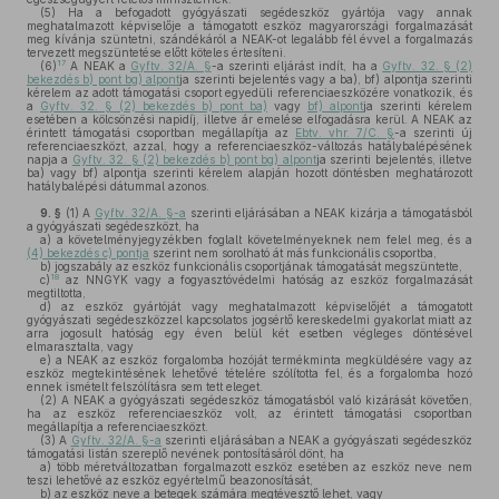
(5)
Ha a befogadott gyógyászati segédeszköz gyártója vagy annak
meghatalmazott képviselője a támogatott eszköz magyarországi forgalmazását
meg kívánja szüntetni, szándékáról a NEAK-ot legalább fél évvel a forgalmazás
tervezett megszüntetése előtt köteles értesíteni.
17
(6)
A NEAK a
Gyftv. 32/A. §
-a szerinti eljárást indít, ha a
Gyftv. 32. § (2)
bekezdés b) pont bg) alpont
ja szerinti bejelentés vagy a ba), bf) alpontja szerinti
kérelem az adott támogatási csoport egyedüli referenciaeszközére vonatkozik, és
a
Gyftv. 32. § (2) bekezdés b) pont ba)
vagy
bf) alpont
ja szerinti kérelem
esetében a kölcsönzési napidíj, illetve ár emelése elfogadásra kerül. A NEAK az
érintett támogatási csoportban megállapítja az
Ebtv. vhr. 7/C. §
-a szerinti új
referenciaeszközt, azzal, hogy a referenciaeszköz-változás hatálybalépésének
napja a
Gyftv. 32. § (2) bekezdés b) pont bg) alpont
ja szerinti bejelentés, illetve
ba) vagy bf) alpontja szerinti kérelem alapján hozott döntésben meghatározott
hatálybalépési dátummal azonos.
9. §
(1)
A
Gyftv. 32/A. §-a
szerinti eljárásában a NEAK kizárja a támogatásból
a gyógyászati segédeszközt, ha
a)
a követelményjegyzékben foglalt követelményeknek nem felel meg, és a
(4) bekezdés c) pontja
szerint nem sorolható át más funkcionális csoportba,
b)
jogszabály az eszköz funkcionális csoportjának támogatását megszüntette,
18
c)
az NNGYK vagy a fogyasztóvédelmi hatóság az eszköz forgalmazását
megtiltotta,
d)
az eszköz gyártóját vagy meghatalmazott képviselőjét a támogatott
gyógyászati segédeszközzel kapcsolatos jogsértő kereskedelmi gyakorlat miatt az
arra jogosult hatóság egy éven belül két esetben végleges döntésével
elmarasztalta, vagy
e)
a NEAK az eszköz forgalomba hozóját termékminta megküldésére vagy az
eszköz megtekintésének lehetővé tételére szólította fel, és a forgalomba hozó
ennek ismételt felszólításra sem tett eleget.
(2)
A NEAK a gyógyászati segédeszköz támogatásból való kizárását követően,
ha az eszköz referenciaeszköz volt, az érintett támogatási csoportban
megállapítja a referenciaeszközt.
(3)
A
Gyftv. 32/A. §-a
szerinti eljárásában a NEAK a gyógyászati segédeszköz
támogatási listán szereplő nevének pontosításáról dönt, ha
a)
több méretváltozatban forgalmazott eszköz esetében az eszköz neve nem
teszi lehetővé az eszköz egyértelmű beazonosítását,
b)
az eszköz neve a betegek számára megtévesztő lehet, vagy