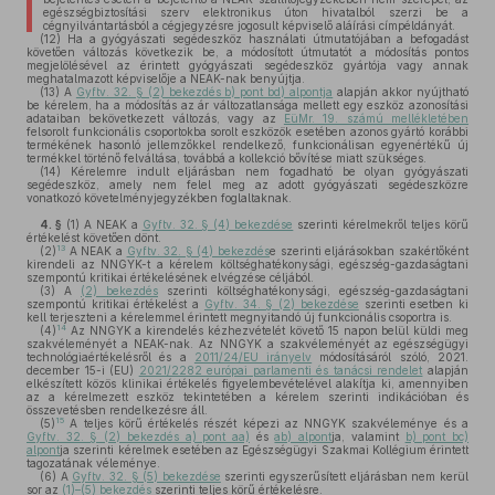
egészségbiztosítási szerv elektronikus úton hivatalból szerzi be a
cégnyilvántartásból a cégjegyzésre jogosult képviselő aláírási címpéldányát.
(12)
Ha a gyógyászati segédeszköz használati útmutatójában a befogadást
követően változás következik be, a módosított útmutatót a módosítás pontos
megjelölésével az érintett gyógyászati segédeszköz gyártója vagy annak
meghatalmazott képviselője a NEAK-nak benyújtja.
(13)
A
Gyftv. 32. § (2) bekezdés b) pont bd) alpontja
alapján akkor nyújtható
be kérelem, ha a módosítás az ár változatlansága mellett egy eszköz azonosítási
adataiban bekövetkezett változás, vagy az
EüMr. 19. számú mellékletében
felsorolt funkcionális csoportokba sorolt eszközök esetében azonos gyártó korábbi
termékének hasonló jellemzőkkel rendelkező, funkcionálisan egyenértékű új
termékkel történő felváltása, továbbá a kollekció bővítése miatt szükséges.
(14)
Kérelemre indult eljárásban nem fogadható be olyan gyógyászati
segédeszköz, amely nem felel meg az adott gyógyászati segédeszközre
vonatkozó követelményjegyzékben foglaltaknak.
4. §
(1)
A NEAK a
Gyftv. 32. § (4) bekezdése
szerinti kérelmekről teljes körű
értékelést követően dönt.
13
(2)
A NEAK a
Gyftv. 32. § (4) bekezdés
e szerinti eljárásokban szakértőként
kirendeli az NNGYK-t a kérelem költséghatékonysági, egészség-gazdaságtani
szempontú kritikai értékelésének elvégzése céljából.
(3)
A
(2) bekezdés
szerinti költséghatékonysági, egészség-gazdaságtani
szempontú kritikai értékelést a
Gyftv. 34. § (2) bekezdése
szerinti esetben ki
kell terjeszteni a kérelemmel érintett megnyitandó új funkcionális csoportra is.
14
(4)
Az NNGYK a kirendelés kézhezvételét követő 15 napon belül küldi meg
szakvéleményét a NEAK-nak. Az NNGYK a szakvéleményét az egészségügyi
technológiaértékelésről és a
2011/24/EU irányelv
módosításáról szóló, 2021.
december 15-i (EU)
2021/2282 európai parlamenti és tanácsi rendelet
alapján
elkészített közös klinikai értékelés figyelembevételével alakítja ki, amennyiben
az a kérelmezett eszköz tekintetében a kérelem szerinti indikációban és
összevetésben rendelkezésre áll.
15
(5)
A teljes körű értékelés részét képezi az NNGYK szakvéleménye és a
Gyftv. 32. § (2) bekezdés a) pont aa)
és
ab) alpont
ja, valamint
b) pont bc)
alpont
ja szerinti kérelmek esetében az Egészségügyi Szakmai Kollégium érintett
tagozatának véleménye.
(6)
A
Gyftv. 32. § (5) bekezdése
szerinti egyszerűsített eljárásban nem kerül
sor az
(1)–(5) bekezdés
szerinti teljes körű értékelésre.