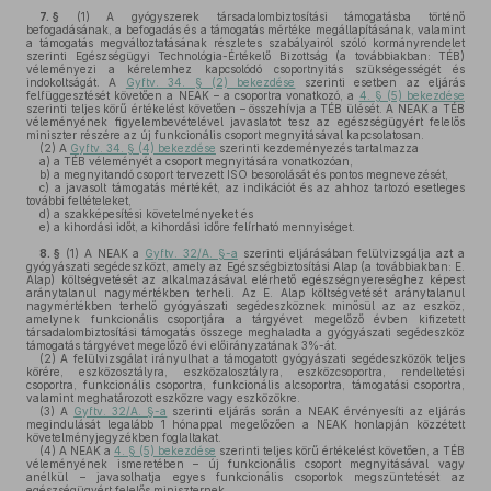
7. §
(1)
A gyógyszerek társadalombiztosítási támogatásba történő
befogadásának, a befogadás és a támogatás mértéke megállapításának, valamint
a támogatás megváltoztatásának részletes szabályairól szóló kormányrendelet
szerinti Egészségügyi Technológia-Értékelő Bizottság (a továbbiakban: TÉB)
véleményezi a kérelemhez kapcsolódó csoportnyitás szükségességét és
indokoltságát. A
Gyftv. 34. § (2) bekezdése
szerinti esetben az eljárás
felfüggesztését követően a NEAK – a csoportra vonatkozó, a
4. § (5) bekezdése
szerinti teljes körű értékelést követően – összehívja a TÉB ülését. A NEAK a TÉB
véleményének figyelembevételével javaslatot tesz az egészségügyért felelős
miniszter részére az új funkcionális csoport megnyitásával kapcsolatosan.
(2)
A
Gyftv. 34. § (4) bekezdése
szerinti kezdeményezés tartalmazza
a)
a TÉB véleményét a csoport megnyitására vonatkozóan,
b)
a megnyitandó csoport tervezett ISO besorolását és pontos megnevezését,
c)
a javasolt támogatás mértékét, az indikációt és az ahhoz tartozó esetleges
további feltételeket,
d)
a szakképesítési követelményeket és
e)
a kihordási időt, a kihordási időre felírható mennyiséget.
8. §
(1)
A NEAK a
Gyftv. 32/A. §-a
szerinti eljárásában felülvizsgálja azt a
gyógyászati segédeszközt, amely az Egészségbiztosítási Alap (a továbbiakban: E.
Alap) költségvetését az alkalmazásával elérhető egészségnyereséghez képest
aránytalanul nagymértékben terheli. Az E. Alap költségvetését aránytalanul
nagymértékben terhelő gyógyászati segédeszköznek minősül az az eszköz,
amelynek funkcionális csoportjára a tárgyévet megelőző évben kifizetett
társadalombiztosítási támogatás összege meghaladta a gyógyászati segédeszköz
támogatás tárgyévet megelőző évi előirányzatának 3%-át.
(2)
A felülvizsgálat irányulhat a támogatott gyógyászati segédeszközök teljes
körére, eszközosztályra, eszközalosztályra, eszközcsoportra, rendeltetési
csoportra, funkcionális csoportra, funkcionális alcsoportra, támogatási csoportra,
valamint meghatározott eszközre vagy eszközökre.
(3)
A
Gyftv. 32/A. §-a
szerinti eljárás során a NEAK érvényesíti az eljárás
megindulását legalább 1 hónappal megelőzően a NEAK honlapján közzétett
követelményjegyzékben foglaltakat.
(4)
A NEAK a
4. § (5) bekezdése
szerinti teljes körű értékelést követően, a TÉB
véleményének ismeretében – új funkcionális csoport megnyitásával vagy
anélkül – javasolhatja egyes funkcionális csoportok megszüntetését az
egészségügyért felelős miniszternek.