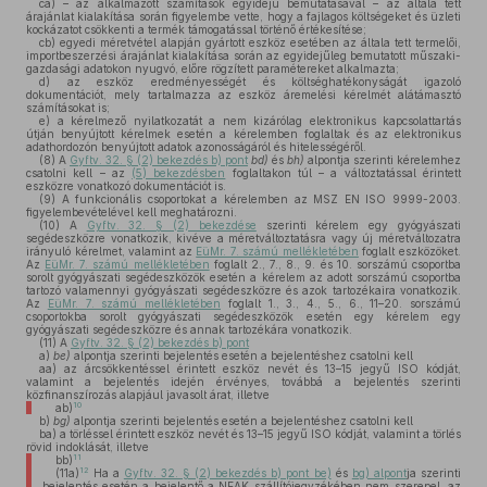
ca)
– az alkalmazott számítások egyidejű bemutatásával – az általa tett
árajánlat kialakítása során figyelembe vette, hogy a fajlagos költségeket és üzleti
kockázatot csökkenti a termék támogatással történő értékesítése;
cb)
egyedi méretvétel alapján gyártott eszköz esetében az általa tett termelői,
importbeszerzési árajánlat kialakítása során az egyidejűleg bemutatott műszaki-
gazdasági adatokon nyugvó, előre rögzített paramétereket alkalmazta;
d)
az eszköz eredményességét és költséghatékonyságát igazoló
dokumentációt, mely tartalmazza az eszköz áremelési kérelmét alátámasztó
számításokat is;
e)
a kérelmező nyilatkozatát a nem kizárólag elektronikus kapcsolattartás
útján benyújtott kérelmek esetén a kérelemben foglaltak és az elektronikus
adathordozón benyújtott adatok azonosságáról és hitelességéről.
(8)
A
Gyftv. 32. § (2) bekezdés b) pont
bd)
és
bh)
alpontja szerinti kérelemhez
csatolni kell – az
(5) bekezdésben
foglaltakon túl – a változtatással érintett
eszközre vonatkozó dokumentációt is.
(9)
A funkcionális csoportokat a kérelemben az MSZ EN ISO 9999-2003.
figyelembevételével kell meghatározni.
(10)
A
Gyftv. 32. § (2) bekezdése
szerinti kérelem egy gyógyászati
segédeszközre vonatkozik, kivéve a méretváltoztatásra vagy új méretváltozatra
irányuló kérelmet, valamint az
EüMr. 7. számú mellékletében
foglalt eszközöket.
Az
EüMr. 7. számú mellékletében
foglalt 2., 7., 8., 9. és 10. sorszámú csoportba
sorolt gyógyászati segédeszközök esetén a kérelem az adott sorszámú csoportba
tartozó valamennyi gyógyászati segédeszközre és azok tartozékaira vonatkozik.
Az
EüMr. 7. számú mellékletében
foglalt 1., 3., 4., 5., 6., 11–20. sorszámú
csoportokba sorolt gyógyászati segédeszközök esetén egy kérelem egy
gyógyászati segédeszközre és annak tartozékára vonatkozik.
(11)
A
Gyftv. 32. § (2) bekezdés b) pont
a)
be)
alpontja szerinti bejelentés esetén a bejelentéshez csatolni kell
aa)
az árcsökkentéssel érintett eszköz nevét és 13–15 jegyű ISO kódját,
valamint a bejelentés idején érvényes, továbbá a bejelentés szerinti
közfinanszírozás alapjául javasolt árat, illetve
10
ab)
b)
bg)
alpontja szerinti bejelentés esetén a bejelentéshez csatolni kell
ba)
a törléssel érintett eszköz nevét és 13–15 jegyű ISO kódját, valamint a törlés
rövid indoklását, illetve
11
bb)
12
(11a)
Ha a
Gyftv. 32. § (2) bekezdés b) pont be)
és
bg) alpont
ja szerinti
bejelentés esetén a bejelentő a NEAK szállítójegyzékében nem szerepel, az