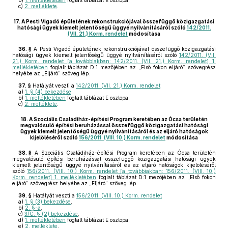
b)
1. mellékletében
foglalt táblázat E oszlopa,
c)
2. melléklete
.
17.
A Pesti Vigadó épületének rekonstrukciójával összefüggő közigazgatási
hatósági ügyek kiemelt jelentőségű üggyé nyilvánításáról szóló
142/2011.
(VII. 21.) Korm. rendelet
módosítása
36. §
A Pesti Vigadó épületének rekonstrukciójával összefüggő közigazgatási
hatósági ügyek kiemelt jelentőségű üggyé nyilvánításáról szóló
142/2011. (VII.
21.) Korm. rendelet [a továbbiakban: 142/2011. (VII. 21.) Korm. rendelet] 1.
mellékletében
foglalt táblázat D:1 mezőjében az „Első fokon eljáró” szövegrész
helyébe az „Eljáró” szöveg lép.
37. §
Hatályát veszti a
142/2011. (VII. 21.) Korm. rendelet
a)
1. § (4) bekezdése
,
b)
1. mellékletében
foglalt táblázat E oszlopa,
c)
2. melléklete
.
18.
A Szociális Családiház-építési Program keretében az Ócsa területén
megvalósuló építési beruházással összefüggő közigazgatási hatósági
ügyek kiemelt jelentőségű üggyé nyilvánításáról és az eljáró hatóságok
kijelöléséről szóló
156/2011. (VIII. 10.) Korm. rendelet
módosítása
38. §
A Szociális Családiház-építési Program keretében az Ócsa területén
megvalósuló építési beruházással összefüggő közigazgatási hatósági ügyek
kiemelt jelentőségű üggyé nyilvánításáról és az eljáró hatóságok kijelöléséről
szóló
156/2011. (VIII. 10.) Korm. rendelet [a továbbiakban: 156/2011. (VIII. 10.)
Korm. rendelet] 1. mellékletében
foglalt táblázat D:1 mezőjében az „Első fokon
eljáró” szövegrész helyébe az „Eljáró” szöveg lép.
39. §
Hatályát veszti a
156/2011. (VIII. 10.) Korm. rendelet
a)
1. § (3) bekezdése
,
b)
2. §-a
,
c)
3/C. § (2) bekezdése
,
d)
1. mellékletében
foglalt táblázat E oszlopa,
e)
2. melléklete
.