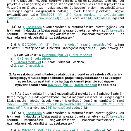
1. §
A budapesti központi szennyvíztisztító telep és kapcsolódó létesítményei
projekt, a Zalaegerszeg és térsége szennyvízelvezetési és kezelési projekt és a
Veszprém és térsége szennyvízelvezetési és kezelési projekt megvalósításához
szükséges egyes közigazgatási hatósági ügyek kiemelt jelentőségű üggyé
nyilvánításáról szóló
150/2006. (VII. 21.) Korm. rendelet [a továbbiakban:
150/2006. (VII. 21.) Korm. rendelet] 1. §-a
a következő
(4) bekezdéssel
egészül
ki:
„(4) Az
(1) bekezdés
alkalmazásában a beruházásokkal összefüggőnek kell
tekinteni mindazokat a közigazgatási hatósági ügyeket, amelyek az
(1) bekezdés
szerinti beruházások megvalósításához, használatbavételéhez és
üzemeltetésének beindításához szükségesek.”
2. §
A
150/2006. (VII. 21.) Korm. rendelet 1. számú melléklet
1–3. számú
táblázat D:1 mezőjében az „Első fokú” szövegrész helyébe az „Eljáró” szöveg lép.
3. §
Hatályát veszti a
150/2006. (VII. 21.) Korm. rendelet
a)
1. § (2) és (3) bekezdése
,
b)
1. számú melléklet
1–3. számú táblázat E oszlopa,
c)
2. számú melléklete
.
2.
Az észak-balatoni hulladékgazdálkodási projekt és a Szabolcs-Szatmár-
Bereg megyei hulladékgazdálkodási projekt megvalósításához szükséges
egyes közigazgatási hatósági ügyek kiemelt jelentőségű üggyé
nyilvánításáról szóló
151/2006. (VII. 21.) Korm. rendelet
módosítása
4. §
Az észak-balatoni hulladékgazdálkodási projekt és a Szabolcs-Szatmár-
Bereg megyei hulladékgazdálkodási projekt megvalósításához szükséges egyes
közigazgatási hatósági ügyek kiemelt jelentőségű üggyé nyilvánításáról szóló
151/2006. (VII. 21.) Korm. rendelet [a továbbiakban: 151/2006. (VII. 21.) Korm.
rendelet] 1. §-a
a következő
(4) bekezdéssel
egészül ki:
„(4) Az
(1) bekezdés
alkalmazásában a beruházásokkal összefüggőnek kell
tekinteni mindazokat a közigazgatási hatósági ügyeket, amelyek az
(1) bekezdés
szerinti beruházások megvalósításához, használatbavételéhez és
üzemeltetésének beindításához szükségesek.”
5. §
A
151/2006. (VII. 21.) Korm. rendelet 1. számú melléklet
1–2. számú