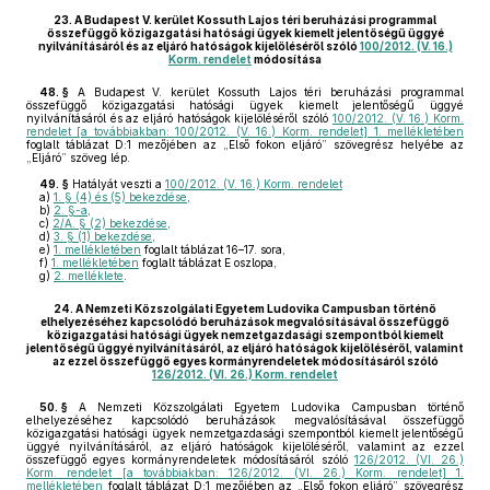
23.
A Budapest V. kerület Kossuth Lajos téri beruházási programmal
összefüggő közigazgatási hatósági ügyek kiemelt jelentőségű üggyé
nyilvánításáról és az eljáró hatóságok kijelöléséről szóló
100/2012. (V. 16.)
Korm. rendelet
módosítása
48. §
A Budapest V. kerület Kossuth Lajos téri beruházási programmal
összefüggő közigazgatási hatósági ügyek kiemelt jelentőségű üggyé
nyilvánításáról és az eljáró hatóságok kijelöléséről szóló
100/2012. (V. 16.) Korm.
rendelet [a továbbiakban: 100/2012. (V. 16.) Korm. rendelet] 1. mellékletében
foglalt táblázat D:1 mezőjében az „Első fokon eljáró” szövegrész helyébe az
„Eljáró” szöveg lép.
49. §
Hatályát veszti a
100/2012. (V. 16.) Korm. rendelet
a)
1. § (4) és (5) bekezdése
,
b)
2. §-a
,
c)
2/A. § (2) bekezdése
,
d)
3. § (1) bekezdése
,
e)
1. mellékletében
foglalt táblázat 16–17. sora,
f)
1. mellékletében
foglalt táblázat E oszlopa,
g)
2. melléklete
.
24.
A Nemzeti Közszolgálati Egyetem Ludovika Campusban történő
elhelyezéséhez kapcsolódó beruházások megvalósításával összefüggő
közigazgatási hatósági ügyek nemzetgazdasági szempontból kiemelt
jelentőségű üggyé nyilvánításáról, az eljáró hatóságok kijelöléséről, valamint
az ezzel összefüggő egyes kormányrendeletek módosításáról szóló
126/2012. (VI. 26.) Korm. rendelet
50. §
A Nemzeti Közszolgálati Egyetem Ludovika Campusban történő
elhelyezéséhez kapcsolódó beruházások megvalósításával összefüggő
közigazgatási hatósági ügyek nemzetgazdasági szempontból kiemelt jelentőségű
üggyé nyilvánításáról, az eljáró hatóságok kijelöléséről, valamint az ezzel
összefüggő egyes kormányrendeletek módosításáról szóló
126/2012. (VI. 26.)
Korm. rendelet [a továbbiakban: 126/2012. (VI. 26.) Korm. rendelet] 1.
mellékletében
foglalt táblázat D:1 mezőjében az „Első fokon eljáró” szövegrész