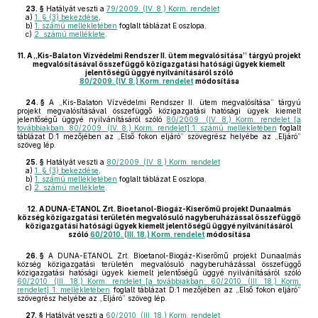
23. §
Hatályát veszti a
79/2009. (IV. 8.) Korm. rendelet
a)
1. § (3) bekezdése
,
b)
1. számú mellékletében
foglalt táblázat E oszlopa,
c)
2. számú melléklete
.
11.
A „Kis-Balaton Vízvédelmi Rendszer II. ütem megvalósítása” tárgyú projekt
megvalósításával összefüggő közigazgatási hatósági ügyek kiemelt
jelentőségű üggyé nyilvánításáról szóló
80/2009. (IV. 8.) Korm. rendelet
módosítása
24. §
A „Kis-Balaton Vízvédelmi Rendszer II. ütem megvalósítása” tárgyú
projekt megvalósításával összefüggő közigazgatási hatósági ügyek kiemelt
jelentőségű üggyé nyilvánításáról szóló
80/2009. (IV. 8.) Korm. rendelet [a
továbbiakban: 80/2009. (IV. 8.) Korm. rendelet] 1. számú mellékletében
foglalt
táblázat D:1 mezőjében az „Első fokon eljáró” szövegrész helyébe az „Eljáró”
szöveg lép.
25. §
Hatályát veszti a
80/2009. (IV. 8.) Korm. rendelet
a)
1. § (3) bekezdése
,
b)
1. számú mellékletében
foglalt táblázat E oszlopa,
c)
2. számú melléklete
.
12.
A DUNA-ETANOL Zrt. Bioetanol-Biogáz-Kiserőmű projekt Dunaalmás
község közigazgatási területén megvalósuló nagyberuházással összefüggő
közigazgatási hatósági ügyek kiemelt jelentőségű üggyé nyilvánításáról
szóló
60/2010. (III. 18.) Korm. rendelet
módosítása
26. §
A DUNA-ETANOL Zrt. Bioetanol-Biogáz-Kiserőmű projekt Dunaalmás
község közigazgatási területén megvalósuló nagyberuházással összefüggő
közigazgatási hatósági ügyek kiemelt jelentőségű üggyé nyilvánításáról szóló
60/2010. (III. 18.) Korm. rendelet [a továbbiakban: 60/2010. (III. 18.) Korm.
rendelet] 1. mellékletében
foglalt táblázat D:1 mezőjében az „Első fokon eljáró”
szövegrész helyébe az „Eljáró” szöveg lép.
27. §
Hatályát veszti a
60/2010. (III. 18.) Korm. rendelet