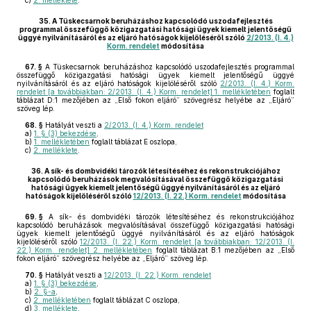
c)
2. melléklete
.
35.
A Tüskecsarnok beruházáshoz kapcsolódó uszodafejlesztés
programmal összefüggő közigazgatási hatósági ügyek kiemelt jelentőségű
üggyé nyilvánításáról és az eljáró hatóságok kijelöléséről szóló
2/2013. (I. 4.)
Korm. rendelet
módosítása
67. §
A Tüskecsarnok beruházáshoz kapcsolódó uszodafejlesztés programmal
összefüggő közigazgatási hatósági ügyek kiemelt jelentőségű üggyé
nyilvánításáról és az eljáró hatóságok kijelöléséről szóló
2/2013. (I. 4.) Korm.
rendelet [a továbbiakban: 2/2013. (I. 4.) Korm. rendelet] 1. mellékletében
foglalt
táblázat D:1 mezőjében az „Első fokon eljáró” szövegrész helyébe az „Eljáró”
szöveg lép.
68. §
Hatályát veszti a
2/2013. (I. 4.) Korm. rendelet
a)
1. § (3) bekezdése
,
b)
1. mellékletében
foglalt táblázat E oszlopa,
c)
2. melléklete
.
36.
A sík- és dombvidéki tározók létesítéséhez és rekonstrukciójához
kapcsolódó beruházások megvalósításával összefüggő közigazgatási
hatósági ügyek kiemelt jelentőségű üggyé nyilvánításáról és az eljáró
hatóságok kijelöléséről szóló
12/2013. (I. 22.) Korm. rendelet
módosítása
69. §
A sík- és dombvidéki tározók létesítéséhez és rekonstrukciójához
kapcsolódó beruházások megvalósításával összefüggő közigazgatási hatósági
ügyek kiemelt jelentőségű üggyé nyilvánításáról és az eljáró hatóságok
kijelöléséről szóló
12/2013. (I. 22.) Korm. rendelet [a továbbiakban: 12/2013. (I.
22.) Korm. rendelet] 2. mellékletében
foglalt táblázat B:1 mezőjében az „Első
fokon eljáró” szövegrész helyébe az „Eljáró” szöveg lép.
70. §
Hatályát veszti a
12/2013. (I. 22.) Korm. rendelet
a)
1. § (3) bekezdése
,
b)
2. §-a
,
c)
2. mellékletében
foglalt táblázat C oszlopa,
d)
3. melléklete
.