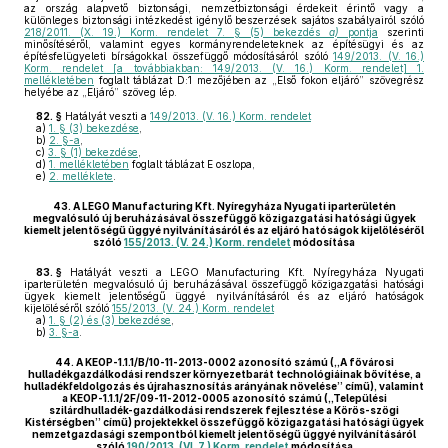
az ország alapvető biztonsági, nemzetbiztonsági érdekeit érintő vagy a
különleges biztonsági intézkedést igénylő beszerzések sajátos szabályairól szóló
218/2011. (X. 19.) Korm. rendelet 7. § (5) bekezdés
a)
pontja
szerinti
minősítéséről, valamint egyes kormányrendeleteknek az építésügyi és az
építésfelügyeleti bírságokkal összefüggő módosításáról szóló
149/2013. (V. 16.)
Korm. rendelet [a továbbiakban: 149/2013. (V. 16.) Korm. rendelet] 1.
mellékletében
foglalt táblázat D:1 mezőjében az „Első fokon eljáró” szövegrész
helyébe az „Eljáró” szöveg lép.
82. §
Hatályát veszti a
149/2013. (V. 16.) Korm. rendelet
a)
1. § (3) bekezdése
,
b)
2. §-a
,
c)
3. § (1) bekezdése
,
d)
1. mellékletében
foglalt táblázat E oszlopa,
e)
2. melléklete
.
43.
A LEGO Manufacturing Kft. Nyíregyháza Nyugati iparterületén
megvalósuló új beruházásával összefüggő közigazgatási hatósági ügyek
kiemelt jelentőségű üggyé nyilvánításáról és az eljáró hatóságok kijelöléséről
szóló
155/2013. (V. 24.) Korm. rendelet
módosítása
83. §
Hatályát veszti a LEGO Manufacturing Kft. Nyíregyháza Nyugati
iparterületén megvalósuló új beruházásával összefüggő közigazgatási hatósági
ügyek kiemelt jelentőségű üggyé nyilvánításáról és az eljáró hatóságok
kijelöléséről szóló
155/2013. (V. 24.) Korm. rendelet
a)
1. § (2) és (3) bekezdése
,
b)
3. §-a
.
44.
A KEOP-1.1.1/B/10-11-2013-0002 azonosító számú („A fővárosi
hulladékgazdálkodási rendszer környezetbarát technológiáinak bővítése, a
hulladékfeldolgozás és újrahasznosítás arányának növelése” című), valamint
a KEOP-1.1.1/2F/09-11-2012-0005 azonosító számú („Települési
szilárdhulladék-gazdálkodási rendszerek fejlesztése a Körös-szögi
Kistérségben” című) projektekkel összefüggő közigazgatási hatósági ügyek
nemzetgazdasági szempontból kiemelt jelentőségű üggyé nyilvánításáról
szóló
190/2013. (VI. 7.) Korm. rendelet
módosítása