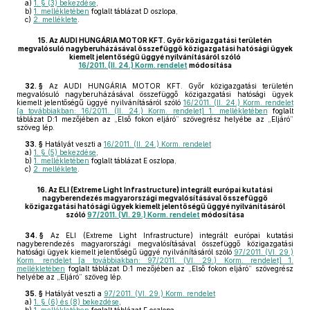
a)
1. § (3) bekezdése
,
b)
1. mellékletében
foglalt táblázat D oszlopa,
c)
2. melléklete
.
15.
Az AUDI HUNGÁRIA MOTOR KFT. Győr közigazgatási területén
megvalósuló nagyberuházásával összefüggő közigazgatási hatósági ügyek
kiemelt jelentőségű üggyé nyilvánításáról szóló
16/2011. (II. 24.) Korm. rendelet
módosítása
32. §
Az AUDI HUNGÁRIA MOTOR KFT. Győr közigazgatási területén
megvalósuló nagyberuházásával összefüggő közigazgatási hatósági ügyek
kiemelt jelentőségű üggyé nyilvánításáról szóló
16/2011. (II. 24.) Korm. rendelet
[a továbbiakban: 16/2011. (II. 24.) Korm. rendelet] 1. mellékletében
foglalt
táblázat D:1 mezőjében az „Első fokon eljáró” szövegrész helyébe az „Eljáró”
szöveg lép.
33. §
Hatályát veszti a
16/2011. (II. 24.) Korm. rendelet
a)
1. § (5) bekezdése
,
b)
1. mellékletében
foglalt táblázat E oszlopa,
c)
2. melléklete
.
16.
Az ELI (Extreme Light Infrastructure) integrált európai kutatási
nagyberendezés magyarországi megvalósításával összefüggő
közigazgatási hatósági ügyek kiemelt jelentőségű üggyé nyilvánításáról
szóló
97/2011. (VI. 29.) Korm. rendelet
módosítása
34. §
Az ELI (Extreme Light Infrastructure) integrált európai kutatási
nagyberendezés magyarországi megvalósításával összefüggő közigazgatási
hatósági ügyek kiemelt jelentőségű üggyé nyilvánításáról szóló
97/2011. (VI. 29.)
Korm. rendelet [a továbbiakban: 97/2011. (VI. 29.) Korm. rendelet] 1.
mellékletében
foglalt táblázat D:1 mezőjében az „Első fokon eljáró” szövegrész
helyébe az „Eljáró” szöveg lép.
35. §
Hatályát veszti a
97/2011. (VI. 29.) Korm. rendelet
a)
1. § (6) és (8) bekezdése
,