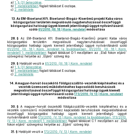
a)
1. § (3) bekezdése
,
b)
1. mellékletében
foglalt táblázat E oszlopa,
c)
2. melléklete
.
13.
Az EM-Bioetanol Kft. Bioetanol-Biogáz-Kiserőmű projekt Kaba város
közigazgatási területén megvalósuló nagyberuházással összefüggő
közigazgatási hatósági ügyek kiemelt jelentőségű üggyé nyilvánításáról
szóló
61/2010. (III. 18.) Korm. rendelet
módosítása
28. §
Az EM-Bioetanol Kft. Bioetanol-Biogáz-Kiserőmű projekt Kaba város
közigazgatási területén megvalósuló nagyberuházással összefüggő
közigazgatási hatósági ügyek kiemelt jelentőségű üggyé nyilvánításáról szóló
61/2010. (III. 18.) Korm. rendelet [a továbbiakban: 61/2010. (III. 18.) Korm.
rendelet] 1. mellékletében
foglalt táblázat D:1 mezőjében az „Első fokon eljáró”
szövegrész helyébe az „Eljáró” szöveg lép.
29. §
Hatályát veszti a
61/2010. (III. 18.) Korm. rendelet
a)
1. § (3) bekezdése
,
b)
1. mellékletében
foglalt táblázat E oszlopa,
c)
2. melléklete
.
14.
A magyar–horvát összekötő földgázszállító-vezeték kiépítéséhez és a
vezeték üzemszerű működtetéséhez kapcsolódó beruházások
megvalósításával összefüggő közigazgatási hatósági ügyek kiemelt
jelentőségű üggyé nyilvánításáról szóló
173/2010. (V. 13.) Korm. rendelet
módosítása
30. §
A magyar–horvát összekötő földgázszállító-vezeték kiépítéséhez és a
vezeték üzemszerű működtetéséhez kapcsolódó beruházások megvalósításával
összefüggő közigazgatási hatósági ügyek kiemelt jelentőségű üggyé
nyilvánításáról szóló
173/2010. (V. 13.) Korm. rendelet [a továbbiakban: 173/2010.
(V. 13.) Korm. rendelet] 1. mellékletében
foglalt táblázat C:1 mezőjében az „Első
fokon eljáró” szövegrész helyébe az „Eljáró” szöveg lép.
31. §
Hatályát veszti a
173/2010. (V. 13.) Korm. rendelet