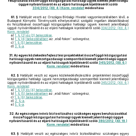
felújításával összefüggő közigazgatási hatósági ügyek kiemelt jelentőségű
üggyé nyilvánításáról és az eljáró hatóságok kijelöléséről szóló
334/2012. (XII. 4.) Korm. rendelet
módosítása
61. §
Hatályát veszti az Országos Bírósági Hivatal vagyonkezelésében lévő, a
Budapest Környéki Törvényszék elhelyezéséül szolgáló ingatlan átalakításával
és felújításával összefüggő közigazgatási hatósági ügyek kiemelt jelentőségű
üggyé nyilvánításáról és az eljáró hatóságok kijelöléséről szóló
334/2012. (XII. 4.)
Korm. rendelet
a)
1. § (2) és (3) bekezdése
,
b)
1. § (4) bekezdésében
az „első fokon” szövegrész,
c)
1. § (5) bekezdése
,
d)
3. §-a
.
31.
Az egyes közlekedésfejlesztési projektekkel összefüggő közigazgatási
hatósági ügyek nemzetgazdasági szempontból kiemelt jelentőségű üggyé
nyilvánításáról és az eljáró hatóságok kijelöléséről szóló
345/2012. (XII. 6.)
Korm. rendelet
módosítása
62. §
Hatályát veszti az egyes közlekedésfejlesztési projektekkel összefüggő
közigazgatási hatósági ügyek nemzetgazdasági szempontból kiemelt jelentőségű
üggyé nyilvánításáról és az eljáró hatóságok kijelöléséről szóló
345/2012. (XII. 6.)
Korm. rendelet
a)
1. § (3) és (4) bekezdése
,
b)
1. § (5) bekezdésében
az „első fokon” szövegrész,
c)
1. § (6) bekezdése
,
d)
2. §-a
,
e)
5. §-a
.
32.
Az egészséges ivóvíz biztosításához szükséges egyes beruházásokkal
összefüggő közigazgatási hatósági ügyek kiemelt jelentőségű üggyé
nyilvánításáról és az eljáró hatóságok kijelöléséről szóló
380/2012. (XII. 19.)
Korm. rendelet
módosítása
63. §
Hatályát veszti az egészséges ivóvíz biztosításához szükséges egyes