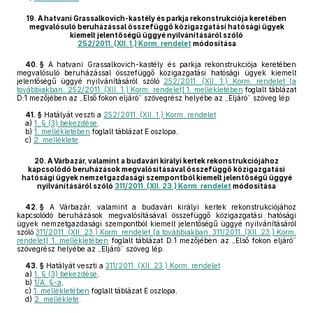
19.
A hatvani Grassalkovich-kastély és parkja rekonstrukciója keretében
megvalósuló beruházással összefüggő közigazgatási hatósági ügyek
kiemelt jelentőségű üggyé nyilvánításáról szóló
252/2011. (XII. 1.) Korm. rendelet
módosítása
40. §
A hatvani Grassalkovich-kastély és parkja rekonstrukciója keretében
megvalósuló beruházással összefüggő közigazgatási hatósági ügyek kiemelt
jelentőségű üggyé nyilvánításáról szóló
252/2011. (XII. 1.) Korm. rendelet [a
továbbiakban: 252/2011. (XII. 1.) Korm. rendelet] 1. mellékletében
foglalt táblázat
D:1 mezőjében az „Első fokon eljáró” szövegrész helyébe az „Eljáró” szöveg lép.
41. §
Hatályát veszti a
252/2011. (XII. 1.) Korm. rendelet
a)
1. § (3) bekezdése
,
b)
1. mellékletében
foglalt táblázat E oszlopa,
c)
2. melléklete
.
20.
A Várbazár, valamint a budavári királyi kertek rekonstrukciójához
kapcsolódó beruházások megvalósításával összefüggő közigazgatási
hatósági ügyek nemzetgazdasági szempontból kiemelt jelentőségű üggyé
nyilvánításáról szóló
311/2011. (XII. 23.) Korm. rendelet
módosítása
42. §
A Várbazár, valamint a budavári királyi kertek rekonstrukciójához
kapcsolódó beruházások megvalósításával összefüggő közigazgatási hatósági
ügyek nemzetgazdasági szempontból kiemelt jelentőségű üggyé nyilvánításáról
szóló
311/2011. (XII. 23.) Korm. rendelet [a továbbiakban: 311/2011. (XII. 23.) Korm.
rendelet] 1. mellékletében
foglalt táblázat D:1 mezőjében az „Első fokon eljáró”
szövegrész helyébe az „Eljáró” szöveg lép.
43. §
Hatályát veszti a
311/2011. (XII. 23.) Korm. rendelet
a)
1. § (3) bekezdése
,
b)
1/A. §-a
,
c)
1. mellékletében
foglalt táblázat E oszlopa,
d)
2. melléklete
.