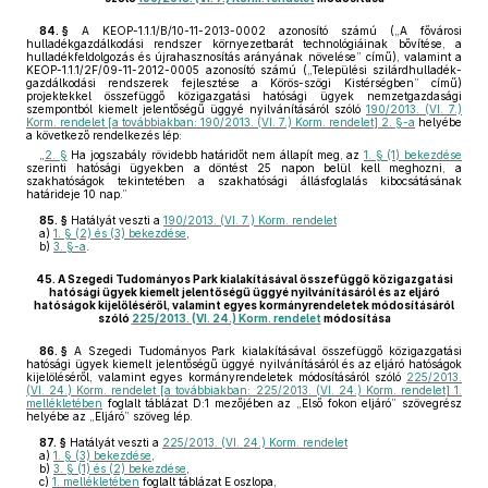
84. §
A KEOP-1.1.1/B/10-11-2013-0002 azonosító számú („A fővárosi
hulladékgazdálkodási rendszer környezetbarát technológiáinak bővítése, a
hulladékfeldolgozás és újrahasznosítás arányának növelése” című), valamint a
KEOP-1.1.1/2F/09-11-2012-0005 azonosító számú („Települési szilárdhulladék-
gazdálkodási rendszerek fejlesztése a Körös-szögi Kistérségben” című)
projektekkel összefüggő közigazgatási hatósági ügyek nemzetgazdasági
szempontból kiemelt jelentőségű üggyé nyilvánításáról szóló
190/2013. (VI. 7.)
Korm. rendelet [a továbbiakban: 190/2013. (VI. 7.) Korm. rendelet] 2. §-a
helyébe
a következő rendelkezés lép:
„
2. §
Ha jogszabály rövidebb határidőt nem állapít meg, az
1. § (1) bekezdése
szerinti hatósági ügyekben a döntést 25 napon belül kell meghozni, a
szakhatóságok tekintetében a szakhatósági állásfoglalás kibocsátásának
határideje 10 nap.”
85. §
Hatályát veszti a
190/2013. (VI. 7.) Korm. rendelet
a)
1. § (2) és (3) bekezdése
,
b)
3. §-a
.
45.
A Szegedi Tudományos Park kialakításával összefüggő közigazgatási
hatósági ügyek kiemelt jelentőségű üggyé nyilvánításáról és az eljáró
hatóságok kijelöléséről, valamint egyes kormányrendeletek módosításáról
szóló
225/2013. (VI. 24.) Korm. rendelet
módosítása
86. §
A Szegedi Tudományos Park kialakításával összefüggő közigazgatási
hatósági ügyek kiemelt jelentőségű üggyé nyilvánításáról és az eljáró hatóságok
kijelöléséről, valamint egyes kormányrendeletek módosításáról szóló
225/2013.
(VI. 24.) Korm. rendelet [a továbbiakban: 225/2013. (VI. 24.) Korm. rendelet] 1.
mellékletében
foglalt táblázat D:1 mezőjében az „Első fokon eljáró” szövegrész
helyébe az „Eljáró” szöveg lép.
87. §
Hatályát veszti a
225/2013. (VI. 24.) Korm. rendelet
a)
1. § (3) bekezdése
,
b)
3. § (1) és (2) bekezdése
,
c)
1. mellékletében
foglalt táblázat E oszlopa,