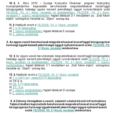
10. §
A „Pécs 2010 – Európa Kulturális Fővárosa” program fejlesztési
kulcsprojektjeihez kapcsolódó beruházások megvalósításával összefüggő
közigazgatási hatósági ügyek kiemelt jelentőségű üggyé nyilvánításáról szóló
74/2008. (IV. 3.) Korm. rendelet [a továbbiakban: 74/2008. (IV. 3.) Korm.
rendelet] 1. számú mellékletében
foglalt táblázat D:1 mezőjében az „Első fokon
eljáró” szövegrész helyébe az „Eljáró” szöveg lép.
11. §
Hatályát veszti a
74/2008. (IV. 3.) Korm. rendelet
a)
1. § (3) bekezdése
,
b)
1. számú mellékletében
foglalt táblázat E oszlopa,
c)
2. számú melléklete
.
5.
Az egyes vasúti beruházások megvalósításával összefüggő közigazgatási
hatósági ügyek kiemelt jelentőségű üggyé nyilvánításáról szóló
75/2008. (IV.
3.) Korm. rendelet
módosítása
12. §
Az egyes vasúti beruházások megvalósításával összefüggő közigazgatási
hatósági ügyek kiemelt jelentőségű üggyé nyilvánításáról szóló
75/2008. (IV. 3.)
Korm. rendelet [a továbbiakban: 75/2008. (IV. 3.) Korm. rendelet] 1. számú
mellékletében
foglalt táblázat C:1 mezőjében az „Első fokon eljáró” szövegrész
helyébe az „Eljáró” szöveg lép.
13. §
Hatályát veszti a
75/2008. (IV. 3.) Korm. rendelet
a)
1. § (2b)–(2c), valamint (3) bekezdése
,
b)
1/A §-a,
c)
1/B. § (1) bekezdése
,
d)
1/C. §-a
,
e)
1. számú mellékletében
foglalt táblázat D oszlopa,
f)
2. számú melléklete
.
6.
A Záhony térségében a vasúti, valamint a belső közúti infrastruktúra
fejlesztéséhez kapcsolódó beruházások megvalósításával összefüggő
közigazgatási hatósági ügyek kiemelt jelentőségű üggyé nyilvánításáról
szóló
76/2008. (IV. 3.) Korm. rendelet
módosítása