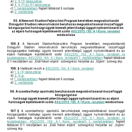
a)
2. § (3) bekezdése
,
b)
4. § (1) és (5) bekezdése
,
c)
1. mellékletében
foglalt táblázat E oszlopa,
d)
2. melléklete
.
55.
A Nemzeti Stadionfejlesztési Program keretében megvalósítandó
Diósgyőri Stadion rekonstrukció beruházás megvalósításával összefüggő
közigazgatási hatósági ügyek kiemelt jelentőségű üggyé nyilvánításáról és
az eljáró hatóságok kijelöléséről szóló
461/2013. (XII. 4.) Korm. rendelet
módosítása
105. §
A Nemzeti Stadionfejlesztési Program keretében megvalósítandó
Diósgyőri Stadion rekonstrukció beruházás megvalósításával összefüggő
közigazgatási hatósági ügyek kiemelt jelentőségű üggyé nyilvánításáról és az
eljáró hatóságok kijelöléséről szóló
461/2013. (XII. 4.) Korm. rendelet [a
továbbiakban: 461/2013. (XII. 4.) Korm. rendelet] 1. mellékletében
foglalt táblázat
D:1 mezőjében az „Első fokon eljáró” szövegrész helyébe az „Eljáró” szöveg lép.
106. §
Hatályát veszti a
461/2013. (XII. 4.) Korm. rendelet
a)
1. § (3) bekezdése
,
b)
2. §-a
,
c)
1. mellékletében
foglalt táblázat E oszlopa,
d)
2. melléklete
.
56.
A szombathelyi sportcélú beruházások megvalósításával összefüggő
közigazgatási
hatósági ügyek kiemelt jelentőségű üggyé nyilvánításáról és az eljáró
hatóságok kijelöléséről szóló
462/2013. (XII. 4.) Korm. rendelet
módosítása
107. §
A szombathelyi sportcélú beruházások megvalósításával összefüggő
közigazgatási hatósági ügyek kiemelt jelentőségű üggyé nyilvánításáról és az
eljáró hatóságok kijelöléséről szóló
462/2013. (XII. 4.) Korm. rendelet [a
továbbiakban: 462/2013. (XII. 4.) Korm. rendelet] 1. mellékletében
foglalt
táblázat D:1 mezőjében az „Első fokon eljáró” szövegrész helyébe az „Eljáró”
szöveg lép.