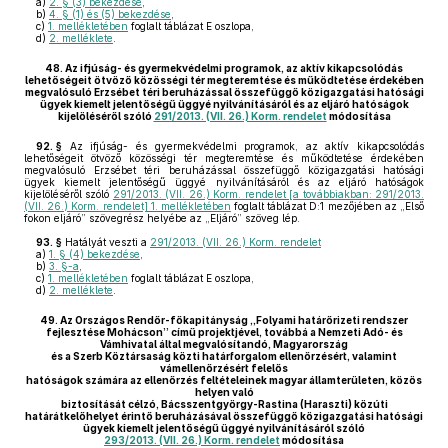
a)
2. § (3) bekezdése
,
b)
4. § (1) és (5) bekezdése
,
c)
1. mellékletében
foglalt táblázat E oszlopa,
d)
2. melléklete
.
48.
Az ifjúság- és gyermekvédelmi programok, az aktív kikapcsolódás
lehetőségeit ötvöző közösségi tér megteremtése és működtetése érdekében
megvalósuló Erzsébet téri beruházással összefüggő közigazgatási hatósági
ügyek kiemelt jelentőségű üggyé nyilvánításáról és az eljáró hatóságok
kijelöléséről szóló
291/2013. (VII. 26.) Korm. rendelet
módosítása
92. §
Az ifjúság- és gyermekvédelmi programok, az aktív kikapcsolódás
lehetőségeit ötvöző közösségi tér megteremtése és működtetése érdekében
megvalósuló Erzsébet téri beruházással összefüggő közigazgatási hatósági
ügyek kiemelt jelentőségű üggyé nyilvánításáról és az eljáró hatóságok
kijelöléséről szóló
291/2013. (VII. 26.) Korm. rendelet [a továbbiakban: 291/2013.
(VII. 26.) Korm. rendelet] 1. mellékletében
foglalt táblázat D:1 mezőjében az „Első
fokon eljáró” szövegrész helyébe az „Eljáró” szöveg lép.
93. §
Hatályát veszti a
291/2013. (VII. 26.) Korm. rendelet
a)
1. § (4) bekezdése
,
b)
3. §-a
,
c)
1. mellékletében
foglalt táblázat E oszlopa,
d)
2. melléklete
.
49.
Az Országos Rendőr-főkapitányság „Folyami határőrizeti rendszer
fejlesztése Mohácson” című projektjével, továbbá a Nemzeti Adó- és
Vámhivatal által megvalósítandó, Magyarország
és a Szerb Köztársaság közti határforgalom ellenőrzésért, valamint
vámellenőrzésért felelős
hatóságok számára az ellenőrzés feltételeinek magyar államterületen, közös
helyen való
biztosítását célzó, Bácsszentgyörgy-Rastina (Haraszti) közúti
határátkelőhelyet érintő beruházásával összefüggő közigazgatási hatósági
ügyek kiemelt jelentőségű üggyé nyilvánításáról szóló
293/2013. (VII. 26.) Korm. rendelet
módosítása