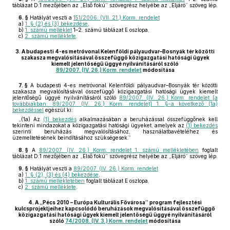
táblázat D:1 mezőjében az „Első fokú” szövegrész helyébe az „Eljáró” szöveg lép.
6. §
Hatályát veszti a
151/2006. (VII. 21.) Korm. rendelet
a)
1. § (2) és (3) bekezdése
,
b)
1. számú melléklet
1–2. számú táblázat E oszlopa,
c)
2. számú melléklete
.
3.
A budapesti 4-es metróvonal Kelenföldi pályaudvar–Bosnyák tér közötti
szakasza megvalósításával összefüggő közigazgatási hatósági ügyek
kiemelt jelentőségű üggyé nyilvánításáról szóló
89/2007. (IV. 26.) Korm. rendelet
módosítása
7. §
A budapesti 4-es metróvonal Kelenföldi pályaudvar–Bosnyák tér közötti
szakasza megvalósításával összefüggő közigazgatási hatósági ügyek kiemelt
jelentőségű üggyé nyilvánításáról szóló
89/2007. (IV. 26.) Korm. rendelet [a
továbbiakban: 89/2007. (IV. 26.) Korm. rendelet] 1. §-a következő (1a)
bekezdéssel
egészül ki:
„(1a) Az
(1) bekezdés
alkalmazásában a beruházással összefüggőnek kell
tekinteni mindazokat a közigazgatási hatósági ügyeket, amelyek az
(1) bekezdés
szerinti beruházás megvalósításához, használatbavételéhez és
üzemeltetésének beindításához szükségesek.”
8. §
A
89/2007. (IV. 26.) Korm. rendelet 1. számú mellékletében
foglalt
táblázat D:1 mezőjében az „Első fokú” szövegrész helyébe az „Eljáró” szöveg lép.
9. §
Hatályát veszti a
89/2007. (IV. 26.) Korm. rendelet
a)
1. § (2), (3) és (4) bekezdése
,
b)
1. számú mellékletében
foglalt táblázat E oszlopa,
c)
2. számú melléklete
.
4.
A „Pécs 2010 – Európa Kulturális Fővárosa” program fejlesztési
kulcsprojektjeihez kapcsolódó beruházások megvalósításával összefüggő
közigazgatási hatósági ügyek kiemelt jelentőségű üggyé nyilvánításáról
szóló
74/2008. (IV. 3.) Korm. rendelet
módosítása