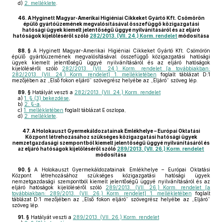
d)
2. melléklete
.
46.
A Hyginett Magyar-Amerikai Higiéniai Cikkeket Gyártó Kft. Csömörön
épülő gyártóüzemének megvalósításával összefüggő közigazgatási
hatósági ügyek kiemelt jelentőségű üggyé nyilvánításáról és az eljáró
hatóságok kijelöléséről szóló
282/2013. (VII. 24.) Korm. rendelet
módosítása
88. §
A Hyginett Magyar-Amerikai Higiéniai Cikkeket Gyártó Kft. Csömörön
épülő gyártóüzemének megvalósításával összefüggő közigazgatási hatósági
ügyek kiemelt jelentőségű üggyé nyilvánításáról és az eljáró hatóságok
kijelöléséről szóló
282/2013. (VII. 24.) Korm. rendelet [a továbbiakban:
282/2013. (VII. 24.) Korm. rendelet] 1. mellékletében
foglalt táblázat D:1
mezőjében az „Első fokon eljáró” szövegrész helyébe az „Eljáró” szöveg lép.
89. §
Hatályát veszti a
282/2013. (VII. 24.) Korm. rendelet
a)
1. § (3) bekezdése
,
b)
2. §-a
,
c)
1. mellékletében
foglalt táblázat E oszlopa,
d)
2. melléklete
.
47.
A Holokauszt Gyermekáldozatainak Emlékhelye – Európai Oktatási
Központ létrehozásához szükséges közigazgatási hatósági ügyek
nemzetgazdasági szempontból kiemelt jelentőségű üggyé nyilvánításáról és
az eljáró hatóságok kijelöléséről szóló
289/2013. (VII. 26.) Korm. rendelet
módosítása
90. §
A Holokauszt Gyermekáldozatainak Emlékhelye – Európai Oktatási
Központ létrehozásához szükséges közigazgatási hatósági ügyek
nemzetgazdasági szempontból kiemelt jelentőségű üggyé nyilvánításáról és az
eljáró hatóságok kijelöléséről szóló
289/2013. (VII. 26.) Korm. rendelet [a
továbbiakban: 289/2013. (VII. 26.) Korm. rendelet] 1. mellékletében
foglalt
táblázat D:1 mezőjében az „Első fokon eljáró” szövegrész helyébe az „Eljáró”
szöveg lép.
91. §
Hatályát veszti a
289/2013. (VII. 26.) Korm. rendelet