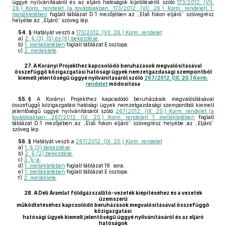
üggyé nyilvánításáról és az eljáró hatóságok kijelöléséről szóló
173/2012. (VII.
26.) Korm. rendelet [a továbbiakban: 173/2012. (VII. 26.) Korm. rendelet] 1.
mellékletében
foglalt táblázat D:1 mezőjében az „Első fokon eljáró” szövegrész
helyébe az „Eljáró” szöveg lép.
54. §
Hatályát veszti a
173/2012. (VII. 26.) Korm. rendelet
a)
2. § (3), (5) és (6) bekezdése
,
b)
1. mellékletében
foglalt táblázat E oszlopa,
c)
2. melléklete
.
27.
A Korányi Projekthez kapcsolódó beruházások megvalósításával
összefüggő közigazgatási hatósági ügyek nemzetgazdasági szempontból
kiemelt jelentőségű üggyé nyilvánításáról szóló
267/2012. (IX. 20.) Korm.
rendelet
módosítása
55. §
A Korányi Projekthez kapcsolódó beruházások megvalósításával
összefüggő közigazgatási hatósági ügyek nemzetgazdasági szempontból kiemelt
jelentőségű üggyé nyilvánításáról szóló
267/2012. (IX. 20.) Korm. rendelet [a
továbbiakban: 267/2012. (IX. 20.) Korm. rendelet] 1. mellékletében
foglalt
táblázat D:1 mezőjében az „Első fokon eljáró” szövegrész helyébe az „Eljáró”
szöveg lép.
56. §
Hatályát veszti a
267/2012. (IX. 20.) Korm. rendelet
a)
1. § (3) bekezdése
,
b)
2. § (2) bekezdése
,
c)
3. §-a
,
d)
1. mellékletében
foglalt táblázat 18. sora,
e)
1. mellékletében
foglalt táblázat E oszlopa,
f)
2. melléklete
.
28.
A Déli Áramlat földgázszállító-vezeték kiépítéséhez és a vezeték
üzemszerű
működtetéséhez kapcsolódó beruházások megvalósításával összefüggő
közigazgatási
hatósági ügyek kiemelt jelentőségű üggyé nyilvánításáról és az eljáró
hatóságok