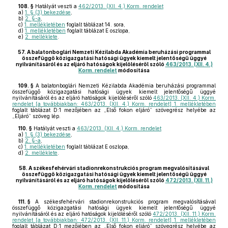
108. §
Hatályát veszti a
462/2013. (XII. 4.) Korm. rendelet
a)
1. § (3) bekezdése
,
b)
2. §-a
,
c)
1. mellékletében
foglalt táblázat 14. sora,
d)
1. mellékletében
foglalt táblázat E oszlopa,
e)
2. melléklete
.
57.
A balatonboglári Nemzeti Kézilabda Akadémia beruházási programmal
összefüggő közigazgatási hatósági ügyek kiemelt jelentőségű üggyé
nyilvánításáról és az eljáró hatóságok kijelöléséről szóló
463/2013. (XII. 4.)
Korm. rendelet
módosítása
109. §
A balatonboglári Nemzeti Kézilabda Akadémia beruházási programmal
összefüggő közigazgatási hatósági ügyek kiemelt jelentőségű üggyé
nyilvánításáról és az eljáró hatóságok kijelöléséről szóló
463/2013. (XII. 4.) Korm.
rendelet [a továbbiakban: 463/2013. (XII. 4.) Korm. rendelet] 1. mellékletében
foglalt táblázat D:1 mezőjében az „Első fokon eljáró” szövegrész helyébe az
„Eljáró” szöveg lép.
110. §
Hatályát veszti a
463/2013. (XII. 4.) Korm. rendelet
a)
1. § (3) bekezdése
,
b)
2. §-a
,
c)
1. mellékletében
foglalt táblázat E oszlopa,
d)
2. melléklete
.
58.
A székesfehérvári stadionrekonstrukciós program megvalósításával
összefüggő közigazgatási hatósági ügyek kiemelt jelentőségű üggyé
nyilvánításáról és az eljáró hatóságok kijelöléséről szóló
472/2013. (XII. 11.)
Korm. rendelet
módosítása
111. §
A székesfehérvári stadionrekonstrukciós program megvalósításával
összefüggő közigazgatási hatósági ügyek kiemelt jelentőségű üggyé
nyilvánításáról és az eljáró hatóságok kijelöléséről szóló
472/2013. (XII. 11.) Korm.
rendelet [a továbbiakban: 472/2013. (XII. 11.) Korm. rendelet] 1. mellékletében
foglalt táblázat D:1 mezőjében az „Első fokon eljáró” szövegrész helyébe az