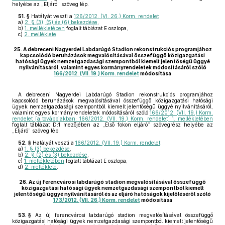
helyébe az „Eljáró” szöveg lép.
51. §
Hatályát veszti a
126/2012. (VI. 26.) Korm. rendelet
a)
2. § (3), (5) és (6) bekezdése
,
b)
1. mellékletében
foglalt táblázat E oszlopa,
c)
2. melléklete
.
25.
A debreceni Nagyerdei Labdarúgó Stadion rekonstrukciós programjához
kapcsolódó beruházások megvalósításával összefüggő közigazgatási
hatósági ügyek nemzetgazdasági szempontból kiemelt jelentőségű üggyé
nyilvánításáról, valamint egyes kormányrendeletek módosításáról szóló
166/2012. (VII. 19.) Korm. rendelet
módosítása
A debreceni Nagyerdei Labdarúgó Stadion rekonstrukciós programjához
kapcsolódó beruházások megvalósításával összefüggő közigazgatási hatósági
ügyek nemzetgazdasági szempontból kiemelt jelentőségű üggyé nyilvánításáról,
valamint egyes kormányrendeletek módosításáról szóló
166/2012. (VII. 19.) Korm.
rendelet [a továbbiakban: 166/2012. (VII. 19.) Korm. rendelet] 1. mellékletében
foglalt táblázat D:1 mezőjében az „Első fokon eljáró” szövegrész helyébe az
„Eljáró” szöveg lép.
52. §
Hatályát veszti a
166/2012. (VII. 19.) Korm. rendelet
a)
1. § (3) bekezdése
,
b)
2. § (2) és (3) bekezdése
,
c)
1. mellékletében
foglalt táblázat E oszlopa,
d)
2. melléklete
.
26.
Az új ferencvárosi labdarúgó stadion megvalósításával összefüggő
közigazgatási hatósági ügyek nemzetgazdasági szempontból kiemelt
jelentőségű üggyé nyilvánításáról és az eljáró hatóságok kijelöléséről szóló
173/2012. (VII. 26.) Korm. rendelet
módosítása
53. §
Az új ferencvárosi labdarúgó stadion megvalósításával összefüggő
közigazgatási hatósági ügyek nemzetgazdasági szempontból kiemelt jelentőségű