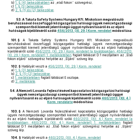
b)
1. § (4) bekezdésében
az „első fokon” szövegrész,
c)
1. § (5) bekezdése
,
d)
2. § (1) és (2) bekezdése
.
53.
A Takata Safety Systems Hungary Kft. Miskolcon megvalósuló
beruházásával összefüggő közigazgatási hatósági ügyek nemzetgazdasági
szempontból kiemelt jelentőségű üggyé nyilvánításáról és az eljáró
hatóságok kijelöléséről szóló
456/2013. (XI. 29.) Korm. rendelet
módosítása
101. §
A Takata Safety Systems Hungary Kft. Miskolcon megvalósuló
beruházásával összefüggő közigazgatási hatósági ügyek nemzetgazdasági
szempontból kiemelt jelentőségű üggyé nyilvánításáról és az eljáró hatóságok
kijelöléséről szóló
456/2013. (XI. 29.) Korm. rendelet [a továbbiakban: 456/2013.
(XI. 29.) Korm. rendelet] 1. mellékletében
foglalt táblázat D:1 mezőjében az „Első
fokon eljáró” szövegrész helyébe az „Eljáró” szöveg lép.
102. §
Hatályát veszti a
456/2013. (XI. 29.) Korm. rendelet
a)
1. § (3) bekezdése
,
b)
2. § (1)–(2) bekezdése
,
c)
1. mellékletében
foglalt táblázat E oszlopa,
d)
2. melléklete
.
54.
A Nemzeti Lovarda fejlesztésével kapcsolatos közigazgatási hatósági
ügyek nemzetgazdasági szempontból kiemelt jelentőségű üggyé
nyilvánításáról és az eljáró hatóságok kijelöléséről szóló
460/2013. (XII. 4.)
Korm. rendelete
módosítása
103. §
A Nemzeti Lovarda fejlesztésével kapcsolatos közigazgatási hatósági
ügyek nemzetgazdasági szempontból kiemelt jelentőségű üggyé nyilvánításáról
és az eljáró hatóságok kijelöléséről szóló
460/2013. (XII. 4.) Korm. rendelet [a
továbbiakban: 460/2013. (XII. 4.) Korm. rendelet] 1. mellékletében
foglalt
táblázat D:1 mezőjében az „Első fokon eljáró” szövegrész helyébe az „Eljáró”
szöveg lép.
104. §
Hatályát veszti a
460/2013. (XII. 4.) Korm. rendelet