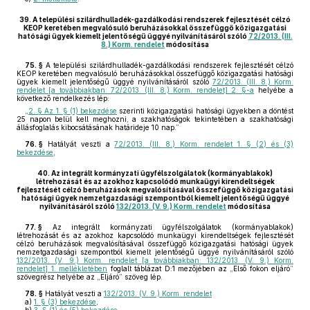
39.
A települési szilárdhulladék-gazdálkodási rendszerek fejlesztését célzó
KEOP keretében megvalósuló beruházásokkal összefüggő közigazgatási
hatósági ügyek kiemelt jelentőségű üggyé nyilvánításáról szóló
72/2013. (III.
8.) Korm. rendelet
módosítása
75. §
A települési szilárdhulladék-gazdálkodási rendszerek fejlesztését célzó
KEOP keretében megvalósuló beruházásokkal összefüggő közigazgatási hatósági
ügyek kiemelt jelentőségű üggyé nyilvánításáról szóló
72/2013. (III. 8.) Korm.
rendelet [a továbbiakban: 72/2013. (III. 8.) Korm. rendelet] 2. §-a
helyébe a
következő rendelkezés lép:
„
2. § Az 1. § (1) bekezdése
szerinti közigazgatási hatósági ügyekben a döntést
25 napon belül kell meghozni, a szakhatóságok tekintetében a szakhatósági
állásfoglalás kibocsátásának határideje 10 nap.”
76. §
Hatályát veszti a
72/2013. (III. 8.) Korm. rendelet 1. § (2) és (3)
bekezdése
,
40.
Az integrált kormányzati ügyfélszolgálatok (kormányablakok)
létrehozását és az azokhoz kapcsolódó munkaügyi kirendeltségek
fejlesztését célzó beruházások megvalósításával összefüggő közigazgatási
hatósági ügyek nemzetgazdasági szempontból kiemelt jelentőségű üggyé
nyilvánításáról szóló
132/2013. (V. 9.) Korm. rendelet
módosítása
77. §
Az integrált kormányzati ügyfélszolgálatok (kormányablakok)
létrehozását és az azokhoz kapcsolódó munkaügyi kirendeltségek fejlesztését
célzó beruházások megvalósításával összefüggő közigazgatási hatósági ügyek
nemzetgazdasági szempontból kiemelt jelentőségű üggyé nyilvánításáról szóló
132/2013. (V. 9.) Korm. rendelet [a továbbiakban: 132/2013. (V. 9.) Korm.
rendelet] 1. mellékletében
foglalt táblázat D:1 mezőjében az „Első fokon eljáró”
szövegrész helyébe az „Eljáró” szöveg lép.
78. §
Hatályát veszti a
132/2013. (V. 9.) Korm. rendelet
a)
1. § (3) bekezdése
,