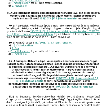
b)
3. § (1) és (5) bekezdése
,
c)
1. mellékletében
foglalt táblázatok E oszlopa,
d)
2. melléklete
.
41.
A Lakitelek Népfőiskola épületeinek rekonstrukciójával és fejlesztésével
összefüggő közigazgatási hatósági ügyek kiemelt jelentőségű üggyé
nyilvánításáról szóló
133/2013. (V. 9.) Korm. rendelet
módosítása
79. §
A Lakitelek Népfőiskola épületeinek rekonstrukciójával és fejlesztésével
összefüggő közigazgatási hatósági ügyek kiemelt jelentőségű üggyé
nyilvánításáról szóló
133/2013. (V. 9.) Korm. rendelet [a továbbiakban: 133/2013.
(V. 9.) Korm. rendelet] 1. mellékletében
foglalt táblázat D:1 mezőjében az „Első
fokon eljáró” szövegrész helyébe az „Eljáró” szöveg lép.
80. §
Hatályát veszi a
133/2013. (V. 9.) Korm. rendelet
a)
1. § (3) bekezdése
,
b)
2. §-a
,
c)
1. mellékletében
foglalt táblázat E oszlopa,
d)
2. melléklete
.
42.
A Budapest Belváros-Lipótváros építési beruházásaival összefüggő
közigazgatási hatósági ügyek kiemelt jelentőségű üggyé nyilvánításáról és
az eljáró hatóságok kijelöléséről, „A belvárosi Olimpia Park és a környező
utcák teljes körű felújításának kivitelezése” tárgyú beruházásnak a
minősített adatot, az ország alapvető biztonsági, nemzetbiztonsági
érdekeit érintő vagy a különleges biztonsági intézkedést igénylő
beszerzések sajátos szabályairól szóló
218/2011. (X. 19.) Korm. rendelet 7. §
(5) bekezdés
a)
pontja
szerinti minősítéséről, valamint egyes
kormányrendeleteknek az építésügyi és az építésfelügyeleti bírságokkal
összefüggő módosításáról szóló
149/2013. (V. 16.) Korm. rendelet
módosítása
81. §
A Budapest Belváros-Lipótváros építési beruházásaival összefüggő
közigazgatási hatósági ügyek kiemelt jelentőségű üggyé nyilvánításáról és az
eljáró hatóságok kijelöléséről, „A belvárosi Olimpia Park és a környező utcák
teljes körű felújításának kivitelezése” tárgyú beruházásnak a minősített adatot,