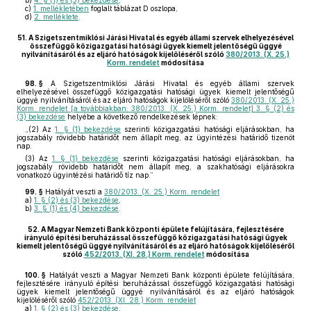
b)
4. § (1) és (3) bekezdése
,
c)
1. mellékletében
foglalt táblázat D oszlopa,
d)
2. melléklete
.
51.
A Szigetszentmiklósi Járási Hivatal és egyéb állami szervek elhelyezésével
összefüggő közigazgatási hatósági ügyek kiemelt jelentőségű üggyé
nyilvánításáról és az eljáró hatóságok kijelöléséről szóló
380/2013. (X. 25.)
Korm. rendelet
módosítása
98. §
A Szigetszentmiklósi Járási Hivatal és egyéb állami szervek
elhelyezésével összefüggő közigazgatási hatósági ügyek kiemelt jelentőségű
üggyé nyilvánításáról és az eljáró hatóságok kijelöléséről szóló
380/2013. (X. 25.)
Korm. rendelet [a továbbiakban: 380/2013. (X. 25.) Korm. rendelet] 3. § (2) és
(3) bekezdése
helyébe a következő rendelkezések lépnek:
„(2) Az
1. § (1) bekezdése
szerinti közigazgatási hatósági eljárásokban, ha
jogszabály rövidebb határidőt nem állapít meg, az ügyintézési határidő tizenöt
nap.
(3) Az
1. § (1) bekezdése
szerinti közigazgatási hatósági eljárásokban, ha
jogszabály rövidebb határidőt nem állapít meg, a szakhatósági eljárásokra
vonatkozó ügyintézési határidő tíz nap.”
99. §
Hatályát veszti a
380/2013. (X. 25.) Korm. rendelet
a)
1. § (2) és (3) bekezdése
,
b)
3. § (1) és (4) bekezdése
.
52.
A Magyar Nemzeti Bank központi épülete felújítására, fejlesztésére
irányuló építési beruházással összefüggő közigazgatási hatósági ügyek
kiemelt jelentőségű üggyé nyilvánításáról és az eljáró hatóságok kijelöléséről
szóló
452/2013. (XI. 28.) Korm. rendelet
módosítása
100. §
Hatályát veszti a Magyar Nemzeti Bank központi épülete felújítására,
fejlesztésére irányuló építési beruházással összefüggő közigazgatási hatósági
ügyek kiemelt jelentőségű üggyé nyilvánításáról és az eljáró hatóságok
kijelöléséről szóló
452/2013. (XI. 28.) Korm. rendelet
a)
1. § (2) és (3) bekezdése
,