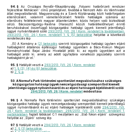
94. §
Az Országos Rendőr-főkapitányság „Folyami határőrizeti rendszer
fejlesztése Mohácson” című projektjével, továbbá a Nemzeti Adó- és Vámhivatal
által megvalósítandó, Magyarország és a Szerb Köztársaság közti határforgalom
ellenőrzésért, valamint vámellenőrzésért felelős hatóságok számára az
ellenőrzés feltételeinek magyar államterületen, közös helyen való biztosítását
célzó, Bácsszentgyörgy-Rastina (Haraszti) közúti határátkelőhelyet érintő
beruházásával összefüggő közigazgatási hatósági ügyek kiemelt jelentőségű
üggyé nyilvánításáról szóló
293/2013. (VII. 26.) Korm. rendelet [a továbbiakban:
293/2013. (VII. 26.) Korm. rendelet] 1. § (5) bekezdése
helyébe a következő
rendelkezés lép:
„(5) A Kormány a
(2) bekezdés
szerinti közigazgatási hatósági ügyben eljáró
hatóságként általános építésügyi hatósági ügyekben a Bács-Kiskun Megyei
Kormányhivatal Bajai Járási Hivatalát jelöli ki, az egyéb ügyekben azt a
hatóságot jelöli ki, amely az adott ügyfajtára vonatkozó jogszabály szerinti
hatóságként jár el.”
95. §
Hatályát veszti a
293/2013. (VII. 26.) Korm. rendelet
a)
1. § (3), (4) és (6) bekezdése
,
b)
2. §-a
.
50.
A Normafa Park történelmi sportterület megvalósításához szükséges
közigazgatási hatósági ügyek nemzetgazdasági szempontból kiemelt
jelentőségű üggyé nyilvánításáról és az eljáró hatóságok kijelöléséről szóló
294/2013. (VII. 26.) Korm. rendelet
módosítása
96. §
A Normafa Park történelmi sportterület megvalósításához szükséges
közigazgatási hatósági ügyek nemzetgazdasági szempontból kiemelt jelentőségű
üggyé nyilvánításáról és az eljáró hatóságok kijelöléséről szóló
294/2013. (VII.
26.) Korm. rendelet [a továbbiakban: 294/2013. (VII. 26.) Korm. rendelet] 1.
mellékletében
foglalt táblázat C:1 mezőjében az „Első fokon eljáró” szövegrész
helyébe az „Eljáró” szöveg lép.
97. §
Hatályát veszti a
294/2013. (VII. 26.) Korm. rendelet
a)
2. § (3) bekezdése
,