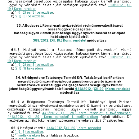
beruházásokkal összefüggő közigazgatási hatósági ügyek kiemelt jelentőségű
üggyé nyilvánításáról és az eljáró hatóságok kijelöléséről szóló
380/2012. (XII.
19.) Korm. rendelet
a)
1. § (2) és (3) bekezdése
,
b)
2. § (3) bekezdése
.
33.
A Budapest, Római-parti árvízvédelmi védmű megvalósításával
összefüggő közigazgatási
hatósági ügyek kiemelt jelentőségű üggyé nyilvánításáról és az eljáró
hatóságok kijelöléséről
389/2012. (XII. 19.) Korm. rendelet
módosítása
64. §
Hatályát veszti a Budapest, Római-parti árvízvédelmi védmű
megvalósításával összefüggő közigazgatási hatósági ügyek kiemelt jelentőségű
üggyé nyilvánításáról és az eljáró hatóságok kijelöléséről szóló
389/2012. (XII.
19.) Korm. rendelet
a)
1. § (2) és (3) bekezdése
,
b)
2. § (1) bekezdése
.
34.
A Bridgestone Tatabánya Termelő Kft. Tatabányai Ipari Parkban
megvalósuló új személygépkocsi gumiabroncs gyártó üzemének
beruházásával összefüggő közigazgatási hatósági ügyek kiemelt
jelentőségű üggyé nyilvánításáról szóló
446/2012. (XII. 29.) Korm. rendelet
módosítása
65. §
A Bridgestone Tatabánya Termelő Kft. Tatabányai Ipari Parkban
megvalósuló új személygépkocsi gumiabroncs gyártó üzemének beruházásával
összefüggő közigazgatási hatósági ügyek kiemelt jelentőségű üggyé
nyilvánításáról szóló
446/2012. (XII. 29.) Korm. rendelet [a továbbiakban:
446/2012. (XII. 29.) Korm. rendelet] 1. mellékletében
foglalt táblázat D:1
mezőjében az „Első fokon eljáró” szövegrész helyébe az „Eljáró” szöveg lép.
66. §
Hatályát veszti a
446/2012. (XII. 29.) Korm. rendelet
a)
1. § (3) bekezdése
,
b)
1. mellékletében
foglalt táblázat E oszlopa,