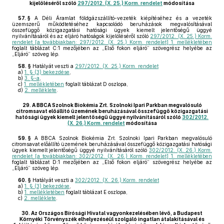
kijelöléséről szóló
297/2012. (X. 25.) Korm. rendelet
módosítása
57. §
A Déli Áramlat földgázszállító-vezeték kiépítéséhez és a vezeték
üzemszerű működtetéséhez kapcsolódó beruházások megvalósításával
összefüggő közigazgatási hatósági ügyek kiemelt jelentőségű üggyé
nyilvánításáról és az eljáró hatóságok kijelöléséről szóló
297/2012. (X. 25.) Korm.
rendelet [a továbbiakban: 297/2012. (X. 25.) Korm. rendelet] 1. mellékletében
foglalt táblázat C:1 mezőjében az „Első fokon eljáró” szövegrész helyébe az
„Eljáró” szöveg lép.
58. §
Hatályát veszti a
297/2012. (X. 25.) Korm. rendelet
a)
1. § (3) bekezdése
,
b)
3. §-a
,
c)
1. mellékletében
foglalt táblázat D oszlopa,
d)
2. melléklete
.
29.
A BBCA Szolnok Biokémia Zrt. Szolnoki Ipari Parkban megvalósuló
citromsavat előállító üzemének beruházásával összefüggő közigazgatási
hatósági ügyek kiemelt jelentőségű üggyé nyilvánításáról szóló
302/2012.
(X. 26.) Korm. rendelet
módosítása
59. §
A BBCA Szolnok Biokémia Zrt. Szolnoki Ipari Parkban megvalósuló
citromsavat előállító üzemének beruházásával összefüggő közigazgatási hatósági
ügyek kiemelt jelentőségű üggyé nyilvánításáról szóló
302/2012. (X. 26.) Korm.
rendelet [a továbbiakban: 302/2012. (X. 26.) Korm. rendelet] 1. mellékletében
foglalt táblázat D:1 mezőjében az „Első fokon eljáró” szövegrész helyébe az
„Eljáró” szöveg lép.
60. §
Hatályát veszti a
302/2012. (X. 26.) Korm. rendelet
a)
1. § (3) bekezdése
,
b)
1. mellékletében
foglalt táblázat E oszlopa,
c)
2. melléklete
.
30.
Az Országos Bírósági Hivatal vagyonkezelésében lévő, a Budapest
Környéki Törvényszék elhelyezéséül szolgáló ingatlan átalakításával és