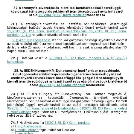
37.
A szennyvíz-elvezetési és -tisztítási beruházásokkal összefüggő
közigazgatási hatósági ügyek kiemelt jelentőségű üggyé nyilvánításáról
szóló
29/2013. (II. 12.) Korm. rendelet
módosítása
71. §
A szennyvíz-elvezetési és -tisztítási beruházásokkal összefüggő
közigazgatási hatósági ügyek kiemelt jelentőségű üggyé nyilvánításáról szóló
29/2013. (II. 12.) Korm. rendelet [a továbbiakban: 29/2013. (II. 12.) Korm.
rendelet] 2. §-a
helyébe a következő rendelkezés lép:
„
2. § Az 1. § (1) bekezdése
szerinti közigazgatási hatósági ügyekben a döntést
az adott hatósági eljárásra vonatkozó jogszabályokban meghatározott határidőn –
de legfeljebb 25 napon – belül meg kell hozni, a szakhatósági állásfoglalást 10
napon belül ki kell bocsátani.”
72. §
Hatályát veszti a
29/2013. (II. 12.) Korm. rendelet 1. § (2) és (3)
bekezdése
.
38.
Az IBIDEN Hungary Kft. Dunavarsányi Ipari Parkban megvalósuló,
kipufogórendszerekhez kapcsolódó újgenerációs termékek gyártását
eredményező beruházásával összefüggő közigazgatási hatósági ügyek
kiemelt jelentőségű üggyé nyilvánításáról és az eljáró hatóságok kijelöléséről
szóló
31/2013. (II. 13.) Korm. rendelet
módosítása
73. §
Az IBIDEN Hungary Kft. Dunavarsányi Ipari Parkban megvalósuló,
kipufogórendszerekhez kapcsolódó újgenerációs termékek gyártását
eredményező beruházásával összefüggő közigazgatási hatósági ügyek kiemelt
jelentőségű üggyé nyilvánításáról és az eljáró hatóságok kijelöléséről szóló
31/2013. (II. 13.) Korm. rendelet [a továbbiakban: 31/2013. (II. 13.) Korm. rendelet]
1. mellékletében
foglalt táblázat D:1 mezőjében az „Első fokon eljáró” szövegrész
helyébe az „Eljáró” szöveg lép.
74. §
Hatályát veszti a
31/2013. (II. 13.) Korm. rendelet
a)
1. § (3) bekezdése
,
b)
1. mellékletében
foglalt táblázat E oszlopa,
c)
2. melléklete
.