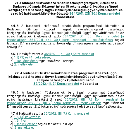
21.
A budapesti Istvánmező rehabilitációs programjával, kiemelten a
Budapesti Olimpiai Központ integrált rekonstrukciójával összefüggő
közigazgatási hatósági ügyek kiemelt jelentőségű üggyé nyilvánításáról és
az eljáró hatóságok kijelöléséről szóló
364/2011. (XII. 30.) Korm. rendelet
módosítása
44. §
A budapesti Istvánmező rehabilitációs programjával, kiemelten a
Budapesti Olimpiai Központ integrált rekonstrukciójával összefüggő
közigazgatási hatósági ügyek kiemelt jelentőségű üggyé nyilvánításáról és az
eljáró hatóságok kijelöléséről szóló
364/2011. (XII. 30.) Korm. rendelet [a
továbbiakban: 364/2011. (XII. 30.) Korm. rendelet] 1. mellékletében
foglalt
táblázat D:1 mezőjében az „Első fokon eljáró” szövegrész helyébe az „Eljáró”
szöveg lép.
45. §
Hatályát veszti a
364/2011. (XII. 30.) Korm. rendelet
a)
1. § (3) és (4) bekezdése
,
b)
1. mellékletében
foglalt táblázat E oszlopa,
c)
2. melléklete
.
22.
A budapesti Tüskecsarnok beruházási programmal összefüggő
közigazgatási hatósági ügyek kiemelt jelentőségű üggyé nyilvánításáról és
az eljáró hatóságok kijelöléséről szóló
32/2012. (III. 7.) Korm. rendelet
módosítása
46. §
A budapesti Tüskecsarnok beruházási programmal összefüggő
közigazgatási hatósági ügyek kiemelt jelentőségű üggyé nyilvánításáról és az
eljáró hatóságok kijelöléséről szóló
32/2012. (III. 7.) Korm. rendelet [a
továbbiakban: 32/2012. (III. 7.) Korm. rendelet] 1. mellékletében
foglalt táblázat
D:1 mezőjében az „Első fokon eljáró” szövegrész helyébe az „Eljáró” szöveg lép.
47. §
Hatályát veszti a
32/2012. (III. 7.) Korm. rendelet
a)
1. § (3) bekezdése
,
b)
1/B. §-a
,
c)
1. mellékletében
foglalt táblázat E oszlopa,
d)
2. melléklete
.