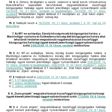
14. §
A Záhony térségében a vasúti, valamint a belső közúti infrastruktúra
fejlesztéséhez kapcsolódó beruházások megvalósításával összefüggő
közigazgatási hatósági ügyek kiemelt jelentőségű üggyé nyilvánításáról szóló
76/2008. (IV. 3.) Korm. rendelet [a továbbiakban: 76/2008. (IV. 3.) Korm.
rendelet
] Mellékletében foglalt táblázat D:1 mezőjében az „Első fokon eljáró ”
szövegrész helyébe az „Eljáró” szöveg lép.
15. §
Hatályát veszti a
76/2008. (IV. 3.) Korm. rendelet 1. § (3), (3a) és (4)
bekezdése
.
7.
Az M7-es autópálya, Sávoly község északi közigazgatási határa, a
Marótvölgyi-csatorna és Szőkedencs község déli közigazgatási határa által
lehatárolt területen megvalósuló nagyberuházással összefüggő
közigazgatási hatósági ügyek kiemelt jelentőségű üggyé nyilvánításáról
szóló
248/2008. (X. 14.) Korm. rendelet
módosítása
16. §
Az M7-es autópálya, Sávoly község északi közigazgatási határa, a
Marótvölgyi-csatorna és Szőkedencs község déli közigazgatási határa által
lehatárolt területen megvalósuló nagyberuházással összefüggő közigazgatási
hatósági ügyek kiemelt jelentőségű üggyé nyilvánításáról szóló
248/2008. (X.
14.) Korm. rendelet [a továbbiakban: 248/2008. (X. 14.) Korm. rendelet] 1. számú
mellékletében
foglalt táblázat D:1 mezőjében az „Első fokon eljáró” szövegrész
helyébe az „Eljáró” szöveg lép.
17. §
Hatályát veszti a
248/2008. (X. 14.) Korm. rendelet
a)
1. § (3) bekezdése
,
b)
1. számú mellékletében
foglalt táblázat E oszlopa,
c)
2. számú melléklete
.
8.
A „Duna projekt” megvalósításával összefüggő közigazgatási hatósági
ügyek kiemelt jelentőségű üggyé nyilvánításáról szóló
77/2009. (IV. 8.) Korm.
rendelet
módosítása
18. §
A „Duna projekt” megvalósításával összefüggő közigazgatási hatósági
ügyek kiemelt jelentőségű üggyé nyilvánításáról szóló
77/2009. (IV. 8.) Korm.