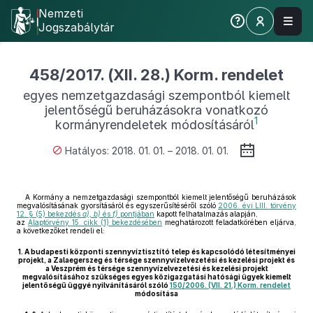
Nemzeti
Jogszabálytár
458/2017. (XII. 28.) Korm. rendelet
egyes nemzetgazdasági szempontból kiemelt
jelentőségű beruházásokra vonatkozó
1
kormányrendeletek módosításáról
Hatályos: 2018. 01. 01. – 2018. 01. 01.
A Kormány a nemzetgazdasági szempontból kiemelt jelentőségű beruházások
megvalósításának gyorsításáról és egyszerűsítéséről szóló
2006. évi LIII. törvény
12. § (5) bekezdés
a), b)
és
f)
pontjában
kapott felhatalmazás alapján,
az
Alaptörvény 15. cikk (1) bekezdésében
meghatározott feladatkörében eljárva,
a következőket rendeli el:
1.
A budapesti központi szennyvíztisztító telep és kapcsolódó létesítményei
projekt, a Zalaegerszeg és térsége szennyvízelvezetési és kezelési projekt és
a Veszprém és térsége szennyvízelvezetési és kezelési projekt
megvalósításához szükséges egyes közigazgatási hatósági ügyek kiemelt
jelentőségű üggyé nyilvánításáról szóló
150/2006. (VII. 21.) Korm. rendelet
módosítása