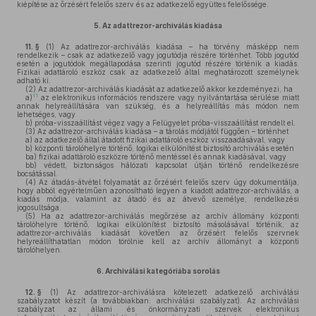
kiépítése az őrzésért felelős szerv és az adatkezelő együttes felelőssége.
5.
Az adattrezor-archiválás kiadása
11. §
(1)
Az adattrezor-archiválás kiadása – ha törvény másképp nem
rendelkezik – csak az adatkezelő vagy jogutódja részére történhet. Több jogutód
esetén a jogutódok megállapodása szerinti jogutód részére történik a kiadás.
Fizikai adattároló eszköz csak az adatkezelő által meghatározott személynek
adható ki.
(2)
Az adattrezor-archiválás kiadását az adatkezelő akkor kezdeményezi, ha
11
a)
az elektronikus információs rendszere vagy nyilvántartása sérülése miatt
annak helyreállítására van szükség, és a helyreállítás más módon nem
lehetséges, vagy
b)
próba-visszaállítást végez vagy a Felügyelet próba-visszaállítást rendelt el.
(3)
Az adattrezor-archiválás kiadása – a tárolás módjától függően – történhet
a)
az adatkezelő által átadott fizikai adattároló eszköz visszaadásával, vagy
b)
központi tárolóhelyre történő, logikai elkülönítést biztosító archiválás esetén
ba)
fizikai adattároló eszközre történő mentéssel és annak kiadásával, vagy
bb)
védett, biztonságos hálózati kapcsolat útján történő rendelkezésre
bocsátással.
(4)
Az átadás-átvétel folyamatát az őrzésért felelős szerv úgy dokumentálja,
hogy abból egyértelműen azonosítható legyen a kiadott adattrezor-archiválás, a
kiadás módja, valamint az átadó és az átvevő személye, rendelkezési
jogosultsága.
(5)
Ha az adattrezor-archiválás megőrzése az archív állomány központi
tárolóhelyre történő, logikai elkülönítést biztosító másolásával történik, az
adattrezor-archiválás kiadását követően az őrzésért felelős szervnek
helyreállíthatatlan módon törölnie kell az archív állományt a központi
tárolóhelyen.
6.
Archiválási kategóriába sorolás
12. §
(1)
Az adattrezor-archiválásra kötelezett adatkezelő archiválási
szabályzatot készít (a továbbiakban: archiválási szabályzat). Az archiválási
szabályzat az állami és önkormányzati szervek elektronikus