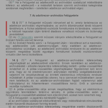
16
(9)
Ha a Felügyelet az adatkezelőt az archiválási szabályzat módosítására
kötelezi, az adatkezelő – a módosított tartalom szerinti archiválási kategóriába
sorolásnak megfelelően – ismételten adattrezor-archiválást végez.
7.
Az adattrezor-archiválás felügyelete
17
13. §
(1)
A Felügyelet műszaki irányelvet ad ki, amely tartalmazza az
adattrezor archiválás végrehajtására, az archív állományokat tároló központi
tárolóhelyre, a fizikai adattároló eszközök formátumára és tárolására, valamint
a hálózati kapcsolat útján történő átadásra vonatkozó műszaki és biztonsági
javaslatokat.
(2)
Az
(1) bekezdés
szerinti műszaki irányelv elkészítésébe a Felügyelet az
őrzésért felelős szervet bevonja.
(3)
Az őrzésért felelős szerv – a Felügyelet útján – közzéteszi azt a maximális,
egy adatkezelőre jutó adatmennyiséget, mely esetében az adattrezor-
archiváláshoz szükséges, az adatkezelő archiválási rendszere és az adattrezor
központi megoldása közötti egységes formátumot biztosító eszközrendszer
virtuális úton kerül biztosításra.
18
14. §
(1)
A Felügyelet az adattrezor-archiválási kötelezettség
végrehajtását az adatkezelőnél ellenőrzi. Ennek keretében az adattrezor-
archiválásból – előzetes bejelentési kötelezettség mellett – próba-visszaállítást
rendelhet el. A próba-visszaállítás végrehajtásakor figyelemmel kell lenni
arra, hogy az ne eredményezzen aránytalan mértékű szolgáltatáskiesést,
valamint ne veszélyeztesse az érintett elektronikus információs rendszer
működését. A próba-visszaállítás sikeres, ha a szervezet működésében zavar
nem keletkezik, és az adatterzor-archiválásban foglalt valamennyi adat
hiánytalanul és hibamentesen visszaállításra kerül. Erről a szervezet
vezetője nyilatkozik.
(2)
A próba-visszaállítás célja annak megállapítása, hogy az elektronikus
ügyintézés tekintetében történt-e sérülés. A próba-visszaállítás során a
Felügyelet a visszaállított adatokat nem ellenőrizheti, azokat nem ismerheti meg.
(3)
A Felügyelet – a jogsértés mértékétől függően –
a)
az archiválási szabályzat elkészítésének vagy módosításának elmulasztása
esetén tízezertől ötszázezer forintig terjedő,
b)
az adattrezor-archiválási kötelezettség megsértése esetén ötszázezertől