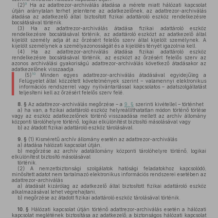
9
(2)
Ha az adattrezor-archiválás átadása a mérete miatt hálózati kapcsolat
útján aránytalan terhet jelentene az adatkezelőnek, az adattrezor-archiválás
átadása az adatkezelő által biztosított fizikai adattároló eszköz rendelkezésre
bocsátásával történik.
(3)
Ha az adattrezor-archiválás átadása fizikai adattároló eszköz
rendelkezésre bocsátásával történik, az adattároló eszközt az adatkezelő által
kijelölt személy adja át az őrzésért felelős szerv által kijelölt személynek. A
kijelölt személynek a személyazonosságát és a kijelölés tényét igazolnia kell.
(4)
Ha az adattrezor-archiválás átadása fizikai adattároló eszköz
rendelkezésre bocsátásával történik, az eszközt az őrzésért felelős szerv az
azonos archiválási gyakoriságú adattrezor-archiválás következő átadásakor az
adatkezelőnek visszaadja.
10
(5)
Minden egyes adattrezor-archiválás átadásával egyidejűleg a
Felügyelet által közzétett követelmények szerint – valamennyi elektronikus
információs rendszerrel vagy nyilvántartással kapcsolatos – adatszolgáltatást
teljesíteni kell az őrzésért felelős szerv felé.
8. §
Az adattrezor-archiválás megőrzése – a
9. §
szerinti kivétellel – történhet
a)
ha van, a fizikai adattároló eszköz helyreállíthatatlan módon történő törlése
vagy az eszköz adatkezelőnek történő visszaadása mellett az archív állomány
központi tárolóhelyre történő, logikai elkülönítést biztosító másolásával vagy
b)
az átadott fizikai adattároló eszköz tárolásával.
9. §
(1)
Kisméretű archív állomány esetén az adattrezor-archiválás
a)
átadása hálózati kapcsolat útján,
b)
megőrzése az archív adatállomány központi tárolóhelyre történő, logikai
elkülönítést biztosító másolásával
történik.
(2)
A nemzetbiztonsági szolgálatok hatósági feladatokhoz kapcsolódó,
minősített adatot nem tartalmazó elektronikus információs rendszerei esetében az
adattrezor-archiválás
a)
átadását kizárólag az adatkezelő által biztosított fizikai adattároló eszköz
alkalmazásával lehet végrehajtani,
b)
megőrzése az átadott fizikai adattároló eszköz tárolásával történik.
10. §
Hálózati kapcsolat útján történő adattrezor-archiválás esetén a hálózati
kapcsolat meglétének biztosítása az adatkezelő, a biztonságos hálózati kapcsolat