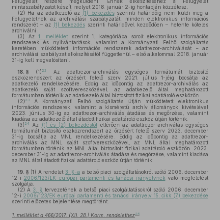
Felügyelet részére megküldeni. Ennek elkészítéséhez a Felügyelet
mintaszabályzatot készít, melyet 2018. január 2-ig honlapján közzétesz.
(2)
Ha az adatkezelő az
(1) bekezdés
szerinti határidőig nem küldi meg a
Felügyeletnek az archiválási szabályzatát, minden elektronikus információs
rendszerét – az
(1) bekezdés
szerinti határidővel kezdődően – hetente köteles
archiválni.
(3)
Az
1. melléklet
szerint 1. kategóriába sorolt elektronikus információs
rendszerek és nyilvántartások, valamint a Kormányzati Felhő szolgáltatás
keretében működtetett információs rendszerek adattrezor-archiválását – az
archiválási szabályzat elkészítésétől függetlenül – első alkalommal 2018. január
31-ig kell megvalósítani.
22
18. §
(1)
Az adattrezor-archiválás egységes formátumát biztosító
eszközrendszert az őrzésért felelő szerv 2021. július 1-jéig bocsátja az
adatkezelő rendelkezésére. Eddig az időpontig az adattrezor-archiválás az
adatkezelő saját szoftvereszközével, az adatkezelő által meghatározott
formátumban történik az adatkezelő által biztosított fizikai adattároló eszközön.
23
(2)
A Kormányzati Felhő szolgáltatás útján működtetett elektronikus
információs rendszerek, valamint a kisméretű archív állományok kivételével
2023. június 30-ig az adattrezor-archiválás átadása és megőrzése, valamint
kiadása az adatkezelő által átadott fizikai adattároló eszköz útján történik.
24
(3)
Az
(1) és (2) bekezdéstől
eltérően az adattrezor-archiválás egységes
formátumát biztosító eszközrendszert az őrzésért felelő szerv 2023. december
31-ig bocsátja az MNL rendelkezésére. Eddig az időpontig az adattrezor-
archiválás az MNL saját szoftvereszközével, az MNL által meghatározott
formátumban történik az MNL által biztosított fizikai adattároló eszközön. 2023.
december 31-ig az adattrezor-archiválás átadása és megőrzése, valamint kiadása
az MNL által átadott fizikai adattároló eszköz útján történik.
19. §
(1)
A rendelet
3. §-a
a belső piaci szolgáltatásokról szóló 2006. december
12-i
2006/123/EK európai parlamenti és tanácsi irányelvnek
való megfelelést
szolgálja.
(2)
A
3. §
tervezetének a belső piaci szolgáltatásokról szóló 2006. december
12-i
2006/123/EK európai parlamenti és tanácsi irányelv 15. cikk (7) bekezdése
szerinti előzetes bejelentése megtörtént.
25
1. melléklet a 466/2017. (XII. 28.) Korm. rendelethez