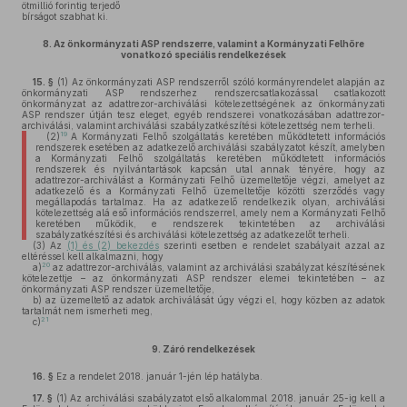
ötmillió forintig terjedő
bírságot szabhat ki.
8.
Az önkormányzati ASP rendszerre, valamint a Kormányzati Felhőre
vonatkozó speciális rendelkezések
15. §
(1)
Az önkormányzati ASP rendszerről szóló kormányrendelet alapján az
önkormányzati ASP rendszerhez rendszercsatlakozással csatlakozott
önkormányzat az adattrezor-archiválási kötelezettségének az önkormányzati
ASP rendszer útján tesz eleget, egyéb rendszerei vonatkozásában adattrezor-
archiválási, valamint archiválási szabályzatkészítési kötelezettség nem terheli.
19
(2)
A Kormányzati Felhő szolgáltatás keretében működtetett információs
rendszerek esetében az adatkezelő archiválási szabályzatot készít, amelyben
a Kormányzati Felhő szolgáltatás keretében működtetett információs
rendszerek és nyilvántartások kapcsán utal annak tényére, hogy az
adattrezor-archiválást a Kormányzati Felhő üzemeltetője végzi, amelyet az
adatkezelő és a Kormányzati Felhő üzemeltetője közötti szerződés vagy
megállapodás tartalmaz. Ha az adatkezelő rendelkezik olyan, archiválási
kötelezettség alá eső információs rendszerrel, amely nem a Kormányzati Felhő
keretében működik, e rendszerek tekintetében az archiválási
szabályzatkészítési és archiválási kötelezettség az adatkezelőt terheli.
(3)
Az
(1) és (2) bekezdés
szerinti esetben e rendelet szabályait azzal az
eltéréssel kell alkalmazni, hogy
20
a)
az adattrezor-archiválás, valamint az archiválási szabályzat készítésének
kötelezettje – az önkormányzati ASP rendszer elemei tekintetében – az
önkormányzati ASP rendszer üzemeltetője,
b)
az üzemeltető az adatok archiválását úgy végzi el, hogy közben az adatok
tartalmát nem ismerheti meg,
21
c)
9.
Záró rendelkezések
16. §
Ez a rendelet 2018. január 1-jén lép hatályba.
17. §
(1)
Az archiválási szabályzatot első alkalommal 2018. január 25-ig kell a