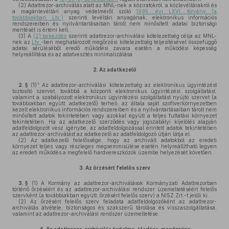
(2)
Adattrezor-archiválás alatt az MNL-nek a köziratokról, a közlevéltárakról és
a magánlevéltári anyag védelméről szóló
1995. évi LXVI. törvény (a
továbbiakban: Ltv.)
szerinti levéltári anyagának, elektronikus információs
rendszereiben és nyilvántartásaiban tárolt nem minősített adatai biztonsági
mentését is érteni kell.
(3)
A
(2) bekezdés
szerinti adattrezor-archiválási kötelezettség célja az MNL-
nek az
Ltv.
-ben meghatározott megőrzési kötelezettség teljesítésével összefüggő
adatai sérüléséből eredő működési zavara esetén a működési képesség
helyreállítása és az adatvesztés minimalizálása.
2.
Az adatkezelő
4
2. §
(1)
Az adattrezor-archiválási kötelezettség az elektronikus ügyintézést
biztosító szervet, továbbá a központi elektronikus ügyintézési szolgáltatást,
valamint a szabályozott elektronikus ügyintézési szolgáltatást nyújtó szervet (a
továbbiakban együtt: adatkezelő) terheli, az általa saját szoftverkörnyezetben
kezelt elektronikus információs rendszereiben és a nyilvántartásaiban tárolt nem
minősített adatok tekintetében vagy azokkal együtt a teljes futtatási környezet
tekintetében. Ha az adatkezelő szerződés vagy jogszabályi kijelölés alapján
adatfeldolgozót vesz igénybe, az adatfeldolgozással érintett adatok tekintetében
az adattrezor-archiválást az adatkezelő az adatfeldolgozó útján látja el.
(2)
Az adatkezelő felelőssége, hogy az archivált adatokból az eredeti
környezet teljes vagy részleges megsemmisülése esetén helyreállítható legyen
az eredeti működés a megfelelő hardvereszközök üzembe helyezését követően.
3.
Az őrzésért felelős szerv
3. §
(1)
A Kormány az adattrezor-archiválások Kormányzati Adattrezorban
történő őrzéséért és az adattrezor-archiválási rendszer üzemeltetéséért felelős
szervként (a továbbiakban együtt: őrzésért felelős szerv) a NISZ Zrt.-t jelöli ki.
(2)
Az őrzésért felelős szerv feladata adatfeldolgozóként az adattrezor-
archiválás átvétele, biztonságos és szakszerű tárolása és visszaszolgáltatása,
valamint az adattrezor-archiválási rendszer üzemeltetése.