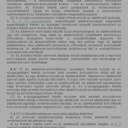
archiváláshoz – a nemzetbiztonsági szolgálatok elektronikus információs
rendszerei adattrezor-archiválását kivéve – ezt az eszközrendszert köteles
használni. Az őrzésért felelős szerv gondoskodik az eszközrendszer
üzemeltetéséről, logikai és fizikai védelméről, továbbá a rosszindulatú
szoftverkódok és az illetéktelen hozzáférés megakadályozásáról.
(2)
A virtuális eszközrendszert futtató infrastruktúrát az adatkezelő biztosítja.
A
13. § (3) bekezdésében
meghatározott adatmennyiséget meghaladó
kapacitásigény esetén az egységes formátumot biztosító eszközrendszert az
őrzésért felelős szerv fizikai úton biztosítja.
(3)
Az adattrezor-archiválást titkosító kulcs alkalmazásával az adatkezelőnek
úgy kell elvégeznie, hogy abból az adatkezelőnél működtetett elektronikus
információs rendszerek külön-külön is visszaállíthatóak legyenek. Az
adatkezelőnek jól beazonosítható módon meg kell jelölnie, hogy az átadott
adatállomány mely adatkezelő elektronikus információs rendszere archiválását
tartalmazza. Az adattrezor-archiválásnak tartalmaznia kell a visszaállításhoz
szükséges dokumentációt.
(4)
Az őrzésért felelős szervnek átadásra kerülő adatállománynak a technika
archiváláskori állása szerint rosszindulatú szoftverkódtól való mentessége az
adatkezelő szerv felelőssége.
7
6. §
(1)
Az adattrezor-archiváláshoz szükséges titkosító kulcsot az e-
közigazgatásért felelős miniszter által vezetett minisztérium állítja elő két
példányban, és egy példányt eljuttat az adatkezelőhöz. Valamennyi adatkezelő
szervet saját, egyéni kulccsal kell ellátni. A kulcs nem hozható harmadik szerv
vagy személy tudomására, csak az adatkezelőnek, az adatkezelő jogutódjának
vagy törvényben kijelölt szervnek adható ki. Az e-közigazgatásért felelős
miniszter által vezetett minisztérium által átadott kulcsról az adatkezelő másolatot
készít, és azt biztonságos helyen tárolja.
(2)
Az e-közigazgatásért felelős miniszter által vezetett minisztérium
elkülönítetten tárolja a titkosító kulcs egy példányát, és azt az adatkezelő vagy az
adatkezelő jogutódja rendelkezésére bocsátja, ha az adatkezelőnél lévő titkosító
kulcs és annak másolata megsemmisül, vagy mindkét titkosító kulcs megsérül.
8
7. §
(1)
A titkosított adattrezor-archiválás átadása történhet
a)
az archivált adatállományokat tartalmazó fizikai adattároló eszköz
rendelkezésre bocsátásával vagy
b)
az őrzésért felelős szerv és az adatkezelő szerződése alapján, a
9. §
szerinti kivétellel hálózati kapcsolat útján.