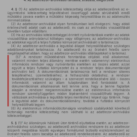
4.
Az adattrezor-archiválás tartalma, átadása, megőrzése
4. §
(1)
Az adattrezor-archiválási kötelezettség célja az adatkezelőnek az e-
ügyintézési kötelezettség teljesítésével összefüggő adatai sérüléséből eredő
működési zavara esetén a működési képesség helyreállítása és az adatvesztés
minimalizálása.
(2)
Az adattrezor-archiválást olyan formátumban kell elvégezni, hogy abból
értelmezhető adatot csak az adatkezelő, és csak az archiválás visszaállítását
követően tudjon előállítani.
(3)
Ha az archiválási kötelezettséggel érintett nyilvántartások esetén az adatok
visszaállítása aránytalanul költséges vagy időigényes, az adattrezor-archiválás
az adatokkal együtt a teljes futtatási környezet archiválását is tartalmazza.
(4)
Az adattrezor-archiválás a legutolsó állapot helyreállításához szükséges
adatállományokat tartalmazza. Az adatkezelő és az őrzésért felelős szerv
megállapodhat abban, hogy az adattrezor-archiválás időállapotokat is tartalmaz.
5
(5)
A rendszer működésének fenntartása céljából, első alkalommal,
valamint minden teljes állomány mentése esetén valamennyi elektronikus
információs rendszer vagy nyilvántartás esetében az összes adatot, azzal
együtt a teljes futtatási környezetet és a rendszer teljes dokumentációját
archiválni kell. A dokumentációnak tartalmaznia kell a rendszer sikeres
telepítéséhez, üzemeltetéséhez, a felhasználói oktatáshoz, a rendszer
továbbfejlesztéséhez szükséges – a szervezet rendelkezésére álló – összes
információt, valamint az állam tulajdonában lévő forráskódot is. A
dokumentációnak alkalmasnak kell lennie arra, hogy a benne foglaltak
alapján a rendszer megsemmisülése esetén az elektronikus információs
rendszer személyfüggetlen módon lépésenként visszaállítható legyen. A
változások archiválása a legutóbbi teljes mentéshez képest úgy történik, hogy
a legutolsó adat- és dokumentációállomány, továbbá a futtatási környezet
helyreállítható legyen.
(6)
Az elektronikus információbiztonságra vonatkozó szabályokból következő
biztonsági mentési kötelezettség nem váltható ki az adattrezor-archiválási
kötelezettséggel.
6
5. §
(1)
Az állományok hálózati úton történő eljuttatása esetén, az adattrezor-
archiváláshoz szükséges, az adatkezelő archiválási rendszere és az adattrezor
központi megoldása közötti egységes formátumot biztosító eszközrendszert az
őrzésért felelős szerv bocsátja az adatkezelő rendelkezésére. Az adatkezelő az