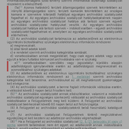
információbiztonságáról szóló törvény szerinti informatikai biztonsági szabályzat
részeként is elkészíthető.
12
(1a)
Azonos hatáskörű területi államigazgatási szervek tekintetében az
irányító államigazgatási szerv, területi kamarák tekintetében az országos
kamara e szervekre kiterjedő hatállyal egységes archiválási szabályzatot
fogadhat el. Az egységes archiválási szabályzat hatálybalépésének napján
az egységes archiválási szabályzat hatálya alá tartozó szervek egyedi
archiválási szabályzatai hatályukat vesztik. Az egységes archiválási
szabályzat hatálya alá tartozó szervek – indokolt esetben – egyedi archiválási
szabályzatot fogadhatnak el, amelyben az egységes archiválási szabályzattól
eltérhetnek.
(2)
Az archiválási szabályzat tartalmazza az adatkezelőnek az elektronikus
ügyintézés biztosításához szükséges elektronikus információs rendszerei
a)
megnevezését,
b)
által tárolt adatok körét,
c)
e rendelet szerinti archiválási kategóriába sorolását,
d)
vonatkozásában annak megjelölését, hogy csak egyes adatok vagy azzal
együtt a teljes futtatási környezet archiválására van-e szükség.
13
e)
vonatkozásában szerződés vagy jogszabályi kijelölés alapján
adatfeldolgozó igénybevétele esetén az adatfeldolgozó megnevezését és
azonosításához szükséges adatokat.
(3)
Az adatkezelőnek az elektronikus ügyintézés biztosításához szükséges
elektronikus információs rendszereit az
1. melléklet
szerinti archiválási
kategóriába kell besorolnia, archiválásukat az ott meghatározott gyakorisággal
kell elvégeznie.
(4)
Az archiválási szabályzatot, a benne foglalt információk változása esetén,
a változást követő 3 napon belül frissíteni kell.
14
(5)
Az archiválási szabályzatot annak elkészítésekor, valamint a módosított
archiválási szabályzat egységes szerkezetű változatát az archiválási szabályzat
módosításakor a Felügyeletnek meg kell küldeni. A Felügyelet az archiválási
szabályzat beérkezését követő 60 napon belül azt felülvizsgálja.
(6)
A Felügyelet az archiválási szabályzatokról belső használatú katalógust
vezet.
(7)
Az archiválási szabályzat Felügyeletnek történő megküldésével
egyidejűleg el kell kezdeni az adattrezor-archiválás végrehajtását.
15
(8)
Ha a Felügyelet az archiválási szabályzat
12. § (2) bekezdés b) vagy c)
pontja
szerinti tartalmával nem ért egyet, az adatkezelőt annak módosítására
kötelezi, egyéb esetben álláspontjáról az adatkezelőt értesítheti.