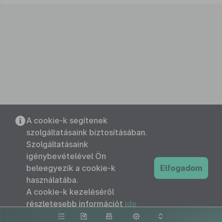
A cookie-k segítenek
szolgáltatásaink biztosításában.
Szolgáltatásaink
igénybevételével Ön
beleegyezik a cookie-k
Elfogadom
használatába.
A cookie-k kezeléséről
részletesebb információt
ide
kattintva olvashat.