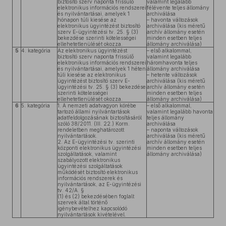
biztosító szerv naponta frissülő
valamint legalább
elektronikus információs rendszerei
félévente teljes állomány
és nyilvántartásai, amelyek 1
archiválása
hónapon túli kiesése az
– havonta változások
elektronikus ügyintézést biztosító
archiválása (kis méretű
szerv E-ügyintézési tv. 25. § (3)
archív állomány esetén
bekezdése szerinti kötelességei
minden esetben teljes
ellehetetlenülését okozza.
állomány archiválása)
5
4. kategória
Az elektronikus ügyintézést
– első alkalommal,
biztosító szerv naponta frissülő
valamint legalább
elektronikus információs rendszerei
háromhavonta teljes
és nyilvántartásai, amelyek 1 héten
állomány archiválása
túli kiesése az elektronikus
– hetente változások
ügyintézést biztosító szerv E-
archiválása (kis méretű
ügyintézési tv. 25. § (3) bekezdése
archív állomány esetén
szerinti kötelességei
minden esetben teljes
ellehetetlenülését okozza.
állomány archiválása)
6
5. kategória
1. A nemzeti adatvagyon körébe
– első alkalommal,
tartozó állami nyilvántartások
valamint legalább havonta
adatfeldolgozásának biztosításáról
teljes állomány
szóló 38/2011. (III. 22.) Korm.
archiválása
rendeletben meghatározott
– naponta változások
nyilvántartások.
archiválása (kis méretű
2. Az E-ügyintézési tv. szerinti
archív állomány esetén
központi elektronikus ügyintézési
minden esetben teljes
szolgáltatások, valamint
állomány archiválása)
szabályozott elektronikus
ügyintézési szolgáltatások
működését biztosító elektronikus
információs rendszerek és
nyilvántartások, az E-ügyintézési
tv. 42/A. §
(1) és (2) bekezdésében foglalt
szervek által történő
igénybevételhez kapcsolódó
nyilvántartások kivételével.