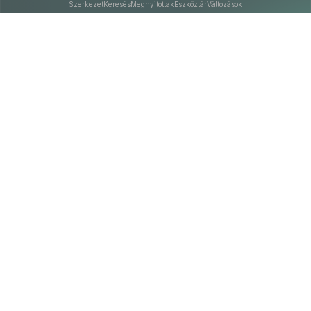
Szerkezet
Keresés
Megnyitottak
Eszköztár
Változások
Kapcsolat
Felhasználási feltételek
PDF
Akadálymentesítési nyilatkozat
Adatkezelési tájékoztató
©
A Nemzeti Jogszabálytárban elérhető szövegek