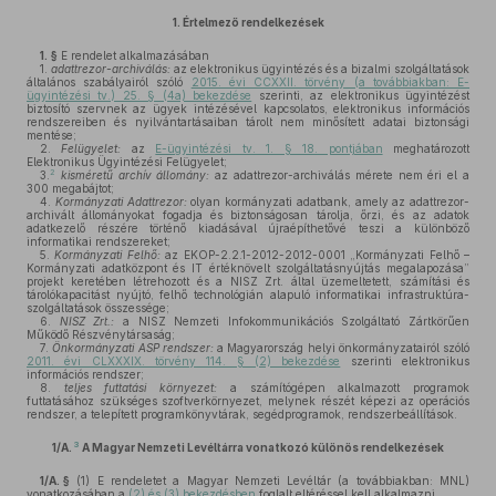
1.
Értelmező rendelkezések
1. §
E rendelet alkalmazásában
1.
adattrezor-archiválás:
az elektronikus ügyintézés és a bizalmi szolgáltatások
általános szabályairól szóló
2015. évi CCXXII. törvény (a továbbiakban: E-
ügyintézési tv.) 25. § (4a) bekezdése
szerinti, az elektronikus ügyintézést
biztosító szervnek az ügyek intézésével kapcsolatos, elektronikus információs
rendszereiben és nyilvántartásaiban tárolt nem minősített adatai biztonsági
mentése;
2.
Felügyelet:
az
E-ügyintézési tv. 1. § 18. pontjában
meghatározott
Elektronikus Ügyintézési Felügyelet;
2
3.
kisméretű archív állomány:
az adattrezor-archiválás mérete nem éri el a
300 megabájtot;
4.
Kormányzati Adattrezor:
olyan kormányzati adatbank, amely az adattrezor-
archivált állományokat fogadja és biztonságosan tárolja, őrzi, és az adatok
adatkezelő részére történő kiadásával újraépíthetővé teszi a különböző
informatikai rendszereket;
5.
Kormányzati Felhő:
az EKOP-2.2.1-2012-2012-0001 „Kormányzati Felhő –
Kormányzati adatközpont és IT értéknövelt szolgáltatásnyújtás megalapozása”
projekt keretében létrehozott és a NISZ Zrt. által üzemeltetett, számítási és
tárolókapacitást nyújtó, felhő technológián alapuló informatikai infrastruktúra-
szolgáltatások összessége;
6.
NISZ Zrt.:
a NISZ Nemzeti Infokommunikációs Szolgáltató Zártkörűen
Működő Részvénytársaság;
7.
Önkormányzati ASP rendszer:
a Magyarország helyi önkormányzatairól szóló
2011. évi CLXXXIX. törvény 114. § (2) bekezdése
szerinti elektronikus
információs rendszer;
8.
teljes futtatási környezet:
a számítógépen alkalmazott programok
futtatásához szükséges szoftverkörnyezet, melynek részét képezi az operációs
rendszer, a telepített programkönyvtárak, segédprogramok, rendszerbeállítások.
3
1/A.
A Magyar Nemzeti Levéltárra vonatkozó különös rendelkezések
1/A. §
(1)
E rendeletet a Magyar Nemzeti Levéltár (a továbbiakban: MNL)
vonatkozásában a
(2) és (3) bekezdésben
foglalt eltéréssel kell alkalmazni.