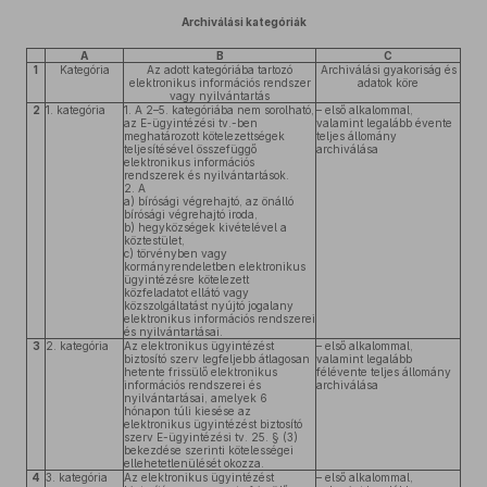
Archiválási kategóriák
A
B
C
1
Kategória
Az adott kategóriába tartozó
Archiválási gyakoriság és
elektronikus információs rendszer
adatok köre
vagy nyilvántartás
2
1. kategória
1. A 2–5. kategóriába nem sorolható,
– első alkalommal,
az E-ügyintézési tv.-ben
valamint legalább évente
meghatározott kötelezettségek
teljes állomány
teljesítésével összefüggő
archiválása
elektronikus információs
rendszerek és nyilvántartások.
2. A
a) bírósági végrehajtó, az önálló
bírósági végrehajtó iroda,
b) hegyközségek kivételével a
köztestület,
c) törvényben vagy
kormányrendeletben elektronikus
ügyintézésre kötelezett
közfeladatot ellátó vagy
közszolgáltatást nyújtó jogalany
elektronikus információs rendszerei
és nyilvántartásai.
3
2. kategória
Az elektronikus ügyintézést
– első alkalommal,
biztosító szerv legfeljebb átlagosan
valamint legalább
hetente frissülő elektronikus
félévente teljes állomány
információs rendszerei és
archiválása
nyilvántartásai, amelyek 6
hónapon túli kiesése az
elektronikus ügyintézést biztosító
szerv E-ügyintézési tv. 25. § (3)
bekezdése szerinti kötelességei
ellehetetlenülését okozza.
4
3. kategória
Az elektronikus ügyintézést
– első alkalommal,