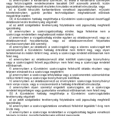
d)
amennyiben a karbantartó szervezet, az általa a karbantartó személyek
vagy felülvizsgálók rendelkezésére bocsátott OKF azonosító jelekről, külön
jogszabályban meghatározott részletes kimutatás vezetését elmulasztja, vagy
e)
a tűzoltó készülék karbantartásra vonatkozó jogszabályban, műszaki
követelményben, gyártói javítási technológiában meghatározott előírások
megsértése esetén.
(4)
A tűzvédelmi hatóság megtilthatja a tűzvédelmi szakvizsgával összefüggő
oktatásszervezés tevékenység végzését
a)
az adott szolgáltatási tevékenység folytatására való jogosultság megfelelő
igazolásáig,
b)
amennyiben a szakvizsgabizottság elnöke, tagja felkérése nem a
szakvizsga rendeletben meghatározott módon történt,
c)
amennyiben a vizsgabizottság elnöke egyben az oktatásszervező, vagy az
oktatásszervező hozzátartozója, vagy az oktatásszervezővel folyamatos
munkaviszonyban álló személy,
d)
amennyiben az oktatásról, a szakvizsgáról vagy a sikeres szakvizsgát tett
személyekről a tűzvédelmi hatóság értesítése nem történt meg, vagy olyan
tartalommal és módon történt meg, amely a szakvizsga rendelet előírásainak nem
felel meg,
e)
amennyiben az oktatásszervező által kiállított szakvizsga bizonyítvány
vagy a szakvizsgáról felvett jegyzőkönyv nem felel meg a szakvizsga rendelet
előírásainak,
f)
amennyiben a tűzvédelmi szakvizsgára felkészítő oktatás részben vagy
teljesen elmaradt és a szakvizsga megtörtént,
g)
amennyiben a szakvizsga lefolytatása vagy a szakismeretek számonkérése
nélkül történt meg a szakvizsga bizonyítványok kiállítása,
h)
amennyiben az oktatásszervező az érvénytelen szakvizsga bizonyítványt
nem vonja vissza, vagy a visszavonásról a hatóság értesítését elmulasztja,
i)
amennyiben olyan személyt engedett szakvizsgára, aki a szakvizsga
rendelet képzettségre vagy gyakorlatra vonatkozó előírásainak nem felelt meg.
(5)
A tűzvédelmi hatóság megtilthatja a tűzvédelmi szakvizsgáztatás
tevékenység végzését
a)
az adott szolgáltatási tevékenység folytatására való jogosultság megfelelő
igazolásáig,
b)
amennyiben a szakvizsgáztatásra vonatkozó felkérést legalább 1 évig nem
őrizte meg,
c)
amennyiben a szakvizsga rendeletben a vizsgabizottság tagjára vonatkozó
bármely kizárási, összeférhetetlenségi előírást megszegte,