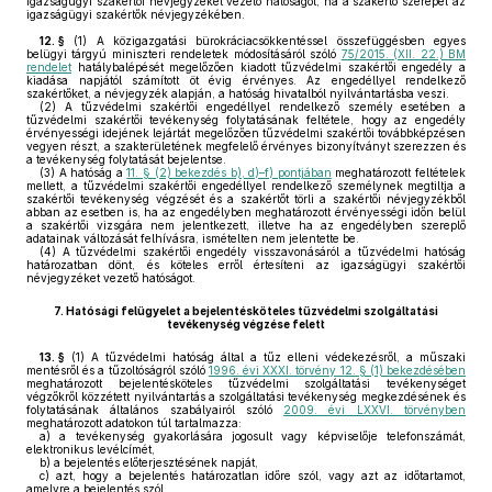
igazságügyi szakértői névjegyzéket vezető hatóságot, ha a szakértő szerepel az
igazságügyi szakértők névjegyzékében.
12. §
(1)
A közigazgatási bürokráciacsökkentéssel összefüggésben egyes
belügyi tárgyú miniszteri rendeletek módosításáról szóló
75/2015. (XII. 22.) BM
rendelet
hatálybalépését megelőzően kiadott tűzvédelmi szakértői engedély a
kiadása napjától számított öt évig érvényes. Az engedéllyel rendelkező
szakértőket, a névjegyzék alapján, a hatóság hivatalból nyilvántartásba veszi.
(2)
A tűzvédelmi szakértői engedéllyel rendelkező személy esetében a
tűzvédelmi szakértői tevékenység folytatásának feltétele, hogy az engedély
érvényességi idejének lejártát megelőzően tűzvédelmi szakértői továbbképzésen
vegyen részt, a szakterületének megfelelő érvényes bizonyítványt szerezzen és
a tevékenység folytatását bejelentse.
(3)
A hatóság a
11. § (2) bekezdés b), d)–f) pontjában
meghatározott feltételek
mellett, a tűzvédelmi szakértői engedéllyel rendelkező személynek megtiltja a
szakértői tevékenység végzését és a szakértőt törli a szakértői névjegyzékből
abban az esetben is, ha az engedélyben meghatározott érvényességi időn belül
a szakértői vizsgára nem jelentkezett, illetve ha az engedélyben szereplő
adatainak változását felhívásra, ismételten nem jelentette be.
(4)
A tűzvédelmi szakértői engedély visszavonásáról a tűzvédelmi hatóság
határozatban dönt, és köteles erről értesíteni az igazságügyi szakértői
névjegyzéket vezető hatóságot.
7.
Hatósági felügyelet a bejelentésköteles tűzvédelmi szolgáltatási
tevékenység végzése felett
13. §
(1)
A tűzvédelmi hatóság által a tűz elleni védekezésről, a műszaki
mentésről és a tűzoltóságról szóló
1996. évi XXXI. törvény 12. § (1) bekezdésében
meghatározott bejelentésköteles tűzvédelmi szolgáltatási tevékenységet
végzőkről közzétett nyilvántartás a szolgáltatási tevékenység megkezdésének és
folytatásának általános szabályairól szóló
2009. évi LXXVI. törvényben
meghatározott adatokon túl tartalmazza:
a)
a tevékenység gyakorlására jogosult vagy képviselője telefonszámát,
elektronikus levélcímét,
b)
a bejelentés előterjesztésének napját,
c)
azt, hogy a bejelentés határozatlan időre szól, vagy azt az időtartamot,
amelyre a bejelentés szól,