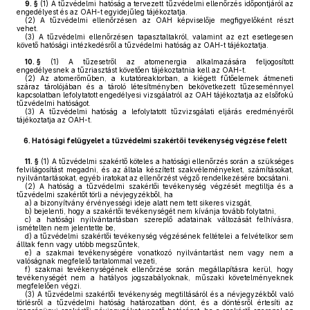
9. §
(1)
A tűzvédelmi hatóság a tervezett tűzvédelmi ellenőrzés időpontjáról az
engedélyest és az OAH-t egyidejűleg tájékoztatja.
(2)
A tűzvédelmi ellenőrzésen az OAH képviselője megfigyelőként részt
vehet.
(3)
A tűzvédelmi ellenőrzésen tapasztaltakról, valamint az ezt esetlegesen
követő hatósági intézkedésről a tűzvédelmi hatóság az OAH-t tájékoztatja.
10. §
(1)
A tűzesetről az atomenergia alkalmazására feljogosított
engedélyesnek a tűzriasztást követően tájékoztatnia kell az OAH-t.
(2)
Az atomerőműben, a kutatóreaktorban, a kiégett fűtőelemek átmeneti
száraz tárolójában és a tároló létesítményben bekövetkezett tűzeseménnyel
kapcsolatban lefolytatott engedélyesi vizsgálatról az OAH tájékoztatja az elsőfokú
tűzvédelmi hatóságot.
(3)
A tűzvédelmi hatóság a lefolytatott tűzvizsgálati eljárás eredményéről
tájékoztatja az OAH-t.
6.
Hatósági felügyelet a tűzvédelmi szakértői tevékenység végzése felett
11. §
(1)
A tűzvédelmi szakértő köteles a hatósági ellenőrzés során a szükséges
felvilágosítást megadni, és az általa készített szakvéleményeket, számításokat,
nyilvántartásokat, egyéb iratokat az ellenőrzést végző rendelkezésére bocsátani.
(2)
A hatóság a tűzvédelmi szakértői tevékenység végzését megtiltja és a
tűzvédelmi szakértőt törli a névjegyzékből, ha
a)
a bizonyítvány érvényességi ideje alatt nem tett sikeres vizsgát,
b)
bejelenti, hogy a szakértői tevékenységét nem kívánja tovább folytatni,
c)
a hatósági nyilvántartásban szereplő adatainak változását felhívásra,
ismételten nem jelentette be,
d)
a tűzvédelmi szakértői tevékenység végzésének feltételei a felvételkor sem
álltak fenn vagy utóbb megszűntek,
e)
a szakmai tevékenységére vonatkozó nyilvántartást nem vagy nem a
valóságnak megfelelő tartalommal vezeti,
f)
szakmai tevékenységének ellenőrzése során megállapításra kerül, hogy
tevékenységét nem a hatályos jogszabályoknak, műszaki követelményeknek
megfelelően végzi.
(3)
A tűzvédelmi szakértői tevékenység megtiltásáról és a névjegyzékből való
törlésről a tűzvédelmi hatóság határozatban dönt, és a döntésről értesíti az