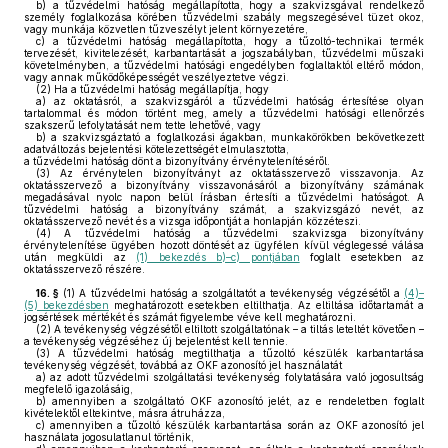
b)
a tűzvédelmi hatóság megállapította, hogy a szakvizsgával rendelkező
személy foglalkozása körében tűzvédelmi szabály megszegésével tüzet okoz,
vagy munkája közvetlen tűzveszélyt jelent környezetére,
c)
a tűzvédelmi hatóság megállapította, hogy a tűzoltó-technikai termék
tervezését, kivitelezését, karbantartását a jogszabályban, tűzvédelmi műszaki
követelményben, a tűzvédelmi hatósági engedélyben foglaltaktól eltérő módon,
vagy annak működőképességét veszélyeztetve végzi.
(2)
Ha a tűzvédelmi hatóság megállapítja, hogy
a)
az oktatásról, a szakvizsgáról a tűzvédelmi hatóság értesítése olyan
tartalommal és módon történt meg, amely a tűzvédelmi hatósági ellenőrzés
szakszerű lefolytatását nem tette lehetővé, vagy
b)
a szakvizsgáztató a foglalkozási ágakban, munkakörökben bekövetkezett
adatváltozás bejelentési kötelezettségét elmulasztotta,
a tűzvédelmi hatóság dönt a bizonyítvány érvénytelenítéséről.
(3)
Az érvénytelen bizonyítványt az oktatásszervező visszavonja. Az
oktatásszervező a bizonyítvány visszavonásáról a bizonyítvány számának
megadásával nyolc napon belül írásban értesíti a tűzvédelmi hatóságot. A
tűzvédelmi hatóság a bizonyítvány számát, a szakvizsgázó nevét, az
oktatásszervező nevét és a vizsga időpontját a honlapján közzéteszi.
(4)
A tűzvédelmi hatóság a tűzvédelmi szakvizsga bizonyítvány
érvénytelenítése ügyében hozott döntését az ügyfélen kívül véglegessé válása
után megküldi az
(1) bekezdés b)–c) pontjában
foglalt esetekben az
oktatásszervező részére.
16. §
(1)
A tűzvédelmi hatóság a szolgáltatót a tevékenység végzésétől a
(4)–
(5) bekezdésben
meghatározott esetekben eltilthatja. Az eltiltása időtartamát a
jogsértések mértékét és számát figyelembe véve kell meghatározni.
(2)
A tevékenység végzésétől eltiltott szolgáltatónak – a tiltás leteltét követően –
a tevékenység végzéséhez új bejelentést kell tennie.
(3)
A tűzvédelmi hatóság megtilthatja a tűzoltó készülék karbantartása
tevékenység végzését, továbbá az OKF azonosító jel használatát
a)
az adott tűzvédelmi szolgáltatási tevékenység folytatására való jogosultság
megfelelő igazolásáig,
b)
amennyiben a szolgáltató OKF azonosító jelét, az e rendeletben foglalt
kivételektől eltekintve, másra átruházza,
c)
amennyiben a tűzoltó készülék karbantartása során az OKF azonosító jel
használata jogosulatlanul történik,