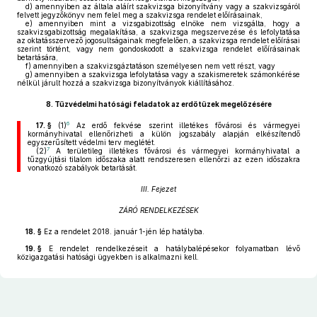
d)
amennyiben az általa aláírt szakvizsga bizonyítvány vagy a szakvizsgáról
felvett jegyzőkönyv nem felel meg a szakvizsga rendelet előírásainak,
e)
amennyiben mint a vizsgabizottság elnöke nem vizsgálta, hogy a
szakvizsgabizottság megalakítása, a szakvizsga megszervezése és lefolytatása
az oktatásszervező jogosultságainak megfelelően, a szakvizsga rendelet előírásai
szerint történt, vagy nem gondoskodott a szakvizsga rendelet előírásainak
betartására,
f)
amennyiben a szakvizsgáztatáson személyesen nem vett részt, vagy
g)
amennyiben a szakvizsga lefolytatása vagy a szakismeretek számonkérése
nélkül járult hozzá a szakvizsga bizonyítványok kiállításához.
8.
Tűzvédelmi hatósági feladatok az erdőtüzek megelőzésére
6
17. §
(1)
Az erdő fekvése szerint illetékes fővárosi és vármegyei
kormányhivatal ellenőrizheti a külön jogszabály alapján elkészítendő
egyszerűsített védelmi terv meglétét.
7
(2)
A területileg illetékes fővárosi és vármegyei kormányhivatal a
tűzgyújtási tilalom időszaka alatt rendszeresen ellenőrzi az ezen időszakra
vonatkozó szabályok betartását.
III. Fejezet
ZÁRÓ RENDELKEZÉSEK
18. §
Ez a rendelet 2018. január 1-jén lép hatályba.
19. §
E rendelet rendelkezéseit a hatálybalépésekor folyamatban lévő
közigazgatási hatósági ügyekben is alkalmazni kell.