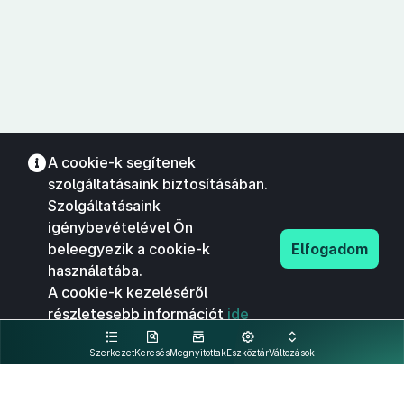
A cookie-k segítenek
szolgáltatásaink biztosításában.
Szolgáltatásaink
igénybevételével Ön
beleegyezik a cookie-k
Elfogadom
használatába.
A cookie-k kezeléséről
részletesebb információt
ide
kattintva olvashat.
Szerkezet
Keresés
Megnyitottak
Eszköztár
Változások