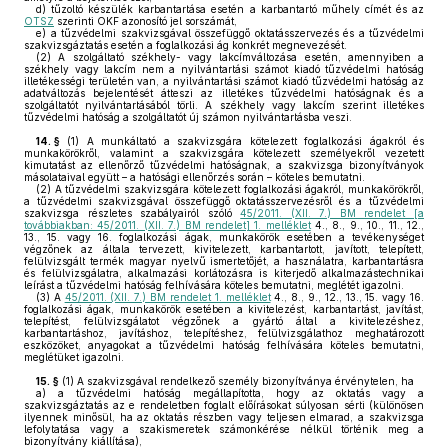
d)
tűzoltó készülék karbantartása esetén a karbantartó műhely címét és az
OTSZ
szerinti OKF azonosító jel sorszámát,
e)
a tűzvédelmi szakvizsgával összefüggő oktatásszervezés és a tűzvédelmi
szakvizsgáztatás esetén a foglalkozási ág konkrét megnevezését.
(2)
A szolgáltató székhely- vagy lakcímváltozása esetén, amennyiben a
székhely vagy lakcím nem a nyilvántartási számot kiadó tűzvédelmi hatóság
illetékességi területén van, a nyilvántartási számot kiadó tűzvédelmi hatóság az
adatváltozás bejelentését átteszi az illetékes tűzvédelmi hatóságnak és a
szolgáltatót nyilvántartásából törli. A székhely vagy lakcím szerint illetékes
tűzvédelmi hatóság a szolgáltatót új számon nyilvántartásba veszi.
14. §
(1)
A munkáltató a szakvizsgára kötelezett foglalkozási ágakról és
munkakörökről, valamint a szakvizsgára kötelezett személyekről vezetett
kimutatást az ellenőrző tűzvédelmi hatóságnak, a szakvizsga bizonyítványok
másolataival együtt – a hatósági ellenőrzés során – köteles bemutatni.
(2)
A tűzvédelmi szakvizsgára kötelezett foglalkozási ágakról, munkakörökről,
a tűzvédelmi szakvizsgával összefüggő oktatásszervezésről és a tűzvédelmi
szakvizsga részletes szabályairól szóló
45/2011. (XII. 7.) BM rendelet [a
továbbiakban: 45/2011. (XII. 7.) BM rendelet] 1. melléklet
4., 8., 9., 10., 11., 12.,
13., 15. vagy 16. foglalkozási ágak, munkakörök esetében a tevékenységet
végzőnek az általa tervezett, kivitelezett, karbantartott, javított, telepített,
felülvizsgált termék magyar nyelvű ismertetőjét, a használatra, karbantartásra
és felülvizsgálatra, alkalmazási korlátozásra is kiterjedő alkalmazástechnikai
leírást a tűzvédelmi hatóság felhívására köteles bemutatni, meglétét igazolni.
(3)
A
45/2011. (XII. 7.) BM rendelet 1. melléklet
4., 8., 9., 12., 13., 15. vagy 16.
foglalkozási ágak, munkakörök esetében a kivitelezést, karbantartást, javítást,
telepítést, felülvizsgálatot végzőnek a gyártó által a kivitelezéshez,
karbantartáshoz, javításhoz, telepítéshez, felülvizsgálathoz meghatározott
eszközöket, anyagokat a tűzvédelmi hatóság felhívására köteles bemutatni,
meglétüket igazolni.
15. §
(1)
A szakvizsgával rendelkező személy bizonyítványa érvénytelen, ha
a)
a tűzvédelmi hatóság megállapította, hogy az oktatás vagy a
szakvizsgáztatás az e rendeletben foglalt előírásokat súlyosan sérti (különösen
ilyennek minősül, ha az oktatás részben vagy teljesen elmarad, a szakvizsga
lefolytatása vagy a szakismeretek számonkérése nélkül történik meg a
bizonyítvány kiállítása),