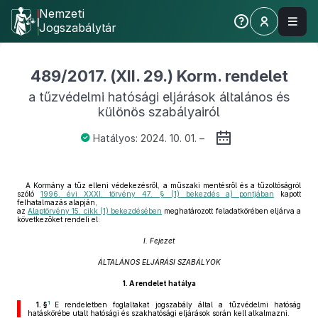
Nemzeti
Jogszabálytár
489/2017. (XII. 29.) Korm. rendelet
a tűzvédelmi hatósági eljárások általános és
különös szabályairól
Hatályos: 2024. 10. 01. –
A Kormány a tűz elleni védekezésről, a műszaki mentésről és a tűzoltóságról
szóló
1996. évi XXXI. törvény 47. § (1) bekezdés a) pontjában
kapott
felhatalmazás alapján,
az
Alaptörvény 15. cikk (1) bekezdésében
meghatározott feladatkörében eljárva a
következőket rendeli el:
I. Fejezet
ÁLTALÁNOS ELJÁRÁSI SZABÁLYOK
1.
A rendelet hatálya
1
1. §
E rendeletben foglaltakat jogszabály által a tűzvédelmi hatóság
hatáskörébe utalt hatósági és szakhatósági eljárások során kell alkalmazni.