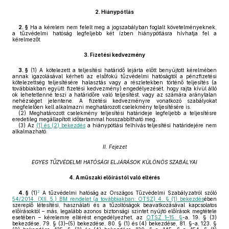
2.
Hiánypótlás
2. §
Ha a kérelem nem felelt meg a jogszabályban foglalt követelményeknek,
a tűzvédelmi hatóság legfeljebb két ízben hiánypótlásra hívhatja fel a
kérelmezőt.
3.
Fizetési kedvezmény
3. §
(1)
A kötelezett a teljesítési határidő lejárta előtt benyújtott kérelmében
annak igazolásával kérheti az elsőfokú tűzvédelmi hatóságtól a pénzfizetési
kötelezettség teljesítésére halasztás vagy a részletekben történő teljesítés (a
továbbiakban együtt: fizetési kedvezmény) engedélyezését, hogy rajta kívül álló
ok lehetetlenné teszi a határidőre való teljesítést, vagy az számára aránytalan
nehézséget jelentene. A fizetési kedvezményre vonatkozó szabályokat
megfelelően kell alkalmazni meghatározott cselekmény teljesítésére is.
(2)
Meghatározott cselekmény teljesítési határideje legfeljebb a teljesítésre
eredetileg megállapított időtartammal hosszabbítható meg.
(3)
Az
(1) és (2) bekezdés
a hiánypótlási felhívás teljesítési határidejére nem
alkalmazható.
II. Fejezet
EGYES TŰZVÉDELMI HATÓSÁGI ELJÁRÁSOK KÜLÖNÖS SZABÁLYAI
4.
A műszaki előírástól való eltérés
2
4. §
(1)
A tűzvédelmi hatóság az Országos Tűzvédelmi Szabályzatról szóló
54/2014. (XII. 5.) BM rendelet (a továbbiakban: OTSZ) 4. § (1) bekezdés
ében
szereplő létesítési, használati és a tűzoltóságok beavatkozásával kapcsolatos
előírásoktól – más, legalább azonos biztonsági szintet nyújtó előírások megtétele
esetében – kérelemre eltérést engedélyezhet, az
OTSZ 1–15. §
-a, 19. § (3)
bekezdése, 79. § (3)–(5) bekezdése, 80. § (1) és (4) bekezdése, 81. §-a, 123. §