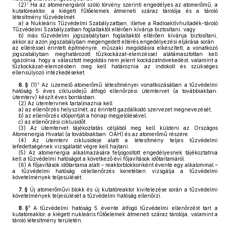
3
(2)
Ha az atomenergiáról szóló törvény szerinti engedélyes az atomerőmű, a
kutatóreaktor, a kiégett fűtőelemek átmeneti száraz tárolója és a tároló
létesítmény tűzvédelmét
a)
a Nukleáris Tűzvédelmi Szabályzatban, illetve a Radioaktívhulladék-tároló
Tűzvédelmi Szabályzatban foglaltaktól eltérően kívánja biztosítani, vagy
b)
más tűzvédelmi jogszabályban foglaltaktól eltérően kívánja biztosítani,
akkor az azon jogszabályban megengedett eltérés engedélyezési eljárása során
az eltéréssel érintett építményre, műszaki megoldásra elkészített, a vonatkozó
jogszabályban meghatározott tűzkockázat-elemzéssel alátámasztottan kell
igazolnia, hogy a választott megoldás nem jelent kockázatnövekedést, valamint a
tűzkockázat-elemzésben meg kell határoznia az indokolt és szükséges
ellensúlyozó intézkedéseket.
4
6. §
(1)
Az üzemelő atomerőmű létesítményei vonatkozásában a tűzvédelmi
hatóság 5 éves ciklusidejű átfogó ellenőrzési ütemtervet (a továbbiakban:
ütemterv) készít éves bontásban.
(2)
Az ütemtervnek tartalmaznia kell
a)
az ellenőrzés helyszínét, az érintett gazdálkodó szervezet megnevezését,
b)
az ellenőrzés időpontját a hónap megjelölésével,
c)
az ellenőrzési ciklusidőt.
(3)
Az ütemtervet tájékoztatás céljából meg kell küldeni az Országos
Atomenergia Hivatal (a továbbiakban: OAH) és az atomerőmű részére.
(4)
Az ütemterv ciklusideje alatt a létesítmény teljes tűzvédelmi
lefedettségének vizsgálatát végre kell hajtani.
(5)
Az atomenergia alkalmazására feljogosított engedélyesnek tájékoztatnia
kell a tűzvédelmi hatóságot a következő évi főjavítások időtartamáról.
(6)
A főjavítások időtartama alatt – reaktorblokkonként évente egy alkalommal –
a tűzvédelmi hatóság célellenőrzés keretében vizsgálja a tűzvédelmi
követelmények teljesülését.
7. §
Új atomerőművi blokk és új kutatóreaktor kivitelezése során a tűzvédelmi
követelmények teljesülését a tűzvédelmi hatóság ellenőrzi.
5
8. §
A tűzvédelmi hatóság 5 évente átfogó tűzvédelmi ellenőrzést tart a
kutatóreaktor, a kiégett nukleáris fűtőelemek átmeneti száraz tárolója, valamint a
tároló létesítmény területén.