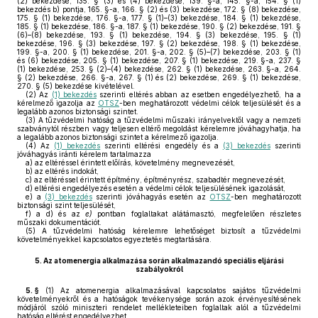
(2) bekezdése, 135. § (3) és (4) bekezdése, 139. §-a, 145. §-a, 154. § (1)
bekezdés b) pontja, 165. §-a, 166. § (2) és (3) bekezdése, 172. § (8) bekezdése,
175. § (1) bekezdése, 176. §-a, 177. § (1)–(3) bekezdése, 184. § (1) bekezdése,
185. § (1) bekezdése, 186. §-a, 187. § (1) bekezdése, 190. § (2) bekezdése, 191. §
(6)–(8) bekezdése, 193. § (1) bekezdése, 194. § (3) bekezdése, 195. § (1)
bekezdése, 196. § (3) bekezdése, 197. § (2) bekezdése, 198. § (1) bekezdése,
199. §-a, 200. § (1) bekezdése, 201. §-a, 202. § (5)–(7) bekezdése, 203. § (1)
és (6) bekezdése, 205. § (1) bekezdése, 207. § (1) bekezdése, 219. §-a, 237. §
(1) bekezdése, 253. § (2)–(4) bekezdése, 262. § (1) bekezdése, 263. §-a, 264.
§ (2) bekezdése, 266. §-a, 267. § (1) és (2) bekezdése, 269. § (1) bekezdése,
270. § (5) bekezdése kivételével.
(2)
Az
(1) bekezdés
szerinti eltérés abban az esetben engedélyezhető, ha a
kérelmező igazolja az
OTSZ
-ben meghatározott védelmi célok teljesülését és a
legalább azonos biztonsági szintet.
(3)
A tűzvédelmi hatóság a tűzvédelmi műszaki irányelvektől vagy a nemzeti
szabványtól részben vagy teljesen eltérő megoldást kérelemre jóváhagyhatja, ha
a legalább azonos biztonsági szintet a kérelmező igazolja.
(4)
Az
(1) bekezdés
szerinti eltérési engedély és a
(3) bekezdés
szerinti
jóváhagyás iránti kérelem tartalmazza
a)
az eltéréssel érintett előírás, követelmény megnevezését,
b)
az eltérés indokát,
c)
az eltéréssel érintett építmény, építményrész, szabadtér megnevezését,
d)
eltérési engedélyezés esetén a védelmi célok teljesülésének igazolását,
e)
a
(3) bekezdés
szerinti jóváhagyás esetén az
OTSZ
-ben meghatározott
biztonsági szint teljesülését,
f)
a d) és az
e)
pontban foglaltakat alátámasztó, megfelelően részletes
műszaki dokumentációt.
(5)
A tűzvédelmi hatóság kérelemre lehetőséget biztosít a tűzvédelmi
követelményekkel kapcsolatos egyeztetés megtartására.
5.
Az atomenergia alkalmazása során alkalmazandó speciális eljárási
szabályokról
5. §
(1)
Az atomenergia alkalmazásával kapcsolatos sajátos tűzvédelmi
követelményekről és a hatóságok tevékenysége során azok érvényesítésének
módjáról szóló miniszteri rendelet mellékleteiben foglaltak alól a tűzvédelmi
hatóság eltérést engedélyezhet.