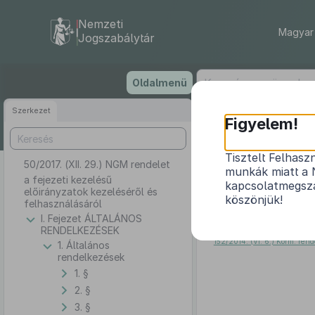
Nemzeti
Magyar 
Jogszabálytár
Ugrás
Oldalmenü
a
tartalomra
Szerkezet
Figyelem!
Tisztelt Felhasz
50/2017. (XII. 29.) NGM rendelet
a fejez
munkák miatt a 
a fejezeti kezelésű
kapcsolatmegsza
előirányzatok kezeléséről és
köszönjük!
felhasználásáról
I. Fejezet ÁLTALÁNOS
Az államháztartásról szól
RENDELKEZÉSEK
végrehajtásáról szóló
368/201
152/2014. (VI. 6.) Korm. rend
1. Általános
rendelkezések
1. §
2. §
3. §