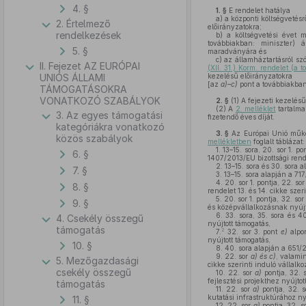
4. §
1. §
E rendelet hatálya
a)
a központi költségvetésr
2. Értelmező
előirányzatokra;
rendelkezések
b)
a költségvetési évet m
továbbiakban: miniszter) ál
5. §
maradványára és
c)
az államháztartásról sz
II. Fejezet AZ EURÓPAI
(XII. 31.) Korm. rendelet (a 
UNIÓS ÁLLAMI
kezelésű előirányzatokra
[az
a)–c)
pont a továbbiakban 
TÁMOGATÁSOKRA
VONATKOZÓ SZABÁLYOK
2. §
(1)
A fejezeti kezelés
(2)
A
2. melléklet
tartalma
3. Az egyes támogatási
fizetendő éves díját.
kategóriákra vonatkozó
3. §
Az Európai Unió működ
közös szabályok
mellékletben
foglalt táblázat:
1.
13–15. sora, 20. sor 1. po
6. §
1407/2013/EU bizottsági rend
2.
13–15. sora és 30. sora 
7. §
3.
13–15. sora alapján a 71
4.
20. sor 1. pontja, 22. so
8. §
rendelet 13. és 14. cikke szer
5.
20. sor 1. pontja, 32. sor
9. §
és középvállalkozásnak nyújt
6.
33. sora, 35. sora és 4
4. Csekély összegű
nyújtott támogatás,
támogatás
2
7.
32. sor 3. pont
e)
alpon
nyújtott támogatás,
10. §
8.
40. sora alapján a 651/2
9.
22. sor
a) és c)
, valami
5. Mezőgazdasági
cikke szerinti induló vállalk
csekély összegű
10.
22. sor
a)
pontja, 32. 
fejlesztési projekthez nyújtot
támogatás
11.
22. sor
a)
pontja, 32. s
kutatási infrastruktúrához ny
11. §
12.
22. sor
a)
pontja, 32. s