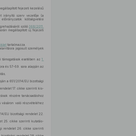
gállapított fejezeti kezelésű
t irányító szerv vezetője (a
 előirányzatok költségvetési
grehajtásáról szóló
368/2011.
orán megállapított új fejezeti
éklet
tartalmazza.
alanításra jogosult személyek
mi támogatások esetében az
1.
sora és 57–59. sora alapján az
tás,
lapján a 651/2014/EU bizottsági
endelet 17. cikke szerinti kis-
kozások részére tanácsadáshoz
ás vásáron való részvételéhez
014/EU bizottsági rendelet 22.
t 25. cikke szerinti kutatás-
i rendelet 26. cikke szerinti
bizottsági rendelet 28. cikke