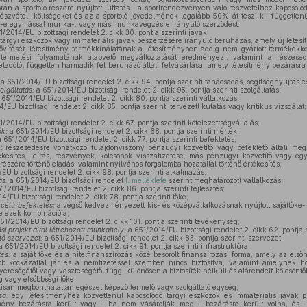
rán a sportoló részére nyújtott juttatás – a sportrendezvényen való részvételhez kapcsolód
észvételi költségeket és az a sportoló jövedelmének legalább 50%-át teszi ki, függetlenül
tött-e egymással munka-, vagy más, munkavégzésre irányuló szerződést;
/2014/EU bizottsági rendelet 2. cikk 30. pontja szerinti javak;
tárgyi eszközök vagy immateriális javak beszerzésére irányuló beruházás, amely új létesí
ővítését, létesítmény termékkínálatának a létesítményben addig nem gyártott termékekkel
 termelési folyamatának alapvető megváltoztatását eredményezi, valamint a részesed
ladótól független harmadik fél beruházó általi felvásárlása, amely létesítmény bezárásra
a 651/2014/EU bizottsági rendelet 2. cikk 94. pontja szerinti tanácsadás, segítségnyújtás é
olgáltatás:
a 651/2014/EU bizottsági rendelet 2. cikk 95. pontja szerinti szolgáltatás;
651/2014/EU bizottsági rendelet 2. cikk 80. pontja szerinti vállalkozás;
/EU bizottsági rendelet 2. cikk 85. pontja szerinti tervezett kutatás vagy kritikus vizsgálat;
/2014/EU bizottsági rendelet 2. cikk 67. pontja szerinti kötelezettségvállalás;
ék:
a 651/2014/EU bizottsági rendelet 2. cikk 68. pontja szerinti mérték;
 651/2014/EU bizottsági rendelet 2. cikk 77. pontja szerinti befektetés;
t részesedésre vonatkozó tulajdonviszony pénzügyi közvetítő vagy befektető általi meg
kesítés, leírás, részvények, kölcsönök visszafizetése, más pénzügyi közvetítő vagy egy
szére történő eladás, valamint nyilvános forgalomba hozatallal történő értékesítés;
U bizottsági rendelet 2. cikk 98. pontja szerinti alkalmazás;
ás:
a 651/2014/EU bizottsági rendelet
I. melléklete
szerint meghatározott vállalkozás;
1/2014/EU bizottsági rendelet 2. cikk 86. pontja szerinti fejlesztés;
4/EU bizottsági rendelet 2. cikk 78. pontja szerinti tőke;
 célú befektetés:
a végső kedvezményezett kis- és középvállalkozásnak nyújtott sajáttőke- 
ve ezek kombinációja;
51/2014/EU bizottsági rendelet 2. cikk 101. pontja szerinti tevékenység;
i projekt által létrehozott munkahely:
a 651/2014/EU bizottsági rendelet 2. cikk 62. pontja
tő szervezet:
a 651/2014/EU bizottsági rendelet 2. cikk 83. pontja szerinti szervezet;
 651/2014/EU bizottsági rendelet 2. cikk 91. pontja szerinti infrastruktúra;
tés:
a saját tőke és a hitelfinanszírozás közé besorolt finanszírozási forma, amely az első
bb kockázattal jár és a nemfizetéssel szemben nincs biztosítva, valamint amelynek 
yereségétől vagy veszteségétől függ, különösen a biztosíték nélküli és alárendelt kölcsönt
ág vagy elsőbbségi tőke;
isan megbonthatatlan egészet képező termelő vagy szolgáltató egység;
sa:
egy létesítményhez közvetlenül kapcsolódó tárgyi eszközök és immateriális javak piac
mény bezárásra került vagy – ha nem vásárolják meg – bezárásra került volna, és 