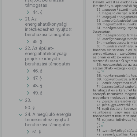
kisvállalkozást az eladónak 
támogatás
létesítmény tulajdonosától fü
56.
magasan képzett munk
44. §
57.
megújuló energia:
a 651
58.
megújuló energiaforrás
21. Az
59.
megvalósíthatósági tan
energiahatékonysági
60.
megváltozott munkaké
61.
mezőgazdasági ágazat
intézkedéshez nyújtott
összessége;
beruházási támogatás
62.
mezőgazdasági termék
63.
mezőgazdasági termék 
45. §
64.
mezőgazdasági termék
65.
működési eredmény:
a
22. Az épület-
hasznos élettartama alatt di
energiahatékonysági
anyagköltséggel, szerződéses 
az olyan értékcsökkenési és 
projektre irányuló
diszkontált észszerű nyeres
beruházási támogatás
66.
nagyberuházás:
az az
elszámolható költségek össze
46. §
10
67.
68.
nagykereskedelmi hoz
47. §
69.
nagyvállalkozás:
a 651/
70.
nehéz helyzetben lévő 
48. §
71.
összeszámítási szabály
beruházást és a kérelmet be
49. §
szereplő beruházás megkezd
megyében megkezdett, region
23.
72.
passzív szélessávú infr
73.
pénzügyi közvetítő:
a 65
50. §
74.
saját forrás:
a kedvezmé
vállalkozásai vagy más sze
24. A megújuló energia
finanszírozást nem tartalmazó
termeléséhez nyújtott
75.
súlyosan hátrányos hel
11
76.
beruházási támogatás
12
77.
78.
személyi jellegű ráfordí
51. §
79.
személyszállítási közs