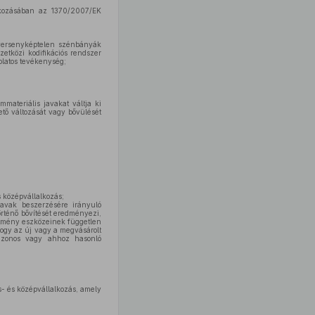
atkozásában az 1370/2007/EK
 versenyképtelen szénbányák
zetközi kodifikációs rendszer
olatos tevékenység;
materiális javakat váltja ki
vető változását vagy bővülését
s középvállalkozás;
avak beszerzésére irányuló
rténő bővítését eredményezi,
ítmény eszközeinek független
hogy az új vagy a megvásárolt
azonos vagy ahhoz hasonló
s- és középvállalkozás, amely