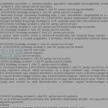
;
szolgáltatási szerződés:
a személyszállítási ágazathoz kapcsolódó közszolgáltatás von
 rendelet 2. cikk
i)
pontja szerinti szerződés;
és:
a 651/2014/EU bizottsági rendelet 2. cikk 63. pontja szerinti együttműködés;
 651/2014/EU bizottsági rendelet 2. cikk 96. pontja szerinti innováció;
Nemzetek Európai Gazdasági Bizottsága által a szén tekintetében megállapított és a
ámogatásról szóló, 2010. december 10-i 2010/787/EU tanácsi határozatban pontosított nem
közepes minőségű és gyenge minőségű A. és B. csoportba sorolt szén kitermelésével kapcs
51/2014/EU bizottsági rendelet 2. cikk 121. pontja szerinti terület;
/EU bizottsági rendelet 2. cikk 123. pontja szerinti tevékenység vagy mulasztás;
EU bizottsági rendelet 2. cikk 125. pontja szerinti személy;
651/2014/EU bizottsági rendelet 2. cikk 122. pontja szerinti elv;
ló eszköz:
olyan eszköz, amely a kedvezményezett által már használt tárgyi eszközt, im
lőállított termék, a nyújtott szolgáltatás, a termelési, illetve a szolgáltatási folyamat alap
51/2014/EU bizottsági rendelet 2. cikk 44. pontja szerinti ipar;
ek:
a 651/2014/EU bizottsági rendelet 2. cikk 89. pontja szerinti feltétel;
z
Atr. 2. § 15. pontja
szerinti intenzitás;
z
Atr. 2. § 16. pontja
szerinti program;
Atr. 2. § 19. pontja
szerinti tartalom;
4/EU bizottsági rendelet 2. cikk 29. pontja szerinti eszköz;
14/EU bizottsági rendelet 2. cikk 74. pontja szerinti juttatás;
EU bizottsági rendelet 2. cikk 70. pontja szerinti juttatás;
is- és középvállalkozás:
a 651/2014/EU bizottsági rendelet 2. cikk 76. pontja szerinti kis- é
nység végzésére irányuló induló beruházás:
az a tárgyi eszközök vagy immateriális j
mény létrehozatalát vagy meglévő létesítmény tevékenységének olyan új tevékenységgel tö
n végzett tevékenységgel azonos vagy hasonló tevékenységnek, valamint az olyan létes
 felvásárlása is, amely létesítmény bezárásra került vagy bezárásra került volna, feltéve, 
kenység nem minősül az adott létesítményben a korábban végzett tevékenységgel 
2014/EU bizottsági rendelet 2. cikk 102. pontja szerinti szabvány;
tt:
az az első kockázatfinanszírozási célú befektetés időpontjában tőzsdén nem jegyzett ki
 legalább egyikének:
működik,
esítéstől számítva kevesebb, mint 7 éve működik valamely piacon, vagy