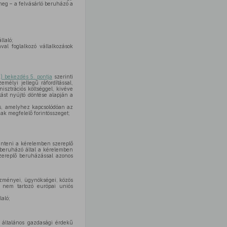
meg – a felvásárló beruházó a
llaló;
al foglalkozó vállalkozások
4) bekezdés 5. pontja
szerinti
mélyi jellegű ráfordítással,
nisztrációs költséggel, kivéve
ást nyújtó döntése alapján a
s, amelyhez kapcsolódóan az
ak megfelelő forintösszeget;
inteni a kérelemben szereplő
 beruházó által a kérelemben
zereplő beruházással azonos
tézményei, ügynökségei, közös
e nem tartozó európai uniós
laló;
 általános gazdasági érdekű