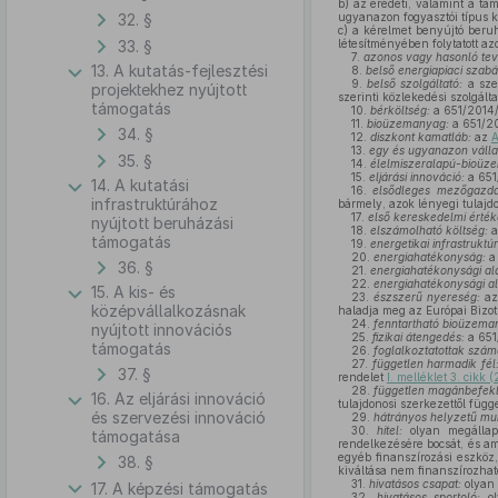
b)
az eredeti, valamint a tám
32. §
ugyanazon fogyasztói típus ke
c)
a kérelmet benyújtó beruhá
33. §
létesítményében folytatott 
7.
azonos vagy hasonló te
13. A kutatás-fejlesztési
8.
belső energiapiaci szab
9.
belső szolgáltató:
a szem
projektekhez nyújtott
szerinti közlekedési szolgálta
támogatás
10.
bérköltség:
a 651/2014/E
11.
bioüzemanyag:
a 651/20
34. §
12.
diszkont kamatláb:
az
A
13.
egy és ugyanazon válla
35. §
14.
élelmiszeralapú-bioüz
15.
eljárási innováció:
a 651/
14. A kutatási
16.
elsődleges mezőgazda
infrastruktúrához
bármely, azok lényegi tulajd
17.
első kereskedelmi értéke
nyújtott beruházási
18.
elszámolható költség:
a
támogatás
19.
energetikai infrastruktúr
20.
energiahatékonyság:
a 
36. §
21.
energiahatékonysági al
22.
energiahatékonysági al
15. A kis- és
23.
észszerű nyereség:
az
középvállalkozásnak
haladja meg az Európai Bizott
24.
fenntartható bioüzema
nyújtott innovációs
25.
fizikai átengedés:
a 651/
támogatás
26.
foglalkoztatottak szá
27.
független harmadik fél
37. §
rendelet
I. melléklet 3. cikk
28.
független magánbefekt
16. Az eljárási innováció
tulajdonosi szerkezettől függ
és szervezési innováció
29.
hátrányos helyzetű mu
30.
hitel:
olyan megállapo
támogatása
rendelkezésére bocsát, és am
egyéb finanszírozási eszköz
38. §
kiváltása nem finanszírozhat
31.
hivatásos csapat:
olyan 
17. A képzési támogatás
32.
hivatásos sportoló:
ol