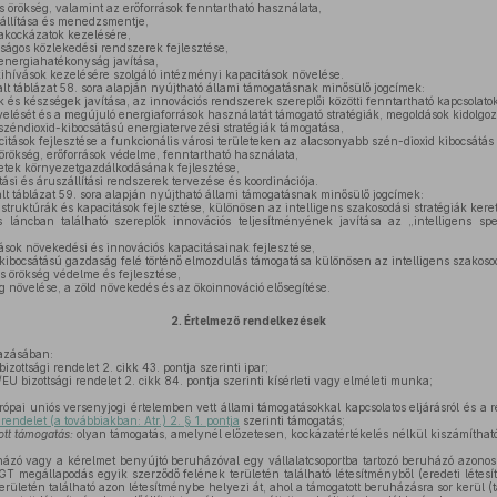
s örökség, valamint az erőforrások fenntartható használata,
eállítása és menedzsmentje,
fakockázatok kezelésére,
ságos közlekedési rendszerek fejlesztése,
energiahatékonyság javítása,
kihívások kezelésére szolgáló intézményi kapacitások növelése.
alt táblázat 58. sora alapján nyújtható állami támogatásnak minősülő jogcímek:
 és készségek javítása, az innovációs rendszerek szereplői közötti fenntartható kapcsolatok
lését és a megújuló energiaforrások használatát támogató stratégiák, megoldások kidolgoz
 széndioxid-kibocsátású energiatervezési stratégiák támogatása,
citások fejlesztése a funkcionális városi területeken az alacsonyabb szén-dioxid kibocsátá
 örökség, erőforrások védelme, fenntartható használata,
letek környezetgazdálkodásának fejlesztése,
ási és áruszállítási rendszerek tervezése és koordinációja.
lt táblázat 59. sora alapján nyújtható állami támogatásnak minősülő jogcímek:
 struktúrák és kapacitások fejlesztése, különösen az intelligens szakosodási stratégiák kere
 láncban található szereplők innovációs teljesítményének javítása az „intelligens spe
ások növekedési és innovációs kapacitásainak fejlesztése,
ibocsátású gazdaság felé történő elmozdulás támogatása különösen az intelligens szakosod
is örökség védelme és fejlesztése,
 növelése, a zöld növekedés és az ökoinnováció elősegítése.
2.
Értelmező rendelkezések
azásában:
zottsági rendelet 2. cikk 43. pontja szerinti ipar;
U bizottsági rendelet 2. cikk 84. pontja szerinti kísérleti vagy elméleti munka;
ópai uniós versenyjogi értelemben vett állami támogatásokkal kapcsolatos eljárásról és a r
 rendelet (a továbbiakban: Atr.) 2. § 1. pontja
szerinti támogatás;
ott támogatás:
olyan támogatás, amelynél előzetesen, kockázatértékelés nélkül kiszámítható
ázó vagy a kérelmet benyújtó beruházóval egy vállalatcsoportba tartozó beruházó azono
T megállapodás egyik szerződő felének területén található létesítményből (eredeti léte
rületén található azon létesítménybe helyezi át, ahol a támogatott beruházásra sor kerül (t