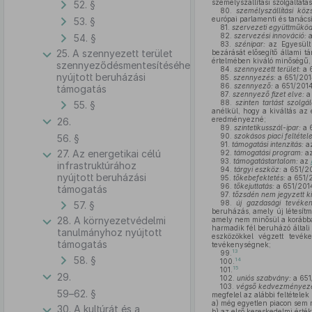
személyszállítási szolgáltatás
52. §
80.
személyszállítási köz
európai parlamenti és tanácsi
53. §
81.
szervezeti együttműköd
82.
szervezési innováció:
a
54. §
83.
szénipar:
az Egyesült 
25. A szennyezett terület
bezárását elősegítő állami t
értelmében kiváló minőségű, 
szennyeződésmentesítéséhez
84.
szennyezett terület:
a 6
nyújtott beruházási
85.
szennyezés:
a 651/2014
86.
szennyező:
a 651/2014/
támogatás
87.
szennyező fizet elve:
a 
88.
szinten tartást szolgá
55. §
anélkül, hogy a kiváltás az e
eredményezné;
26.
89.
szintetikusszál-ipar:
a 6
90.
szokásos piaci feltétel
56. §
91.
támogatási intenzitás:
a
27. Az energetikai célú
92.
támogatási program:
a
93.
támogatástartalom:
az
infrastruktúrához
94.
tárgyi eszköz:
a 651/201
nyújtott beruházási
95.
tőkebefektetés:
a 651/20
96.
tőkejuttatás:
a 651/2014/
támogatás
97.
tőzsdén nem jegyzett k
98.
új gazdasági tevéke
57. §
beruházás, amely új létesít
28. A környezetvédelmi
amely nem minősül a korábba
harmadik fél beruházó általi
tanulmányhoz nyújtott
eszközökkel végzett tevé
támogatás
tevékenységnek;
13
99.
58. §
14
100.
15
101.
29.
102.
uniós szabvány:
a 651/
103.
végső kedvezményeze
59–62. §
megfelel az alábbi feltételek
a)
még egyetlen piacon sem 
30. A kultúrát és a
b)
az első kereskedelmi érték