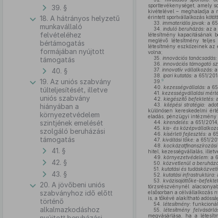
sporttevékenységet, amely so
39. §
kivételével – meghaladja a r
18. A hátrányos helyzetű
érintett sportvállalkozás kö
33.
immateriális javak:
a 651
munkavállaló
34.
induló beruházás:
az a 
felvételéhez
létesítmény kapacitásának b
meglévő létesítmény teljes
bértámogatás
létesítmény eszközeinek az e
formájában nyújtott
volna;
35.
innovációs tanácsadás:
támogatás
36.
innovációs támogató sz
40. §
37.
innovatív vállalkozás:
a 
38.
ipari kutatás:
a 651/2014
19. Az uniós szabvány
9
39.
40.
kezességvállalás:
a 651
túlteljesítését, illetve
41.
kezességvállalási mért
uniós szabvány
42.
kiegészítő befektetés:
a
43.
kilépési stratégia:
adot
hiányában a
különösen kereskedelmi érté
környezetvédelem
eladás, pénzügyi intézmény ré
szintjének emelését
44.
kirendelés:
a 651/2014/E
45.
kis- és középvállalkoz
szolgáló beruházási
46.
kísérleti fejlesztés:
a 65
támogatás
47.
kiváltási tőke:
a 651/201
48.
kockázatfinanszírozási
41. §
hitel, kezességvállalás, illet
49.
környezetvédelem:
a 6
42. §
50.
közvetlenül a beruházás
51.
kutatási és tudásközvetí
43. §
52.
kutatási infrastruktúra:
a
53.
kvázisajáttőke-befekte
20. A jövőbeni uniós
törzsrészvénynél alacsonya
szabványhoz idő előtt
elsősorban a célvállalkozás n
is, a tőkévé alakítható adóss
történő
54.
létesítmény:
funkcionál
alkalmazkodáshoz
55.
létesítmény felvásárlá
megvásárlása, ha a létesít
nyújtott beruházási