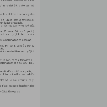
i rendelet 29. cikke szerinti
ók felvételéhez bértámogatás
a az uniós környezetvédelmi
ruházási támogatás,
i uniós szabványhoz idő előtt
a, 35. sora, 36. sor 3. pont
i)
ésekhez nyújtott beruházási
nyuló beruházási támogatás,
tja, 36. sor 3. pont
j)
alpontja
tás,
ződésmentesítéséhez nyújtott
ányuló beruházási támogatás,
tt beruházáshoz a 651/2014/EU
rzését előmozdító támogatás,
ultifunkcionális szabadidős
let 56. cikke szerinti helyi
ítási közszolgáltatásért járó
yújtott támogatás