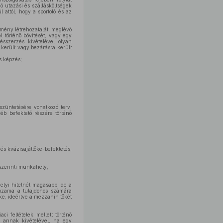
ó utazási és szállásköltségek
 attól, hogy a sportoló és az
tmény létrehozatalát, meglévő
 történő bővítését, vagy egy
ésszerzés kivételével olyan
 került vagy bezárásra került
s képzés;
szüntetésére vonatkozó terv,
éb befektető részére történő
és kvázisajáttőke-befektetés,
 szerinti munkahely;
helyi hitelnél magasabb, de a
hozama a tulajdonos számára
őke, ideértve a mezzanin tőkét
i feltételek mellett történő
– annak kivételével, ha egy