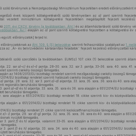
ől szóló törvénynek a Nemzetgazdasági Minisztérium fejezetében eredeti előirányzatként me
egelőző évek központi költségvetéséről szóló törvényeiben az
a)
pont szerinti fejezete
tal vezetett minisztérium költségvetési fejezetében megállapított fejezeti kezelésű
óló
2011. évi CXCV. törvény (a továbbiakban: Áht.)
és az államháztartásról szóló törvény vé
továbbiakban: Ávr.)
alapján az
a)
pont szerinti költségvetési fejezetben a költségvetési év s
együtt: előirányzatok] terjed ki.
ű előirányzatoknak az
Áht. 109. § (5) bekezdése
szerinti felhasználási szabályait az
1. mell
zza az „Ár- és belvízvédelmi kártalanítási feladatok” fejezeti kezelésű előirányzatból kárt
éséről szóló szerződés (a továbbiakban: EUMSz) 107. cikk (1) bekezdése szerinti álla
ntja, 22. sor
a)–c)
és
e)–i)
pontja, 28–30. sora, 32. sor 3. pontja, 33–36. sora, 40. sora, 41. 
elet szerinti csekély összegű támogatás,
alapján az 1408/2013/EU bizottsági rendelet szerinti mezőgazdasági csekély összegű támoga
7/2014/EU bizottsági rendelet szerinti halászati csekély összegű támogatás,
r
a)
pontja, 28. sora, 32. sor 3. pont
a)–d)
alpontja, 33. sora, 35. sora, 36. sora és 40. sora a
inti regionális beruházási támogatás,
 3. pont
a)–d)
és
h)
alpontja, 33. sora, 35. sora és 36. sora alapján a 651/2014/EU bizottsági r
ott beruházási támogatás,
0. sora alapján a 651/2014/EU bizottsági rendelet 18. cikke szerinti kis- és középvállal
tja alapján a 651/2014/EU bizottsági rendelet 19. cikke szerinti kis- és középvállalkoz
014/EU bizottsági rendelet 21. cikke szerinti kockázatfinanszírozási támogatás,
nt
e)– i)
pontja, 29. sor
d)–g)
pontja, 32. sora, 35. sora, 36. sora és 40. sora alapján a 651/2
ozásnak nyújtott támogatás,
sor 3. pont
f)
és
h)
alpontja, valamint 33–35. sora alapján a 651/2014/EU bizottsági rendele
t támogatás,
or 3. pont
f)
és
h)
alpontja, 33. sora, 34. sora és 40. sora alapján a 651/2014/EU bizottság
újtott beruházási támogatás,
or 3. pont
e)–h)
alpontja, 33-35. sora és 36. sor 3. pont
e)–h)
alpontja alapján a 651/2014/EU 