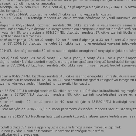
ozásnak nyújtott innovációs támogatás,
alpontja, 34–35. sora és 36. sor 3. pont
d), f)
és
g)
alpontja alapján a 651/2014/EU bizottság
ciós támogatás,
pján a 651/2014/EU bizottsági rendelet 31. cikke szerinti képzési támogatás,
ján a 651/2014/EU bizottsági rendelet 32. cikke szerinti hátrányos helyzetű munkavállal
s,
lapján a 651/2014/EU bizottsági rendelet 36. cikke szerinti, a vállalkozások számár
illetve uniós szabvány hiányában a környezetvédelem szintjének emelését lehetővé tevő be
, valamint 35. sora alapján a 651/2014/EU bizottsági rendelet 37. cikke szerinti jövőben
jtott beruházási támogatás,
sor
a)
és
b)
pontja, 28. sor
b)
pontja, 32. sor 3. pont
i)
alpontja, a 33. sor 3. pont
k)
alpontj
án a 651/2014/EU bizottsági rendelet 38. cikke szerinti energiahatékonysági intézked
2014/EU bizottsági rendelet 39. cikke szerinti épület-energiahatékonysági projektekre irá
. sor
a)
és
b)
pontja, 28. sor
c)
pontja, 32. sor 3. pont
j)
alpontja, és 33. sor 3. pont
l)
alpon
sági rendelet 41. cikke szerinti megújuló energia támogatására irányuló beruházási támoga
pján a 651/2014/EU bizottsági rendelet 45. cikke szerinti szennyezett terület szennye
apján a 651/2014/EU bizottsági rendelet 48. cikke szerinti energetikai infrastruktúrára ir
 közvetlenül kapcsolódó 10–12., 16. és 24. pont szerinti támogatási kategóriával támogato
e szerinti környezetvédelmi tanulmányhoz nyújtott támogatás,
n a 651/2014/EU bizottsági rendelet 53. cikke szerinti kultúrát és a kulturális örökség megő
pján a 651/2014/EU bizottsági rendelet 55. cikk szerinti sportlétesítményekre és m
gatás,
2. sor
c)
pontja, 29. sor
b)
pontja és 40. sora alapján a 651/2014/EU bizottsági rende
ogatás,
. sora alapján az 1370/2007/EK európai parlamenti és tanácsi rendelet szerinti személyszáll
apján a 2012/21/EU bizottsági határozat szerinti közszolgáltatásért járó ellentételezéshez n
foglalt táblázat 57. sora alapján nyújtható állami támogatásnak minősülő jogcímek:
leinek javítása, üzleti és társadalmi innovációs készségek fejlesztése,
dálkodás és árvízvédelem,