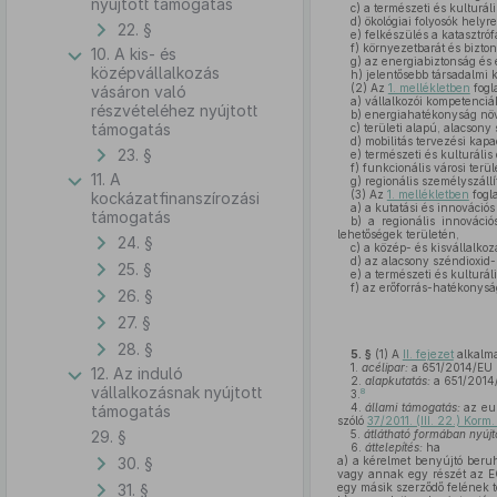
nyújtott támogatás
c)
a természeti és kulturáli
d)
ökológiai folyosók helyr
22. §
e)
felkészülés a katasztró
f)
környezetbarát és bizton
10. A kis- és
g)
az energiabiztonság és 
középvállalkozás
h)
jelentősebb társadalmi 
(2)
Az
1. mellékletben
fogl
vásáron való
a)
vállalkozói kompetenciák
részvételéhez nyújtott
b)
energiahatékonyság növe
támogatás
c)
területi alapú, alacsony
d)
mobilitás tervezési kapa
23. §
e)
természeti és kulturális
f)
funkcionális városi terü
11. A
g)
regionális személyszállít
(3)
Az
1. mellékletben
fogla
kockázatfinanszírozási
a)
a kutatási és innovációs
támogatás
b)
a regionális innovációs
lehetőségek területén,
24. §
c)
a közép- és kisvállalkoz
d)
az alacsony széndioxid-k
25. §
e)
a természeti és kulturál
f)
az erőforrás-hatékonyság
26. §
27. §
28. §
5. §
(1)
A
II. fejezet
alkalm
1.
acélipar:
a 651/2014/EU bi
12. Az induló
2.
alapkutatás:
a 651/2014/E
vállalkozásnak nyújtott
8
3.
4.
állami támogatás:
az eur
támogatás
szóló
37/2011. (III. 22.) Korm.
29. §
5.
átlátható formában nyújt
6.
áttelepítés:
ha
30. §
a)
a kérelmet benyújtó beruh
vagy annak egy részét az EG
31. §
egy másik szerződő felének te