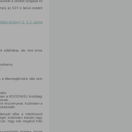
azokat a célokat szolgálja és
mely az EGT-n belüli eredeti
ítási törvény) 2. § 3. pontja
k előállítása, ide nem értve
tesítmény;
;
 a tőkemegtérülési ráta nem
edés;
ban a 651/2014/EU bizottsági
zásnak;
nem részvényese, különösen a
kockázatát;
ozott időre a hitelfelvevő
zeget, különösen kölcsön vagy
zzal, hogy már meglévő hitel
szolgáltatás fejében folytat