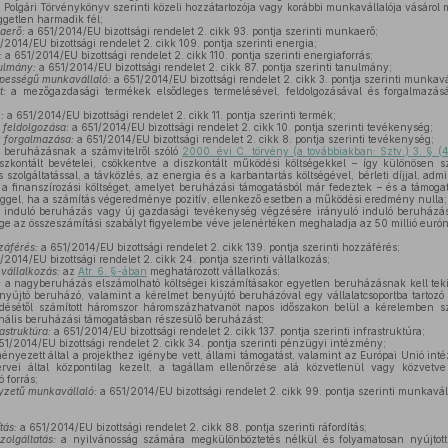
a Polgári Törvénykönyv szerinti közeli hozzátartozója vagy korábbi munkavállalója vásárol 
ggetlen harmadik fél;
aerő:
a 651/2014/EU bizottsági rendelet 2. cikk 93. pontja szerinti munkaerő;
/2014/EU bizottsági rendelet 2. cikk 109. pontja szerinti energia;
:
a 651/2014/EU bizottsági rendelet 2. cikk 110. pontja szerinti energiaforrás;
ulmány:
a 651/2014/EU bizottsági rendelet 2. cikk 87. pontja szerinti tanulmány;
pességű munkavállaló:
a 651/2014/EU bizottsági rendelet 2. cikk 3. pontja szerinti munkavá
:
a mezőgazdasági termékek elsődleges termelésével, feldolgozásával és forgalmazásáv
:
a 651/2014/EU bizottsági rendelet 2. cikk 11. pontja szerinti termék;
feldolgozása:
a 651/2014/EU bizottsági rendelet 2. cikk 10. pontja szerinti tevékenység;
 forgalmazása:
a 651/2014/EU bizottsági rendelet 2. cikk 8. pontja szerinti tevékenység;
 beruházásnak a számvitelről szóló
2000. évi C. törvény (a továbbiakban: Sztv.) 3. § (
szkontált bevételei, csökkentve a diszkontált működési költségekkel – így különösen sze
szolgáltatással, a távközlés, az energia és a karbantartás költségével, bérleti díjjal, admi
a finanszírozási költséget, amelyet beruházási támogatásból már fedeztek – és a támogat
éggel, ha a számítás végeredménye pozitív, ellenkező esetben a működési eredmény nulla;
 induló beruházás vagy új gazdasági tevékenység végzésére irányuló induló beruházá
ge az összeszámítási szabályt figyelembe véve jelenértéken meghaladja az 50 millió eurón
záférés:
a 651/2014/EU bizottsági rendelet 2. cikk 139. pontja szerinti hozzáférés;
2014/EU bizottsági rendelet 2. cikk 24. pontja szerinti vállalkozás;
vállalkozás:
az
Atr. 6. §-ában
meghatározott vállalkozás;
:
a nagyberuházás elszámolható költségei kiszámításakor egyetlen beruházásnak kell tek
nyújtó beruházó, valamint a kérelmet benyújtó beruházóval egy vállalatcsoportba tartozó
ésétől számított háromszor háromszázhatvanöt napos időszakon belül a kérelemben s
ális beruházási támogatásban részesülő beruházást;
astruktúra:
a 651/2014/EU bizottsági rendelet 2. cikk 137. pontja szerinti infrastruktúra;
1/2014/EU bizottsági rendelet 2. cikk 34. pontja szerinti pénzügyi intézmény;
nyezett által a projekthez igénybe vett, állami támogatást, valamint az Európai Unió in
rvei által központilag kezelt, a tagállam ellenőrzése alá közvetlenül vagy közvetv
 forrás;
yzetű munkavállaló:
a 651/2014/EU bizottsági rendelet 2. cikk 99. pontja szerinti munkavál
tás:
a 651/2014/EU bizottsági rendelet 2. cikk 88. pontja szerinti ráfordítás;
zolgáltatás:
a nyilvánosság számára megkülönböztetés nélkül és folyamatosan nyújtott