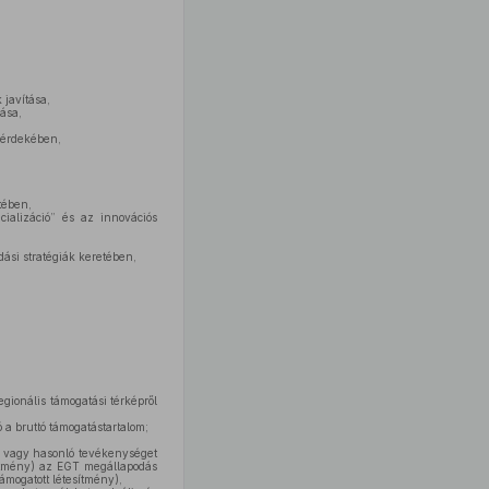
 javítása,
ása,
s érdekében,
tében,
cializáció” és az innovációs
ási stratégiák keretében,
egionális támogatási térképről
 a bruttó támogatástartalom;
s vagy hasonló tevékenységet
sítmény) az EGT megállapodás
ámogatott létesítmény),