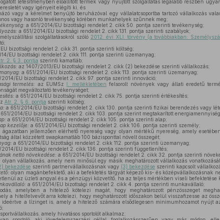
ogatott létesítményben előállított termék vagy nyújtott szolgáltatás legalább részben ugyan
resletét vagy igényeit elégíti ki, és
zó vagy a kérelmet benyújtó beruházóval egy vállalatcsoportba tartozó vállalkozás vala
azonos vagy hasonló tevékenység körében munkahelyek szűnnek meg;
vékenység:
a 651/2014/EU bizottsági rendelet 2. cikk 50. pontja szerinti tevékenység;
ályozás:
a 651/2014/EU bizottsági rendelet 2. cikk 131. pontja szerinti szabályok;
élyszállítási szolgáltatásokról szóló
2012. évi XLI. törvény (a továbbiakban: Személyszáll
tó;
U bizottsági rendelet 2. cikk 31. pontja szerinti költség;
14/EU bizottsági rendelet 2. cikk 111. pontja szerinti üzemanyag;
tr. 2. § 3. pontja
szerinti kamatláb;
lkozás:
az 1407/2013/EU bizottsági rendelet 2. cikk (2) bekezdése szerinti vállalkozás;
emanyag:
a 651/2014/EU bizottsági rendelet 2. cikk 113. pontja szerinti üzemanyag;
2014/EU bizottsági rendelet 2. cikk 97. pontja szerinti innováció;
sági termelés:
az EUMSz
I. mellékletében
felsorolt növények vagy állati eredetű termé
onságát megváltoztató tevékenységet;
sítés:
a 651/2014/EU bizottsági rendelet 2. cikk 75. pontja szerinti értékesítés;
z
Atr. 2. § 6. pontja
szerinti költség;
a:
a 651/2014/EU bizottsági rendelet 2. cikk 130. pontja szerinti fizikai berendezés vagy lé
651/2014/EU bizottsági rendelet 2. cikk 103. pontja szerint megtakarított energiamennyiség
ap:
a 651/2014/EU bizottsági rendelet 2. cikk 105. pontja szerinti alap;
ap kezelője:
a 651/2014/EU bizottsági rendelet 2. cikk 106. pontja szerinti személy;
 ágazatban jellemzően elérhető nyereség vagy olyan mértékű nyereség, amely esetében
ság által közzétett swapkamatláb 100 bázisponttal növelt összegét;
nyag:
a 651/2014/EU bizottsági rendelet 2. cikk 112. pontja szerinti üzemanyag;
2014/EU bizottsági rendelet 2. cikk 136. pontja szerinti függetlenítés;
mának nettó növekedése:
a 651/2014/EU bizottsági rendelet 2. cikk 32. pontja szerinti növek
:
olyan vállalkozás, amely nem minősül egy másik meghatározott vállalkozás vonatkozásá
 (2) bekezdése
szerinti partnervállalkozásnak vagy
(3) bekezdése
szerinti kapcsolt vállalko
ető:
olyan magánbefektető, aki a befektetés tárgyát képező kis- és középvállalkozásnak 
etlenül az üzleti angyal és a pénzügyi közvetítő, ha az teljes mértékben viseli befektetése 
nkavállaló:
a 651/2014/EU bizottsági rendelet 2. cikk 4. pontja szerinti munkavállaló;
dás, amelyben a hitelező kötelezi magát, hogy meghatározott pénzösszeget meghatár
ely a hitelfelvevőt arra kötelezi, hogy meghatározott időszakon belül visszafizesse az öss
, ideértve a lízinget is, amely a hitelező számára elsődlegesen minimumhozamot nyújt a
ó;
sportvállalkozás, amely hivatásos sportolót alkalmaz;
yan sportoló, aki jövedelemszerzési céllal, foglalkozásszerűen vagy más módon, ellen