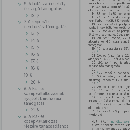
6. A halászati csekély
szerinti kis- és középvállalk
13.
32. sor 3. pont
d)
és
h)
összegű támogatás
eljárási és szervezési innová
14.
33. sora és 35. sora ala
12. §
15.
20. sor 1. pontja alap
formájában nyújtott támogatá
7. A regionális
16.
22. sor
a)–c)
pontja a
beruházási támogatás
szabványok túlteljesítését, 
17.
22. sor
a)
és
b)
pontja
13. §
történő alkalmazkodáshoz nyú
18.
20. sor 1. pontja, 22. 
14. §
alpontja és 40. sora alapj
támogatás,
15. §
19.
40. sora alapján a 651/
3
20.
16. §
21.
20. sor 1. pontja, a 22
alapján a 651/2014/EU bizott
17. §
22.
20. sor 1. pontja ala
beruházási támogatás,
18. §
4
23.
5
24.
22. sor
a)–c)
pontja al
19. §
25.
22. sor
a)–c)
pontjához
bizottsági rendelet 49. cikk
20. §
6
26.
27.
20. sor 1. pontja alapjá
8. A kis- és
28.
20. sor 1. pontja ala
középvállalkozásnak
létesítményekre nyújtott támo
7
29.
20. sor 1. pontja, 2
nyújtott beruházási
infrastruktúrára irányuló tám
támogatás
30.
22. sor
c)
pontja és 34
ellentételezés,
21. §
31.
22. sor
c)
és
f)
pontja al
nyújtható.
9. A kis- és
középvállalkozás
4. §
(1)
Az
1. mellékletben
a)
az innováció keretfeltéte
részére tanácsadáshoz
b)
transznacionális vízgaz