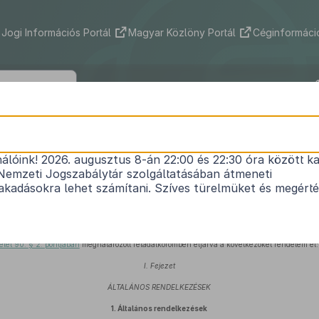
Jogi Információs Portál
Magyar Közlöny Portál
Céginformáció
50/2017. (XII. 29.) NGM rendelet
nálóink! 2026. augusztus 8-án 22:00 és 22:30 óra között ka
eti kezelésű előirányzatok kezeléséről és felhaszn
Nemzeti Jogszabálytár szolgáltatásában átmeneti
Hatályos: 2018. 02. 07. – 2018. 10. 19.
kadásokra lehet számítani. Szíves türelmüket és megért
ó
2011. évi CXCV. törvény 109. § (5) bekezdésében
kapott felhatalmazás alapján, az áll
1. (XII. 31.) Korm. rendelet 1. melléklet I. pont 14. alpontjában
és a Kormány tagjainak fe
elet 90. § 2. pontjában
meghatározott feladatkörömben eljárva a következőket rendelem el:
I. Fejezet
ÁLTALÁNOS RENDELKEZÉSEK
1.
Általános rendelkezések