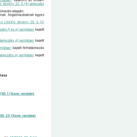
ntjában
, valamint az emberi
. törvény 32. § (4) bekezdés
almazás alapján,
nak, forgalmazásának egyes
vi LXXXIV. törvény 28. § (3)
ezdés
f)
és
g)
pontjában
kapott
) bekezdés
d)
pontjában
kapott
ntjában
kapott felhatalmazás
) bekezdés
a)
pontjában
kapott
tása
(XII. 1.) Korm. rendelet
XII. 23.) Korm. rendelet