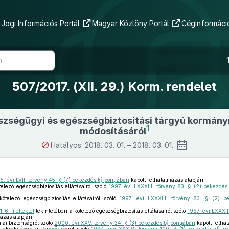
Jogi Információs Portál
Magyar Közlöny Portál
Céginformáció
507/2017. (XII. 29.) Korm. rendelet
szségügyi és egészségbiztosítási tárgyú kormány
1
módosításáról
Hatályos: 2018. 03. 01. – 2018. 03. 01.
5. évi LVII. törvény 45. § (7) bekezdés
k)
pontjában
kapott felhatalmazás alapján,
elező egészségbiztosítás ellátásairól szóló
1997. évi LXXXIII. törvény 83. § (2) bekezdé
,
ötelező egészségbiztosítás ellátásairól szóló
1997. évi LXXXIII. törvény 83. § (2) 
1–6. melléklet
tekintetében a kötelező egészségbiztosítás ellátásairól szóló
1997. évi LXXXII
azás alapján,
ai biztonságról szóló
2000. évi XXV. törvény 34. § (3) bekezdés
b)
pontjában
kapott felha