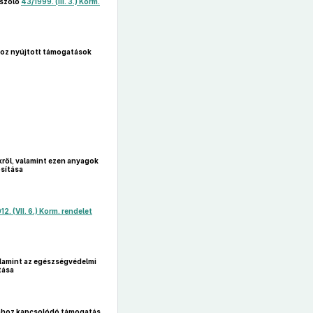
 szóló
43/1999. (III. 3.) Korm.
hoz nyújtott támogatások
kről, valamint ezen anyagok
sítása
12. (VII. 6.) Korm. rendelet
valamint az egészségvédelmi
tása
ahhoz kapcsolódó támogatás