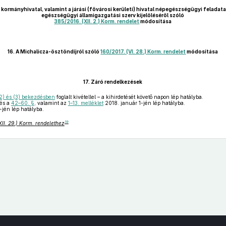
 kormányhivatal, valamint a járási (fővárosi kerületi) hivatal népegészségügyi feladatai
egészségügyi államigazgatási szerv kijelöléséről szóló
385/2016. (XII. 2.) Korm. rendelet
módosítása
16.
A Michalicza-ösztöndíjról szóló
160/2017. (VI. 28.) Korm. rendelet
módosítása
17.
Záró rendelkezések
2) és (3) bekezdésben
foglalt kivétellel – a kihirdetését követő napon lép hatályba.
és a
42–60. §
, valamint az
1–13. melléklet
2018. január 1-jén lép hatályba.
-jén lép hatályba.
19
XII. 29.) Korm. rendelethez