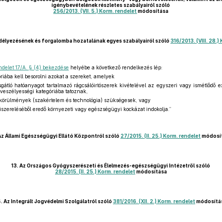
igénybevételének részletes szabályairól szóló
256/2013. (VII. 5.) Korm. rendelet
módosítása
délyezésének és forgalomba hozatalának egyes szabályairól szóló
316/2013. (VIII. 28.)
ndelet 17/A. § (4) bekezdése
helyébe a következő rendelkezés lép:
óriába kell besorolni azokat a szereket, amelyek
ló hatóanyagot tartalmazó rágcsálóirtószerek kivételével az egyszeri vagy ismétlődő expo
. veszélyességi kategóriába tatoznak,
s körülmények (szakértelem és technológia) szükségesek, vagy
szereléséből eredő környezeti vagy egészségügyi kockázat indokolja.”
Az Állami Egészségügyi Ellátó Központról szóló
27/2015. (II. 25.) Korm. rendelet
módosí
13.
Az Országos Gyógyszerészeti és Élelmezés-egészségügyi Intézetről szóló
28/2015. (II. 25.) Korm. rendelet
módosítása
.
Az Integrált Jogvédelmi Szolgálatról szóló
381/2016. (XII. 2.) Korm. rendelet
módosítá