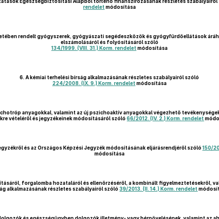
atások Egészségbiztosítási Alapból történő finanszírozásának részletes szabályairól
rendelet
módosítása
eretében rendelt gyógyszerek, gyógyászati segédeszközök és gyógyfürdőellátások árá
elszámolásáról és folyósításáról szóló
134/1999. (VIII. 31.) Korm. rendelet
módosítása
6.
A kémiai terhelési bírság alkalmazásának részletes szabályairól szóló
224/2008. (IX. 9.) Korm. rendelet
módosítása
ichotróp anyagokkal, valamint az új pszichoaktív anyagokkal végezhető tevékenysége
kre vételéről és jegyzékeinek módosításáról szóló
66/2012. (IV. 2.) Korm. rendelet
módo
gyzékről és az Országos Képzési Jegyzék módosításának eljárásrendjéről szóló
150/20
módosítása
ításáról, forgalomba hozataláról és ellenőrzéséről, a kombinált figyelmeztetésekről, 
ság alkalmazásának részletes szabályairól szóló
39/2013. (II. 14.) Korm. rendelet
módosí
dolgozók és egészségügyben dolgozók illetmény- vagy bérnövelésének, valamint az 