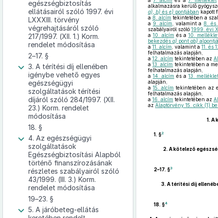
a
7. alcím
és a
7. melléklet
egészségbiztosítás
alkalmazásra kerülő gyógysze
ellátásairól szóló 1997. évi
a), b)
és
e)
pontjában
kapott 
a
8. alcím
tekintetében a sza
LXXXIII. törvény
a
9. alcím
, valamint a
8. és 
végrehajtásáról szóló
szabályairól szóló
1999. évi X
217/1997. (XII. 1.) Korm.
a
10. alcím
és a
10. mellékle
bekezdés
a)
pont
ab)
alpontj
rendelet módosítása
a
11. alcím
, valamint a
11. és 
felhatalmazás alapján,
2–17. §
a
12. alcím
tekintetében az
A
a
13. alcím
tekintetében a me
3. A térítési díj ellenében
felhatalmazás alapján,
igénybe vehető egyes
a
14. alcím
és a
13. mellékle
egészségügyi
alapján,
a
15. alcím
tekintetében az e
szolgáltatások térítési
felhatalmazás alapján,
díjáról szóló 284/1997. (XII.
a
16. alcím
tekintetében az
A
az
Alaptörvény 15. cikk (1) 
23.) Korm. rendelet
módosítása
1.
A 
18. §
2
1. §
4. Az egészségügyi
szolgáltatások
2.
A kötelező egészsé
Egészségbiztosítási Alapból
történő finanszírozásának
3
2–17. §
részletes szabályairól szóló
43/1999. (III. 3.) Korm.
3.
A térítési díj ellen
rendelet módosítása
19–23. §
4
18. §
5. A járóbeteg-ellátás
keretében rendelt