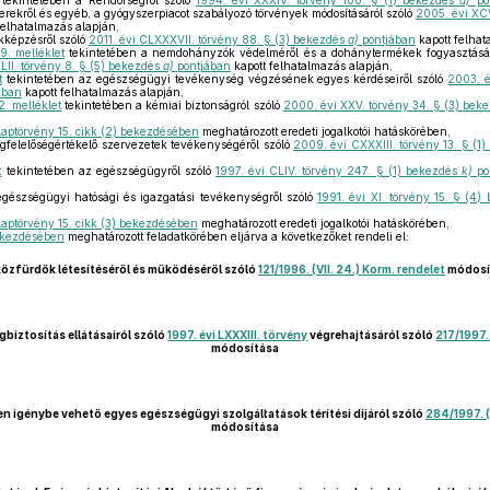
tekintetében a Rendőrségről szóló
1994. évi XXXIV. törvény 100. § (1) bekezdés
d)
po
rekről és egyéb, a gyógyszerpiacot szabályozó törvények módosításáról szóló
2005. évi XCV
felhatalmazás alapján,
kképzésről szóló
2011. évi CLXXXVII. törvény 88. § (3) bekezdés
a)
pontjában
kapott felhat
9. melléklet
tekintetében a nemdohányzók védelméről és a dohánytermékek fogyasztásá
LII. törvény 8. § (5) bekezdés
a)
pontjában
kapott felhatalmazás alapján,
t
tekintetében az egészségügyi tevékenység végzésének egyes kérdéseiről szóló
2003. é
ában
kapott felhatalmazás alapján,
12. melléklet
tekintetében a kémiai biztonságról szóló
2000. évi XXV. törvény 34. § (3) bek
laptörvény 15. cikk (2) bekezdésében
meghatározott eredeti jogalkotói hatáskörében,
gfelelőségértékelő szervezetek tevékenységéről szóló
2009. évi CXXXIII. törvény 13. § (1
t
tekintetében az egészségügyről szóló
1997. évi CLIV. törvény 247. § (1) bekezdés
k)
po
gészségügyi hatósági és igazgatási tevékenységről szóló
1991. évi XI. törvény 15. § (4
laptörvény 15. cikk (3) bekezdésében
meghatározott eredeti jogalkotói hatáskörében,
bekezdésében
meghatározott feladatkörében eljárva a következőket rendeli el:
közfürdők létesítéséről és működéséről szóló
121/1996. (VII. 24.) Korm. rendelet
módosí
gbiztosítás ellátásairól szóló
1997. évi LXXXIII. törvény
végrehajtásáról szóló
217/1997. 
módosítása
ében igénybe vehető egyes egészségügyi szolgáltatások térítési díjáról szóló
284/1997. (
módosítása