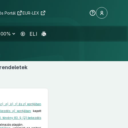
s Portál
EUR-LEX
ELI
rendeletek
s
c), e), k), r)
és
z)
pontjában
bekezdés
o)
pontjában
kapott
I. törvény 83. § (2) bekezdés
talmazás alapján,