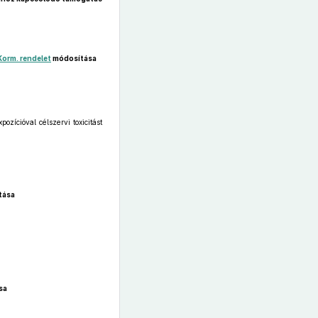
 Korm. rendelet
módosítása
zícióval célszervi toxicitást
tása
sa