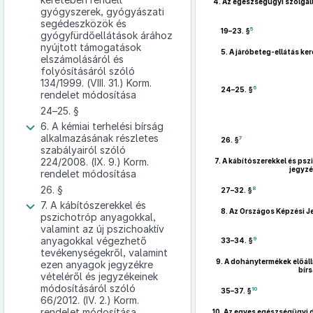
4.
Az egészségügyi szolgált
gyógyszerek, gyógyászati
segédeszközök és
5
19–23. §
gyógyfürdőellátások árához
nyújtott támogatások
5.
A járóbeteg-ellátás k
elszámolásáról és
folyósításáról szóló
134/1999. (VIII. 31.) Korm.
6
24–25. §
rendelet módosítása
24–25. §
6. A kémiai terhelési bírság
alkalmazásának részletes
7
26. §
szabályairól szóló
224/2008. (IX. 9.) Korm.
7.
A kábítószerekkel és psz
jegyzé
rendelet módosítása
26. §
8
27–32. §
7. A kábítószerekkel és
8.
Az Országos Képzési Je
pszichotróp anyagokkal,
valamint az új pszichoaktív
anyagokkal végezhető
9
33–34. §
tevékenységekről, valamint
9.
A dohánytermékek előáll
ezen anyagok jegyzékre
bír
vételéről és jegyzékeinek
módosításáról szóló
10
35–37. §
66/2012. (IV. 2.) Korm.
rendelet módosítása
10.
Az egyes egészségügyi 