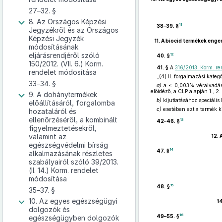
27–32. §
8. Az Országos Képzési
11
38–39. §
Jegyzékről és az Országos
Képzési Jegyzék
11.
A biocid termékek enge
módosításának
eljárásrendjéről szóló
12
40. §
150/2012. (VII. 6.) Korm.
41. §
A
316/2013. Korm. re
rendelet módosítása
„(4) II. forgalmazási kateg
33–34. §
a)
a ≤ 0,003% véralvadásgát
előidéző, a CLP alapján 1., 2
9. A dohánytermékek
b)
kijuttatásához speciáli
előállításáról, forgalomba
c)
esetében ezt a termék ki
hozataláról és
ellenőrzéséről, a kombinált
13
42–46. §
figyelmeztetésekről,
valamint az
12.
egészségvédelmi bírság
14
47. §
alkalmazásának részletes
szabályairól szóló 39/2013.
(II. 14.) Korm. rendelet
módosítása
15
48. §
35–37. §
10. Az egyes egészségügyi
14
dolgozók és
16
49–55. §
egészségügyben dolgozók