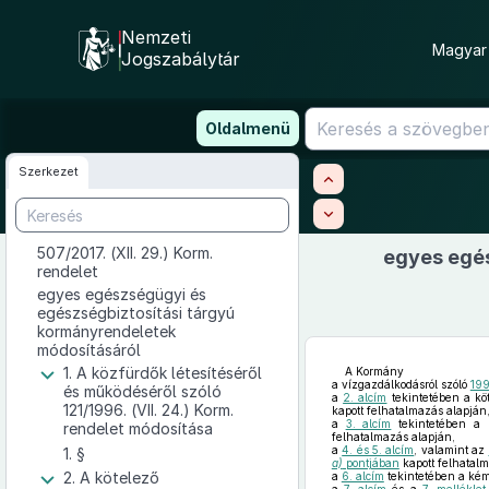
Nemzeti
Magyar 
Jogszabálytár
Ugrás
Oldalmenü
a
tartalomra
Szerkezet
507/2017. (XII. 29.) Korm.
egyes egé
rendelet
egyes egészségügyi és
egészségbiztosítási tárgyú
kormányrendeletek
módosításáról
1. A közfürdők létesítéséről
A Kormány
a vízgazdálkodásról szóló
199
és működéséről szóló
a
2. alcím
tekintetében a köt
121/1996. (VII. 24.) Korm.
kapott felhatalmazás alapján
a
3. alcím
tekintetében a k
rendelet módosítása
felhatalmazás alapján,
a
4. és 5. alcím
, valamint az
1. §
a)
pontjában
kapott felhatalm
2. A kötelező
a
6. alcím
tekintetében a kémi