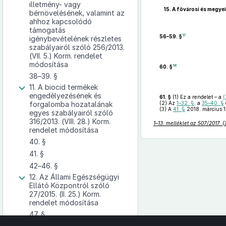
illetmény- vagy
15.
A fővárosi és megyei
bérnövelésének, valamint az
ahhoz kapcsolódó
támogatás
17
56–59. §
igénybevételének részletes
szabályairól szóló 256/2013.
(VII. 5.) Korm. rendelet
módosítása
18
60. §
38–39. §
11. A biocid termékek
engedélyezésének és
61. §
(1)
Ez a rendelet – a
(
forgalomba hozatalának
(2)
Az
1–32. §
, a
35–40. §
(3)
A
41. §
2018. március 1
egyes szabályairól szóló
316/2013. (VIII. 28.) Korm.
1–13. melléklet az 507/2017. (
rendelet módosítása
40. §
41. §
42–46. §
12. Az Állami Egészségügyi
Ellátó Központról szóló
27/2015. (II. 25.) Korm.
rendelet módosítása
47. §
13. Az Országos