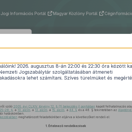
Jogi Információs Portál
Magyar Közlöny Portál
Céginformáció
508/2017. (XII. 29.) Korm. rendelet
nálóink! 2026. augusztus 8-án 22:00 és 22:30 óra között ka
rgyakkal kapcsolatos hatósági feladatokról és hat
Nemzeti Jogszabálytár szolgáltatásában átmeneti
l, valamint a nemesfém tárgyak készítésének és 
kadásokra lehet számítani. Szíves türelmüket és megért
szabályairól szóló kormányrendelet
Hatályos: 2025. 01. 20. –
ről szóló
2005. évi CLXIV. törvény 12. § (1) bekezdés j) pontjában
kapott felhatalmazás ala
25–28. §
, a
10. alcím
, a
13. alcím
, a
15. alcím
, a
44. §
és a 48. § tekintetében az
Alaptörvé
tói hatáskörében,
bekezdésében
meghatározott feladatkörében eljárva a következőket rendeli el:
1.
Értelmező rendelkezések