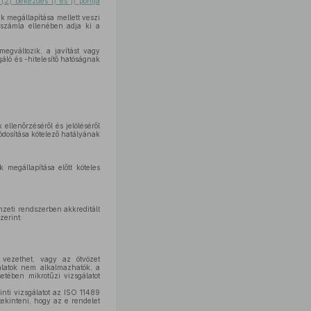
 (2) bekezdés i) és j) pontja
 megállapítása mellett veszi
t számla ellenében adja ki a
egváltozik, a javítást vagy
áló és -hitelesítő hatóságnak
llenőrzéséről és jelöléséről
dosítása kötelező hatályának
megállapítása előtt köteles
mzeti rendszerben akkreditált
zerint:
 vezethet, vagy az ötvözet
álatok nem alkalmazhatók, a
etében mikrotűzi vizsgálatot
inti vizsgálatot az ISO 11489
tekinteni, hogy az e rendelet