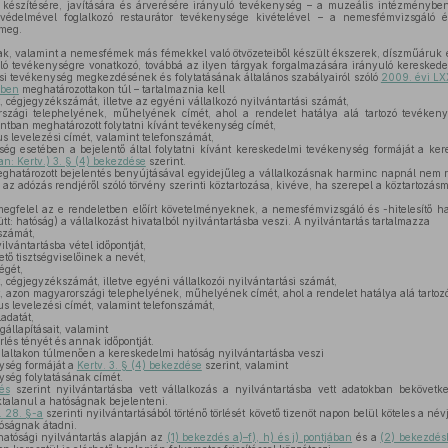
észítésére, javítására és árverésére irányuló tevékenység – a muzeális intézménybe
delmével foglalkozó restaurátor tevékenysége kivételével – a nemesfémvizsgáló és 
 meg.
, valamint a nemesfémek más fémekkel való ötvözeteiből készült ékszerek, díszműáruk é
yuló tevékenységre vonatkozó, továbbá az ilyen tárgyak forgalmazására irányuló keresked
ási tevékenység megkezdésének és folytatásának általános szabályairól szóló
2009. évi LXX
ében
meghatározottakon túl – tartalmaznia kell
 cégjegyzékszámát, illetve az egyéni vállalkozó nyilvántartási számát,
zági telephelyének, műhelyének címét, ahol a rendelet hatálya alá tartozó tevékenysé
ntban meghatározott folytatni kívánt tevékenység címét,
us levelezési címét, valamint telefonszámát,
g esetében a bejelentő által folytatni kívánt kereskedelmi tevékenység formáját a ker
an: Kertv.) 3. § (4) bekezdése
szerint.
határozott bejelentés benyújtásával egyidejűleg a vállalkozásnak harminc napnál nem rég
s az adózás rendjéről szóló törvény szerinti köztartozása, kivéve, ha szerepel a köztartozá
egfelel az e rendeletben előírt követelményeknek, a nemesfémvizsgáló és -hitelesítő hat
t: hatóság) a vállalkozást hivatalból nyilvántartásba veszi. A nyilvántartás tartalmazza
számát,
yilvántartásba vétel időpontját,
tő tisztségviselőinek a nevét,
égét,
 cégjegyzékszámát, illetve egyéni vállalkozói nyilvántartási számát,
, azon magyarországi telephelyének, műhelyének címét, ahol a rendelet hatálya alá tartozó
us levelezési címét, valamint telefonszámát,
adatát,
állapításait, valamint
rlés tényét és annak időpontját.
laltakon túlmenően a kereskedelmi hatóság nyilvántartásba veszi
ység formáját a
Kertv. 3. § (4) bekezdése
szerint, valamint
ség folytatásának címét.
és
szerint nyilvántartásba vett vállalkozás a nyilvántartásba vett adatokban bekövetk
talanul a hatóságnak bejelenteni.
. 28. §-a
szerinti nyilvántartásából történő törlését követő tizenöt napon belül köteles a név
óságnak átadni.
hatósági nyilvántartás alapján az
(1) bekezdés a)–f), h) és j) pontjában
és a
(2) bekezdé