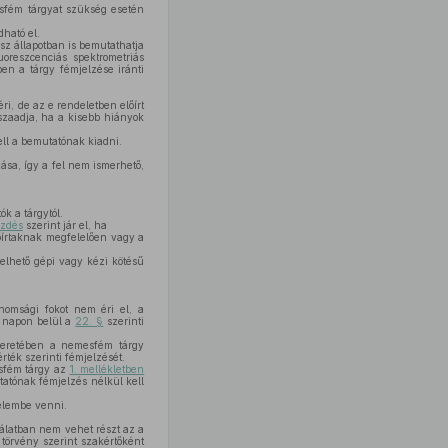
sfém tárgyat szükség esetén
ható el.
sz állapotban is bemutathatja
oreszcenciás spektrometriás
ben a tárgy fémjelzése iránti
ri, de az e rendeletben előírt
szaadja, ha a kisebb hiányok
ll a bemutatónak kiadni.
sa, így a fel nem ismerhető,
k a tárgytól.
ezdés
szerint jár el, ha
őírtaknak megfelelően vagy a
lhető gépi vagy kézi kötésű
inomsági fokot nem éri el, a
 8 napon belül a
22. §
szerinti
meretében a nemesfém tárgy
rték szerinti fémjelzését.
sfém tárgy az
1. mellékletben
atónak fémjelzés nélkül kell
yelembe venni.
gálatban nem vehet részt az a
 törvény szerint szakértőként