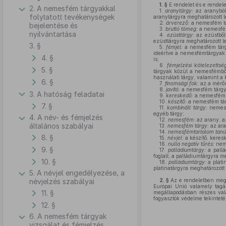
1. §
E rendelet és e rendel
2. A nemesfém tárgyakkal
1.
aranytárgy:
az aranyból
folytatott tevékenységek
aranytárgyra meghatározott le
2.
árverező:
a nemesfém tá
bejelentése és
3.
bruttó tömeg:
a nemesfém
nyilvántartása
4.
ezüsttárgy:
az ezüstből
ezüsttárgyra meghatározott le
3. §
5.
fémjel:
a nemesfém tárgyn
ideértve a nemesfémtárgyak e
4. §
is;
6.
fémjelzési kötelezetts
5. §
tárgyak közül a nemesfémből
használati tárgy, valamint a
6. §
7.
finomsági fok:
az a mérő
8.
javító:
a nemesfém tárgyak
3. A hatóság feladatai
9.
kereskedő:
a nemesfém t
10.
készítő:
a nemesfém tárg
7. §
11.
kombinált tárgy:
nemesfé
egyéb tárgy;
4. A név- és fémjelzés
12.
nemesfém:
az arany, az
általános szabályai
13.
nemesfém tárgy:
az aran
14.
nemesfémtartalom tanús
8. §
15.
névjel:
a készítő, keresk
16.
nulla negatív tűrés:
neme
9. §
17.
palládiumtárgy:
a pallá
foglalt, a palládiumtárgyra me
10. §
18.
palládiumtárgy:
a plati
platinatárgyra meghatározott 
5. A névjel engedélyezése, a
névjelzés szabályai
2. §
Az e rendeletben megh
Európai Unió valamely tagál
11. §
megállapodásban részes vala
fogyasztók védelme tekintet
12. §
6. A nemesfém tárgyak
vizsgálat és fémjelzés