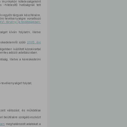
n munkaköri kötelességeként
-hitelesítő hatóságnál tett
s egyéb tárgyak készítésére,
elmi tevékenységre vonatkozó
VI. törvény (a továbbiakban:
get kíván folytatni, illetve
eskedelemről szóló
2005. évi
ebben kiállított közokirattal
smentes adózói adatbázisban.
óság, illetve a kereskedelmi
 tevékenységet folytat,
ezett változást, és működése
jel beütésére szolgáló eszközt
sben
meghatározott adatokat a