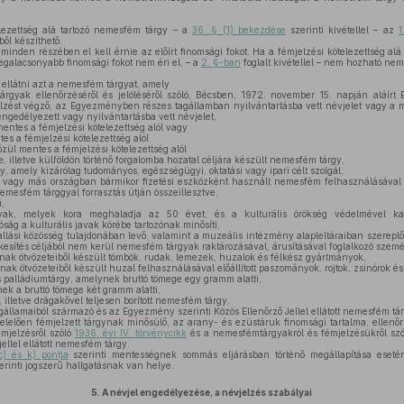
lezettség alá tartozó nemesfém tárgy – a
36. § (1) bekezdése
szerinti kivétellel – az
1
ől készíthető.
nden részében el kell érnie az előírt finomsági fokot. Ha a fémjelzési kötelezettség al
egalacsonyabb finomsági fokot nem éri el, – a
2. §-ban
foglalt kivétellel – nem hozható ne
 ellátni azt a nemesfém tárgyat, amely
gyak ellenőrzéséről és jelöléséről szóló, Bécsben, 1972. november 15. napján aláírt
zést végző, az Egyezményben részes tagállamban nyilvántartásba vett névjelet vagy a 
ngedélyezett vagy nyilvántartásba vett névjelet,
entes a fémjelzési kötelezettség alól vagy
tes a fémjelzési kötelezettség alól.
ül mentes a fémjelzési kötelezettség alól
, illetve külföldön történő forgalomba hozatal céljára készült nemesfém tárgy,
 amely kizárólag tudományos, egészségügyi, oktatási vagy ipari célt szolgál,
 vagy más országban bármikor fizetési eszközként használt nemesfém felhasználásával 
nemesfém tárggyal forrasztás útján összeillesztve,
,
, melyek kora meghaladja az 50 évet, és a kulturális örökség védelmével kapcs
ság a kulturális javak körébe tartozónak minősíti,
lási közösség tulajdonában levő, valamint a muzeális intézmény alapleltáraiban szerepl
kesítés céljából nem kerül nemesfém tárgyak raktározásával, árusításával foglalkozó szem
k ötvözeteiből készült tömbök, rudak, lemezek, huzalok és félkész gyártmányok,
 ötvözeteiből készült huzal felhasználásával előállított paszományok, rojtok, zsinórok és
s palládiumtárgy, amelynek bruttó tömege egy gramm alatti,
ek a bruttó tömege két gramm alatti,
illetve drágakővel teljesen borított nemesfém tárgy,
llamaiból származó és az Egyezmény szerinti Közös Ellenőrző Jellel ellátott nemesfém tár
lelően fémjelzett tárgynak minősülő, az arany- és ezüstáruk finomsági tartalma, ellenőr
émjelzésről szóló
1936. évi IV. törvénycikk
és a nemesfémtárgyakról és fémjelzésükről sz
llel ellátott nemesfém tárgy.
c) és k) pontja
szerinti mentességnek sommás eljárásban történő megállapítása esetén
zerinti jogszerű hallgatásnak van helye.
5.
A névjel engedélyezése, a névjelzés szabályai