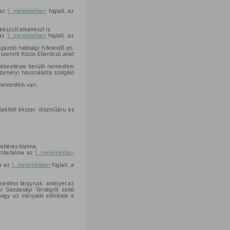
 az
1. mellékletben
foglalt, az
szült alkatrészt is;
 az
1. mellékletben
foglalt, az
zoló hatósági hitelesítő jel,
zerinti Közös Ellenőrző Jelet
tékesítésre kerülő nemesfém
zemélyi használatra szolgáló
 nemesfém van;
akított ékszer, díszműáru és
ltérés tilalma;
émtartalma az
1. mellékletben
ma az
1. mellékletben
foglalt, a
emesfém tárgynak, amelyet az
ai Gazdasági Térségről szóló
hogy az irányadó előírások a