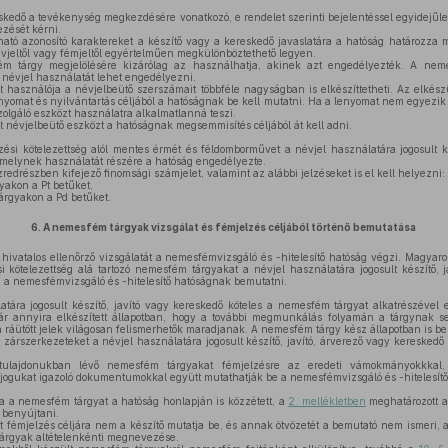
skedő a tevékenység megkezdésére vonatkozó, e rendelet szerinti bejelentéssel egyidejűle
ezését kérni.
tó azonosító karaktereket a készítő vagy a kereskedő javaslatára a hatóság határozza 
évjeltől vagy fémjeltől egyértelműen megkülönböztethető legyen.
 tárgy megjelölésére kizárólag az használhatja, akinek azt engedélyezték. A neme
 névjel használatát lehet engedélyezni.
 használója a névjelbeütő szerszámait többféle nagyságban is elkészíttetheti. Az elkész
anyomat és nyilvántartás céljából a hatóságnak be kell mutatni. Ha a lenyomat nem egyezik 
zolgáló eszközt használatra alkalmatlanná teszi.
 névjelbeütő eszközt a hatóságnak megsemmisítés céljából át kell adni.
ési kötelezettség alól mentes érmét és féldomborművet a névjel használatára jogosult ké
, amelynek használatát részére a hatóság engedélyezte.
edrészben kifejező finomsági számjelet, valamint az alábbi jelzéseket is el kell helyezni:
yakon a Pt betűket,
árgyakon a Pd betűket.
6.
A nemesfém tárgyak vizsgálat és fémjelzés céljából történő bemutatása
vatalos ellenőrző vizsgálatát a nemesfémvizsgáló és -hitelesítő hatóság végzi. Magyaro
i kötelezettség alá tartozó nemesfém tárgyakat a névjel használatára jogosult készítő, 
ra a nemesfémvizsgáló és -hitelesítő hatóságnak bemutatni.
tára jogosult készítő, javító vagy kereskedő köteles a nemesfém tárgyat alkatrészével 
e már annyira elkészített állapotban, hogy a további megmunkálás folyamán a tárgynak s
a ráütött jelek világosan felismerhetők maradjanak. A nemesfém tárgy kész állapotban is b
zárszerkezeteket a névjel használatára jogosult készítő, javító, árverező vagy kereskedő
lajdonukban lévő nemesfém tárgyakat fémjelzésre az eredeti vámokmányokkkal,
jogukat igazoló dokumentumokkal együtt mutathatják be a nemesfémvizsgáló és -hitelesít
a a nemesfém tárgyat a hatóság honlapján is közzétett, a
2. mellékletben
meghatározott a
 benyújtani.
fémjelzés céljára nem a készítő mutatja be, és annak ötvözetét a bemutató nem ismeri, 
tárgyak altételenkénti megnevezése.