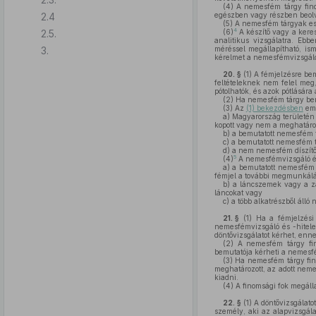
(4)
A nemesfém tárgy fino
2.4
egészben vagy részben beolv
(5)
A nemesfém tárgyak eset
4
2.5.
(6)
A készítő vagy a keres
analitikus vizsgálatra. Eb
3.
méréssel megállapítható, ism
kérelmet a nemesfémvizsgáló é
20. §
(1)
A fémjelzésre bem
feltételeknek nem felel meg,
pótolhatók, és azok pótlására 
(2)
Ha nemesfém tárgy bemu
(3)
Az
(1) bekezdésben
eml
a)
Magyarország területén 
kopott vagy nem a meghatároz
b)
a bemutatott nemesfém 
c)
a bemutatott nemesfém tá
d)
a nem nemesfém díszítőe
5
(4)
A nemesfémvizsgáló és 
a)
a bemutatott nemesfém t
fémjel a további megmunkál
b)
a láncszemek vagy a zá
láncokat vagy
c)
a több alkatrészből álló
21. §
(1)
Ha a fémjelzési k
nemesfémvizsgáló és -hiteles
döntővizsgálatot kérhet, enn
(2)
A nemesfém tárgy fin
bemutatója kérheti a nemes
(3)
Ha nemesfém tárgy fino
meghatározott, az adott neme
kiadni.
(4)
A finomsági fok megáll
22. §
(1)
A döntővizsgálato
személy, aki az alapvizsgála