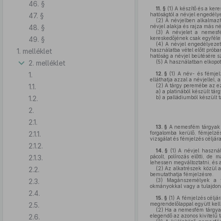
46. §
11. §
(1)
A készítő és a kere
47. §
hatóságtól a névjel engedély
(2)
A névjelben alkalmazha
48. §
névjel alakja és rajza más n
(3)
A névjelet a nemesfém
49. §
kereskedőjének csak egyféle
(4)
A névjel engedélyezett
1. melléklet
használatba vétel előtt prób
hatóság a névjel beütésére s
2. melléklet
(5)
A használatban elkopott
1.
12. §
(1)
A név- és fémjelz
elláthatja azzal a névjellel
1.1.
(2)
A tárgy peremébe az ezr
a)
a platinából készült tárg
1.2.
b)
a palládiumból készült t
2.
2.1.
13. §
A nemesfém tárgyak hi
2.1.1.
forgalomba kerülő, fémjelzés
vizsgálat és fémjelzés céljá
2.1.2.
14. §
(1)
A névjel használa
2.1.3.
pácolt, polírozás előtti, d
lehessen megváltoztatni, és 
2.2.
(2)
Az alkatrészek közül a 
bemutathatja fémjelzésre.
2.3.
(3)
Magánszemélyek a tu
okmányokkal vagy a tulajdon
2.4.
15. §
(1)
A fémjelzés céljár
2.5.
megrendelőlappal együtt kell
(2)
Ha a nemesfém tárgyat 
2.6.
elegendő az azonos kivitelű 