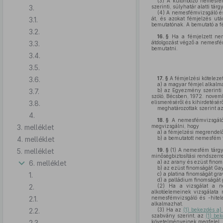
(3)
A különböző nemesféme
3.
szerinti, súlyhatár alatti tár
(4)
A nemesfémvizsgáló és 
3.1.
át, és azokat fémjelzés utá
bemutatónak. A bemutató a fé
3.2.
16. §
Ha a fémjelzett nem
3.3.
átdolgozást végző a nemesfém
bemutatni.
3.4.
3.5.
3.6.
17. §
A fémjelzési köteleze
a)
a magyar fémjel alkalma
3.7.
b)
az Egyezmény szerinti 
szóló, Bécsben, 1972. novem
3.8.
elismeréséről és kihirdetésér
meghatározottak szerint az
4.
18. §
A nemesfémvizsgáló é
3. melléklet
megvizsgálni, hogy
a)
a fémjelzési megrendelől
4. melléklet
b)
a bemutatott nemesfém tá
5. melléklet
19. §
(1)
A nemesfém tárgy f
minőségbiztosítási rendszerre
6. melléklet
a)
az arany és ezüst finomsá
b)
az ezüst finomságát Gay–
1.
c)
a platina finomságát gra
d)
a palládium finomságát 
2.
(2)
Ha a vizsgálat a nem
alkotóelemeinek vizsgálata
2.1.
nemesfémvizsgáló és -hitele
alkalmazhat.
2.2.
(3)
Ha az
(1) bekezdés a)
szabvány szerint, az
(1) be
2.3.
követelményeinek megfelel.