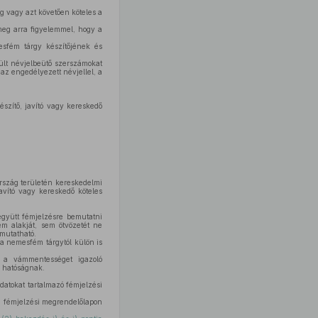
g vagy azt követően köteles a
meg arra figyelemmel, hogy a
sfém tárgy készítőjének és
ült névjelbeütő szerszámokat
az engedélyezett névjellel, a
szítő, javító vagy kereskedő
rszág területén kereskedelmi
javító vagy kereskedő köteles
együtt fémjelzésre bemutatni
em alakját, sem ötvözetét ne
emutatható.
 a nemesfém tárgytól külön is
 a vámmentességet igazoló
ő hatóságnak.
datokat tartalmazó fémjelzési
a fémjelzési megrendelőlapon