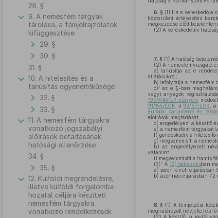
hatóság a Kormányzati Portálo
28. §
6. §
(1)
Ha a kereskedő a s
9. A nemesfém tárgyak
közterületi értékesítés ker
tárolása, a fémjelrajzolatok
megkezdése előtt bejelenteni
(2)
A kereskedelmi hatóság a
kifüggesztése
29. §
30. §
7. §
(1)
A hatóság bejelenté
(2)
A nemesfémvizsgáló és 
31. §
a)
tanúsítja az e rendele
ellátásukról;
10. A hitelesítés és a
b)
lefolytatja a nemesfém t
tanúsítás egyenértékűsége
1
c)
az e §-ban meghatározo
vegyi anyagok regisztrálásá
32. §
1999/45/EK irányelv
módosít
91/155/EGK
, a
93/67/EGK
, a
33. §
európai parlamenti és tanác
előírások megtartását;
11. A nemesfém tárgyakra
d)
engedélyezi a készítő és
vonatkozó jogszabályi
e)
a nemesfém tárgyakat lab
f)
gondoskodik a hitelesítő
előírások betartásának
g)
megsemmisíti a nemesfém
hatósági ellenőrzése
h)
az engedélyezett névje
valamint
34. §
i)
megsemmisíti a hamis fémj
2
(3)
A
(2) bekezdés
ben meg
35. §
a)
soron kívüli eljárásban 
b)
azonnali eljárásban 72 
12. Külföldi megrendelésre,
illetve külföldi forgalomba
hozatal céljára készített
nemesfém tárgyakra
8. §
(1)
A fémjelzési kötel
vonatkozó rendelkezések
meghatározott névjellel és fé
(2)
A készítő, a javító va