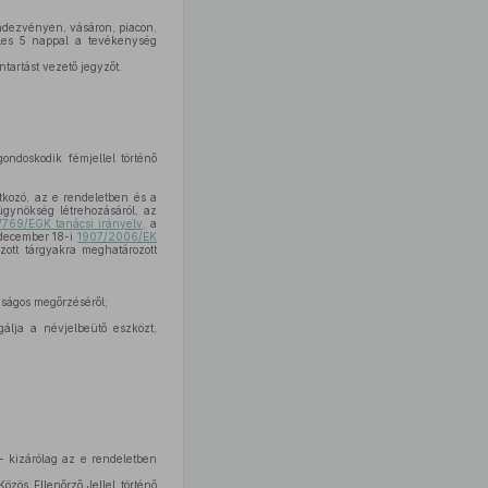
ndezvényen, vásáron, piacon,
teles 5 nappal a tevékenység
ntartást vezető jegyzőt.
ndoskodik fémjellel történő
kozó, az e rendeletben és a
ügynökség létrehozásáról, az
/769/EGK tanácsi irányelv,
a
 december 18-i
1907/2006/EK
ott tárgyakra meghatározott
nságos megőrzéséről;
álja a névjelbeütő eszközt,
 – kizárólag az e rendeletben
zös Ellenőrző Jellel történő