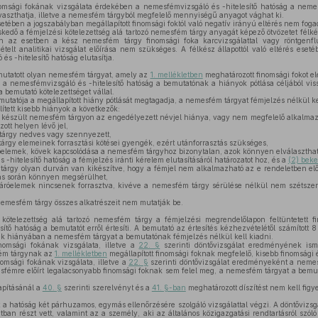
msági fokának vizsgálata érdekében a nemesfémvizsgáló és -hitelesítő hatóság a neme
aszthatja, illetve a nemesfém tárgyból megfelelő mennyiségű anyagot vághat ki.
ében a jogszabályban megállapított finomsági foktól való negatív irányú eltérés nem fogad
kedő a fémjelzési kötelezettség alá tartozó nemesfém tárgy anyagát képező ötvözetet félké
ben az esetben a kész nemesfém tárgy finomsági foka karcvizsgálattal vagy röntgenflu
ételt analitikai vizsgálat előírása nem szükséges. A félkész állapottól való eltérés eseté
s -hitelesítő hatóság elutasítja.
utatott olyan nemesfém tárgyat, amely az
1. mellékletben
meghatározott finomsági fokot elé
 a nemesfémvizsgáló és -hitelesítő hatóság a bemutatónak a hiányok pótlása céljából vis
a bemutató kötelezettséget vállal.
tatója a megállapított hiány pótlását megtagadja, a nemesfém tárgyat fémjelzés nélkül ke
ített kisebb hiányok a következők:
készült nemesfém tárgyon az engedélyezett névjel hiánya, vagy nem megfelelő alkalmazá
ott helyen lévő jel,
tárgy nedves vagy szennyezett,
rgy elemeinek forrasztási kötései gyengék, ezért utánforrasztás szükséges,
lemek, kövek kapcsolódása a nemesfém tárgyhoz bizonytalan, azok könnyen elválasztható
-hitelesítő hatóság a fémjelzés iránti kérelem elutasításáról határozatot hoz, és a
(2) bek
árgy olyan durván van kikészítve, hogy a fémjel nem alkalmazható az e rendeletben el
ás során könnyen megsérülhet,
róelemek nincsenek forrasztva, kivéve a nemesfém tárgy sérülése nélkül nem szétszere
 nemesfém tárgy összes alkatrészeit nem mutatják be.
ötelezettség alá tartozó nemesfém tárgy a fémjelzési megrendelőlapon feltüntetett f
ítő hatóság a bemutatót erről értesíti. A bemutató az értesítés kézhezvételétől számított
ek hiányában a nemesfém tárgyat a bemutatónak fémjelzés nélkül kell kiadni.
omsági fokának vizsgálata, illetve a
22. §
szerinti döntővizsgálat eredményének is
fém tárgynak az
1. mellékletben
megállapított finomsági foknak megfelelő, kisebb finomsági é
msági fokának vizsgálata, illetve a
22. §
szerinti döntővizsgálat eredményeként a neme
sfémre előírt legalacsonyabb finomsági foknak sem felel meg, a nemesfém tárgyat a bemut
apításánál a
40. §
szerinti szerelvényt és a
41. §-ban
meghatározott díszítést nem kell fig
t a hatóság két párhuzamos, egymás ellenőrzésére szolgáló vizsgálattal végzi. A döntővizs
tban részt vett, valamint az a személy, aki az általános közigazgatási rendtartásról szóló