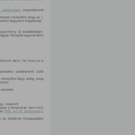
. mellékletben
meghatározott
á tartozó nemesfém tárgy az
1.
mesfém tárgyként forgalomba.
 Egyezmény (a továbbiakban:
magyar fémjellel egyenértékű
készült pénz, ha nincs az e
olatos szabályokról szóló
ő nemesfém tárgy addig, amíg
élyhez,
 szövetek,
gy, valamint
zése s fémjelzése iránt című
óló
1965. évi 14. törvényerejű
 az általános közigazgatási