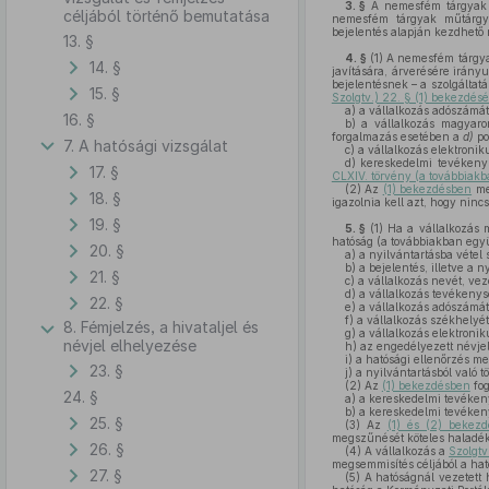
3. §
A nemesfém tárgyak k
céljából történő bemutatása
nemesfém tárgyak műtárgyvé
bejelentés alapján kezdhető
13. §
4. §
(1)
A nemesfém tárgyak
14. §
javítására, árverésére irán
bejelentésnek – a szolgáltat
15. §
Szolgtv.) 22. § (1) bekezdés
a)
a vállalkozás adószámát,
16. §
b)
a vállalkozás magyarors
forgalmazás esetében a
d)
po
7. A hatósági vizsgálat
c)
a vállalkozás elektronik
d)
kereskedelmi tevékenysé
17. §
CLXIV. törvény (a továbbiakb
(2)
Az
(1) bekezdésben
meg
18. §
igazolnia kell azt, hogy ninc
19. §
5. §
(1)
Ha a vállalkozás m
hatóság (a továbbiakban együt
20. §
a)
a nyilvántartásba vétel 
b)
a bejelentés, illetve a n
21. §
c)
a vállalkozás nevét, veze
d)
a vállalkozás tevékenys
22. §
e)
a vállalkozás adószámát,
f)
a vállalkozás székhelyét
8. Fémjelzés, a hivataljel és
g)
a vállalkozás elektronik
névjel elhelyezése
h)
az engedélyezett névjel
i)
a hatósági ellenőrzés meg
23. §
j)
a nyilvántartásból való tö
(2)
Az
(1) bekezdésben
fog
24. §
a)
a kereskedelmi tevéken
b)
a kereskedelmi tevékeny
25. §
(3)
Az
(1) és (2) bekezd
megszűnését köteles haladék
26. §
(4)
A vállalkozás a
Szolgtv
megsemmisítés céljából a hat
27. §
(5)
A hatóságnál vezetett 