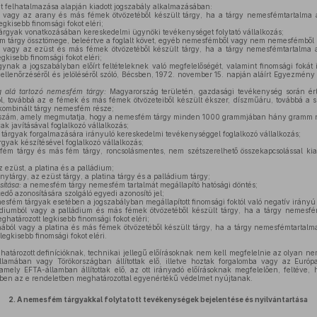
et felhatalmazása alapján kiadott jogszabály alkalmazásában:
 vagy az arany és más fémek ötvözetéből készült tárgy, ha a tárgy nemesfémtartalma
gkisebb finomsági fokot eléri;
rgyak vonatkozásában kereskedelmi ügynöki tevékenységet folytató vállalkozás;
 tárgy össztömege, beleértve a foglalt követ, egyéb nemesfémből vagy nem nemesfémből ké
 vagy az ezüst és más fémek ötvözetéből készült tárgy, ha a tárgy nemesfémtartalma
gkisebb finomsági fokot eléri;
ak a jogszabályban előírt feltételeknek való megfelelőségét, valamint finomsági fokát iga
llenőrzéséről és jelöléséről szóló, Bécsben, 1972. november 15. napján aláírt Egyezmény s
ég alá tartozó nemesfém tárgy:
Magyarország területén, gazdasági tevékenység során ér
, továbbá az e fémek és más fémek ötvözeteiből készült ékszer, díszműáru, továbbá a s
 kombinált tárgy nemesfém része;
szám, amely megmutatja, hogy a nemesfém tárgy minden 1000 grammjában hány gramm
 javításával foglalkozó vállalkozás;
árgyak forgalmazására irányuló kereskedelmi tevékenységgel foglalkozó vállalkozás;
yak készítésével foglalkozó vállalkozás;
m tárgy és más fém tárgy, roncsolásmentes, nem szétszerelhető összekapcsolással kial
 ezüst, a platina és a palládium;
ytárgy, az ezüst tárgy, a platina tárgy és a palládium tárgy;
ítása:
a nemesfém tárgy nemesfém tartalmát megállapító hatósági döntés;
edő azonosítására szolgáló egyedi azonosító jel;
sfém tárgyak esetében a jogszabályban megállapított finomsági foktól való negatív irányú e
diumból vagy a palládium és más fémek ötvözetéből készült tárgy, ha a tárgy nemesf
ghatározott legkisebb finomsági fokot eléri;
nából vagy a platina és más fémek ötvözetéből készült tárgy, ha a tárgy nemesfémtartal
legkisebb finomsági fokot eléri.
atározott definícióknak, technikai jellegű előírásoknak nem kell megfelelnie az olyan n
lamában vagy Törökországban állítottak elő, illetve hoztak forgalomba vagy az Európ
mely EFTA-államban állítottak elő, az ott irányadó előírásoknak megfelelően, feltéve, 
ében az e rendeletben meghatározottal egyenértékű védelmet nyújtanak.
2.
A nemesfém tárgyakkal folytatott tevékenységek bejelentése és nyilvántartása