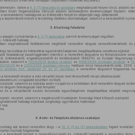
n keresztül is elérhető honlapján folyamatos frissítéssel közzéteszi.
zékhelyén, illetve a
4. § (1) bekezdés b) pontjában
meghatározott helyen kívül, alkalmi re
etében kíván forgalmazásra irányuló alkalmi kereskedelmi tevékenységet folytatni, kö
 a kereskedelmi hatóságnak az értékesítés helyét és időpontját vagy időtartamát.
 bejelentésről értesíti a területileg illetékes vámhatóságot, valamint a kereskedőről nyilvá
3.
A hatóság feladatai
s alapján nyilvántartja a
4. § (1) bekezdése
szerinti tevékenységet végzőket.
-hitelesítő hatóság
tben meghatározott feltételeknek megfelelő nemesfém tárgyak nemesfémtartalmát, és go
árgy tanúsítása és hitelesítése egyenértékűségének megállapítására vonatkozó eljárást;
tt feladataival összefüggésben ellenőrzi a nemesfém tárgyakra és fémjelzésükre vonat
ról, értékeléséről, engedélyezéséről és korlátozásáról (REACH), az Európai Vegyianyag-
ásáról, valamint a
793/93/EGK tanácsi rendelet,
az
1488/94/EK bizottsági rendelet,
a
76
93/105/EK
és a
2000/21/EK bizottsági irányelv
hatályon kívül helyezéséről szóló, 2006.
si rendelet XVII. melléklet 23. és 27. pontjában
a nemesfém tárgyként forgalomba hoz
 a kereskedő részére a más névjellel össze nem téveszthető névjel alkalmazását;
oratóriumi vizsgálatot követően minősíti;
 eszközök, valamint az eljárása során vizsgált és a birtokában lévő nemesfém tárgyak bizto
 tárgyon feleslegessé váló fémjelet;
l és a névjelbeütő eszköz lenyomata egyezőségének megállapítása céljából megvizsg
elet, névjelet, valamint a megtévesztő hivataljelet, finomsági fokot kifejező számjelet.
határozott hatósági eljárások sürgősségi ügyintézési határideje:
8 nap,
óra.
4.
A név- és fémjelzés általános szabályai
ezettség alá tartozó nemesfém tárgy – a
10. § (1) és (2) bekezdésében
foglalt kivétellel
mjellel hozható forgalomba.
gy a kereskedő kérheti a nemesfémvizsgáló és -hitelesítő hatóságtól a nemesfém tárgy Kö