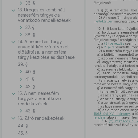
36. §
fémjelzését.
13. Üreges és kombinált
9. §
(1)
A fémjelzési köte
finomságú nemesfém ötvözetb
nemesfém tárgyakra
(2)
A nemesfém tárgynak mi
vonatkozó rendelkezések
mellékletben
meghatározott l
37. §
10. §
(1)
Nem kell névjellel
a)
hordozza a nemesfémtár
38. §
Egyezmény) alapján a fémjel
fémjelzést végző országban e
14. A nemesfém tárgy
b)
a
(2) bekezdés
szerint m
anyagát képező ötvözet
c)
a
2. §-ra
tekintettel men
(2)
A nemesfém tárgyak köz
előállítása, a nemesfém
a)
a külföldi megrendelésre
tárgy készítése és díszítése
b)
az olyan nemesfém tárgy,
c)
Magyarország területén
39. §
rendelet hatálya alá tartozó 
d)
az érem és féldombormű
40. §
e)
azon nemesfém tárgyak
kormányrendelet szerinti ható
41. §
f)
a magánszemély és a val
forgalomba hozatal vagy érté
42. §
g)
a nemesfémből vagy anna
h)
a nemesfémből vagy annak
15. A nem nemesfém
i)
az az arany-, platina- é
tárgyakra vonatkozó
j)
az az ezüsttárgy, amelyn
k)
a zománccal, gyönggyel, 
rendelkezések
l)
az Egyezmény részes tagá
43. §
m)
az e rendeletnek megfe
1868. évi XVIII. törvény
, a f
16. Záró rendelkezések
rendelet
alapján magyar fémje
3
(3)
A
(2) bekezdés b), 
44. §
rendtartásról szóló törvény s
45. §